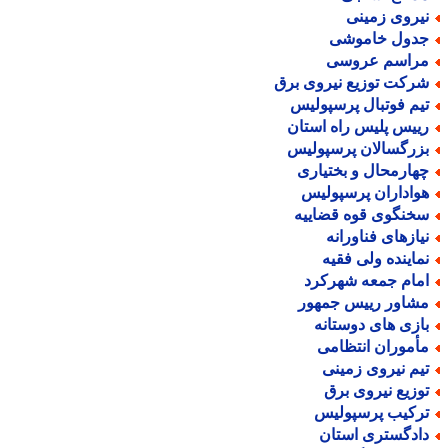
یروی زمینی
دول خاموشی
راسم عروسی
رکت توزیع نیروی برق
یم فوتبال پرسپولیس
ییس پلیس راه استان
زرگسالان پرسپولیس
هارمحال و بختیاری
واداران پرسپولیس
خنگوی قوه قضاییه
یازهای فناورانه
ماینده ولی فقیه
مام جمعه شهرکرد
شاور رییس جمهور
ازی های دوستانه
أموران انتظامی
یم نیروی زمینی
وزیع نیروی برق
رکیب پرسپولیس
ادگستری استان