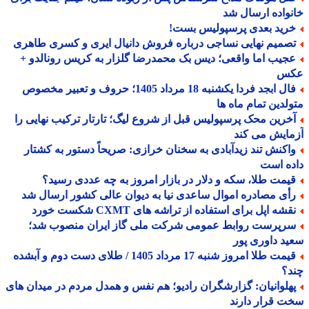
واده ارسال شد
رید بعدی پرسپولیس بست!
صمیم نهایی نساجی درباره فروش دانیال ایری و کسری طاهری
جیب اما واقعی؛ دیس بک محمدرضا گلزار به کریس رونالدو +
س
فال ابجد فردا یکشنبه 18 مرداد 1405؛ حروف و تعبیر مخصوص
لدین تمام ماه ها
خرین محک پرسپولیس قبل از شروع لیگ؛ تارتار ترکیب نهایی را
ایش می کند
اکنش تند زیدآبادی به سخنان خرازی: صریحاً دستور به کشتار
ه است
یمت طلا، سکه و دلار در بازار امروز به چه عددی رسید؟
أی مصادره اموال ساعدی نیا به دیوان عالی کشور ارسال شد
شه اپل برای استفاده از تراشه های CXMT شکست خورد
رپرست روابط عمومی شرکت ملی گاز ایران منصوب شد؛
د داوری پور
قیمت طلا امروز شنبه 17 مرداد 1405 / طلای دست دوم و آبشده
د؟
هلوانیان: گزارشگران رادیو؛ هم نفس و همدل مردم در میدان های
 قرار دارند