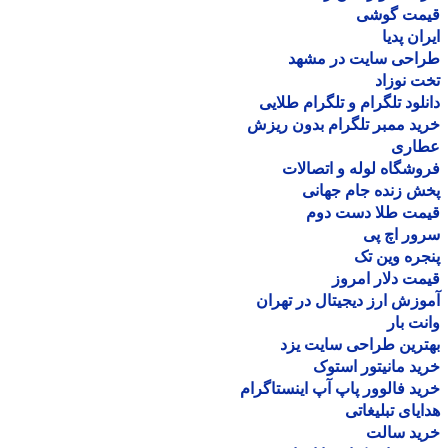
مت گوشی
ان پدیا
احی سایت در مشهد
 نوزاد
لود تلگرام و تلگرام طلایی
د ممبر تلگرام بدون ریزش
اری
شگاه لوله و اتصالات
 زنده جام جهانی
مت طلا دست دوم
ر اچ پی
ره وین تک
ت دلار امروز
زش ارز دیجیتال در تهران
ت بار
رین طراحی سایت یزد
د مانیتور استوک
د فالوور پاپ آپ اینستاگرام
یای تبلیغاتی
ید سالت