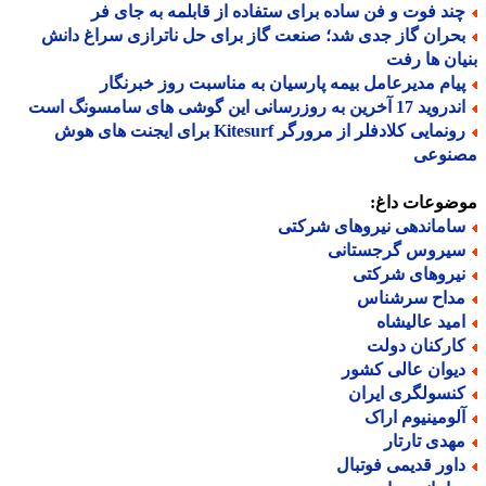
ند فوت و فن ساده برای ستفاده از قابلمه به جای فر
حران گاز جدی شد؛ صنعت گاز برای حل ناترازی سراغ دانش
ان ها رفت
یام مدیرعامل بیمه پارسیان به مناسبت روز خبرنگار
د 17 آخرین به روزرسانی این گوشی های سامسونگ است
رونمایی کلادفلر از مرورگر Kitesurf برای ایجنت های هوش
نوعی
ضوعات داغ:
اماندهی نیروهای شرکتی
یروس گرجستانی
یروهای شرکتی
داح سرشناس
مید عالیشاه
ارکنان دولت
یوان عالی کشور
نسولگری ایران
لومینیوم اراک
هدی تارتار
اور قدیمی فوتبال