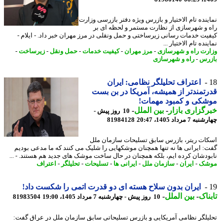
ینده تام الاختیار و بازرس ویژه دفتر بازرسی وزارت
 و شهرسازی از نظارت مستمر و لحظه ای بر
یت خدمات رسانی زیرساختی و حمل ونقلی در مرز مهران خبر داد. - ایلام -
نده تام الاختیار ...
رت راه و شهرسازی
-
مرز مهران
-
کیفیت خدمات
-
حمل ونقل
-
زیرساخت
-
رس
-
راه و شهرسازی
اعتراف تحلیلگر نظامی: ایران
تمندتر از همیشه، آمریکا در بن بست
کی و کمبود مهمات!
گزاری بازار
-
بین الملل
-
10 روز پیش -
7 مرداد 1405، 20:47
81984128
ات ریتر، بازرس سابق تسلیحات سازمان ملل
: ایرانی ها نه تنها همچنان موشکهایی را شلیک می کنند که ما مدعی بودیم
ودشان کرده ایم، بلکه همچنان در حال ساخت موشک های جدید هم هستند. - ...
شک
-
ایران
-
سازمان ملل
-
ایرانی ها
-
تسلیحات
-
تحلیلگر
-
اعتراف
ایران بدون سلاح هسته ای دو قدرت اتمی را شکست داد!
ناک
-
بین الملل
-
10 روز پیش - چهارشنبه 7 مرداد 1405، 19:00
81983504
یلگر نظامی آمریکایی و بازرس تسلیحاتی سابق سازمان ملل در عراق گفت: