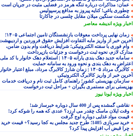
مان: مذاکرات درباره تنگه هرمز در فضایی مثبت در جریان است
طوری یاغی! کنایه پیروز به مدافع پرسپولیس
کست سنگین میلان مقابل چلسی در جاکارتا
بار ویژه
اندیشه معاصر
زمان نهایی پرداخت معوقات بازنشستگان تامین اجتماعی ۱۴۰۵؛
رین خبر از واریز مابه التفاوت افزایش حقوق فروردین و اردیبهشت
ام فوری با سفته الکترونیکی؛ شرایط دریافت وام بدون ضامن،
ارک لازم، نحوه ثبت درخواست و جزئیات بازپرداخت
سامانه جدید دهک بندی یارانه ۱۴۰۵ | استعلام دهک خانوار با کد ملی،
تراض به دهک بندی و نحوه ورود به سامانه حمایت
کالابرگ مرداد ۱۴۰۵ | زمان شارژ کالابرگ مرداد، مبلغ اعتبار خانوار و
رین خبر از واریز کالابرگ الکترونیکی
ازمان بهزیستی کشور؛ راهنمای کامل ثبت نام و دریافت خدمات
زیستی برای مستمری بگیران + مراحل ثبت درخواست
بار ویژه
ایونا نیوز
قاشی گمشده پس از 400 سال دوباره خبرساز شد!
قت ایلان ماسک چقدر می ارزد؟ عددی که همه را شوکه کرد!
یمت مواد غذایی دوباره اوج گرفت
ید سربازی 1405؛ طرح جدید مجلس به کجا رسید؟+ قیمت خرید
را قبض آب افزایش پیدا کرد؟
بار ویژه
روز نو