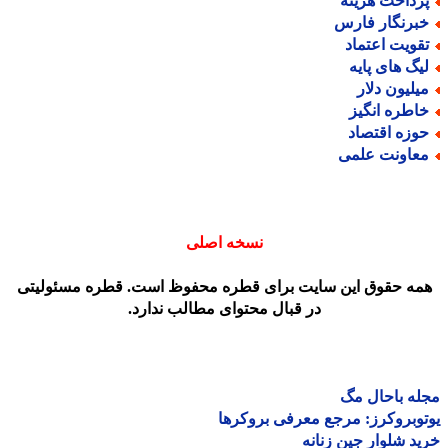
رداخت هزینه
برنگار فارس
قویت اعتماد
یگ های پایه
یلیون دلار
اطره انگیز
وزه اقتصاد
عاونت علمی
نسخه اصلی
مه حقوق این سایت برای قطره محفوظ است. قطره مسئولیتی
در قبال محتوای مطالب ندارد.
ه باحال مگ
وبروکرز: مرجع معرفی بروکرها
د شلوار جین زنانه