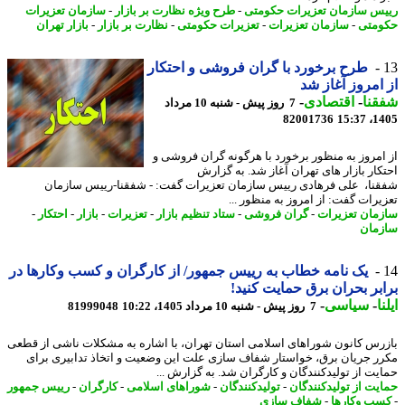
س سازمان تعزیرات حکومتی
-
طرح ویژه نظارت بر بازار
-
سازمان تعزیرات
متی
-
سازمان تعزیرات
-
تعزیرات حکومتی
-
نظارت بر بازار
-
بازار تهران
طرح برخورد با گران فروشی و احتکار
امروز آغاز شد
نا
-
اقتصادی
-
7 روز پیش - شنبه 10 مرداد
82001736
1405
امروز به منظور برخورد با هرگونه گران فروشی و
کار بازار های تهران آغاز شد. به گزارش
نا، علی فرهادی رییس سازمان تعزیرات گفت: - شفقنا-رییس سازمان
یرات گفت: از امروز به منظور ...
مان تعزیرات
-
گران فروشی
-
ستاد تنظیم بازار
-
تعزیرات
-
بازار
-
احتکار
-
مان
یک نامه خطاب به رییس جمهور/ از کارگران و کسب وکارها در
بر بحران برق حمایت کنید!
ا
-
سیاسی
-
7 روز پیش - شنبه 10 مرداد 1405، 10:22
81999048
رس کانون شوراهای اسلامی استان تهران، با اشاره به مشکلات ناشی از قطعی
ر جریان برق، خواستار شفاف سازی علت این وضعیت و اتخاذ تدابیری برای
یت از تولیدکنندگان و کارگران شد. به گزارش ...
یت از تولیدکنندگان
-
تولیدکنندگان
-
شوراهای اسلامی
-
کارگران
-
رییس جمهور
ب وکارها
-
شفاف سازی