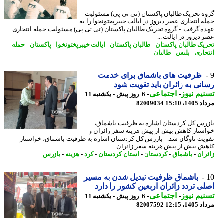
ه تحریک طالبان پاکستان (تی تی پی) مسئولیت
ه انتحاری عصر دیروز در ایالت خیبرپختونخوا را به
ه گرفت. - گروه تحریک طالبان پاکستان (تی تی پی) مسئولیت حمله انتحاری
دیروز در ایالت ...
یک طالبان پاکستان
-
طالبان پاکستان
-
ایالت خیبرپختونخوا
-
پاکستان
-
حمله
حاری
-
پلیس
-
طالبان
ظرفیت های باشماق برای خدمت
نی به زائران باید تقویت شود
یم نیوز
-
اجتماعی
-
6 روز پیش - یکشنبه 11
1، 15:10
82009034
رس کل کردستان اشاره به ظرفیت باشماق،
ستار کاهش بیش از پیش هزینه سفر زائران و
یت ناوگان شد. - بازرس کل کردستان اشاره به ظرفیت باشماق، خواستار
ش بیش از پیش هزینه سفر زائران ...
ران
-
باشماق
-
کردستان
-
استان کردستان
-
کرد
-
هزینه
-
بازرس
باشماق ظرفیت تبدیل شدن به مسیر
ی تردد زائران اربعین کشور را دارد
یم نیوز
-
اجتماعی
-
6 روز پیش - یکشنبه 11
1، 12:15
82007592