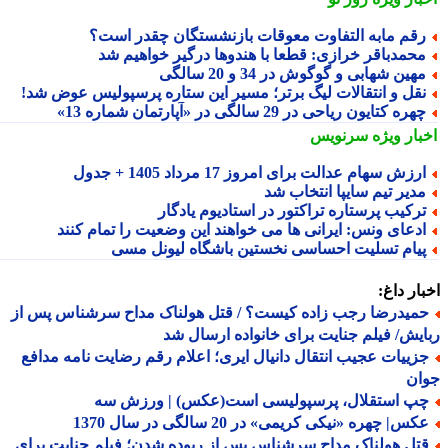
قم مابه التفاوت معوقات بازنشستگان چقدر است؟
حمدباقر خرازی: قطعا با هندوها درگیر خواهیم شد
هین شهابی و گوگوش در 34 و 20 سالگی
قل و انتقالات لیگ برتر؛ مسیر این ستاره پرسپولیس عوض شد!
هره کتایون ریاحی در 29 سالگی در «آپارتمان شماره 13»
بار ویژه
سرنویس
رزش سهام عدالت برای امروز 17 مرداد 1405 + جدول
دیر تیم سایپا انتخاب شد
رکیب پرستاره تراکتور در استادیوم یادگار
دعای ونس: ایرانی ها می خواهند این وضعیت را تمام کنند
یام تسلیت احساسی نخستین باشگاه لیونل مسی
ار داغ:
میدرضا رجب زاده کیست؟ / قتل هولناک مداح سرشناس پس از
یش/ فیلم جنایت برای خانواده ارسال شد
زییات عجیب انتقال دانیال ایری؛ اعلام رقم رضایت نامه مدافع
ان
پ استقلال، پرسپولیسی است(عکس) | ورزش سه
س| چهره «نیکی کریمی» در 20 سالگی در سال 1370
تل هولناک مداح سرشناس پس از ربوده شدن؛ فیلم جنایت برای