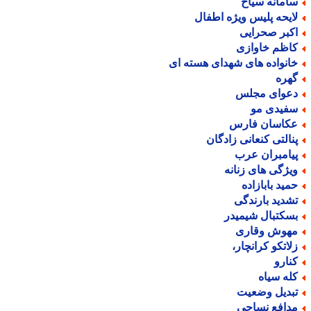
امانه سیاح
ایحه پلیس ویژه اطفال
کبر صحرایی
اظم خاوازی
انواده های شهدای هسته ای
هره
عوای مجلس
فیدی مو
کاسان فارس
نالتی کنعانی زادگان
یامبران عرب
یژگی های زنانه
مید بابازاده
شدید بارندگی
سکتبال شیمیدر
هوش وقاری
لاتکو کرانچار،
نارو
له سیاه
بدیل وضعیت
دافع نساجی