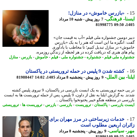
«بازرس خاموش» در منازل!
نا
-
فرهنگی
-
7 روز پیش - شنبه 10 مرداد
81998775
1405
ر دومین جشنواره ملی فیلم «آب به قیمت جان»
: انگیزه ما این است که هنر را به یک «بازرس
وش» در منازل تبدیل کنیم؛ تا مخاطب با یادآوری
م های هنری که دریافت کرده در هر لحظه از زندگیِ روزمره،
واره ملی فیلم
-
جشنواره
-
جشنواره ملی
-
فیلم
-
خاموش
-
بازرس
-
منازل
کشته شدن 9 پلیس در حمله تروریستی در پاکستان
ا
-
بین الملل
-
9 روز پیش - پنجشنبه 8 مرداد 1405، 14:02
81988447
در پی حمه تروریستی به یک ایست بازرسی در پاکستان، 9 نیروی پلیس کشته
شدند. به گزارش ایلنا به نقل از داون، 9 پلیس، پس از حمله تروریست ها به ایست
رسی در منطقه هنگو خیبر پختونخوا پاکستان ...
ت بازرسی
-
پاکستان
-
تروریست
-
بازرسی
-
بازرس
-
تروریست ها
-
تروریستی
خدمات زیرساختی در مرز مهران برای
ران اربعین مطلوب است
ر
-
سیاسی
-
9 روز پیش - پنجشنبه 8 مرداد
81986140
1405