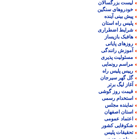
یست بزرگسالان
ودروهای سنگین
یش بینی آینده
لیس راه استان
رایط اضطراری
افبک بازیساز
وزهای پایانی
موزش رانندگی
سئولیت پذیری
راسم رونمایی
ییس پلیس راه
ل گهر سیرجان
غاز لیگ برتر
یمت روز گوشی
ستخدام رسمی
ماینده مجلس
ستان اصفهان
عتماد عمومی
کوفایی کشور
حقیقات پلیس