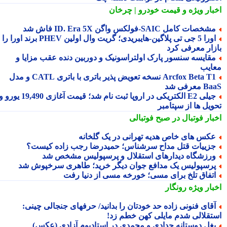
بار ویژه
و قیمت خودرو | چرخان
شخصات کامل SAIC‑فولکس واگن ID. Era 5X فاش شد
اورا 5 جی تی پلاگین‑هایبریدی؛ گریت وال اولین PHEV برند اورا را به
زار معرفی کرد
قایسه سنسور پارک اولتراسونیک و دوربین دنده عقب مزایا و
ایب
Arcfox Beta T1 نسخه تعویض پذیر باتری با باتری CATL و مدل
معرفی شد
جیلی E2 الکتریکی در اروپا ثبت نام شد؛ قیمت آغازی 19,490 یورو و
ویل ها از سپتامبر
بار فوتبال در صبح فوتبالی
کس های خاص هدیه تهرانی در یک گلخانه
زییات قتل مداح سرشناس؛ حمیدرضا رجب زاده کیست؟
رزشگاه دیدارهای استقلال و پرسپولیس مشخص شد
رسپولیس یک مدافع جوان دیگر خرید؛ طاهری سرخپوش شد
تفاق تلخ برای مسی؛ خورخه مسی از دنیا رفت
بار ویژه
رونگار
قای فنونی زاده حد خودتان را بدانید/ حرفهای جنجالی چینی:
تقلالی شدم مایلی کهن خطم زد!
غل دوستانه حدادی و محمدی در استادیوم آزادی (عکس)