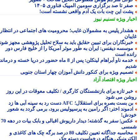
فر تا صد برگزاری سومین المپیک فناوری ۱۴۰۵
شت این چت بات یک آدم واقعی نشسته است!
بار ویژه
تسنیم نیوز
شدار پلیس به مشمولان غایب؛ محرومیت های اجتماعی در انتظار
یبان
برنگاران برای تبیین حقایق باید به سلاح تحلیل پژوهشی مجهز شوند
وسسه دیفنس: ایران به طور موثر آمریکا را از خلیج فارس دور
نده است
خدمه ناو آبراهام لینکلن: پس از 8 ماه حضور در دریا خسته و درمانده
یم
صمیم ویژه برای کنکور دانش آموزان چهار استان جنوبی
بار ویژه
اقتصاد آزاد
بر تازه برای بازنشستگان کارگری / تکلیف معوقات در این روز
شن می شود
ن بست بصره برای استقلال؛ AFC دست رد به سینه آبی ها زد
دموند اختر: اگر رامین به پرسپولیس برود، برمی گردد به شعور
دش!
عکس| سفر به گذشته؛ دیدار داریوش اقبالی و بابک بیات در دهه 70
سی
محاسبه جداگانه تعیین تکلیف 80 درصد برگه چک های کاغذی و
کترونیکی هنگام درخواست دسته چک