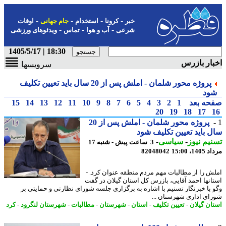
-
-
-
-
خبر
کرونا
استخدام
جام جهانی
اوقات
-
-
-
شرعی
آب و هوا
تماس
ویدئوهای ورزشی
18:30 | 1405/5/17
ار بازرس
سرویسها
پروژه محور شلمان - املش پس از 20 سال باید تعیین تکلیف
ود
حه بعد
1
2
3
4
5
6
7
8
9
10
11
12
13
14
15
20
19
18
17
پروژه محور شلمان - املش پس از 20
 باید تعیین تکلیف شود
یم نیوز
-
سیاسی
-
3 ساعت پیش - شنبه 17
1، 15:00
82048042
ش را از مطالبات مهم مردم منطقه عنوان کرد. -
انها احمد آقایی، بازرس کل استان گیلان در گفت
 با خبرنگار تسنیم با اشاره به برگزاری جلسه شورای نظارتی و حمایتی بر
ای اداری شهرستان ...
ان گیلان
-
تعیین تکلیف
-
استان
-
شهرستان
-
مطالبات
-
شهرستان لنگرود
-
کرد