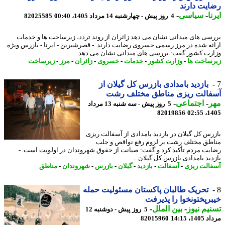
یت دارند
ا
-
سیاسی
-
4 روز پیش - چهارشنبه 14 مرداد 1405، 00:40
82025585
سی های میدانی نشان می دهد زائران از روند تردد، زیرساخت ها و خدمات
ئه شده در مرز رسمی خسروی رضایت دارند. - قصرشیرین - ایرنا - بازرس ویژه
رت کشور گفت: بررسی های میدانی نشان می دهد ...
ساخت ها
-
وزارت کشور
-
خدمات
-
خسروی
-
زائران
-
مرز
-
زیرساخت
بازدید بامدادی بازرس کل گیلان از
فالت ریزی مناطق مختلف رشت
ر
-
اجتماعی
-
5 روز پیش - سه شنبه 13 مرداد
82019856
1405
رس کل گیلان در بازدید بامدادی از آسفالت ریزی
طق مختلف رشت بر لزوم رفع نواقص و جلب
یت مردم تأکید کرد و گفت: صیانت از حقوق شهروندان در اولویت است. -
دید بامدادی بازرس کل گیلان ...
الت ریزی
-
آسفالت
-
بازدید
-
گیلان
-
بازرس
-
شهروندان
-
مناطق
تحریک طالبان پاکستان مسئولیت حمله
رپختونخوا را پذیرفت
یم نیوز
-
بین الملل
-
5 روز پیش - دوشنبه 12
1، 14:15
82015960