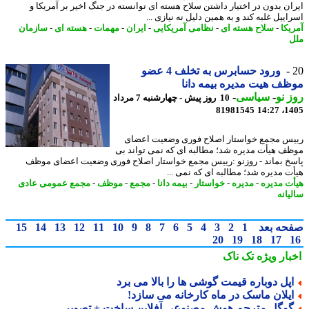
ان بدون در اختیار داشتن سلاح هسته ای توانسته در جنگ اخیر بر آمریکا و
ییل غلبه کند و به همین دلیل نه نیازی ...
یکا
-
سلاح هسته ای
-
نظامی آمریکایی
-
ایران
-
مهمات
-
هسته ای
-
سازمان
ورود حسابرس به تخلف 4 عضو
ف هیت مدیره بیمه دانا
 نو
-
سیاسی
-
10 روز پیش - چهارشنبه 7 مرداد
81981545
1405
س مجمع خواستار اصلاح فوری وضعیت اعضای
ف هیأت مدیره شد؛ مطالبه ای که نمی تواند بی
خ بماند - روزنو :رییس مجمع خواستار اصلاح فوری وضعیت اعضای موظف
ت مدیره شد؛ مطالبه ای که نمی ...
ت مدیره
-
مدیره
-
خواستار
-
بیمه دانا
-
مجمع
-
موظف
-
مجمع عمومی عادی
یانه
حه بعد
1
2
3
4
5
6
7
8
9
10
11
12
13
14
15
20
19
18
17
بار ویژه
تک ناک
پل دوباره قیمت گوشی ها را بالا می برد
یلان ماسک در ماه کارخانه می سازد!
وگل مترجم هوش مصنوعی آفلاین ساخت + تصویر