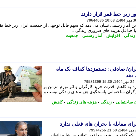
زیر خط فقر قرار دارند
79644086
 ترین آمار رسمی نشان می دهد که سهم قابل توجهی از جمعیت ایران زیر خط فق
 با حداقل هزینه های ضروری زندگی ...
زندگی
-
افزایش
-
آمار رسمی
-
جمعیت
ن/ صادقی: دستمزدها کفاف یک ماه
 دهد
79581399
ره به کاهش قدرت خرید کارگران و اثر تورم مزمن بر
ارگران ساختمانی پاسخگوی هزینه های زندگی نیست و
 ساختمانی
-
زندگی
-
هزینه های زندگی
-
کاهش
ای مقابله با بحران های فعلی ندارد
79574256
ه گفته می شود «ما نمی توانیم»، نشانه ناتوانی