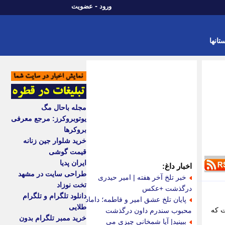
-
ورود
عضویت
تانها
مجله باحال مگ
یوتوبروکرز: مرجع معرفی
بروکرها
خرید شلوار جین زنانه
قیمت گوشی
ایران پدیا
اخبار داغ:
طراحی سایت در مشهد
خبر تلخ آخر هفته | امیر حیدری
تخت نوزاد
درگذشت +عکس
دانلود تلگرام و تلگرام
پایان تلخ عشق امیر و فاطمه؛ داماد
طلایی
ست که
محبوب سندرم داون درگذشت
خرید ممبر تلگرام بدون
ببینید| آیا شمخانی چیزی می