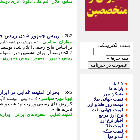
میلیون دلار
-
تیم ملی آنگولا
-
بازی دوستا
رییس جمهور شدن رییس جمهور 92 ساله برای هشتمین 
282 -
-
-
جماران
سیاسی
9 ماه پیش - دوشنبه 5 آبان 1404، 20:00
پست الکترونیکی:
53.7 درصد آرا برای هشتمین دوره متوالی به عنوان رییس جمهور این کشور آفریقایی انتخاب شد.
رییس جمهور
-
جمهور
-
رییس جمهوری
-
5 + 1
یارانه ها
بحران امنیت غذایی در ایران
283 -
مسکن مهر
-
-
ایونا نیوز
سیاسی
قیمت جهانی طلا
9 ماه پیش - دوشنبه 5 آبان 1404، 10:06
گزارش های رسمی وزارت بهداشت و شورای
قیمت روز طلا و ارز
تحریم ها، -
قیمت جهانی نفت
امنیت غذایی
-
سفره های ایرانی
-
وزارت
نرخ ارز مرجع
اخبار نرخ ارز
قیمت طلا
قیمت سکه
آب و هوا