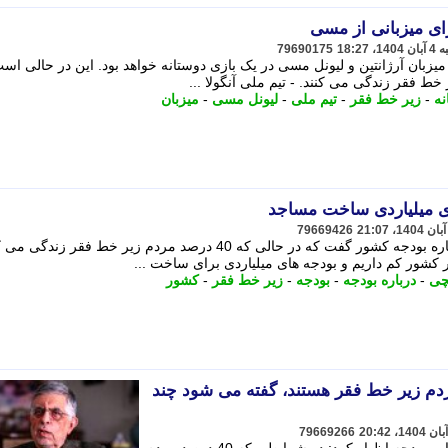
79690175
با پرداخت 10 میلیون دلار میزبان آرژانتین و لیونل مسی در یک بازی دوستانه خواهد بود. این در حالی ا
 فقر زندگی می کنند. - تیم ملی آنگولا ...
نه
-
زیر خط فقر
-
تیم ملی
-
لیونل مسی
-
میزبان
ای میلیاردی ساخت مساجد
79669426
غلامحسین کرباسچی در گفت وگویی درباره بودجه کشور گفت که در حالی که 40 درصد مردم زیر خط فقر زند
کشور کم داریم و بودجه های میلیاردی برای ساخت ...
چی
-
درباره بودجه
-
بودجه
-
زیر خط فقر
-
کشور
ه 40 درصد مردم زیر خط فقر هستند، گفته می شود چند
79669266