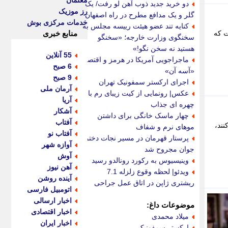
معلمان
دو خرید جدید ذوب آهن لو رفت/ یک
رز موزیک
گلر و یک مدافع مطرح در راه اصفهان
خدمات مرکزی بوش
کنایه تند عضو هیئت رییسه مجلس به
ست که
منابع خبری
سخنگوی وزارت خارجه؛ «سخنگو
هستید نه سخن نگو!»
55 آنلاین
ماجراجویی آمریکا در هرمز و اقتصاد
6 صبح
«آسه آن»
9 صبح
اجرای ارکستر سمفونیک تهران
آرمان ملی
عکس| رونمایی از کیت زیبای رم با
آریا
چهره ای جذاب
آشکار
چهار ماسک خانگی برای داشتن
آفتاب
گی می کنند،
موهای نرم و شفاف
آفتاب نو
پرستار قهرمان در مسیر نجات دختر
آوازه شهر
جوان مجروح شد
آوش
وینیسیوس به رکورد رونالدو رسید
آهن نیوز
ویدئو| لحظه وقوع زلزله 7.1
آینده روشن
ریشتری ژاپن در اتاق عمل جراحی
اتومبیل فارسی
اخبار ارسالی
موضوعات داغ:
اخبار اقتصادی
میلاد محمدی
اخبار ایران
ارکستر سمفونیک