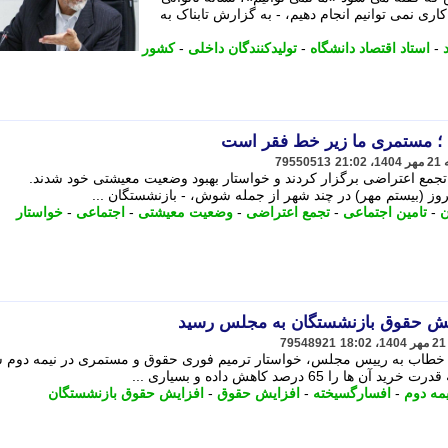
ری نمی توانیم انجام دهیم، - به گزارش تابناک به
-
استاد اقتصاد دانشگاه
-
تولیدکنندگان داخلی
-
کشور
 ؛ مستمری ما زیر خط فقر است
79550513
تجمع اعتراضی برگزار کردند و خواستار بهبود وضعیت معیشتی خود شدند.
روز (بیستم مهر) در چند شهر از جمله شوش، - بازنشستگان ...
ن
-
تامین اجتماعی
-
تجمع اعتراضی
-
وضعیت معیشتی
-
اجتماعی
-
خواستار
یش حقوق بازنشستگان به مجلس رسید
79548921
ی خطاب به رییس مجلس، خواستار ترمیم فوری حقوق و مستمری در نیمه دوم 
یمه دوم
-
افسارگسیخته
-
افزایش حقوق
-
افزایش حقوق بازنشستگان