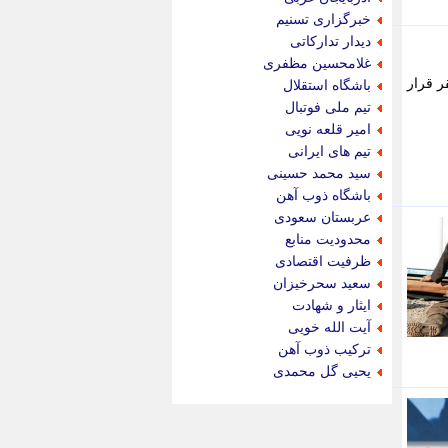
پویه آنلاین
خبرگزاری تسنیم
پیام نفت
دیدار تدارکاتی
تابناک
غلامحسین مظفری
تازه نیوز
ر قرار
باشگاه استقلال
تبیان
تیم ملی فوتبال
تجارت نیوز
امیر قلعه نویی
تحریریه
تیم های ایرانی
ترابر نیوز
سید محمد حسینی
ترفندباز
باشگاه ذوب آهن
تریبون اقتصاد
عربستان سعودی
تسنیم نیوز
محدودیت منابع
تک ناک
ظرفیت اقتصادی
تکراتو
سعید سحرخیزان
توریسم آنلاین
ایثار و شهادت
تولید نیوز
آیت الله خویی
تیتر فوری
ترکیب ذوب آهن
تیکنا
یحیی گل محمدی
جاب ویژن
جار نیوز
جالبتر