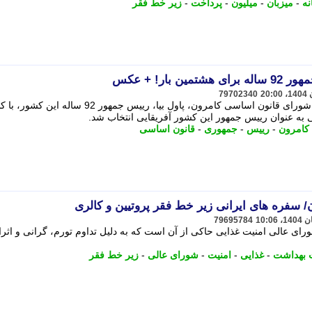
نه
-
میزبان
-
میلیون
-
پرداخت
-
زیر خط فقر
بار! + عکس
79702340
بر اساس نتایج رسمی اعلام شده توسط شورای قانون اساسی کامرون، پاول بیا، رییس جمهور 92 ساله
کامرون
-
رییس
-
جمهوری
-
قانون اساسی
/ سفره های ایرانی زیر خط فقر پروتیین و کالری
79695784
 عالی امنیت غذایی حاکی از آن است که به دلیل تداوم تورم، گرانی و اثر
 بهداشت
-
غذایی
-
امنیت
-
شورای عالی
-
زیر خط فقر