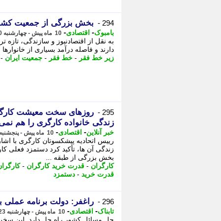
بخش بزرگی از جمعیت کشور 
294 -
-
-
بامبوک
اقتصادی
10 ماه پیش - چهارشنبه 30 مهر 1404، 10:08
به نقل از اقتصادنیوز و سازندگی، تازه
دارند و فاصله درآمد بسیاری از خانوارها
زیر خط فقر
-
خط فقر
-
جمعیت ایران
-
روزهای سخت معیشت کارگرا
295 -
زندگی خانواده کارگری را هم نمی
-
-
خبر آنلاین
اقتصادی
10 ماه پیش - پنجشنبه 24 مهر 1404، 15:30
رییس اتحادیه پیشکسوتان کارگری با اشا
زندگی آن ها، تأکید کرد دستمزد فعلی ک
بخش بزرگی از طبقه ...
کارگران
-
قدرت خرید کارگران
-
کارگران
قدرت خرید
-
دستمزد
راغفر: دولت برنامه عملی بر
296 -
-
-
تابناک
اقتصادی
10 ماه پیش - چهارشنبه 23 مهر 1404، 21:50
حل مسائل کشور راه حل دارد. این سخن ک