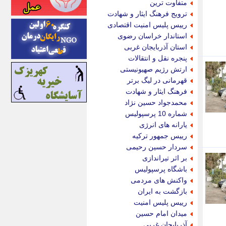
متفاوت ترین
اینتیتر
ترویج فرهنگ ایثار و شهادت
ایونا نیوز
رییس پلیس امنیت اقتصادی
بازتاب آنلاین
استاندار خراسان رضوی
باشگاه خبرنگاران
استان آذربایجان غربی
باغستان نیوز
پنجره نقل و انتقالات
بامبوک
ارتش رژیم صهیونیستی
ببین و بخون
قهرمانی در لیگ برتر
بدینسان
فرهنگ ایثار و شهادت
بنکر
محمدجواد حسین نژاد
بیت ران
شماره 10 پرسپولیس
پارس فوتبال
یارانه های انرژی
پارسینه
رییس جمهور ترکیه
پارسینه پلاس
سردار حسین رحیمی
پاز آنلاین
بر اثر تیراندازی
پاس گل
باشگاه پرسپولیس
پانا
واکنش های مردمی
پرتو نیوز
بازگشت به ایران
پرسون
رییس پلیس امنیت
پنجره نیوز
میدان امام حسین
پویامگ
آذربایجان غربی