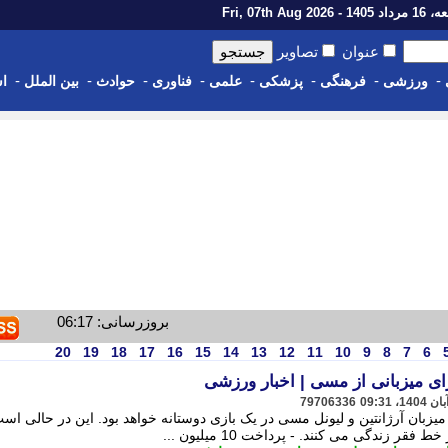
14 - Fri, 07th Aug 2026
عنوان
تصاویر
-
-
-
-
-
-
-
-
ورزشی
فرهنگی
پزشکی
علمی
فناوری
حوادث
بین الملل
اس
بروزرسانی: 06:17
20
19
18
17
16
15
14
13
12
11
10
9
8
7
6
79706336
با پرداخت 10 میلیون دلار میزبان آرژانتین و لیونل مسی در یک بازی دوستانه خواهد بود. این در حالی ا
زندگی می کنند. - پرداخت 10 میلیون ...