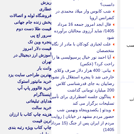
ریزش
دانست؟
عطاری
شب کابوس وار میلاد محمدی در
فروشگاه لوله و اتصالات
کنفرانس اروپا
پخش زنده جام جهانی
فال ابجد امروز جمعه 16 مرداد
قیمت طلا دست دوم
1405/ شاید آرزوی محالتان برآورده
سرور اچ پی
شود
پنجره وین تک
علت لجبازی کودکان با مادر از نگاه
 این کشور، با کسب
قیمت دلار امروز
متخصصان
آموزش ارز دیجیتال در
آیا احمد نور خیال پرسپولیسی ها را
تهران
راحت کرد؟ (عکس)
وانت بار
بیانی: 400 هزار دلار صرف وکلای
بهترین طراحی سایت یزد
خارجی شد تا پنجره استقلال باز نشود/
خرید مانیتور استوک
رضاییان به جای قدرشناسی کلاس
خرید فالوور پاپ آپ
200 میلیارد تومانی گذاشت
اینستاگرام
پنتاگون جلسه اضطراری برای تأمین
ات
هدایای تبلیغاتی
تسلیحات برگزار می کند
خرید سالت
ویدئو | یکصدوپنجاه ونهمین شب
هزینه چاپ کتاب با ارزان
حضور مردم مشهد در خیابان | روایت
ترین قیمت
مردم از ایران پس از جنگ (15 مرداد
چاپ کتاب ویژه رتبه بندی
1405)