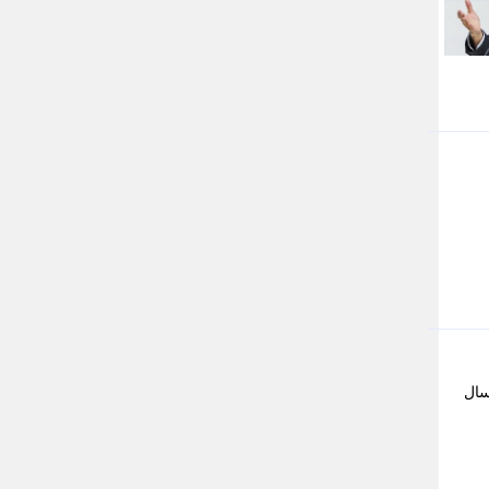
جام جم
جدید پرس
جماران
جوان ایرانی
جهان مانا
جهان نگر
جهان نیوز
چطور
چمپیونات
چمدون
چه خبر
حادثه 24
حرف تو
حوادث پلاس
حوزه نیوز
خبر آنلاین
خبر جنوب
سال
خبر سیاسی
خبر گردون
خبر ورزشی
خبرجو