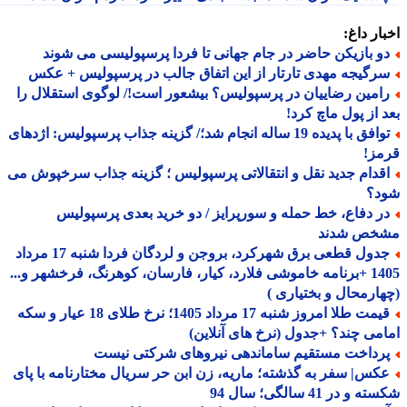
ار داغ:
و بازیکن حاضر در جام جهانی تا فردا پرسپولیسی می شوند
رگیجه مهدی تارتار از این اتفاق جالب در پرسپولیس + عکس
امین رضاییان در پرسپولیس؟ بیشعور است!/ لوگوی استقلال را
 از پول ماچ کرد!
توافق با پدیده 19 ساله انجام شد؛/ گزینه جذاب پرسپولیس: اژدهای
مز!
قدام جدید نقل و انتقالاتی پرسپولیس ؛ گزینه جذاب سرخپوش می
د؟
ر دفاع، خط حمله و سورپرایز / دو خرید بعدی پرسپولیس
خص شدند
جدول قطعی برق شهرکرد، بروجن و لردگان فردا شنبه 17 مرداد
1405 +برنامه خاموشی فلارد، کیار، فارسان، کوهرنگ، فرخشهر و...
ارمحال و بختیاری )
قیمت طلا امروز شنبه 17 مرداد 1405؛ نرخ طلای 18 عیار و سکه
می چند؟ +جدول (نرخ های آنلاین)
رداخت مستقیم ساماندهی نیروهای شرکتی نیست
کس| سفر به گذشته؛ ماریه، زن ابن حر سریال مختارنامه با پای
و در 41 سالگی؛ سال 94