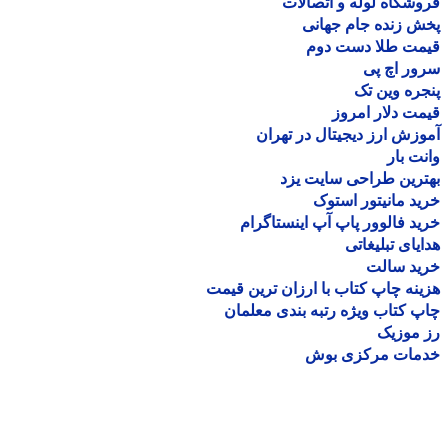
شگاه لوله و اتصالات
 زنده جام جهانی
مت طلا دست دوم
ر اچ پی
ره وین تک
ت دلار امروز
زش ارز دیجیتال در تهران
ت بار
رین طراحی سایت یزد
د مانیتور استوک
د فالوور پاپ آپ اینستاگرام
یای تبلیغاتی
ید سالت
نه چاپ کتاب با ارزان ترین قیمت
 کتاب ویژه رتبه بندی معلمان
موزیک
مات مرکزی بوش