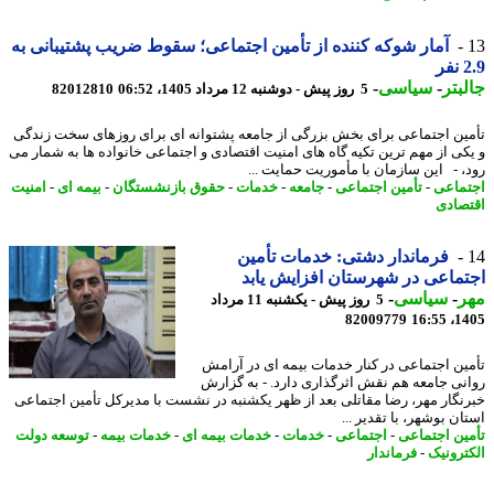
آمار شوکه کننده از تأمین اجتماعی؛ سقوط ضریب پشتیبانی به
ر
بتر
-
سیاسی
-
5 روز پیش - دوشنبه 12 مرداد 1405، 06:52
82012810
ین اجتماعی برای بخش بزرگی از جامعه پشتوانه ای برای روزهای سخت زندگی
کی از مهم ترین تکیه گاه های امنیت اقتصادی و اجتماعی خانواده ها به شمار می
، - این سازمان با مأموریت حمایت ...
ماعی
-
تأمین اجتماعی
-
جامعه
-
خدمات
-
حقوق بازنشستگان
-
بیمه ای
-
امنیت
صادی
فرماندار دشتی: خدمات تأمین
ماعی در شهرستان افزایش یابد
ر
-
سیاسی
-
5 روز پیش - یکشنبه 11 مرداد
82009779
1405
ین اجتماعی در کنار خدمات بیمه ای در آرامش
نی جامعه هم نقش اثرگذاری دارد. - به گزارش
نگار مهر، رضا مقاتلی بعد از ظهر یکشنبه در نشست با مدیرکل تأمین اجتماعی
ن بوشهر، با تقدیر ...
ین اجتماعی
-
اجتماعی
-
خدمات
-
خدمات بیمه ای
-
خدمات بیمه
-
توسعه دولت
ترونیک
-
فرماندار