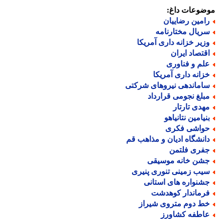
ضوعات داغ:
امین رضاییان
ریال مختارنامه
زیر خزانه داری آمریکا
قتصاد ایران
لم و فناوری
زانه داری آمریکا
اماندهی نیروهای شرکتی
بلغ نجومی قرارداد
هدی تارتار
نیامین نتانیاهو
واشی فکری
انشگاه ادیان و مذاهب قم
فری فلتمن
شن خانه موسیقی
یب زمینی تنوری پنیری
شنواره های استانی
رماندار کوهدشت
ط دوم متروی شیراز
اطفه کشاورز