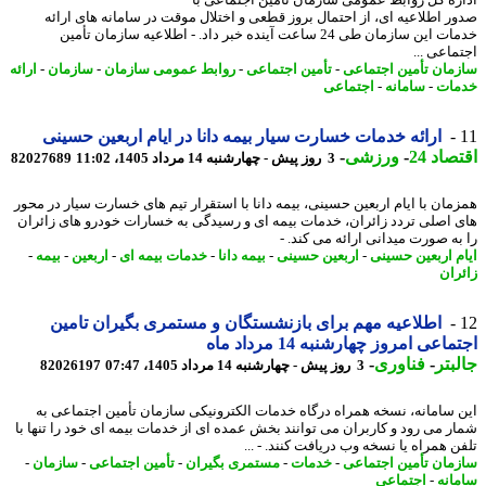
ر اطلاعیه ای، از احتمال بروز قطعی و اختلال موقت در سامانه های ارائه
خدمات این سازمان طی 24 ساعت آینده خبر داد. - اطلاعیه سازمان تأمین
ماعی ...
مان تأمین اجتماعی
-
تأمین اجتماعی
-
روابط عمومی سازمان
-
سازمان
-
ارائه
ات
-
سامانه
-
اجتماعی
ارائه خدمات خسارت سیار بیمه دانا در ایام اربعین حسینی
اد 24
-
ورزشی
-
3 روز پیش - چهارشنبه 14 مرداد 1405، 11:02
82027689
مان با ایام اربعین حسینی، بیمه دانا با استقرار تیم های خسارت سیار در محور
 اصلی تردد زائران، خدمات بیمه ای و رسیدگی به خسارات خودرو های زائران
به صورت میدانی ارائه می کند. -
م اربعین حسینی
-
اربعین حسینی
-
بیمه دانا
-
خدمات بیمه ای
-
اربعین
-
بیمه
-
ران
اطلاعیه مهم برای بازنشستگان و مستمری بگیران تامین
اعی امروز چهارشنبه 14 مرداد ماه
بتر
-
فناوری
-
3 روز پیش - چهارشنبه 14 مرداد 1405، 07:47
82026197
 سامانه، نسخه همراه درگاه خدمات الکترونیکی سازمان تأمین اجتماعی به
ر می رود و کاربران می توانند بخش عمده ای از خدمات بیمه ای خود را تنها با
ن همراه یا نسخه وب دریافت کنند. - ...
مان تأمین اجتماعی
-
خدمات
-
مستمری بگیران
-
تأمین اجتماعی
-
سازمان
-
انه
-
اجتماعی