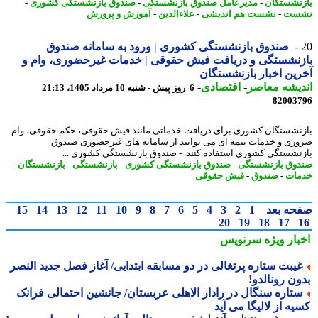
نشستگان
-
مدیرعامل صندوق بازنشستگی
-
صندوق بازنشستگی کشوری
-
ست
-
نشست هم اندیشی
-
علاءالدین
-
آموزش و پرورش
صندوق بازنشستگی کشوری | ورود به سامانه صندوق
نشستگی و دریافت فیش حقوقی | خدمات غیرحضوری، وام و
ین اخبار بازنشستگان
یشه معاصر
-
اقتصادی
-
6 روز پیش - شنبه 10 مرداد 1405، 21:13
82003
نشستگان کشوری برای دریافت خدماتی مانند فیش حقوقی، حکم حقوقی، وام
ری و خدمات بیمه ای می توانند از سامانه های غیرحضوری صندوق
نشستگی کشوری استفاده کنند. - صندوق بازنشستگی کشوری ...
وق بازنشستگی
-
صندوق بازنشستگی کشوری
-
بازنشستگی
-
بازنشستگان
-
ات
-
صندوق
-
فیش حقوقی
حه بعد
1
2
3
4
5
6
7
8
9
10
11
12
13
14
15
20
19
18
17
بار ویژه
سرنویس
یبت ستاره پرتغالی در دو مسابقه ابتدایی/ آغاز فصل جدید النصر
ون رونالدو!
تاره سنگال در رادار الاهلی عربستان/ جانشین احتمالی فرانک
ه از لالیگا می آید