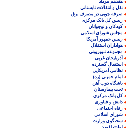
فدهم مرداد
قل و انتقالات تابستانی
رفه جویی در مصرف برق
ییس کل بانک مرکزی
ودکان و نوجوانان
جلس شورای اسلامی
ییس جمهور آمریکا
واداران استقلال
جموعه تلویزیونی
ذربایجان غربی
ستقبال گسترده
ظامی آمریکایی
مام خمینی (ره)
اشگاه ذوب آهن
خت بیمارستان
ل بانک مرکزی
انش و فناوری
فاه اجتماعی
ورای اسلامی
خنگوی وزارت
ولدترافورد