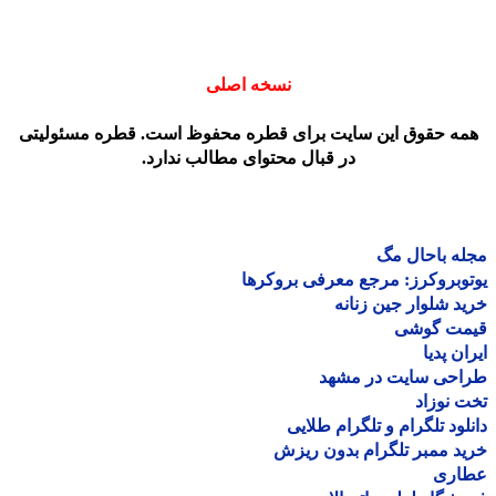
نسخه اصلی
مه حقوق این سایت برای قطره محفوظ است. قطره مسئولیتی
در قبال محتوای مطالب ندارد.
ه باحال مگ
وبروکرز: مرجع معرفی بروکرها
د شلوار جین زنانه
مت گوشی
ان پدیا
احی سایت در مشهد
 نوزاد
لود تلگرام و تلگرام طلایی
د ممبر تلگرام بدون ریزش
اری