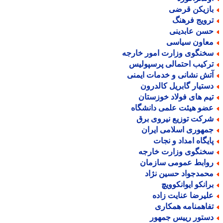
ازیکن قرضی
رویج فرهنگ
سن عابدینی
عاون سیاسی
خنگوی وزارت امور خارجه
رکیب احتمالی پرسپولیس
تش نشانی و خدمات ایمنی
ستیار گابریل کالدرون
یم های فولاد خوزستان
ضو هیئت علمی دانشگاه
رکت توزیع نیروی برق
مهوری اسلامی ایران
ایگاه امداد و نجات
خنگوی وزارت خارجه
وابط عمومی سازمان
حمدجواد حسین نژاد
رانکو ایوانکوویچ
لیرضا عنایت زاده
فاهمنامه همکاری
ستور رییس جمهور