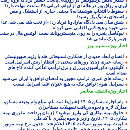
کار ناقص پرسپولیس در روزهای پایانی؛ حسین نژاد به اروپا رفت،
ی و رزاق پور در هاله ای از ابهام، قربانی ۴۸ ساعت مهلت دارد!
قوط یا انتخاب هوشمندانه؟ مجتبی جباری از استقلال و مس
سنجان به لیگ یک رسید!
ش سال بعد، دادگاه مارادونا فریاد زد؛ «از تخت بلند نمی شد، غذا
ی خورد و هیچ کس اقدامی نمی کرد!»
یوکاسل پنجره را به روی منچستریونایتد بست؛ لوئیس هال در سنت
مز پارک ماندنی شد
بار ویژه
تسنیم نیوز
فشای ابعاد جدیدی از همکاری تسلیحاتی هند با رژیم صهیونیستی
سانه عبری زبان: روزهای سختی در انتظار ارتش اسراییل است
لینتون: دکوراسیون پرزرق و برق ترامپ تداعی کننده کاخ های
ام است
سانه های عبری: ترامپ مجبور به امضای توافق با ایران می شود
سراییل هیوم: توافق مکه به هیچ عنوان علیه اسراییل نیست
بار ویژه
اندیشه معاصر
وام اجاره مسکن ۱۴۰۵ | شرایط ثبت نام، مبلغ وام ودیعه مسکن،
ارک لازم و نحوه دریافت تسهیلات مستاجران
قوق بیمه بیکاری کی واریز میشود؟ | زمان پرداخت مقرری بیمه
تاریخ واریز و نحوه پیگیری با کد ملی
قیمت بیمه موتور سیکلت ۱۴۰۵ اعلام شد | جدول نرخ بیمه موتور
کلت، هزینه بیمه شخص ثالث و عوامل موثر بر مبلغ نهایی