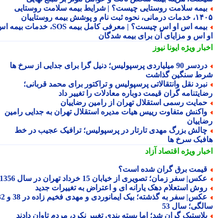
یمه سلامت روستایی چیست؟ | شرایط بیمه سلامت روستایی
نحوه ثبت نام و پوشش بیمه روستاییان
بیمه اس او اس چیست؟ | معرفی کامل بیمه SOS، خدمات بیمه اس
 اس و مزایای آن برای بیمه شدگان
بار ویژه
ایونا نیوز
دردسر 90 میلیاردی پرسپولیس؛ دنیل گرا برای جدایی از سرخ ها
ط سنگین گذاشت
برد نقل وانتقالاتی پرسپولیس و تراکتور برای محمد قربانی؛
ایتنامه گران قیمت دوباره معادلات را تغییر داد
مایت رسمی استقلال تهران از رامین رضاییان
اکنش متفاوت رییس هیات مدیره استقلال تهران به جدایی رامین
اییان
الش بزرگ مهدی تارتار در پرسپولیس؛ ترافیک عجیب در خط
فبک سرخ ها
بار ویژه
اقتصاد آزاد
یمت برق گران شده است؟
کس| سفر زمان؛ تصویری از خیابان 15 خرداد تهران در سال 1356
وش استعلام دهک یارانه ای و اعتراض به تغییرات جدید
عکس| سفر به گذشته؛ بیک ایمانوردی و مهدی فخیم زاده در 38 و 32
لگی؛ سال 53
لاستیک گران شد؛ اما بسته بندی تغییر نکرد، مردم تاوان دادند