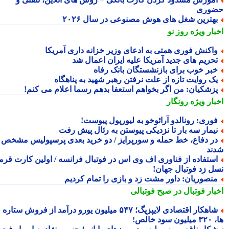
وری
هترین شغل های هوش مصنوعی در سال ۲۰۲۶
بار ویژه
روز نو
اکنش فوری همتی به ادعای وزیر خزانه داری آمریکا
حریم های جدید آمریکا علیه ایران اعمال شد
بر خوب برای بازنشستگان بانک رفاه
ک روایت تازه از علت نرفتن رهبر شهید به پناهگاه
زشکیان: من اگر بخواهم استعفا بدهم رسما اعلام می کنم!
بار ویژه
رونگار
وری: رونالدو آرائوخو به لیورپول پیوست!
یمار سه بار تا نزدیکی پیوستن به رئال پیش رفت
ر دفاع، خط حمله و سورپرایز / دو خرید بعدی پرسپولیس مشخص
ند
ستفاده از فناوری اف وی اس در فوتبال فرانسه / اولین کارت قرمز
ل زد فوتبال جهان!
نصوریان: داور مشت زد و بازی را تمام کردیم
بار فوتبال در صبح فوتبالی
شاهکار اقتصادی لایپزیگ؛ ۵۴۷ میلیون یورو درآمد از فروش ستاره
سود خالص!