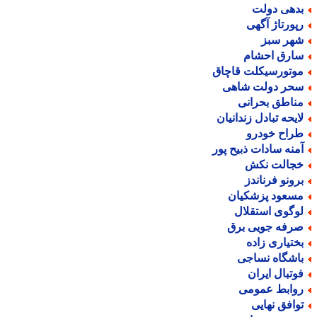
دهی دولت
پورتاژ آگهی
هر سبز
ارق احشام
وتورسیکلت قاچاق
حر دولت شاهی
ناطق بحرانی
ایحه تبادل زندانیان
راح خودرو
منه سادات ذبیح پور
جالت نکش
رونو فرناندز
سعود پزشکیان
وگوی استقلال
رفه جویی برق
ختیاری زاده
اشگاه نساجی
وتبال ایران
وابط عمومی
وافق نهایی