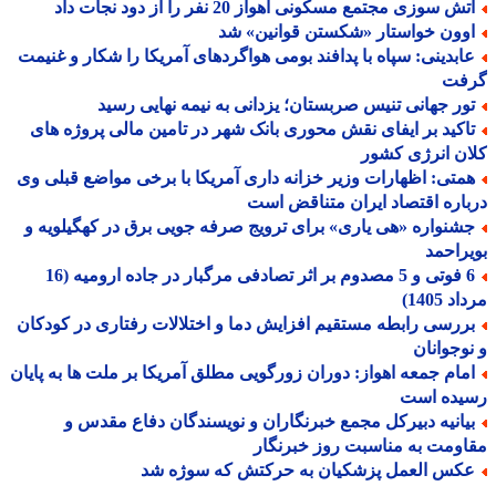
ش سوزی مجتمع مسکونی اهواز 20 نفر را از دود نجات داد
وون خواستار «شکستن قوانین» شد
ابدینی: سپاه با پدافند بومی هواگردهای آمریکا را شکار و غنیمت
فت
ور جهانی تنیس صربستان؛ یزدانی به نیمه نهایی رسید
اکید بر ایفای نقش محوری بانک شهر در تامین مالی پروژه های
ن انرژی کشور
متی: اظهارات وزیر خزانه داری آمریکا با برخی مواضع قبلی وی
اره اقتصاد ایران متناقض است
شنواره «هی یاری» برای ترویج صرفه جویی برق در کهگیلویه و
راحمد
6 فوتی و 5 مصدوم بر اثر تصادفی مرگبار در جاده ارومیه (16
 1405)
ررسی رابطه مستقیم افزایش دما و اختلالات رفتاری در کودکان
وجوانان
مام جمعه اهواز: دوران زورگویی مطلق آمریکا بر ملت ها به پایان
یده است
یانیه دبیرکل مجمع خبرنگاران و نویسندگان دفاع مقدس و
ومت به مناسبت روز خبرنگار
کس العمل پزشکیان به حرکتش که سوژه شد