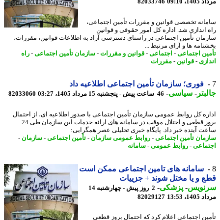
1، 09:10
82033746
انه تخصصی قوانین و مقررات تأمین اجتماعی،
 اندازی شد. اداره کل امور حقوقی و قوانین
مان تأمین اجتماعی در راستای دسترسی آزاد به اطلاعات قوانین، مقررات،
نامه ها و آرای مرتبط ...
ین اجتماعی
-
اجتماعی
-
قوانین و مقررات
-
سازمان تأمین اجتماعی
-
راه
ازی
-
قوانین
-
مقررات
فوری؛ سازمان تأمین اجتماعی اطلاعیه داد
بتر
-
سیاسی
-
46 ساعت پیش - پنجشنبه 15 مرداد 1405، 03:27
82033060
ره کل روابط عمومی سازمان تأمین اجتماعی با صدور اطلاعیه ای، از احتمال
بروز قطعی و اختلال موقت در سامانه های ارائه خدمات این سازمان طی 24
ت آینده خبر داد. پایگاه خبری تحلیلی عصر همگرایی:
مان تأمین اجتماعی
-
روابط عمومی سازمان
-
تأمین اجتماعی
-
سازمان
-
ماعی
-
روابط عمومی
-
سامانه
سامانه های تامین اجتماعی ممکن است
 و یا مختل شوند + جزییات
نویس
-
پزشکی
-
2 روز پیش - چهارشنبه 14
1، 13:53
82029127
ین اجتماعی اعلام کرد که احتمال بروز قطعی