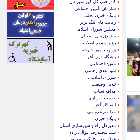
کادر فنی گل گهر سیرجان
اینتیتر
سازمان تأمین اجتماعی
ایونا نیوز
پایگاه خبری تحلیلی
بازتاب آنلاین
رقابت های لیگ برتر
باشگاه خبرنگاران
مجلس شورای اسلامی
باغستان نیوز
صندوق های بیمه ای
بامبوک
رهبر معظم انقلاب
ببین و بخون
وزارت امور خارجه
بدینسان
باشگاه ذوب آهن
بنکر
تأمین اجتماعی
بیت ران
سیدمهدی رحمتی
پارس فوتبال
شورای اسلامی
پارسینه
تبدیل وضعیت
پارسینه پلاس
مدافع نساجی
پاز آنلاین
خدمت سربازی
پاس گل
ایستگاه آخر
پانا
مراسم عروسی
پرتو نیوز
پایگاه خبری
پرسون
مدیرکل راه و شهرسازی استان
پنجره نیوز
سید محمدرضا موالی زاده
پویامگ
فراکسیون کارگری مجلس