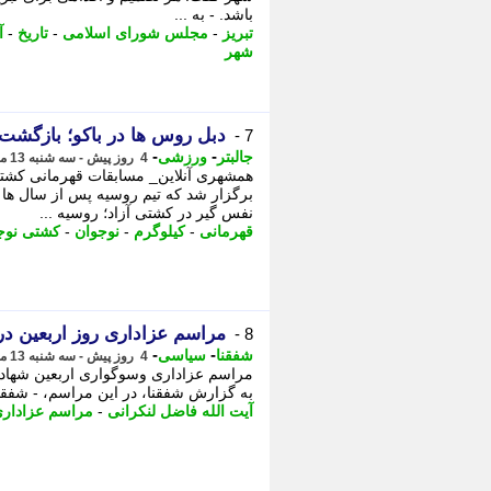
باشد. - به ...
تبریز
-
مجلس شورای اسلامی
-
تاریخ
-
آ
شهر
دبل روس ها در باکو؛ بازگشت پس از 4 سال مح
7 -
-
-
جالبتر
ورزشی
4 روز پیش - سه شنبه 13 مرداد 1405، 19:32
برگزار شد که تیم روسیه پس از سال ها
نفس گیر در کشتی آزاد؛ روسیه ...
قهرمانی
-
کیلوگرم
-
نوجوان
-
کشتی نوجو
مراسم عزاداری روز اربعین در 
8 -
-
-
شفقنا
سیاسی
4 روز پیش - سه شنبه 13 مرداد 1405، 14:17
مراسم عزاداری وسوگواری اربعین شهادت 
به گزارش شفقنا، در این مراسم، - شفقن
آیت الله فاضل لنکرانی
-
مراسم عزادار