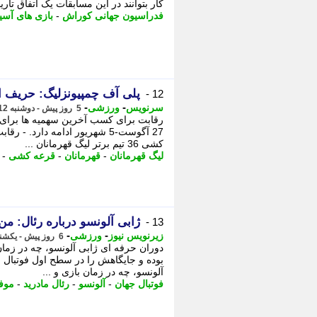
کار بتوانند در این مسابقات یک اتفاق تار
فدراسیون جهانی کوراش
-
بازی های آسی
پلی آف چمپیونزلیگ: حریف
12 -
-
-
سرنویس
ورزشی
5 روز پیش - دوشنبه 12 مرداد 1405، 15:48
27 آگوست-5 شهریور ادامه دارد
کشی 36 تیم برتر لیگ قهرمانان ...
لیگ قهرمانان
-
قهرمانان
-
قرعه کشی
-
ژابی آلونسو درباره رئال: م
13 -
-
-
زیرنویس نیوز
ورزشی
6 روز پیش - یکشنبه 11 مرداد 1405، 22:52
دوران حرفه ای ژابی آلونسو، چه در زم
بوده و جایگاهش را در سطح اول فوتبال 
آلونسو، چه در زمان بازی و ...
فوتبال جهان
-
آلونسو
-
رئال مادرید
-
موف