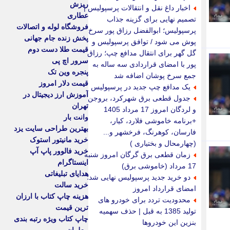
ریزش
اخبار داغ نقل و انتقالات پرسپولیس |
عطاری
تصمیم نهایی برای گزینه جذاب
فروشگاه لوله و اتصالات
پرسپولیس؛ ابوالفضل رزاق پور سرخ
پخش زنده جام جهانی
پوش می شود / توافق پرسپولیس و
قیمت طلا دست دوم
گل گهر برای انتقال مدافع چپ؛ رزاق
سرور اچ پی
پور با امضای قراردادی سه ساله به
پنجره وین تک
جمع سرخ پوشان اضافه شد
قیمت دلار امروز
یک مدافع چپ جدید در پرسپولیس
آموزش ارز دیجیتال در
جدول قطعی برق شهرکرد، بروجن
تهران
و لردگان امروز 17 مرداد 1405
وانت بار
+برنامه خاموشی فلارد، کیار،
بهترین طراحی سایت یزد
فارسان، کوهرنگ، فرخشهر و...
خرید مانیتور استوک
(چهارمحال و بختیاری )
خرید فالوور پاپ آپ
زمان قطعی برق گرگان امروز شنبه
اینستاگرام
17 مرداد (خاموشی برق)
هدایای تبلیغاتی
دو خرید جدید پرسپولیس نهایی شد؛
خرید سالت
امضای قرارداد امروز
هزینه چاپ کتاب با ارزان
محدودیت تردد برای خودرو های
ترین قیمت
تولید 1385 به قبل | حذف سهمیه
چاپ کتاب ویژه رتبه بندی
بنزین این خودروها