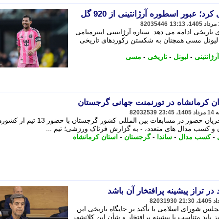
؛ عبور اسطوره آرژانتینی از 920 گل
82035446
ریخی ادامه می دهد. ستاره آرژانتینی اینترمیامی
س لیونل مسی همچنان به شکستن رکوردهای تاریخی
رژانتینی
-
لیونل
-
تاریخی
-
مسی
 کرمانشاه در تورنمنت جهانی گرجستان
82032539
تیم منتخب ووشوی استان کرمانشاه در جریان حضور در مسابقات بین المللی کشور گرجستان با ح
و کسب مدال های متعدد، - به گزارش فرتاک ورزشی؛ تیم ...
-
کسب مدال
-
ساندا
-
گرجستان
-
استان کرمانشاه
 در تراز پیشینه پرافتخار آن باشد
82031930
جلس شورای اسلامی با تأکید بر جایگاه تاریخی این
باید متناسب با پیشینه پرافتخار و شأن این کلانشهر