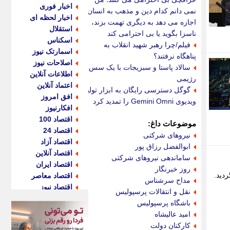
اخبار فوری
نمی دانم کدام دین و مذهب به انسان
اخبار لحظه ای
اجازه می دهد به دیگری تهمت بزند،
استقلال
ناسزا بگوید یا بی احترامی کند
اسکناس
فیلم/چرا رهبر شهید انقلاب به
اسمارتک نیوز
پناهگاه نرفتند؟
اصلاحات نیوز
سالاد پاستا و سبزیجات با یک سس
اطلاعات آنلاین
رژیمی
اعتماد آنلاین
گوگل دسترسی رایگان به ابزار تولید
افق امروز
ویدیوی Gemini Omni را تمدید کرد
افکارنیوز
اقتصاد 100
موضوعات داغ:
اقتصاد 24
نیروهای شرکتی
اقتصاد آزاد
ابوالفضل رزاق پور
اقتصاد آنلاین
ساماندهی نیروهای شرکتی
اقتصاد ایران
روز خبرنگار
دید.
اقتصاد معاصر
مداح سرشناس
اقتصاد نیوز
نقل و انتقالات پرسپولیس
اکو ایران
باشگاه پرسپولیس
اکوفارس
امید عالیشاه
اکونگار
کارکنان دولت