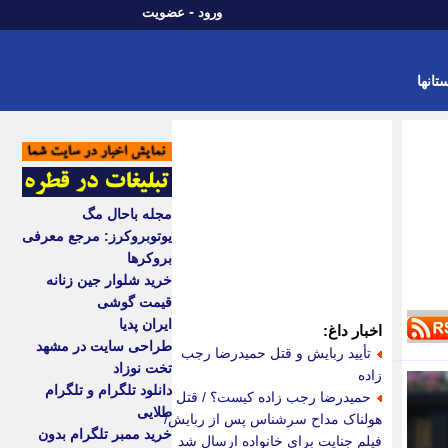
-
ورود
عضویت
تانها
مجله باحال مگ
یوتوبروکرز: مرجع معرفی
بروکرها
خرید شلوار جین زنانه
قیمت گوشی
ایران پدیا
اخبار داغ:
طراحی سایت در مشهد
تأیید ربایش و قتل حمیدرضا رجب
تخت نوزاد
زاده
دانلود تلگرام و تلگرام
حمیدرضا رجب زاده کیست؟ / قتل
طلایی
هولناک مداح سرشناس پس از ربایش/
خرید ممبر تلگرام بدون
فیلم جنایت برای خانواده ارسال شد