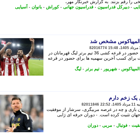
یخی را رقم بزنند. به گزارش خبرنگار مهر،
ایی
-
دبیرکل فدراسیون
-
فدراسیون جهانی
-
کوراش
-
بانوان
-
آسیایی
 المپیاکوس مشخص شد
82016774
رقابت برای کسب آخرین سهمیه ها برای حضور در قرعه کشی 36 تیم برتر لیگ قهرمانان در
. - رقابت برای کسب آخرین سهمیه ها برای حضور در قرعه
المپیاکوس
-
شهریور
-
تیم برتر
-
لیگ
ن یک زخم دارم
82011846
ان بازی و چه در عرصه مربیگری، سرشار از موفقیت
جهان تثبیت کرده است. - دوران حرفه ای ژابی
قیت
-
فوتبال
-
مربی
-
دوران