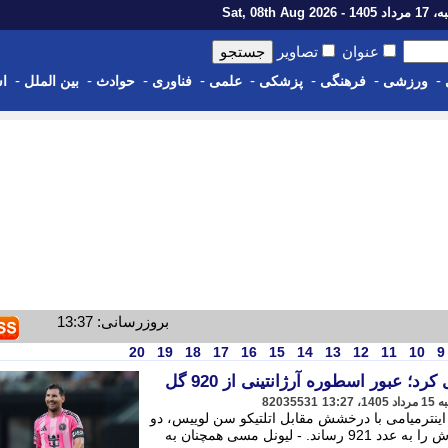
1 - Sat, 08th Aug 2026
عنوان
تصاویر
-
-
-
-
-
-
-
-
ورزشی
فرهنگی
پزشکی
علمی
فناوری
حوادث
بین الملل
اس
بروزرسانی: 13:37
20
19
18
17
16
15
14
13
12
11
10
9
؛ عبور اسطوره آرژانتینی از 920 گل
82035531
ینترمیامی با درخشش مقابل اتلتیکو سن لوییس، دو
گل زد و شمار گل های دوران حرفه ای اش را به عدد 921 رساند. - لیونل مسی همچنان به