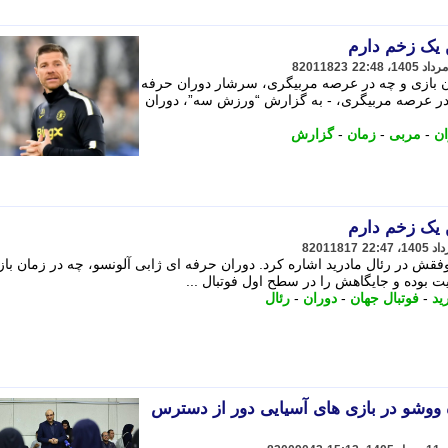
ن یک زخم دارم
82011823
ان بازی و چه در عرصه مربیگری، سرشار دوران حرفه
 در عرصه مربیگری، - به گزارش “ورزش سه”، دوران
ان
-
مربی
-
زمان
-
گزارش
ن یک زخم دارم
82011817
وفقش در رئال مادرید اشاره کرد. دوران حرفه ای ژابی آلونسو، چه در زمان باز
بوده و جایگاهش را در سطح اول فوتبال ...
ید
-
فوتبال جهان
-
دوران
-
رئال
ه ووشو در بازی های آسیایی دور از دسترس