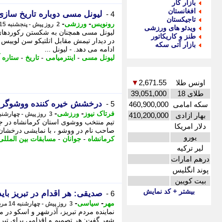
بازار کار
افغانستان
لیونل مسی دوباره تاریخ سازی کرد
4 -
تاجیکستان
-
-
رونویس
ورزشی
2 روز پیش - پنجشنبه 15 مرداد 1405، 13:13
ویدئو های ورزشی
لیونل مسی همچنان به شکستن رکوردهای تا
طنز و کاریکاتور
در دیدار تیمش مقابل اتلتیکو سن لویی
بازار آتی سکه
ادامه می دهد. - لیونل ...
لیونل مسی
-
اینترمیامی
-
تاریخ
-
ستاره آ
اونس طلا
2,671.55
▼
طلای 18
39,051,000
درخشش خیره کننده ووشوگران
5 -
سکه امامی
460,900,000
-
-
فرتاک نیوز
ورزشی
3 روز پیش - چهارشنبه 14 مرداد 1405، 23:45
بهار ازادی
410,200,000
دلار امریکا
صاحب نام در ووشو ، با نمایشی درخشان 
یورو
کرمانشاه
-
جوانان
-
مسابقات بین المللی
لیر ترکیه
درهم امارات
پوند انگلیس
بیت کویین
بیشتر + کد نمایش
صدیقی: هر اقدام در تبریز باید
6 -
-
-
مهر
سیاسی
3 روز پیش - چهارشنبه 14 مرداد 1405، 21:30
نماینده مردم تبریز، آذرشهر و اسکو در م
شهر گفت: هر تصمیم و اقدامی برای تبریز 