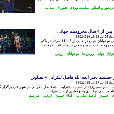
ذرشهر و اسکو
-
نماینده مردم
-
شورای اسلامی
-
رومیت جهانی
82024219
همشهری آنلاین_ مسابقات قهرمانی کشتی نوجوانان جهان در حالی از 5 تا 11 مرداد در باکو
 محرومیت از حضور رسمی در مسابقات، - رقابت
انان جهان
-
روس ها
-
نوجوانان
-
روس
حسینیه دفتر آیت الله فاضل لنکرانی + تصاویر
82022435
امام حسین(ع) در حسینیه دفترآیت الله فاضل لنکرانی در شهر قم، برگزار گر
ا- مراسم عزاداری وسوگواری اربعین شهادت ...
ی
-
حسین
-
فاضل لنکرانی
-
امام حسین
-
اربعین
-
مراسم