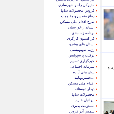
پویه آنلاین
مدیرکل راه و شهرسازی
پیام نفت
فروش محصولات سایپا
تابناک
دفاع مقدس و مقاومت
تازه نیوز
طرح اقدام ملی مسکن
تبیان
استاندار خوزستان
تجارت نیوز
برنامه زمانبندی
تحریریه
فراکسیون کارگری
ترابر نیوز
استان های پیشرو
ترفندباز
رژیم صهیونیستی
تریبون اقتصاد
ترکیب پرسپولیس
تسنیم نیوز
خبرگزاری تسنیم
تک ناک
سرمایه اجتماعی
ی و
تکراتو
پیش بینی آینده
توریسم آنلاین
منچستریونایتد
تولید نیوز
اقدام ملی مسکن
تیتر فوری
دیدار دوستانه
تیکنا
محصولات سایپا
جاب ویژن
ایرانیان خارج
جار نیوز
مسئولیت پذیری
جالبتر
شمس آذر قزوین