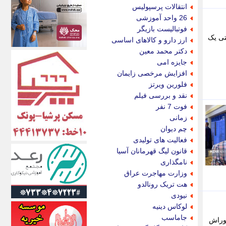
اکونیوز
انتقالات پرسپولیس
الف
26 واحد آموزشی
انتشار آنلاین
فوتبالیست بازیگر
اندیشه قرن
تی یک
ارز دارو و کالاهای اساسی
اندیشه معاصر
دکتر محمد معین
اندیشه ها
جایزه امی
انرژی پرس
افزایش مرخصی زایمان
ای استخدام
فلورین ویرتز
ایتنا
نقد و بررسی فیلم
ایراف
فوت 7 نفر
ایران آرت
زمانی
ایران آنلاین
چم دیوان
ایران زندگی
فعالیت های تولیدی
ایران فوری
قانون لیگ قهرمانان آسیا
ایرانی روز
نامگذاری
ایرانیتال
وزارت مهاجرت عراق
ایرنا
هت تریک رونالدو
ایسکانیوز
نیودی
ایسنا
لوکاس دینیه
ایکنا
جاماسب
کوراش
ایلنا