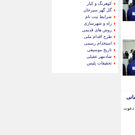
جام جم
کوهرنگ و کیار
جدید پرس
گل گهر سیرجان
جماران
شرایط ثبت نام
جوان ایرانی
راه و شهرسازی
جهان مانا
روش های قدیمی
جهان نگر
طرح اقدام ملی
جهان نیوز
استخدام رسمی
چطور
تاریخ موسیقی
چمپیونات
شادمهر عقیلی
چمدون
تحقیقات پلیس
چه خبر
حادثه 24
حرف تو
حوادث پلاس
حوزه نیوز
انی
خبر آنلاین
خبر جنوب
ان دعوت
خبر سیاسی
خبر گردون
خبر ورزشی
خبرجو