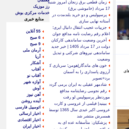
معلمان
زمان قطعی برق زنجان امروز شنبه
رز موزیک
17 مرداد (خاموشی برق)
خدمات مرکزی بوش
پرسپولیس و دو خرید بلندمدت در
منابع خبری
آستانه نهایی سازی
جزییات عجیب انتقال دانیال ایری؛
55 آنلاین
اعلام رقم رضایت نامه مدافع جوان
6 صبح
آخرین وضعیت ساماندهی کارکنان
9 صبح
دولت در 17 مرداد 1405 | خبر جدید
آرمان ملی
ساماندهی نیروهای شرکتی و تبدیل
آریا
وضعیت
آشکار
خون های ماندگار|هومن؛ سربازی که
آفتاب
ضور 13 تیم از کشورهای
آرزوی پاسداری را به آسمان
آفتاب نو
برد+تصویر
آوازه شهر
شادمهر عقیلی به ایران برمی گردد؟
آوش
رقم نجومی رضایتنامه مدافع
آهن نیوز
موردنظر پرسپولیس لو رفت
آینده روشن
ببینید| فیلمی از عروسی و کارت
اتومبیل فارسی
عروسی اکبر عبدی سال 1365 توسط
اخبار ارسالی
همسرش منتشر شد
اخبار اقتصادی
پزشکیان: متأسفانه عده ای به
اخبار ایران
عراقچی بی احترامی می کنند؛ من