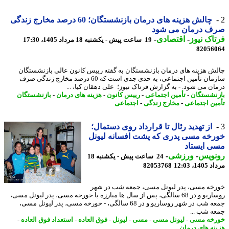
چالش هزینه های درمان بازنشستگان؛ 60 درصد مخارج زندگی
ف درمان می شود
اک نیوز
-
اقتصادی
-
19 ساعت پیش - یکشنبه 18 مرداد 1405، 17:30
82056
ش هزینه های درمان بازنشستگان به گفته رییس کانون عالی بازنشستگان
سازمان تأمین اجتماعی، به حدی جدی است که 60 درصد مخارج زندگی صرف
ان می شود. - به گزارش فرتاک نیوز؛ علی دهقان کیا، ...
نشستگان
-
تأمین اجتماعی
-
رییس کانون
-
هزینه های درمان
-
بازنشستگان
ین اجتماعی
-
مخارج زندگی
-
اجتماعی
از تهدید رئال تا قرارداد روی دستمال؛
خه مسی پدری که پشت افسانه لیونل
 ایستاد
نویس
-
ورزشی
-
24 ساعت پیش - یکشنبه 18
1، 12:03
82053768
خه مسی، پدر لیونل مسی، جمعه شب در شهر
روساریو و در 68 سالگی، پس از سال ها مبارزه با خورخه مسی، پدر لیونل مسی،
جمعه شب در شهر روساریو و در 68 سالگی، - خورخه مسی، پدر لیونل مسی،
ه شب ...
خه مسی
-
لیونل مسی
-
مسی
-
لیونل
-
فوق العاده
-
استعداد فوق العاده
-
نه های درمان