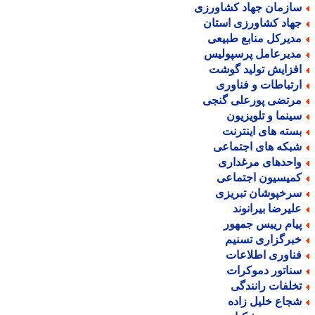
ازمان جهاد کشاورزی
هاد کشاورزی استان
دیرکل منابع طبیعی
دیرعامل پرسپولیس
فزایش تولید گوشت
رتباطات و فناوری
رتضی پورعلی گنجی
ینما و تلویزیون
سته های اینترنت
بکه های اجتماعی
احدهای مرغداری
میسیون اجتماعی
رخپوشان تبریزی
لیرضا بیرانوند
یام رییس جمهور
برگزاری تسنیم
ناوری اطلاعات
ناتور دموکرات
خلفات رانندگی
جاع خلیل زاده