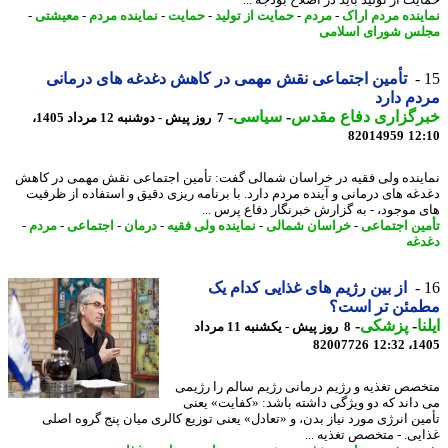
ت از تولید باید در اصلاح بودجه ...
ینده مردم اراک
-
مردم
-
حمایت از تولید
-
حمایت
-
نماینده مردم
-
معیشتی
-
س شورای اسلامی
تأمین اجتماعی نقش مهمی در کاهش دغدغه های درمانی
م دارد
رگزاری دفاع مقدس
-
سیاسی
-
7 روز پیش - دوشنبه 12 مرداد 1405،
82014959
12
اینده ولی فقیه در خراسان شمالی گفت: تأمین اجتماعی نقش مهمی در کاهش
غه های درمانی و آینده مردم دارد. با برنامه ریزی دقیق و استفاده از ظرفیت
 موجود، - به گزارش خبرنگار دفاع پرس ...
ین اجتماعی
-
خراسان شمالی
-
نماینده ولی فقیه
-
درمان
-
اجتماعی
-
مردم
-
غه
از بین رژیم های غذایی کدام یک
مئن تر است؟
ا
-
پزشکی
-
8 روز پیش - یکشنبه 11 مرداد
82007726
1405
صص تغذیه و رژیم درمانی رژیم سالم را رژیمی
داند که دو ویژگی داشته باشد: «کفایت» یعنی
ین انرژی مورد نیاز بدن، و «تعادل» یعنی توزیع کالری میان پنج گروه اصلی
یی. - متخصص تغذیه ...