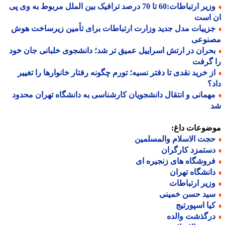
وزیر ارتباطات:60 تا 70 درصد ترافیک بین الملل مربوط به وی پی
 است
زییات مدل جدید وزارت ارتباطات برای تأمین زیرساخت هوش
نوعی
حران در ارتش اسراییل عمیق تر شد؛ دانشجوی خلبانی جان خود
 گرفت
ز خرید نقدی تا دفتر نسیه؛ تورم چگونه رفتار خانوارها را تغییر
؟
همانی و انتقال دانشجویان کارشناسی به دانشگاه تهران محدود
ضوعات داغ:
جت الاسلام والمسلمین
ستمزد کارگران
روشگاه های زنجیره ای
انشگاه تهران
زیر ارتباطات
ید حسن خمینی
یا اسپورتیج
رگذشت والده