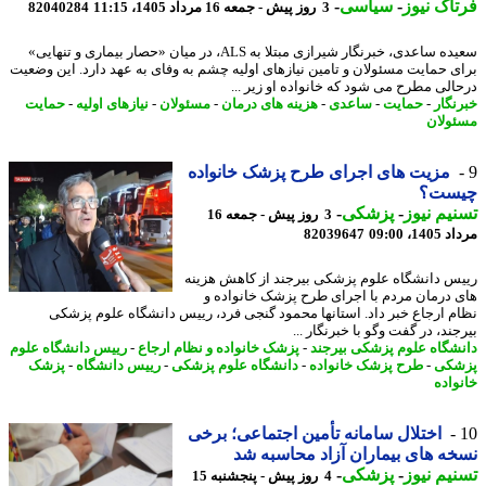
اک نیوز
-
سیاسی
-
3 روز پیش - جمعه 16 مرداد 1405، 11:15
82040284
سعیده ساعدی، خبرنگار شیرازی مبتلا به ALS، در میان «حصار بیماری و تنهایی»
ی حمایت مسئولان و تامین نیازهای اولیه چشم به وفای به عهد دارد. این وضعیت
الی مطرح می شود که خانواده او زیر ...
نگار
-
حمایت
-
ساعدی
-
هزینه های درمان
-
مسئولان
-
نیازهای اولیه
-
حمایت
ولان
مزیت های اجرای طرح پزشک خانواده
ست؟
یم نیوز
-
پزشکی
-
3 روز پیش - جمعه 16
1، 09:00
82039647
س دانشگاه علوم پزشکی بیرجند از کاهش هزینه
 درمان مردم با اجرای طرح پزشک خانواده و
م ارجاع خبر داد. استانها محمود گنجی فرد، رییس دانشگاه علوم پزشکی
ند، در گفت وگو با خبرنگار ...
شگاه علوم پزشکی بیرجند
-
پزشک خانواده و نظام ارجاع
-
رییس دانشگاه علوم
شکی
-
طرح پزشک خانواده
-
دانشگاه علوم پزشکی
-
رییس دانشگاه
-
پزشک
واده
اختلال سامانه تأمین اجتماعی؛ برخی
ه های بیماران آزاد محاسبه شد
یم نیوز
-
پزشکی
-
4 روز پیش - پنجشنبه 15