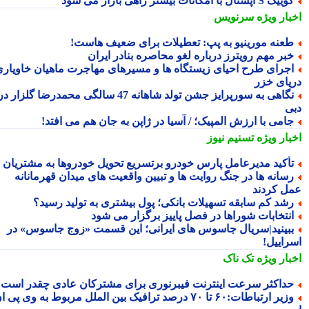
یک S آپشنال با امکانات بیشتر راهی بازار می شود
بار ویژه
سرنویس
عنه مورینیو به پپ: تعطیلات برای ضعیف هاست!
بر مهم رویترز درباره لغو محاصره بنادر ایران
جرای طرح احیای زیستگاه ها و مسیرهای مهاجرت ماهیان خاویاری
یای خزر
نگاهی به سورپرایز جشن تولد شاهانه 47 سالگی محمدرضا گلزار در
ی
امی با ارزش المپیک؛ / آسیا در ژاپن به جان هم می افتد!
بار ویژه
تسنیم نیوز
أکید مدیرعامل پارس خودرو برتسریع تحویل خودروها به مشتریان
سانه ها در جنگ روایت ها و تبیین واقعیت های میدان قهرمانانه
ل کردند
شد کم سابقه تسهیلات بانکی؛ پول بیشتری به تولید رسید؟
نتخابات شوراها در فصل پاییز برگزار می شود
بینید|سریال جاسوس های ایرانی؛ این قسمت «زوج جاسوس» در
راییل!
بار ویژه
تک ناک
داکثر سرعت اینترنت فیبرنوری برای مشترکان عادی چقدر است؟
وزیر ارتباطات:۶۰ تا ۷۰ درصد ترافیک بین الملل مربوط به وی پی ان