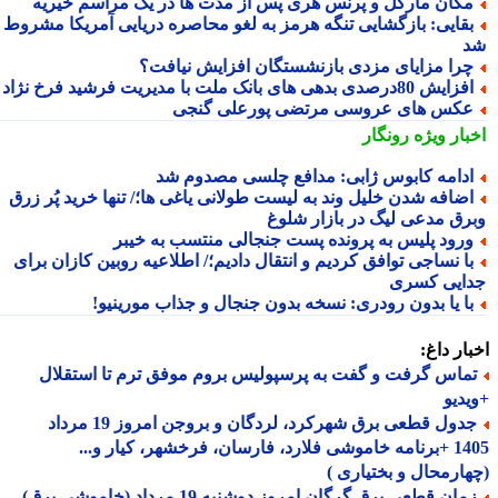
گان مارکل و پرنس هری پس از مدت ها در یک مراسم خیریه
قایی: بازگشایی تنگه هرمز به لغو محاصره دریایی آمریکا مشروط
را مزایای مزدی بازنشستگان افزایش نیافت؟
ایش 80درصدی بدهی های بانک ملت با مدیریت فرشید فرخ نژاد
کس های عروسی مرتضی پورعلی گنجی
بار ویژه
رونگار
دامه کابوس ژابی: مدافع چلسی مصدوم شد
ضافه شدن خلیل وند به لیست طولانی یاغی ها؛/ تنها خرید پُر زرق
رق مدعی لیگ در بازار شلوغ
رود پلیس به پرونده پست جنجالی منتسب به خیبر
ا نساجی توافق کردیم و انتقال دادیم؛/ اطلاعیه روبین کازان برای
ایی کسری
ا یا بدون رودری: نسخه بدون جنجال و جذاب مورینیو!
ار داغ:
ماس گرفت و گفت به پرسپولیس بروم موفق ترم تا استقلال
دیو
جدول قطعی برق شهرکرد، لردگان و بروجن امروز 19 مرداد
1405 +برنامه خاموشی فلارد، فارسان، فرخشهر، کیار و...
ارمحال و بختیاری )
ان قطعی برق گرگان امروز دوشنبه 19 مرداد (خاموشی برق)