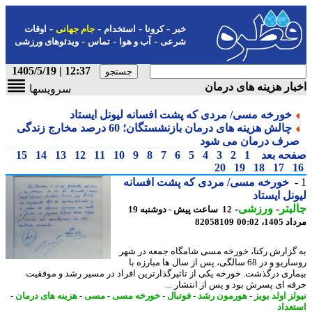
-
-
-
-
خبر
کرونا
استخدام
جام جهانی
اوقات
-
-
-
شرعی
آب و هوا
تماس
ویدئوهای ورزشی
12:37 | 1405/5/19
ار هزینه های درمان
سرویسها
خورخه مسی/ مردی که پشت افسانه لیونل ایستاد
چالش هزینه های درمان بازنشستگان؛ 60 درصد مخارج زندگی
رف درمان می شود
حه بعد
1
2
3
4
5
6
7
8
9
10
11
12
13
14
15
20
19
18
17
خورخه مسی/ مردی که پشت افسانه
نل ایستاد
بتر
-
ورزشی
-
12 ساعت پیش - دوشنبه 19
1، 00:02
82058109
گزارش رکنا، خورخه مسی شامگاه جمعه در شهر
روساریو و در 68 سالگی، پس از سال ها مبارزه با
اری درگذشت. خورخه یکی از تاثیرگذارترین افراد در مسیر رشد و موفقیت
ه ای پسرش بود و پس از انتشار ...
ز اولد بویز
-
هورمون رشد
-
فوتبال
-
خورخه مسی
-
مسی
-
هزینه های درمان
-
عداد