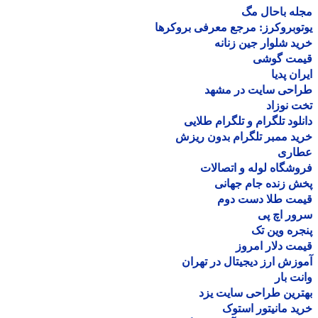
ه باحال مگ
وبروکرز: مرجع معرفی بروکرها
د شلوار جین زنانه
مت گوشی
ان پدیا
احی سایت در مشهد
 نوزاد
لود تلگرام و تلگرام طلایی
د ممبر تلگرام بدون ریزش
اری
شگاه لوله و اتصالات
 زنده جام جهانی
مت طلا دست دوم
ر اچ پی
ره وین تک
ت دلار امروز
زش ارز دیجیتال در تهران
ت بار
رین طراحی سایت یزد
د مانیتور استوک