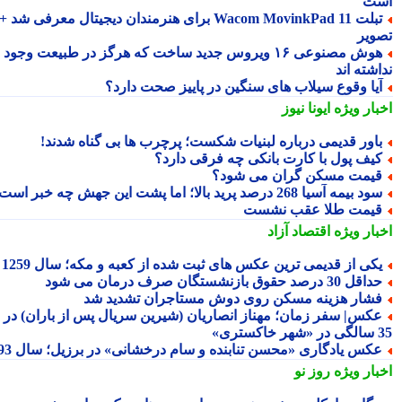
ت
تبلت Wacom MovinkPad 11 برای هنرمندان دیجیتال معرفی شد +
ویر
هوش مصنوعی ۱۶ ویروس جدید ساخت که هرگز در طبیعت وجود
شته اند
یا وقوع سیلاب های سنگین در پاییز صحت دارد؟
بار ویژه
ایونا نیوز
اور قدیمی درباره لبنیات شکست؛ پرچرب ها بی گناه شدند!
یف پول با کارت بانکی چه فرقی دارد؟
یمت مسکن گران می شود؟
د بیمه آسیا 268 درصد پرید بالا؛ اما پشت این جهش چه خبر است؟
یمت طلا عقب نشست
بار ویژه
اقتصاد آزاد
کی از قدیمی ترین عکس های ثبت شده از کعبه و مکه؛ سال 1259
اقل 30 درصد حقوق بازنشستگان صرف درمان می شود
شار هزینه مسکن روی دوش مستاجران تشدید شد
کس| سفر زمان؛ مهناز انصاریان (شیرین سریال پس از باران) در
تری»
کس یادگاری «محسن تنابنده و سام درخشانی» در برزیل؛ سال 93
بار ویژه
روز نو