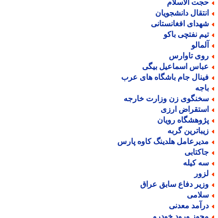
جت الاسلام
نتقال دانشجویان
هدای افغانستانی
یم نفتچی باکو
لمالو
وی تاوارس
باس اسماعیل بیگی
ینال جام باشگاه های عرب
اجه
خنگوی زن وزارت خارجه
ستقراض ارزی
ژوهشگاه رویان
یباترین گربه
دیرعامل هلدینگ کاوه پارس
اکتابی
ه کیله
زور
زیر دفاع سابق عراق
لامی
رآمد معدنی
جوز ورود خودرو