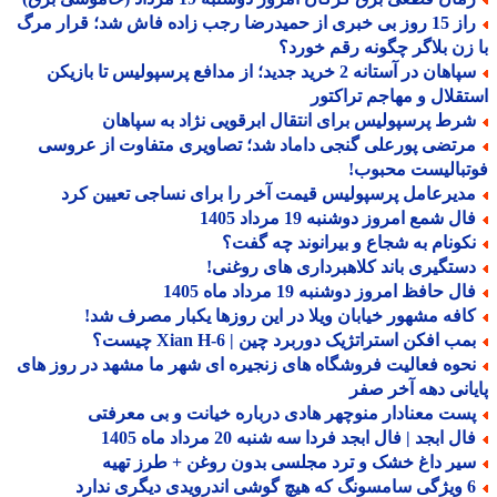
راز 15 روز بی خبری از حمیدرضا رجب زاده فاش شد؛ قرار مرگ
زن بلاگر چگونه رقم خورد؟
سپاهان در آستانه 2 خرید جدید؛ از مدافع پرسپولیس تا بازیکن
قلال و مهاجم تراکتور
رط پرسپولیس برای انتقال ابرقویی نژاد به سپاهان
رتضی پورعلی گنجی داماد شد؛ تصاویری متفاوت از عروسی
بالیست محبوب!
دیرعامل پرسپولیس قیمت آخر را برای نساجی تعیین کرد
ل شمع امروز دوشنبه 19 مرداد 1405
کونام به شجاع و بیرانوند چه گفت؟
ستگیری باند کلاهبرداری های روغنی!
ل حافظ امروز دوشنبه 19 مرداد ماه 1405
افه مشهور خیابان ویلا در این روزها یکبار مصرف شد!
ب افکن استراتژیک دوربرد چین | Xian H-6 چیست؟
حوه فعالیت فروشگاه های زنجیره ای شهر ما مشهد در روز های
انی دهه آخر صفر
ست معنادار منوچهر هادی درباره خیانت و بی معرفتی
ل ابجد | فال ابجد فردا سه شنبه 20 مرداد ماه 1405
یر داغ خشک و ترد مجلسی بدون روغن + طرز تهیه
درویدی دیگری ندارد