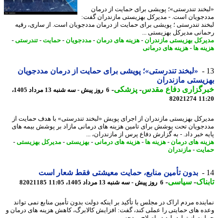
خند تندرستی»؛ پویشی برای حمایت از درمان
جویان است. - مدیرکل بهزیستی مازندران گفت:
ند تندرستی ؛ پویشی برای حمایت از درمان مددجویان است. از ساری، رقیه
انی مدیرکل بهزیستی ...
رکل بهزیستی مازندران
-
هزینه های درمان
-
مددجویان
-
حمایت
-
تندرستی
-
نه ها
-
هزینه های درمانی
«لبخند تندرستی»؛ پویشی برای حمایت از درمان مددجویان
یستی مازندران
رگزاری دفاع مقدس
-
پزشکی
-
6 روز پیش - سه شنبه 13 مرداد 1405،
82021274
11
رکل بهزیستی مازندران از اجرای پویش «لبخند تندرستی» با هدف حمایت از
جویان تحت پوشش برای تامین هزینه های درمانی مازاد بر پوشش بیمه های
 خبر داد. - به گزارش دفاع پرس از مازندران، ...
نه های درمان
-
هزینه ها
-
هزینه های درمانی
-
بهزیستی
-
مدیرکل بهزیستی
-
یت
-
مازندران
بدون تأمین منابع، حمایت معیشتی فقط شعار است
ناک
-
سیاسی
-
6 روز پیش - سه شنبه 13 مرداد 1405، 11:05
82021185
ینده مردم اراک در مجلس با تأکید بر اینکه دولت بدون تأمین منابع نمی تواند
ه های حمایتی را عملی کند، گفت: افزایش کالابرگ، کاهش هزینه های درمان و