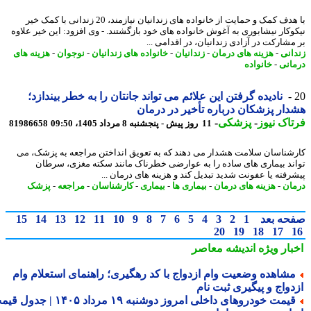
با هدف کمک و حمایت از خانواده های زندانیان نیازمند، 20 زندانی با کمک خیر
وکار نیشابوری به آغوش خانواده های خود بازگشتند. - وی افزود: این خیر علاوه
مشارکت در آزادی زندانیان، در اقدامی ...
انی
-
هزینه های درمان
-
زندانیان
-
خانواده های زندانیان
-
نوجوان
-
هزینه های
انی
-
خانواده
نادیده گرفتن این علائم می تواند جانتان را به خطر بیندازد؛
ار پزشکان درباره تأخیر در درمان
اک نیوز
-
پزشکی
-
11 روز پیش - پنجشنبه 8 مرداد 1405، 09:50
81986658
شناسان سلامت هشدار می دهند که به تعویق انداختن مراجعه به پزشک، می
ند بیماری های ساده را به عوارضی خطرناک مانند سکته مغزی، سرطان
رفته یا عفونت شدید تبدیل کند و هزینه های درمان ...
ان
-
هزینه های درمان
-
بیماری ها
-
بیماری
-
کارشناسان
-
مراجعه
-
پزشک
حه بعد
1
2
3
4
5
6
7
8
9
10
11
12
13
14
15
20
19
18
17
بار ویژه
اندیشه معاصر
شاهده وضعیت وام ازدواج با کد رهگیری؛ راهنمای استعلام وام
دواج و پیگیری ثبت نام
قیمت خودروهای داخلی امروز دوشنبه ۱۹ مرداد ۱۴۰۵ | جدول قیمت