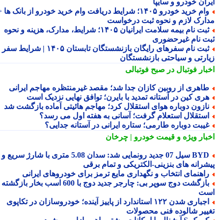
ران خودرو و سایپا
وام خرید خودرو ۱۴۰۵؛ شرایط دریافت وام خرید خودرو از بانک ها +
ارک لازم و نحوه ثبت درخواست
ثبت نام بیمه سلامت ایرانیان ۱۴۰۵؛ شرایط، مدارک، هزینه و نحوه
ت نام غیرحضوری
ثبت نام سفرهای رایگان بازنشستگان تابستان ۱۴۰۵ | شرایط سفر
ارتی و سیاحتی بازنشستگان
بار فوتبال در صبح فوتبالی
اهری از روبین کازان جدا شد؛ مقصد غیرمنتظره مهاجم ایرانی
ری کین در آستانه تمدید با بایرن؛ توافق نهایی نزدیک است
ازون دوباره هوای استقلال کرد؛ مهاجم هائیتی آماده بازگشت شد
ستقلال استعلام گرفت؛ آسانی به هفته اول می رسد؟
یبت دوباره طارمی؛ ستاره ایرانی در آستانه جدایی؟
بار ویژه
و قیمت خودرو | چرخان
BYD سیل 07 جدید رونمایی شد: سدان 5.08 متری با شارژ سریع و
شرانه های بنزینی-الکتریکی و تمام برقی
اهنمای انتخاب و نگهداری مایع ترمز برای خودروهای ایرانی
بازگشت دوج سوپر بی: چارجر جدید دوج با 600 اسب بخار بازگشته
ت
اجباری شدن ۱۲۲ استاندارد از پاییز آینده؛ خودروسازان در تکاپوی
ییر شالوده فنی محصولات