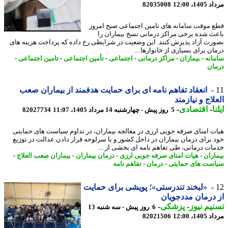
1، 12:00
82035008
 موقت سامانه های تامین اجتماعی صبح امروز
ث شده برخی مراکز درمانی نسخ بیماران را
رت آزاد پذیرش کنند. این وضعیت در شرایطی رخ داده که پرداخت هزینه های
ان برای بسیاری از خانوارها ...
انه
-
بیماران
-
مراکز درمانی
-
اجتماعی
-
تأمین اجتماعی
-
تامین اجتماعی
-
ان
انعقاد تفاهم نامه ای برای حمایت هدفمند از بیماران صعب
لاج و نیازمند
ا
-
اقتصادی
-
5 روز پیش - چهارشنبه 14 مرداد 1405، 11:07
82027734
ت امنای صرفه جویی ارزی در معالجه بیماران، در تداوم سیاست های حمایتی
 برای درمان بیماران در داخل کشور و با سرلوحه قرار دادن عدالت در توزیع
ات درمانی، طی تفاهم نامه ای بخشی از ...
اران
-
هیات امنای صرفه جویی ارزی
-
درمان بیماران
-
بیماران صعب العلاج
-
ست های حمایتی
-
درمان
-
تفاهم نامه
«لبخند تندرستی»؛ پویشی برای حمایت
درمان مددجویان
یم نیوز
-
پزشکی
-
6 روز پیش - سه شنبه 13
1، 12:00
82021506