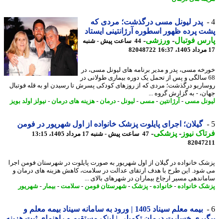
پدر لیونل مسی درگذشت؛ مردی که
 پرده ظهور اسطوره آرژانتینی ایستاد
س فوتبال
-
ورزشی
-
44 ساعت پیش - شنبه
82048722
خه مسی، پدر و مدیر برنامه های لیونل مسی، در
6 سالگی و پس از تحمل یک دوره بیماری طولانی در
اریو درگذشت؛ مردی که از روزهای کودکی پسرش تا رسیدن او به قله فوتبال
ن، - به گزارش گروه ...
نل مسی
-
آرژانتین
-
مسی
-
لیونل
-
درمان
-
هزینه های درمان
-
نیولز اولد بویز
گیلان؛ اجرای پایلوت پزشک خانواده از اول شهریور در فومن
اک نیوز
-
پزشکی
-
47 ساعت پیش - شنبه 17 مرداد 1405، 13:15
82047
ک خانواده در گیلان از اول شهریور به صورت پایلوت در شهرستان فومن اجرا
شود. این طرح با هدف ارتقای عدالت در سلامت، کاهش هزینه های درمان و
اندهی مسیر ارجاع بیماران در شهرهای بالای ...
ک خانواده
-
خانواده
-
پزشک
-
شهرستان فومن
-
سلامت
-
بیمار
-
شهریور
بیمه معلم سیناد 1405 | ورود به سامانه سیناد بیمه معلم و
یری خسارت درمان تکمیلی | لینک مستقیم و راهنمای ثبت هزینه