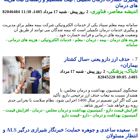
 درمان
یشه معاصر
-
فناوری
-
2 روز پیش - شنبه 17 مرداد 1405، 11:38
82046484
انه بیمه معلم سیناد یکی از خدمات الکترونیکی شرکت بیمه معلم برای مدیریت
یگیری خدمات درمان تکمیلی است که بیمه شدگان می توانند از طریق آن
یت هزینه های درمانی و فرآیند خسارت خود ...
نه های درمان
-
بیمه
-
درمان
-
معلم
-
خدمات الکترونیکی
-
هزینه های درمانی
-
انه
حذف ارز دارو یعنی «سال کشتار
اران»
ناک
-
پزشکی
-
2 روز پیش - شنبه 17 مرداد
82045220
1405
گوی کمیسیون بهداشت و درمان مجلس، با
ار نسبت به تبعات حذف ارز ترجیحی دارو، تأکید
می کند اگر این تصمیم در سال 1406 اجرایی شود، نظام سلامت با بحرانی جدی
ه رو خواهد شد؛ - امروز شاهد ...
ایش قیمت دارو
-
کمیسیون بهداشت و درمان مجلس
-
درمان
-
افزایش قیمت
-
سیون بهداشت و درمان
-
دارو
-
قیمت دارو
سعیده ساعدی و جوهره حمایت؛ خبرنگار شیرازی درگیر ALS و
ظار مسئولان