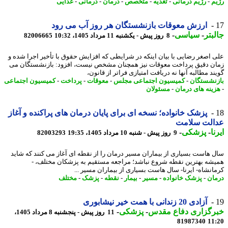
م
-
رژیم درمانی
-
تغذیه
-
متخصص
-
درمان
-
درمانی
-
غذایی
ارزش معوقات بازنشستگان هر روز آب می رود
بتر
-
سیاسی
-
8 روز پیش - یکشنبه 11 مرداد 1405، 10:32
82006665
 اصغر رضایی با بیان اینکه در شرایطی که افزایش حقوق با تأخیر اجرا شده و
ن دقیق پرداخت معوقات نیز همچنان مشخص نیست، افزود: بازنشستگان می
د مطالبه آنها نه دریافت امتیازی فراتر از قانون،
نشستگان
-
کمیسیون اجتماعی مجلس
-
معوقات
-
پرداخت
-
کمیسیون اجتماعی
ینه های درمان
-
مسئولان
پزشک خانواده؛ نسخه ای برای پایان درمان های پراکنده و آغاز
الت سلامت
ا
-
پزشکی
-
9 روز پیش - شنبه 10 مرداد 1405، 19:35
82003293
 هاست بسیاری از بیماران مسیر درمان را از نقطه ای آغاز می کنند که شاید
شه بهترین نقطه شروع نباشد؛ مراجعه مستقیم به پزشکان مختلف، -
انشاه- ایرنا- سال هاست بسیاری از بیماران مسیر ...
ان
-
پزشک خانواده
-
مسیر
-
بیمار
-
نقطه
-
پزشک
-
مختلف
آزادی 20 زندانی با همت خیر نیشابوری
رگزاری دفاع مقدس
-
پزشکی
-
11 روز پیش - پنجشنبه 8 مرداد 1405،
81987340
11