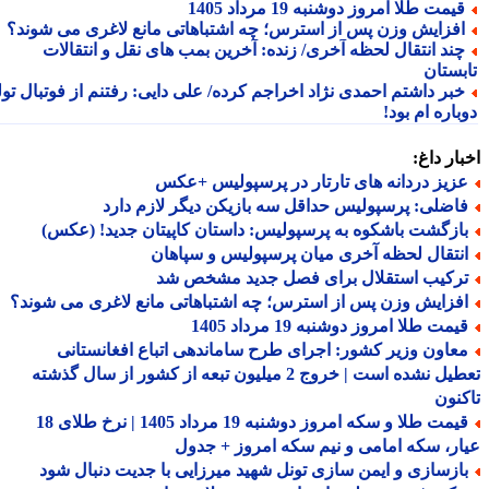
یمت طلا امروز دوشنبه 19 مرداد 1405
فزایش وزن پس از استرس؛ چه اشتباهاتی مانع لاغری می شوند؟
ند انتقال لحظه آخری/ زنده: آخرین بمب های نقل و انتقالات
بستان
بر داشتم احمدی نژاد اخراجم کرده/ علی دایی: رفتنم از فوتبال تولد
اره ام بود!
ار داغ:
زیز دردانه های تارتار در پرسپولیس +عکس
اضلی: پرسپولیس حداقل سه بازیکن دیگر لازم دارد
ازگشت باشکوه به پرسپولیس: داستان کاپیتان جدید! (عکس)
نتقال لحظه آخری میان پرسپولیس و سپاهان
رکیب استقلال برای فصل جدید مشخص شد
فزایش وزن پس از استرس؛ چه اشتباهاتی مانع لاغری می شوند؟
مت طلا امروز دوشنبه 19 مرداد 1405
عاون وزیر کشور: اجرای طرح ساماندهی اتباع افغانستانی
تعطیل نشده است | خروج 2 میلیون تبعه از کشور از سال گذشته
نون
قیمت طلا و سکه امروز دوشنبه 19 مرداد 1405 | نرخ طلای 18
ر، سکه امامی و نیم سکه امروز + جدول
ازسازی و ایمن سازی تونل شهید میرزایی با جدیت دنبال شود