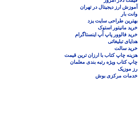
ت دلار امروز
زش ارز دیجیتال در تهران
ت بار
رین طراحی سایت یزد
د مانیتور استوک
د فالوور پاپ آپ اینستاگرام
یای تبلیغاتی
ید سالت
نه چاپ کتاب با ارزان ترین قیمت
 کتاب ویژه رتبه بندی معلمان
موزیک
مات مرکزی بوش