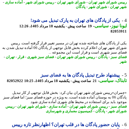
س شورای شهر تهران
-
شورای شهر تهران
-
رییس شورای شهر
-
آماده سازی
-
 تهران
-
شورای شهر
-
پادگان
یکی از پادگان های تهران به پارک تبدیل می شود!
نا نیوز
-
سیاسی
-
19 ساعت پیش - یکشنبه 18 مرداد 1405، 12:26
82053
 از پادگان های شناخته شده تهران در مسیر تغییر قرار گرفته است. رییس
شورای شهر تهران اعلام کرده بخش قابل توجهی از پادگان 06 آماده تبدیل شدن به
ی سبز شهری است و قرار است این مجموعه ...
ی سبز
-
پادگان
-
رییس شورای شهر تهران
-
فضای سبز شهری
-
قرار
-
تهران
-
ر
پیشنهاد طرح تبدیل پادگان ها به فضای سبز
ناک
-
سیاسی
-
21 ساعت پیش - یکشنبه 18 مرداد 1405، 10:25
82052922
ران»رییس شورای شهر تهران بیان کرد: بخش قابل توجهی از کار تبدیل
پادگان 06 به بوستان آماده شده است، به ویژه در حوزه فضای سبز؛ اما فضای سبز
ود باید برای استفاده در محیط های شهری آماده سازی شود.
ی سبز
-
رییس شورای شهر تهران
-
آماده سازی
-
شورای شهر تهران
-
رییس
ای شهر
-
پادگان
-
کمیسیون معماری و شهرسازی
پایان حضور پادگان ها در قلب تهران؟ اظهارنظر تازه رییس