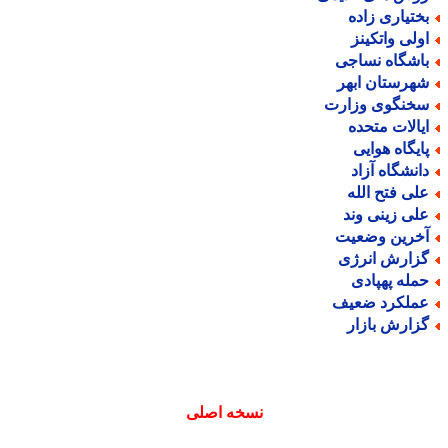
ختیاری زاده
ولی واتکینز
اشگاه نساجی
هرستان ابهر
خنگوی وزارت
یالات متحده
ایگاه هوایی
انشگاه آزاد
لی فتح الله
لی زینی وند
خرین وضعیت
زارش انرژی
مله پهپادی
ملکرد ضعیف
زارش بازار
نسخه اصلی