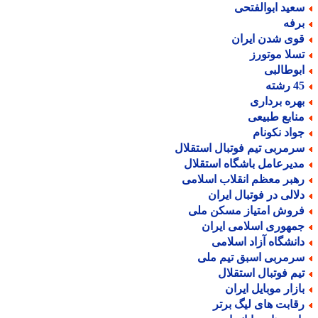
عید ابوالفتحی
رفه
وی شدن ایران
سلا موتورز
بوطالبی
رشته
هره برداری
نابع طبیعی
واد نکونام
رمربی تیم فوتبال استقلال
دیرعامل باشگاه استقلال
هبر معظم انقلاب اسلامی
لالی در فوتبال ایران
روش امتیاز مسکن ملی
مهوری اسلامی ایران
انشگاه آزاد اسلامی
رمربی اسبق تیم ملی
یم فوتبال استقلال
ازار موبایل ایران
قابت های لیگ برتر