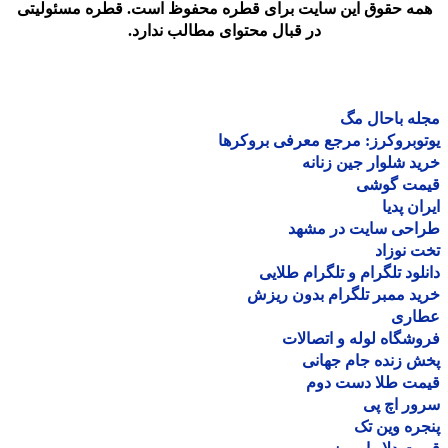
مه حقوق این سایت برای قطره محفوظ است. قطره مسئولیتی
در قبال محتوای مطالب ندارد.
ه باحال مگ
وبروکرز: مرجع معرفی بروکرها
د شلوار جین زنانه
مت گوشی
ان پدیا
احی سایت در مشهد
 نوزاد
لود تلگرام و تلگرام طلایی
د ممبر تلگرام بدون ریزش
اری
شگاه لوله و اتصالات
 زنده جام جهانی
مت طلا دست دوم
ر اچ پی
ره وین تک