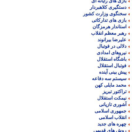
ازی های رایانه ای
ستگیری کلاهبردار
خنگوی وزارت کشور
ازی های تدارکاتی
ستاندار هرمزگان
هبر معظم انقلاب
لیرضا بیرانوند
لالی در فوتبال
یروهای امدادی
اشگاه استقلال
وتبال استقلال
یش بینی آینده
یستم سه دفاعه
حمد مایلی کهن
راکتور تبریز
یمکت استقلال
شوری تازیانی
مهوری اسلامی
نقلاب اسلامی
هره های جدید
وش های قدیمی