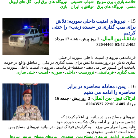
صه بازی بایرن مونیخ
-
شهاب حسینی
-
نیروگاه های برق آبی
-
گل های لیونل
ی
-
نیروگاه های برق
-
توافق با ایران
-
بازی
نیروهای امنیت داخلی سوریه: تلاش
ی بمب گذاری در «سیده زینب» را خنثی
یم
نا
-
بین الملل
-
2 روز پیش - شنبه 17 مرداد
82044409
1405
اندهی نیروهای امنیت داخلی سوریه از خنثی
ی تلاش دو تروریست داعش برای بمب گذاری در یکی از مناطق واقع در حومه
تخت این کشور خبر می دهد. - شفقنا- فرماندهی نیروهای امنیت داخلی سوریه ...
 گذاری
-
فرماندهی
-
تروریست
-
داخلی
-
سوریه
-
امنیت
-
خنثی سازی
یمن: معادله محاصره در برابر
صره را ادامه می دهیم
اک نیوز
-
بین الملل
-
2 روز پیش - جمعه 16
1، 22:00
82043527
وهای مسلح یمن در بیانیه ای اعلام کردند که
ن سعودی بر ادامه جنگ شکست خورده خود
ه یمن اصرار می ورزد. - به گزارش فرتاک نیوز ، در بیانیه نیروهای مسلح یمن
ه است : دشمن سعودی به ...
صره
-
ادامه
-
نیروهای مسلح یمن
-
سعودی
-
نیروهای مسلح
-
بیانیه
-
نیروها