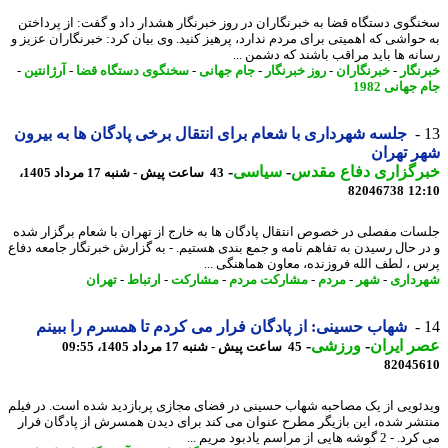
گوی دستگاه قضا به خبرنگاران در روز خبرنگار هشدار داد و گفت: از پرداختن
حواشی که اهمیتی برای مردم ندارد، پرهیز کنید. وی بیان کرد: خبرنگاران عزیز و
نه ها باید مراقب باشند که دشمن ...
نگار
-
خبرنگاران
-
روز خبرنگار
-
جام جهانی
-
سخنگوی دستگاه قضا
-
آرژانتین
-
جهانی 1982
جلسه شهرداری با شعام برای انتقال برخی پادگان ها به بیرون
 تهران
رگزاری دفاع مقدس
-
سیاسی
-
43 ساعت پیش - شنبه 17 مرداد 1405،
82046738
12
ات مفصلی در خصوص انتقال پادگان ها به خارج از تهران با شعام برگزار شده
ر حال رسیدن به تفاهم نامه و جمع بندی هستیم. - به گزارش خبرنگار جامعه دفاع
 ، لطف الله فروزنده، معاون هماهنگی ...
داری
-
شهر
-
مردم
-
مشارکت مردم
-
مشارکت
-
ارتباط
-
تهران
شهاب حسینی: از پادگان فرار می کردم تا همسرم را ببینم
 ایران
-
ورزشی
-
45 ساعت پیش - شنبه 17 مرداد 1405، 09:55
82045
ئویی از یک مصاحبه شهاب حسینی در فضای مجازی پربازدید شده است. در فیلم
شر شده، این بازیگر مطرح عنوان می کند برای دیدن همسرش از پادگان فرار
شه هایی از مراسم یادبود مریم ...