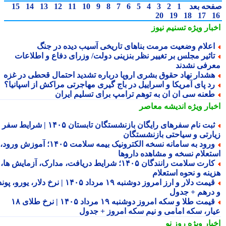
حه بعد
1
2
3
4
5
6
7
8
9
10
11
12
13
14
15
20
19
18
17
بار ویژه
تسنیم نیوز
علام وضعیت مرمت بناهای تاریخی آسیب دیده در جنگ
اثیر مجلس بر تغییر نظر بنزینی دولت/ وزرای دفاع و اطلاعات
رفی نشدند
شدار نهاد حقوق بشری اروپا درباره تشدید احتمال قحطی در غزه
د پای آمریکا و اسراییل در باج گیری مهاجرتی مراکش از اسپانیا؟
عنه سی ان ان به توهم ترامپ برای تسلیم ایران
بار ویژه
اندیشه معاصر
ثبت نام سفرهای رایگان بازنشستگان تابستان ۱۴۰۵ | شرایط سفر
ارتی و سیاحتی بازنشستگان
ورود به سامانه نسخه الکترونیک بیمه سلامت ۱۴۰۵؛ آموزش ورود،
تعلام نسخه و مشاهده داروها
کارت سلامت رانندگان ۱۴۰۵؛ شرایط دریافت، مدارک، آزمایش ها،
ینه و نحوه استعلام
قیمت دلار و ارز امروز دوشنبه ۱۹ مرداد ۱۴۰۵ | نرخ دلار، یورو، پوند
درهم + جدول
قیمت طلا و سکه امروز دوشنبه ۱۹ مرداد ۱۴۰۵ | نرخ طلای ۱۸
ار، سکه امامی و نیم سکه امروز + جدول
بار ویژه
روز نو