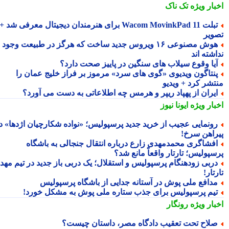
بار ویژه
تک ناک
تبلت Wacom MovinkPad 11 برای هنرمندان دیجیتال معرفی شد +
ویر
هوش مصنوعی ۱۶ ویروس جدید ساخت که هرگز در طبیعت وجود
شته اند
یا وقوع سیلاب های سنگین در پاییز صحت دارد؟
نتاگون ویدیوی «گوی های سرد» مرموز بر فراز خلیج عمان را
تشر کرد + ویدیو
یران از پهپاد ریپر و هرمس چه اطلاعاتی به دست می آورد؟
بار ویژه
ایونا نیوز
ونمایی عجیب از خرید جدید پرسپولیس؛ «نواده شکارچیان اژدها» در
راهن سرخ!
فشاگری محمدمهدی زارع درباره انتقال جنجالی به باشگاه
سپولیس؛ تارتار واقعاً مانع شد؟
ربی زودهنگام پرسپولیس و استقلال؛ یک دربی باز جدید در تیم مهدی
تار!
دافع ملی پوش در آستانه جدایی از باشگاه پرسپولیس
یم پرسپولیس برای جذب ستاره ملی پوش به مشکل خورد!
بار ویژه
رونگار
لاح تحت تعقیب دادگاه مصر، داستان چیست؟