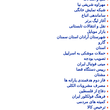
هراوه شریفی نیا
بکه نمایش خانگی
اماندهی اتباع
غاز لیگ برتر
قل و انتقالات تابستانی
ازار موبایل
هرستان آرادان استان سمنان
ارو
سنان
ملات موشکی به اسراییل
صویب بودجه
ینی فوتبال ایران
ییس دستگاه قضا
شتان
از دوم هدفمندی یارانه ها
صرف مشروبات الکلی
فاع از فلسطین
رهنگ فولکلور ایران
میته های مردمی
رخیص کالا