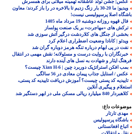
کس| جشن تولد عاشقانه تهمینه میلانی برای همسرش
ویدیو| ما 20-30 بار زنگ زدیم تا بالاخره در را باز کردند/ معاون
گاه اصلا پرسپولیسی نیست!
ل قهوه روزانه دوشنبه 19 مرداد ماه 1405
رکش های «مهاجرت» بر یک صنعت پولساز
خشی از جنگل های کلاردشت درگیر آتش سوزی شد
یدئو | کانادا وضعیت اضطراری اعلام کرد
فت در پی ابهام درباره تنگه هرمز دوباره گران شد
برنگاران با روایت درست و مسئولانه؛ نقش مهمی در انتقال
نگ ایثار و شهادت به نسل های آینده دارند
ب افکن استراتژیک دوربرد چین | Xian H-6 چیست؟
کس / استایل جذاب پیمان معادی در 56 سالگی
اییدیه کد پستی چیست؟ آموزش دریافت تاییدیه کد پستی،
علام و پیگیری آنلاین
ردار 840 میلیارد ریالی مسکن ملی در ابهر دستگیر شد
ضوعات داغ:
هدی تارتار
اشگاه پرسپولیس
تباع افغانستانی
قل و انتقالات