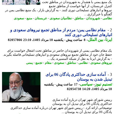
منبع یمنی با هشدار به شهروندان در مناطق تحت
رل عربستان، از آنها خواست از مناطق تجمع
وها و انبارهای تسلیحاتی دوری کنند. - به گزارش بازار ، یک منبع نظامی یمن در
و با خبرگزاری ...
می
-
شهروندان
-
مناطق
-
نظامیان سعودی
-
عربستان
-
منبع
-
سعودی
مقام نظامی یمن: مردم از مناطق تجمع نیروهای سعودی و
ارهای تسلیحاتی دوری کنند
ا
-
بین الملل
-
8 ساعت پیش - یکشنبه 18 مرداد 1405، 23:10
82057866
مقام نظامی یمنی از شهروندان حاضر در مناطق تحت اشغال خواست برای
 جان خود از مناطق تجمع نیروهای سعودی و انبارهای تسلیحاتی فاصله بگیرند.
ه گزارش ایرنا به نقل از شبکه المسیره، یک ...
وهای سعودی
-
نظامی
-
مناطق
-
سعودی
-
مقام
-
تجمع
-
یمنی
آماده سازی حداکثری پادگان 06 برای
یل شدن به بوستان
یم نیوز
-
سیاسی
-
17 ساعت پیش - یکشنبه
82054738
س شورای شهر تهران درباره آماده سازی
حداکثری پادگان 06 برای تبدیل آن به بوستان
یحاتی ارائه کرد. - رییس شورای شهر تهران درباره آماده سازی حداکثری
بدیل آن به بوستان ...