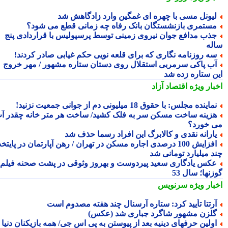
یونل مسی با چهره ای غمگین وارد زادگاهش شد
ستمری بازنشستگان بانک رفاه چه زمانی قطع می شود؟
ذب مدافع جوان نیروی زمینی توسط پرسپولیس با قراردادی پنج
له
ه روزنامه نگاری که برای قلعه نویی حکم غیابی صادر کردند!
ب پاکی سرمربی استقلال روی دستان ستاره مشهور / مهر خروج
ن ستاره زده شد
بار ویژه
اقتصاد آزاد
ماینده مجلس: با حقوق 18 میلیونی دم از جوانی جمعیت نزنید!
زینه ساخت مسکن سر به فلک کشید/ ساخت هر متر خانه چقدر آب
 خورد؟
ارانه نقدی و کالابرگ این افراد رسما حذف شد
افزایش 100 درصدی اجاره مسکن در تهران / رهن آپارتمان در پایتخت
د میلیارد تومانی شد
کس یادگاری سعید پیردوست و بهروز وثوقی در پشت صحنه فیلم
نها؛ سال 53
بار ویژه
سرنویس
رتتا تأیید کرد: ستاره آرسنال چند هفته مصدوم است
لزن مشهور شاگرد جباری شد (عکس)
ولین حرفهای دینیه بعد از پیوستن به پی اس جی/ همه بازیکنان دنیا