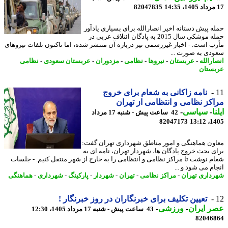
82047835
ه پیش دستانه اخیر انصارالله برای بسیاری یادآور
حمله موشکی سال 2015 به پادگان ائتلاف عربی در
ب است. - اخبار غیررسمی نیز درباره آن منتشر شده، اما تاکنون تلفات نیروهای
دی به صورت ...
ارالله
-
عربستان
-
نیروها
-
نظامی
-
مزدوران
-
عربستان سعودی
-
نظامی
ستان
نامه زاکانی به شعام برای خروج
کز نظامی و انتظامی از تهران
ا
-
سیاسی
-
42 ساعت پیش - شنبه 17 مرداد
82047173
1405
ون هماهنگی و امور مناطق شهرداری تهران گفت:
ی بحث خروج پادگان ها، شهردار تهران، نامه ای به
م نوشت تا مراکز نظامی و انتظامی را به خارج از شهر منتقل کنیم. - جلسات
ام می شود و ...
داری تهران
-
مراکز نظامی
-
تهران
-
شهردار
-
پارکینگ
-
شهرداری
-
هماهنگی
تعیین تکلیف برای خبرنگاران در روز خبرنگار !
 ایران
-
ورزشی
-
43 ساعت پیش - شنبه 17 مرداد 1405، 12:30
82046