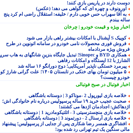
ست دارند در پاریس بازی کنند!
ورونوف و چهره ای که گواهی می دهد! (عکس)
ه آقا سهراب حس خوبی دارم / خلیفه: استقلال راضی ام کرد پنج
له ببندم
بار ویژه
و قیمت خودرو | چرخان
یک S آپشنال با امکانات بیشتر راهی بازار می شود
روش فوری محصولات نامی خودرو در سامانه اتونوین در طرح
وش ویژه مردادماه
همکاری BYD و Sinopec؛ تبدیل جایگاه بنزینِ شانگهای به هاب سریع
ا 12 ایستگاه و امکانات رفاهی
یرمرد خستگی ناپذیر آمریکایی؛ دوج دورانگو ۱۶ ساله شد
۵ میلیون تومان بهای خنکی در تابستان ۱۴۰۵؛ علت گرانی شارژ کولر
درو چیست؟
بار فوتبال در صبح فوتبالی
لاصه بازی لیورپول 2 -موناکو 3 | دوستانه باشگاهی
صحبت عجیب خرید ۱۹ ساله پرسپولیس درباره نام خانوادگی اش؛
دهاکش: اجدادمان اژدها می کشتند!
لاصه بازی منچسترسیتی 3 - اتلتیکومادرید 1 | دوستانه باشگاهی
لاصه بازی آرسنال 2 - دورتموند 3 | دوستانه باشگاهی
فشاگری همسر رضا شکاری پس از جدایی از پرسپولیس؛ پیشنهاد
لی سنگین یک تیم تهرانی رد شده بود!