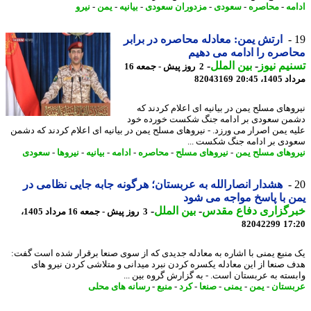
مه
-
محاصره
-
سعودی
-
مزدوران سعودی
-
بیانیه
-
یمن
-
نیرو
ارتش یمن: معادله محاصره در برابر
صره را ادامه می دهیم
یم نیوز
-
بین الملل
-
2 روز پیش - جمعه 16
1، 20:45
82043169
وهای مسلح یمن در بیانیه ای اعلام کردند که
ن سعودی بر ادامه جنگ شکست خورده خود
ه یمن اصرار می ورزد. - نیروهای مسلح یمن در بیانیه ای اعلام کردند که دشمن
دی بر ادامه جنگ شکست ...
وهای مسلح یمن
-
نیروهای مسلح
-
محاصره
-
ادامه
-
بیانیه
-
نیروها
-
سعودی
هشدار انصارالله به عربستان؛ هرگونه جابه جایی نظامی در
 با پاسخ مواجه می شود
رگزاری دفاع مقدس
-
بین الملل
-
3 روز پیش - جمعه 16 مرداد 1405،
82042299
17
منبع یمنی با اشاره به معادله جدیدی که از سوی صنعا برقرار شده است گفت:
 صنعا از این معادله یکسره کردن نبرد میدانی و متلاشی کردن نیرو های
سته به عربستان است. - به گزارش گروه بین ...
ستان
-
یمن
-
یمنی
-
صنعا
-
کرد
-
منبع
-
رسانه های محلی