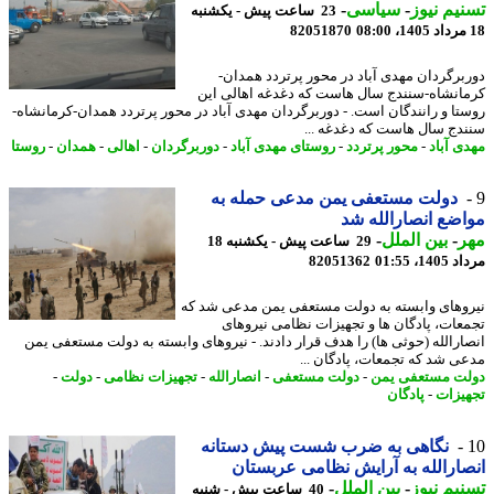
یم نیوز
-
سیاسی
-
23 ساعت پیش - یکشنبه
82051870
برگردان مهدی آباد در محور پرتردد همدان-
انشاه-سنندج سال هاست که دغدغه اهالی این
تا و رانندگان است. - دوربرگردان مهدی آباد در محور پرتردد همدان-کرمانشاه-
دج سال هاست که دغدغه ...
ی آباد
-
محور پرتردد
-
روستای مهدی آباد
-
دوربرگردان
-
اهالی
-
همدان
-
روستا
دولت مستعفی یمن مدعی حمله به
ضع انصارالله شد
ر
-
بین الملل
-
29 ساعت پیش - یکشنبه 18
1، 01:55
82051362
وهای وابسته به دولت مستعفی یمن مدعی شد که
عات، پادگان ها و تجهیزات نظامی نیروهای
ارالله (حوثی ها) را هدف قرار دادند. - نیروهای وابسته به دولت مستعفی یمن
ی شد که تجمعات، پادگان ...
ت مستعفی یمن
-
دولت مستعفی
-
انصارالله
-
تجهیزات نظامی
-
دولت
-
یزات
-
پادگان
نگاهی به ضرب شست پیش دستانه
ارالله به آرایش نظامی عربستان
یم نیوز
-
بین الملل
-
40 ساعت پیش - شنبه