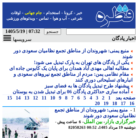
-
-
-
-
خبر
کرونا
استخدام
جام جهانی
اوقات
-
-
-
شرعی
آب و هوا
تماس
ویدئوهای ورزشی
07:32 | 1405/5/19
ار پادگان
سرویسها
منبع یمنی: شهروندان از مناطق تجمع نظامیان سعودی دور
وند
یکی از پادگان های تهران به پارک تبدیل می شود!
مطالبه اهالی مهدی آباد همدان برای پایان یک کابوس جاده ای
مقام نظامی یمن: مردم از مناطق تجمع نیروهای سعودی و
نبارهای تسلیحاتی دوری کنند
پیشنهاد طرح تبدیل پادگان ها به فضای سبز
آماده سازی حداکثری پادگان 06 برای تبدیل شدن به بوستان
حه بعد
1
2
3
4
5
6
7
8
9
10
11
12
13
14
15
20
19
18
17
منبع یمنی: شهروندان از مناطق تجمع
میان سعودی دور شوند
گزاری بازار
-
بین الملل
-
6 ساعت پیش -
رداد 1405، 00:52
82058263