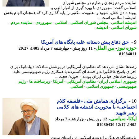
ینده مردم زنجان و طارم در مجلس شورای
امی گفت: سهروردی با بهره گیری از انوار الهی و
ند دادن عقل، شهود و معنویت، مکتبی را پایه گذاری کرد که همچنان الهام بخش
یشه اسلامی است. ...
یشه اسلامی
-
مجلس شورای اسلامی
-
اسلامی
-
سهروردی
-
نماینده مردم
-
ای اسلامی
-
اندیشه
حق دفاع پیش دستانه علیه پایگاه های آمریکا
ه نیوز
-
بین الملل
-
11 روز پیش - چهارشنبه 7 مرداد 1405، 20:27
81984
ها نشان می دهد که نظامیان آمریکایی در پوشش مبادلات دیپلماتیک برای
ای پاسخ غافلگیرانه و حمله ای گسترده با همکاری رژیم صهیونیستی علیه
ساخت های حیاتی ایران بودند. - حوزه/ حجت ...
وری اسلامی ایران
-
نظامیان آمریکایی
-
آمریکا
-
زیرساخت ها
-
رژیم
ونیستی
-
جمهوری اسلامی
-
اسلامی
برگزاری همایش ملی «فلسفه کلام
ماعی» با محوریت اندیشه های کلامی
ر شهید
نا
-
سیاسی
-
12 روز پیش - چهارشنبه 7 مرداد
81980430
1405
هشگاه فرهنگ و اندیشه اسلامی در راستای سنت