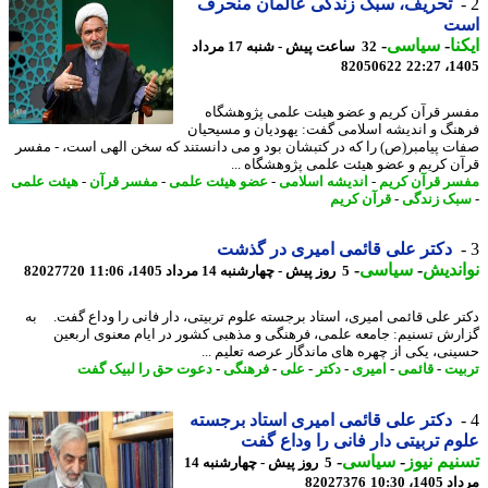
تحریف، سبک زندگی عالمان منحرف
ت
نا
-
سیاسی
-
32 ساعت پیش - شنبه 17 مرداد
82050622
1405
ر قرآن کریم و عضو هیئت علمی پژوهشگاه
نگ و اندیشه اسلامی گفت: یهودیان و مسیحیان
ت پیامبر(ص) را که در کتبشان بود و می دانستند که سخن الهی است، - مفسر
ن کریم و عضو هیئت علمی پژوهشگاه ...
ر قرآن کریم
-
اندیشه اسلامی
-
عضو هیئت علمی
-
مفسر قرآن
-
هیئت علمی
ک زندگی
-
قرآن کریم
دکتر علی قائمی امیری در گذشت
ندیش
-
سیاسی
-
5 روز پیش - چهارشنبه 14 مرداد 1405، 11:06
82027720
ر علی قائمی امیری، استاد برجسته علوم تربیتی، دار فانی را وداع گفت. به
رش تسنیم: جامعه علمی، فرهنگی و مذهبی کشور در ایام معنوی اربعین
نی، یکی از چهره های ماندگار عرصه تعلیم ...
یت
-
قائمی
-
امیری
-
دکتر
-
علی
-
فرهنگی
-
دعوت حق را لبیک گفت
دکتر علی قائمی امیری استاد برجسته
م تربیتی دار فانی را وداع گفت
یم نیوز
-
سیاسی
-
5 روز پیش - چهارشنبه 14
1، 10:30
82027376