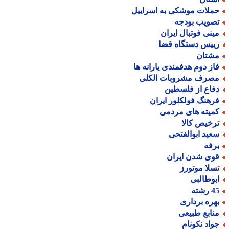
ملات موشکی به اسراییل
صویب بودجه
ینی فوتبال ایران
ییس دستگاه قضا
شتان
از دوم هدفمندی یارانه ها
صرف مشروبات الکلی
فاع از فلسطین
رهنگ فولکلور ایران
میته های مردمی
رخیص کالا
عید ابوالفتحی
رفه
وی شدن ایران
سلا موتورز
بوطالبی
رشته
هره برداری
نابع طبیعی
واد نکونام