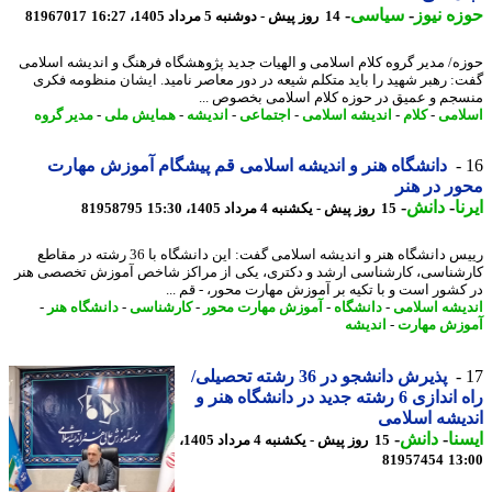
ه نیوز
-
سیاسی
-
14 روز پیش - دوشنبه 5 مرداد 1405، 16:27
81967017
ه/ مدیر گروه کلام اسلامی و الهیات جدید پژوهشگاه فرهنگ و اندیشه اسلامی
: رهبر شهید را باید متکلم شیعه در دور معاصر نامید. ایشان منظومه فکری
جم و عمیق در حوزه کلام اسلامی بخصوص ...
امی
-
کلام
-
اندیشه اسلامی
-
اجتماعی
-
اندیشه
-
همایش ملی
-
مدیر گروه
دانشگاه هنر و اندیشه اسلامی قم پیشگام آموزش مهارت
ر در هنر
ا
-
دانش
-
15 روز پیش - یکشنبه 4 مرداد 1405، 15:30
81958795
رییس دانشگاه هنر و اندیشه اسلامی گفت: این دانشگاه با 36 رشته در مقاطع
شناسی، کارشناسی ارشد و دکتری، یکی از مراکز شاخص آموزش تخصصی هنر
کشور است و با تکیه بر آموزش مهارت محور، - قم ...
یشه اسلامی
-
دانشگاه
-
آموزش مهارت محور
-
کارشناسی
-
دانشگاه هنر
-
زش مهارت
-
اندیشه
پذیرش دانشجو در 36 رشته تحصیلی/
راه اندازی 6 رشته جدید در دانشگاه هنر و
یشه اسلامی
نا
-
دانش
-
15 روز پیش - یکشنبه 4 مرداد 1405،
81957454
13