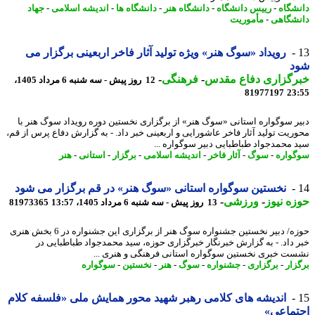
شگاه
-
رییس دانشگاه
-
دانشگاه هنر
-
دانشگاه ها
-
اندیشه اسلامی
-
جهاد
شگاهی
-
مأموریت
رویداد «سوگ هنر» ویژه تولید آثار فاخر اربعینی برگزار می
د
رگزاری دفاع مقدس
-
فرهنگی
-
12 روز پیش - سه شنبه 6 مرداد 1405،
81977197
23
ر سوگواره استانی «سوگ هنر» از برگزاری نخستین دوره رویداد سوگ هنر با
ریت تولید آثار فاخر عاشورایی و اربعینی خبر داد. - به گزارش دفاع پرس از قم،
 محمدجواد طباطبایی دبیر سوگواره ...
واره
-
سوگ
-
آثار فاخر
-
اندیشه اسلامی
-
برگزار
-
استانی
-
هنر
نخستین سوگواره استانی «سوگ هنر» در قم برگزار می شود
ه نیوز
-
ورزشی
-
13 روز پیش - سه شنبه 6 مرداد 1405، 13:57
81973365
حوزه/ دبیر نخستین جشنواره سوگ هنر از برگزاری این جشنواره در 6 بخش هنری
 داد. - به گزارش خبرنگار خبرگزاری حوزه، سید محمدجواد طباطبایی در
ت خبری نخستین سوگواره استانی فرهنگی و هنری ...
زار
-
برگزاری
-
جشنواره
-
سوگ
-
هنر
-
نخستین
-
سوگواره
اندیشه های کلامی رهبر شهید محور همایش ملی «فلسفه کلام
تماعی»