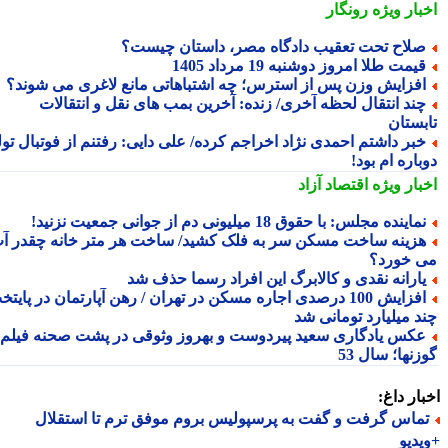
بار ویژه
رونگار
لاح تحت تعقیب دادگاه مصر، داستان چیست؟
یمت طلا امروز دوشنبه 19 مرداد 1405
فزایش وزن پس از استرس؛ چه اشتباهاتی مانع لاغری می شوند؟
ند انتقال لحظه آخری/ زنده: آخرین بمب های نقل و انتقالات
بستان
بر داشتم احمدی نژاد اخراجم کرده/ علی دایی: رفتنم از فوتبال تولد
اره ام بود!
بار ویژه
اقتصاد آزاد
ماینده مجلس: با حقوق 18 میلیونی دم از جوانی جمعیت نزنید!
زینه ساخت مسکن سر به فلک کشید/ ساخت هر متر خانه چقدر آب
 خورد؟
ارانه نقدی و کالابرگ این افراد رسما حذف شد
افزایش 100 درصدی اجاره مسکن در تهران / رهن آپارتمان در پایتخت
د میلیارد تومانی شد
کس یادگاری سعید پیردوست و بهروز وثوقی در پشت صحنه فیلم
نها؛ سال 53
ار داغ:
ماس گرفت و گفت به پرسپولیس بروم موفق ترم تا استقلال
دیو