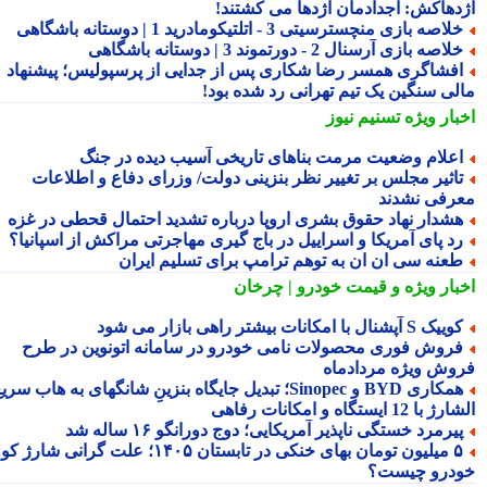
دهاکش: اجدادمان اژدها می کشتند!
لاصه بازی منچسترسیتی 3 - اتلتیکومادرید 1 | دوستانه باشگاهی
لاصه بازی آرسنال 2 - دورتموند 3 | دوستانه باشگاهی
فشاگری همسر رضا شکاری پس از جدایی از پرسپولیس؛ پیشنهاد
لی سنگین یک تیم تهرانی رد شده بود!
بار ویژه
تسنیم نیوز
علام وضعیت مرمت بناهای تاریخی آسیب دیده در جنگ
اثیر مجلس بر تغییر نظر بنزینی دولت/ وزرای دفاع و اطلاعات
رفی نشدند
شدار نهاد حقوق بشری اروپا درباره تشدید احتمال قحطی در غزه
د پای آمریکا و اسراییل در باج گیری مهاجرتی مراکش از اسپانیا؟
عنه سی ان ان به توهم ترامپ برای تسلیم ایران
بار ویژه
و قیمت خودرو | چرخان
یک S آپشنال با امکانات بیشتر راهی بازار می شود
روش فوری محصولات نامی خودرو در سامانه اتونوین در طرح
وش ویژه مردادماه
همکاری BYD و Sinopec؛ تبدیل جایگاه بنزینِ شانگهای به هاب سریع
ا 12 ایستگاه و امکانات رفاهی
یرمرد خستگی ناپذیر آمریکایی؛ دوج دورانگو ۱۶ ساله شد
۵ میلیون تومان بهای خنکی در تابستان ۱۴۰۵؛ علت گرانی شارژ کولر
درو چیست؟