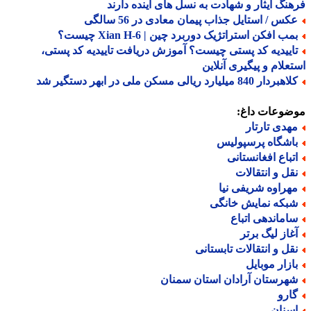
نگ ایثار و شهادت به نسل های آینده دارند
کس / استایل جذاب پیمان معادی در 56 سالگی
ب افکن استراتژیک دوربرد چین | Xian H-6 چیست؟
اییدیه کد پستی چیست؟ آموزش دریافت تاییدیه کد پستی،
علام و پیگیری آنلاین
ردار 840 میلیارد ریالی مسکن ملی در ابهر دستگیر شد
ضوعات داغ:
هدی تارتار
اشگاه پرسپولیس
تباع افغانستانی
قل و انتقالات
هراوه شریفی نیا
بکه نمایش خانگی
اماندهی اتباع
غاز لیگ برتر
قل و انتقالات تابستانی
ازار موبایل
هرستان آرادان استان سمنان
ارو
سنان