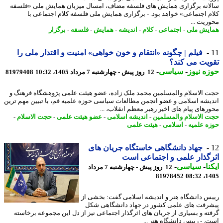
انه برگزاری همایش های فلسفه مضاف، امسال میزبان همایش ملی «فلسفه
م اجتماعی» خواهد بود. - برگزاری همایش ملی فلسفه کلام اجتماعی با
ریت ...
یش ملی
-
اجتماعی
-
کلام
-
اندیشه
-
همایش
-
فلسفه
-
برگزار
فیلم | چگونه «انتقام و خون خواهی» امنیت و اقتدار ملی را
یت می کند؟
ه نیوز
-
سیاسی
-
12 روز پیش - چهارشنبه 7 مرداد 1405، 10:32
81979408
 الاسلام والمسلمین محمد ملک زاده، عضو هیئت علمی پژوهشگاه فرهنگ و
یشه اسلامی و عضو انجمن مطالعات سیاسی حوزه علمیه قم، با تبیین مهم ترین
رهای پیام های اخیر رهبر معظم انقلاب، ...
 الاسلام والمسلمین
-
اندیشه اسلامی
-
عضو هیئت علمی
-
حجت الاسلام
-
ه علمیه
-
اسلامی
-
هیئت علمی
جهاد دانشگاهی خاستگاه جریان های
گذار علمی و اجتماعی است
نا
-
سیاسی
-
12 روز پیش - چهارشنبه 7 مرداد
81978452
1405
س دانشگاه هنر و اندیشه اسلامی گفت: بخشی از
رفت های علمی کشور در جهاد دانشگاهی شکل
ته و بسیاری از جریان های اثرگذار اجتماعی نیز از دل این مجموعه برخاسته
. - رییس دانشگاه هنر ...