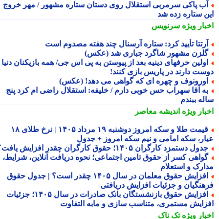
ب پاکی سرمربی استقلال روی دستان ستاره مشهور / مهر خروج
ن ستاره زده شد
بار ویژه
سرنویس
رتتا تأیید کرد: ستاره آرسنال چند هفته مصدوم است
لزن مشهور شاگرد جباری شد (عکس)
ولین حرفهای دینیه بعد از پیوستن به پی اس جی/ همه بازیکنان دنیا
ست دارند در پاریس بازی کنند!
ورونوف و چهره ای که گواهی می دهد! (عکس)
ه آقا سهراب حس خوبی دارم / خلیفه: استقلال راضی ام کرد پنج
له ببندم
بار ویژه
اندیشه معاصر
قیمت طلا و سکه امروز دوشنبه ۱۹ مرداد ۱۴۰۵ | نرخ طلای ۱۸
ار، سکه امامی و نیم سکه امروز + جدول
دول دستمزد کارگران ۱۴۰۵؛ حقوق کارگران چقدر افزایش یافت؟
واهی کسر از حقوق تامین اجتماعی؛ نحوه دریافت آنلاین، شرایط،
ارک و استعلام
افزایش حقوق معلمان در سال ۱۴۰۵ چقدر است؟ | جدول حقوق
هنگیان و جزئیات افزایش دریافتی
افزایش حقوق بازنشستگان بانک صادرات در سال ۱۴۰۵؛ جزئیات
زایش مستمری، متناسب سازی و مابه التفاوت
بار ویژه
تک ناک