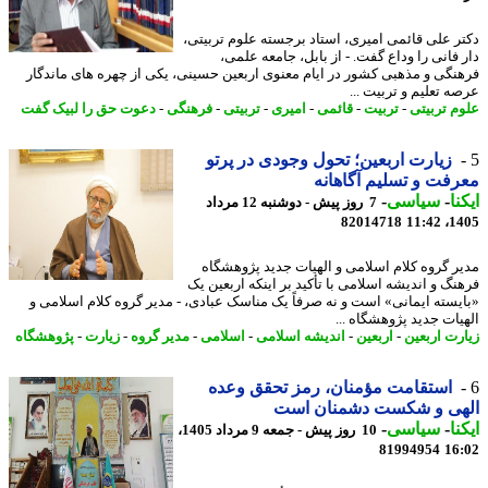
ر علی قائمی امیری، استاد برجسته علوم تربیتی،
 فانی را وداع گفت. - از بابل، جامعه علمی،
نگی و مذهبی کشور در ایام معنوی اربعین حسینی، یکی از چهره های ماندگار
ه تعلیم و تربیت ...
م تربیتی
-
تربیت
-
قائمی
-
امیری
-
تربیتی
-
فرهنگی
-
دعوت حق را لبیک گفت
زیارت اربعین؛ تحول وجودی در پرتو
فت و تسلیم آگاهانه
نا
-
سیاسی
-
7 روز پیش - دوشنبه 12 مرداد
82014718
1405
ر گروه کلام اسلامی و الهیات جدید پژوهشگاه
نگ و اندیشه اسلامی با تأکید بر اینکه اربعین یک
یسته ایمانی» است و نه صرفاً یک مناسک عبادی، - مدیر گروه کلام اسلامی و
یات جدید پژوهشگاه ...
رت اربعین
-
اربعین
-
اندیشه اسلامی
-
اسلامی
-
مدیر گروه
-
زیارت
-
پژوهشگاه
استقامت مؤمنان، رمز تحقق وعده
هی و شکست دشمنان است
نا
-
سیاسی
-
10 روز پیش - جمعه 9 مرداد 1405،
81994954
16