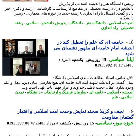
س دانشگاه هنر و اندیشه اسلامی از پذیرش
دانشجو در 36 رشته تحصیلی در مقاطع کارشناسی، کارشناسی ارشد و دکتری خبر
داد و گفت: امسال با راه اندازی 6 رشته جدید در حوزه های معماری، - رییس
گاه ...
یشه اسلامی
-
دانشگاه هنر
-
دانشگاه
-
پذیرش دانشجو
-
اسلامی
-
رشته
یلی
-
راه اندازی
جامعه ای که علم را تعطیل کند در
یشه امام خامنه ای مقهور دشمنان می
د
ا
-
سیاسی
-
15 روز پیش - یکشنبه 4 مرداد
81955902
1405
ل عباس، استاد مطالعات تمدن اسلامی دانشگاه
ان گفت: در اندیشه شهید آیت الله خامنه ای، هیچ تعارضی میان دین، عقل و علم
د ندارد. عقل، حجت باطنی خداوند و ابزار فهم آیات الهی است و ...
یشه
-
اسلامی
-
خامنه ای
-
سازمان فرهنگ و ارتباطات
-
دانشگاه
-
تمدن
امی
-
علم
نجف و کربلا صحنه نمایش وحدت امت اسلامی و اقتدار
تمان مقاومت
ه نیوز
-
سیاسی
-
15 روز پیش - یکشنبه 4 مرداد 1405، 08:47
81955077
ع تاریخی با پیکر رهبر شهید در نجف و کربلا، فراتر از یک آیین مذهبی، رزمایشی