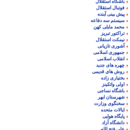
اشگاه استقلال
وتبال استقلال
یش بینی آینده
یستم سه دفاعه
حمد مایلی کهن
راکتور تبریز
یمکت استقلال
شوری تازیانی
مهوری اسلامی
نقلاب اسلامی
هره های جدید
وش های قدیمی
ختیاری زاده
ولی واتکینز
اشگاه نساجی
هرستان ابهر
خنگوی وزارت
یالات متحده
ایگاه هوایی
انشگاه آزاد
لی فتح الله