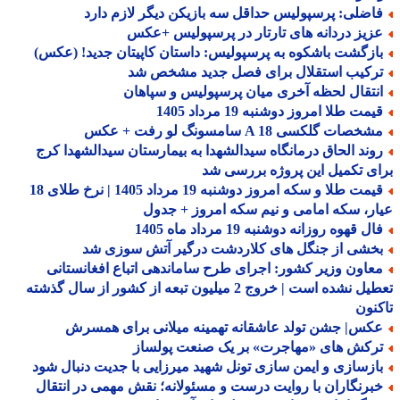
اضلی: پرسپولیس حداقل سه بازیکن دیگر لازم دارد
زیز دردانه های تارتار در پرسپولیس +عکس
ازگشت باشکوه به پرسپولیس: داستان کاپیتان جدید! (عکس)
رکیب استقلال برای فصل جدید مشخص شد
نتقال لحظه آخری میان پرسپولیس و سپاهان
مت طلا امروز دوشنبه 19 مرداد 1405
خصات گلکسی A 18 سامسونگ لو رفت + عکس
وند الحاق درمانگاه سیدالشهدا به بیمارستان سیدالشهدا کرج
ی تکمیل این پروژه بررسی شد
قیمت طلا و سکه امروز دوشنبه 19 مرداد 1405 | نرخ طلای 18
ر، سکه امامی و نیم سکه امروز + جدول
ل قهوه روزانه دوشنبه 19 مرداد ماه 1405
خشی از جنگل های کلاردشت درگیر آتش سوزی شد
عاون وزیر کشور: اجرای طرح ساماندهی اتباع افغانستانی
تعطیل نشده است | خروج 2 میلیون تبعه از کشور از سال گذشته
نون
کس| جشن تولد عاشقانه تهمینه میلانی برای همسرش
رکش های «مهاجرت» بر یک صنعت پولساز
ازسازی و ایمن سازی تونل شهید میرزایی با جدیت دنبال شود
برنگاران با روایت درست و مسئولانه؛ نقش مهمی در انتقال