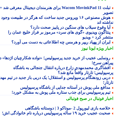
تبلت Wacom MovinkPad 11 برای هنرمندان دیجیتال معرفی شد +
ویر
هوش مصنوعی ۱۶ ویروس جدید ساخت که هرگز در طبیعت وجود
شته اند
یا وقوع سیلاب های سنگین در پاییز صحت دارد؟
نتاگون ویدیوی «گوی های سرد» مرموز بر فراز خلیج عمان را
تشر کرد + ویدیو
یران از پهپاد ریپر و هرمس چه اطلاعاتی به دست می آورد؟
بار ویژه
ایونا نیوز
ونمایی عجیب از خرید جدید پرسپولیس؛ «نواده شکارچیان اژدها» در
راهن سرخ!
فشاگری محمدمهدی زارع درباره انتقال جنجالی به باشگاه
سپولیس؛ تارتار واقعاً مانع شد؟
ربی زودهنگام پرسپولیس و استقلال؛ یک دربی باز جدید در تیم مهدی
تار!
دافع ملی پوش در آستانه جدایی از باشگاه پرسپولیس
یم پرسپولیس برای جذب ستاره ملی پوش به مشکل خورد!
بار فوتبال در صبح فوتبالی
لاصه بازی لیورپول 2 -موناکو 3 | دوستانه باشگاهی
صحبت عجیب خرید ۱۹ ساله پرسپولیس درباره نام خانوادگی اش؛