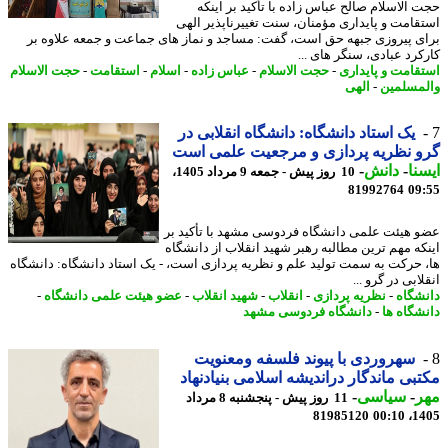
 الاسلام صالح عباس زاده با تأکید بر اینکه
قامت و پایداری مؤمنان، سنت تغییرناپذیر الهی
ی پیروزی جبهه حق است، گفت: مساجد و نماز های جماعت و جمعه علاوه بر
کرد عبادی، سنگر های ...
قامت و پایداری
-
حجت الاسلام
-
عباس زاده
-
اسلام
-
استقامت
-
حجت الاسلام
مسلمین
-
الهی
یک استاد دانشگاه: دانشگاه انقلابی در
 نظریه پردازی و مرجعیت علمی است
نا
-
دانش
-
10 روز پیش - جمعه 9 مرداد 1405،
81992764
09
 هیئت علمی دانشگاه فردوسی مشهد با تأکید بر
که مهم ترین مطالبه رهبر شهید انقلاب از دانشگاه
 حرکت به سمت تولید علم و نظریه پردازی است، - یک استاد دانشگاه: دانشگاه
ابی در گرو ...
شگاه
-
نظریه پردازی
-
انقلاب
-
شهید انقلاب
-
عضو هیئت علمی دانشگاه
-
شگاه ها
-
دانشگاه فردوسی مشهد
سهروردی با پیوند فلسفه ومعنویت
بی ماندگار دراندیشه اسلامی بنیادنهاد
ر
-
سیاسی
-
11 روز پیش - پنجشنبه 8 مرداد
81985120
1405