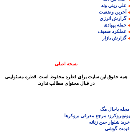
لی زینی وند
خرین وضعیت
زارش انرژی
مله پهپادی
ملکرد ضعیف
زارش بازار
نسخه اصلی
مه حقوق این سایت برای قطره محفوظ است. قطره مسئولیتی
در قبال محتوای مطالب ندارد.
ه باحال مگ
وبروکرز: مرجع معرفی بروکرها
د شلوار جین زنانه
مت گوشی