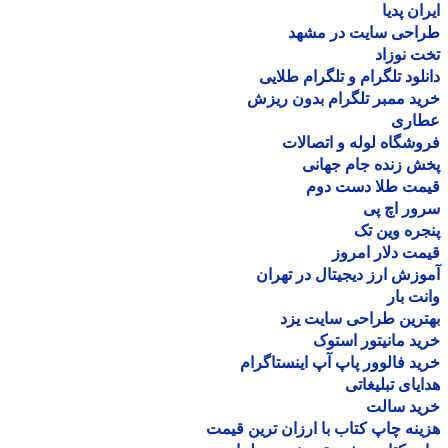
ان پدیا
احی سایت در مشهد
 نوزاد
لود تلگرام و تلگرام طلایی
د ممبر تلگرام بدون ریزش
اری
شگاه لوله و اتصالات
 زنده جام جهانی
مت طلا دست دوم
ر اچ پی
ره وین تک
ت دلار امروز
زش ارز دیجیتال در تهران
ت بار
رین طراحی سایت یزد
د مانیتور استوک
د فالوور پاپ آپ اینستاگرام
یای تبلیغاتی
ید سالت
نه چاپ کتاب با ارزان ترین قیمت