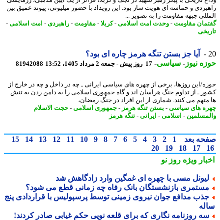
بردی و حماسه ای هویت ساز بود. این رویداد با حضور میلیونی، پیوند عمیق بین
للی جبهه مقاومت را به تصویر ...
مان مقاومت
-
وحدت امت اسلامی
-
کربلا
-
مقاومت
-
راهبردی
-
امت اسلامی
-
یخی
آیا جز بستن تنگه هرمز چاره ای بود؟
ه نیوز
-
سیاسی
-
17 روز پیش - جمعه 2 مرداد 1405، 13:52
81942088
ه/این روزها، برخی از چهره های سیاسی ایرانی ـ چه در داخل و چه در خارج از
ر ـ از تداوم جنگ هراسان اند و گاه جمهوری اسلامی را به دامن زدن به تنش
متهم می کنند. شماری از این افراد در جنگ رمضان،
ه های سیاسی
-
بستن تنگه هرمز
-
جمهوری اسلامی
-
حجت الاسلام
مسلمین
-
اسلامی
-
ایرانی
-
تنگه هرمز
حه بعد
1
2
3
4
5
6
7
8
9
10
11
12
13
14
15
20
19
18
17
بار ویژه
روز نو
یونل مسی با چهره ای غمگین وارد زادگاهش شد
ستمری بازنشستگان بانک رفاه چه زمانی قطع می شود؟
ذب مدافع جوان نیروی زمینی توسط پرسپولیس با قراردادی پنج
له
ه روزنامه نگاری که برای قلعه نویی حکم غیابی صادر کردند!