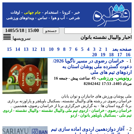
-
-
-
-
خبر
کرونا
استخدام
جام جهانی
اوقات
-
-
-
شرعی
آب و هوا
تماس
ویدئوهای ورزشی
15:00 | 1405/5/18
ار والیبال نشسته بانوان
سرویسها
حه بعد
1
2
3
4
5
6
7
8
9
10
11
12
13
14
15
20
19
18
17
خراسان رضوی در مسیر ناگویا 2026/
ت گسترده ملی پوشان استان به
وهای تیم های ملی
نویس
-
ورزشی
-
45 ساعت پیش - جمعه 16
1، 17:53
82042442
 پوشان ورزش های جانبازان و توان یابان
سان رضوی در رشته های والیبال نشسته، بسکتبال باویلچر و پاراوزنه برداری
ا- گروه استان ها: - به گزارش خبرگزاری برنا از خراسان رضوی، هشتمین ...
سان رضوی
-
خراسان
-
اردوی تیم ملی والیبال نشسته
-
والیبال نشسته
-
اردوی
 ملی
-
بسکتبال باویلچر بانوان
-
اردو
آغاز دوازدهمین اردوی اماده سازی تیم