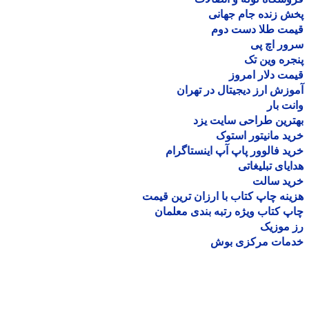
 زنده جام جهانی
مت طلا دست دوم
ر اچ پی
ره وین تک
ت دلار امروز
زش ارز دیجیتال در تهران
ت بار
رین طراحی سایت یزد
د مانیتور استوک
د فالوور پاپ آپ اینستاگرام
یای تبلیغاتی
ید سالت
نه چاپ کتاب با ارزان ترین قیمت
 کتاب ویژه رتبه بندی معلمان
موزیک
مات مرکزی بوش