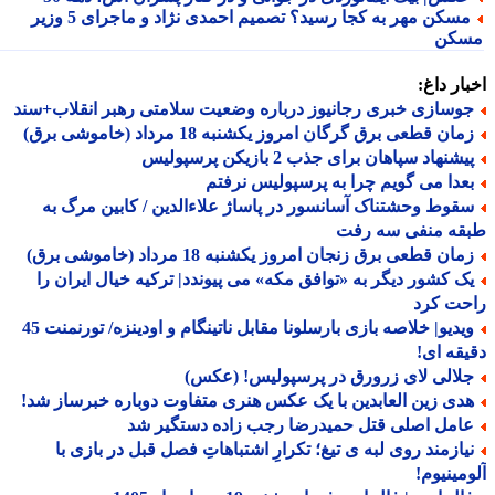
مسکن مهر به کجا رسید؟ تصمیم احمدی نژاد و ماجرای 5 وزیر
کن
ار داغ:
وسازی خبری رجانیوز درباره وضعیت سلامتی رهبر انقلاب+سند
ان قطعی برق گرگان امروز یکشنبه 18 مرداد (خاموشی برق)
شنهاد سپاهان برای جذب 2 بازیکن پرسپولیس
عدا می گویم چرا به پرسپولیس نرفتم
قوط وحشتناک آسانسور در پاساژ علاءالدین / کابین مرگ به
قه منفی سه رفت
ان قطعی برق زنجان امروز یکشنبه 18 مرداد (خاموشی برق)
ک کشور دیگر به «توافق مکه» می پیوندد| ترکیه خیال ایران را
حت کرد
ویدیو| خلاصه بازی بارسلونا مقابل ناتینگام و اودینزه/ تورنمنت 45
قه ای!
لالی لای زرورق در پرسپولیس! (عکس)
دی زین العابدین با یک عکس هنری متفاوت دوباره خبرساز شد!
امل اصلی قتل حمیدرضا رجب زاده دستگیر شد
یازمند روی لبه ی تیغ؛ تکرارِ اشتباهاتِ فصل قبل در بازی با
مینیوم!