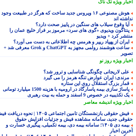
بار ویژه
تک ناک
هوش مصنوعی ۱۶ ویروس جدید ساخت که هرگز در طبیعت وجود
شته اند
یا وقوع سیلاب های سنگین در پاییز صحت دارد؟
نتاگون ویدیوی «گوی های سرد» مرموز بر فراز خلیج عمان را
تشر کرد + ویدیو
یران از پهپاد ریپر و هرمس چه اطلاعاتی به دست می آورد؟
ساعت هوشمند رولمی مجهز به ChatGPT و Grok معرفی شد +
ویر
بار ویژه
روز نو
لی لاریجانی چگونگی شناسایی و ترور شد؟
رندی: ایران عوارض تنگه هرمز را می گیرد
مار بزرگ استقلال روی این ستاره
اساژ سازی بیمه پاسارگاد در ارومیه با هزینه 1500 میلیارد تومانی
ک تکذیبیه در خصوص 9 اسفند و حمله به بیت رهبری
بار ویژه
اندیشه معاصر
فیش حقوقی بازنشستگان تامین اجتماعی ۱۴۰۵ | نحوه دریافت فیش
وقی جدید، سامانه مشاهده فیش و جزئیات افزایش حقوق
بیمه دی ۱۴۰۵؛ سامانه بیمه دی، بیمه تکمیلی، پیگیری خسارت و
رین اخبار