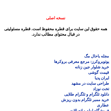
نسخه اصلی
مه حقوق این سایت برای قطره محفوظ است. قطره مسئولیتی
در قبال محتوای مطالب ندارد.
ه باحال مگ
وبروکرز: مرجع معرفی بروکرها
د شلوار جین زنانه
مت گوشی
ان پدیا
احی سایت در مشهد
 نوزاد
لود تلگرام و تلگرام طلایی
د ممبر تلگرام بدون ریزش
اری
شگاه لوله و اتصالات