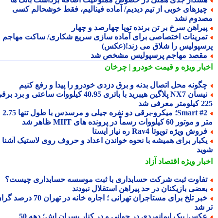
یزهای خوبی از تیم دیدیم/ آماده فینالیم، فقط خوشحالم کسی
دوم نشد
یراهن سرخ بر تن برنده توپا چهارصد و چهار
مرینات اختصاصی برای آماده سازی سریع شکاری/ ساکت مهاجم
سپولیس را شلاق می زند!(عکس)
قصد مهاجم پرسپولیس مشخص شد
بار ویژه
و قیمت خودرو | چرخان
گونه محل اتصال بدنه و برق دزدی خودرو را پیدا و رفع کنیم
نیسان NX7 پلاگین هیبرید با باتری 40.95 کیلووات ساعتی و برد برقی
 معرفی شد
Smart #2؛ میکرو-برقی دو نفره جیلی و مرسدس با طول تنها 2.75
ور 60 کیلووات رسماً در پرونده های MIIT ظاهر شد
روش ویژه تویوتا Rav4 ره نیاز ایستا
کبار برای همیشه با نحوه خواندن اعداد و حروف روی لاستیک آشنا
ید
بار ویژه
اقتصاد آزاد
فاوت ثبت شرکت حسابداری با ثبت موسسه حسابداری چیست؟
عضی بازیکنان در حد پیراهن استقلال نبودند
خبر تلخ برای مستاجران تهرانی ؛ اجاره خانه در تهران 70 درصد گران
 شد
کس| بیک ایمانوردی در جوانی و در کنار پسران اش؛ دهه 50