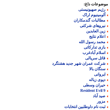
ضوعات داغ:
ژیم صهیونیستی
لومینیوم اراک
طالبات گندمکاران
یروهای شرکتی
ین العابدین
علام نتایج
حمد رسول الله
ازی تدارکاتی
سلام آبادغرب
اتل سریالی
رکت عمران شهر جدید هشتگرد
نگان بالا
یروانی
پوی زباله
یران وسطی
Resident Evil 
ید آباد
زور
بت نام داوطلبین انتخابات