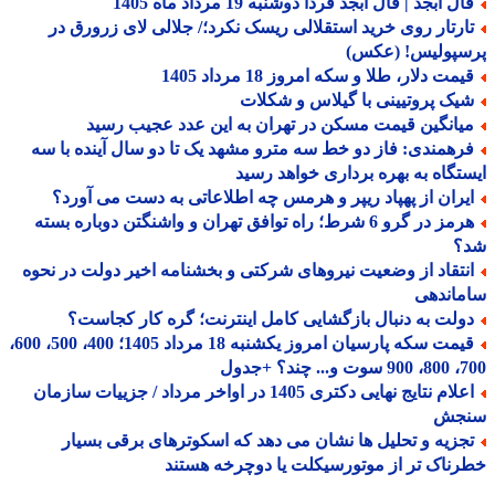
ل ابجد | فال ابجد فردا دوشنبه 19 مرداد ماه 1405
ارتار روی خرید استقلالی ریسک نکرد؛/ جلالی لای زرورق در
سپولیس! (عکس)
مت دلار، طلا و سکه امروز 18 مرداد 1405
یک پروتیینی با گیلاس و شکلات
یانگین قیمت مسکن در تهران به این عدد عجیب رسید
رهمندی: فاز دو خط سه مترو مشهد یک تا دو سال آینده با سه
تگاه به بهره برداری خواهد رسید
یران از پهپاد ریپر و هرمس چه اطلاعاتی به دست می آورد؟
هرمز در گرو 6 شرط؛ راه توافق تهران و واشنگتن دوباره بسته
؟
نتقاد از وضعیت نیروهای شرکتی و بخشنامه اخیر دولت در نحوه
ماندهی
ولت به دنبال بازگشایی کامل اینترنت؛ گره کار کجاست؟
قیمت سکه پارسیان امروز یکشنبه 18 مرداد 1405؛ 400، 500، 600،
 چند؟ +جدول
اعلام نتایج نهایی دکتری 1405 در اواخر مرداد / جزییات سازمان
جش
جزیه و تحلیل ها نشان می دهد که اسکوترهای برقی بسیار
ناک تر از موتورسیکلت یا دوچرخه هستند