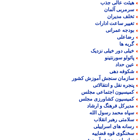
یئت عالی جذب
رمربی آلمان
خلف مدیران
غییر ساعت ادارات
ودجه عمرانی
ضاعلی
ربه ها
یلی دور خیلی نزدیک
ائولو سورنتینو
ین حداد
کوفه دهی
ازمان سنجش آموزش کشور
نجره نقل و انتقالاتی
میسیون اجتماعی مجلس
میسیون کشاورزی مجلس
دیرکل فرهنگ و ارشاد
پاه محمد رسول الله
لامتی رهبر انقلاب
سانه های اسراییلی
خنگوی قوه قضاییه