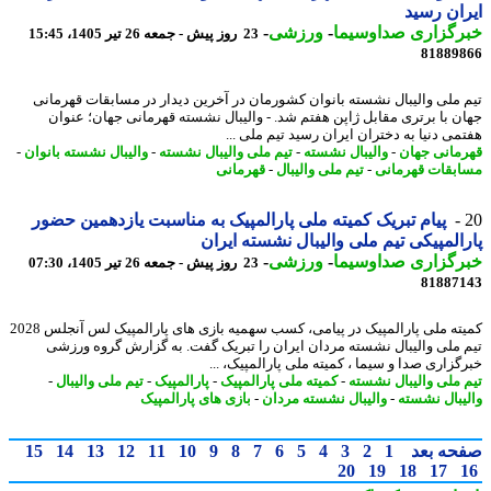
ان رسید
رگزاری صداوسیما
-
ورزشی
-
23 روز پیش - جمعه 26 تیر 1405، 15:45
81889
 ملی والیبال نشسته بانوان کشورمان در آخرین دیدار در مسابقات قهرمانی
ن با برتری مقابل ژاپن هفتم شد. - والیبال نشسته قهرمانی جهان؛ عنوان
می دنیا به دختران ایران رسید تیم ملی ...
مانی جهان
-
والیبال نشسته
-
تیم ملی والیبال نشسته
-
والیبال نشسته بانوان
-
بقات قهرمانی
-
تیم ملی والیبال
-
قهرمانی
پیام تبریک کمیته ملی پارالمپیک به مناسبت یازدهمین حضور
المپیکی تیم ملی والیبال نشسته ایران
رگزاری صداوسیما
-
ورزشی
-
23 روز پیش - جمعه 26 تیر 1405، 07:30
81887
کمیته ملی پارالمپیک در پیامی، کسب سهمیه بازی های پارالمپیک لس آنجلس 2028
 ملی والیبال نشسته مردان ایران را تبریک گفت. به گزارش گروه ورزشی
گزاری صدا و سیما ، کمیته ملی پارالمپیک، ...
 ملی والیبال نشسته
-
کمیته ملی پارالمپیک
-
پارالمپیک
-
تیم ملی والیبال
-
یبال نشسته
-
والیبال نشسته مردان
-
بازی های پارالمپیک
حه بعد
1
2
3
4
5
6
7
8
9
10
11
12
13
14
15
20
19
18
17