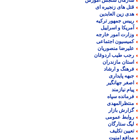
ازمان سنجش آموزش
تل های زنجیره ای
دی زین العابدین
ییس جمهور ترکیه
مریکا و اسراییل
زارت امور خارجه
میسیون اجتماعی
لیرضا منصوریان
جب طیب اردوغان
ستان مازندران
رهنگ و ارشاد
بهه پایداری
صغر جهانگیر
یام نیازمند
رمانده سپاه
نتظرالمهدی
زارش بازار
وابط عمومی
یگ ستارگان
عیین تکلیف
دافع امنیت