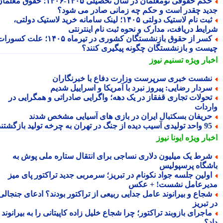
حکم حقوقی نومعلمان در سال تحصیلی ۱۴۰۵-۱۴۰۶؛ حقوق معلمان
ید چقدر است و حکم چه زمانی صادر می شود؟
ثبت نام لاستیک دولتی ۱۴۰۵؛ لینک سامانه خرید لاستیک دولتی،
ایط دریافت، مدارک و نحوه ثبت نام اینترنتی
کسر از حقوق بازنشستگان کشوری در تیرماه ۱۴۰۵؛ علت کسورات
ست و بازنشستگان چگونه پیگیری کنند؟
بار ویژه
تسنیم نیوز
شست خبری سرپرست وزارت دفاع با خبرنگاران
ردار رضایی: پیروز نبرد با آمریکا و اسراییل شدیم
حولات تجاری قفقاز در یک دهه؛ واگرایی صادراتی و همگرایی در
ردات
ریفان بسکتبال ایران در بازی های آسیایی مشخص شدند
تولیدی آسیب دیده از جنگ در تهران به چرخه تولید بازگشتند
بار ویژه
ایونا نیوز
رط یک میلیون دلاری نساجی برای انتقال ستاره ملی پوش به
شگاه پرسپولیس
ولین جلسه جواد نکونام در تبریز؛ سرمربی جدید تراکتور پای میز
یرعامل نشست! + عکس
جاع و بیرانوند عامل جدایی ربیعی از تراکتور بودند؟ ادعای جنجالی
تبریز
اجرای بازوبند تراکتور؛ چرا شجاع خلیل زاده کاپیتانی را به بیرانوند
د؟