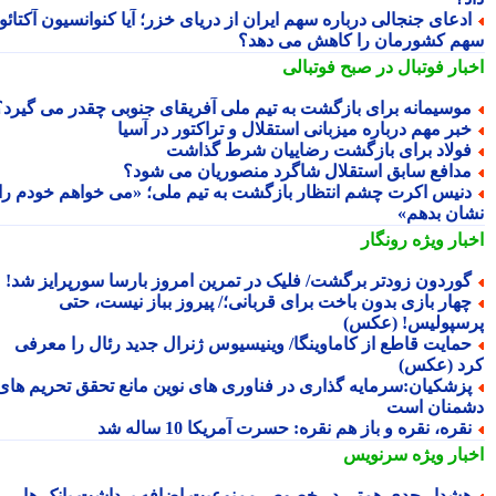
دعای جنجالی درباره سهم ایران از دریای خزر؛ آیا کنوانسیون آکتائو
م کشورمان را کاهش می دهد؟
بار فوتبال در صبح فوتبالی
وسیمانه برای بازگشت به تیم ملی آفریقای جنوبی چقدر می گیرد؟
بر مهم درباره میزبانی استقلال و تراکتور در آسیا
ولاد برای بازگشت رضاییان شرط گذاشت
دافع سابق استقلال شاگرد منصوریان می شود؟
نیس اکرت چشم انتظار بازگشت به تیم ملی؛ «می خواهم خودم را
ان بدهم»
بار ویژه
رونگار
وردون زودتر برگشت/ فلیک در تمرین امروز بارسا سورپرایز شد!
هار بازی بدون باخت برای قربانی؛/ پیروز بباز نیست، حتی
سپولیس! (عکس)
مایت قاطع از کاماوینگا/ وینیسیوس ژنرال جدید رئال را معرفی
د (عکس)
زشکیان:سرمایه گذاری در فناوری های نوین مانع تحقق تحریم های
منان است
قره، نقره و باز هم نقره: حسرت آمریکا 10 ساله شد
بار ویژه
سرنویس
شدار جدی همتی در خصوص ممنوعیت اضافه برداشت بانک ها