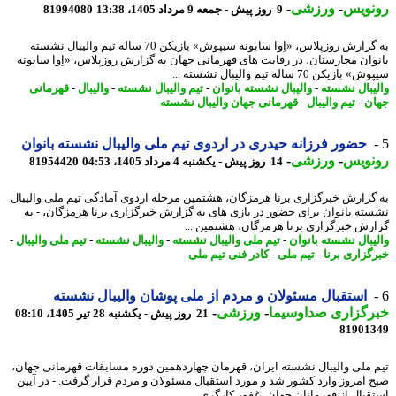
نویس
-
ورزشی
-
9 روز پیش - جمعه 9 مرداد 1405، 13:38
81994080
به گزارش روزپلاس، «اِوا سابونه سیپوش» بازیکن 70 ساله تیم والیبال نشسته
وان مجارستان، در رقابت های قهرمانی جهان به گزارش روزپلاس، «اِوا سابونه
ازیکن 70 ساله تیم والیبال نشسته ...
یبال نشسته
-
والیبال نشسته بانوان
-
تیم والیبال نشسته
-
والیبال
-
قهرمانی
ن
-
تیم والیبال
-
قهرمانی جهان والیبال نشسته
حضور فرزانه حیدری در اردوی تیم ملی والیبال نشسته بانوان
نویس
-
ورزشی
-
14 روز پیش - یکشنبه 4 مرداد 1405، 04:53
81954420
گزارش خبرگزاری برنا هرمزگان، هشتمین مرحله اردوی آمادگی تیم ملی والیبال
ته بانوان برای حضور در بازی های به گزارش خبرگزاری برنا هرمزگان، - به
رش خبرگزاری برنا هرمزگان، هشتمین ...
یبال نشسته بانوان
-
تیم ملی والیبال نشسته
-
والیبال نشسته
-
تیم ملی والیبال
-
گزاری برنا
-
تیم ملی
-
کادر فنی تیم ملی
استقبال مسئولان و مردم از ملی پوشان والیبال نشسته
رگزاری صداوسیما
-
ورزشی
-
21 روز پیش - یکشنبه 28 تیر 1405، 08:10
81901
 ملی والیبال نشسته ایران، قهرمان چهاردهمین دوره مسابقات قهرمانی جهان،
 امروز وارد کشور شد و مورد استقبال مسئولان و مردم قرار گرفت. - در آیین
قبال از قهرمانان جهان، غفور کارگری ...