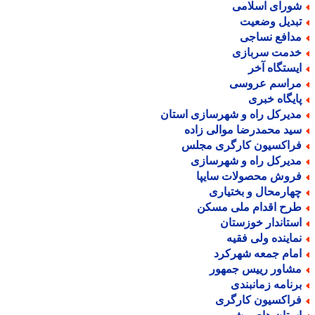
ورای اسلامی
بدیل وضعیت
دافع نساجی
دمت سربازی
یستگاه آخر
راسم عروسی
ایگاه خبری
دیرکل راه و شهرسازی استان
ید محمدرضا موالی زاده
راکسیون کارگری مجلس
دیرکل راه و شهرسازی
روش محصولات سایپا
هارمحال و بختیاری
رح اقدام ملی مسکن
ستاندار خوزستان
ماینده ولی فقیه
مام جمعه شهرکرد
شاور رییس جمهور
رنامه زمانبندی
راکسیون کارگری