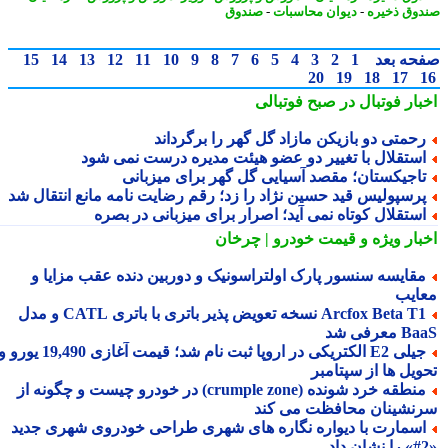
وق ذخیره
-
دیوان محاسبات
-
صندوق
حه بعد
1
2
3
4
5
6
7
8
9
10
11
12
13
14
15
20
19
18
17
بار فوتبال در صبح فوتبالی
حمتی دو بازیکن مازاد گل گهر را برگرداند
ستقلال با تغییر دو عضو هیئت مدیره درست نمی شود
اجیکستان؛ مقصد آسیایی گل گهر برای میزبانی
رسپولیس قید حسین نژاد را زد؛ رقم رضایت نامه مانع انتقال شد
ستقلال کوتاه نمی آید؛ اصرار برای میزبانی در بصره
بار ویژه
و قیمت خودرو | چرخان
قایسه سنسور پارک اولتراسونیک و دوربین دنده عقب مزایا و
ایب
Arcfox Beta T1 نسخه تعویض پذیر باتری با باتری CATL و مدل
معرفی شد
جیلی E2 الکتریکی در اروپا ثبت نام شد؛ قیمت آغازی 19,490 یورو و
ویل ها از سپتامبر
منطقه خرد شونده (crumple zone) در خودرو چیست و چگونه از
نشینان محافظت می کند
سمارت با دیواره نگاره های شهری طراحی خودروی شهری جدید