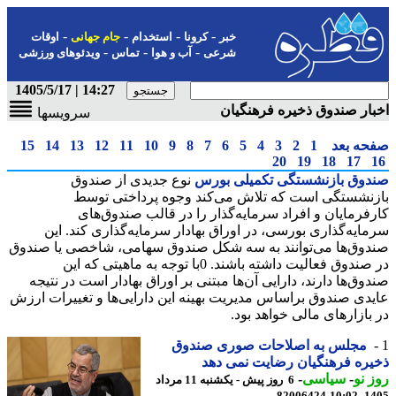
-
-
-
-
خبر
کرونا
استخدام
جام جهانی
اوقات
-
-
-
شرعی
آب و هوا
تماس
ویدئوهای ورزشی
14:27 | 1405/5/17
ار صندوق ذخیره فرهنگیان
سرویسها
حه بعد
1
2
3
4
5
6
7
8
9
10
11
12
13
14
15
20
19
18
17
دوق بازنشستگی تکمیلی بورس
نوع جدیدی از صندوق
نشستگی است که تلاش می‌کند وجوه پرداختی توسط
فرمایان و افراد سرمایه‌گذار را در قالب صندوق‌های
ایه‌گذاری بورسی، در اوراق بهادار سرمایه‌گذاری کند. این
وق‌ها می‌توانند به سه شکل صندوق سهامی، شاخصی یا صندوق
در صندوق فعالیت داشته باشند. 0با توجه به ماهیتی که این
وق‌ها دارند، دارایی‌ آن‌ها مبتنی بر اوراق بهادار است در نتیجه
دی صندوق براساس مدیریت بهینه این دارایی‌ها و تغییرات ارزش
بازارهای مالی خواهد بود.
مجلس به اصلاحات صوری صندوق
ره فرهنگیان رضایت نمی دهد
 نو
-
سیاسی
-
6 روز پیش - یکشنبه 11 مرداد