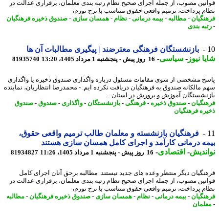
نین مصوب، از جمله اجرای صحیح نظام رتبه بندی معلمان، برقراری عدالت در
م پرداخت، ترمیم واقعی حقوق متناسب با نرخ تورم،
نگیان
-
مطالبه
-
بیمه درمانی
-
نظام
-
همسان سازی
-
صندوق ذخیره فرهنگیان
به بندی
بازنشستگان فرهنگی معترضند | پیگیری مطالبات آن ها
ا نیوز
-
سیاسی
-
16 روز پیش - پنجشنبه 1 مرداد 1405، 13:20
81935740
خ مشخصی از سوی مقامات مسئول درباره واگذاری صندوق ذخیره یا واگذاری
 مالکانه صندوق به فرهنگیان دریافت نکرده ایم. - محمدرضا انتظاریان، نماینده
نشستگان آموزش و پرورش در استان ...
نگیان
-
صندوق ذخیره
-
فرهنگی
-
بازنشستگان
-
واگذاری
-
صندوق
-
صندوق
ره فرهنگیان
فرهنگیان بازنشسته و معلمان طالب ترمیم واقعی حقوق،
ه درمانی کارآمد و اجرای کامل همسان سازی هستند
ندیش
-
اقتصادی
-
16 روز پیش - پنجشنبه 1 مرداد 1405، 11:26
81934827
نگیان دیگر منتظر وعده های جدید نیستند. مطالبه برحق آنان اجرای کامل
نین مصوب، از جمله اجرای صحیح نظام رتبه بندی معلمان، برقراری عدالت در
م پرداخت، ترمیم واقعی حقوق متناسب با نرخ تورم،
نگیان
-
بیمه درمانی
-
نظام
-
همسان سازی
-
صندوق ذخیره فرهنگیان
-
مطالبه
لمان