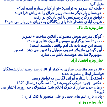
دیل کرد
عنه تند شومر به ترامپ؛ «تو از کدام سیاره آمده ای؟»
ربستان بار دیگر نخست وزیر عراق را به ریاض فراخواند
وافق بزرگ پرسپولیس با این بازیکن لو رفت
ریب آبادی هشدار داد؛ پای بیگانگان به دریای خزر باز می شود؟
بار ویژه
تک ناک
وگل مترجم هوش مصنوعی آفلاین ساخت + تصویر
فر تا صد برگزاری سومین المپیک فناوری ۱۴۰۵
شت این چت بات یک آدم واقعی نشسته است!
ین گوشی ماژولار تعریف موبایل را تغییر می دهد + تصویر
وتورولا ساعت هوشمند تاشو می سازد
بار ویژه
اقتصاد آزاد
30 درصد متناسب سازی به کمتر از 10 درصد رسید / بازنشستگان
استار ابطال مصوبه شدند
ستقلال با ستاره ایرانی لگانس به توافق رسید
کس| چهره «نیکی کریمی» در 20 سالگی در سال 1370
مان جدید شارژ کالابرگ اعلام شد؛ مشمولان چه روزی اعتبار می
رند؟
ایان بازی تیم های یحیی و علی منصور با کتک کاری!
بار ویژه
روز نو