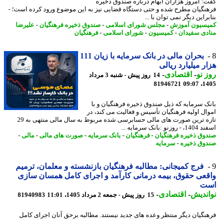
: امروز هزاران ابهام درباره صندوق ذخیره
نگیان مطرح شده و حتی دستگاه قضایی نیز به این موضوع ورود کرده است؛ -
راین دیگر نمی توان با ...
سیون آموزش
-
مجلس شورای اسلامی
-
صندوق ذخیره فرهنگیان
-
علیرضا
دی سفیدان
-
کمیسیون
-
شورای اسلامی
-
فرهنگیان
بحران مالی در بانک سرمایه با زیان 111
ر میلیارد ریالی
 نو
-
اقتصادی
-
14 روز پیش - شنبه 3 مرداد
81946721
1405
ک سرمایه که ذیل صندوق ذخیره فرهنگیان و با
ال اولیه فرهنگیان تأسیس و فعالیت می کند، در
تازه ترین صورت های مالی حسابرسی شده مربوط به سال مالی منتهی به 29
زنو :بانک سرمایه ...
وق ذخیره فرهنگیان
-
فرهنگیان
-
بانک سرمایه
-
صورت های مالی
-
مالی
-
وق ذخیره
-
سرمایه
فرج کمیجانی: مطالبه فرهنگیان بازنشسته و معلمان، ترمیم
عی حقوق، بیمه درمانی کارآمد و اجرای کامل همسان سازی
ت
ندیش
-
اقتصادی
-
15 روز پیش - جمعه 2 مرداد 1405، 11:01
81940983
نگیان دیگر منتظر وعده های جدید نیستند. مطالبه برحق آنان اجرای کامل