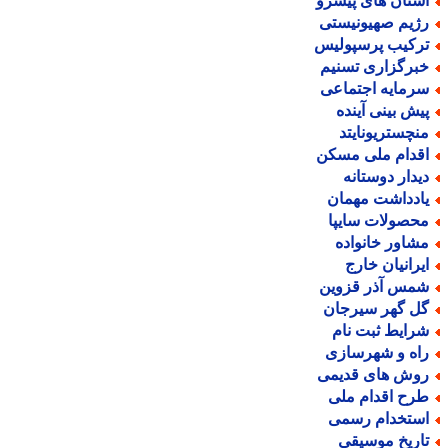
ستان های پیشرو
ژیم صهیونیستی
رکیب پرسپولیس
برگزاری تسنیم
رمایه اجتماعی
یش بینی آینده
نچستریونایتد
قدام ملی مسکن
یدار دوستانه
ادداشت مهمان
حصولات سایپا
شاور خانواده
یرانیان خارج
مس آذر قزوین
ل گهر سیرجان
رایط ثبت نام
اه و شهرسازی
وش های قدیمی
رح اقدام ملی
ستخدام رسمی
اریخ موسیقی