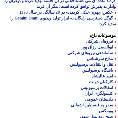
ند /عده ای می گفتند فلانی در آن جلسه تهدید کرده و دیگران را
ار به پذیرش توافق کرده است؛ مگر آن فرما
س| چهره «نیکی کریمی» در 20 سالگی در سال 1370
گوگل دسترسی رایگان به ابزار تولید ویدیوی Gemini Omni را
ید کرد
ضوعات داغ:
یروهای شرکتی
بوالفضل رزاق پور
اماندهی نیروهای شرکتی
داح سرشناس
قل و انتقالات پرسپولیس
اشگاه پرسپولیس
مید عالیشاه
ارکنان دولت
نتقالات پرسپولیس
نسولگری ایران
ادستان عمومی
فر به فلسطین اشغالی
ومکس
بح زود بیدار شدن