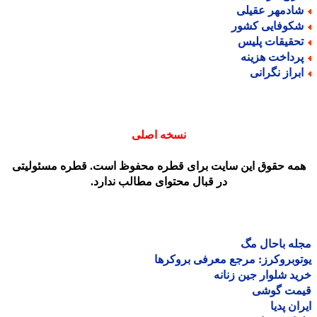
ادمهر عقیلی
کوفایی کشور
حقیقات پلیس
رداخت هزینه
براز نگرانی
نسخه اصلی
مه حقوق این سایت برای قطره محفوظ است. قطره مسئولیتی
در قبال محتوای مطالب ندارد.
ه باحال مگ
وبروکرز: مرجع معرفی بروکرها
د شلوار جین زنانه
مت گوشی
ان پدیا