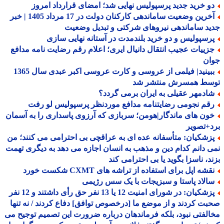
و خرید جدید پرسپولیس نهایی شد؛ امضای قرارداد امروز
آخرین وضعیت ساماندهی کارکنان دولت در 17 مرداد 1405 | خبر
د ساماندهی نیروهای شرکتی و تبدیل وضعیت
رسپولیس و دو خرید بلندمدت در آستانه نهایی سازی
زییات عجیب انتقال دانیال ایری؛ اعلام رقم رضایت نامه مدافع
ان
ببینید| فیلمی از عروسی و کارت عروسی اکبر عبدی سال 1365
سط همسرش منتشر شد
ادمهر عقیلی به ایران برمی گردد؟
قم نجومی رضایتنامه مدافع موردنظر پرسپولیس لو رفت
ون های ماندگار|هومن؛ سربازی که آرزوی پاسداری را به آسمان
+تصویر
زشکیان: متأسفانه عده ای به عراقچی بی احترامی می کنند؛ من
 دانم کدام دین و مذهب به انسان اجازه می دهد به دیگری تهمت
د، ناسزا بگوید یا بی احترامی کند
شه اپل برای استفاده از تراشه های CXMT شکست خورد
الاد پاستا و سبزیجات با یک سس رژیمی
پزشکیان: در شورای امنیت 12 یا 13 نفر حق رأی داشتند و 12 نفر
ت کردند و از موضع ما [درخصوص توافق] دفاع کردند / نه تنها
لفتی نبود، بلکه فرماندهان درباره ضرورت این تصمیم توجیح می