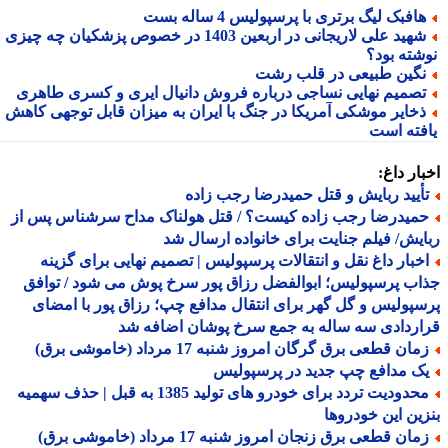
افبک لیگ برتری با پرسپولیس 4 ساله بست
شهید علی لاریجانی در اربعین 1403 در خصوص پزشکیان چه چیزی
شته بود؟
گین طبیعی در قلب رشت
صمیم نهایی نساجی درباره فروش دانیال ایری و کسری طاهری
خایر موشکی آمریکا در جنگ با ایران به میزان قابل توجهی کاهش
فته است
ار داغ:
أیید ربایش و قتل حمیدرضا رجب زاده
میدرضا رجب زاده کیست؟ / قتل هولناک مداح سرشناس پس از
یش/ فیلم جنایت برای خانواده ارسال شد
خبار داغ نقل و انتقالات پرسپولیس | تصمیم نهایی برای گزینه
ب پرسپولیس؛ ابوالفضل رزاق پور سرخ پوش می شود / توافق
پولیس و گل گهر برای انتقال مدافع چپ؛ رزاق پور با امضای
ردادی سه ساله به جمع سرخ پوشان اضافه شد
ان قطعی برق گرگان امروز شنبه 17 مرداد (خاموشی برق)
ک مدافع چپ جدید در پرسپولیس
محدودیت تردد برای خودرو های تولید 1385 به قبل | حذف سهمیه
ین این خودروها
ان قطعی برق زنجان امروز شنبه 17 مرداد (خاموشی برق)