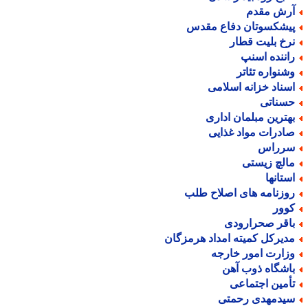
رش مقدم
یشکسوتان دفاع مقدس
رخ بلیت قطار
اننده اسنپ
شنواره تئاتر
سناد خزانه اسلامی
سناتی
هترین مبلمان اداری
ادرات مواد غذایی
رراس
الچ زیستی
ستانها
وزنامه های اصلاح طلب
وور
اقر صحرارودی
دیرکل کمیته امداد هرمزگان
زارت امور خارجه
اشگاه ذوب آهن
أمین اجتماعی
یدمهدی رحمتی