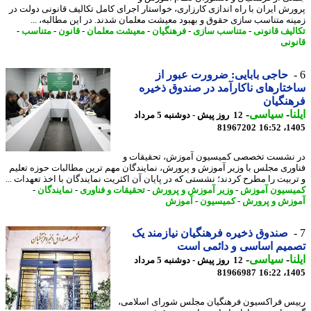
رش ایران با راه اندازی کارزاری، خواستار اجرای کامل تکالیف قانونی دولت در
نه متناسب سازی حقوق و بهبود معیشت معلمان شدند. در این مطالبه، ...
لیف قانونی
-
متناسب سازی
-
فرهنگیان
-
معیشت معلمان
-
قانون
-
متناسب
-
ونی
حاجی بابایی: ضرورت عبور از
تارهای ناکارآمد در صندوق ذخیره
نگیان
ا
-
سیاسی
-
12 روز پیش - دوشنبه 5 مرداد
81967202
1405
نشست تخصصی کمیسیون آموزش، تحقیقات و
وری مجلس با وزیر آموزش و پرورش، نمایندگان مهم ترین مطالبات حوزه تعلیم
ربیت را مطرح کردند؛ نشستی که در پایان آن اکثریت نمایندگان با اخذ تعهدات ...
سیون آموزش
-
وزیر آموزش و پرورش
-
تحقیقات و فناوری
-
نمایندگان
-
زش و پرورش
-
کمیسیون
-
آموزش
صندوق ذخیره فرهنگیان نیازمند یک
میم اساسی و دائمی است
ا
-
سیاسی
-
12 روز پیش - دوشنبه 5 مرداد
81966987
1405
س فراکسیون فرهنگیان مجلس شورای اسلامی،