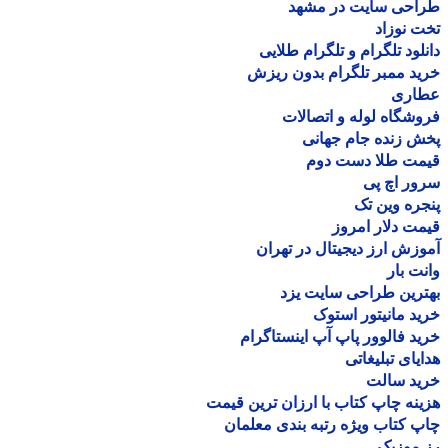
احی سایت در مشهد
 نوزاد
لود تلگرام و تلگرام طلایی
د ممبر تلگرام بدون ریزش
اری
شگاه لوله و اتصالات
 زنده جام جهانی
مت طلا دست دوم
ر اچ پی
ره وین تک
ت دلار امروز
زش ارز دیجیتال در تهران
ت بار
رین طراحی سایت یزد
د مانیتور استوک
د فالوور پاپ آپ اینستاگرام
یای تبلیغاتی
ید سالت
نه چاپ کتاب با ارزان ترین قیمت
 کتاب ویژه رتبه بندی معلمان
موزیک