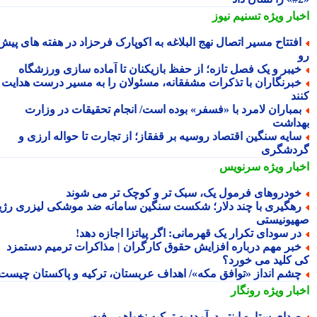
بار ویژه
تسنیم نیوز
فتتاح مسیر اتصال نهج البلاغه به اکوپارک فرحزاد در هفته های پیش
یبر و یک فصل تازه؛ از حفظ بازیکنان تا آماده سازی ورزشگاه
برنگاران با تذکرات مشفقانه، مسئولان را به مسیر درست هدایت
ند
مباران لامرد با «فسفر» بوده است/ انجام تحقیقات در وزارت
داشت
ایه سنگین اقتصاد روسیه بر قفقاز؛ از تجارت تا حواله ارزی و
دشگری
بار ویژه
سرنویس
ودروهای فرمول یک، سبک تر و کوچک تر می شوند
هگیری با چند دلار؛ شکست سنگین سامانه ضد موشکی لیزری رژیم
یونیستی
ر سودای تکرار یک قهرمانی: اگر پیاتزا اجازه دهد!
بر مهم درباره افزایش حقوق کارگران | مذاکرات ترمیم دستمزد
 کلید می خورد؟
شم انداز «توافق مکه»/ اهداف عربستان، ترکیه و پاکستان چیست؟
بار ویژه
رونگار
دای ستاره اینتر درآمد: به ترکیه نخواهم رفت