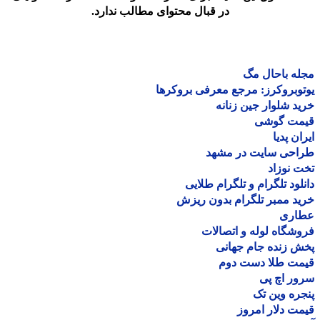
در قبال محتوای مطالب ندارد.
ه باحال مگ
وبروکرز: مرجع معرفی بروکرها
د شلوار جین زنانه
مت گوشی
ان پدیا
احی سایت در مشهد
 نوزاد
لود تلگرام و تلگرام طلایی
د ممبر تلگرام بدون ریزش
اری
شگاه لوله و اتصالات
 زنده جام جهانی
مت طلا دست دوم
ر اچ پی
ره وین تک
ت دلار امروز