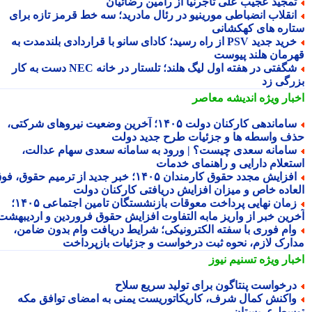
مجید عجیب علی تاجرنیا از رامین رضائیان
نقلاب انضباطی مورینیو در رئال مادرید؛ سه خط قرمز تازه برای
اره های کهکشانی
خرید جدید PSV از راه رسید؛ کادای سانو با قراردادی بلندمدت به
رمان هلند پیوست
شگفتی در هفته اول لیگ هلند؛ تلستار در خانه NEC دست به کار
رگی زد
بار ویژه
اندیشه معاصر
ساماندهی کارکنان دولت ۱۴۰۵؛ آخرین وضعیت نیروهای شرکتی،
ف واسطه ها و جزئیات طرح جدید دولت
امانه سعدی چیست؟ | ورود به سامانه سعدی سهام عدالت،
تعلام دارایی و راهنمای خدمات
افزایش مجدد حقوق کارمندان ۱۴۰۵؛ خبر جدید از ترمیم حقوق، فوق
عاده خاص و میزان افزایش دریافتی کارکنان دولت
زمان نهایی پرداخت معوقات بازنشستگان تامین اجتماعی ۱۴۰۵؛
رین خبر از واریز مابه التفاوت افزایش حقوق فروردین و اردیبهشت
ام فوری با سفته الکترونیکی؛ شرایط دریافت وام بدون ضامن،
ارک لازم، نحوه ثبت درخواست و جزئیات بازپرداخت
بار ویژه
تسنیم نیوز
رخواست پنتاگون برای تولید سریع سلاح
اکنش کمال شرف، کاریکاتوریست یمنی به امضای توافق مکه
سط عربستان