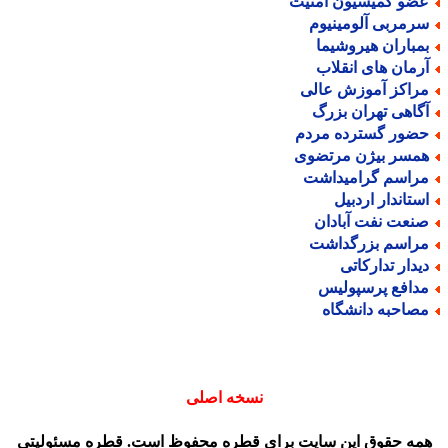
ضو کمیسیون امنیت
رمربی آلومینیوم
مباران هیروشیما
رمان های انقلاب
راکز آموزش عالی
گاهی تهران بزرگ
ضور گسترده مردم
مسر بیژن مرتضوی
راسم گرامیداشت
ستاندار اردبیل
نعت نفت آبادان
راسم بزرگداشت
یدار تدارکاتی
دافع پرسپولیس
صاحبه دانشگاه
نسخه اصلی
مه حقوق این سایت برای قطره محفوظ است. قطره مسئولیتی