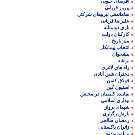
فریقای جنوبی
یروز قربانی
اماندهی نیروهای شرکتی
لیرضا قربانی
ازی دوستانه
ارکنان دولت
یز تاریخ
نتخاب پیمانکار
یشخوان
راشه
اه های لاغری
ختران شین آبادی
ولاق کسن
ستیون کین
ماینده کلیمیان در مجلس
یداری اسلامی
هدای پرواز
ارش رگباری
مضان صالحی
ائران پاکستانی
رنامه بودوه