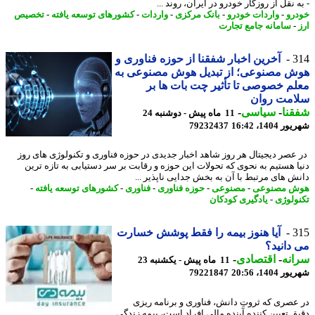
 نقل از روزگار خودرو در ایران، روند ...
رو
-
واردات خودرو
-
بانک مرکزی
-
واردات
-
کشورهای توسعه یافته
-
تخصیص
-
سامانه جامع تجارت
3
آخرین اخبار شفقنا از حوزه فناوری و
ش مصنوعی؛ از تبدیل هوش مصنوعی به
م خصوصی تا تأثیر چت بات ها بر
امت روان
نا
-
سیاسی
-
11 ماه پیش - دوشنبه 24
1404، 16:42
79232437
عصر دیجیتال هر روز شاهد اخبار جدیدی در حوزه فناوری و تکنولوژی های روز
ا هستیم به نحوی که تحولات این حوزه و رقابت بر سر دستیابی به تازه ترین
ش های مرتبط با آن به بخش جدایی ناپذیر ...
ش مصنوعی
-
مصنوعی
-
حوزه فناوری
-
فناوری
-
کشورهای توسعه یافته
-
ولوژی
-
یادگیری کودکان
3
آیا هنوز بیمه را فقط پوشش خسارت
دانید؟
نه
-
اقتصادی
-
11 ماه پیش - یکشنبه 23
1404، 20:56
79221847
عصری که ثروتِ دانش، فناوری و برنامه ریزی
ق تعیین کننده آینده مالی افراد است، بیمه زندگی