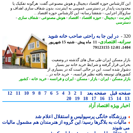
 کارشناس حوزه اقتصاد دیجیتال و هوش مصنوعی گفت: هرگونه تفکیک یا
ودیت پایدار در دسترسی عمومی به اینترنت، بدون شفاف سازی اهداف و
وکار اجرایی، - شفقنا رسانه- این کارشناس حوزه اقتصاد ...
ترنت
-
دیجیتال
-
حوزه اقتصاد
-
اقتصاد
-
هوش مصنوعی
-
شفاف سازی
-
ترسی
3
در این جا به راحتی صاحب خانه شوید
نه
-
اقتصادی
-
11 ماه پیش - شنبه 15 شهریور
79123155
1404
ار مسکن ایران طی سال های گذشته در وضعیت
انی قرار گرفته و شرایط خرید خانه نیز بسیار
ار شده است. این در حالی است که در بسیاری از
رهای توسعه یافته نظیر فرانسه، - خرید خانه در ...
ار مسکن
-
ایران
-
بازار
-
مسکن
-
ایران و فرانسه
-
خرید خانه
-
کشور
حه قبل
صفحه بعد
1
2
3
4
5
6
7
8
9
10
11
12
20
19
18
17
16
15
14
بار ویژه
اقتصاد آزاد
رزشگاه خانگی پرسپولیس و استقلال اعلام شد
الیات به بلاگرها رسید/ این گروه از هنرمندان هم مشمول مالیات
 شوند