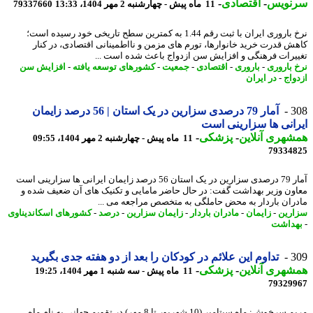
نویس
-
اقتصادی
-
11 ماه پیش - چهارشنبه 2 مهر 1404، 13:33
79337660
نرخ باروری ایران با ثبت رقم 1.44 به کمترین سطح تاریخی خود رسیده است؛
ش قدرت خرید خانوارها، تورم های مزمن و نااطمینانی اقتصادی، در کنار
یرات فرهنگی و افزایش سن ازدواج باعث شده است ...
 باروری
-
باروری
-
اقتصادی
-
جمعیت
-
کشورهای توسعه یافته
-
افزایش سن
واج
-
در ایران
3
آمار 79 درصدی سزارین در یک استان | 56 درصد زایمان
انی ها سزارینی است
هری آنلاین
-
پزشکی
-
11 ماه پیش - چهارشنبه 2 مهر 1404، 09:55
79334
آمار 79 درصدی سزارین در یک استان 56 درصد زایمان ایرانی ها سزارینی است
ون وزیر بهداشت گفت: در حال حاضر مامایی و تکنیک های آن ضعیف شده و
ران باردار به محض حاملگی به متخصص مراجعه می ...
رین
-
زایمان
-
مادران باردار
-
زایمان سزارین
-
درصد
-
کشورهای اسکاندیناوی
داشت
3
تداوم این علائم در کودکان را بعد از دو هفته جدی بگیرید
هری آنلاین
-
پزشکی
-
11 ماه پیش - سه شنبه 1 مهر 1404، 19:25
79329
مریم سرخوش: ماه سپتامبر (10 شهریور تا 8 مهر) در تقویم جهانی به نام ماه