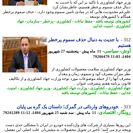
ر جهاد کشاورزی با تاکید بر این که با جدیت به
ال حذف سموم پرخطر هستیم، خاطرنشان کرد:
رغم محدودیت هایی که در مبادی تامین سموم وجود دارد، - حذف سموم پرخطر
ام با کشورهای توسعه ...
رهای توسعه یافته
-
حفظ نباتات
-
کشاورزی
-
پرخطر
-
سازمان
-
جهاد
ورزی
-
امنیت غذایی
3
با جدیت به دنبال حذف سموم پرخطر
تیم
ش
-
سیاسی
-
11 ماه پیش - پنجشنبه 27 شهریور
79266479
1404
ر جهاد کشاورزی سلامت محصولات کشاورزی از
 میزان مصرف کود و سموم، زمان و مقدار
ف آنها را از جمله موضوعات مورد توجه وزارت جهاد کشاورزی و از تکالیف
ون برنامه هفتم پیشرفت عنوان ...
د کشاورزی
-
کشاورزی
-
وزارت جهاد کشاورزی
-
وزیر جهاد کشاورزی
-
امنیت
یی
-
حفظ نباتات
-
کشورهای توسعه یافته
3
خودروهای وارداتی در گمرک؛ داستان یک گره بی پایان
گار
-
اقتصادی
-
11 ماه پیش - سه شنبه 25 شهریور 1404، 11:12
79241289
 روزها بسیاری از شرکت های واردکننده خودرو در ایران با مشکلی جدی دست
جه نرم می کنند؛ تأخیر در تحویل محصولات به مشتریان. علت اصلی این معضل،