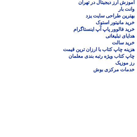
زش ارز دیجیتال در تهران
ت بار
رین طراحی سایت یزد
د مانیتور استوک
د فالوور پاپ آپ اینستاگرام
یای تبلیغاتی
ید سالت
نه چاپ کتاب با ارزان ترین قیمت
 کتاب ویژه رتبه بندی معلمان
موزیک
مات مرکزی بوش