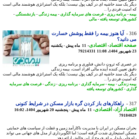
ر یک سند حاشیه ای در کیف پول نیست؛ بلکه یک استراتژی هوشمند مالی است
منیت فردی را ...
ه
-
برنامه ریزی
-
فرصت های سرمایه گذاری
-
بیمه زندگی
-
بازنشستگی
-
رهای توسعه یافته
-
مالی
3
آیا هنوز بیمه را فقط پوشش خسارت
دانید؟
حه اقتصاد
-
اقتصادی
-
11 ماه پیش - یکشنبه
79214331
عصری که ثروتِ دانش، فناوری و برنامه ریزی
ق تعیین کننده آینده مالی افراد است، بیمه زندگی
ر یک سند حاشیه ای در کیف پول نیست؛ بلکه یک استراتژی هوشمند مالی است
منیت فردی را ...
ه زندگی
-
بیمه
-
سرمایه گذاری
-
برنامه ریزی
-
زندگی
-
فرصت های سرمایه
ری
-
کشورهای توسعه یافته
3
راهکارهای باز کردن گره بازار مسکن در شرایط کنونی
صاد آزاد
-
اقتصادی
-
11 ماه پیش - پنجشنبه 20 شهریور 1404، 16:02
79184
ان مسکن در ایران با مدیریت ناکارآمد زمین و غفلت از سیاست های حمایتی
ن استیجاری شدت گرفته است؛ اما الگوبرداری از مدل های جهانی می تواند
 حلی پایدار برای خروج از این چالش ارائه دهد.