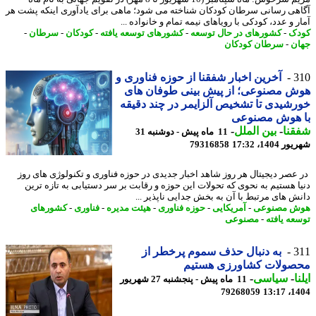
هی رسانی سرطان کودکان شناخته می شود؛ ماهی برای یادآوری اینکه پشت هر
 و عدد، کودکی با رویاهای نیمه تمام و خانواده ...
ک
-
کشورهای در حال توسعه
-
کشورهای توسعه یافته
-
کودکان
-
سرطان
-
ن
-
سرطان کودکان
3
آخرین اخبار شفقنا از حوزه فناوری و
ش مصنوعی؛ از پیش بینی طوفان های
شیدی تا تشخیص آلزایمر در چند دقیقه
 هوش مصنوعی
نا
-
بین الملل
-
11 ماه پیش - دوشنبه 31
1404، 17:32
79316858
عصر دیجیتال هر روز شاهد اخبار جدیدی در حوزه فناوری و تکنولوژی های روز
ا هستیم به نحوی که تحولات این حوزه و رقابت بر سر دستیابی به تازه ترین
ش های مرتبط با آن به بخش جدایی ناپذیر ...
ش مصنوعی
-
آمریکایی
-
حوزه فناوری
-
هیئت مدیره
-
فناوری
-
کشورهای
عه یافته
-
مصنوعی
3
به دنبال حذف سموم پرخطر از
صولات کشاورزی هستیم
ا
-
سیاسی
-
11 ماه پیش - پنجشنبه 27 شهریور
79268059
1404