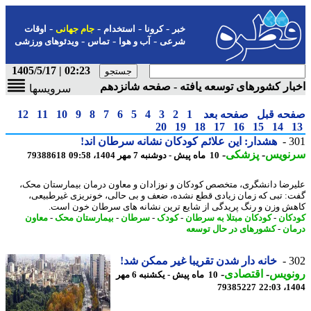
-
-
-
-
خبر
کرونا
استخدام
جام جهانی
اوقات
-
-
-
شرعی
آب و هوا
تماس
ویدئوهای ورزشی
02:23 | 1405/5/17
ار کشورهای توسعه یافته - صفحه شانزدهم
سرویسها
حه قبل
صفحه بعد
1
2
3
4
5
6
7
8
9
10
11
12
20
19
18
17
16
15
14
3
هشدار: این علائم کودکان نشانه سرطان اند!
نویس
-
پزشکی
-
10 ماه پیش - دوشنبه 7 مهر 1404، 09:58
79388618
رضا دانشگری، متخصص کودکان و نوزادان و معاون درمان بیمارستان محک،
: تبی که زمان زیادی قطع نشده، ضعف و بی حالی، خونریزی غیرطبیعی،
ش وزن و رنگ پریدگی از شایع ترین نشانه های سرطان خون است.
کان
-
کودکان مبتلا به سرطان
-
کودک
-
سرطان
-
بیمارستان محک
-
معاون
ان
-
کشورهای در حال توسعه
3
خانه دار شدن تقریبا غیر ممکن شد!
نویس
-
اقتصادی
-
10 ماه پیش - یکشنبه 6 مهر
79385227
1404