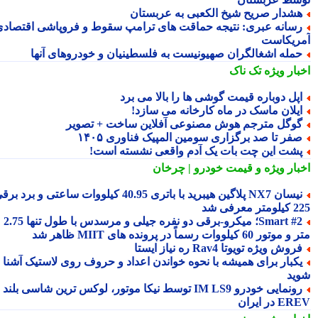
شدار صریح شیخ الکعبی به عربستان
سانه عبری: نتیجه حماقت های ترامپ سقوط و فروپاشی اقتصادی
ریکاست
مله اشغالگران صهیونیست به فلسطینیان و خودروهای آنها
بار ویژه
تک ناک
پل دوباره قیمت گوشی ها را بالا می برد
یلان ماسک در ماه کارخانه می سازد!
وگل مترجم هوش مصنوعی آفلاین ساخت + تصویر
فر تا صد برگزاری سومین المپیک فناوری ۱۴۰۵
شت این چت بات یک آدم واقعی نشسته است!
بار ویژه
و قیمت خودرو | چرخان
نیسان NX7 پلاگین هیبرید با باتری 40.95 کیلووات ساعتی و برد برقی
 معرفی شد
Smart #2؛ میکرو-برقی دو نفره جیلی و مرسدس با طول تنها 2.75
ور 60 کیلووات رسماً در پرونده های MIIT ظاهر شد
روش ویژه تویوتا Rav4 ره نیاز ایستا
کبار برای همیشه با نحوه خواندن اعداد و حروف روی لاستیک آشنا
ید
رونمایی خودرو IM LS9 توسط نیکا موتور، لوکس ترین شاسی بلند
 در ایران