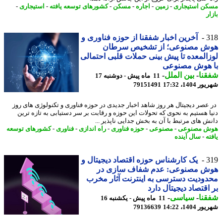
ن استیجاری
-
زمین
-
اجاره
-
مسکن
-
کشورهای توسعه یافته
-
استیجاری
-
ر
3
آخرین اخبار شفقنا از حوزه فناوری و
ش مصنوعی؛ از تشخیص سرطان
المعده تا پیش بینی حملات قلبی احتمالی
 هوش مصنوعی
نا
-
بین الملل
-
11 ماه پیش - دوشنبه 17
1404، 17:32
79151491
عصر دیجیتال هر روز شاهد اخبار جدیدی در حوزه فناوری و تکنولوژی های روز
ا هستیم به نحوی که تحولات این حوزه و رقابت بر سر دستیابی به تازه ترین
ش های مرتبط با آن به بخش جدایی ناپذیر ...
ش مصنوعی
-
مصنوعی
-
حوزه فناوری
-
راه اندازی
-
فناوری
-
کشورهای توسعه
ه
-
سال آینده
3
یک کارشناس حوزه اقتصاد دیجیتال و
ش مصنوعی: عدم شفاف سازی در
ودیت دسترسی به اینترنت آثار مخرب
اقتصاد دیجیتال دارد
نا
-
سیاسی
-
11 ماه پیش - یکشنبه 16
1404، 14:22
79136639