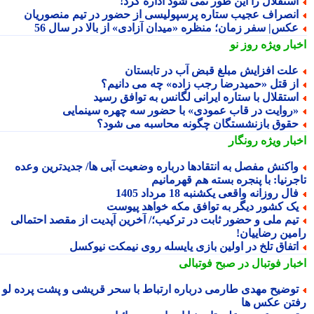
ستقلال را این طور نمی شود اداره کرد!
نصراف عجیب ستاره پرسپولیسی از حضور در تیم منصوریان
کس| سفر زمان؛ منظره «میدان آزادی» از بالا در سال 56
بار ویژه
روز نو
لت افزایش مبلغ قبض آب در تابستان
ز قتل «حمیدرضا رجب زاده» چه می دانیم؟
ستقلال با ستاره ایرانی لگانس به توافق رسید
روایت در قاب عمودی» با حضور سه چهره سینمایی
قوق بازنشستگان چگونه محاسبه می شود؟
بار ویژه
رونگار
اکنش مفصل به انتقادها درباره وضعیت آبی ها/ جدیدترین وعده
جرنیا: با پنجره بسته هم قهرمانیم
ال روزانه واقعی یکشنبه 18 مرداد 1405
ک کشور دیگر به توافق مکه خواهد پیوست
یم ملی و حضور ثابت در ترکیب؛/ آخرین آپدیت از مقصد احتمالی
مین رضاییان!
تفاق تلخ در اولین بازی یایسله روی نیمکت نیوکسل
بار فوتبال در صبح فوتبالی
وضیح مهدی طارمی درباره ارتباط با سحر قریشی و پشت پرده لو
تن عکس ها