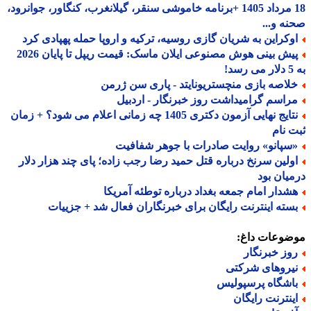
18 مرداد 1405 +برنامه خاموشی سنقر، گیلانغرب، کنگاور، جوانرود،
ه و...
وکراین به شریان گازی روسیه، ترکیه و اروپا حمله پهپادی کرد
پیش بینی هوش مصنوعی ایلان ماسک: قیمت ریپل تا پایان 2026
!
لاصه بازی منچستریونایتد - پاری سن ژرمن
راسم گرامیداشت روز خبرنگار - اردبیل
نتایج نهایی آزمون دکتری 1405 چه زمانی اعلام می شود؟ + زمان
 نام
سپانو» روایت صادرات با جوهر شفافیت
ولین سرنخ درباره قتل حمید رضا رجب زاده؛ پای چند هزار دلار
یان بود
شدار امام جمعه بغداد درباره توطئه آمریکا
سته اینترنت رایگان برای خبرنگاران فعال شد + جزییات
ضوعات داغ:
وز خبرنگار
یروهای شرکتی
اشگاه پرسپولیس
ینترنت رایگان