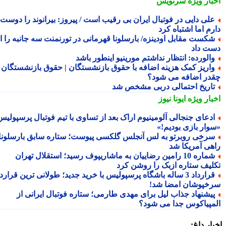
بار ویژه
سرنویس
لی دایی در فوتبال ایران بی رقیب است / پیروز: بیرانوند را دوست
م اما اشتباه کرد
کست مقابل اودینزه/ بارسلونا قهرمانی در تورنمنت سه جانبه را از
ت داد
الورده: انتظار نداشتم مورینیو اینطور باشد
اریز کمک هزینه اضافه با حقوق بازنشستگان | حقوق بازنشستگان
در اضافه می شود؟
اریخ احتمالی دربی مشخص شد
بار ویژه
ایونا نیوز
دعای جنجالی آلومینیوم اراک بعد از تساوی با تیم فوتبال پرسپولیس؛
وار بازی بودیم!»
رخی روبرتو به لس آنجلس گلکسی پیوست؛ ستاره سابق بارسلونا
هی آمریکا شد
شماره 10 رامین رضاییان به ماشاریپوف رسید؛ استقلال تهران
لیف ستاره ازبک را روشن کرد
قرارداد 3 ساله باشگاه پرسپولیس با خرید جدید؛ طولانی ترین قرارداد
خپوشان امضا شد!
یشنهاد جذاب لیل برای مهدی طارمی؛ ستاره فوتبال ایرانی از
مپیاکوس جدا می شود؟
ار داغ: