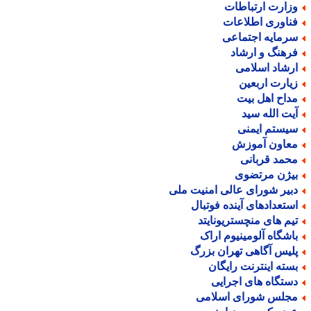
زارت ارتباطات
ناوری اطلاعات
رمایه اجتماعی
رهنگ و ارشاد
رشاد اسلامی
یارت اربعین
داح اهل بیت
یت الله سید
یستم ایمنی
عاون آموزش
حمد قربانی
یژن مرتضوی
بیر شورای عالی امنیت ملی
ستعدادهای آینده فوتبال
یم های منچستریونایتد
اشگاه آلومینیوم اراک
لیس آگاهی تهران بزرگ
سته اینترنت رایگان
ستگاه های اجرایی
جلس شورای اسلامی