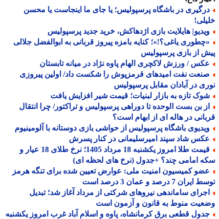
رگیری در باشگاه پرسپولیس؛ یا جای ما اینجاست یا محسن
لی!
یدیو| هایلایت بازی اژدهاکش، خرید جدید پرسپولیس
چطوری یاغی؟!»؛ کنایه بامزه پیروز قربانی به ابوالفضل جلالی
 از بازی پرسپولیس
کس / ورزش لاکچری الهام پاوه نژاد در میانه تابستان
نعت نفت امیدهای قرمزپوش را شکست داد/ اولین پیروزی
ی در آبادان مقابل پرسپولیس
وک تازه به بازار لبنیات؛ قیمت شیر افزایش یافت
ز بن بست الوحده تا دوراهی پرسپولیس و تراکتور/ چرا انتقال
انی در هاله ای از ابهام است؟
یدیوی باشگاه پرسپولیس از حواشی بازی دوستانه با آلومینیوم
کس شاد سپند امیرسلیمانی در کنار پسرش
قیمت طلا امروز یکشنبه 18 مرداد 1405؛ نرخ طلای 18 عیار و
 امامی چند؟ +جدول (نرخ های لحظه ای)
ضو کمیسیون امنیت ملی: عوارض تعیین شده برای تنگه هرمز
ران 7 درصد و عمان 3 درصد است
جرای ساماندهی نیروهای شرکتی از مرداد آغاز شد؛ تبدیل
یت منوط به قانون و آزمون است
دول قطعی برق کرمانشاه، پاوه و اسلام آباد غرب امروز یکشنبه