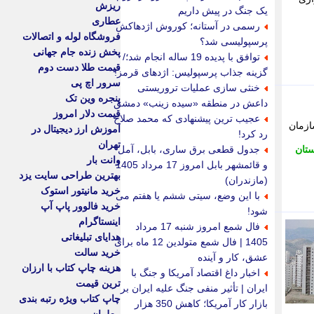
ریزش
یک جنگ در پیش داریم
عطاری
رسمی در آستانه؛ کوروش اژدهاکش
فروشگاه لوله و اتصالات
پرسپولیسی شد؟
پخش زنده جام جهانی
توافق با پدیده 19 ساله انجام شد؛/
قیمت طلا دست دوم
گزینه جذاب پرسپولیس: اژدهای قرمز!
سرور اچ پی
خنثی سازی عملیات تروریستی
پنجره وین تک
داعش در منطقه «سیده زینب» دمشق
قیمت دلار امروز
عجیب ترین پیشنهادی که محمد صلاح
ازمان
آموزش ارز دیجیتال در
رد کرد!
تهران
تان
جدول قطعی برق ساری، بابل، آمل
وانت بار
و قائمشهر بابل امروز 17 مرداد 1405
بهترین طراحی سایت یزد
(مازندران)
خرید مانیتور استوک
با این وضع، سیتی ششم یا هفتم می
خرید فالوور پاپ آپ
شود!
اینستاگرام
فال شمع امروز شنبه 17 مرداد
هدایای تبلیغاتی
1405 | فال شمع متولدین 12 ماه برای
خرید سالت
عشق، کار و آینده
هزینه چاپ کتاب با ارزان
اخبار داغ اقتصاد آمریکا و جنگ با
ترین قیمت
ایران | تأثیر منفی جنگ علیه ایران بر
چاپ کتاب ویژه رتبه بندی
بازار کار آمریکا؛ کاهش 350 هزار