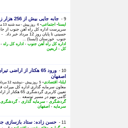
جابه جایی بیش از 256 هزار زائر اربعین با قطارهای جنوب
9 -
-
-
ایسنا
اجتماعی
4 روز پیش - سه شنبه 13 مرداد 1405، 13:50
جنوب خوزستان (ایسنا) ...
اداره کل راه آهن جنوب
-
اداره کل راه
-
کل
-
اربعین
ورود 65 هکتار از اراض
10 -
اصفهان
-
-
ایلنا
اقتصادی
5 روز پیش - دوشنبه 12 مرداد 1405، 11:37
معاون سرمایه گذاری اداره کل میراث ف
تعیین کاربری گردش
گامی مهم در مسیر توسعه ...
گردشگری
-
سرمایه گذاری
-
گردشگری و
سرمایه
-
اصفهان
حسن زاده: ستاد بازسازی جنگ
11 -
-
-
خبرگزاری دفاع مقدس
اقتصادی