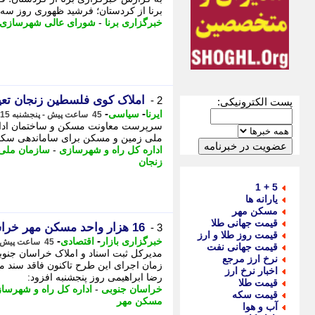
برنا از کردستان؛ فرشید ظهوری روز سه شن
خبرگزاری برنا
-
شورای عالی شهرسازی
املاک کوی فلسطین زنجان تع
2 -
پست الکترونیکی:
-
-
ایرنا
سیاسی
45 ساعت پیش - پنجشنبه 15 مرداد 1405، 11:50
سرپرست معاونت مسکن و ساختمان اداره 
ملی زمین و مسکن برای ساماندهی سکونت
اداره کل راه و شهرسازی
-
سازمان ملی
زنجان
5 + 1
یارانه ها
مسکن مهر
قیمت جهانی طلا
16 هزار واحد مسکن مهر خراسان جنوبی در انتظار صدور پایان کار و سند
3 -
قیمت روز طلا و ارز
-
-
خبرگزاری بازار
اقتصادی
45 ساعت پیش - پنجشنبه 15 مرداد 1405، 11:32
قیمت جهانی نفت
نرخ ارز مرجع
زمان اجرای این طرح تاکنون فاقد سند ما
اخبار نرخ ارز
رضا ابراهیمی روز پنجشنبه افزود:
قیمت طلا
خراسان جنوبی
-
اداره کل راه و شهرسا
قیمت سکه
مسکن مهر
آب و هوا