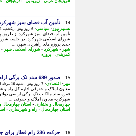
آذربایجان غربی
-
زیربنایی
-
آذربایجان
-
ط
تأمین آب فضای سبز شهرکرد
14 -
-
-
تسنیم نیوز
سیاسی
6 روز پیش - یکشنبه 11 مرداد 1405، 12:00
تأمین آب فضای سبز شهرکرد از طریق پس
شورای اسلامی شهرکرد، در جلسه شورای
جدی پروژه های راهبردی شهر، ...
شهر
-
شهرکرد
-
شورای اسلامی شهر
-
کمربندی
-
پروژه
صدور 689 سند تک برگی اراضی دولتی در چهارمحال و بختیاری
15 -
-
-
مهر
اقتصادی
7 روز پیش - شنبه 10 مرداد 1405، 18:25
شهرکرد- معاون املاک و حقوقی ...
چهارمحال و بختیاری
-
استان چهارمحال و 
استان چهارمحال
-
راه و شهرسازی
-
است
حرکت 336 رام قطار برای جابه جایی زائران اربعین حسینی
16 -