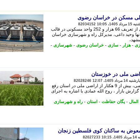
82034152
مدیرکل راه و شهرسازی خراسان رضوی از تعریف 66 هزار و 252 واحد مسکونی در قالب
نها وحید داعی، مدیرکل راه و شهرسازی خراسان
مشهد،
زی
-
هزار
-
سازی
-
خراسان رضوی
-
شهرسازی
-
82028246
با تلاش شبانه روزی یگان حفاظت از اراضی، بیش از 9 هکتار از اراضی ملی در استان رفع
زارش بازار ، روح الله عمادی با اشاره به اجرای
المال
-
یگان حفاظت
-
استان
-
راه و شهرسازی
معوض به ساکنان کوی فلسطین زنجان
82027233