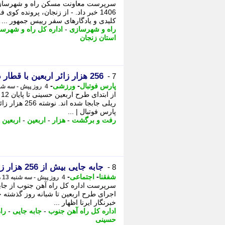
سرپرست معاونت مسکن راه و شهرسازی ز
1406 خبر داد. - از زنجان، پرونده 
کلیدی و یادگارهای سفر رییس جمهور ...
راه و شهرسازی
-
اداره کل راه و شهرس
استان زنجان
256 هزار زائر اربعین با قطار در خوزستان جابجا شدند
7 -
-
-
پارس فوتبال
ورزشی
4 روز پیش - سه شنبه 13 مرداد 1405، 14:45
ریلی جابجا شد
پارس فوتبال | ...
رفت و برگشت
-
هزار
-
اربعین
-
اربعین
جابه جایی بیش از 256 هزار زائر اربعین از طریق راه آهن جنوب
8 -
-
-
شفقنا
اجتماعی
4 روز پیش - سه شنبه 13 مرداد 1405، 14:07
اجرای طرح اربعین تا شبانه روز گذشته خ
خبرنگار ایرنا اظهار ...
اداره کل راه آهن جنوب
-
جابه جایی
-
را
حسینی