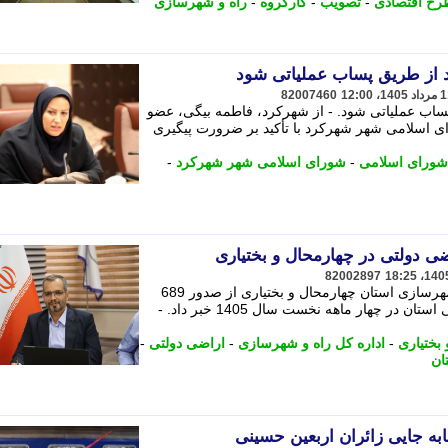
رح اقتصادی
-
تصویب
-
کارگروه
-
راه و شهرسازی
 از طریق پساب عملیاتی شود
82007460
اب عملیاتی شود. - از شهرکرد، فاطمه بیگی، عضو
 اسلامی شهر شهرکرد با تأکید بر ضرورت پیگیری
شورای اسلامی
-
شورای اسلامی شهر شهرکرد
-
82002897
معاون املاک و حقوقی اداره کل راه و شهرسازی استان چهارمحال و بختیاری از صدور 689
فقره سند مالکیت تک برگی اراضی دولتی استان در چهار ماهه نخست سال 1405 خبر داد. -
بختیاری
-
اداره کل راه و شهرسازی
-
اراضی دولتی
-
ان