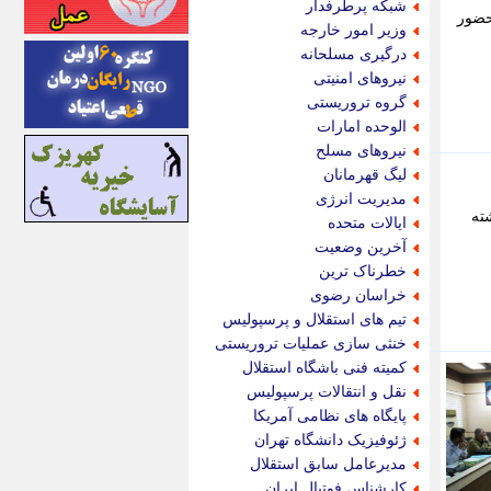
شبکه پرطرفدار
حضور
اینتیتر
وزیر امور خارجه
ایونا نیوز
درگیری مسلحانه
بازتاب آنلاین
نیروهای امنیتی
باشگاه خبرنگاران
گروه تروریستی
باغستان نیوز
الوحده امارات
بامبوک
نیروهای مسلح
ببین و بخون
لیگ قهرمانان
بدینسان
مدیریت انرژی
بنکر
 گذشته
ایالات متحده
بیت ران
آخرین وضعیت
پارس فوتبال
خطرناک ترین
پارسینه
خراسان رضوی
پارسینه پلاس
تیم های استقلال و پرسپولیس
پاز آنلاین
خنثی سازی عملیات تروریستی
پاس گل
کمیته فنی باشگاه استقلال
پانا
نقل و انتقالات پرسپولیس
پرتو نیوز
پایگاه های نظامی آمریکا
پرسون
ژئوفیزیک دانشگاه تهران
پنجره نیوز
مدیرعامل سابق استقلال
پویامگ
کارشناس فوتبال ایران