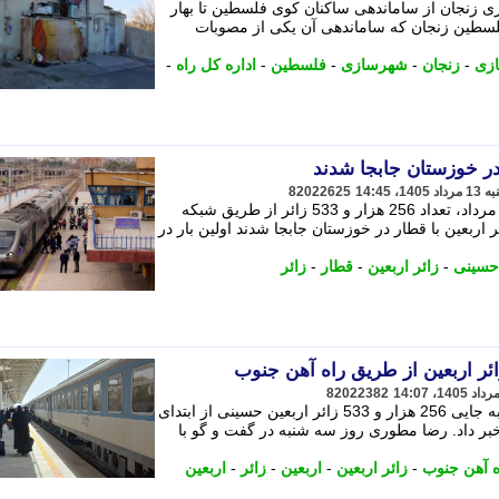
نجان از ساماندهی ساکنان کوی فلسطین تا بهار
کوی فلسطین زنجان که ساماندهی آن یکی از مصوبات
ازی
-
زنجان
-
شهرسازی
-
فلسطین
-
اداره کل راه
-
82022625
از ابتدای طرح اربعین حسینی تا پایان 12 مرداد، تعداد 256 هزار و 533 زائر از طریق شبکه
ه اند. نوشته 256 هزار زائر اربعین با قطار در خوزستان جابجا شدند اولین بار در
 حسینی
-
زائر اربعین
-
قطار
-
زائر
82022382
سرپرست اداره کل راه آهن جنوب از جابه جایی 256 هزار و 533 زائر اربعین حسینی از ابتدای
بر داد. رضا مطوری روز سه شنبه در گفت و گو با
ه آهن جنوب
-
زائر اربعین
-
اربعین
-
زائر
-
اربعین