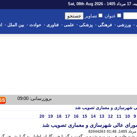
1 - Sat, 08th Aug 2026
عنوان
تصاویر
-
-
-
-
-
-
-
-
ورزشی
فرهنگی
پزشکی
علمی
فناوری
حوادث
بین الملل
اس
بروزرسانی: 09:00
لی شهرسازی و معماری تصویب شد
20
19
18
17
16
15
14
13
12
11
10
9
شورای عالی شهرسازی و معماری تصویب شد
82044263
رشید ظهوری روز سه شنبه در گفت و گو با خبرنگاران اظهار به گزارش خبرگز