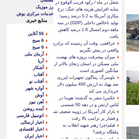
معلمان
شغل در ماه / رکود قریب الوقوع در
رز موزیک
سایه افزایش هزینه های جنگ؛ نرخ
خدمات مرکزی بوش
بیکاری آمریکا به 5.2 درصد رسید؛
منابع خبری
تولید ناخالص داخلی (GDP) در سه
ماهه دوم امسال 1.8 درصد کاهش
55 آنلاین
یافت
6 صبح
عراقچی: وقت آن رسیده که برادری
9 صبح
واقعی در پیش بگیریم
آرمان ملی
میزان پیشرفت پروژه های نهضت
آریا
ملی مسکن در استان زنجان بالاتر از
آشکار
میانگین کشوری است
آفتاب
بلومبرگ: پنتاگون تجهیزات لیزری
آفتاب نو
ضد پهپاد به ارزش 400 میلیون دلار
آوازه شهر
خریداری می کند
آوش
عکس| سفر به گذشته؛ هویدا در
آهن نیوز
لباس ارتش و در دهه 50 شمسی
آینده روشن
بازار کار آمریکا در ژوییه ضعیف شد
اتومبیل فارسی
و فشار بر ترامپ بالا رفت
اخبار ارسالی
فیلم/چرا رهبر شهید انقلاب به
اخبار اقتصادی
پناهگاه نرفتند؟
اخبار ایران
راجی: هندسه قدرت تغییر کرده