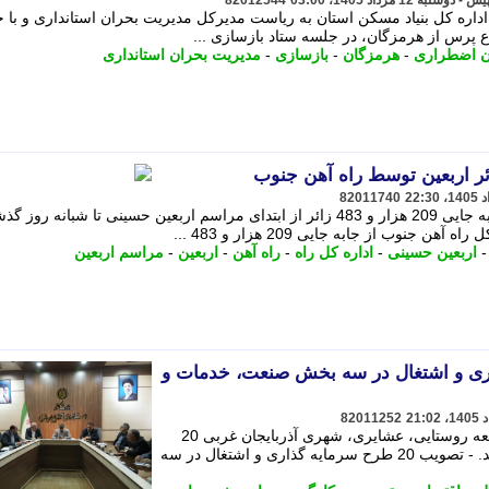
82012544
داره کل بنیاد مسکن استان به ریاست مدیرکل مدیریت بحران استانداری و با 
ع پرس از هرمزگان، در جلسه ستاد بازسازی ...
ن اضطراری
-
هرمزگان
-
بازسازی
-
مدیریت بحران استانداری
82011740
سرپرست اداره کل راه آهن جنوب از جابه جایی 209 هزار و 483 زائر از ابتدای مراسم اربعین حسینی تا شبانه روز
 جنوب از جابه جایی 209 هزار و 483 ...
اربعین حسینی
-
اداره کل راه
-
راه آهن
-
اربعین
-
مراسم اربعین
یه گذاری و اشتغال در سه بخش صنعت، خدمات و
82011252
در سومین جلسه کارگروه زیربنایی، توسعه روستایی، عشایری، شهری آذربایجان غربی 20
طرح اقتصادی و زیربنایی به تصویب رسید. - تصویب 20 طرح سرمایه گذاری و اشتغال در سه