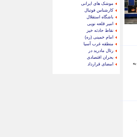
جام جم
موشک های ایرانی
جدید پرس
کارشناس فوتبال
جماران
باشگاه استقلال
جوان ایرانی
امیر قلعه نویی
جهان مانا
نقاط حادثه خیز
جهان نگر
امام خمینی (ره)
جهان نیوز
منطقه غرب آسیا
چطور
رئال مادرید در
چمپیونات
بحران اقتصادی
چمدون
ا به
امضای قرارداد
چه خبر
حادثه 24
حرف تو
حوادث پلاس
حوزه نیوز
خبر آنلاین
خبر جنوب
خبر سیاسی
خبر گردون
خبر ورزشی
خبرجو