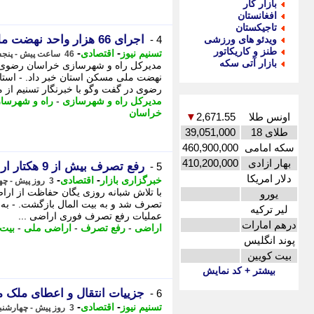
بازار کار
افغانستان
تاجیکستان
اجرای 66 هزار واحد نهضت ملی مسکن در خراسان رضوی
ویدئو های ورزشی
4 -
طنز و کاریکاتور
-
-
تسنیم نیوز
اقتصادی
46 ساعت پیش - پنجشنبه 15 مرداد 1405، 10:05
بازار آتی سکه
نهضت ملی مسکن استان خبر داد. - استا
رضوی در گفت وگو با خبرنگار تسنیم از 
مدیرکل راه و شهرسازی
-
راه و شهرسا
خراسان
اونس طلا
2,671.55
▼
طلای 18
39,051,000
سکه امامی
460,900,000
بهار ازادی
410,200,000
رفع تصرف بیش از 9 هکتار اراضی ملی در خوزستان
5 -
دلار امریکا
-
-
خبرگزاری بازار
اقتصادی
3 روز پیش - چهارشنبه 14 مرداد 1405، 12:07
یورو
تصرف شد و به بیت المال بازگشت. - به گ
لیر ترکیه
عملیات رفع تصرف فوری اراضی ...
درهم امارات
اراضی
-
رفع تصرف
-
اراضی ملی
-
بیت 
پوند انگلیس
بیت کویین
بیشتر + کد نمایش
جزییات انتقال و اعطای ملک 
6 -
-
-
تسنیم نیوز
اقتصادی
3 روز پیش - چهارشنبه 14 مرداد 1405، 10:15