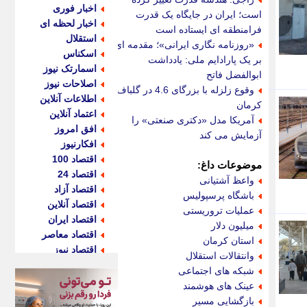
اخبار فوری
است؛ ایران در جایگاه یک قدرت
اخبار لحظه ای
فرامنطقه ای ایستاده است
استقلال
«روزنامه نگاری ایرانی»؛ مقدمه ای
اسکناس
بر یک پارادایم ملی: یادداشت
اسمارتک نیوز
ابوالفضل فاتح
اصلاحات نیوز
وقوع زلزله با بزرگای 4.6 در گلباف
اطلاعات آنلاین
کرمان
اعتماد آنلاین
آمریکا مدل «دکتری صنعتی» را
افق امروز
آزمایش می کند
افکارنیوز
اقتصاد 100
موضوعات داغ:
اقتصاد 24
واعظ آشتیانی
اقتصاد آزاد
باشگاه پرسپولیس
اقتصاد آنلاین
عملیات تروریستی
اقتصاد ایران
میلیون دلار
اقتصاد معاصر
استان کرمان
اقتصاد نیوز
وانتقالات استقلال
اکو ایران
شبکه های اجتماعی
اکوفارس
عینک های هوشمند
اکونگار
بازگشایی مسیر