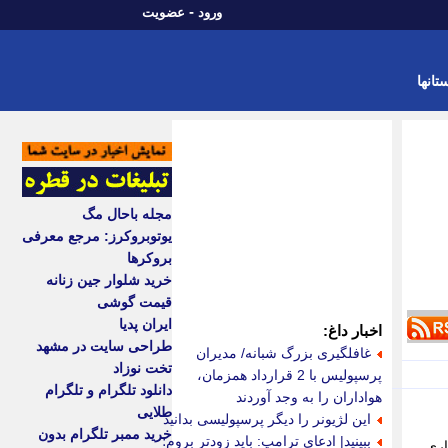
-
ورود
عضویت
تانها
مجله باحال مگ
یوتوبروکرز: مرجع معرفی
بروکرها
خرید شلوار جین زنانه
قیمت گوشی
ایران پدیا
اخبار داغ:
طراحی سایت در مشهد
غافلگیری بزرگ شبانه/ مدیران
تخت نوزاد
پرسپولیس با 2 قرارداد همزمان،
دانلود تلگرام و تلگرام
هواداران را به وجد آوردند
طلایی
این لژیونر را دیگر پرسپولیسی بدانید
خرید ممبر تلگرام بدون
ببینید| ادعای ترامپ: باید زودتر بروم؛
اری