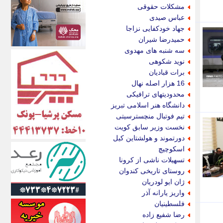
اکونیوز
مشکلات حقوقی
الف
عباس صیدی
انتشار آنلاین
جهاد خودکفایی نزاجا
اندیشه قرن
حمیدرضا شیران
اندیشه معاصر
سه شنبه های مهدوی
اندیشه ها
نوید شکوهی
انرژی پرس
برات قبادیان
ای استخدام
16 هزار اصله نهال
ایتنا
محدودیتهای ترافیکی
ایراف
دانشگاه هنر اسلامی تبریز
ایران آرت
تیم فوتبال منچسترسیتی
ایران آنلاین
نخست وزیر سابق کویت
ایران زندگی
دورتموند و هولشتاین کیل
ایران فوری
اسکوچیچ
ایرانی روز
تسهیلات ناشی از کرونا
ایرانیتال
روستای تاریخی کندوان
ایرنا
ژان ایو لودریان
ایسکانیوز
واریز یارانه آذر
ایسنا
فلسطینیان
ایکنا
رضا شفیع زاده
ایلنا