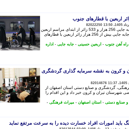
82022250
سرپرست اداره کل راه آهن جنوب از جابه جایی 256 هزار و 533 زائر از ابتدای مراسم اربعین
حسینی تا پایان روز 12 مرداد خبر داد. - جابه جایی بیش از 256 هزار زائر اربعین با قطارهای
راه آهن جنوب
-
اربعین حسینی
-
جابه جایی
-
اداره
ی تیران و کرون به نقشه سرمایه گذاری گردشگری
82014676
رهنگی، گردشگری و صنایع دستی استان اصفهان از
گری 65 هکتار از اراضی شهرستان تیران و کرون خبر داد و این اقدام را
 صنایع دستی
-
استان اصفهان
-
میراث فرهنگی
-
 باید امورات افراد خسارت دیده را به سرعت مرتفع نماید