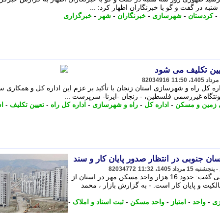
به در گفت و گو با خبرنگاران اظهار کرد: ...
-
کردستان
-
شهرسازی
-
خبرنگاران
-
شهر
-
خبرگزاری
یین تکلیف می شود
82034916
کل راه و شهرسازی استان زنجان با تأکید بر عزم این اداره کل و همکاری س
گاه غیررسمی فلسطین، - زنجان -ایرنا- سرپرست ...
 زمین و مسکن
-
اداره کل
-
راه و شهرسازی
-
اداره کل راه
-
تعیین تکلیف
-
اس
82034772
مدیرکل ثبت اسناد و املاک خراسان جنوبی گفت: حدود 16 هزار واحد مسکن مهر در استان از
لکیت و پایان کار است. - به گزارش بازار ، محمد
زی
-
واحد
-
امتیاز
-
واحد مسکن
-
ثبت اسناد و املاک
-