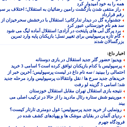
ه را به خود امیدوار کرد
از منتفی شدن بازگشت رامین رضائیان به استقلال؛ اختلاف بر سر
م قرارداد
شنواره گل در دیدار تدارکاتی؛ استقلال با درخشش سحرخیزان از
 هم نام خوزستانی عبور کرد
رد پرگل آبی های پایتخت در آزادی؛ استقلال آماده لیگ می شود
ام تازه پرسپولیس برای تغییر نسل؛ بازیکنان پایه وارد تمرین
رگسالان شدند
ار داغ:
یدیو| حضور گلر جدید استقلال در بازی دوستانه
پرسپولیس با کدام بازیکنان توافق کرده است؟ اسامی 3 خرید
مالی را ببینید / سه نام داغ در لیست پرسپولیس؛ آخرین خبر از
دهای جدید سرخ ها / نقل وانتقالات پرسپولیس وارد مرحله جدید
سامی 3 گزینه لو رفت
تیجه بازی استقلال تهران مقابل استقلال خوزستان
ورینیو شش ستاره رئال مادرید را از حالا در ترکیب اصلی می
د
ونمایی از خرید جدید پرسپولیس؛ غول دومتری تارتار کیست؟
دپای آلمان در بقایای موشک ها و پهپادهای کشف شده در
دگاه جهرم