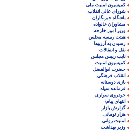
میسیون امنیت ملی
ورای عالی انقلاب
اشگاه خبرنگاران
شاوران خانواده
زیر امور خارجه
یئت رییسه مجلس
سیدن به آرزوها
قل و انتقالات
ایب رییس مجلس
میسیون امنیت
ضرت ابوالفضل
نقلاب فرهنگی
ازی دوستانه
رمانده سپاه
ودروی سواری
نتهای پیام/
زارش بازار
زار تومانی
منیت روانی
زیر بهداشت