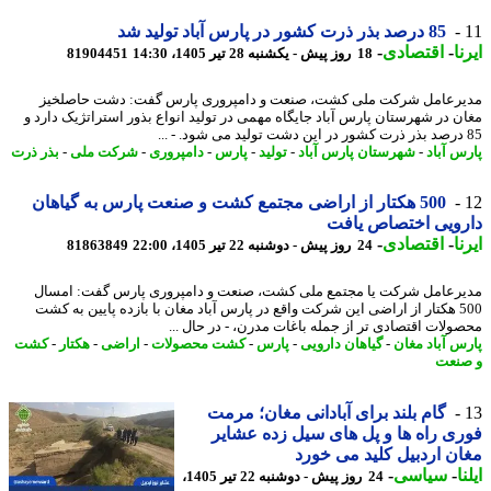
85 درصد بذر ذرت کشور در پارس آباد تولید شد
ا
-
اقتصادی
-
18 روز پیش - یکشنبه 28 تیر 1405، 14:30
81904451
رعامل شرکت ملی کشت، صنعت و دامپروری پارس گفت: دشت حاصلخیز
ن در شهرستان پارس آباد جایگاه مهمی در تولید انواع بذور استراتژیک دارد و
س آباد
-
شهرستان پارس آباد
-
تولید
-
پارس
-
دامپروری
-
شرکت ملی
-
بذر ذرت
500 هکتار از اراضی مجتمع کشت و صنعت پارس به گیاهان
ویی اختصاص یافت
ا
-
اقتصادی
-
24 روز پیش - دوشنبه 22 تیر 1405، 22:00
81863849
رعامل شرکت یا مجتمع ملی کشت، صنعت و دامپروری پارس گفت: امسال
500 هکتار از اراضی این شرکت واقع در پارس آباد مغان با بازده پایین به کشت
ولات اقتصادی تر از جمله باغات مدرن، - در ﺣﺎل ...
س آباد مغان
-
گیاهان دارویی
-
پارس
-
کشت محصولات
-
اراضی
-
هکتار
-
کشت
نعت
گام بلند برای آبادانی مغان؛ مرمت
ی راه ها و پل های سیل زده عشایر
ن اردبیل کلید می خورد
ا
-
سیاسی
-
24 روز پیش - دوشنبه 22 تیر 1405،