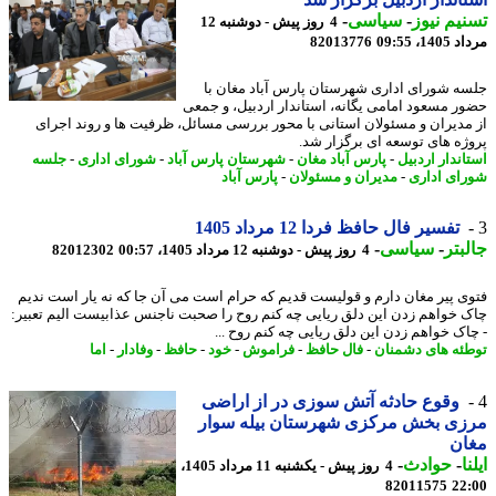
یم نیوز
-
سیاسی
-
4 روز پیش - دوشنبه 12
1، 09:55
82013776
ه شورای اداری شهرستان پارس آباد مغان با
ر مسعود امامی یگانه، استاندار اردبیل، و جمعی
مدیران و مسئولان استانی با محور بررسی مسائل، ظرفیت ها و روند اجرای
ژه های توسعه ای برگزار شد.
اندار اردبیل
-
پارس آباد مغان
-
شهرستان پارس آباد
-
شورای اداری
-
جلسه
ای اداری
-
مدیران و مسئولان
-
پارس آباد
تفسیر فال حافظ فردا 12 مرداد 1405
بتر
-
سیاسی
-
4 روز پیش - دوشنبه 12 مرداد 1405، 00:57
82012302
ی پیر مغان دارم و قولیست قدیم که حرام است می آن جا که نه یار است ندیم
 خواهم زدن این دلق ریایی چه کنم روح را صحبت ناجنس عذابیست الیم تعبیر:
اک خواهم زدن این دلق ریایی چه کنم روح ...
ئه های دشمنان
-
فال حافظ
-
فراموش
-
خود
-
حافظ
-
وفادار
-
اما
وقوع حادثه آتش سوزی در از اراضی
زی بخش مرکزی شهرستان بیله سوار
ان
ا
-
حوادث
-
4 روز پیش - یکشنبه 11 مرداد 1405،
82011575
22