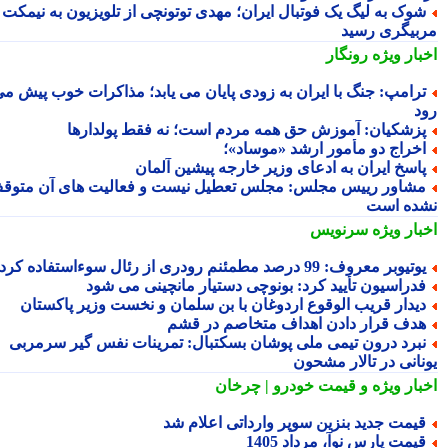
وک به لیگ یک فوتبال ایران؛ مهدی توتونچی از تلویزیون به نیمکت
بیگری رسید
بار ویژه
رونگار
رامپ: جنگ با ایران به زودی پایان می یابد؛ مذاکرات خوب پیش می
د
زشکیان: آموزش حق همه مردم است؛ نه فقط پولدارها
خراج دو مأمور ارشد «موساد»؛
اسخ ایران به ادعای وزیر خارجه پیشین آلمان
شاور رییس مجلس: مجلس تعطیل نیست و فعالیت های آن متوقف
ده است
بار ویژه
سرنویس
تیوبر معروف: 99 درصد مطمئنم رودری از رئال سوءاستفاده کرد
دراسیون تأیید کرد: بونوچی دستیار مانچینی می شود
یدار قریب الوقوع اردوغان با بن سلمان و نخست وزیر پاکستان
دف قرار دادن اهداف متخاصم در قشم
برد درون تیمی ملی پوشان بسکتبال: ‏تمرینات نفس گیر سرمربی
نانی در تالار مشحون
بار ویژه
و قیمت خودرو | چرخان
یمت جدید بنزین سوپر وارداتی اعلام شد
یمت پارس نوآ، مرداد 1405