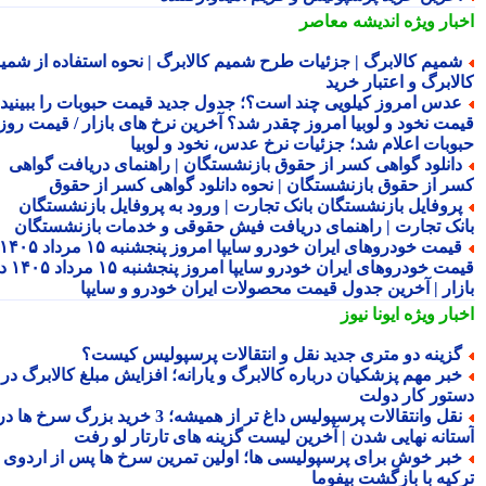
بار ویژه
اندیشه معاصر
میم کالابرگ | جزئیات طرح شمیم کالابرگ | نحوه استفاده از شمیم
لابرگ و اعتبار خرید
دس امروز کیلویی چند است؟؛ جدول جدید قیمت حبوبات را ببینید /
مت نخود و لوبیا امروز چقدر شد؟ آخرین نرخ های بازار / قیمت روز
وبات اعلام شد؛ جزئیات نرخ عدس، نخود و لوبیا
انلود گواهی کسر از حقوق بازنشستگان | راهنمای دریافت گواهی
ر از حقوق بازنشستگان | نحوه دانلود گواهی کسر از حقوق
روفایل بازنشستگان بانک تجارت | ورود به پروفایل بازنشستگان
نک تجارت | راهنمای دریافت فیش حقوقی و خدمات بازنشستگان
قیمت خودروهای ایران خودرو سایپا امروز پنجشنبه ۱۵ مرداد ۱۴۰۵ |
قیمت خودروهای ایران خودرو سایپا امروز پنجشنبه ۱۵ مرداد ۱۴۰۵ در
زار | آخرین جدول قیمت محصولات ایران خودرو و سایپا
بار ویژه
ایونا نیوز
زینه دو متری جدید نقل و انتقالات پرسپولیس کیست؟
بر مهم پزشکیان درباره کالابرگ و یارانه؛ افزایش مبلغ کالابرگ در
تور کار دولت
نقل وانتقالات پرسپولیس داغ تر از همیشه؛ 3 خرید بزرگ سرخ ها در
تانه نهایی شدن | آخرین لیست گزینه های تارتار لو رفت
بر خوش برای پرسپولیسی ها؛ اولین تمرین سرخ ها پس از اردوی
کیه با بازگشت بیفوما