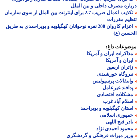
اره مصرف داخلی و بین الملل
تکذیب اعمال ضریب 2.7 برای اینترنت بین الملل از سوی سازمان
یم مقررات
اعزام کاروان 200 نفره نوجوانان کهگیلویه و بویراحمدی به طریق
سین (ع)
ضوعات داغ:
ذاکرات ایران و آمریکا
یران و آمریکا
ائران اربعین
یروگاه خورشیدی
انتقالات پرسپولیس
دافند غیرعامل
شکلات اقتصادی
سلام آباد غرب
ستان کهگیلویه و بویراحمد
مهوری اسلامی
ادر فتح اللهی
حمود احمدی نژاد
زیر میراث فرهنگی و گردشگری