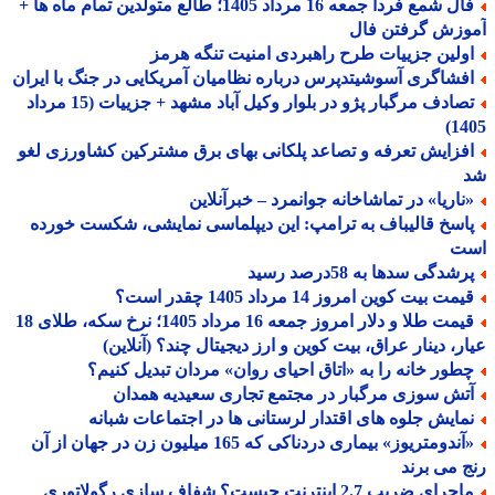
فال شمع فردا جمعه 16 مرداد 1405؛ طالع متولدین تمام ماه ها +
وزش گرفتن فال
ولین جزییات طرح راهبردی امنیت تنگه هرمز
فشاگری آسوشیتدپرس درباره نظامیان آمریکایی در جنگ با ایران
تصادف مرگبار پژو در بلوار وکیل آباد مشهد + جزییات (15 مرداد
14
فزایش تعرفه و تصاعد پلکانی بهای برق مشترکین کشاورزی لغو
ناریا» در تماشاخانه جوانمرد – خبرآنلاین
اسخ قالیباف به ترامپ: این دیپلماسی نمایشی، شکست خورده
ت
شدگی سدها به 58درصد رسید
مت بیت کوین امروز 14 مرداد 1405 چقدر است؟
قیمت طلا و دلار امروز جمعه 16 مرداد 1405؛ نرخ سکه، طلای 18
ر، دینار عراق، بیت کوین و ارز دیجیتال چند؟ (آنلاین)
طور خانه را به «اتاق احیای روان» مردان تبدیل کنیم؟
تش سوزی مرگبار در مجتمع تجاری سعیدیه همدان
مایش جلوه های اقتدار لرستانی ها در اجتماعات شبانه
«آندومتریوز» بیماری دردناکی که 165 میلیون زن در جهان از آن
 می برند
ماجرای ضریب 2.7 اینترنت چیست؟ شفاف سازی رگولاتوری