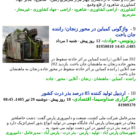
ورزی شاهرود از قلع وقمع ...
ورزی
-
اراضی کشاورزی
-
شاهرود
-
اراضی
-
جهاد کشاورزی
-
غیرمجاز
-
مربع
واژگونی کمباین در محور زنجان/ راننده
ن باخت
نویس
-
حوادث
-
12 روز پیش - شنبه 3 مرداد
81950010
1405
202 صد آنلاین | راننده کمباین بر اثر حادثه سقوط در
محور جاده زنجان به ماهنشان جان باخت. بازدید:202
آنلاین | راننده کمباین بر اثر حادثه سقوط در محور جاده زنجان به ماهنشان
باخت. ...
نده
-
کمباین
-
ماهنشان
-
زنجان
-
آنلاین
-
محور
-
جاده
اردبیل تولید کننده 85 درصد بذر ذرت کشور
رگزاری صداوسیما
-
اقتصادی
-
18 روز پیش - دوشنبه 29 تیر 1405، 08:45
81909
رعامل شرکت ملی کشت، صنعت و دامپروری پارس گفت: دشت حاصلخیز
ن در شهرستان پارس آباد جایگاه مهمی در تولید انواع بذور استراتژیک دارد و
ستان پارس آباد
-
تولید
-
پارس
-
بذر ذرت
-
پارس آباد
-
مدیرعامل
-
دامپروری