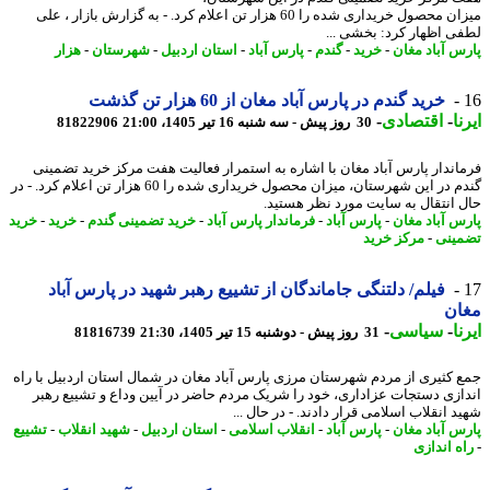
میزان محصول خریداری شده را 60 هزار تن اعلام کرد. - به گزارش بازار ، علی
ی اظهار کرد: بخشی ...
س آباد مغان
-
خرید
-
گندم
-
پارس آباد
-
استان اردبیل
-
شهرستان
-
هزار
خرید گندم در پارس آباد مغان از 60 هزار تن گذشت
ا
-
اقتصادی
-
30 روز پیش - سه شنبه 16 تیر 1405، 21:00
81822906
اندار پارس آباد مغان با اشاره به استمرار فعالیت هفت مرکز خرید تضمینی
گندم در این شهرستان، میزان محصول خریداری شده را 60 هزار تن اعلام کرد. - در
 اﻧﺘﻘﺎل ﺑﻪ ﺳﺎﯾﺖ ﻣﻮرد ﻧﻈﺮ ﻫﺴﺘﯿﺪ.
س آباد مغان
-
پارس آباد
-
فرماندار پارس آباد
-
خرید تضمینی گندم
-
خرید
-
خرید
ینی
-
مرکز خرید
فیلم/ دلتنگی جاماندگان از تشییع رهبر شهید در پارس آباد
ان
ا
-
سیاسی
-
31 روز پیش - دوشنبه 15 تیر 1405، 21:30
81816739
 کثیری از مردم شهرستان مرزی پارس آباد مغان در شمال استان اردبیل با راه
ازی دستجات عزاداری، خود را شریک مردم حاضر در آیین وداع و تشییع رهبر
 انقلاب اسلامی قرار دادند. - در ﺣﺎل ...
س آباد مغان
-
پارس آباد
-
انقلاب اسلامی
-
استان اردبیل
-
شهید انقلاب
-
تشییع
ه اندازی