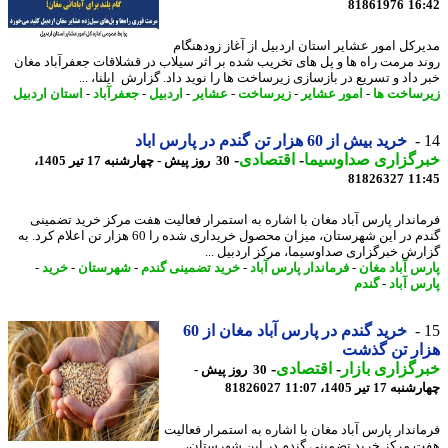
81861976
16
رکل امور عشایر استان اردبیل از آغاز زودهنگام
د مرمت راه ها و پل های تخریب شده بر اثر سیلاب در قشلاقات جعفرآباد مغان
 داد و تسریع در بازسازی زیرساخت ها را نوید داد. گزارش ایلنا، ...
ساخت ها
-
امور عشایر
-
زیرساخت
-
عشایر
-
اردبیل
-
جعفرآباد
-
استان اردبیل
خرید بیش از 60 هزار تن گندم در پارس اباد
رگزاری صداوسیما
-
اقتصادی
-
30 روز پیش - چهارشنبه 17 تیر 1405،
81826327
11
اندار پارس آباد مغان با اشاره به استمرار فعالیت هفت مرکز خرید تضمینی
گندم در این شهرستان، میزان محصول خریداری شده را 60 هزار تن اعلام کرد. به
رش خبرگزاری صداوسیما، مرکز اردبیل ...
س آباد مغان
-
فرماندار پارس آباد
-
خرید تضمینی گندم
-
شهرستان
-
خرید
-
س آباد
-
گندم
خرید گندم در پارس آباد مغان از 60
ار تن گذشت
گزاری بازار
-
اقتصادی
-
30 روز پیش -
17 تیر 1405، 11:07
81826027
اندار پارس آباد مغان با اشاره به استمرار فعالیت
 مرکز خرید تضمینی گندم در این شهرستان،