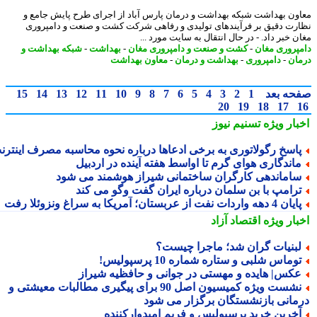
ون بهداشت شبکه بهداشت و درمان پارس آباد از اجرای طرح پایش جامع و
رت دقیق بر فرآیندهای تولیدی و رفاهی شرکت کشت و صنعت و دامپروری
 خبر داد. - در ﺣﺎل اﻧﺘﻘﺎل ﺑﻪ ﺳﺎﯾﺖ ﻣﻮرد ...
پروری مغان
-
کشت و صنعت و دامپروری مغان
-
بهداشت
-
شبکه بهداشت و
ان
-
دامپروری
-
بهداشت و درمان
-
معاون بهداشت
حه بعد
1
2
3
4
5
6
7
8
9
10
11
12
13
14
15
20
19
18
17
بار ویژه
تسنیم نیوز
اسخ رگولاتوری به برخی ادعاها درباره نحوه محاسبه مصرف اینترنت
اندگاری هوای گرم تا اواسط هفته آینده در اردبیل
اماندهی کارگران ساختمانی شیراز هوشمند می شود
رامپ با بن سلمان درباره ایران گفت وگو می کند
ن 4 دهه واردات نفت از عربستان؛ آمریکا به سراغ ونزوئلا رفت
بار ویژه
اقتصاد آزاد
بنیات گران شد؛ ماجرا چیست؟
وماس شلبی و ستاره شماره 10 پرسپولیس!
کس| هایده و مهستی در جوانی و حافظیه شیراز
نشست ویژه کمیسیون اصل 90 برای پیگیری مطالبات معیشتی و
مانی بازنشستگان برگزار می شود
خرین خرید پرسپولیس و فریم امیدوارکننده