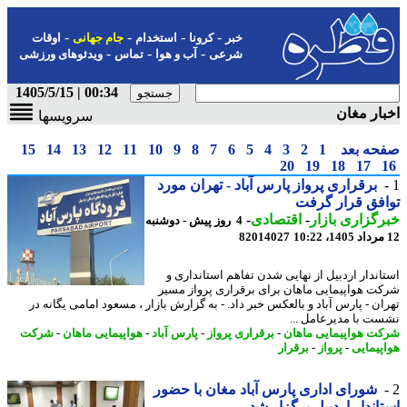
-
-
-
-
خبر
کرونا
استخدام
جام جهانی
اوقات
-
-
-
شرعی
آب و هوا
تماس
ویدئوهای ورزشی
00:34 | 1405/5/15
ار مغان
سرویسها
حه بعد
1
2
3
4
5
6
7
8
9
10
11
12
13
14
15
20
19
18
17
برقراری پرواز پارس آباد - تهران مورد
فق قرار گرفت
گزاری بازار
-
اقتصادی
-
4 روز پیش - دوشنبه
82014027
اندار اردبیل از نهایی شدن تفاهم استانداری و
ت هواپیمایی ماهان برای برقراری پرواز مسیر
ان - پارس آباد و بالعکس خبر داد. - به گزارش بازار ، مسعود امامی یگانه در
ت با مدیرعامل ...
ت هواپیمایی ماهان
-
برقراری پرواز
-
پارس آباد
-
هواپیمایی ماهان
-
شرکت
پیمایی
-
پرواز
-
برقرار
شورای اداری پارس آباد مغان با حضور
اندار اردبیل برگزار شد