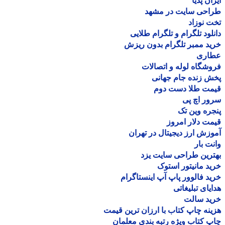
ان پدیا
احی سایت در مشهد
 نوزاد
لود تلگرام و تلگرام طلایی
د ممبر تلگرام بدون ریزش
اری
شگاه لوله و اتصالات
 زنده جام جهانی
مت طلا دست دوم
ر اچ پی
ره وین تک
ت دلار امروز
زش ارز دیجیتال در تهران
ت بار
رین طراحی سایت یزد
د مانیتور استوک
د فالوور پاپ آپ اینستاگرام
یای تبلیغاتی
ید سالت
نه چاپ کتاب با ارزان ترین قیمت
 کتاب ویژه رتبه بندی معلمان