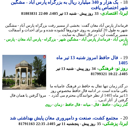
یک هزار و 340 میلیارد ریال به بزرگراه پارس آباد - مشگین
ر اختصاص یافت
ا
-
اقتصادی
-
33 روز پیش - شنبه 13 تیر 1405، 22:00
81803831
اندار پارس آباد مغان گفت: بخشی از مسیر رفت بزرگراه پارس آباد - مشگین
شهر به طول 20 کیلومتر به روی خودروها گشوده شده و برای احداث و آسفالت
ر برگشت آن، - در ﺣﺎل اﻧﺘﻘﺎل ﺑﻪ ﺳﺎﯾﺖ ...
س آباد
-
فرماندار پارس آباد
-
مشگین شهر
-
بزرگراه
-
پارس آباد مغان
-
پارس
-
فال حافظ امروز شنبه 13 تیر ماه
14
 نو
-
فرهنگی
-
34 روز پیش - شنبه 13 تیر
81799321
1405
گذر زمان تنها تفال به حافظ در فرهنگ عامیانه ما
ی مانده است. در ادامه فال حافظ مخصوص روز
13تیر ماه 1405 از نظر خوانندگان محترم می گذرد. - مروا گرفتن یا همان فال
ن از آثار ادبی، ...
 زمان
-
حافظ
-
فال
-
میانه
-
فال حافظ
-
زمان
-
روی
مجتمع کشت، صنعت و دامپروری مغان پایش بهداشتی شد
ا
-
پزشکی
-
35 روز پیش - پنجشنبه 11 تیر 1405، 22:35
81791163