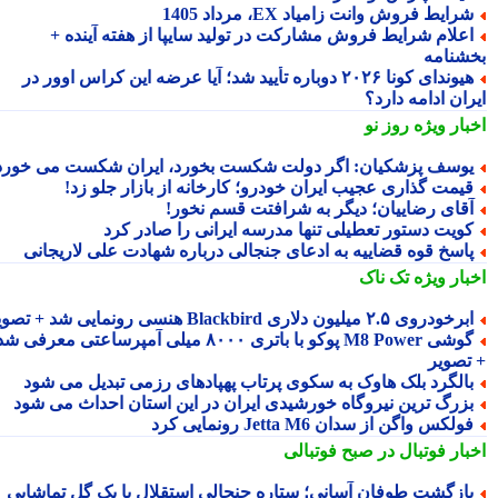
رایط فروش وانت زامیاد EX، مرداد 1405
علام شرایط فروش مشارکت در تولید سایپا از هفته آینده +
شنامه
هیوندای کونا ۲۰۲۶ دوباره تأیید شد؛ آیا عرضه این کراس اوور در
ان ادامه دارد؟
بار ویژه
روز نو
وسف پزشکیان: اگر دولت شکست بخورد، ایران شکست می خورد
یمت گذاری عجیب ایران خودرو؛ کارخانه از بازار جلو زد!
قای رضاییان؛ دیگر به شرافتت قسم نخور!
ویت دستور تعطیلی تنها مدرسه ایرانی را صادر کرد
اسخ قوه قضاییه به ادعای جنجالی درباره شهادت علی لاریجانی
بار ویژه
تک ناک
رخودروی ۲.۵ میلیون دلاری Blackbird هنسی رونمایی شد + تصویر
گوشی M8 Power پوکو با باتری ۸۰۰۰ میلی آمپرساعتی معرفی شد
تصویر
الگرد بلک هاوک به سکوی پرتاب پهپادهای رزمی تبدیل می شود
زرگ ترین نیروگاه خورشیدی ایران در این استان احداث می شود
ولکس واگن از سدان Jetta M6 رونمایی کرد
بار فوتبال در صبح فوتبالی
ازگشت طوفان آسانی؛ ستاره جنجالی استقلال با یک گل تماشایی