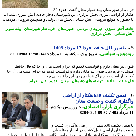
فرماندار شهرستان بیله سوار مغان گفت: حدود 30
ار از اراضی مرزی بخش مرکزی این شهرستان دچار حادثه آتش سوزی شد، اما
حضور به موقع نیروهای آتش نشانی بخش های دولتی و همچنین نیروهای مردمی،
ثه آتش سوزی
-
نیروهای مردمی
-
شهرستان
-
فرماندار شهرستان
-
بیله سوار
-
 نشانی
-
بخش مرکزی
تفسیر فال حافظ فردا 12 مرداد 1405
نویس
-
سیاسی
-
4 روز پیش - یکشنبه 11 مرداد 1405، 19:58
82010908
ی پیر مغان دارم و قولیست قدیم که حرام است می آن جا که فال حافظ
لدین فروردین: فتوی پیر مغان دارم و قولیست قدیم که حرام است می آن جا
نه یار است ندیم چاک خواهم زدن این دلق ریایی چه ...
 حافظ
-
حافظ
-
توطئه های دشمنان
-
مغان
-
قدیم
-
فال
-
حرام
تعیین تکلیف 630 هکتار از اراضی
گذاری کشت و صنعت مغان
گزاری بازار
-
اقتصادی
-
5 روز پیش - یکشنبه
82006221
با تعیین تکلیف 630 هکتار از اراضی واگذاری کشت و
ت مغان اراضی قابل کشت در اختیار متقاضیان
ر می گیرد. - به گزارش بازار ، مسعود امامی یگانه، استاندار اردبیل در جریان