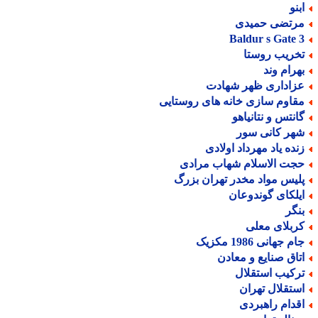
بنو
رتضی حمیدی
Baldur s Gate 
خریب روستا
هرام وند
زاداری ظهر شهادت
قاوم سازی خانه های روستایی
انتس و نتانیاهو
هر کانی سور
نده یاد مهرداد اولادی
جت الاسلام شهاب مرادی
لیس مواد مخدر تهران بزرگ
یلکای گوندوعان
نگر
ربلای معلی
م جهانی 1986 مکزیک
تاق صنایع و معادن
رکیب استقلال
ستقلال تهران
قدام راهبردی