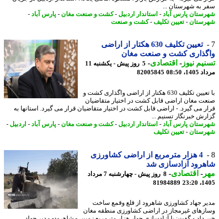
 به شهرستان ...
ستان پارس آباد
-
استاندار اردبیل
-
کشت و صنعت مغان
-
پارس آباد
-
ستان
-
تعیین تکلیف
-
کشت و صنعت
تعیین تکلیف 630 هکتار از اراضی
گذاری کشت و صنعت مغان
یم نیوز
-
اقتصادی
-
5 روز پیش - یکشنبه 11
1، 08:50
82005845
با تعیین تکلیف 630 هکتار از اراضی واگذاری کشت و
ت مغان اراضی قابل کشت در اختیار متقاضیان
ر می گیرد. - اراضی قابل کشت در اختیار متقاضیان قرار می گیرد. استانها به
رش خبرنگار تسنیم ...
ستان پارس آباد
-
استاندار اردبیل
-
کشت و صنعت مغان
-
پارس آباد
-
اردبیل
-
ستان
-
تعیین تکلیف
4 هزار مترمربع از اراضی کشاورزی
رود آزادسازی شد
ر
-
اقتصادی
-
8 روز پیش - چهارشنبه 7 مرداد
81984889
1405
ر جهاد کشاورزی شاهرود از قلع وقمع ساخت
زهای غیرمجاز در اراضی کشاورزی منطقه مغان
 داد و گفت: با آزادسازی چهار هزار مترمربع زمین، - شاهرود- مدیر جهاد