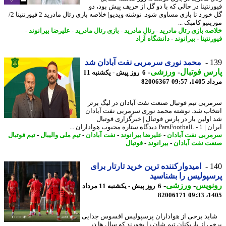
رنتینا در حالی که با دو گل از حریف پیش بود، دو
گل خورد تا بازی مساوی شود. نوشته ویدیو| خلاصه بازی رئال مادرید 2 فیورنتینا 2/
نیو کامبک ...
صه بازی رئال مادرید
-
رئال مادرید
-
بازی رئال مادرید
-
علیرضا بیرانوند
-
نتینا
-
بیرانوند
-
دانشگاه آزاد
1
محمد نوری سرمربی نفت آبادان شد
س فوتبال
-
ورزشی
-
6 روز پیش - یکشنبه 11
1، 09:57
82006367
ربی تیم فوتبال صنعت نفت آبادان در لیگ برتر
خاب شد. نوشته محمد نوری سرمربی نفت آبادان
اولین بار در پارس فوتبال | خبرگزاری فوتبال
P دیدگاه ستاره محبوب هواداران ...
ربی نفت آبادان
-
علیرضا بیرانوند
-
نفت آبادان
-
تیم ملی والیبال
-
تیم فوتبال
ت نفت آبادان
-
بیرانوند
-
فوتبال
1
امیدوارکننده ترین خرید تارتار برای
پولیس را بشناسید
نویس
-
ورزشی
-
6 روز پیش - یکشنبه 11 مرداد
82006171
1405
د برخی از هواداران پرسپولیس افسوس جدایی
ی از بازیکنان تیم شان را بخورند که سال ها در