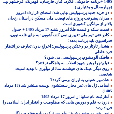
1405 +برنامه خاموشی فلارد، کیار، فارسان، کوهرنگ، فرخشهر و...
ارمحال و بختیاری )
و خرید جدید پرسپولیس نهایی شد؛ امضای قرارداد امروز
یزان پیشرفت پروژه های نهضت ملی مسکن در استان زنجان
اتر از میانگین کشوری است
مت سکه و قیمت طلا امروز شنبه 17 مرداد 1405 + جدول
ادر فنی تیم ملی تغییری نمی کند/ آشوبی: به جای قلعه نویی،
اسیون باید برنامه بدهد!
شدار تارتار در رختکن پرسپولیس؛ اخراج بدون تعارف در انتظار
د خاطی
افبک آلومینیوم، پرسپولیسی می شود؟
یلم/چرا رهبر شهید انقلاب به پناهگاه نرفتند؟
وی دیگر عینک های هوشمند متا؛ از نوآوری تا تهدید امنیت
صی
ادمهر عقیلی به ایران برمی گردد؟
اسامی ژل های غیر مجاز شستشوی پوست منتشر شد (17 مرداد
14
از ثبت نام سایپا از امروز 17 مرداد 1405
رود به قلم و دوربین هایی که مظلومیت و اقتدار ایران اسلامی را
اد زدند
بض خبر در جنوب شرق؛ پیام مشترک درباره هفته خبرنگار