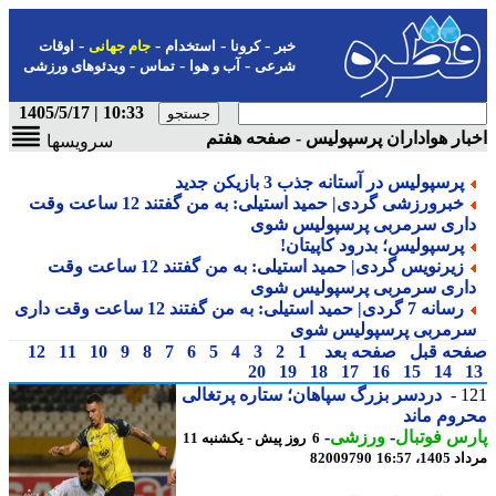
-
-
-
-
خبر
کرونا
استخدام
جام جهانی
اوقات
-
-
-
شرعی
آب و هوا
تماس
ویدئوهای ورزشی
10:33 | 1405/5/17
ار هواداران پرسپولیس - صفحه هفتم
سرویسها
پرسپولیس در آستانه جذب 3 بازیکن جدید
خبرورزشی گردی| حمید استیلی: به من گفتند 12 ساعت وقت
اری سرمربی پرسپولیس شوی
پرسپولیس؛ بدرود کاپیتان!
زیرنویس گردی| حمید استیلی: به من گفتند 12 ساعت وقت
اری سرمربی پرسپولیس شوی
رسانه 7 گردی| حمید استیلی: به من گفتند 12 ساعت وقت داری
رمربی پرسپولیس شوی
حه قبل
صفحه بعد
1
2
3
4
5
6
7
8
9
10
11
12
20
19
18
17
16
15
14
1
دردسر بزرگ سپاهان؛ ستاره پرتغالی
وم ماند
س فوتبال
-
ورزشی
-
6 روز پیش - یکشنبه 11
1، 16:57
82009790