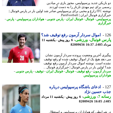
بازیکن جدید پرسپولیس، مجوز بازی در میادین
ی برای تیم مهدی تارتار را به دست آوردند.
نوشته ITC زارع و محبی برای پرسپولیس صادر شد اولین بار در پارس فوتبال |
اری فوتبال ایران | ParsFootball.
پولیس
-
فوتبال
-
فوتبال ایران
-
پارس جنوبی
-
هواداران پرسپولیس
-
پارس
-
گزاری
1
اموال سردار آزمون رفع توقیف شد؟
س فوتبال
-
ورزشی
-
6 روز پیش - یکشنبه 11
1، 16:37
82009656
یری آخرین وضعیت پرونده سردار آزمون نشان
دهد هیچ یک از اموال توقیف شده او رفع توقیف
ه است. نوشته اموال سردار آزمون رفع توقیف
 اولین بار در پارس فوتبال | خبرگزاری فوتبال ...
ار آزمون
-
رفع توقیف
-
فوتبال
-
فوتبال ایران
-
توقیف
-
پارس جنوبی
-
داران پرسپولیس
1
ادعای باشگاه پرسپولیس درباره
ب حسین نژاد
نه 7
-
ورزشی
-
6 روز پیش - یکشنبه 11 مرداد
82009426
1405
شرایطی که هواداران پرسپولیس و استقلال