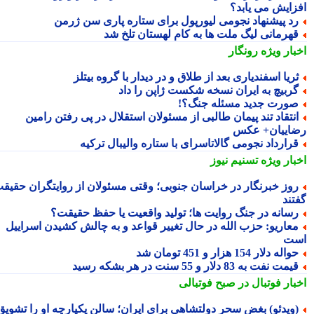
زایش می یابد؟
د پیشنهاد نجومی لیورپول برای ستاره پاری سن ژرمن
هرمانی لیگ ملت ها به کام لهستان تلخ شد
بار ویژه
رونگار
ریا اسفندیاری بعد از طلاق و در دیدار با گروه بیتلز
ربیچ به ایران نسخه شکست ژاپن را داد
ورت جدید مسئله جنگ؟!
نتقاد تند پیمان طالبی از مسئولان استقلال در پی رفتن رامین
اییان+ عکس
رارداد نجومی گالاتاسرای با ستاره والیبال ترکیه
بار ویژه
تسنیم نیوز
وز خبرنگار در خراسان جنوبی؛ وقتی مسئولان از روایتگران حقیقت
تند
سانه در جنگ روایت ها؛ تولید واقعیت یا حفظ حقیقت؟
عاریو: حزب الله در حال تغییر قواعد و به چالش کشیدن اسراییل
ت
واله دلار 154 هزار و 451 تومان شد
یمت نفت به 83 دلار و 55 سنت در هر بشکه رسید
بار فوتبال در صبح فوتبالی
ویدئو) بغض سحر دولتشاهی برای ایران؛ سالن یکپارچه او را تشویق