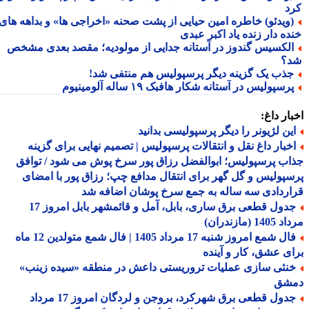
د
ویدئو) خاطره امین حیایی از پشت صحنه «اخراجی ها» و بداهه های
ده دار زنده یاد اکبر عبدی
لکسیس گندوز در آستانه جدایی از مولودیه؛ مقصد بعدی مشخص
؟
ذب یک گزینه دیگر پرسپولیس هم منتفی شد!
رسپولیس در آستانه شکار هافبک ۱۹ ساله آلومینیوم
ار داغ:
ین لژیونر را دیگر پرسپولیسی بدانید
خبار داغ نقل و انتقالات پرسپولیس | تصمیم نهایی برای گزینه
ب پرسپولیس؛ ابوالفضل رزاق پور سرخ پوش می شود / توافق
پولیس و گل گهر برای انتقال مدافع چپ؛ رزاق پور با امضای
ردادی سه ساله به جمع سرخ پوشان اضافه شد
جدول قطعی برق ساری، بابل، آمل و قائمشهر بابل امروز 17
1 (مازندران)
فال شمع امروز شنبه 17 مرداد 1405 | فال شمع متولدین 12 ماه
ی عشق، کار و آینده
نثی سازی عملیات تروریستی داعش در منطقه «سیده زینب»
شق
جدول قطعی برق شهرکرد، بروجن و لردگان امروز 17 مرداد