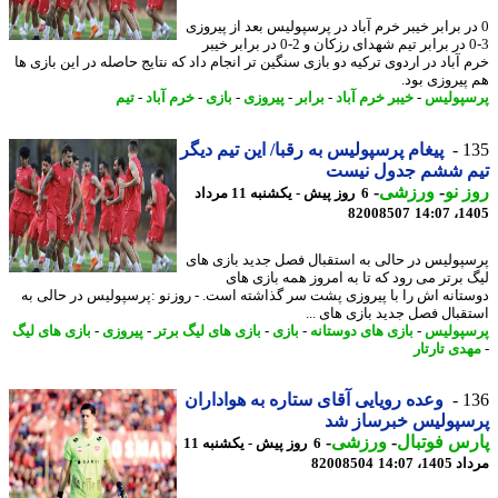
در برابر خیبر خرم آباد در پرسپولیس بعد از پیروزی
3-0 در برابر تیم شهدای رزکان و 2-0 در برابر خیبر
 آباد در اردوی ترکیه دو بازی سنگین تر انجام داد که نتایج حاصله در این بازی ها
پیروزی بود.
پولیس
-
خیبر خرم آباد
-
برابر
-
پیروزی
-
بازی
-
خرم آباد
-
تیم
1
پیغام پرسپولیس به رقبا/ این تیم دیگر
م ششم جدول نیست
 نو
-
ورزشی
-
6 روز پیش - یکشنبه 11 مرداد
82008507
1405
پولیس در حالی به استقبال فصل جدید بازی های
 برتر می رود که تا به امروز همه بازی های
تانه اش را با پیروزی پشت سر گذاشته است. - روزنو :پرسپولیس در حالی به
قبال فصل جدید بازی های ...
پولیس
-
بازی های دوستانه
-
بازی
-
بازی های لیگ برتر
-
پیروزی
-
بازی های لیگ
دی تارتار
1
وعده رویایی آقای ستاره به هواداران
سپولیس خبرساز شد
س فوتبال
-
ورزشی
-
6 روز پیش - یکشنبه 11
1، 14:07
82008504