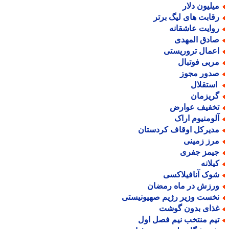
یلیون دلار
قابت های لیگ برتر
وایت عاشقانه
ادق المهدی
عمال تروریستی
ربی فوتبال
دور مجوز
ستقلال
ریزمان
خفیف عوارض
لومنیوم اراک
دیرکل اوقاف کردستان
رز زمینی
یمز جفری
یلانه
وک آنافیلاکسی
رزش در ماه رمضان
خست وزیر رژیم صهیونیستی
ذای بدون گوشت
یم منتخب نیم فصل اول