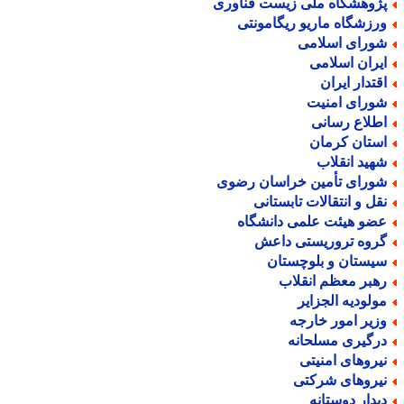
ژوهشگاه ملی زیست فناوری
رزشگاه ماریو ریگامونتی
ورای اسلامی
یران اسلامی
قتدار ایران
ورای امنیت
طلاع رسانی
ستان کرمان
هید انقلاب
ورای تأمین خراسان رضوی
قل و انتقالات تابستانی
ضو هیئت علمی دانشگاه
روه تروریستی داعش
یستان و بلوچستان
هبر معظم انقلاب
ولودیه الجزایر
زیر امور خارجه
رگیری مسلحانه
یروهای امنیتی
یروهای شرکتی
یدار دوستانه