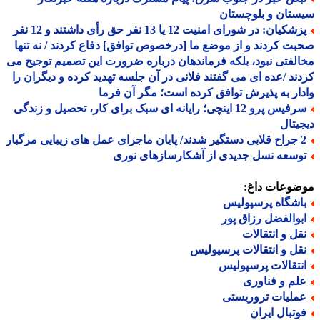
تان و بلوچستان
پزشکیان: در شورای امنیت 12 یا 13 نفر حق رأی داشتند و 12 نفر
ت کردند و از موضع ما [درخصوص توافق] دفاع کردند / نه تنها
لفتی نبود، بلکه فرماندهان درباره ضرورت این تصمیم توجیح می
ند /عده ای می گفتند فلانی در آن جلسه تهدید کرده و دیگران را
ار به پذیرش توافق کرده است؛ مگر آن فرما
سرفیس پرو 12 اینچی؛ رایانه ای سبک برای کار، تحصیل و زندگی
یتال
 عمل های زیبایی مرگبار
وسعه نسل جدیدی از آشکارسازهای نوری
ضوعات داغ:
اشگاه پرسپولیس
بوالفضل رزاق پور
قل و انتقالات
قل و انتقالات پرسپولیس
نتقالات پرسپولیس
لم و فناوری
ملیات تروریستی
وتبال ایران