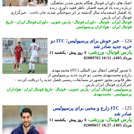
 های داوران فوتبال هنگام پخش شدن نماهنگی
اره زنده یاد فرشید افشار، ناظر فقید داوری. زنده
 افشار اسفندماه سال گذشته بر اثر سوختگی شدید جان باخت. - خبرگزاری
ال ایران پارس ...
بال ایران
-
فوتبال
-
داوران فوتبال
-
پارس جنوبی
-
داوران فوتبال ایران
-
تاریخ
بال ایران
-
هواداران پرسپولیس
1
خبر خوش برای پرسپولیس؛ ITC دو
د جدید صادر شد
س فوتبال
-
ورزشی
-
6 روز پیش - یکشنبه 11
1، 16:52
82009765
با صدور گواهی انتقال بین المللی (ITC) محمدمهدی
ع و محمدمهدی محبی، دو خرید جدید پرسپولیس از
 قانونی مجوز حضور در مسابقات رسمی فصل جدید را دریافت کردند. -
گزاری فوتبال ایران پارس ...
پولیس
-
فوتبال ایران
-
پارس جنوبی
-
فوتبال
-
تاریخ فوتبال ایران
-
هواداران
پولیس
-
محمدمهدی
1
ITC زارع و محبی برای پرسپولیس
در شد
س فوتبال
-
ورزشی
-
6 روز پیش - یکشنبه 11
1، 16:37
82009657