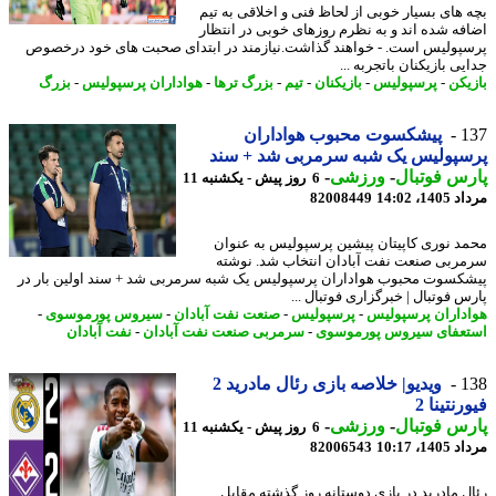
 های بسیار خوبی از لحاظ فنی و اخلاقی به تیم
فه شده اند و به نظرم روزهای خوبی در انتظار
پولیس است. - خواهند گذاشت.نیازمند در ابتدای صحبت های خود درخصوص
ی بازیکنان باتجربه ...
یکن
-
پرسپولیس
-
بازیکنان
-
تیم
-
بزرگ ترها
-
هواداران پرسپولیس
-
بزرگ
1
پیشکسوت محبوب هواداران
سپولیس یک شبه سرمربی شد + سند
س فوتبال
-
ورزشی
-
6 روز پیش - یکشنبه 11
1، 14:02
82008449
د نوری کاپیتان پیشین پرسپولیس به عنوان
ربی صنعت نفت آبادان انتخاب شد. نوشته
کسوت محبوب هواداران پرسپولیس یک شبه سرمربی شد + سند اولین بار در
س فوتبال | خبرگزاری فوتبال ...
داران پرسپولیس
-
پرسپولیس
-
صنعت نفت آبادان
-
سیروس پورموسوی
-
عفای سیروس پورموسوی
-
سرمربی صنعت نفت آبادان
-
نفت آبادان
1
ویدیو| خلاصه بازی رئال مادرید 2
نتینا 2
س فوتبال
-
ورزشی
-
6 روز پیش - یکشنبه 11
1، 10:17
82006543
ل مادرید در بازی دوستانه روز گذشته مقابل