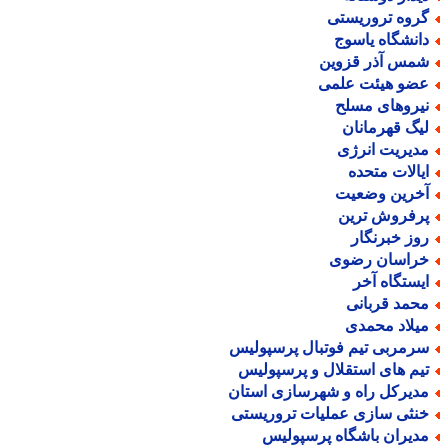
روه تروریستی
انشگاه یاسوج
مس آذر قزوین
ضو هیئت علمی
یروهای مسلح
یگ قهرمانان
دیریت انرژی
یالات متحده
خرین وضعیت
رفروش ترین
وز خبرنگار
راسان رضوی
یستگاه آخر
حمد قربانی
یلاد محمدی
رمربی تیم فوتبال پرسپولیس
یم های استقلال و پرسپولیس
دیرکل راه و شهرسازی استان
نثی سازی عملیات تروریستی
دیران باشگاه پرسپولیس