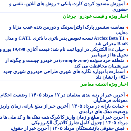
موزش مسدود کردن کارت بانکی + روش های آنلاین، تلفنی و
وری
بار ویژه
و قیمت خودرو | چرخان
قایسه سنسور پارک اولتراسونیک و دوربین دنده عقب مزایا و
ایب
Arcfox Beta T1 نسخه تعویض پذیر باتری با باتری CATL و مدل
معرفی شد
جیلی E2 الکتریکی در اروپا ثبت نام شد؛ قیمت آغازی 19,490 یورو و
ویل ها از سپتامبر
منطقه خرد شونده (crumple zone) در خودرو چیست و چگونه از
نشینان محافظت می کند
سمارت با دیواره نگاره های شهری طراحی خودروی شهری جدید
بار ویژه
اندیشه معاصر
آخرین خبر از رتبه بندی معلمان در ۱۷ مرداد ۱۴۰۵ | وضعیت احکام و
وقات فرهنگیان
حمایت یارانه در مرداد ۱۴۰۵ | آخرین خبر از مبلغ یارانه، زمان واریز و
عیت دهک های درآمدی
خرین خبر از مبلغ و زمان واریز کالابرگ همه دهک ها و کد ملی ها در
ول کامل شارژ کالابرگ الکترونیکی
فیش حقوقی بازنشستگان مرداد ۱۴۰۵ | آخرین خبر از حقوق،