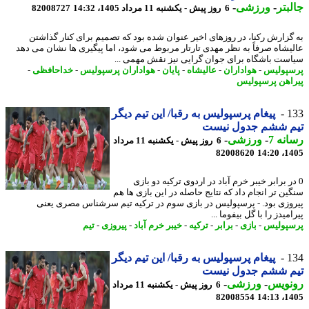
بتر
-
ورزشی
-
6 روز پیش - یکشنبه 11 مرداد 1405، 14:32
82008727
گزارش رکنا، در روزهای اخیر عنوان شده بود که تصمیم برای کنار گذاشتن
یشاه صرفاً به نظر مهدی تارتار مربوط می شود، اما پیگیری ها نشان می دهد
ست باشگاه برای جوان گرایی نیز نقش مهمی ...
پولیس
-
هواداران
-
عالیشاه
-
پایان
-
هواداران پرسپولیس
-
خداحافظی
-
اهن پرسپولیس
1
پیغام پرسپولیس به رقبا/ این تیم دیگر
م ششم جدول نیست
نه 7
-
ورزشی
-
6 روز پیش - یکشنبه 11 مرداد
82008620
1405
در برابر خیبر خرم آباد در اردوی ترکیه دو بازی
ین تر انجام داد که نتایج حاصله در این بازی ها هم
وزی بود. - پرسپولیس در بازی سوم در ترکیه تیم سرشناس مصری یعنی
میدز را با گل بیفوما ...
پولیس
-
بازی
-
برابر
-
ترکیه
-
خیبر خرم آباد
-
پیروزی
-
تیم
1
پیغام پرسپولیس به رقبا/ این تیم دیگر
م ششم جدول نیست
نویس
-
ورزشی
-
6 روز پیش - یکشنبه 11 مرداد
82008554
1405