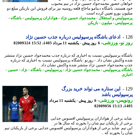
هان حضور محمدجواد حسین نژاد در تیم محبوب
 هستند، باشگاه دینامو ماخاچ قلعه روسیه نیز برای فروش این بازیکن مبلغ دو
یون یورو تعیین کرده است.
پولیس و استقلال
-
محمدجواد حسین نژاد
-
هواداران پرسپولیس
-
باشگاه
-
پولیس
-
میلیون
-
بازیکن
1
ادعای باشگاه پرسپولیس درباره جذب حسین نژاد
 نو
-
ورزشی
-
6 روز پیش - یکشنبه 11 مرداد 1405، 15:52
82009324
گاه پرسپولیس نسبت به اخباری که درباره جذب محمدجواد حسین نژاد منتشر
 واکنش نشان داد. - روزنو :باشگاه پرسپولیس نسبت به اخباری که درباره
 محمدجواد حسین نژاد منتشر شده واکنش نشان داد.
گاه پرسپولیس
-
محمدجواد حسین نژاد
-
پرسپولیس
-
باشگاه
-
نژاد
-
حسین
-
اری
1
این ستاره می تواند خرید بزرگ
پولیس باشد
نویس
-
ورزشی
-
6 روز پیش - یکشنبه 11 مرداد
82009056
1405
د برخی از هواداران پرسپولیس افسوس جدایی
ی از بازیکنان تیم شان را بخورند که سال ها در
 تیم شاید برخی از هواداران پرسپولیس افسوس جدایی برخی از بازیکنان تیم
را بخورند که ...