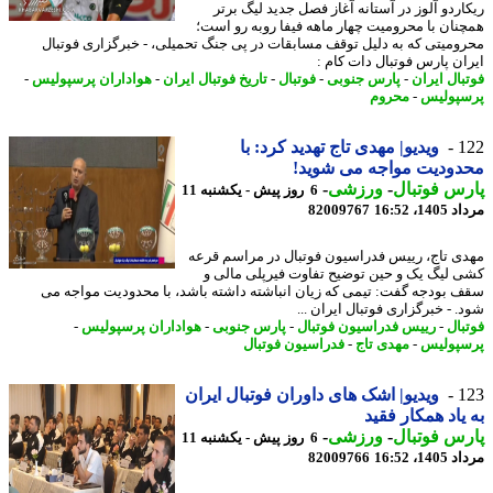
اردو آلوز در آستانه آغاز فصل جدید لیگ برتر
نان با محرومیت چهار ماهه فیفا روبه رو است؛
ومیتی که به دلیل توقف مسابقات در پی جنگ تحمیلی، - خبرگزاری فوتبال
ان پارس فوتبال دات کام :
بال ایران
-
پارس جنوبی
-
فوتبال
-
تاریخ فوتبال ایران
-
هواداران پرسپولیس
-
پولیس
-
محروم
1
ویدیو| مهدی تاج تهدید کرد: با
ودیت مواجه می شوید!
س فوتبال
-
ورزشی
-
6 روز پیش - یکشنبه 11
1، 16:52
82009767
ی تاج، رییس فدراسیون فوتبال در مراسم قرعه
 لیگ یک و حین توضیح تفاوت فیرپلی مالی و
 بودجه گفت: تیمی که زیان انباشته داشته باشد، با محدودیت مواجه می
 - خبرگزاری فوتبال ایران ...
بال
-
رییس فدراسیون فوتبال
-
پارس جنوبی
-
هواداران پرسپولیس
-
پولیس
-
مهدی تاج
-
فدراسیون فوتبال
1
ویدیو| اشک های داوران فوتبال ایران
یاد همکار فقید
س فوتبال
-
ورزشی
-
6 روز پیش - یکشنبه 11
1، 16:52
82009766