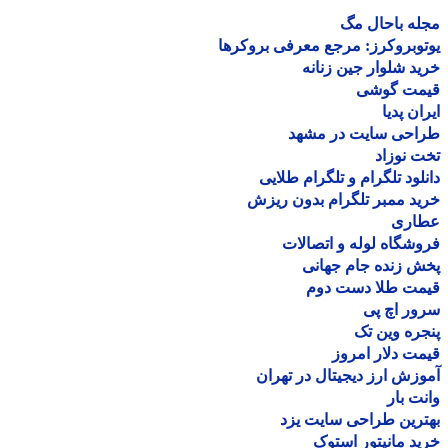
ه باحال مگ
وبروکرز: مرجع معرفی بروکرها
د شلوار جین زنانه
مت گوشی
ان پدیا
احی سایت در مشهد
 نوزاد
لود تلگرام و تلگرام طلایی
د ممبر تلگرام بدون ریزش
اری
شگاه لوله و اتصالات
 زنده جام جهانی
مت طلا دست دوم
ر اچ پی
ره وین تک
ت دلار امروز
زش ارز دیجیتال در تهران
ت بار
رین طراحی سایت یزد
د مانیتور استوک