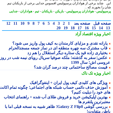
 شاید برخی از هواداران پرسپولیس افسوس جدایی برخی از بازیکنان تیم
را بخورند که ...
پولیس
-
هواداران پرسپولیس
-
بازیکن
-
بازیکنان
-
تیم
-
هواداران
-
جدایی
حه قبل
صفحه بعد
1
2
3
4
5
6
7
8
9
10
11
12
20
19
18
17
16
15
14
بار ویژه
اقتصاد آزاد
ارانه نقدی و مزایای کارمندان به کیف پول واریز می شود؟
اب مشترک سه چهره منطقه ای در نماز جمعه مسجدالحرام
ختیاری زاده قید یک ستاره دیگر استقلال را هم زد
کس| سفر به گذشته؛ ملکه صوفیا سریال رویای نیمه شب در روز
وسی اش؛ سال 1399
یمت مصالح ساختمانی چند درصد گران شد؟
بار ویژه
تک ناک
یژگی های کلیدی کیف پول ایران + اینفوگرافیک
موزش حذف دائمی حساب شبکه های اجتماعی؛ چگونه تمام اکانت
ی خود را دیلیت کنیم؟
هترین اپلیکیشن خرید و فروش طلای آب شده + راهنمای انتخاب
تبرترین پلتفرم ها
بررسی گوشی Galaxy Z Flip8؛ ظاهر شبیه به نسخه قبلی اما با
طن متفاوت!