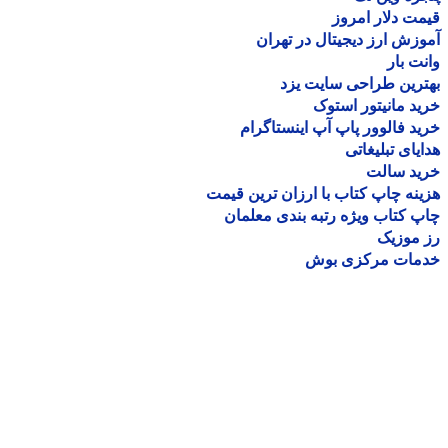
ت دلار امروز
زش ارز دیجیتال در تهران
ت بار
رین طراحی سایت یزد
د مانیتور استوک
د فالوور پاپ آپ اینستاگرام
یای تبلیغاتی
ید سالت
نه چاپ کتاب با ارزان ترین قیمت
 کتاب ویژه رتبه بندی معلمان
موزیک
مات مرکزی بوش