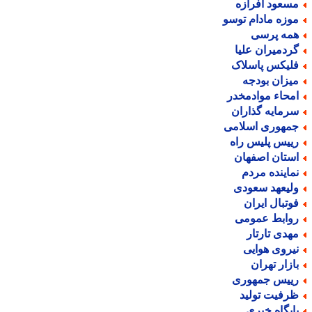
سعود افرازه
وزه مادام توسو
مه پرسی
ردمیران علیا
لیکس پاسلاک
یزان بودجه
محاء موادمخدر
رمایه گذاران
مهوری اسلامی
ییس پلیس راه
ستان اصفهان
ماینده مردم
لیعهد سعودی
وتبال ایران
وابط عمومی
هدی تارتار
یروی هوایی
ازار تهران
ییس جمهوری
رفیت تولید
ایگاه خبری