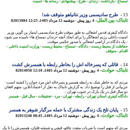
اح
-
بازداشت
-
زندان
-
طرح
-
پیشنهادی
-
رسانه ها
-
امنیت
طرح سادیسمی وزیر نتانیاهو متوقف شد!
ناک
-
بین الملل
-
4 روز پیش - دوشنبه 12 مرداد 1405، 12:25
82015084
گاه کیفری قدس اشغالی به طور موقت طرح سادیسمی ایتمار بن گویر، وزیر
یت داخلی رژیم اشغالگر را برای ایجاد آنچه «زندان تمساح ها» نامیده می شود،
ک دادگاه در اراضی اشغالی با صدور حکمی موقت،
ظت از محیط زیست
-
دادگاه
-
تمساح
-
محیط زیست
-
وزارت امنیت داخلی
-
ام
-
متوقف
قاتلی که پسرخاله اش را بخاطر رابطه با همسرش کشت
ناک
-
حوادث
-
4 روز پیش - دوشنبه 12 مرداد 1405، 12:10
82014958
ی که به خاطر شک به رابطه همسر و پسرخاله اش مرد جوان را کشته است،
یاتی از قتل را توضیح داد. به گزارش تابناک به نقل از اعتمادآنلاین، متهم افغان
سال قبل در یک پارک در جنوب تهران ...
گاه کیفری استان تهران
-
رابطه
-
تهران
-
مرد
-
تحقیقات
-
سال قبل
-
همسر
پایان تلخ یک زندگی مشترک با حمله مرگبار شوهر به همسر
ناک
-
حوادث
-
4 روز پیش - دوشنبه 12 مرداد 1405، 08:45
82013248
ی که متهم است با ضربات متعدد چاقو، قیچی و شیشه قلیان، همسرش را تا یک