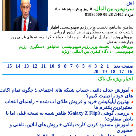
نویس
-
بین الملل
-
8 روز پیش - پنجشنبه 8
1، 09:28
81986500
امین نتانیاهو، نخست وزیر رژیم صهیونیستی اظهار
ت که در صورت دستگیری در هر کشور اروپایی،
وهای ویژه اسراییل برای نجات او مداخله خواهند کرد. رسانه های غربی روز
شنبه به نقل ...
وهای ویژه
-
نخست وزیر رژیم صهیونیستی
-
نتانیاهو
-
دستگیری
-
رژیم
ونیستی
-
دادگاه کیفری بین المللی
-
ویژه
حه بعد
1
2
3
4
5
6
7
8
9
10
11
12
13
14
15
20
19
18
17
بار ویژه
تک ناک
موزش حذف دائمی حساب شبکه های اجتماعی؛ چگونه تمام اکانت
ی خود را دیلیت کنیم؟
هترین اپلیکیشن خرید و فروش طلای آب شده + راهنمای انتخاب
تبرترین پلتفرم ها
بررسی گوشی Galaxy Z Flip8؛ ظاهر شبیه به نسخه قبلی اما با
طن متفاوت!
موزش مسدود کردن کارت بانکی + روش های آنلاین، تلفنی و
وری