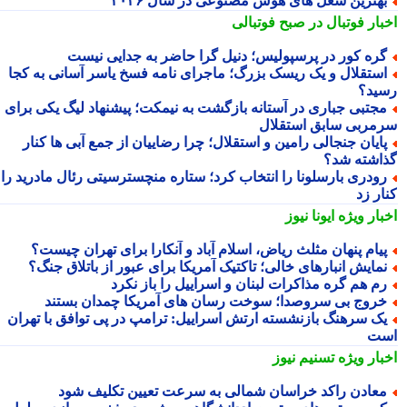
هترین شغل های هوش مصنوعی در سال ۲۰۲۶
بار فوتبال در صبح فوتبالی
ره کور در پرسپولیس؛ دنیل گرا حاضر به جدایی نیست
ستقلال و یک ریسک بزرگ؛ ماجرای نامه فسخ یاسر آسانی به کجا
ید؟
جتبی جباری در آستانه بازگشت به نیمکت؛ پیشنهاد لیگ یکی برای
مربی سابق استقلال
ایان جنجالی رامین و استقلال؛ چرا رضاییان از جمع آبی ها کنار
اشته شد؟
ودری بارسلونا را انتخاب کرد؛ ستاره منچسترسیتی رئال مادرید را
ر زد
بار ویژه
ایونا نیوز
یام پنهان مثلث ریاض، اسلام آباد و آنکارا برای تهران چیست؟
مایش انبارهای خالی؛ تاکتیک آمریکا برای عبور از باتلاق جنگ؟
م هم گره مذاکرات لبنان و اسراییل را باز نکرد
روج بی سروصدا؛ سوخت رسان های آمریکا چمدان بستند
ک سرهنگ بازنشسته ارتش اسراییل: ترامپ در پی توافق با تهران
ت
بار ویژه
تسنیم نیوز
عادن راکد خراسان شمالی به سرعت تعیین تکلیف شود