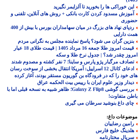
ین خوراکی ها را بخورید تا آلزایمر نگیرید
موزش مسدود کردن کارت بانکی + روش های آنلاین، تلفنی و
وری
ردپای نهاد های بزرگ در میان سهامداران بورس با بیش از 400
 دارایی
نزین گران می شود؟ پاسخ نماینده مجلس به نگرانی مردم
قیمت امروز طلا جمعه 16 مرداد 1405 | قیمت طلای 18 عیار
وز چقدر شد؟ | جدول نرخ طلا و سکه
ادف مرگبار پژو پارس و ساینا؛ 7 نفر کشته و مصدوم شدند
ادعای کانال 12 اسراییل: آمریکا انتقال بخشی از سوخت رسان
 خود را که در فرودگاه بن گوریون مستقر بودند، آغاز کرده
یدار وزیر علوم ایران با رییس بیت الحکمه عراق
بررسی گوشی Galaxy Z Flip8؛ ظاهر شبیه به نسخه قبلی اما با
ن متفاوت!
ای داغ بنوشید سرطان می گیری
ضوعات داغ:
امین رضاییان
لدینگ خلیج فارس
ریال مختارنامه