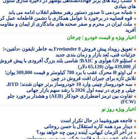
سب رتبه های برتر جهاددانشگاهی بوشهر در ذخیره سازی سلول
ی بنیادی
بانه مردمی تا صدور دستور رهبر معظم انقلاب ادامه می یابد
وه قضاییه در برخورد با عوامل همکاری با دشمن قاطعانه عمل کرد
لت ایران در محرم و صفر صحنه های ماندگاری از ایمان و مقاومت
رید
بار ویژه
و قیمت خودرو | چرخان
تعویق رویداد پیش فروش Freelander 8 به خاطر تایفون «دلفین»؛
ئیات فنی، بُعد بازار و زمان بندی جدید
استلِتو G9 هوآوی و BAIC؛ شاسی بلند بزرگ آفرودی با پیش فروش
دلار)
لی اوتو i8 محرک عقب با برد 780 کیلومتر و قیمت 309,800 یوان؛
اش تازه برای جبران افت فروش در چین
سه خودروساز چینی وارد 10 خودروساز برتر جهان شدند؛ BYD،
 و چری در نیمه اول 2026 با رشد سهم بازار جهانی
تفاوت بین ترمز اضطراری خودکار (AEB) و هشدار برخورد جلو
بار ویژه
روز نو
اجعه هیروشیما در حال تکرار است
یدار مرد همه کاره استقلال با حسن روحانی
ر آخر الزمان کیهانی، آینده زمین چه خواهد بود؟
دعای عجیب درباره قانون شکنی سرمربی پرسپولیس