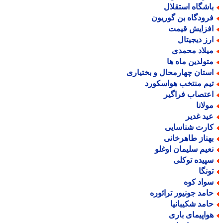
اشگاه استقلال
رودگاه بن گوریون
فزایش قیمت
رز دیجیتال
یلاد محمدی
تولدین ماه ها
ستان چهارمحال و بختیاری
یم منتخب هواسکورد
عتصاب فراگیر
ولانا
ید غدیر
ارت شناسایی
هناز طاهرخانی
عیم سلیمان اوغلو
پیده توکلی
ونگا
واد کوه
امد جونیور ترائوره
امد شکیبانیا
واپیمای باری