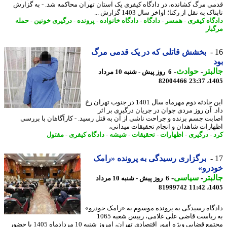
ی مرگ کشانده، در دادگاه کیفری یک استان تهران محاکمه شد. - به گزارش
ک به نقل از رکنا؛ اواخر سال 1403 گزارش ...
گاه کیفری
-
همسر
-
دادگاه
-
دادگاه خانواده
-
پرونده
-
درگیری خونین
-
حمله
بار
بخشش قاتلی که در یک قدمی مرگ
بتر
-
حوادث
-
6 روز پیش - شنبه 10 مرداد
82004466
1405
این حادثه دوم مهرماه سال 1401 در جنوب تهران رخ
. آن روز مردی جوان در جریان درگیری بر اثر
بت جسم برنده و جراحت ناشی از آن به قتل رسید. - کارآگاهان با بررسی
ارات شاهدان و انجام تحقیقات میدانی،
-
درگیری
-
اظهارات
-
تحقیقات
-
شیشه
-
دادگاه کیفری
-
مقتول
برگزاری رسیدگی به پرونده «رامک
درو»
بتر
-
سیاسی
-
6 روز پیش - شنبه 10 مرداد
81999742
1405
گاه رسیدگی به پرونده موسوم به «رامک خودرو»
به ریاست قاضی علی غلامی، رییس شعبه 1065
مجتمع قضایی ویژه امور اقتصادی تهران، امروز شنبه 10 مردادماه 1405 با حضور