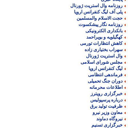
وزنامه وال استریت ژورنال
لی آف لیگ کنفرانس اروپا
جت الاسلام والمسلمین
وزنامه نگار پیشکسوت
انکداری الکترونیکی
هگیلویه و بویراحمد
اهش انتظارات تورمی
هراب بختیاری زاده
ال استریت ژورنال
جلس شورای اسلامی
یگ کنفرانس اروپا
رماندهی انتظامی
وران جنگ تحمیلی
طلاعات محرمانه
برگزاری رویترز
رباره پرسپولیس
رفیت تولید برق
عاون وزیر نیرو
یروگاه دماوند
برگزاری تسنیم