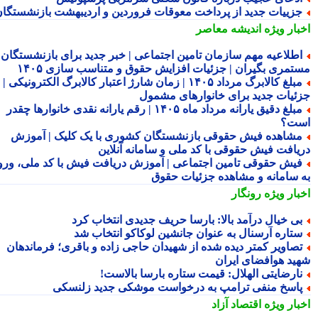
زییات جدید از پرداخت معوقات فروردین و اردیبهشت بازنشستگان
بار ویژه
اندیشه معاصر
طلاعیه مهم سازمان تامین اجتماعی | خبر جدید برای بازنشستگان و
تمری بگیران | جزئیات افزایش حقوق و متناسب سازی ۱۴۰۵
مبلغ کالابرگ مرداد ۱۴۰۵ | زمان شارژ اعتبار کالابرگ الکترونیکی |
ئیات جدید برای خانوارهای مشمول
مبلغ دقیق یارانه مرداد ماه ۱۴۰۵ | رقم یارانه نقدی خانوارها چقدر
ت؟
شاهده فیش حقوقی بازنشستگان کشوری با یک کلیک | آموزش
یافت فیش حقوقی با کد ملی و سامانه آنلاین
یش حقوقی تامین اجتماعی | آموزش دریافت فیش با کد ملی، ورود
 سامانه و مشاهده جزئیات حقوق
بار ویژه
رونگار
ی خیال درآمد بالا: بارسا حریف جدیدی انتخاب کرد
تاره آرسنال به عنوان جانشین لوکاکو انتخاب شد
صاویر کمتر دیده شده از شهیدان حاجی زاده و باقری؛ فرماندهان
ید هوافضای ایران
ارضایتی الهلال: قیمت ستاره بارسا بالاست!
اسخ منفی ترامپ به درخواست موشکی جدید زلنسکی
بار ویژه
اقتصاد آزاد