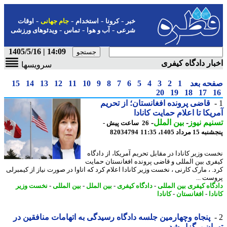
-
-
-
-
خبر
کرونا
استخدام
جام جهانی
اوقات
-
-
-
شرعی
آب و هوا
تماس
ویدئوهای ورزشی
14:09 | 1405/5/16
ار دادگاه کیفری
سرویسها
حه بعد
1
2
3
4
5
6
7
8
9
10
11
12
13
14
15
20
19
18
17
قاضی پرونده افغانستان؛ از تحریم
یکا تا اعلام حمایت کانادا
یم نیوز
-
بین الملل
-
26 ساعت پیش -
 مرداد 1405، 11:35
82034794
ت وزیر کانادا در مقابل تحریم آمریکا، از دادگاه
ری بین المللی و قاضی پرونده افغانستان حمایت
. ، مارک کارنی ، نخست وزیر کانادا اعلام کرد که اتاوا در صورت نیاز از کیمبرلی
ست ...
گاه کیفری بین المللی
-
دادگاه کیفری
-
بین الملل
-
بین المللی
-
نخست وزیر
دا
-
افغانستان
-
کانادا
پنجاه وچهارمین جلسه دادگاه رسیدگی به اتهامات منافقین در
ان برگزار شد