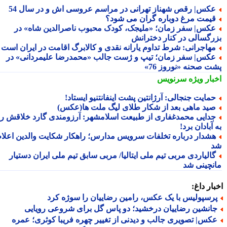
کس| رقص شهناز تهرانی در مراسم عروسی اش و در سال 54
یمت مرغ دوباره گران می شود؟
کس| سفر زمان؛ «ملیجک، کودک محبوب ناصرالدین شاه» در
رگسالی در کنار دخترانش
هاجرانی: شرط تداوم یارانه نقدی و کالابرگ اقامت در ایران است
کس| سفر زمان؛ تیپ و ژست جالب «محمدرضا علیمردانی» در
ت صحنه «نوروز 76»
بار ویژه
سرنویس
مایت جنجالی: آرژانتین پشت اینفانتنیو ایستاد!
ید ماهی بعد از شکار طلای لیگ ملت ها(عکس)
دایی محمدغفاری از طبیعت اسلامشهر: آرزومندی گارد خلاقش را
آبادان برد!
شدار درباره تخلفات سرویس مدارس؛ راهکار شکایت والدین اعلام
الیاردی مربی تیم ملی ایتالیا/ مربی سابق تیم ملی ایران دستیار
نچینی شد
ار داغ:
رسپولیس با یک عکس، رامین رضاییان را سوژه کرد
انشین رضاییان درخشید؛ دو پاس گل برای شروعی رویایی
کس| تصویری جالب و دیدنی از تغییر چهره فریبا کوثری؛ عمره