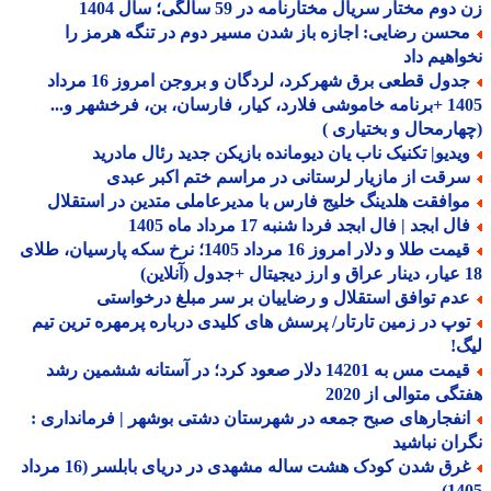
وم مختار سریال مختارنامه در 59 سالگی؛ سال 1404
حسن رضایی: اجازه باز شدن مسیر دوم در تنگه هرمز را
اهیم داد
جدول قطعی برق شهرکرد، لردگان و بروجن امروز 16 مرداد
1405 +برنامه خاموشی فلارد، کیار، فارسان، بن، فرخشهر و...
ارمحال و بختیاری )
یدیو| تکنیک ناب یان دیومانده بازیکن جدید رئال مادرید
رقت از مازیار لرستانی در مراسم ختم اکبر عبدی
وافقت هلدینگ خلیج فارس با مدیرعاملی متدین در استقلال
ل ابجد | فال ابجد فردا شنبه 17 مرداد ماه 1405
قیمت طلا و دلار امروز 16 مرداد 1405؛ نرخ سکه پارسیان، طلای
دم توافق استقلال و رضاییان بر سر مبلغ درخواستی
وپ در زمین تارتار/ پرسش های کلیدی درباره پرمهره ترین تیم
!
قیمت مس به 14201 دلار صعود کرد؛ در آستانه ششمین رشد
گی متوالی از 2020
نفجارهای صبح جمعه در شهرستان دشتی بوشهر | فرمانداری :
ان نباشید
غرق شدن کودک هشت ساله مشهدی در دریای بابلسر (16 مرداد
14