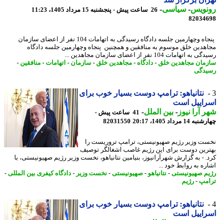
نویس
-
سیاسی
-
26 ساعت پیش - پنجشنبه 15 مرداد 1405، 11:23
82034
پنجاه وچهارمین جلسه دادگاه رسیدگی به اتهامات 104 نفر از اعضای سازمان
هدین خلق موسوم به منافقین و همچنین پنجاه وچهارمین جلسه دادگاه
ه اتهامات 104 نفر از اعضای سازمان مجاهدین ...
مان مجاهدین خلق
-
دادگاه
-
مجاهدین خلق
-
سازمان
-
اتهامات
-
منافقین
-
دگی
نتانیاهو: ترامپ دوست بسیار خوب برای
راییل است
 آرا نیوز
-
بین الملل
-
41 ساعت پیش -
14 مرداد 1405، 20:17
82031550
ت وزیر رژیم صهیونیستی، ترامپ تروریست را
رین دوست برای این رژیم غاصب اشغالگر توصیف
. - به گزارش شهرآرانیوز، بنیامین نتانیاهو، نخست وزیر رژیم صهیونیستی، با
ه به روابط خود ...
م صهیونیستی
-
نتانیاهو
-
صهیونیستی
-
نخست وزیر
-
دادگاه کیفری بین المللی
-
مپ
-
رژیم
نتانیاهو: ترامپ دوست بسیار خوب برای
راییل است