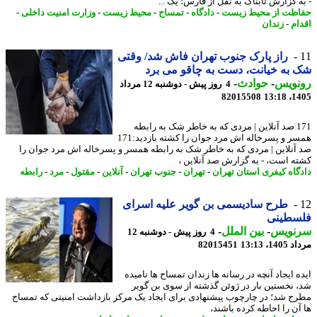
ه گزارش تابناک به نقل از فارس؛ یک ...
ظت از محیط زیست
-
دادگاه
-
تمساح
-
محیط زیست
-
وزارت امنیت داخلی
-
ام
-
زندان
راز پارک جنوب تهران فاش شد/ وقتی
به خیانت، دست به چاقو می برد
نویس
-
حوادث
-
4 روز پیش - دوشنبه 12 مرداد
82015508
1405
171 صد آنلاین | مردی که به خاطر شک به رابطه
همسر و پسرخاله اش مرد جوان را کشته بازدید:171
آنلاین | مردی که به خاطر شک به رابطه همسر و پسرخاله اش مرد جوان را
ه است، - به گزارش صد آنلاین ،
گاه کیفری استان تهران
-
تهران
-
جنوب تهران
-
آنلاین
-
مقتول
-
مرد
-
رابطه
طرح سادیسمی بن گویر علیه اسرای
سطینی
نویس
-
بین الملل
-
4 روز پیش - دوشنبه 12
1، 13:13
82015451
ه ایجاد آنچه در رسانه ها زندان تمساح ها نامیده
 نخستین بار در ژوئن گذشته از سوی بن گویر
ح شد؛ در چارچوب پیشنهادی برای ایجاد یک مرکز بازداشت امنیتی که تمساح
آن را احاطه کرده باشند،