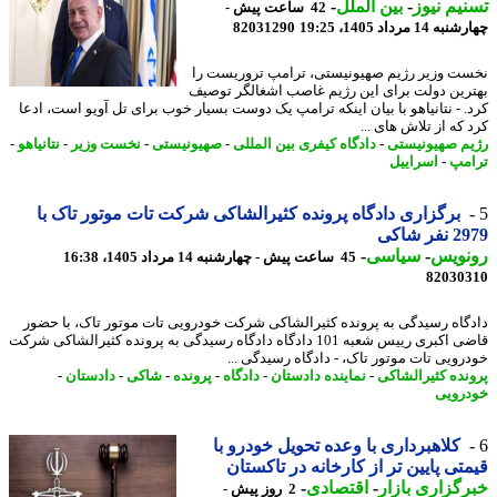
یم نیوز
-
بین الملل
-
42 ساعت پیش -
14 مرداد 1405، 19:25
82031290
ت وزیر رژیم صهیونیستی، ترامپ تروریست را
رین دولت برای این رژیم غاصب اشغالگر توصیف
. - نتانیاهو با بیان اینکه ترامپ یک دوست بسیار خوب برای تل آویو است، ادعا
که از تلاش های ...
م صهیونیستی
-
دادگاه کیفری بین المللی
-
صهیونیستی
-
نخست وزیر
-
نتانیاهو
-
مپ
-
اسراییل
برگزاری دادگاه پرونده کثیرالشاکی شرکت تات موتور تاک با
ر شاکی
نویس
-
سیاسی
-
45 ساعت پیش - چهارشنبه 14 مرداد 1405، 16:38
82030
گاه رسیدگی به پرونده کثیرالشاکی شرکت خودرویی تات موتور تاک، با حضور
قاضی اکبری رییس شعبه 101 دادگاه دادگاه رسیدگی به پرونده کثیرالشاکی شرکت
رویی تات موتور تاک، - دادگاه رسیدگی ...
نده کثیرالشاکی
-
نماینده دادستان
-
دادگاه
-
پرونده
-
شاکی
-
دادستان
-
رویی
کلاهبرداری با وعده تحویل خودرو با
تی پایین تر از کارخانه در تاکستان
گزاری بازار
-
اقتصادی
-
2 روز پیش -