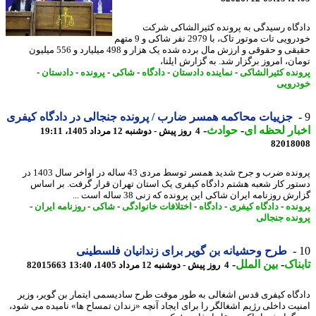
گاه رسیدگی به پرونده کثیرالشاکی شرکت
خودرویی تات موتور تاک، با 2979 نفر شاکی و 9 متهم
حقیقی و حقوقی و ارزش مال برده شده یک هزار و 498 میلیارد و 556 میلیون
ان، امروز برگزار شد. به گزارش ایلنا،
نده کثیرالشاکی
-
نماینده دادستان
-
دادگاه
-
شاکی
-
پرونده
-
دادستان
-
رویی
جزییات محاکمه همسر ضارب / پرونده جنجالی در دادگاه کیفری
ار لحظه ای
-
حوادث
-
4 روز پیش - دوشنبه 12 مرداد 1405، 19:11
82018
پرونده ضرب و جرح شدید همسر توسط مردی 43 ساله در اواخر سال 1403 در
ور کار شعبه هشتم دادگاه کیفری یک استان تهران قرار گرفت. بر اساس
ش روزنامه ایران شاکی این پرونده که زنی 38 ساله است ...
نده
-
دادگاه کیفری
-
دادگاه
-
اختلافات خانوادگی
-
شاکی
-
روزنامه ایران
-
نده جنجالی
طرح وحشیانه بن گویر برای زندانیان فلسطینی
ناک
-
بین الملل
-
4 روز پیش - دوشنبه 12 مرداد 1405، 13:40
82015663
گاه کیفری قدس اشغالی به طور موقت طرح سادیسمی ایتمار بن گویر، وزیر
یت داخلی رژیم اشغالگر را برای ایجاد آنچه «زندان تمساح ها» نامیده می شود،