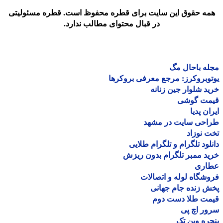
مه حقوق این سایت برای قطره محفوظ است. قطره مسئولیتی
در قبال محتوای مطالب ندارد.
ه باحال مگ
وبروکرز: مرجع معرفی بروکرها
د شلوار جین زنانه
مت گوشی
ان پدیا
احی سایت در مشهد
 نوزاد
لود تلگرام و تلگرام طلایی
د ممبر تلگرام بدون ریزش
اری
شگاه لوله و اتصالات
 زنده جام جهانی
مت طلا دست دوم
ر اچ پی
ره وین تک