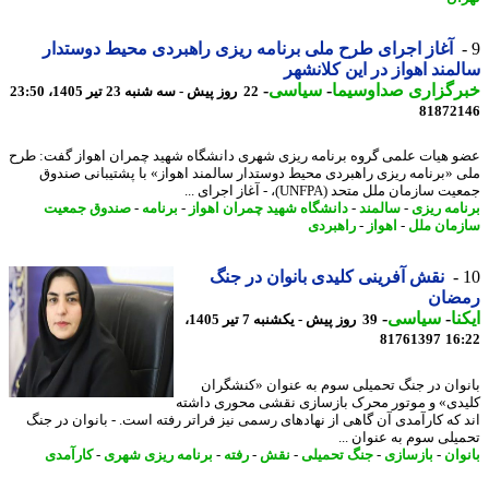
آغاز اجرای طرح ملی برنامه ریزی راهبردی محیط دوستدار
مند اهواز در این کلانشهر
رگزاری صداوسیما
-
سیاسی
-
22 روز پیش - سه شنبه 23 تیر 1405، 23:50
81872
 هیات علمی گروه برنامه ریزی شهری دانشگاه شهید چمران اهواز گفت: طرح
 «برنامه ریزی راهبردی محیط دوستدار سالمند اهواز» با پشتیبانی صندوق
سازمان ملل متحد (UNFPA)، - آغاز اجرای ...
امه ریزی
-
سالمند
-
دانشگاه شهید چمران اهواز
-
برنامه
-
صندوق جمعیت
مان ملل
-
اهواز
-
راهبردی
نقش آفرینی کلیدی بانوان در جنگ
ضان
نا
-
سیاسی
-
39 روز پیش - یکشنبه 7 تیر 1405،
81761397
16
وان در جنگ تحمیلی سوم به عنوان «کنشگران
دی» و موتور محرک بازسازی نقشی محوری داشته
 که کارآمدی آن گاهی از نهادهای رسمی نیز فراتر رفته است. - بانوان در جنگ
یلی سوم به عنوان ...
وان
-
بازسازی
-
جنگ تحمیلی
-
نقش
-
رفته
-
برنامه ریزی شهری
-
کارآمدی