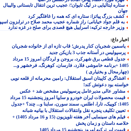
تاره ایتالیایی در لیگ تایوان؛/ عجیب ترین انتقال تابستانی والیبال
ان
شف بزرگ پیاتزا: ستاره ای که همه را غافلگیر کرد
ه قلم جواد خیابانی/ راز شماره عجیب محمد صلاح در ترابزون اسپور
زیر خارجه ترکیه: اسراییل هیچ قصدی برای صلح در غزه ندارد
ار داغ:
اسمین شجریان کنار پدرش؛ قاب تازه ای از خانواده شجریان
سپولیس در آستانه جذب 3 بازیکن جدید
جدول قطعی برق شهرکرد، بروجن و لردگان امروز 15 مرداد
1405 +برنامه خاموشی فلارد، فارسان، کوهرنگ، فرخشهر و...
ارمحال و بختیاری )
فشاگری کاپیتان اسبق استقلال: رامین محرمانه از قلعه نویی
سته بود دعوتش کند!
شاور عالی مدیرعامل پرسپولیس مشخص شد + عکس
قیمت محصولات ایران خودرو و سایپا امروز پنجشنبه 15 مرداد
 سورن، ساینا و... چند؟ +جدول
عیین تکلیف پنجره نقل وانتقالات استقلال با بیانیه شبانه
فیلم های سینمایی آخر هفته تلویزیون (15 و 16 مرداد 1405) +
صه داستان و زمان پخش
مت لیر ترکیه امروز پنجشنبه 15 مرداد 1405