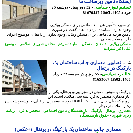
تگاه تأمین زیرساخت ها
یم نیوز
-
سیاسی
-
52 روز پیش - دوشنبه 25
14، 06:05
81670587
صورت تأمین هزینه ها، مانعی برای مسکن ویلایی
د ندارد. - نماینده مردم دامغان گفت: در صورت
ین هزینه ها، مانعی برای مسکن ویلایی وجود ندارد. از دامغان، موضوع اجرای
 مسکن ویلایی ...
ن ویلایی
-
دامغان
-
مسکن
-
نماینده مردم
-
مجلس شورای اسلامی
-
موضوع
-
 اکبر علیزاده
تصاویر| معماری جالب ساختمان یک
کینگ در پرتغال
بتر
-
سیاسی
-
55 روز پیش - جمعه 22 خرداد
81653067
1405
کینگ پاسوس مانوئل در شهر پورتو پرتغال، یکی از
ر معماری منحصر به فرد دهه سی میلادی است. این
پروژه که میان سال های 1930 تا 1938 توسط معماران پرتغالی، - نوشته پشت سر
 انقلاب در دیدار ...
اری
-
پرتغال
-
پارکینگ
-
بازنشستگان تامین اجتماعی
-
منحصر به فرد
-
برنامه
ی شهری
-
حقوق بازنشستگان
معماری جالب ساختمان یک پارکینگ در پرتغال (+عکس)