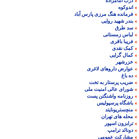
رب امامزاده
ندوکوه
رمانده هنگ مرزی پارس آباد
ندر شهید روایی
د طرق
باس زمستانی
ریبا باقری
مک نقدی
مال گرایی
زرشهر
وارض داروهای لاغری
ه باغ
ریب پرستار به تخت
ورای عالی امنیت ملی
وزنامه واشنگتن پست
اشگاه پرسپولیس
نچستریونایتد
حله های تهران
رابزون اسپور
ونالد ترامپ
شارکت عمومی