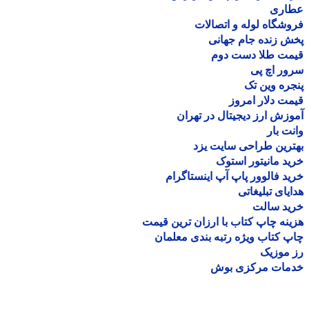
اری
شگاه لوله و اتصالات
 زنده جام جهانی
مت طلا دست دوم
ر اچ پی
ره وین تک
ت دلار امروز
زش ارز دیجیتال در تهران
ت بار
رین طراحی سایت یزد
د مانیتور استوک
د فالوور پاپ آپ اینستاگرام
یای تبلیغاتی
ید سالت
نه چاپ کتاب با ارزان ترین قیمت
 کتاب ویژه رتبه بندی معلمان
موزیک
مات مرکزی بوش