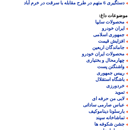
یری 6 متهم در طرح مقابله با سرقت در خرم آباد
ضوعات داغ:
حصولات سایپا
یران خودرو
مهوری اسلامی
فزایش قیمت
اماندگان اربعین
حصولات ایران خودرو
هارمحال و بختیاری
اشنگتن پست
ییس جمهوری
اشگاه استقلال
ردورزی
موید
ابی من حرفه ای
باس صارمی ساداتی
ارسلونا دیناموکیف
ماشاخانه سپند
شن شکوفه ها