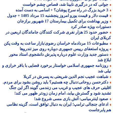
وانی که در درگیری نابینا شد، قصاص چشم خواست
 اسامی به دست آمده
مت دلار و قیمت یورو امروز پنجشنبه 15 مرداد 1405 + جدول
وزیر بهداشت برای تکمیل بیمارستان 17 شهریور برازجان
ورات ویژه صادر کرد
حضور حدود 25 هزار نفری شرکت کنندگان جاماندگان اربعین در
لای ایران
عات 15 مردادماه خراسان رضوی/بازار ساعت به وقت پکن
روژه استعفای رییس جمهوری دوباره روی میز تندروها
ستور جدید وزارت علوم درباره پذیرش دانشجوی استاد محور
اغ شد
وزنامه جمهوری اسلامی خواستار برخورد قضایی با باقر خرازی و
ی شد
باهت عجیب نجم الدین شریعتی به پسرش در کربلا
کترحسن روحانی:دنبال چه هستیم؟ باید روشن بشود برای مردم.
یتی حرف های عجیب و غریب می زنندمی گویند اگر این جنگ
ید شود و گسترش بیابد، امام زمان زودتر ظهور می کند!
عود اینترمیامی: آتش بازی مسی شروع شد!
دعای جنجالی ترامپ؛ ایران به دنبال توافق است، گزینه نظامی
 پابرجاست