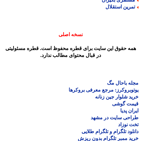
مرین استقلال
نسخه اصلی
مه حقوق این سایت برای قطره محفوظ است. قطره مسئولیتی
در قبال محتوای مطالب ندارد.
ه باحال مگ
وبروکرز: مرجع معرفی بروکرها
د شلوار جین زنانه
مت گوشی
ان پدیا
احی سایت در مشهد
 نوزاد
لود تلگرام و تلگرام طلایی
د ممبر تلگرام بدون ریزش