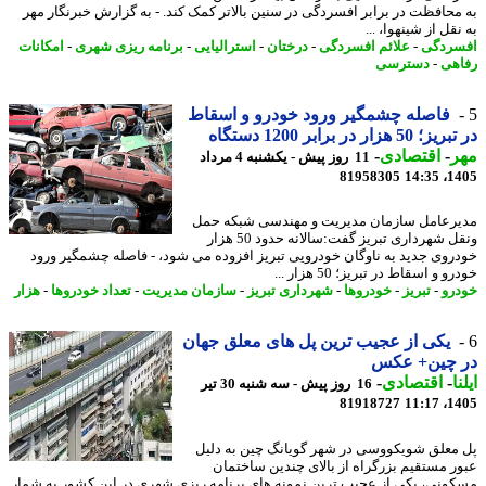
محافظت در برابر افسردگی در سنین بالاتر کمک کند. - به گزارش خبرنگار مهر
قل از شینهوا، ...
ردگی
-
علائم افسردگی
-
درختان
-
استرالیایی
-
برنامه ریزی شهری
-
امکانات
هی
-
دسترسی
فاصله چشمگیر ورود خودرو و اسقاط
5 هزار در برابر 1200 دستگاه
ر
-
اقتصادی
-
11 روز پیش - یکشنبه 4 مرداد
81958305
1405
رعامل سازمان مدیریت و مهندسی شبکه حمل
ونقل شهرداری تبریز گفت:سالانه حدود 50 هزار
روی جدید به ناوگان خودرویی تبریز افزوده می شود، - فاصله چشمگیر ورود
 و اسقاط در تبریز؛ 50 هزار ...
رو
-
تبریز
-
خودروها
-
شهرداری تبریز
-
سازمان مدیریت
-
تعداد خودروها
-
هزار
یکی از عجیب ترین پل های معلق جهان
 چین+ عکس
ا
-
اقتصادی
-
16 روز پیش - سه شنبه 30 تیر
81918727
1405
معلق شویکووسی در شهر گویانگ چین به دلیل
ر مستقیم بزرگراه از بالای چندین ساختمان
ونی، یکی از عجیب ترین نمونه های برنامه ریزی شهری در این کشور به شمار