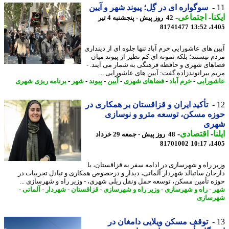
سوگواره ای در گِل؛ پیوند شهر و آیین
نا
-
اجتماعی
-
42 روز پیش - پنجشنبه 4 تیر
81741477
1405
ن های عاشورایی خرم آباد تنها جلوه ای از دینداری
م نیستند؛ بلکه نمونه ای کم نظیر از پیوند میان
های شهری و حافظه فرهنگی به شمار می آیند. -
م بیرانوندزاده گفت: آیین های عاشورایی ...
ورایی
-
خرم آباد
-
فضاهای شهری
-
آیین
-
پیوند
-
شهر
-
برنامه ریزی شهری
تأکید ایران و قزاقستان بر همکاری در
ه مسکن، توسعه مترو و نوسازی
ری
ا
-
اقتصادی
-
48 روز پیش - جمعه 29 خرداد
81701002
1405
ر راه و شهرسازی در ادامه سفر به قزاقستان، با
خان ساتبالد شهردار آلماتی، دیدار و درخصوص همکاری و تبادل تجربیات در
ه تأمین مسکن، توسعه حمل ونقل ریلی شهری، - وزیر راه و شهرسازی ...
ر
-
راه و شهرسازی
-
وزیر راه و شهرسازی
-
قزاقستان
-
شهردار
-
آلماتی
-
سازی
توقف مسکن ویلایی دامغان در