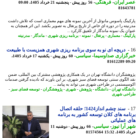
 ایران
-
فرهنگی
-
56 روز پیش - پنجشنبه 21 خرداد 1405، 09:00
81643
کینگ پاسوس مانوئل از آخرین نمونه های مهم معماری است که تلاش داشت
نیته را در دوره ای خاص از تاریخ پرتغال به تصویر بکشد. این اثر همچنان به
ن یک نمونه ماندگار از تلفیق کارکرد ...
کینگ
-
معماری
-
پرتغال
-
نمونه
-
برنامه ریزی شهری
-
ماندگار
-
مدرنیته
دریچه ای نو به سوی برنامه ریزی شهری همزیست با طبیعت
رگزاری صداوسیما
-
سیاسی
-
60 روز پیش - یکشنبه 17 خرداد 1405،
81612289
09
هشگران دانشگاه تهران در یک همکاری پژوهشی مشترک بین المللی، ضمن
 الگوی سنتی توسعه فضای سبز شهری، بر این باورند که نادیده گرفتن صدمات
سیستمی در طراحی شهری می تواند به پیامد ...
شگاه تهران
-
دانشگاه
-
پژوهش
-
شهری
-
پژوهشگران
-
توسعه فضای سبز
-
حی شهری
سند چشم انداز1424؛ حلقه اتصال
امه های کلان توسعه کشور به برنامه
 عملیاتی
 آرا نیوز
-
سیاسی
-
66 روز پیش - دوشنبه 11
14، 15:32
81574564