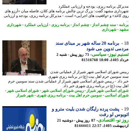
رکل برنامه ریزی، بودجه و ارزیابی عملکرد
داری مشهد گفت: بزرگ ترین چالش برنامه های کلان، فاصله میان «آرزو های
 کاغذ» و «واقعیت های اجرایی» است. - مدیرکل برنامه ریزی، بودجه و ارزیابی
امه
-
سند چشم انداز
-
چشم انداز
-
برنامه ریزی
-
ارزیابی عملکرد
-
شهرداری
هد
-
شهرداری
برنامه 20 ساله شهر بر مبنای سند
دمی تدوین می شود
یم نیوز
-
سیاسی
-
75 روز پیش - شنبه 2
14، 18:00
81516768
س شورای اسلامی شهر شیراز از عملیاتی شدن
 سومین حرم اهل بیت (ع) در برنامه ریزی شهری
 داد. - رییس شورای اسلامی شهر شیراز از عملیاتی شدن سند سومین حرم
 بیت (ع) در برنامه ریزی شهری خبر داد.
ای اسلامی شهر شیراز
-
رییس شورای اسلامی شهر
-
شورای اسلامی شهر
-
ای اسلامی
-
سومین حرم اهل بیت
-
برنامه ریزی شهری
-
شهر شیراز
پشت پرده رایگان شدن بلیت مترو و
بوس لو رفت
 نو
-
اقتصادی
-
87 روز پیش - دوشنبه 21
شت 1405، 22:57
81444411