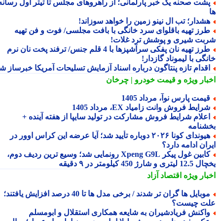
شت صحنه یک خبر پارلمانی؛ از راهروهای مجلس تا تیتر اول رسانه
شدار؛ تب ال نینو زمین را خواهد سوزاند!
رز تهیه باقلوای سرد خانگی با بافت مجلسی/ فوت و فن تهیه
بت شیری و پوشش ترد غلات!
طرز تهیه نان پفکی سرآشپزها با 4 قلم جنس/ ترفند پخت نان نرم
گی با لیموناد گازدار!
قدام تازه پنتاگون درباره اسناد آزمایش تسلیحات آمریکا خبرساز شد
بار ویژه
و قیمت خودرو | چرخان
یمت پارس نوآ، مرداد 1405
رایط فروش وانت زامیاد EX، مرداد 1405
علام شرایط فروش مشارکت در تولید سایپا از هفته آینده +
شنامه
هیوندای کونا ۲۰۲۶ دوباره تأیید شد؛ آیا عرضه این کراس اوور در
ان ادامه دارد؟
کابین غول پیکر Xpeng G9L رونمایی شد؛ وسیع ترین ردیف دوم،
ری و شارژ 450 کیلومتر در ۹ دقیقه
بار ویژه
اقتصاد آزاد
موبایل ها گران تر شدند / برخی مدل ها تا 40 درصد افزایش یافتند؛
ت چیست؟
اکنش فریادشیران به شایعه همکاری استقلال و ابومسلم