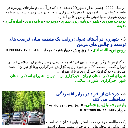
در سال 2026، چشم انداز «شهر 20 دقیقه ای» که در آن تمام نیازهای روزمره در
له کوتاهی با پیاده روی یا دوچرخه سواری از خانه در دسترس باشد، در برنامه
ی شهری به واقعیتی ملموس و قابل اندازه ...
رخه سواری
-
شهر
-
برنامه ریزی شهری
-
دوچرخه
-
برنامه ریزی
-
اندازه گیری
-
قه
شهرری در آستانه تحول؛ روایت یک منطقه میان فرصت های
سعه و چالش های مزمن
نویس
-
اقتصادی
-
8 روز پیش - چهارشنبه 7 مرداد 1405، 17:38
81983045
گزارش خبرگزاری برنا از تهران ؛ احمد صادقی، رییس شورای اسلامی استان
تهران گفت: منطقه 20 با برخورداری به گزارش خبرگزاری برنا از تهران ؛ احمد
قی، - به گزارش خبرگزاری برنا از تهران ...
ای اسلامی استان تهران
-
خبرگزاری برنا
-
تهران
-
شورای اسلامی استان
-
ر
-
خبرگزاری
-
شورای اسلامی
درختان از افراد در برابر افسردگی
افظت می کنند
س فوتبال
-
پزشکی
-
8 روز پیش - چهارشنبه 7
1، 06:22
81977989
مطالعه طولانی مدت استرالیایی نشان داده است
زندگی در محله هایی با درختان بیشتر ممکن است