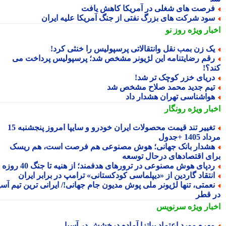
رصت های شغلی در آمریکا کاهش یافت
ود شرکت های بزرگ نفتی از جنگ آمریکا علیه ایران
بار ویژه
روز نو
ک زن بمب نقل وانتقالاتی پرسپولیس را خنثی کرد!
قم رضایتنامه این لژیونر مشخص شد؛ پرسپولیس پرداخت می
د؟!
ریای خزر کوچک تر شد!
یم جدید محمد صلاح مشخص شد
واشناسی تهران هشدار داد
بار ویژه
رونگار
تغییر تند قیمت محصولات ایران خودرو و سایپا امروز پنجشنبه 15
1405 +جدول
شدار بانک جهانی؛ هوش مصنوعی هم فرصت است، هم ریسک
ای اقتصادهای درحال توسعه
دپای هوش مصنوعی در ترورهای هدفمند؛ از هنیه تا جنگ 40 روزه
نتقاد گاردین از «دیپلماسی کودکستانی» ترامپ در برابر ایران
عمتی، تنها لژیونر ملی پوش مدیون جام جهانی!/ ایرانی ترین تیم آسیا
 قطر
بار ویژه
سرنویس
هره مورد اعتماد پیاتزا آماده درخشش در آسیا