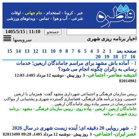
-
-
-
-
خبر
کرونا
استخدام
جام جهانی
اوقات
-
-
-
شرعی
آب و هوا
تماس
ویدئوهای ورزشی
11:10 | 1405/5/15
ار برنامه ریزی شهری
سرویسها
حه بعد
1
2
3
4
5
6
7
8
9
10
11
12
13
14
15
20
19
18
17
آماده باش مشهد برای مراسم جاماندگان اربعین؛ خدمات
نی به زائران چگونه انجام می شود؟
یشه معاصر
-
اجتماعی
-
3 روز پیش - دوشنبه 12 مرداد 1405، 12:03
82014
س سازمان فرهنگی و اجتماعی شهرداری مشهد گفت: همزمان با اربعین
نی، ویژه برنامه های فرهنگی، فضاسازی گسترده شهری و پشتیبانی از مواکب
ت رسان در مسیر پیاده روی جاماندگان اربعین ...
اندگان اربعین
-
اربعین
-
پیاده روی
-
رییس سازمان فرهنگی
-
مشهد
-
برنامه
ی شهری
-
برنامه
شهر رویایی 20 دقیقه ای؛ آینده زیست شهری در سال 2026
 ایران
-
اجتماعی
-
3 روز پیش - دوشنبه 12 مرداد 1405، 09:20
82013499