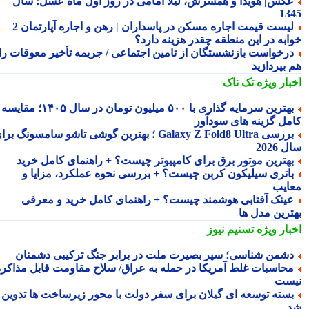
کس| هویدا و همسرش، لیلا امامی در روز اول ماه عسل؛ سال
13
لیست قیمت اجاره مسکن در پاسداران | رهن و اجاره آپارتمان 2
ابه در این منطقه چقدر هزینه دارد؟
رخواست بازنشستگان از تامین اجتماعی / جریمه تأخیر معوقات را
 بپردازید
بار ویژه
تک ناک
بهترین سرمایه گذاری با ۵۰۰ میلیون تومان در سال ۱۴۰۵؛ مقایسه
مل گزینه های سودآور
بررسی Galaxy Z Fold8 Ultra ؛ بهترین گوشی تاشو سامسونگ برای
2026
هترین موتور برق برای کامپیوتر چیست؟ + راهنمای کامل خرید
اتری سیلیکون کربن چیست؟ + بررسی نحوه عملکرد، مزایا و
ایب
ینک آفتابی هوشمند چیست؟ + راهنمای کامل خرید و معرفی
ترین مدل ها
بار ویژه
تسنیم نیوز
شمن شناسی؛ سپر بصیرت ملت در برابر جنگ ترکیبی دشمنان
حاسبات غلط آمریکا در حمله به عراق/ سلاح مقاومت قابل مذاکره
ست
سته توسعه ای گیلان برای سفر دولت با محور زیرساخت ها تدوین