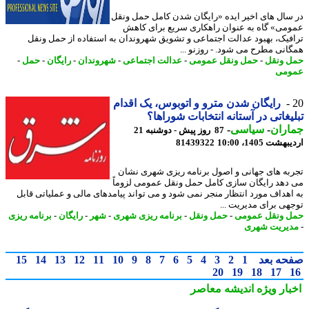
سال های اخیر ایده «رایگان شدن کامل حمل ونقل
می» گاه به عنوان راهکاری سریع برای کاهش
فیک، بهبود عدالت اجتماعی و تشویق شهروندان به استفاده از حمل ونقل
انی مطرح می شود. - روزنو ...
 ونقل
-
حمل ونقل عمومی
-
عدالت اجتماعی
-
شهروندان
-
رایگان
-
حمل
-
ومی
رایگان شدن مترو و اتوبوس، یک اقدام
یغاتی در آستانه انتخابات شوراها؟
اران
-
سیاسی
-
87 روز پیش - دوشنبه 21
شت 1405، 10:00
81439322
به های جهانی و اصول برنامه ریزی شهری نشان
دهد رایگان سازی کامل حمل ونقل عمومی لزوماً
اهداف مورد انتظار منجر نمی شود و می تواند پیامدهای مالی و عملیاتی قابل
هی برای مدیریت ...
 ونقل عمومی
-
حمل ونقل
-
برنامه ریزی شهری
-
شهر
-
رایگان
-
برنامه ریزی
یریت شهری
حه بعد
1
2
3
4
5
6
7
8
9
10
11
12
13
14
15
20
19
18
17
بار ویژه
اندیشه معاصر