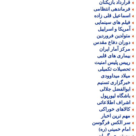
رارداد بازیکنان
رماندهی انتظامی
سماعیل قلی زاده
یلم های سینمایی
مریکا و اسراییل
تولدین فروردین
وران دفاع مقدس
رکز آمار ایران
یماری های قلبی
ییس پلیس امنیت
حصیلات تکمیلی
یلاد میداوودی
برگزاری تسنیم
بوالفضل جلالی
اشگاه لیورپول
شراف اطلاعاتی
الاهای خوراکی
هم ترین اخبار
ر الکس فرگوسن
مام خمینی (ره)
ستمری بگیران