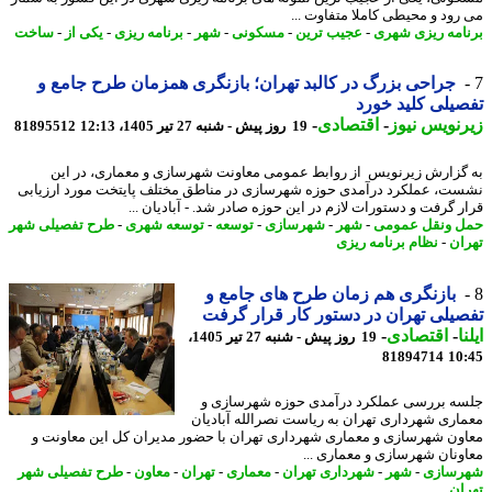
رود و محیطی کاملا متفاوت ...
امه ریزی شهری
-
عجیب ترین
-
مسکونی
-
شهر
-
برنامه ریزی
-
یکی از
-
ساخت
جراحی بزرگ در کالبد تهران؛ بازنگری همزمان طرح جامع و
یلی کلید خورد
نویس نیوز
-
اقتصادی
-
19 روز پیش - شنبه 27 تیر 1405، 12:13
81895512
گزارش زیرنویس از روابط عمومی معاونت شهرسازی و معماری، در این
ت، عملکرد درآمدی حوزه شهرسازی در مناطق مختلف پایتخت مورد ارزیابی
ر گرفت و دستورات لازم در این حوزه صادر شد. - آبادیان ...
 ونقل عمومی
-
شهر
-
شهرسازی
-
توسعه
-
توسعه شهری
-
طرح تفصیلی شهر
ان
-
نظام برنامه ریزی
بازنگری هم زمان طرح های جامع و
یلی تهران در دستور کار قرار گرفت
ا
-
اقتصادی
-
19 روز پیش - شنبه 27 تیر 1405،
81894714
10
ه بررسی عملکرد درآمدی حوزه شهرسازی و
اری شهرداری تهران به ریاست نصرالله آبادیان
ون شهرسازی و معماری شهرداری تهران با حضور مدیران کل این معاونت و
ونان شهرسازی و معماری ...
سازی
-
شهر
-
شهرداری تهران
-
معماری
-
تهران
-
معاون
-
طرح تفصیلی شهر
ان