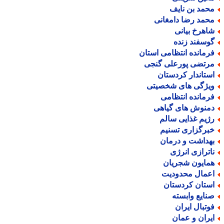
حمد بن نایف
حمد رضا دامغانی
اهرخ بیانی
وسفند زنده
رمانده انتظامی استان
رتضی پورعلی گنجی
ستاندار کردستان
یژگی های شخصیتی
رمانده انتظامی
منوش های گیاهی
ژیم غذایی سالم
برگزاری تسنیم
هداشت و درمان
اترازی انرژی
مایون شجریان
عمال محدودیت
ستان کردستان
نایع وابسته
وتبال ایران
یران و عمان