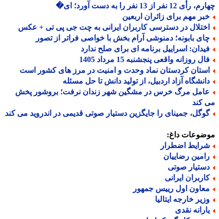
 12 نفر از 13 نفر را به دست آورد؛ ای�
بر مهم برای زائران اربعین
ختلال در دسترسی کاربران ایرانی به چت جی پی تی + عکس
ای بابونه؛ دمنوشی آرام بخش با خواصی فراتر از تصور
یدان: اسراییل برنامه ای برای صلح ندارد
ل روزانه واقعی پنجشنبه 15 مرداد 1405
ستان کردستان نماد وحدت و امنیت در مرز های کشور است
انشگاه آزاد اردبیل، از تولید دانش تا حل مسئله
امل مرگ خرس در مشگین شهر زندان نرفت؛ بروشور پخش
کند
وگل، جمینای را جایگزین دستیار صوتی قدیمی در اندروید می کند
ضوعات داغ:
رایط اضطرار
امین رضاییان
ستیار صوتی
اربران ایرانی
عاون اول رییس جمهور
زیر خارجه ایتالیا
ارانه نقدی