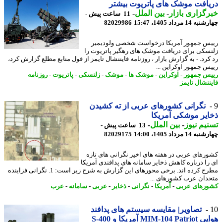
افت موشک های پاتریوت بیشتر
گزاری بازار
-
بین الملل
-
11 ساعت پیش -
14 مرداد 1405، 15:47
82029986
س جمهور آمریکا درخواست شخصی ولودیمیر
سکی برای دریافت موشک های رهگیر پاتریوت را
کرد. - به گزارش بازار ، روزنامه فایننشال تایمز از قول منابع مطلع گزارش کرد،
س جمهور اوکراین ...
س جمهور
-
اوکراین
-
موشک ها
-
موشک
-
زلنسکی
-
پاتریوت
-
روزنامه
ننشال تایمز
نگرانی کشورهای عربی از ته کشیدن
یر موشکی آمریکا
یم نیوز
-
بین الملل
-
13 ساعت پیش -
14 مرداد 1405، 14:00
82029175
رهای عربی در هفته های اخیر نگرانی های تازه
را درباره کاهش ذخایر سامانه های پدافندی آمریکا
مطرح کرده اند. برخی محورهای این گزارش به شرح زیر است: 1. نگرانی فزاینده
دان عرب کشورهای ...
رهای عربی
-
آمریکا
-
نگرانی
-
ذخایر
-
عربی
-
سامانه
-
عرب
تصاویر| مقایسه سیستم های پدافند
هوایی MIM-104 Patriot آمریکا و S-400