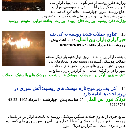
وزارت دفاع روسیه از سرنگونی 475 پهپاد اوکراینی
 داد. به گزارش ایلنا به نقل از نووستی، وزارت
ع روسیه امروز -چهارشنبه- اعلام کرد که سامانه
پدافند هوایی این کشور طی شب گذشته 475 فروند ...
رت دفاع روسیه
-
وزارت دفاع
-
پهپاد
-
وزارت
-
پدافند هوایی
-
منهدم
-
روسیه
​​​​​​​تداوم حملات شدید روسیه به کی یف
گزاری بازار
-
بین الملل
-
17 ساعت پیش -
14 مرداد 1405، 09:52
82027026
تخت اوکراین بامداد امروز چهارشنبه بار دیگر صحنه
ات موشکی گسترده روسیه بود و انفجارهای پی
ی و آتش سوزی های مهیب، بخش های مختلف
را در برگرفته است. - به گزارش بازار ، منابع ...
 سوزی
-
اوکراین
-
موشک
-
موشک ها
-
پایتخت
-
موشک های بالستیک
-
حملات
کی یف زیر موج تازه موشک های روسیه؛ آتش سوزی در
ساخت ها ادامه دارد
اک نیوز
-
بین الملل
-
25 ساعت پیش - چهارشنبه 14 مرداد 1405، 02:22
82025
بع خبری از تداوم حملات سنگین موشکی روسیه به پایتخت اوکراین در بامداد
رشنبه خبر داده اند؛ حملاتی که با انفجارهای پیاپی و آتش سوزی های گسترده
اه بوده است. - به گزارش فرتاک نیوز؛ ...