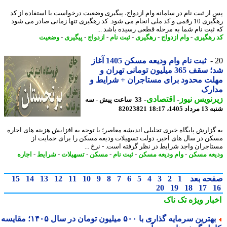
از ثبت نام در سامانه وام ازدواج، پیگیری وضعیت درخواست با استفاده از کد
رهگیری 10 رقمی و کد ملی انجام می شود. کد رهگیری تنها زمانی صادر می شود
ثبت نام شما به مرحله قطعی رسیده باشد ...
رهگیری
-
وام ازدواج
-
رهگیری
-
ثبت نام
-
ازدواج
-
پیگیری
-
وضعیت
ثبت نام وام ودیعه مسکن 1405 آغاز
شد؛ سقف 365 میلیون تومانی تهران و
ت محدود برای مستاجران + شرایط و
ارک
نویس نیوز
-
اقتصادی
-
33 ساعت پیش - سه
1405، 18:17
82023821
گزارش پایگاه خبری تحلیلی اندیشه معاصر؛ با توجه به افزایش هزینه های اجاره
ن در سال های اخیر، دولت تسهیلات ودیعه مسکن را برای حمایت از
اجران واجد شرایط در نظر گرفته است. - نرخ ...
عه مسکن
-
وام ودیعه مسکن
-
ثبت نام
-
مسکن
-
تسهیلات
-
شرایط
-
اجاره
حه بعد
1
2
3
4
5
6
7
8
9
10
11
12
13
14
15
20
19
18
17
بار ویژه
تک ناک
بهترین سرمایه گذاری با ۵۰۰ میلیون تومان در سال ۱۴۰۵؛ مقایسه