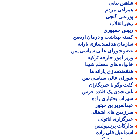
اهین بیانی
مراهی مردم
ورعلی گنجی
هبر انقلاب
ییس جمهوری
میته بهداشت و درمان اربعین
ازمان هدفمندسازی یارانه
ضو شورای عالی سیاسی یمن
زیر امور خارجه ترکیه
انواده های معظم شهدا
دفمندسازی یارانه ها
ورای عالی سیاسی یمن
فت وگو با خبرنگاران
لف شدن یک قلاده خرس
هراب بختیاری زاده
بدالعزیز بن حبتور
رزمین های اشغالی
برگزاری آناتولی
دارکات پرسپولیس
سماعیل قلی زاده