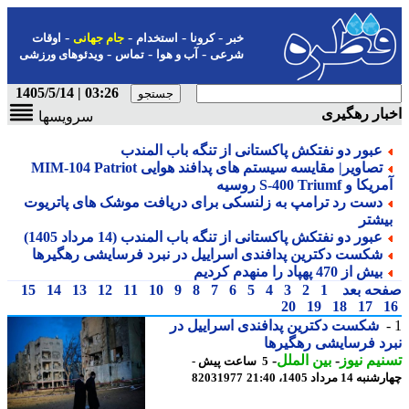
-
-
-
-
خبر
کرونا
استخدام
جام جهانی
اوقات
-
-
-
شرعی
آب و هوا
تماس
ویدئوهای ورزشی
03:26 | 1405/5/14
ار رهگیری
سرویسها
عبور دو نفتکش پاکستانی از تنگه باب المندب
تصاویر| مقایسه سیستم های پدافند هوایی MIM-104 Patriot
یکا و S-400 Triumf روسیه
دست رد ترامپ به زلنسکی برای دریافت موشک های پاتریوت
یشتر
عبور دو نفتکش پاکستانی از تنگه باب المندب (14 مرداد 1405)
شکست دکترین پدافندی اسراییل در نبرد فرسایشی رهگیرها
بیش از 470 پهپاد را منهدم کردیم
حه بعد
1
2
3
4
5
6
7
8
9
10
11
12
13
14
15
20
19
18
17
شکست دکترین پدافندی اسراییل در
د فرسایشی رهگیرها
یم نیوز
-
بین الملل
-
5 ساعت پیش -
14 مرداد 1405، 21:40
82031977