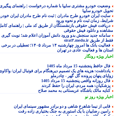
ضعیت خودرو مشتری سایپا با شماره درخواست | راهنمای پیگیری
ویل خودرو سایپا
ایت ایران خودرو طرح مادران | ثبت نام طرح مادران ایران خودرو،
ایط، زمان ثبت نام و نحوه ورود
ریافت فیش حقوقی بازنشستگان از طریق کد ملی | راهنمای کامل
اهده و دانلود فیش حقوقی
امانه جدید سنجش بدو ورود دانش آموزان اعلام شد؛ نوبت گیری
از طریق sirat۲.medu.ir
فعالیت بانک ها امروز چهارشنبه ۱۴ مرداد ۱۴۰۵؛ تعطیلی در برخی
تان ها و فعالیت عادی در تهران
بار ویژه
رونگار
ال حافظ پنجشنبه 15 مرداد ماه 1405
ادداشت: هزینه های یک تصمیم دیرهنگام برای فوتبال ایران/ واکاوی
ایای پنهان پرونده گل گهر - چادرملو
ال روزانه واقعی پنجشنبه 15 مرداد 1405
زشکیان: همه مردم، ایران را حفظ کردند
نایه مالک باشگاه عربستانی به محمد صلاح
بار ویژه
روز نو
ابی از نیما شاهرخ شاهی و دو برادر مشهور سینمای ایران
امین رضاییان با یک استوری به جنگ بختیاری زاده رفت