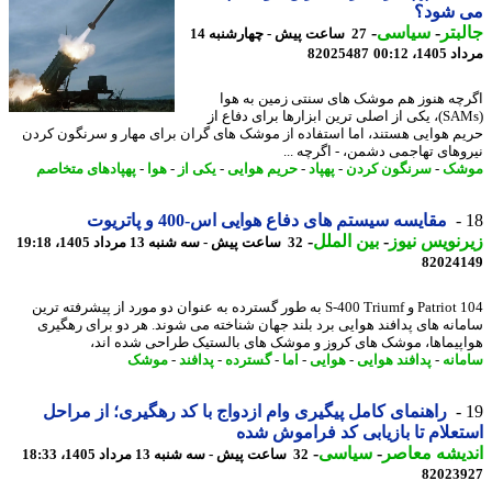
 شود؟
بتر
-
سیاسی
-
27 ساعت پیش - چهارشنبه 14
1، 00:12
82025487
چه هنوز هم موشک های سنتی زمین به هوا
(SAMs)، یکی از اصلی ترین ابزارها برای دفاع از
م هوایی هستند، اما استفاده از موشک های گران برای مهار و سرنگون کردن
وهای تهاجمی دشمن، - اگرچه ...
شک
-
سرنگون کردن
-
پهپاد
-
حریم هوایی
-
یکی از
-
هوا
-
پهپادهای متخاصم
مقایسه سیستم های دفاع هوایی اس-400 و پاتریوت
نویس نیوز
-
بین الملل
-
32 ساعت پیش - سه شنبه 13 مرداد 1405، 19:18
82024
104 Patriot و S-400 Triumf به طور گسترده به عنوان دو مورد از پیشرفته ترین
انه های پدافند هوایی برد بلند جهان شناخته می شوند. هر دو برای رهگیری
پیماها، موشک های کروز و موشک های بالستیک طراحی شده اند،
انه
-
پدافند هوایی
-
هوایی
-
اما
-
گسترده
-
پدافند
-
موشک
راهنمای کامل پیگیری وام ازدواج با کد رهگیری؛ از مراحل
علام تا بازیابی کد فراموش شده
یشه معاصر
-
سیاسی
-
32 ساعت پیش - سه شنبه 13 مرداد 1405، 18:33
82023