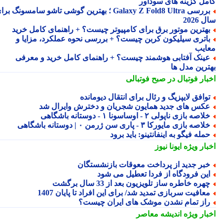
مل گزینه های سودآور
بررسی Galaxy Z Fold8 Ultra ؛ بهترین گوشی تاشو سامسونگ برای
2026
هترین موتور برق برای کامپیوتر چیست؟ + راهنمای کامل خرید
اتری سیلیکون کربن چیست؟ + بررسی نحوه عملکرد، مزایا و
ایب
ینک آفتابی هوشمند چیست؟ + راهنمای کامل خرید و معرفی
ترین مدل ها
بار فوتبال در صبح فوتبالی
وافق لایپزیگ و رئال برای انتقال دیومانده
کس های جدید همایون شجریان و دخترش وایرال شد
لاصه بازی ناپولی ۲ - اوساسونا ۱ - دوستانه باشگاهی
لاصه بازی مایورکا ۳ - پاری سن ژرمن ۰ | دوستانه باشگاهی
مله فیگو به اینفانتینو: باید برود
بار ویژه
ایونا نیوز
بر جدید از پرداخت معوقات بازنشستگان
ین فرودگاه از فردا تعطیل می شود
هره خاطره ساز تلویزیون بعد از 33 سال برگشت
عافیت سربازی تمدید شد/ برای این افراد تا پایان 1407
از تمام نشدن موشک های ایران چیست؟
بار ویژه
اندیشه معاصر