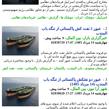
رج کمرشکن پدافندی اسراییل فرماندهان نظامی
به سیاست دفاع گزینشی در برابر حملات موشکی
ان واداشته است. - خبرگزاری تسنیم ، پس از دو تجاوز نظامی رژیم صهیونیستی
ن در 23 خرداد ...
اییل
-
موشک
-
ایران
-
موشک ها
-
گزارش
-
نظامی
-
فرماندهان نظامی
عبور 2 نفت کش پاکستانی از تنگه باب
ندب
گزاری بازار
-
بین الملل
-
9 ساعت پیش -
14 مرداد 1405، 17:47
82030729
فروند نفتکش پاکستانی حامل نفت خام عربستان
دی توانستند بدون بروز هیچ گونه حادثه ای، با
قیت از تنگه باب المندب عبور کنند. - به گزارش بازار ، با وجود محاصره دریایی
م شده از ...
ستان سعودی
-
باب المندب
-
پاکستان
-
عربستان
-
پاکستانی
-
نفت
-
نفت کش
عبور دو نفتکش پاکستانی از تنگه باب
(14 مرداد 1405)
 آرا نیوز
-
بین الملل
-
9 ساعت پیش -
14 مرداد 1405، 17:27
82030620
وجود محاصره دریایی اعلام شده از سوی نیرو های
ی در دریای سرخ، دو فروند نفتکش پاکستانی