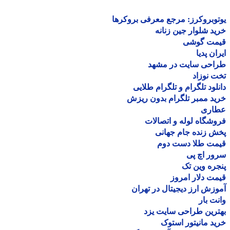
وبروکرز: مرجع معرفی بروکرها
د شلوار جین زنانه
مت گوشی
ان پدیا
احی سایت در مشهد
 نوزاد
لود تلگرام و تلگرام طلایی
د ممبر تلگرام بدون ریزش
اری
شگاه لوله و اتصالات
 زنده جام جهانی
مت طلا دست دوم
ر اچ پی
ره وین تک
ت دلار امروز
زش ارز دیجیتال در تهران
ت بار
رین طراحی سایت یزد
د مانیتور استوک