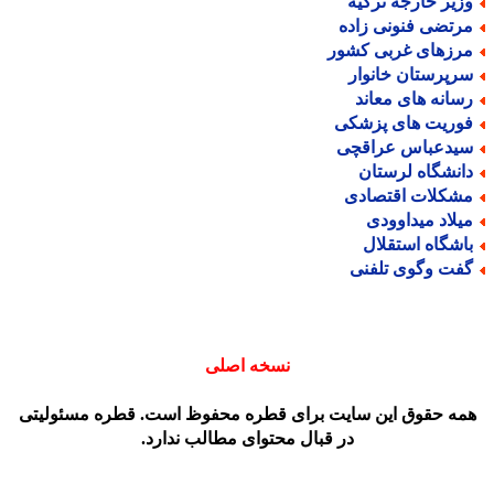
زیر خارجه ترکیه
رتضی فنونی زاده
رزهای غربی کشور
رپرستان خانوار
سانه های معاند
وریت های پزشکی
یدعباس عراقچی
انشگاه لرستان
شکلات اقتصادی
یلاد میداوودی
اشگاه استقلال
فت وگوی تلفنی
نسخه اصلی
مه حقوق این سایت برای قطره محفوظ است. قطره مسئولیتی
در قبال محتوای مطالب ندارد.