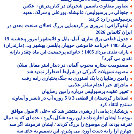
صاویر متفاوت یاسمین شجریان در کنار پدرش+ عکس
نجالی در پرسپولیس/ عالیشاه، پورعلی و سرلک، هدیه
پولیس را رد کردند
ینفوگرافی | مروری بر گردهمایی بزرگ فعالان صنعت معدن در
ن کانماین 2026
جدول قطعی برق ساری، آمل، بابل و قائمشهر امروز پنجشنبه 15
جویبار، بابلسر، بهشهر و... (مازندران)
یارانه نقدی مرداد 1405 ؛ خانواده پرجمعیت این ماه چقدر یارانه
ی می گیرد؟
صدومیت ستاره محبوب آلمانی در دیدار اینتر مقابل میلان
صوبه تسهیلات گمرکی در شرایط اضطرار تمدید شد
امین رضاییان با یک استوری به جنگ بختیاری زاده رفت
اجرای خبر اعدام ساغر غلامی
غییر عقیده پرسپولیس درباره رامین رضاییان
استاندار کردستان از قطعی 3 تا 5 روزه آب در نایسر و آساوله
دج انتقاد کرد
زشکیان: پیامی از رهبری منتشر شد که «علی الاصول موافق
دم»؛ ایشان اجازه دادند این روند شکل بگیرد / عده ای که به دنبال
قه بودند، این موضوع را بزرگ کردند / ایشان فرمودند اگر سه
رم آرا را به دست آورد، می پذیرم، این تصمیم به جای سه