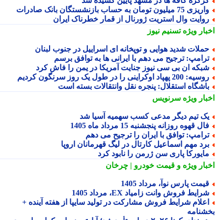
رکره کافه ها در مشهد پایین کشیده شد
یزی 75 میلیون تومان به حساب بازنشستگان بانک صادرات
وایت وال استریت ژورنال از قمار خطرناک ایران
بار ویژه
تسنیم نیوز
ملات شدید هوایی و توپخانه ای اسراییل در جنوب لبنان
رامپ: ترجیح می دهم با ایرانی ها به توافق برسم
بکه ان بی سی نیوز جنایت آمریکا در یمن را فاش کرد
یه: 200 پهپاد اوکراینی را در طول یک روز سرنگون کردیم
اشگاه استقلال: پنجره نقل وانتقالات بسته است
بار ویژه
سرنویس
ک تیم دیگر مدعی کسب سهمیه آسیا شد
ال قهوه روزانه پنجشنبه 15 مرداد ماه 1405
رامپ: توافق با ایران را ترجیح می دهم
رد مهم اسماعیل کارتال در لیگ قهرمانان اروپا
ایورکا پاری سن ژرمن را نابود کرد
بار ویژه
و قیمت خودرو | چرخان
یمت پارس نوآ، مرداد 1405
رایط فروش وانت زامیاد EX، مرداد 1405
علام شرایط فروش مشارکت در تولید سایپا از هفته آینده +
شنامه