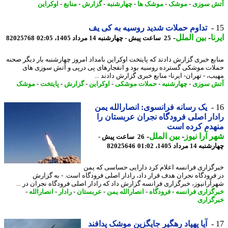
 سوزی
-
موشک
-
موشک ها
-
چهارشنبه
-
گزارش
-
منابع
-
اوکراین
​​​​​​​تداوم حملات شدید روسیه به کی یف
ا
-
بین الملل
-
25 ساعت پیش - چهارشنبه 14 مرداد 1405، 02:05
82025768
بع خبری گزارش دادند که پایتخت اوکراین بامداد امروز چهارشنبه بار دیگر صحنه
ات موشکی گسترده روسیه بود و انفجارهای پی درپی و آتش سوزی های
، - تهران- ایرنا- منابع خبری گزارش دادند ...
 سوزی
-
چهارشنبه
-
حملات موشکی
-
اوکراین
-
گزارش
-
پایتخت
-
موشک
یک رسانه فرانسوی: انصارالله یمن
ار اصلی فرودگاه نجران عربستان را
هدم کرده است
 آرا نیوز
-
بین الملل
-
26 ساعت پیش -
14 مرداد 1405، 01:02
82025646
گزاری فرانسه اعلام کرد دارایی حساسی که یمن
فرودگاه نجران هدف قرار داد، رادار اصلی فرودگاه است. - به گزارش
آرانیوز، خبرگزاری فرانسه گزارش داد که رادار اصلی فرودگاه نجران در ...
گزاری فرانسه
-
فرودگاه
-
انصارالله یمن
-
عربستان
-
رادار
-
انصارالله
-
گزاری
آیا پهپاد رهگیر جایگزین موشک پدافند