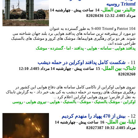
Tr روسیه
بتر
-
بین الملل
-
14 ساعت پیش - چهارشنبه 14
1، 12:32
82028436
104 Patriot و S-400 Triumf به طور گسترده به عنوان
مورد از پیشرفته ترین سامانه های پدافند هوایی برد بلند جهان شناخته می
د. هر دو برای رهگیری هواپیماها، موشک های کروز و موشک های بالستیک
حی شده اند،
فند هوایی
-
سامانه
-
هوایی
-
پدافند
-
اما
-
گسترده
-
موشک
شکست کامل پدافند اوکراین در حمله دیشب
ناک
-
بین الملل
-
15 ساعت پیش - چهارشنبه 14 مرداد 1405، 12:10
82028
وی هوایی اوکراین از ناکامی کامل سامانه های دفاع هوایی این کشور در
یری موشک های روسیه در حمله دیشب به کی یف خبر داد. - به گزارش تابناک
نقل از فارس؛ نیروی هوایی اوکراین اعلام کرد ...
راین
-
موشک بالستیک
-
موشک
-
بالستیک
-
هوایی
-
نیروی هوایی
-
روسی
بیش از 470 پهپاد را منهدم کردیم
ا
-
بین الملل
-
16 ساعت پیش - چهارشنبه 14
1، 10:32
82027387