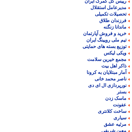
ییس کل گمرک ایران
دیرعامل استقلال
حصیلات تکمیلی
رزندان طلاق
اندانا زنگنه
رید و فروش آپارتمان
یم ملی رویینگ ایران
وزیع بسته های حمایتی
یکی لیکس
جمع خیرین سلامت
اکر اهل بیت
مار مبتلایان به کرونا
اصر محمد خانی
ورپردازی ال ای دی
ستر
اسک زدن
فونت
اخت کلانتری
یاری
رثیه عشق
عین شریفی