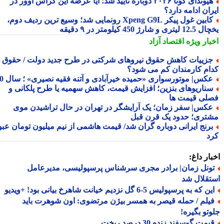
هیوندای کونا ۲۰۲۶ دوباره تأیید شد؛ آیا عرضه این کراس اوور در
ان ادامه دارد؟
کابین غول پیکر Xpeng G9L رونمایی شد؛ وسیع ترین ردیف دوم،
ری و شارژ 450 کیلومتر در ۹ دقیقه
بار ویژه
اقتصاد آزاد
زییات کاهش حقوق نیروهای شرکتی در طرح جدید دولت / حقوق
ام کارمندان کم می شود؟
کس| موتورسواری «حمیده خیرآبادی و آتنه فقیه نصیری» ؛ سال 70
ناریوهای بنزین؛ افزایش قیمت، کاهش سهمیه یا طرح پلکانی و
لی قیمت ها
کس| سفر زمان؛ یک آرایشگر در تهران در حال تراشیدن موی
تری؛ حدود یک قرن قبل
رنج ایرانی دوباره گران شد/ قیمت هاشمی از نیم میلیون تومان عبور
د
ار داغ:
ونل زمان| برادر مجری سرشناس پرسپولیسی، مدیرعامل
قلال شد
 که به پرسپولیس 5-6 گل نزدیم خیانت شاهرخ بیانی بود! +ویدیو
یلم / حمله قیصر به همسر بیژن مرتضوی: اون شوهرت باید
تو بگیره!
مت گوسفند زنده 30 درصد ریخت