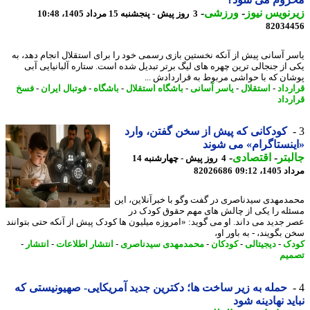
نویس نیوز
-
ورزشی
-
3 روز پیش - پنجشنبه 15 مرداد 1405، 10:48
82034
ر آسانی پیش از آنکه نخستین بازی رسمی خود را برای استقلال انجام دهد، به
 از جنجالی ترین چهره های لیگ برتر تبدیل شده است. ستاره آلبانیایی آبی
ان که با حواشی مربوط به قراردادش ...
رداد
-
استقلال
-
یاسر آسانی
-
باشگاه استقلال
-
باشگاه
-
فوتبال ایران
-
فسخ
رداد
کودکانی که پیش از سخن گفتن، وارد
نستاگرام» می شوند
بتر
-
اقتصادی
-
4 روز پیش - چهارشنبه 14
1، 09:12
82026686
دمهدی سیدناصری در گفت وگو با خبرآنلاین، این
له را یکی از چالش های مهم حقوق کودک در
 جدید می داند. او می گوید: «امروزه میلیون ها کودک پیش از آنکه حتی بتوانند
بگویند، - به باور او،
ک
-
دیجیتالی
-
کودکان
-
محمدمهدی سیدناصری
-
انتشار اطلاعات
-
انتشار
-
یم
حمله به زیر ساخت ها؛ دکترین جدید آمریکایی- صهیونیستی که
ید نهادینه شود