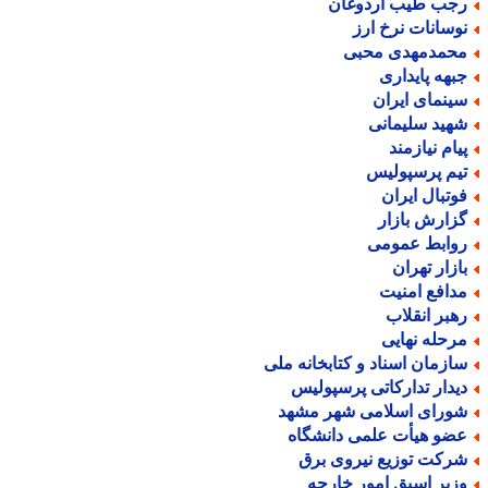
جب طیب اردوغان
وسانات نرخ ارز
حمدمهدی محبی
بهه پایداری
ینمای ایران
هید سلیمانی
یام نیازمند
یم پرسپولیس
وتبال ایران
زارش بازار
وابط عمومی
ازار تهران
دافع امنیت
هبر انقلاب
رحله نهایی
ازمان اسناد و کتابخانه ملی
یدار تدارکاتی پرسپولیس
ورای اسلامی شهر مشهد
ضو هیأت علمی دانشگاه
رکت توزیع نیروی برق
زیر اسبق امور خارجه