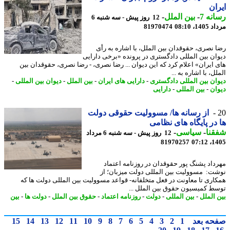
ان
نه 7
-
بین الملل
-
12 روز پیش - سه شنبه 6
1، 08:10
81970474
 نصری، حقوقدان بین الملل، با اشاره به رأی
ان بین المللی دادگستری در پرونده «برخی دارایی
 ایران» اعلام کرد که این دیوان ... رضا نصری، - رضا نصری، حقوقدان بین
ل، با اشاره به ...
ان بین المللی دادگستری
-
دارایی های ایران
-
بین الملل
-
دیوان بین المللی
-
ان
-
بین المللی
-
دارایی
از رسانه ها/ مسوولیت حقوقی دولت
در پایگاه های نظامی
نا
-
سیاسی
-
12 روز پیش - سه شنبه 6 مرداد
81970257
1405
داد پشنگ پور حقوقدان در روزنامه اعتماد
ت: مسوولیت بین المللی دولت میزبان؛ از
اری تا معاونت در فعل متخلفانه- قواعد مسوولیت بین المللی دولت ها که
ط کمیسیون حقوق بین الملل ...
 الملل
-
بین المللی
-
دولت
-
روزنامه اعتماد
-
حقوق بین الملل
-
دولت ها
-
بین
حه بعد
1
2
3
4
5
6
7
8
9
10
11
12
13
14
15