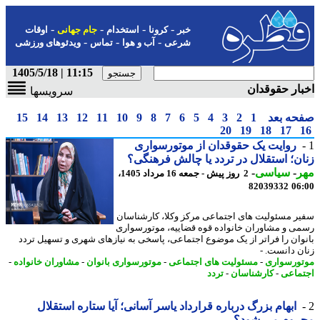
-
-
-
-
خبر
کرونا
استخدام
جام جهانی
اوقات
-
-
-
شرعی
آب و هوا
تماس
ویدئوهای ورزشی
11:15 | 1405/5/18
ار حقوقدان
سرویسها
حه بعد
1
2
3
4
5
6
7
8
9
10
11
12
13
14
15
20
19
18
17
روایت یک حقوقدان از موتورسواری
ن؛ استقلال در تردد یا چالش فرهنگی؟
ر
-
سیاسی
-
2 روز پیش - جمعه 16 مرداد 1405،
82039332
06
ر مسئولیت های اجتماعی مرکز وکلا، کارشناسان
ی و مشاوران خانواده قوه قضاییه، موتورسواری
وان را فراتر از یک موضوع اجتماعی، پاسخی به نیازهای شهری و تسهیل تردد
ن دانست. -
ورسواری
-
مسئولیت های اجتماعی
-
موتورسواری بانوان
-
مشاوران خانواده
-
ماعی
-
کارشناسان
-
تردد
ابهام بزرگ درباره قرارداد یاسر آسانی؛ آیا ستاره استقلال
روم می شود؟