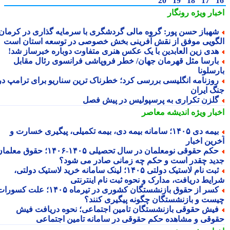
20
19
18
17
بار ویژه
رونگار
هباز حسن پور: گروه مالی گردشگری با سرمایه گذاری در کرمان،
گویی موفق از نقش آفرینی بخش خصوصی در توسعه استان است
دی زین العابدین با یک عکس هنری متفاوت دوباره خبرساز شد!
ارسا مثل قهرمان جهان/ خطر فروپاشی فرانسوی رئال مقابل
رسلونا
وزنامه انگلیسی بررسی کرد؛ خطرناک ترین سناریو برای ترامپ در
گ ایران
لزن تکراری به پرسپولیس در پیش فصل
بار ویژه
اندیشه معاصر
بیمه دی ۱۴۰۵؛ سامانه بیمه دی، بیمه تکمیلی، پیگیری خسارت و
رین اخبار
حکم حقوقی نومعلمان در سال تحصیلی ۱۴۰۵-۱۴۰۶؛ حقوق معلمان
ید چقدر است و حکم چه زمانی صادر می شود؟
ثبت نام لاستیک دولتی ۱۴۰۵؛ لینک سامانه خرید لاستیک دولتی،
ایط دریافت، مدارک و نحوه ثبت نام اینترنتی
کسر از حقوق بازنشستگان کشوری در تیرماه ۱۴۰۵؛ علت کسورات
ست و بازنشستگان چگونه پیگیری کنند؟
یش حقوقی بازنشستگان تامین اجتماعی؛ نحوه دریافت فیش
وقی و مشاهده حکم حقوقی در سامانه تامین اجتماعی