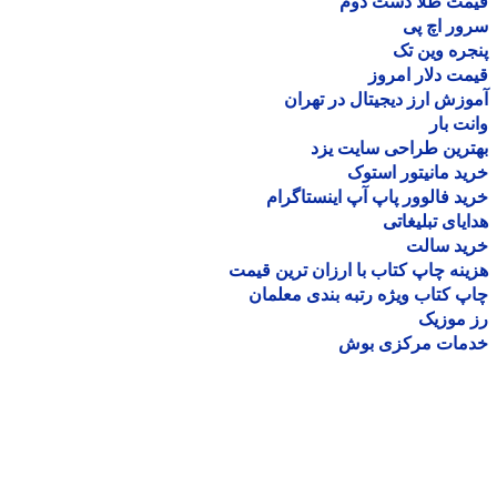
مت طلا دست دوم
ر اچ پی
ره وین تک
ت دلار امروز
زش ارز دیجیتال در تهران
ت بار
رین طراحی سایت یزد
د مانیتور استوک
د فالوور پاپ آپ اینستاگرام
یای تبلیغاتی
ید سالت
نه چاپ کتاب با ارزان ترین قیمت
 کتاب ویژه رتبه بندی معلمان
موزیک
مات مرکزی بوش