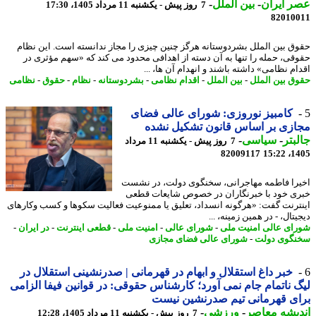
 ایران
-
بین الملل
-
7 روز پیش - یکشنبه 11 مرداد 1405، 17:30
82010
ق بین الملل بشردوستانه هرگز چنین چیزی را مجاز ندانسته است. این نظام
قی، حمله را تنها به آن دسته از اهدافی محدود می کند که «سهم مؤثری در
ام نظامی» داشته باشند و انهدام آن ها، ...
ق بین الملل
-
بین الملل
-
اقدام نظامی
-
بشردوستانه
-
نظام
-
حقوق
-
نظامی
کامبیز نوروزی: شورای عالی فضای
زی بر اساس قانون تشکیل نشده
بتر
-
سیاسی
-
7 روز پیش - یکشنبه 11 مرداد
82009117
1405
را فاطمه مهاجرانی، سخنگوی دولت، در نشست
ی خود با خبرنگاران در خصوص شایعات قطعی
ترنت گفت: «هرگونه انسداد، تعلیق یا ممنوعیت فعالیت سکوها و کسب وکارهای
تال، - در همین زمینه، ...
ای عالی امنیت ملی
-
شورای عالی
-
امنیت ملی
-
قطعی اینترنت
-
در ایران
-
گوی دولت
-
شورای عالی فضای مجازی
خبر داغ استقلال و ابهام در قهرمانی | صدرنشینی استقلال در
 ناتمام جام نمی آورد؛ کارشناس حقوقی: در قوانین فیفا الزامی
ی قهرمانی تیم صدرنشین نیست
یشه معاصر
-
ورزشی
-
7 روز پیش - یکشنبه 11 مرداد 1405، 12:28