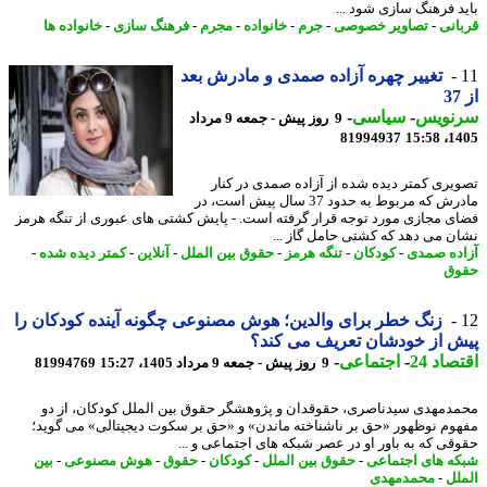
د فرهنگ سازی شود ...
انی
-
تصاویر خصوصی
-
جرم
-
خانواده
-
مجرم
-
فرهنگ سازی
-
خانواده ها
تغییر چهره آزاده صمدی و مادرش بعد
نویس
-
سیاسی
-
9 روز پیش - جمعه 9 مرداد
81994937
1405
یری کمتر دیده شده از آزاده صمدی در کنار
مادرش که مربوط به حدود 37 سال پیش است، در
ی مجازی مورد توجه قرار گرفته است. - پایش کشتی های عبوری از تنگه هرمز
ن می دهد که کشتی حامل گاز ...
ده صمدی
-
کودکان
-
تنگه هرمز
-
حقوق بین الملل
-
آنلاین
-
کمتر دیده شده
-
وق
زنگ خطر برای والدین؛ هوش مصنوعی چگونه آینده کودکان را
 از خودشان تعریف می کند؟
اد 24
-
اجتماعی
-
9 روز پیش - جمعه 9 مرداد 1405، 15:27
81994769
دمهدی سیدناصری، حقوقدان و پژوهشگر حقوق بین الملل کودکان، از دو
وم نوظهور «حق بر ناشناخته ماندن» و «حق بر سکوت دیجیتالی» می گوید؛
قی که به باور او در عصر شبکه های اجتماعی و ...
ه های اجتماعی
-
حقوق بین الملل
-
کودکان
-
حقوق
-
هوش مصنوعی
-
بین
لل
-
محمدمهدی