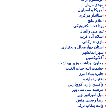
هدی تارتار
مریکا و اسراییل
ستاندار مرکزی
علام نتایج
رداخت الکترونیکی
یم ملی والیبال
سلام آباد غرب
ازی تدارکاتی
ستان چهارمحال و بختیاری
هر ایمانشهر
فلاتوکسین
عاون بهداشت وزیر بهداشت
شمت الله حیات الغیب
ایزه بنیاد البرز
ختیار نماینده
اکسن رازی کووپارس
رضیه سی سی پور
لبل امپراتور چین
ضا رضایی منش
انت پیکاپ برقی