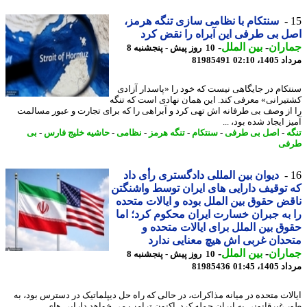
سنتکام با نظامی سازی تنگه هرمز،
 بی طرفی این آبراه را نقض کرد
اران
-
بین الملل
-
10 روز پیش - پنجشنبه 8
1، 02:10
81985491
کام در جایگاهی نیست که خود را «پاسدار آزادی
یرانی» معرفی کند. این همان نهادی است که تنگه
از وصف بی طرفانه اش تهی کرد و آبراهی را که برای تجارت و عبور مسالمت
 ایجاد شده بود، ...
ه
-
اصل بی طرفی
-
سنتکام
-
تنگه هرمز
-
نظامی
-
حاشیه خلیج فارس
-
بی
فی
دیوان بین المللی دادگستری رأی داد
توقیف دارایی های ایران توسط واشنگتن
ض حقوق بین الملل بوده و ایالات متحده
به جبران خسارت ایران محکوم کرد؛ اما
ق بین الملل برای ایالات متحده و
دان غربی اش هیچ معنایی ندارد
اران
-
بین الملل
-
10 روز پیش - پنجشنبه 8
1، 01:45
81985436
لات متحده در میانه مذاکرات، در حالی که راه حل دیپلماتیک در دسترس بود، به
 غیرقانونی به ایران حمله کرد. اکنون ترامپ می خواهد دارایی های