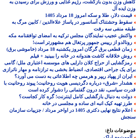
ش وزن بدون بازگشت، رژیم غذایی و ورزش برای رسیدن به
 ایده آل
مت دلار، طلا و سکه امروز 18 مرداد 1405
قوط وحشتناک آسانسور در پاساژ علاءالدین / کابین مرگ به
قه منفی سه رفت
اکنش عجیب نمایندگان مجلس ترکیه به امضای توافقنامه مکه
ونالدو از رییس جمهور پرتغال هم مشهورتر است!
ان قطعی برق گرگان امروز یکشنبه 18 مرداد (خاموشی برق)
وش خلاقانه کاشت هندوانه در خانه را ببینید + فیلم
مزگشایی از حراج کلان دارایی های موسسه اعتباری ملل/ گامی
ی یک جراحی اقتصادی، انضباط بخشی به ترازنامه و مهار ناترازی
یران از پهپاد ریپر و هرمس چه اطلاعاتی به دست می آورد؟
شدار «شرق» درباره دگردیسی هویت روحانیت؛ پیوند روحانیت با
ت سیاسی، نقد درون گفتمانی را دشوار کرده است
ولت به دنبال بازگشایی کامل اینترنت؛ گره کار کجاست؟
رز تهیه کیک انبه ای ساده و مجلسی در خانه
اعلام نتایج نهایی دکتری 1405 در اواخر مرداد / جزییات سازمان
جش
ضوعات داغ:
لومینیوم اراک