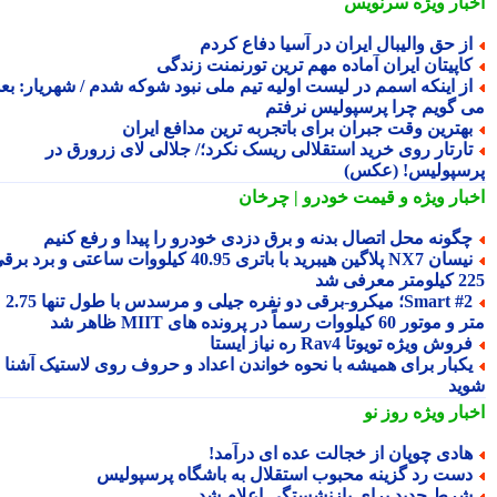
بار ویژه
سرنویس
ز حق والیبال ایران در آسیا دفاع کردم
اپیتان ایران آماده مهم ترین تورنمنت زندگی
ز اینکه اسمم در لیست اولیه تیم ملی نبود شوکه شدم / شهریار: بعدا
 گویم چرا پرسپولیس نرفتم
هترین وقت جبران برای باتجربه ترین مدافع ایران
ارتار روی خرید استقلالی ریسک نکرد؛/ جلالی لای زرورق در
سپولیس! (عکس)
بار ویژه
و قیمت خودرو | چرخان
گونه محل اتصال بدنه و برق دزدی خودرو را پیدا و رفع کنیم
نیسان NX7 پلاگین هیبرید با باتری 40.95 کیلووات ساعتی و برد برقی
 معرفی شد
Smart #2؛ میکرو-برقی دو نفره جیلی و مرسدس با طول تنها 2.75
ور 60 کیلووات رسماً در پرونده های MIIT ظاهر شد
روش ویژه تویوتا Rav4 ره نیاز ایستا
کبار برای همیشه با نحوه خواندن اعداد و حروف روی لاستیک آشنا
ید
بار ویژه
روز نو
ادی چوپان از خجالت عده ای درآمد!
ست رد گزینه محبوب استقلال به باشگاه پرسپولیس
رط جدید برای بازنشستگی اعلام شد