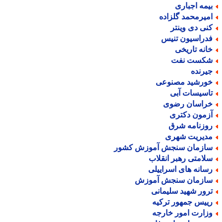
یمه اجباری
میرمحمد گلزاده
نی دی وینتر
دراسیون تنیس
انه تاریخی
کست نفت
یرنده
ورشید مصنوعی
اسیسات آبی
راسان رضوی
زمون دکتری
وزنامه شرق
دیریت شهری
ازمان سنجش آموزش کشور
لامتی رهبر انقلاب
سانه های اسراییلی
ازمان سنجش آموزش
رور شهید سلیمانی
ییس جمهور ترکیه
زارت امور خارجه