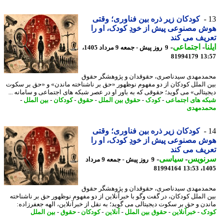
کودکان زیر ذره بین فناوری؛ وقتی
 مصنوعی پیش از خودِ کودک، او را
یف می کند
ا
-
اجتماعی
-
9 روز پیش - جمعه 9 مرداد 1405،
81994179
13
دمهدی سیدناصری، حقوقدان و پژوهشگر حقوق
 الملل کودکان از دو مفهوم نوظهور «حق بر ناشناخته ماندن» و «حق بر سکوت
یتالی» می گوید؛ حقوقی که به باور او در عصر شبکه های اجتماعی و سامانه ...
ه های اجتماعی
-
کودک
-
حقوق بین الملل
-
حقوق
-
کودکان
-
بین الملل
-
دمهدی
کودکان زیر ذره بین فناوری؛ وقتی
 مصنوعی پیش از خودِ کودک، او را
یف می کند
نویس
-
سیاسی
-
9 روز پیش - جمعه 9 مرداد
81994164
1405
دمهدی سیدناصری، حقوقدان و پژوهشگر حقوق
 الملل کودکان، در گفت وگو با خبرآنلاین از دو مفهوم نوظهور حق بر ناشناخته
دن و حق بر سکوت دیجیتالی می گوید؛ به نقل از خبرآنلاین، الهه جعفرزاده:
ک
-
خبرآنلاین
-
حقوق بین الملل
-
آنلاین
-
کودکان
-
حقوق
-
بین الملل