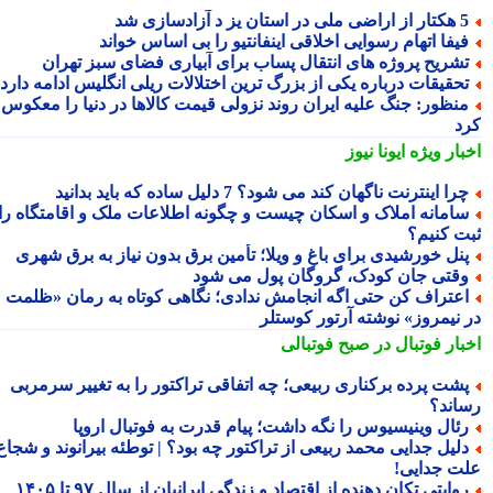
راضی ملی در استان یز د آزادسازی شد
یفا اتهام رسوایی اخلاقی اینفانتیو را بی اساس خواند
شریح پروژه های انتقال پساب برای آبیاری فضای سبز تهران
حقیقات درباره یکی از بزرگ ترین اختلالات ریلی انگلیس ادامه دارد
نظور: جنگ علیه ایران روند نزولی قیمت کالاها در دنیا را معکوس
د
بار ویژه
ایونا نیوز
را اینترنت ناگهان کند می شود؟ 7 دلیل ساده که باید بدانید
امانه املاک و اسکان چیست و چگونه اطلاعات ملک و اقامتگاه را
ت کنیم؟
نل خورشیدی برای باغ و ویلا؛ تأمین برق بدون نیاز به برق شهری
قتی جان کودک، گروگان پول می شود
عتراف کن حتی اگه انجامش ندادی؛ نگاهی کوتاه به رمان «ظلمت
 نیمروز» نوشته آرتور کوستلر
بار فوتبال در صبح فوتبالی
شت پرده برکناری ربیعی؛ چه اتفاقی تراکتور را به تغییر سرمربی
اند؟
ئال وینیسیوس را نگه داشت؛ پیام قدرت به فوتبال اروپا
لیل جدایی محمد ربیعی از تراکتور چه بود؟ | توطئه بیرانوند و شجاع
ت جدایی!
وایتی تکان دهنده از اقتصاد و زندگی ایرانیان از سال ۹۷ تا ۱۴۰۵