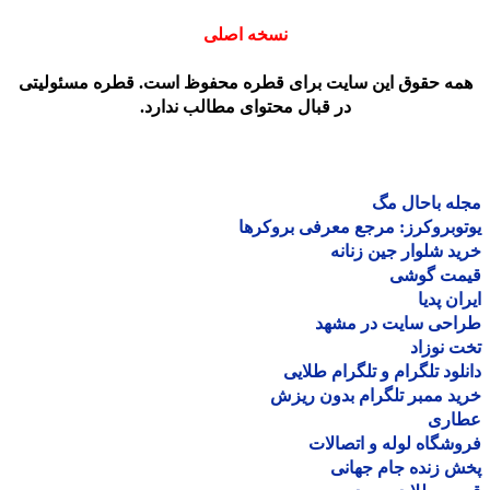
نسخه اصلی
مه حقوق این سایت برای قطره محفوظ است. قطره مسئولیتی
در قبال محتوای مطالب ندارد.
ه باحال مگ
وبروکرز: مرجع معرفی بروکرها
د شلوار جین زنانه
مت گوشی
ان پدیا
احی سایت در مشهد
 نوزاد
لود تلگرام و تلگرام طلایی
د ممبر تلگرام بدون ریزش
اری
شگاه لوله و اتصالات
 زنده جام جهانی