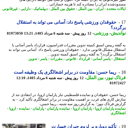
ودشده ایران را مصادره کند تا هزینه خساراتی ...
لات متحده
-
ایران
-
بین الملل
-
حقوق بین الملل
-
دیپلماتیک
-
دارایی
-
غیرقانونی
حقوقدان ورزشی پاسخ داد: آسانی می تواند به استقلال
ردد؟
ندیش
-
ورزشی
-
12 روز پیش - سه شنبه 6 مرداد 1405، 13:21
81973050
گفته رییس اسبق کمیته تدوین مقررات فدراسیون، قرارداد یاسر آسانی با
قلال مشکل قانونی ندارد. - حقوقدان ورزشی پاسخ داد: آسانی می تواند به
قلال برگردد؟ به گفته رییس اسبق کمیته تدوین ...
قلال
-
یاسر آسانی
-
قرارداد
-
قانونی
-
مقررات
-
یاسر
-
تدوین
ریما حسن: مقاومت در برابر اشغالگری یک وظیفه است
اک نیوز
-
بین الملل
-
12 روز پیش - سه شنبه 6 مرداد 1405، 12:10
81972
ا حسن، حقوقدان و نماینده فلسطینی تبار پارلمان اروپا، در انتقادی تند از
ش کاری های غرب، بر اهمیت مقاومت در برابر اشغالگری تأکید کرد. - به
رش فرتاک نیوز؛ به گزارش روز سه شنبه ، ریما حسن،
نده پارلمان اروپا
-
پارلمان اروپا
-
نماینده پارلمان
-
پارلمان
-
نماینده
-
اروپا
-
الگری
تأکید دوباره بر لزوم جبران خسارت