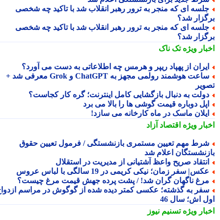
لسه ای که منجر به ترور رهبر انقلاب شد با تاکید چه شخصی
گزار شد؟
لسه ای که منجر به ترور رهبر انقلاب شد با تاکید چه شخصی
گزار شد؟
بار ویژه
تک ناک
یران از پهپاد ریپر و هرمس چه اطلاعاتی به دست می آورد؟
ساعت هوشمند رولمی مجهز به ChatGPT و Grok معرفی شد +
ویر
ولت به دنبال بازگشایی کامل اینترنت؛ گره کار کجاست؟
پل دوباره قیمت گوشی ها را بالا می برد
یلان ماسک در ماه کارخانه می سازد!
بار ویژه
اقتصاد آزاد
رط مهم تعیین مستمری بازنشستگی / فرمول تعیین حقوق
زنشستگان اعلام شد
نتقاد صریح واعظ آشتیانی از مدیریت در استقلال
کس| سفر زمان؛ نیکی کریمی در 19 سالگی با لباس عروس
رغ ناگهان گران شد! / پشت پرده جهش قیمت مرغ چیست؟
فر به گذشته؛ عکسی کمتر دیده شده از گوگوش در مراسم ازدواج
ل اش؛ سال 46
بار ویژه
تسنیم نیوز