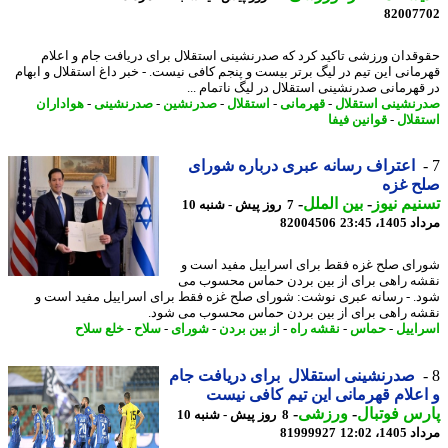
82007
قدان ورزشی تاکید کرد که صدرنشینی استقلال برای دریافت جام و اعلام
مانی این تیم در لیگ برتر بیست و پنجم کافی نیست. - خبر داغ استقلال و ابهام
قهرمانی صدرنشینی استقلال در لیگ ناتمام ...
نشینی استقلال
-
قهرمانی
-
استقلال
-
صدرنشین
-
صدرنشینی
-
هواداران
قلال
-
قوانین فیفا
اعتراف رسانه عبری درباره شورای
ح غزه
یم نیوز
-
بین الملل
-
7 روز پیش - شنبه 10
1، 23:45
82004506
ای صلح غزه فقط برای اسراییل مفید است و
ه راهی برای از بین بردن حماس محسوب می
. - رسانه عبری نوشت: شورای صلح غزه فقط برای اسراییل مفید است و
ه راهی برای از بین بردن حماس محسوب می شود.
اییل
-
حماس
-
نقشه راه
-
از بین بردن
-
شورای
-
سلاح
-
خلع سلاح
صدرنشینی استقلال برای دریافت جام
علام قهرمانی این تیم کافی نیست
س فوتبال
-
ورزشی
-
8 روز پیش - شنبه 10
1، 12:02
81999927