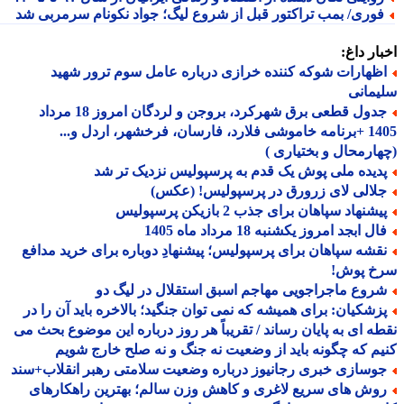
وری/ بمب تراکتور قبل از شروع لیگ؛ جواد نکونام سرمربی شد
ار داغ:
ظهارات شوکه کننده خرازی درباره عامل سوم ترور شهید
مانی
جدول قطعی برق شهرکرد، بروجن و لردگان امروز 18 مرداد
1405 +برنامه خاموشی فلارد، فارسان، فرخشهر، اردل و...
ارمحال و بختیاری )
دیده ملی پوش یک قدم به پرسپولیس نزدیک تر شد
لالی لای زرورق در پرسپولیس! (عکس)
شنهاد سپاهان برای جذب 2 بازیکن پرسپولیس
ل ابجد امروز یکشنبه 18 مرداد ماه 1405
قشه سپاهان برای پرسپولیس؛ پیشنهادِ دوباره برای خرید مدافع
خ پوش!
روع ماجراجویی مهاجم اسبق استقلال در لیگ دو
زشکیان: برای همیشه که نمی توان جنگید؛ بالاخره باید آن را در
ه ای به پایان رساند / تقریباً هر روز درباره این موضوع بحث می
م که چگونه باید از وضعیت نه جنگ و نه صلح خارج شویم
وسازی خبری رجانیوز درباره وضعیت سلامتی رهبر انقلاب+سند
وش های سریع لاغری و کاهش وزن سالم؛ بهترین راهکارهای