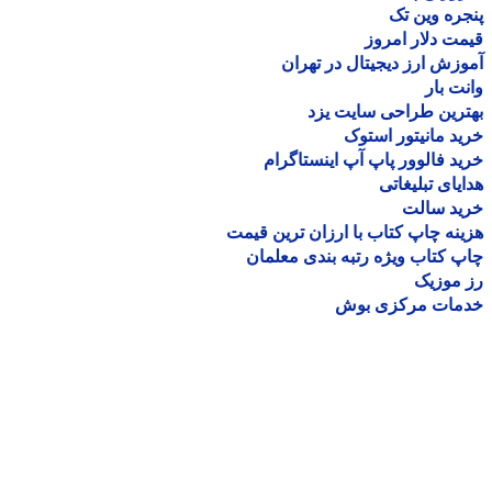
ره وین تک
ت دلار امروز
زش ارز دیجیتال در تهران
ت بار
رین طراحی سایت یزد
د مانیتور استوک
د فالوور پاپ آپ اینستاگرام
یای تبلیغاتی
ید سالت
نه چاپ کتاب با ارزان ترین قیمت
 کتاب ویژه رتبه بندی معلمان
موزیک
مات مرکزی بوش