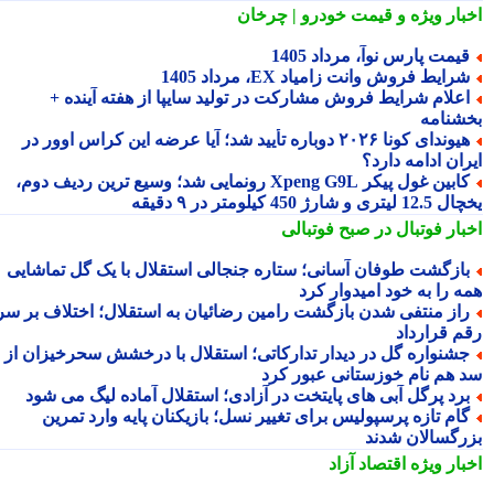
بار ویژه
و قیمت خودرو | چرخان
یمت پارس نوآ، مرداد 1405
رایط فروش وانت زامیاد EX، مرداد 1405
علام شرایط فروش مشارکت در تولید سایپا از هفته آینده +
شنامه
هیوندای کونا ۲۰۲۶ دوباره تأیید شد؛ آیا عرضه این کراس اوور در
ان ادامه دارد؟
کابین غول پیکر Xpeng G9L رونمایی شد؛ وسیع ترین ردیف دوم،
ری و شارژ 450 کیلومتر در ۹ دقیقه
بار فوتبال در صبح فوتبالی
ازگشت طوفان آسانی؛ ستاره جنجالی استقلال با یک گل تماشایی
ه را به خود امیدوار کرد
از منتفی شدن بازگشت رامین رضائیان به استقلال؛ اختلاف بر سر
م قرارداد
شنواره گل در دیدار تدارکاتی؛ استقلال با درخشش سحرخیزان از
 هم نام خوزستانی عبور کرد
رد پرگل آبی های پایتخت در آزادی؛ استقلال آماده لیگ می شود
ام تازه پرسپولیس برای تغییر نسل؛ بازیکنان پایه وارد تمرین
رگسالان شدند
بار ویژه
اقتصاد آزاد