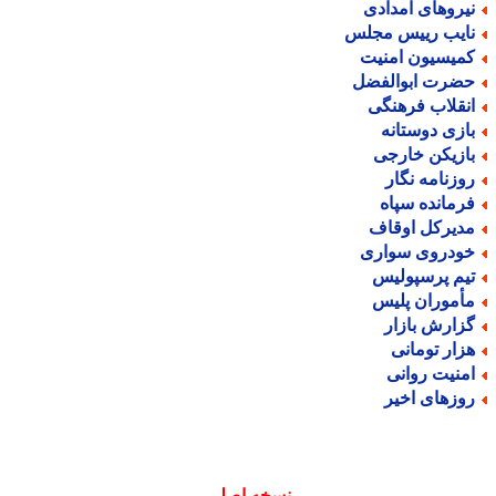
یروهای امدادی
ایب رییس مجلس
میسیون امنیت
ضرت ابوالفضل
نقلاب فرهنگی
ازی دوستانه
ازیکن خارجی
وزنامه نگار
رمانده سپاه
دیرکل اوقاف
ودروی سواری
یم پرسپولیس
أموران پلیس
زارش بازار
زار تومانی
منیت روانی
وزهای اخیر
نسخه اصلی