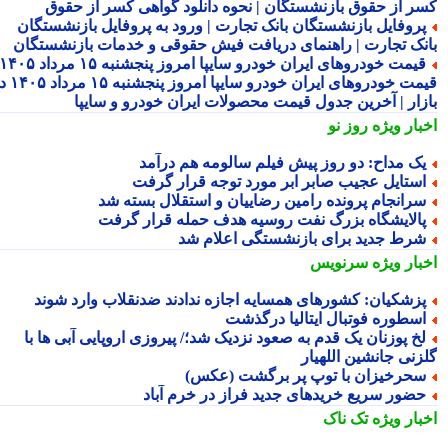
ر از حقوق بازنشستگان | نحوه دانلود گواهی کسر از حقوق
روفایل بازنشستگان بانک تجارت | ورود به پروفایل بازنشستگان
نک تجارت | راهنمای دریافت فیش حقوقی و خدمات بازنشستگان
قیمت خودروهای ایران خودرو سایپا امروز پنجشنبه ۱۵ مرداد ۱۴۰۵ |
قیمت خودروهای ایران خودرو سایپا امروز پنجشنبه ۱۵ مرداد ۱۴۰۵ در
زار | آخرین جدول قیمت محصولات ایران خودرو و سایپا
بار ویژه
روز نو
ک مداح: دو روز پیش فیلم سالومه هم درآمد
ستایل عجیب صابر ابر مورد توجه قرار گرفت
رانجام پرونده رامین رضاییان و استقلال بسته شد
الایشگاه بزرگ نفت روسیه هدف حمله قرار گرفت
رط جدید برای بازنشستگی اعلام شد
بار ویژه
سرنویس
زشکیان: کشورهای همسایه اجازه ندادند ضدنقلاب وارد شوند
سطوره فوتبال ایتالیا درگذشت
خ پوزنان یک قدم به صعود نزدیک شد؛/ پیروزی اروپایی آبی ها با
زنی جانشین اللهیار
حرخیزان با توپ پر برگشت (عکس)
ضور سریع خریدهای جدید فراز در خرم آباد
بار ویژه
تک ناک