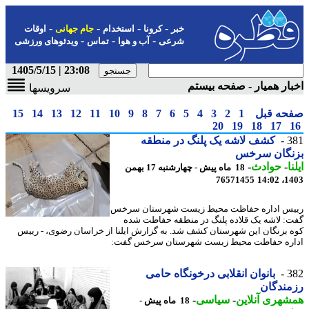
-
-
-
-
خبر
کرونا
استخدام
جام جهانی
اوقات
-
-
-
شرعی
آب و هوا
تماس
ویدئوهای ورزشی
23:08 | 1405/5/15
ار همیار - صفحه بیستم
سرویسها
حه قبل
1
2
3
4
5
6
7
8
9
10
11
12
13
14
15
20
19
18
17
3
کشف لاشه یک پلنگ در منطقه
نگان سرخس
ا
-
حوادث
-
18 ماه پیش - چهارشنبه 17 بهمن
76571455
1403
س اداره حفاظت محیط زیست شهرستان سرخس
: لاشه یک قلاده پلنگ در منطقه حفاظت شده
 بزنگان این شهرستان کشف شد. به گزارش ایلنا از خراسان رضوی، - رییس
ره حفاظت محیط زیست شهرستان سرخس گفت:
3
بانوان انقلابی درخونگاه حامی
ندگان
هری آنلاین
-
سیاسی
-
18 ماه پیش -