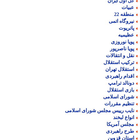
ل اول ایران
بیات
نطقه 22
یروگاه اتمی
اتریوت
ظیمیه
ویا نوروزی
ویا ناصرپور
قل و انتقالات
رکیب استقلال
ستقلال تهران
قدام راهبردی
ونالد ترامپ
ازی استقلال
ورای اسلامی
نظیم مقررات
ایب رییس مجلس شورای اسلامی
نواع لبخند
جلس آمریکا
رح راهبردی
ستان قزوین