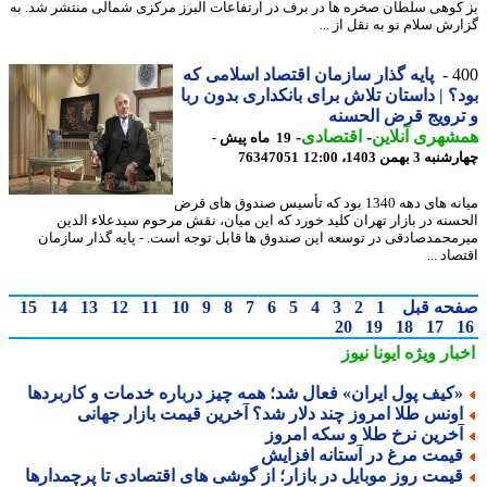
کوهی سلطان صخره ها در برف در ارتفاعات البرز مرکزی شمالی منتشر شد. به
رش سلام نو به نقل از ...
4
پایه گذار سازمان اقتصاد اسلامی که
؟ | داستان تلاش برای بانکداری بدون ربا
رویج قرض الحسنه
هری آنلاین
-
اقتصادی
-
19 ماه پیش -
3 بهمن 1403، 12:00
76347051
میانه های دهه 1340 بود که تأسیس صندوق های قرض
سنه در بازار تهران کلید خورد که این میان، نقش مرحوم سیدعلاء الدین
محمدصادقی در توسعه این صندوق ها قابل توجه است. - پایه گذار سازمان
اد ...
حه قبل
1
2
3
4
5
6
7
8
9
10
11
12
13
14
15
20
19
18
17
بار ویژه
ایونا نیوز
کیف پول ایران» فعال شد؛ همه چیز درباره خدمات و کاربردها
ونس طلا امروز چند دلار شد؟ آخرین قیمت بازار جهانی
خرین نرخ طلا و سکه امروز
یمت مرغ در آستانه افزایش
یمت روز موبایل در بازار؛ از گوشی های اقتصادی تا پرچمدارها