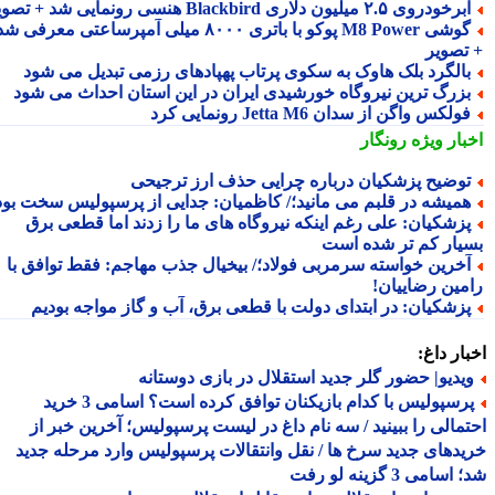
رخودروی ۲.۵ میلیون دلاری Blackbird هنسی رونمایی شد + تصویر
گوشی M8 Power پوکو با باتری ۸۰۰۰ میلی آمپرساعتی معرفی شد
تصویر
الگرد بلک هاوک به سکوی پرتاب پهپادهای رزمی تبدیل می شود
زرگ ترین نیروگاه خورشیدی ایران در این استان احداث می شود
ولکس واگن از سدان Jetta M6 رونمایی کرد
بار ویژه
رونگار
وضیح پزشکیان درباره چرایی حذف ارز ترجیحی
میشه در قلبم می مانید؛/ کاظمیان: جدایی از پرسپولیس سخت بود
زشکیان: علی رغم اینکه نیروگاه های ما را زدند اما قطعی برق
یار کم تر شده است
خرین خواسته سرمربی فولاد؛/ بیخیال جذب مهاجم: فقط توافق با
مین رضاییان!
زشکیان: در ابتدای دولت با قطعی برق، آب و گاز مواجه بودیم
ار داغ:
یدیو| حضور گلر جدید استقلال در بازی دوستانه
پرسپولیس با کدام بازیکنان توافق کرده است؟ اسامی 3 خرید
مالی را ببینید / سه نام داغ در لیست پرسپولیس؛ آخرین خبر از
دهای جدید سرخ ها / نقل وانتقالات پرسپولیس وارد مرحله جدید
سامی 3 گزینه لو رفت