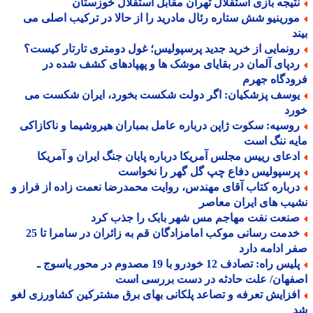
تیجه بازی استقلال تهران مقابل استقلال خوزستان
ورینیو شش ستاره رئال مادرید را از حالا در ترکیب اصلی می
د
ونمایی از خرید جدید پرسپولیس؛ غول دومتری تارتار کیست؟
دپای آلمان در بقایای موشک ها و پهپادهای کشف شده در
دگاه جهرم
وسف پزشکیان: اگر دولت شکست بخورد، ایران شکست می
رد
وسیه: سکوت ژاپن درباره عامل بمباران هیروشیما و ناکازاکی
ه ننگ است
دعای رییس مجلس آمریکا درباره پایان جنگ ایران و آمریکا
رسپولیس دفاع چپ گل گهر را نخواست
رباره کتاب آقای مهندس، روایت محمدرضا نعمت زاده از فراز و
ب های ایران معاصر
نعت نفت مهاجم مس شهر بابک را جذب کرد
خدمت رسانی موکب امامزادگان قم به زائران در سامرا تا 25
 ادامه دارد
پلیس راه: تصادف 12 خودرو با 19 مصدوم در محور یاسوج ـ
فهان/ علت حادثه در دست بررسی است
فزایش تعرفه و تصاعد پلکانی بهای برق مشترکین کشاورزی لغو