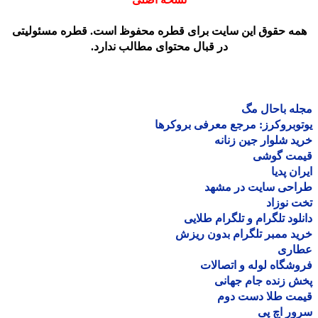
مه حقوق این سایت برای قطره محفوظ است. قطره مسئولیتی
در قبال محتوای مطالب ندارد.
ه باحال مگ
وبروکرز: مرجع معرفی بروکرها
د شلوار جین زنانه
مت گوشی
ان پدیا
احی سایت در مشهد
 نوزاد
لود تلگرام و تلگرام طلایی
د ممبر تلگرام بدون ریزش
اری
شگاه لوله و اتصالات
 زنده جام جهانی
مت طلا دست دوم
ر اچ پی