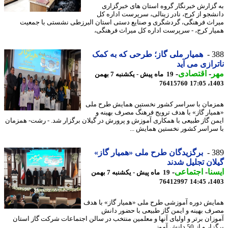
گزارش خبرنگار گروه استان های خبرگزاری
شجو از کرج، نادر زینالی، سرپرست اداره کل
اث فرهنگی، گردشگری و صنایع دستی استان البرزطی نشستی با جمعیت
ار کرج، - سرپرست اداره کل میراث فرهنگی،
3
همیار ملی گاز؛ طرحی که به کمک
رازی می آید
ر
-
اقتصادی
-
19 ماه پیش - یکشنبه 7 بهمن
76415760
1403
مان با سراسر کشور نخستین همایش طرح ملی
یار گاز» با هدف ترویج فرهنگ مصرف بهینه و
ن گاز طبیعی با همکاری آموزش و پرورش در گیلان برگزار شد. - رشت- همزمان
سراسر کشور نخستین همایش ...
3
برگزیدگان طرح ملی «همیار گاز»
ان تجلیل شدند
نا
-
اجتماعی
-
19 ماه پیش - یکشنبه 7 بهمن
76412997
1403
یش دوره آموزشی طرح ملی «همیار گاز» با هدف
ف بهینه و ایمن گاز طبیعی با حضور دانش
زان برتر و اولیای آنها و معلمین منتخب در سالن اجتماعات شرکت گاز استان
 از 50 دانش آموز ...