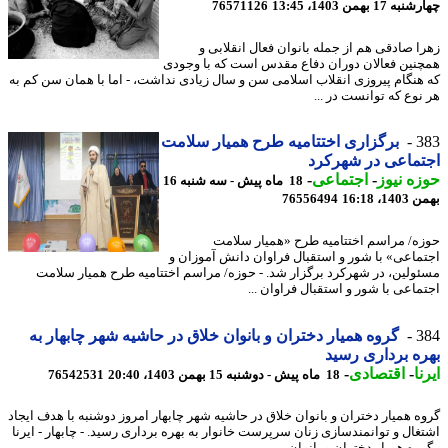
17 بهمن 1403، 13:45
76571126
ا صادقی هم از جمله بانوان فعال انقلابی و
نین فعالان دوران دفاع مقدس است که با وجودی
هنگام پیروزی انقلاب اسلامی سن و سال زیادی نداشت، - اما با همان سن کم به
نوع که توانست در ...
3
برگزاری اختتامیه طرح همیار سلامت
ماعی در شهرکرد
ه نیوز
-
اجتماعی
-
18 ماه پیش - سه شنبه 16
، 16:18
76556494
ه/ مراسم اختتامیه طرح «همیار سلامت
ماعی» با شور و استقبال فراوان دانش آموزان و
ولین، در شهرکرد برگزار شد. - حوزه/ مراسم اختتامیه طرح همیار سلامت
ماعی با شور و استقبال فراوان ...
3
گروه همیار دختران و بانوان خلاق در حاشیه شهر چابهار به
ه برداری رسید
ا
-
اقتصادی
-
18 ماه پیش - دوشنبه 15 بهمن 1403، 20:40
76542531
ه همیار دختران و بانوان خلاق در حاشیه شهر چابهار امروز دوشنبه با هدف ایجاد
غال و توانمندسازی زنان سرپرست خانوار به بهره برداری رسید. - چابهار - ایرنا