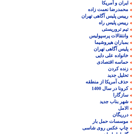
یران و آمریکا
حمدرضا نعمت زاده
ییس پلیس آگاهی تهران
ییس پلیس راه
یم تروریستی
انتقالات پرسپولیس
مباران هیروشیما
لیس آگاهی تهران
انواده علی دایی
ماسه اقتصادی
نده کردن
حلیل جدید
ذف آمریکا از منطقه
رونا در سال 1400
ازگارا
هر بناب جدید
لامل
رریگان
وسسات حمل بار
اپ عکس روی شاسی