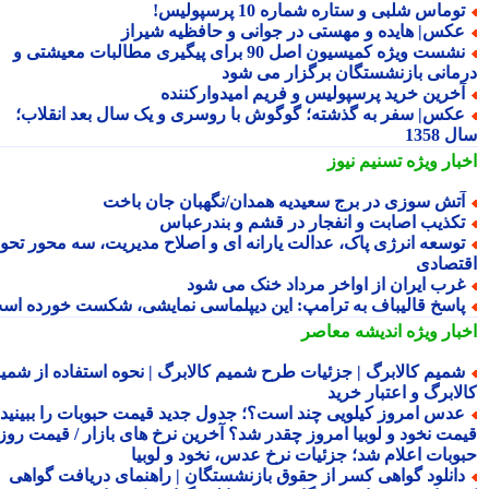
وماس شلبی و ستاره شماره 10 پرسپولیس!
کس| هایده و مهستی در جوانی و حافظیه شیراز
نشست ویژه کمیسیون اصل 90 برای پیگیری مطالبات معیشتی و
مانی بازنشستگان برگزار می شود
خرین خرید پرسپولیس و فریم امیدوارکننده
کس| سفر به گذشته؛ گوگوش با روسری و یک سال بعد انقلاب؛
1358
بار ویژه
تسنیم نیوز
تش سوزی در برج سعیدیه همدان/نگهبان جان باخت
کذیب اصابت و انفجار در قشم و بندرعباس
وسعه انرژی پاک، عدالت یارانه ای و اصلاح مدیریت، سه محور تحول
تصادی
رب ایران از اواخر مرداد خنک می شود
اسخ قالیباف به ترامپ: این دیپلماسی نمایشی، شکست خورده است
بار ویژه
اندیشه معاصر
میم کالابرگ | جزئیات طرح شمیم کالابرگ | نحوه استفاده از شمیم
لابرگ و اعتبار خرید
دس امروز کیلویی چند است؟؛ جدول جدید قیمت حبوبات را ببینید /
مت نخود و لوبیا امروز چقدر شد؟ آخرین نرخ های بازار / قیمت روز
وبات اعلام شد؛ جزئیات نرخ عدس، نخود و لوبیا
انلود گواهی کسر از حقوق بازنشستگان | راهنمای دریافت گواهی