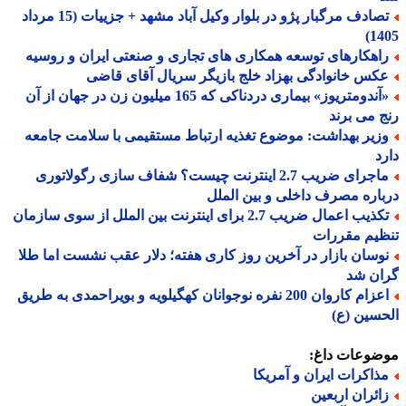
تصادف مرگبار پژو در بلوار وکیل آباد مشهد + جزییات (15 مرداد
14
اهکارهای توسعه همکاری های تجاری و صنعتی ایران و روسیه
کس خانوادگی بهزاد خلج بازیگر سریال آقای قاضی
«آندومتریوز» بیماری دردناکی که 165 میلیون زن در جهان از آن
 می برند
زیر بهداشت: موضوع تغذیه ارتباط مستقیمی با سلامت جامعه
د
ماجرای ضریب 2.7 اینترنت چیست؟ شفاف سازی رگولاتوری
اره مصرف داخلی و بین الملل
تکذیب اعمال ضریب 2.7 برای اینترنت بین الملل از سوی سازمان
یم مقررات
وسان بازار در آخرین روز کاری هفته؛ دلار عقب نشست اما طلا
ان شد
اعزام کاروان 200 نفره نوجوانان کهگیلویه و بویراحمدی به طریق
سین (ع)
ضوعات داغ:
ذاکرات ایران و آمریکا
ائران اربعین