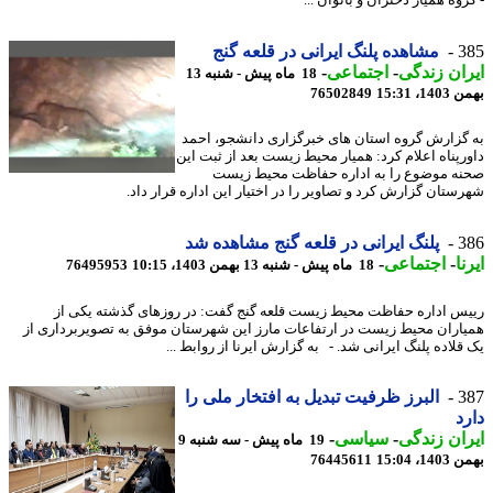
وه همیار دختران و بانوان ...
3
مشاهده پلنگ ایرانی در قلعه گنج
ان زندگی
-
اجتماعی
-
18 ماه پیش - شنبه 13
، 15:31
76502849
گزارش گروه استان های خبرگزاری دانشجو، احمد
رپناه اعلام کرد: همیار محیط زیست بعد از ثبت این
ه موضوع را به اداره حفاظت محیط زیست
ستان گزارش کرد و تصاویر را در اختیار این اداره قرار داد.
3
پلنگ ایرانی در قلعه گنج مشاهده شد
ا
-
اجتماعی
-
18 ماه پیش - شنبه 13 بهمن 1403، 10:15
76495953
س اداره حفاظت محیط زیست قلعه گنج گفت: در روزهای گذشته یکی از
اران محیط زیست در ارتفاعات مارز این شهرستان موفق به تصویربرداری از
قلاده پلنگ ایرانی شد. - به گزارش ایرنا از روابط ...
3
البرز ظرفیت تبدیل به افتخار ملی را
د
ان زندگی
-
سیاسی
-
19 ماه پیش - سه شنبه 9
، 15:04
76445611