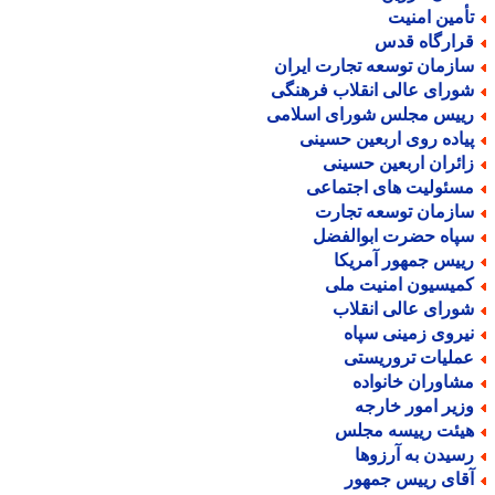
أمین امنیت
رارگاه قدس
ازمان توسعه تجارت ایران
ورای عالی انقلاب فرهنگی
ییس مجلس شورای اسلامی
یاده روی اربعین حسینی
ائران اربعین حسینی
سئولیت های اجتماعی
ازمان توسعه تجارت
پاه حضرت ابوالفضل
ییس جمهور آمریکا
میسیون امنیت ملی
ورای عالی انقلاب
یروی زمینی سپاه
ملیات تروریستی
شاوران خانواده
زیر امور خارجه
یئت رییسه مجلس
سیدن به آرزوها
قای رییس جمهور