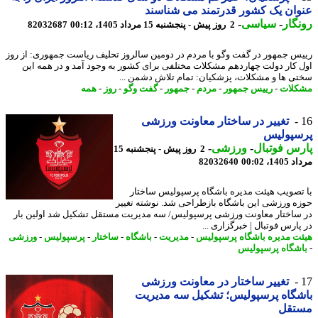
ان یک کشور قدرتمند می شناسند
گار
-
سیاسی
-
2 روز پیش - پنجشنبه 15 مرداد 1405، 00:12
82032687
س جمهور در گفت وگو با مردم در دومین سالروز تحلیف ریاست جمهوری: از روز
 کار دولت چهاردهم مشکلات مختلفی برای کشور به وجود آمد و در همه این
ی ها و مشکلات، پزشکیان: تمام تلاش دشمن ...
لات
-
رییس جمهور
-
مردم
-
جمهور
-
گفت وگو
-
روز
-
همه
تغییر در ساختار معاونت ورزشی
سپولیس
س فوتبال
-
ورزشی
-
2 روز پیش - پنجشنبه 15
1، 00:02
82032640
تصویب هیئت مدیره باشگاه پرسپولیس ساختار
ه ورزشی این باشگاه بازطراحی شد. نوشته تغییر
ساختار معاونت ورزشی پرسپولیس/ سه مدیریت مستقل تشکیل شد اولین بار
پارس فوتبال | خبرگزاری ...
ت مدیره باشگاه پرسپولیس
-
مدیریت
-
باشگاه
-
ساختار
-
پرسپولیس
-
ورزشی
شگاه پرسپولیس
تغییر ساختار در معاونت ورزشی
گاه پرسپولیس؛ تشکیل سه مدیریت
تقل