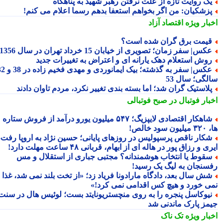
ک روایت تازه از علت نرفتن رهبر شهید به پناهگاه
زشکیان: من اگر بخواهم استعفا بدهم رسما اعلام می کنم!
بار ویژه
اقتصاد آزاد
یمت برق گران شده است؟
کس| سفر زمان؛ تصویری از خیابان 15 خرداد تهران در سال 1356
وش استعلام دهک یارانه ای و اعتراض به تغییرات جدید
عکس| سفر به گذشته؛ بیک ایمانوردی و مهدی فخیم زاده در 38 و 32
لگی؛ سال 53
لاستیک گران شد؛ اما بسته بندی تغییر نکرد، مردم تاوان دادند
بار فوتبال در صبح فوتبالی
شاهکار اقتصادی لایپزیگ؛ ۵۴۷ میلیون یورو درآمد از فروش ستاره
سود خالص!
کار ناقص پرسپولیس در روزهای پایانی؛ حسین نژاد به اروپا رفت،
ی و رزاق پور در هاله ای از ابهام، قربانی ۴۸ ساعت مهلت دارد!
قوط یا انتخاب هوشمندانه؟ مجتبی جباری از استقلال و مس
سنجان به لیگ یک رسید!
ش سال بعد، دادگاه مارادونا فریاد زد؛ «از تخت بلند نمی شد، غذا
ی خورد و هیچ کس اقدامی نمی کرد!»
یوکاسل پنجره را به روی منچستریونایتد بست؛ لوئیس هال در سنت
مز پارک ماندنی شد
بار ویژه
تک ناک