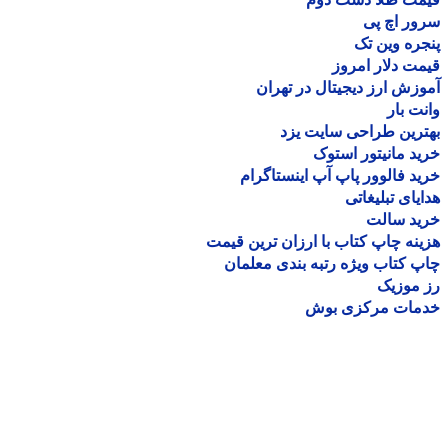
ر اچ پی
ره وین تک
ت دلار امروز
زش ارز دیجیتال در تهران
ت بار
رین طراحی سایت یزد
د مانیتور استوک
د فالوور پاپ آپ اینستاگرام
یای تبلیغاتی
ید سالت
نه چاپ کتاب با ارزان ترین قیمت
 کتاب ویژه رتبه بندی معلمان
موزیک
مات مرکزی بوش