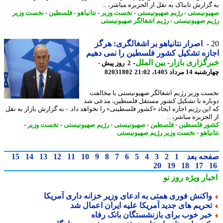
گزارش تابناک به نقل از الجزیره مباشر، ...
ونیستی
-
رژیم صهیونیستی
-
نخست وزیر
-
نتانیاهو
-
فلسطین
-
نخست وزیر
م صهیونیستی
-
رژیم اشغالگر صهیونیستی
اصرار نتانیاهو بر اشغالگری: هرگز
زه تشکیل کشور فلسطین را نمی دهیم
گزاری بازار
-
بین الملل
-
2 روز پیش -
14 مرداد 1405، 21:02
82031802
ت وزیر رژیم اشغالگر صهیونیستی با مخالفت
اره با تشکیل کشور مستقل فلسطین، مدعی شد
این رژیم اجازه ایجاد «کشور فلسطینی» را نخواهد داد. - به گزارش بازار به نقل
لجزیره مباشر، ...
ر فلسطین
-
فلسطین
-
صهیونیستی
-
رژیم صهیونیستی
-
نخست وزیر
-
یاهو
-
نخست وزیر رژیم صهیونیستی
حه بعد
1
2
3
4
5
6
7
8
9
10
11
12
13
14
15
20
19
18
17
بار ویژه
روز نو
اکنش فوری همتی به ادعای وزیر خزانه داری آمریکا
حریم های جدید آمریکا علیه ایران اعمال شد
بر خوب برای بازنشستگان بانک رفاه