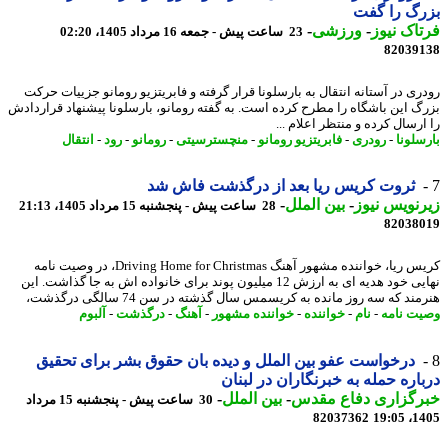
گ را گفت
اک نیوز
-
ورزشی
-
23 ساعت پیش - جمعه 16 مرداد 1405، 02:20
82039
ری در آستانه انتقال به بارسلونا قرار گرفته و فابریتزیو رومانو جزییات حرکت
گ این باشگاه را مطرح کرده است. به گفته رومانو، بارسلونا پیشنهاد قراردادش
رسال کرده و منتظر اعلام ...
سلونا
-
رودری
-
فابریتزیو رومانو
-
منچسترسیتی
-
رومانو
-
رود
-
انتقال
ثروت کریس ریا بعد از درگذشت فاش شد
نویس نیوز
-
بین الملل
-
28 ساعت پیش - پنجشنبه 15 مرداد 1405، 21:13
82038
کریس ریا، خواننده مشهور آهنگ Driving Home for Christmas، در وصیت نامه
نهایی خود هدیه ای به ارزش 12 میلیون پوند برای خانواده اش به جا گذاشت. این
ند که سه روز مانده به کریسمس سال گذشته در سن 74 سالگی درگذشت،
ت نامه
-
نام
-
خواننده
-
خواننده مشهور
-
آهنگ
-
درگذشت
-
آلبوم
درخواست عفو بین الملل و دیده بان حقوق بشر برای تحقیق
اره حمله به خبرنگاران در لبنان
رگزاری دفاع مقدس
-
بین الملل
-
30 ساعت پیش - پنجشنبه 15 مرداد
82037362
1405