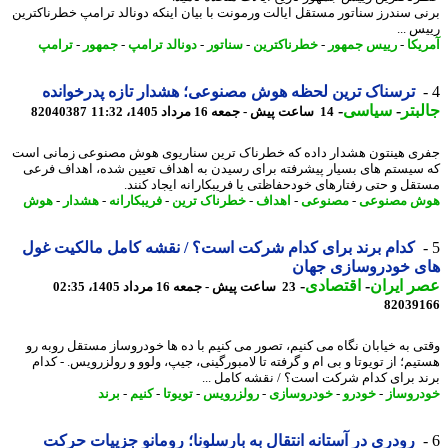
ی سندرز سناتور مستقل ایالت ورمونت با بیان اینکه دونالد ترامپ خطرناکترین
س ...
یکا
-
رییس جمهور
-
خطرناکترین
-
سناتور
-
دونالد ترامپ
-
جمهور
-
ترامپ
ترسناک ترین لحظه هوش مصنوعی؛ هشدار تازه پدرخوانده
بتر
-
سیاسی
-
14 ساعت پیش - جمعه 16 مرداد 1405، 11:32
82040387
ی هینتون هشدار داده که خطرناک ترین سناریوی هوش مصنوعی زمانی است
سیستم های بسیار پیشرفته برای رسیدن به اهداف تعیین شده، اهداف فرعی
قل و حتی رفتارهای خودحفاظتی یا فریبکارانه ایجاد کنند.
ش مصنوعی
-
مصنوعی
-
اهداف
-
خطرناک ترین
-
فریبکارانه
-
هشدار
-
هوش
کدام برند برای کدام شرکت است؟ / نقشه کامل مالکیت غول
ی خودروسازی جهان
 ایران
-
اقتصادی
-
23 ساعت پیش - جمعه 16 مرداد 1405، 02:35
82039
ی به خیابان نگاه می کنیم، تصور می کنیم با ده ها خودروساز مستقل روبه رو
یم؛ از تویوتا و بی ام و گرفته تا لامبورگینی، جیپ، ولوو و رولزرویس. - کدام
د برای کدام شرکت است؟ / نقشه کامل ...
روساز
-
خودرو
-
خودروسازی
-
رولزرویس
-
تویوتا
-
کنیم
-
برند
رودری در آستانه انتقال به بارسلونا؛ رومانو جزییات حرکت