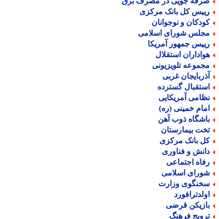
رفه جویی در مصرف برق
ییس کل بانک مرکزی
ودکان و نوجوانان
جلس شورای اسلامی
ییس جمهور آمریکا
واداران استقلال
جموعه تلویزیونی
ذربایجان غربی
ستقبال گسترده
ظامی آمریکایی
مام خمینی (ره)
اشگاه ذوب آهن
خت بیمارستان
ل بانک مرکزی
انش و فناوری
فاه اجتماعی
ورای اسلامی
خنگوی وزارت
ولدترافورد
ازیکن قرضی
رویج فرهنگ