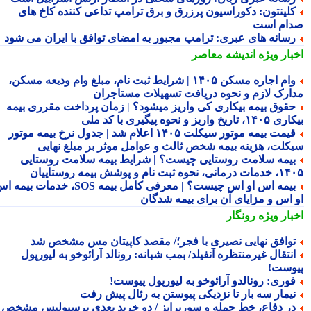
لینتون: دکوراسیون پرزرق و برق ترامپ تداعی کننده کاخ های
ام است
سانه های عبری: ترامپ مجبور به امضای توافق با ایران می شود
بار ویژه
اندیشه معاصر
وام اجاره مسکن ۱۴۰۵ | شرایط ثبت نام، مبلغ وام ودیعه مسکن،
ارک لازم و نحوه دریافت تسهیلات مستاجران
قوق بیمه بیکاری کی واریز میشود؟ | زمان پرداخت مقرری بیمه
تاریخ واریز و نحوه پیگیری با کد ملی
قیمت بیمه موتور سیکلت ۱۴۰۵ اعلام شد | جدول نرخ بیمه موتور
کلت، هزینه بیمه شخص ثالث و عوامل موثر بر مبلغ نهایی
یمه سلامت روستایی چیست؟ | شرایط بیمه سلامت روستایی
نحوه ثبت نام و پوشش بیمه روستاییان
بیمه اس او اس چیست؟ | معرفی کامل بیمه SOS، خدمات بیمه اس
 اس و مزایای آن برای بیمه شدگان
بار ویژه
رونگار
وافق نهایی نصیری با فجر؛/ مقصد کاپیتان مس مشخص شد
نتقال غیرمنتظره آنفیلد/ بمب شبانه: رونالد آرائوخو به لیورپول
وست!
وری: رونالدو آرائوخو به لیورپول پیوست!
یمار سه بار تا نزدیکی پیوستن به رئال پیش رفت
ر دفاع، خط حمله و سورپرایز / دو خرید بعدی پرسپولیس مشخص