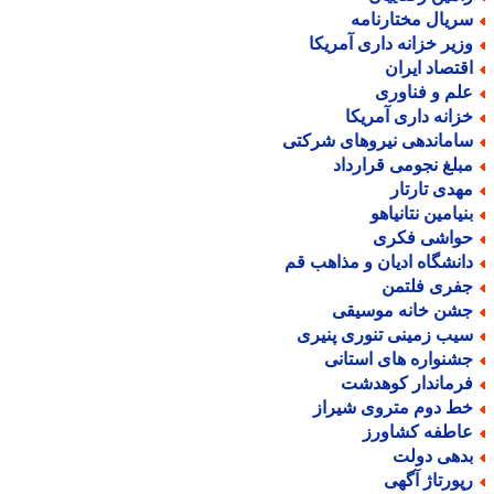
ریال مختارنامه
زیر خزانه داری آمریکا
قتصاد ایران
لم و فناوری
زانه داری آمریکا
اماندهی نیروهای شرکتی
بلغ نجومی قرارداد
هدی تارتار
نیامین نتانیاهو
واشی فکری
انشگاه ادیان و مذاهب قم
فری فلتمن
شن خانه موسیقی
یب زمینی تنوری پنیری
شنواره های استانی
رماندار کوهدشت
ط دوم متروی شیراز
اطفه کشاورز
دهی دولت
پورتاژ آگهی