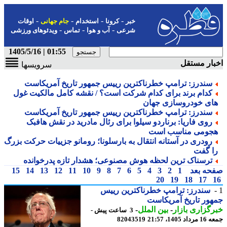
-
-
-
-
خبر
کرونا
استخدام
جام جهانی
اوقات
-
-
-
شرعی
آب و هوا
تماس
ویدئوهای ورزشی
01:55 | 1405/5/16
ار مستقل
سرویسها
سندرز: ترامپ خطرناکترین رییس جمهور تاریخ آمریکاست
کدام برند برای کدام شرکت است؟ / نقشه کامل مالکیت غول
ای خودروسازی جهان
سندرز: ترامپ خطرناکترین رییس جمهور تاریخ آمریکاست
روی فاریا: برناردو سیلوا برای رئال مادرید در نقش هافبک
جومی مناسب است
رودری در آستانه انتقال به بارسلونا؛ رومانو جزییات حرکت بزرگ
ا گفت
ترسناک ترین لحظه هوش مصنوعی؛ هشدار تازه پدرخوانده
حه بعد
1
2
3
4
5
6
7
8
9
10
11
12
13
14
15
20
19
18
17
سندرز: ترامپ خطرناکترین رییس
ور تاریخ آمریکاست
گزاری بازار
-
بین الملل
-
3 ساعت پیش -
 1405، 21:57
82043519