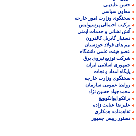
سن عابدینی
عاون سیاسی
خنگوی وزارت امور خارجه
رکیب احتمالی پرسپولیس
تش نشانی و خدمات ایمنی
ستیار گابریل کالدرون
یم های فولاد خوزستان
ضو هیئت علمی دانشگاه
رکت توزیع نیروی برق
مهوری اسلامی ایران
ایگاه امداد و نجات
خنگوی وزارت خارجه
وابط عمومی سازمان
حمدجواد حسین نژاد
رانکو ایوانکوویچ
لیرضا عنایت زاده
فاهمنامه همکاری
ستور رییس جمهور