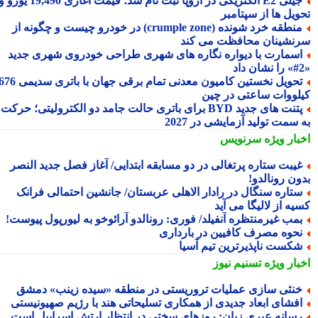
جیلی E2 الکتریکی در اروپا ثبت نام شد؛ قیمت آغازی 19,490 یورو و
ویل ها از سپتامبر
منطقه خرد شونده (crumple zone) در خودرو چیست و چگونه از
نشینان محافظت می کند
سمارت با دیواره نگاره های شهری طراحی خودروی شهری جدید
تحویل نخستین کامیون معدنی تمام برقی جهان با باتری سدیمی 676
لووات ساعتی در چین
پتنت های جدید BYD برای باتری حالت جامد دو الکترولیتی؛ حرکت
سمت تولید آزمایشی در 2027
بار ویژه
سرنویس
یبت ستاره پرتغالی در دو مسابقه ابتدایی/ آغاز فصل جدید النصر
ون رونالدو!
تاره سنگال در رادار الاهلی عربستان/ جانشین احتمالی فرانک
ه از لالیگا می آید
مب غیرمنتظره آنفیلد/ فوری: رونالدو آرائوخو به لیورپول پیوست!
حوه مصرف کافیین در بارداری
کست ناپذیرترین تیم آسیا
بار ویژه
تسنیم نیوز
نثی سازی عملیات تروریستی در منطقه «سیده زینب» دمشق
فشای ابعاد جدیدی از همکاری تسلیحاتی هند با رژیم صهیونیستی
سانه عبری زبان: روزهای سختی در انتظار ارتش اسراییل است