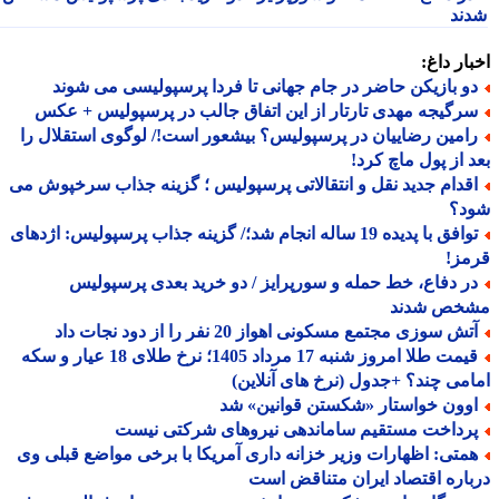
ند
ار داغ:
و بازیکن حاضر در جام جهانی تا فردا پرسپولیسی می شوند
رگیجه مهدی تارتار از این اتفاق جالب در پرسپولیس + عکس
امین رضاییان در پرسپولیس؟ بیشعور است!/ لوگوی استقلال را
 از پول ماچ کرد!
قدام جدید نقل و انتقالاتی پرسپولیس ؛ گزینه جذاب سرخپوش می
د؟
توافق با پدیده 19 ساله انجام شد؛/ گزینه جذاب پرسپولیس: اژدهای
مز!
ر دفاع، خط حمله و سورپرایز / دو خرید بعدی پرسپولیس
خص شدند
ش سوزی مجتمع مسکونی اهواز 20 نفر را از دود نجات داد
قیمت طلا امروز شنبه 17 مرداد 1405؛ نرخ طلای 18 عیار و سکه
می چند؟ +جدول (نرخ های آنلاین)
وون خواستار «شکستن قوانین» شد
رداخت مستقیم ساماندهی نیروهای شرکتی نیست
متی: اظهارات وزیر خزانه داری آمریکا با برخی مواضع قبلی وی
اره اقتصاد ایران متناقض است