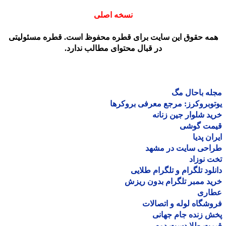
نسخه اصلی
مه حقوق این سایت برای قطره محفوظ است. قطره مسئولیتی
در قبال محتوای مطالب ندارد.
ه باحال مگ
وبروکرز: مرجع معرفی بروکرها
د شلوار جین زنانه
مت گوشی
ان پدیا
احی سایت در مشهد
 نوزاد
لود تلگرام و تلگرام طلایی
د ممبر تلگرام بدون ریزش
اری
شگاه لوله و اتصالات
 زنده جام جهانی
مت طلا دست دوم