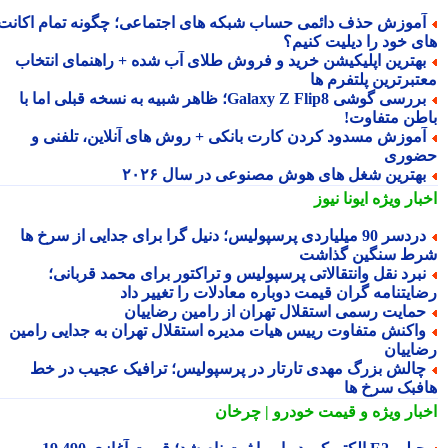
موزش حذف دائمی حساب شبکه های اجتماعی؛ چگونه تمام اکانت
ی خود را دیلیت کنیم؟
هترین اپلیکیشن خرید و فروش طلای آب شده + راهنمای انتخاب
تبرترین پلتفرم ها
بررسی گوشی Galaxy Z Flip8؛ ظاهر شبیه به نسخه قبلی اما با
طن متفاوت!
موزش مسدود کردن کارت بانکی + روش های آنلاین، تلفنی و
وری
هترین شغل های هوش مصنوعی در سال ۲۰۲۶
بار ویژه
ایونا نیوز
دردسر 90 میلیاردی پرسپولیس؛ دنیل گرا برای جدایی از سرخ ها
ط سنگین گذاشت
برد نقل وانتقالاتی پرسپولیس و تراکتور برای محمد قربانی؛
ایتنامه گران قیمت دوباره معادلات را تغییر داد
مایت رسمی استقلال تهران از رامین رضاییان
اکنش متفاوت رییس هیات مدیره استقلال تهران به جدایی رامین
اییان
الش بزرگ مهدی تارتار در پرسپولیس؛ ترافیک عجیب در خط
فبک سرخ ها
بار ویژه
و قیمت خودرو | چرخان