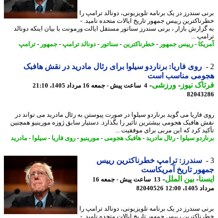
ی سندرز در یک برنامه تلویزیونی، دونالد ترامپ را
ناکترین رییس جمهور تاریخ ایالات متحده نامید. -
گزارش بازار ، برنی سندرز سناتور مستقل ایالت ورمونت با بیان اینکه دونالد
پ ...
یکا
-
رییس جمهور
-
خطرناکترین
-
سناتور
-
دونالد ترامپ
-
جمهور
-
ترامپ
روی فاریا: برناردو سیلوا برای رئال مادرید در نقش هافبک
ومی مناسب است
اک نیوز
-
ورزشی
-
4 ساعت پیش - جمعه 16 مرداد 1405، 21:10
82043
 فاریا می گوید برناردو سیلوا در صورت پیوستن به رئال مادرید می تواند در
 هافبک هجومی بیشترین تأثیر را بگذارد. دستیار سابق ژوزه مورینیو همچنین
ید کرد که این مربی برای موفقیت ...
اردو سیلوا
-
رئال مادرید
-
هافبک هجومی
-
مورینیو
-
روی فاریا
-
سیلوا
-
مادرید
سندرز: ترامپ خطرناکترین رییس
ور تاریخ آمریکاست
نا
-
بین الملل
-
13 ساعت پیش - جمعه 16
1، 12:00
82040526
ی سندرز در یک برنامه تلویزیونی، دونالد ترامپ را
ناکترین رییس جمهور تاریخ ایالات متحده نامید. -