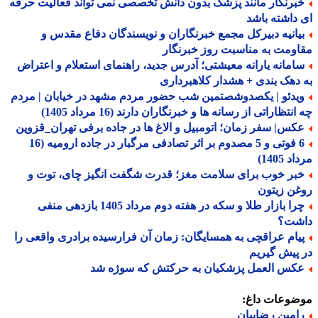
برنگار مانند پزشک بدون دانش تخصصی نمی تواند فعالیت حرفه
داشته باشد
یانیه دبیرکل مجمع خبرنگاران و نویسندگان دفاع مقدس و
ومت به مناسبت روز خبرنگار
امانه یارانه معیشتی؛ آدرس جدید، راهنمای استعلام و اعتراض
دهک بندی + هشدار کلاهبرداری
یدئو | یکصدوشصتمین شب حضور مردم مشهد در خیابان | مردم
نتظاراتی از رسانه ها و خبرنگاران دارند (16 مرداد 1405)
کس| سفر زمان؛ اتومبیل و الاغ ها در جاده برفی تهران_قزوین
6 فوتی و 5 مصدوم بر اثر تصادفی مرگبار در جاده ارومیه (16
 1405)
بر خوب برای سلامت مغز؛ قدرت شگفت انگیز چای، توت و
ن زیتون
چرا بازار طلا و سکه در هفته دوم مرداد 1405 بازدهی منفی
شت؟
یام عراقچی به همسایگان: زمان آن فرارسیده برادری واقعی را
پیش گیریم
کس العمل پزشکیان به حرکتش که سوژه شد
ضوعات داغ:
امین رضاییان