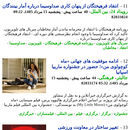
انتقاد فرهیختگان از پنهان کاری صداوسیما درباره آمار بینندگان
اد 24
-
بین الملل
-
40 ساعت پیش - پنجشنبه 15 مرداد 1405، 09:22
82033
نامه فرهیختگان با انتقاد از محرمانه ماندن آمار مخاطبان سریال های تلویزیون،
ید کرد که صداوسیما با وجود انجام نظرسنجی های دوره ای، - انتقاد فرهیختگان
پنهان کاری صداوسیما درباره ...
ال های تلویزیون
-
روزنامه فرهیختگان
-
فرهیختگان
-
تلویزیون
-
صداوسیما
-
اد
-
مخاطبان
ادامه موفقیت های جهانی «ماه
ولوی من»؛ حضور در جشنواره ماربیا
انیا
بتر
-
فرهنگی
-
44 ساعت پیش - پنجشنبه 15
1، 05:32
82033174
گزارش خبرگزاری خبرآنلاین و به نقل از مشاور
نه ای پروژه، بر اساس اعلام خبرگزاری هالیوود پرس، فیلم سینمایی «ماه
کوچولوی من» (My Little Moon) به نویسندگی، - جشنواره بین المللی فیلم ماربیا
واره
-
برگزار
-
برگزاری
-
فیلم
-
بین المللی
-
فیلمسازان
-
خبرگزاری
تغییر ساختار در معاونت ورزشی