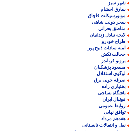
هر سبز
ارق احشام
وتورسیکلت قاچاق
حر دولت شاهی
ناطق بحرانی
ایحه تبادل زندانیان
راح خودرو
منه سادات ذبیح پور
جالت نکش
رونو فرناندز
سعود پزشکیان
وگوی استقلال
رفه جویی برق
ختیاری زاده
اشگاه نساجی
وتبال ایران
وابط عمومی
وافق نهایی
فدهم مرداد
قل و انتقالات تابستانی