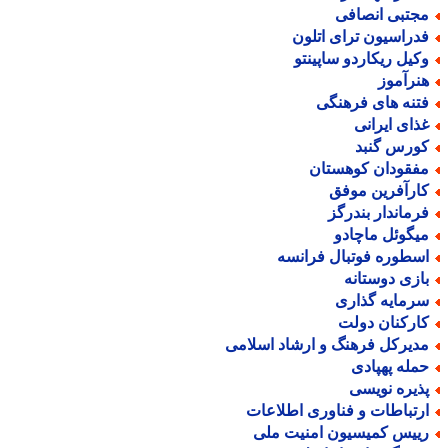
جتبی انصافی
دراسیون ترای اتلون
کیل ریکاردو ساپینتو
نرآموز
تنه های فرهنگی
ذای ایرانی
ورس گنبد
فقودان کوهستان
ارآفرین موفق
رماندار بندرگز
یگوئل ماچادو
سطوره فوتبال فرانسه
ازی دوستانه
رمایه گذاری
ارکنان دولت
دیرکل فرهنگ و ارشاد اسلامی
مله پهپادی
ذیره نویسی
رتباطات و فناوری اطلاعات
ییس کمیسیون امنیت ملی