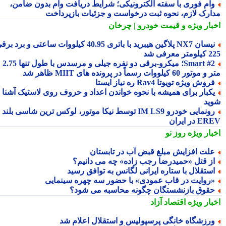
ام فوری با سفته الکترونیکی؛ شرایط دریافت وام بدون ضامن،
ارک لازم، نحوه ثبت درخواست و جزئیات بازپرداخت
بار ویژه
و قیمت خودرو | چرخان
نیسان NX7 پلاگین هیبرید با باتری 40.95 کیلووات ساعتی و برد برقی
 معرفی شد
Smart #2؛ میکرو-برقی دو نفره جیلی و مرسدس با طول تنها 2.75
ور 60 کیلووات رسماً در پرونده های MIIT ظاهر شد
روش ویژه تویوتا Rav4 ره نیاز ایستا
کبار برای همیشه با نحوه خواندن اعداد و حروف روی لاستیک آشنا
ید
رونمایی خودرو IM LS9 توسط نیکا موتور، لوکس ترین شاسی بلند
 در ایران
بار ویژه
روز نو
لت افزایش مبلغ قبض آب در تابستان
ز قتل «حمیدرضا رجب زاده» چه می دانیم؟
ستقلال با ستاره ایرانی لگانس به توافق رسید
روایت در قاب عمودی» با حضور سه چهره سینمایی
قوق بازنشستگان چگونه محاسبه می شود؟
بار ویژه
اقتصاد آزاد
رزشگاه خانگی پرسپولیس و استقلال اعلام شد