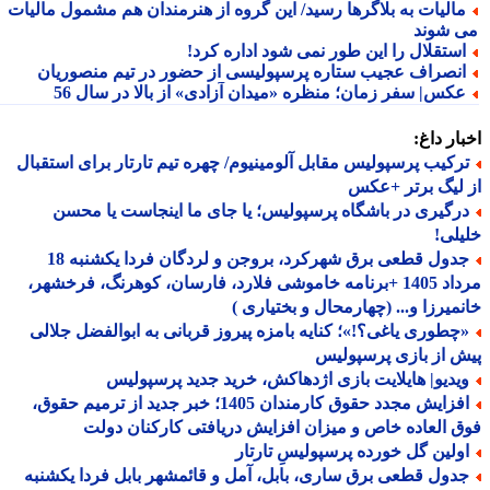
الیات به بلاگرها رسید/ این گروه از هنرمندان هم مشمول مالیات
 شوند
ستقلال را این طور نمی شود اداره کرد!
نصراف عجیب ستاره پرسپولیسی از حضور در تیم منصوریان
کس| سفر زمان؛ منظره «میدان آزادی» از بالا در سال 56
ار داغ:
رکیب پرسپولیس مقابل آلومینیوم/ چهره تیم تارتار برای استقبال
لیگ برتر +عکس
رگیری در باشگاه پرسپولیس؛ یا جای ما اینجاست یا محسن
لی!
جدول قطعی برق شهرکرد، بروجن و لردگان فردا یکشنبه 18
مرداد 1405 +برنامه خاموشی فلارد، فارسان، کوهرنگ، فرخشهر،
میرزا و... (چهارمحال و بختیاری )
چطوری یاغی؟!»؛ کنایه بامزه پیروز قربانی به ابوالفضل جلالی
 از بازی پرسپولیس
یدیو| هایلایت بازی اژدهاکش، خرید جدید پرسپولیس
افزایش مجدد حقوق کارمندان 1405؛ خبر جدید از ترمیم حقوق،
 العاده خاص و میزان افزایش دریافتی کارکنان دولت
ولین گل خورده پرسپولیسِ تارتار
دول قطعی برق ساری، بابل، آمل و قائمشهر بابل فردا یکشنبه