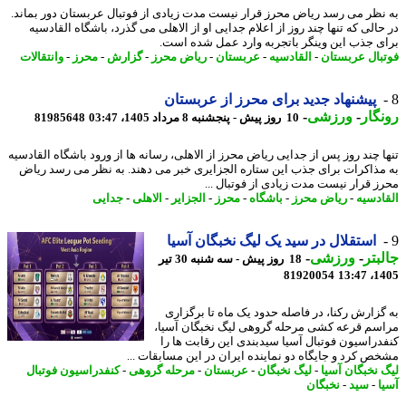
نظر می رسد ریاض محرز قرار نیست مدت زیادی از فوتبال عربستان دور بماند.
حالی که تنها چند روز از اعلام جدایی او از الاهلی می گذرد، باشگاه القادسیه
ی جذب این وینگر باتجربه وارد عمل شده است.
بال عربستان
-
القادسیه
-
عربستان
-
ریاض محرز
-
گزارش
-
محرز
-
وانتقالات
پیشنهاد جدید برای محرز از عربستان
گار
-
ورزشی
-
10 روز پیش - پنجشنبه 8 مرداد 1405، 03:47
81985648
ا چند روز پس از جدایی ریاض محرز از الاهلی، رسانه ها از ورود باشگاه القادسیه
مذاکرات برای جذب این ستاره الجزایری خبر می دهند. به نظر می رسد ریاض
ز قرار نیست مدت زیادی از فوتبال ...
ادسیه
-
ریاض محرز
-
باشگاه
-
محرز
-
الجزایر
-
الاهلی
-
جدایی
استقلال در سید یک لیگ نخبگان آسیا
بتر
-
ورزشی
-
18 روز پیش - سه شنبه 30 تیر
81920054
1405
گزارش رکنا، در فاصله حدود یک ماه تا برگزاری
سم قرعه کشی مرحله گروهی لیگ نخبگان آسیا،
دراسیون فوتبال آسیا سیدبندی این رقابت ها را
ص کرد و جایگاه دو نماینده ایران در این مسابقات ...
 نخبگان آسیا
-
لیگ نخبگان
-
عربستان
-
مرحله گروهی
-
کنفدراسیون فوتبال
ا
-
سید
-
نخبگان