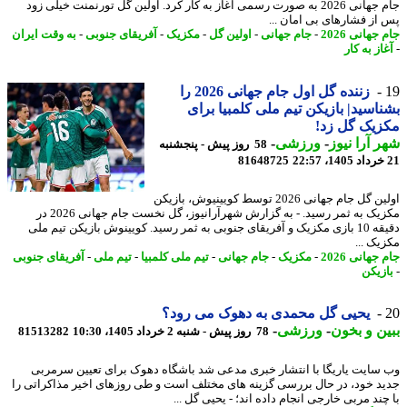
جام جهانی 2026 به صورت رسمی آغاز به کار کرد. اولین گل تورنمنت خیلی زود
از فشارهای بی امان ...
جهانی 2026
-
جام جهانی
-
اولین گل
-
مکزیک
-
آفریقای جنوبی
-
به وقت ایران
از به کار
زننده گل اول جام جهانی 2026 را
اسید| بازیکن تیم ملی کلمبیا برای
یک گل زد!
 آرا نیوز
-
ورزشی
-
58 روز پیش - پنجشنبه
81648725
اولین گل جام جهانی 2026 توسط کویینیوش، بازیکن
مکزیک به ثمر رسید. - به گزارش شهرآرانیوز، گل نخست جام جهانی 2026 در
دقیقه 10 بازی مکزیک و آفریقای جنوبی به ثمر رسید. کویینوش بازیکن تیم ملی
یک ...
جهانی 2026
-
مکزیک
-
جام جهانی
-
تیم ملی کلمبیا
-
تیم ملی
-
آفریقای جنوبی
زیکن
یحیی گل محمدی به دهوک می رود؟
ن و بخون
-
ورزشی
-
78 روز پیش - شنبه 2 خرداد 1405، 10:30
81513282
سایت یاریگا با انتشار خبری مدعی شد باشگاه دهوک برای تعیین سرمربی
د خود، در حال بررسی گزینه های مختلف است و طی روزهای اخیر مذاکراتی را
ند مربی خارجی انجام داده اند؛ - یحیی گل ...