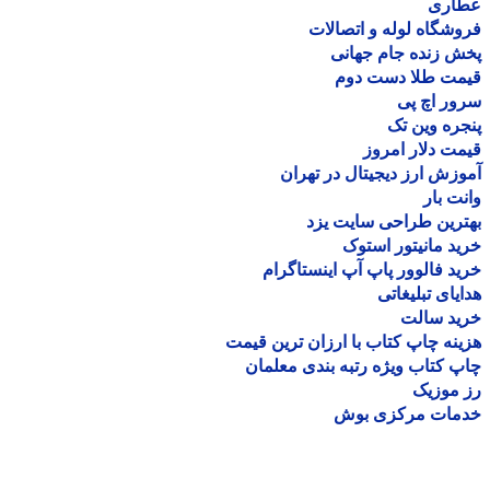
اری
شگاه لوله و اتصالات
 زنده جام جهانی
مت طلا دست دوم
ر اچ پی
ره وین تک
ت دلار امروز
زش ارز دیجیتال در تهران
ت بار
رین طراحی سایت یزد
د مانیتور استوک
د فالوور پاپ آپ اینستاگرام
یای تبلیغاتی
ید سالت
نه چاپ کتاب با ارزان ترین قیمت
 کتاب ویژه رتبه بندی معلمان
موزیک
مات مرکزی بوش