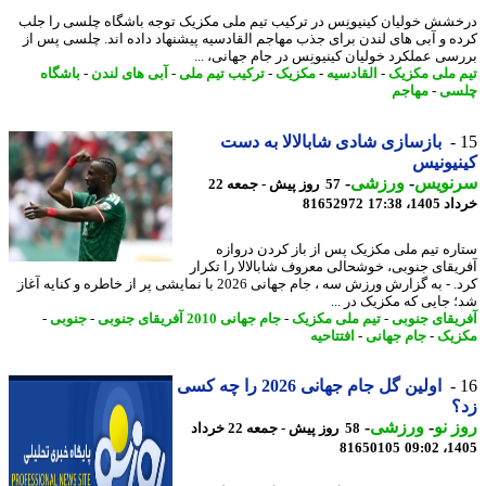
شش خولیان کینیونِس در ترکیب تیم ملی مکزیک توجه باشگاه چلسی را جلب
ه و آبی های لندن برای جذب مهاجم القادسیه پیشنهاد داده اند. چلسی پس از
سی عملکرد خولیان کینیونِس در جام جهانی، ...
 ملی مکزیک
-
القادسیه
-
مکزیک
-
ترکیب تیم ملی
-
آبی های لندن
-
باشگاه
سی
-
مهاجم
بازسازی شادی شابالالا به دست
یونیس
نویس
-
ورزشی
-
57 روز پیش - جمعه 22
14، 17:38
81652972
ره تیم ملی مکزیک پس از باز کردن دروازه
یقای جنوبی، خوشحالی معروف شابالالا را تکرار
کرد. - به گزارش ورزش سه ، جام جهانی 2026 با نمایشی پر از خاطره و کنایه آغاز
 جایی که مکزیک در ...
یقای جنوبی
-
تیم ملی مکزیک
-
جام جهانی 2010 آفریقای جنوبی
-
جنوبی
-
یک
-
جام جهانی
-
افتتاحیه
اولین گل جام جهانی 2026 را چه کسی
؟
 نو
-
ورزشی
-
58 روز پیش - جمعه 22 خرداد
81650105
1405