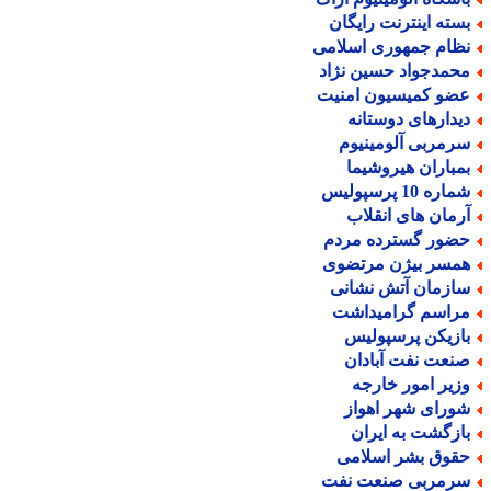
سته اینترنت رایگان
ظام جمهوری اسلامی
حمدجواد حسین نژاد
ضو کمیسیون امنیت
یدارهای دوستانه
رمربی آلومینیوم
مباران هیروشیما
اره 10 پرسپولیس
رمان های انقلاب
ضور گسترده مردم
مسر بیژن مرتضوی
ازمان آتش نشانی
راسم گرامیداشت
ازیکن پرسپولیس
نعت نفت آبادان
زیر امور خارجه
ورای شهر اهواز
ازگشت به ایران
قوق بشر اسلامی
رمربی صنعت نفت