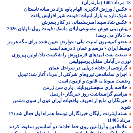
کس / ورزش لاکچری الهام پاوه نژاد در میانه تابستان
وک تازه به بازار لبنیات؛ قیمت شیر افزایش یافت
کس شاد سپند امیرسلیمانی در کنار پسرش
پیش بینی هوش مصنوعی ایلان ماسک: قیمت ریپل تا پایان 2026
!
ضو کمیسیون امنیت ملی: عوارض تعیین شده برای تنگه هرمز
ران 7 درصد و عمان 3 درصد است
نعت نفت امیدهای قرمزپوش را شکست داد/ اولین پیروزی
ی در آبادان مقابل پرسپولیس
زارشی از حادثه دریایی در سواحل عمان
جرای ساماندهی نیروهای شرکتی از مرداد آغاز شد؛ تبدیل
یت منوط به قانون و آزمون است
لاصه بازی منچستریونایتد - پاری سن ژرمن
راسم گرامیداشت روز خبرنگار - اردبیل
برنگاران مانع از تحریف واقعیات ایران قوی از سوی دشمن
ند
بسته اینترنت رایگان خبرنگاران توسط همراه اول فعال شد (17
 1405)
لاءالدین و آرژانتین روی خط حادثه؛ دو آسانسور سقوط کردند