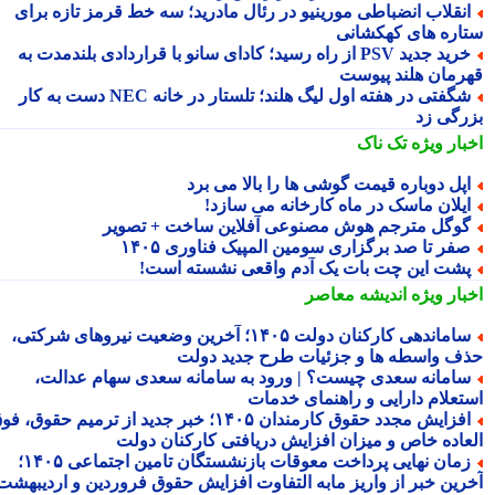
نقلاب انضباطی مورینیو در رئال مادرید؛ سه خط قرمز تازه برای
اره های کهکشانی
خرید جدید PSV از راه رسید؛ کادای سانو با قراردادی بلندمدت به
رمان هلند پیوست
شگفتی در هفته اول لیگ هلند؛ تلستار در خانه NEC دست به کار
رگی زد
بار ویژه
تک ناک
پل دوباره قیمت گوشی ها را بالا می برد
یلان ماسک در ماه کارخانه می سازد!
وگل مترجم هوش مصنوعی آفلاین ساخت + تصویر
فر تا صد برگزاری سومین المپیک فناوری ۱۴۰۵
شت این چت بات یک آدم واقعی نشسته است!
بار ویژه
اندیشه معاصر
ساماندهی کارکنان دولت ۱۴۰۵؛ آخرین وضعیت نیروهای شرکتی،
ف واسطه ها و جزئیات طرح جدید دولت
امانه سعدی چیست؟ | ورود به سامانه سعدی سهام عدالت،
تعلام دارایی و راهنمای خدمات
افزایش مجدد حقوق کارمندان ۱۴۰۵؛ خبر جدید از ترمیم حقوق، فوق
عاده خاص و میزان افزایش دریافتی کارکنان دولت
زمان نهایی پرداخت معوقات بازنشستگان تامین اجتماعی ۱۴۰۵؛
رین خبر از واریز مابه التفاوت افزایش حقوق فروردین و اردیبهشت