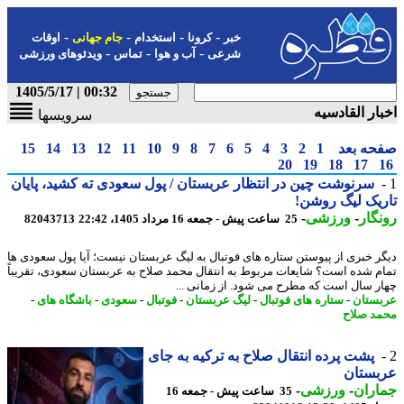
-
-
-
-
خبر
کرونا
استخدام
جام جهانی
اوقات
-
-
-
شرعی
آب و هوا
تماس
ویدئوهای ورزشی
00:32 | 1405/5/17
ار القادسیه
سرویسها
حه بعد
1
2
3
4
5
6
7
8
9
10
11
12
13
14
15
20
19
18
17
سرنوشت چین در انتظار عربستان / پول سعودی ته کشید، پایان
یک لیگ روشن!
گار
-
ورزشی
-
25 ساعت پیش - جمعه 16 مرداد 1405، 22:42
82043713
ر خبری از پیوستن ستاره های فوتبال به لیگ عربستان نیست؛ آیا پول سعودی ها
م شده است؟ شایعات مربوط به انتقال محمد صلاح به عربستان سعودی، تقریباً
ر سال است که مطرح می شود. از زمانی ...
ستان
-
ستاره های فوتبال
-
لیگ عربستان
-
فوتبال
-
سعودی
-
باشگاه های
-
د صلاح
پشت پرده انتقال صلاح به ترکیه به جای
بستان
اران
-
ورزشی
-
35 ساعت پیش - جمعه 16