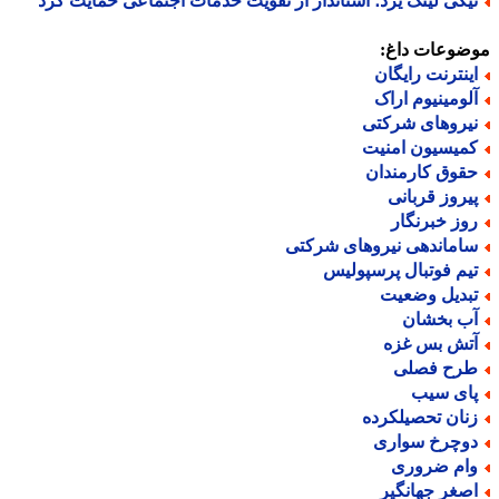
یکی لینک یزد؛ استاندار از تقویت خدمات اجتماعی حمایت کرد
ضوعات داغ:
ینترنت رایگان
لومینیوم اراک
یروهای شرکتی
میسیون امنیت
قوق کارمندان
یروز قربانی
وز خبرنگار
اماندهی نیروهای شرکتی
یم فوتبال پرسپولیس
بدیل وضعیت
ب بخشان
تش بس غزه
رح فصلی
ای سیب
نان تحصیلکرده
وچرخ سواری
ام ضروری
صغر جهانگیر