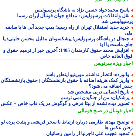
اسخ محمدجواد حسین نژاد به باشگاه پرسپولیس
قل وانتقالات پرسپولیس : مدافع جوان فوتبال ایران رسماً
سپولیسی شد
رید جدید استقلال تهران از راه رسید؛ بمب جدید آبی ها با سابقه
ی
نجال در باشگاه پرسپولیس؛ پیشکسوتان مقابل محسن خلیلی: یا
ی ماست یا او!
افزایش مجدد حقوق کارمندان 1405؛ آخرین خبر از ترمیم حقوق و
ق العاده خاص
بار ویژه
سرنویس
الورده: انتظار نداشتم مورینیو اینطور باشد
اریز کمک هزینه اضافه با حقوق بازنشستگان | حقوق بازنشستگان
در اضافه می شود؟
اریخ احتمالی دربی مشخص شد
زشکیان: من از جنگیدن نمی ترسم
صویر دیده نشده از بیتا فرهی و گوگوش در یک قاب خاص + عکس
بار فوتبال در صبح فوتبالی
وضیح مهدی طارمی درباره ارتباط با سحر قریشی و پشت پرده لو
تن عکس ها
مجید عجیب علی تاجرنیا از رامین رضائیان