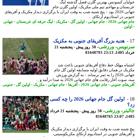
یان کینیونس بهترین گلزن فصل گذشته لیگ
ستان و مهاجم تیم ملی مکزیک، اولین گلزن جام
جهانی 2026 بود. - پنج شنبه شب به وقت ایران با برگزاری دیدار مکزیک و آفریقای
بی در استادیوم آزتکای ...
جهانی 2026
-
جام جهانی
-
اولین گل
-
مکزیک
-
لیگ حرفه ای عربستان
-
جهانی
لین
‫هدیه بزرگ آفریقای جنوبی به مکزیک
نویس
-
ورزشی
-
58 روز پیش - پنجشنبه 21
14، 23:13
81648793
تباه مهلک خط دفاع آفریقای جنوبی باعث شد
یک در همان دقایق اولیه مسابقه اولین گل جام
جهانی 2026 را به ثمر برساند. - ‫به گزارش ورزش
وت آغاز رقابت های جام جهانی 2026 به صدا درآمد و ...
یقای جنوبی
-
جام جهانی 2026
-
آفریقا
-
جام جهانی
-
مکزیک
-
اولین گل
-
جنوبی
اولین گل جام جهانی 2026 را چه کسی
؟
بتر
-
ورزشی
-
58 روز پیش - پنجشنبه 21 خرداد
81648765
1405
 شنبه شب به وقت ایران با برگزاری دیدار مکزیک
فریقای جنوبی در استادیوم آزتکای مکزیکوسیتی،