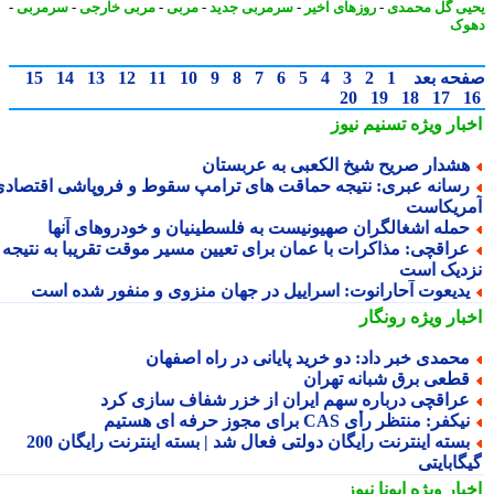
ی گل محمدی
-
روزهای اخیر
-
سرمربی جدید
-
مربی
-
مربی خارجی
-
سرمربی
-
وک
حه بعد
1
2
3
4
5
6
7
8
9
10
11
12
13
14
15
20
19
18
17
بار ویژه
تسنیم نیوز
شدار صریح شیخ الکعبی به عربستان
سانه عبری: نتیجه حماقت های ترامپ سقوط و فروپاشی اقتصادی
ریکاست
مله اشغالگران صهیونیست به فلسطینیان و خودروهای آنها
راقچی: مذاکرات با عمان برای تعیین مسیر موقت تقریبا به نتیجه
دیک است
دیعوت آحارانوت: اسراییل در جهان منزوی و منفور شده است
بار ویژه
رونگار
حمدی خبر داد: دو خرید پایانی در راه اصفهان
طعی برق شبانه تهران
راقچی درباره سهم ایران از خزر شفاف سازی کرد
یکفر: منتظر رأی CAS برای مجوز حرفه ای هستیم
بسته اینترنت رایگان دولتی فعال شد | بسته اینترنت رایگان 200
ابایتی
بار ویژه
ایونا نیوز