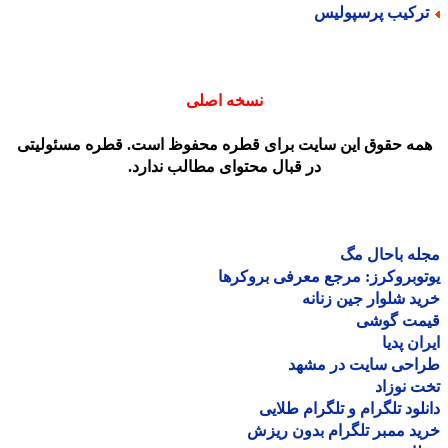
رکیب پرسپولیس
نسخه اصلی
مه حقوق این سایت برای قطره محفوظ است. قطره مسئولیتی
در قبال محتوای مطالب ندارد.
ه باحال مگ
وبروکرز: مرجع معرفی بروکرها
د شلوار جین زنانه
مت گوشی
ان پدیا
احی سایت در مشهد
 نوزاد
لود تلگرام و تلگرام طلایی
د ممبر تلگرام بدون ریزش