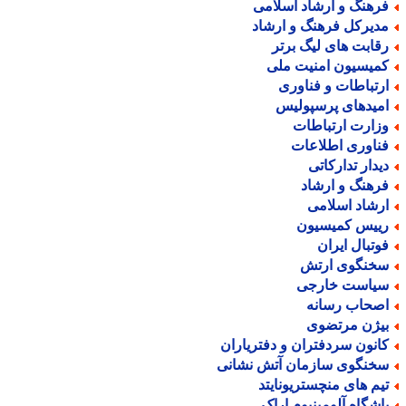
رهنگ و ارشاد اسلامی
دیرکل فرهنگ و ارشاد
قابت های لیگ برتر
میسیون امنیت ملی
رتباطات و فناوری
میدهای پرسپولیس
زارت ارتباطات
ناوری اطلاعات
یدار تدارکاتی
رهنگ و ارشاد
رشاد اسلامی
ییس کمیسیون
وتبال ایران
خنگوی ارتش
یاست خارجی
صحاب رسانه
یژن مرتضوی
انون سردفتران و دفتریاران
خنگوی سازمان آتش نشانی
یم های منچستریونایتد
اشگاه آلومینیوم اراک