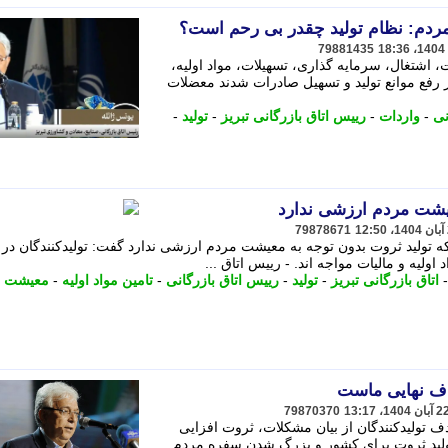
مردم: نظام تولید چقدر بی رحم است؟
79881435
ت، اشتغال، سرمایه گذاری، تسهیلات، مواد اولیه،
ار رفع موانع تولید و تسهیل صادرات شدند معضلات
نی
-
واردات
-
رییس اتاق بازرگانی تبریز
-
تولید
-
عیشت مردم ارزشی ندارد
79878671
ینکه تولید ثروت بدون توجه به معیشت مردم ارزشی ندارد گفت: تولیدکنندگان در
لیه و مالیات مواجه اند. - رییس اتاق ...
اتاق بازرگانی تبریز
-
تولید
-
رییس اتاق بازرگانی
-
تامین مواد اولیه
-
معیشت م
دف نهایی ماست
79870370
 هدف تولیدکنندگان از بیان مشکلات، ثروت افزایی
ولید ثروت برای کشور و بزرگ شدن سفره مردم