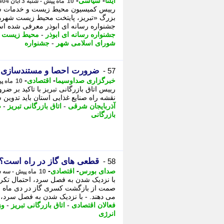
-
-
ایلنا
سیاسی
10 ماه پیش - شنبه 3 آبان 1404، 18:22
رییس کمیسیون محیط زیست و خدمات شهر
جشنواره رسانه ای ابوذر معرفی شده ا
جشنواره رسانه ای ابوذر
-
محیط زیست
-
شورای اسلامی شهر
-
جشنواره
ضرورت احصا و مستندسازی م
57 -
-
-
خبرگزاری صداوسیما
اقتصادی
10 ماه پیش - پنجشنبه 1 آبان 1404، 23:50
رییس اتاق بازرگانی تبریز با تاکید بر 
نقشه راه صنایع غذایی استان باید تدوین
آذربایجان شرقی
-
اتاق بازرگانی تبریز
-
ص
بازرگانی
قطعی های گاز در راه است؟
58 -
-
-
صدای بورس
اقتصادی
10 ماه پیش - سه شنبه 29 مهر 1404، 13:13
با نزدیک شدن به فصل سرد، احتمال تکرا
صمت از بازگشت کسری گاز در دی ماه خبر
می دهند. - با نزدیک شدن به فصل سرد،
فعالان اقتصادی
-
اتاق بازرگانی تبریز
-
وز
انرژی