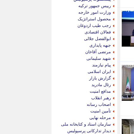
پویه آنلاین
رییس جمهور ترکیه
پیام نفت
وزارت امور خارجه
تابناک
محصول استراتژیک
تازه نیوز
رجب طیب اردوغان
تبیان
فعالان اقتصادی
تجارت نیوز
ابوالفضل جلالی
تحریریه
جبهه پایداری
ترابر نیوز
مرتضی آقاخان
ترفندباز
شهید سلیمانی
تریبون اقتصاد
پیام نیازمند
تسنیم نیوز
ایران اسلامی
تک ناک
گزارش بازار
تکراتو
رئال مادرید
توریسم آنلاین
مدافع امنیت
تولید نیوز
رهبر انقلاب
تیتر فوری
اصحاب رسانه
تیکنا
تأمین امنیت
جاب ویژن
مرحله نهایی
جار نیوز
سازمان اسناد و کتابخانه ملی
جالبتر
دیدار تدارکاتی پرسپولیس