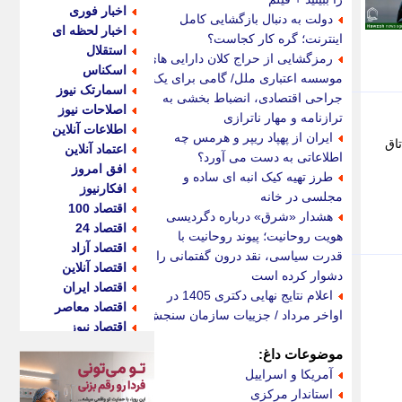
اخبار فوری
دولت به دنبال بازگشایی کامل
اخبار لحظه ای
اینترنت؛ گره کار کجاست؟
استقلال
رمزگشایی از حراج کلان دارایی های
اسکناس
موسسه اعتباری ملل/ گامی برای یک
اسمارتک نیوز
جراحی اقتصادی، انضباط بخشی به
اصلاحات نیوز
ترازنامه و مهار ناترازی
اطلاعات آنلاین
ایران از پهپاد ریپر و هرمس چه
تاق
اعتماد آنلاین
اطلاعاتی به دست می آورد؟
افق امروز
طرز تهیه کیک انبه ای ساده و
افکارنیوز
مجلسی در خانه
اقتصاد 100
هشدار «شرق» درباره دگردیسی
اقتصاد 24
هویت روحانیت؛ پیوند روحانیت با
اقتصاد آزاد
قدرت سیاسی، نقد درون گفتمانی را
اقتصاد آنلاین
دشوار کرده است
اقتصاد ایران
اعلام نتایج نهایی دکتری 1405 در
اقتصاد معاصر
اواخر مرداد / جزییات سازمان سنجش
اقتصاد نیوز
اکو ایران
موضوعات داغ:
اکوفارس
آمریکا و اسراییل
اکونگار
استاندار مرکزی