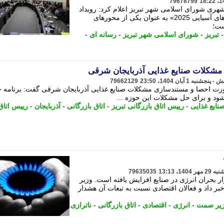
79678799
ی شورای اسلامی شهر تبریز اعلام کرد: رویداد
بزرگ «تبریز، پایتخت محیط زیست شهرهای آسیایی 2025» به عنوان یکی از محورهای
ست؛
تبریز
-
شورای اسلامی شهر تبریز
-
رسانه ای
-
شکلات صنایع غذایی آذربایجان شرقی
79662129
ضرورت احصا و مستندسازی مشکلات صنایع غذایی آذربایجان شرقی گفت: برنامه ج
 شود و برای حل مشکلات این حوزه ...
نایع غذایی
-
رییس اتاق بازرگانی تبریز
-
اتاق بازرگانی
-
آذربایجان
-
رییس اتاق
79635035
ر بحران انرژی در صنایع افزایش یافته است. وزیر
 داد و فعالان اقتصادی نسبت به تبعات آن هشدار
یر صمت
-
انرژی
-
اقتصادی
-
اتاق بازرگانی
-
ناترازی