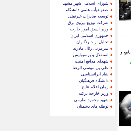
جام جم
شورای اسلامی شهر مشهد
جدید پرس
عضو هیأت علمی دانشگاه
جماران
توسعه صادرات غیرنفتی
جوان ایرانی
شرکت توزیع نیروی برق
جهان مانا
وزیر اسبق امور خارجه
جهان نگر
جمهوری اسلامی ایران
جهان نیوز
تجلیل از خبرنگاران
چطور
سرمربی رئال مادرید
امع و
چمپیونات
استقلال و پرسپولیس
چمدون
شهدای مدافع امنیت
چه خبر
علی بن موسی الرضا
حادثه 24
بنیاد ایرانشناسی
حرف تو
دانشگاه فرهنگیان
حوادث پلاس
زمان اعلام نتایج
حوزه نیوز
وزیر خارجه ترکیه
خبر آنلاین
شهید محمود صارمی
خبر جنوب
توطئه های دشمنان
خبر سیاسی
خبر گردون
خبر ورزشی
خبرجو