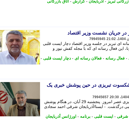
ازرگانی تبریز
-
آذربایجان
-
گزارش
-
اتاق بازرگانی
 در جریان نشست وزیر اقتصاد
79945945
نه ای تبریز در جلسه وزیر اقتصاد دچار ایست قلبی
ا، این فعال رسانه ای که با مجله کفش نیوز و
-
فعال رسانه
-
فعالان رسانه ای
-
دچار ایست قلبی
-
یشکسوت تبریزی در حین پوشش خبری یک
79945657
احمد سجادی فر، خبرنگار پیشکسوت تبریزی عصر امروز. پنجشنبه 29 آبان، در هنگام پوشش
لبی درگذشت. - ایسنا/آذربایجان شرقی احمد سجادی
ن شرقی
-
ایست قلبی
-
برنامه
-
اورژانس آذربایجان