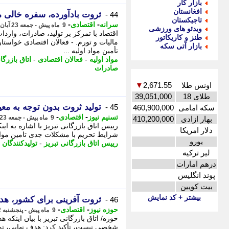
بازار کار
افغانستان
ثروت بادآورده، سفره خالی 
44 -
تاجیکستان
-
-
سرانه
اقتصادی
9 ماه پیش - جمعه 23 آبان 1404، 18:36
ویدئو های ورزشی
اقتصاد با تمرکز بر تولید، صادرات، واردا
طنز و کاریکاتور
مالیات و تورم. - فعالان اقتصادی خواست
بازار آتی سکه
تأمین مواد اولیه ...
مواد اولیه
-
فعالان اقتصادی
-
اتاق بازرگا
صادرات
اونس طلا
2,671.55
▼
طلای 18
39,051,000
تولید ثروت بدون توجه به م
45 -
سکه امامی
460,900,000
-
-
تسنیم نیوز
اقتصادی
9 ماه پیش - جمعه 23 آبان 1404، 12:50
بهار ازادی
410,200,000
رییس اتاق بازرگانی تبریز با اشاره به ا
دلار امریکا
شرایط تحریم با مشکلات جدی تامین مواد او
یورو
رییس اتاق بازرگانی تبریز
-
تولیدکنندگان
-
لیر ترکیه
درهم امارات
پوند انگلیس
بیت کویین
بیشتر + کد نمایش
ثروت آفرینی برای کشور، ه
46 -
-
-
حوزه نیوز
اقتصادی
9 ماه پیش - پنجشنبه 22 آبان 1404، 13:17
حوزه/ اتاق بازرگانی تبریز با بیان اینکه
شخصی نیست، تأکید کرد: هدف نهایی، ت