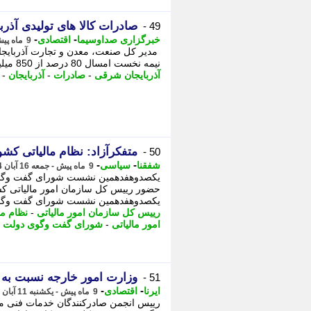
صادرات کالا های تولیدی آذربایجا
49 -
-
-
خبرگزاری صداوسیما
اقتصادی
9 ماه پیش - یکشنبه 18 آبان 1404، 12:15
نیمه نخست امسال 80 درصد از 850 میلیون دلار صادرات استان به کشور های ترکیه، - به ...
آذربایجان شرقی
-
صادرات
-
آذربایجان
-
متفکرآزاد: نظام مالیاتی کشور
50 -
-
-
شفقنا
سیاسی
9 ماه پیش - جمعه 16 آبان 1404، 15:57
یکصدوهفدهمین نشست شورای گفت وگوی
حضور رییس کل سازمان امور مالیاتی کشو
یکصدوهفدهمین نشست شورای گفت وگوی
رییس کل سازمان امور مالیاتی
-
نظام ما
امور مالیاتی
-
شورای گفت وگوی دولت
-
وزارت امور خارجه نسبت به ت
51 -
-
-
ایرنا
اقتصادی
9 ماه پیش - یکشنبه 11 آبان 1404، 10:35
رییس انجمن صادرکنندگان خدمات فنی مهن