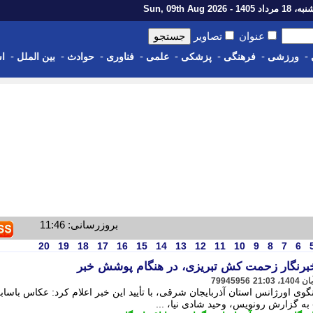
اد 1405 - Sun, 09th Aug 2026
عنوان
تصاویر
-
-
-
-
-
-
-
-
ورزشی
فرهنگی
پزشکی
علمی
فناوری
حوادث
بین الملل
اس
بروزرسانی: 11:46
20
19
18
17
16
15
14
13
12
11
10
9
8
7
6
رنگار زحمت کش تبریزی، در هنگام پوشش خبر
79945956
ی اورژانس استان آذربایجان شرقی، با تأیید این خبر اعلام کرد: عکاس باساب
به گزارش رونویس، وحید شادی نیا، ...