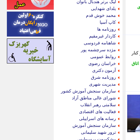
لیگ برتر هندبال بانوان
اینتیتر
ی
یلدای شهدایی
ایونا نیوز
محمد خوش قدم
بازتاب آنلاین
کاپ آسیا
باشگاه خبرنگاران
روزنامه ها
باغستان نیوز
کاردار غیرمقیم
بامبوک
شاهنامه فردوسی
ببین و بخون
مژده سرچشمه پور
کنار
بدینسان
روابط عمومی
بنکر
اتاق
خراسان رضوی
بیت ران
آزمون دکتری
پارس فوتبال
روزنامه شرق
پارسینه
مدیریت شهری
پارسینه پلاس
سازمان سنجش آموزش کشور
پاز آنلاین
شورای عالی مناطق آزاد
پاس گل
سلامتی رهبر انقلاب
پانا
فعالیت های اقتصادی
پرتو نیوز
رسانه های اسراییلی
پرسون
سازمان سنجش آموزش
پنجره نیوز
ترور شهید سلیمانی
پویامگ
پیشکسوت پرسپولیس