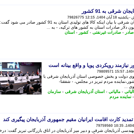
ن شرقی به 91 کشور
79826775
مدیر کل صنعت، معدن و تجارت آذربایجان شرقی با بیان اینکه کالا های تولیدی استان به 91 کشور صادر می ش
صادر
-
صادرات غیرنفتی
-
کشور
-
استان
 نیازمند رویکردی پویا و واقع بینانه است
79809571
 دولت و بخش خصوصی استان آذربایجان شرقی با
ر،نماینده مردم تبریز در مجلس، - شفقنا-
 ...
لیاتی
-
مالیاتی
-
استان آذربایجان شرقی
-
سازمان
نماینده مردم
مدید کارت اقامت ایرانیان مقیم جمهوری آذربایجان پیگیری کند
79759560
دسی آذربایجان شرقی و دبیر میز آذربایجان در اتاق بازرگانی تبریز گفت: د