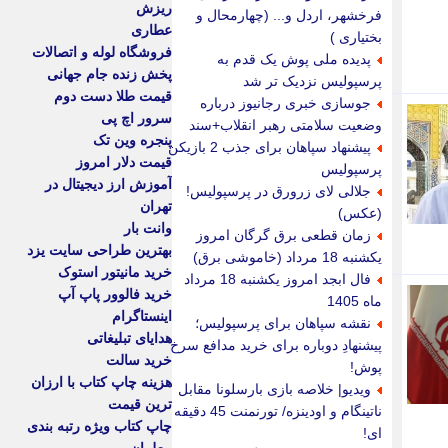
ریزش
فرخشهر، اردل و... (چهارمحال و
عطاری
بختیاری )
فروشگاه لوله و اتصالات
پدیده ملی پوش یک قدم به
پخش زنده جام جهانی
پرسپولیس نزدیک تر شد
قیمت طلا دست دوم
جوسازی خبری رجانیوز درباره
سرور اچ پی
وضعیت سلامتی رهبر انقلاب+سند
پنجره وین تک
پیشنهاد سپاهان برای جذب 2 بازیکن
قیمت دلار امروز
پرسپولیس
آموزش ارز دیجیتال در
جلالی لای زرورق در پرسپولیس!
تهران
(عکس)
وانت بار
زمان قطعی برق گرگان امروز
بهترین طراحی سایت یزد
یکشنبه 18 مرداد (خاموشی برق)
خرید مانیتور استوک
فال ابجد امروز یکشنبه 18 مرداد
خرید فالوور پاپ آپ
ماه 1405
اینستاگرام
نقشه سپاهان برای پرسپولیس؛
هدایای تبلیغاتی
پیشنهادِ دوباره برای خرید مدافع سرخ
خرید سالت
پوش!
هزینه چاپ کتاب با ارزان
ویدیو| خلاصه بازی بارسلونا مقابل
ترین قیمت
ناتینگام و اودینزه/ تورنمنت 45 دقیقه
چاپ کتاب ویژه رتبه بندی
ای!