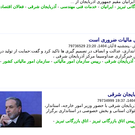
انیان مقیم جمهوری آذربایجان از ...
گانی تبریز
-
ایرانیان
-
خدمات فنی مهندسی
-
آذربایجان شرقی
-
فعالان اقتصاد
ول مالیات ضروری است
79736529
تداری، عدالت و انصاف در تصمیم گیری ها تاکید کرد و گفت:حمایت از تولید در 
خبرگزاری صداوسیما مرکز آذربایجان شرقی ،
آذربایجان شرقی
-
رییس سازمان امور مالیاتی
-
سازمان امور مالیاتی کشور
-
بایجان شرقی
79734999
بایجان شرقی با حضور وزیر امور خارجه، استاندار،
ئولان استانی و بخش خصوصی در استانداری برگزار
ییس اتاق بازرگانی تبریز
-
اتاق بازرگانی تبریز
-
سی