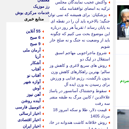
معلمان
واکنش عجیب نمایندگان مجلس
رز موزیک
ترکیه به امضای توافقنامه مکه
خدمات مرکزی بوش
پزشکیان: برای همیشه که نمی توان
منابع خبری
جنگید؛ بالاخره باید آن را در نقطه ای
به پایان رساند / تقریباً هر روز درباره
55 آنلاین
این موضوع بحث می کنیم که چگونه
6 صبح
باید از وضعیت نه جنگ و نه صلح خارج
9 صبح
شویم
آرمان ملی
شروع ماجراجویی مهاجم اسبق
آریا
استقلال در لیگ دو
آشکار
روش های سریع لاغری و کاهش وزن
آفتاب
سالم؛ بهترین راهکارهای کاهش وزن
آفتاب نو
بدون بازگشت، رژیم غذایی و ورزش
ردم
آوازه شهر
برای رسیدن به وزن ایده آل
آوش
سقوط وحشتناک آسانسور در پاساژ
آهن نیوز
علاءالدین / کابین مرگ به طبقه منفی
آینده روشن
سه رفت
اتومبیل فارسی
قیمت دلار، طلا و سکه امروز 18
اخبار ارسالی
مرداد 1405
اخبار اقتصادی
روش خلاقانه کاشت هندوانه در خانه
اخبار ایران
را ببینید + فیلم