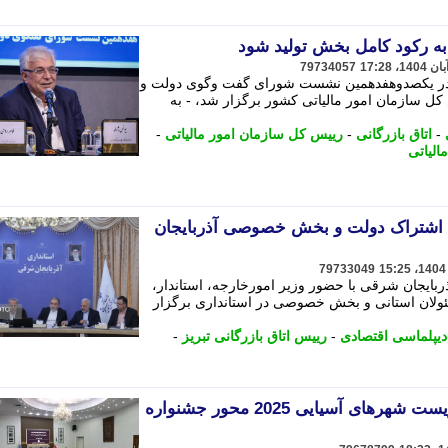
 به رکود کامل بخش تولید شود
79734057
ز، در یکصدوهفدهمین نشست شورای گفت وگوی دولت و
سازمان امور مالیاتی کشور برگزار شد، - به
-
اتاق بازرگانی
-
رییس کل سازمان امور مالیاتی
-
مالیاتی
ه اشتراک دولت و بخش خصوصی آذربایجان
79733049
ربایجان شرقی با حضور وزیر امورخارجه، استاندار،
ئولان استانی و بخش خصوصی در استانداری برگزار
دیپلماسی اقتصادی
-
رییس اتاق بازرگانی تبریز
-
رویداد تبریز؛ پایتخت محیط زیست شهرهای آسیایی 2025 محور جشنواره