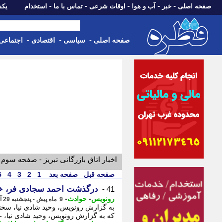
-
-
-
-
-
صفحه اصلی
خبر
آب و هوا
اوقات شرعی
تماس با ما
استخدام
یکشنبه، 18 مرد
-
-
-
صفحه اصلی
سیاسی
اقتصادی
اجتماعی
اخبار اتاق بازرگانی تبریز - صفحه سوم
صفحه قبل
صفحه بعد
1
2
3
4
5
درگذشت احمد سجادی فر، خب
41 -
-
-
رونویس
حوادث
9 ماه پیش - پنجشنبه 29 آبان 1404، 21:03
به گزارش رونویس، وحید شادی نیا، سخنگو
که به گزارش رونویس، وحید شادی نیا، - 