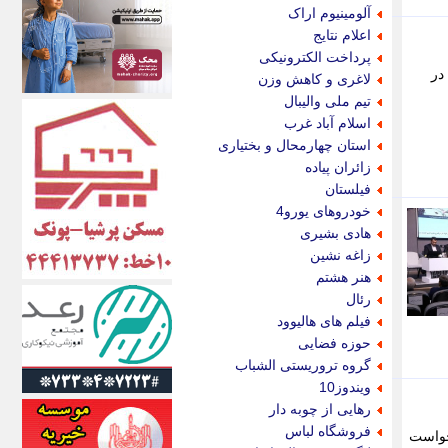
اکونیوز
آلومینیوم اراک
الف
اعلام نتایج
انتشار آنلاین
پرداخت الکترونیکی
اندیشه قرن
ود گفت: در
لاغری و کاهش وزن
اندیشه معاصر
تیم ملی والیبال
اندیشه ها
اسلام آباد غرب
انرژی پرس
استان چهارمحال و بختیاری
ای استخدام
زائران پیاده
ایتنا
فیلستان
ایراف
خودروهای یورو4
ایران آرت
هادی بشیری
ایران آنلاین
زاغه نشین
ایران زندگی
هنر هشتم
ایران فوری
رئال
ایرانی روز
فیلم های هالیوود
ایرانیتال
حوزه فضایی
ایرنا
گروه تروریستی الشباب
ایسکانیوز
ویندوز10
ایسنا
رهایی از چوبه دار
ایکنا
فروشگاه لباس
رخواست
ایلنا