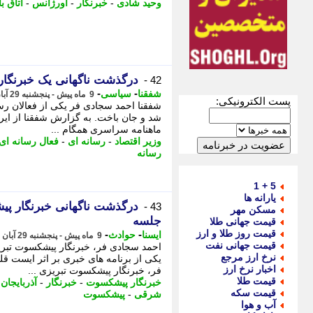
وحید شادی
-
خبرنگار
-
اورژانس
-
اتاق ب
درگذشت ناگهانی یک خبرنگار
42 -
-
-
شفقنا
سیاسی
9 ماه پیش - پنجشنبه 29 آبان 1404، 21:02
پست الکترونیکی:
شفقنا احمد سجادی فر یکی از فعالان رسا
شد و جان باخت. به گزارش شفقنا از ایرن
ماهنامه سراسری همگام ...
وزیر اقتصاد
-
رسانه ای
-
فعال رسانه ای
رسانه
5 + 1
یارانه ها
درگذشت ناگهانی خبرنگار پ
43 -
مسکن مهر
جلسه
قیمت جهانی طلا
قیمت روز طلا و ارز
-
-
ایسنا
حوادث
9 ماه پیش - پنجشنبه 29 آبان 1404، 20:30
قیمت جهانی نفت
نرخ ارز مرجع
یکی از برنامه های خبری بر اثر ایست ق
اخبار نرخ ارز
فر، خبرنگار پیشکسوت تبریزی ...
قیمت طلا
خبرنگار پیشکسوت
-
خبرنگار
-
آذربایجا
قیمت سکه
شرقی
-
پیشکسوت
آب و هوا