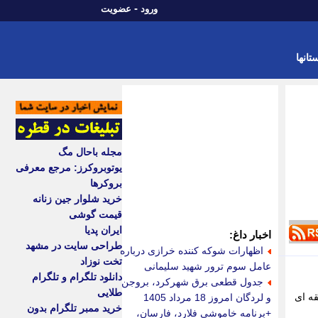
-
ورود
عضویت
تانها
مجله باحال مگ
یوتوبروکرز: مرجع معرفی
بروکرها
خرید شلوار جین زنانه
قیمت گوشی
ایران پدیا
اخبار داغ:
طراحی سایت در مشهد
اظهارات شوکه کننده خرازی درباره
تخت نوزاد
عامل سوم ترور شهید سلیمانی
دانلود تلگرام و تلگرام
جدول قطعی برق شهرکرد، بروجن
طلایی
قه ای
و لردگان امروز 18 مرداد 1405
خرید ممبر تلگرام بدون
+برنامه خاموشی فلارد، فارسان،