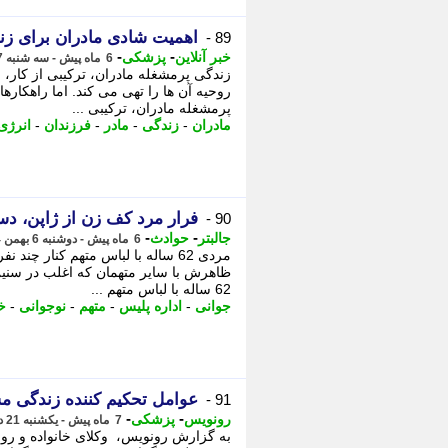
اهمیت شادی مادران برای زن
89 -
-
-
خبر آنلاین
پزشکی
6 ماه پیش - سه شنبه 7 بهمن 1404، 18:25
زندگی پرمشغله مادران، ترکیبی از کار، 
روحیه آن ها را تهی می کند. اما راهکاره
پرمشغله مادران، ترکیبی ...
مادران
-
زندگی
-
مادر
-
فرزندان
-
انرژی
فرار مرد کف زن از ژاپن، دس
90 -
-
-
جالبتر
حوادث
6 ماه پیش - دوشنبه 6 بهمن 1404، 08:57
مردی 62 ساله با لباس متهم کنار چ
ظاهرش با سایر متهمان که اغلب در سنین
62 ساله با لباس متهم ...
جوانی
-
اداره پلیس
-
متهم
-
نوجوانی
-
خا
عوامل تحکیم کننده زندگی 
91 -
-
-
رونویس
پزشکی
7 ماه پیش - یکشنبه 21 دی 1404، 18:33
به گزارش رونویس، وکلای خانواده و روان