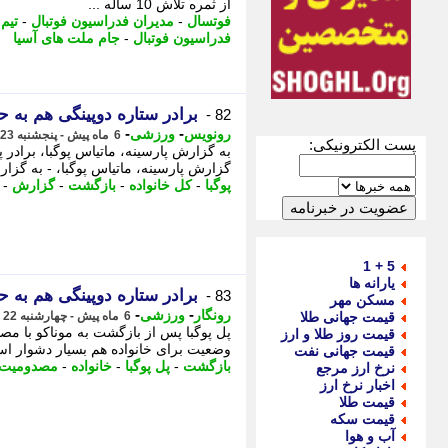
از ثمره تلاش 10 ساله ...
فوتسال
-
مدیران فدراسیون فوتبال
-
تیم
فدراسیون فوتبال
-
جام ملت های آسیا
برادر ستاره دوپینگی هم به ح
82 -
-
-
رونویس
ورزشی
6 ماه پیش - پنجشنبه 23 بهمن 1404، 04:53
پست الکترونیکی:
به گزارش پارسینه، ماتیاس پوگبا، برادر
گزارش پارسینه، ماتیاس پوگبا، - به گزارش
پوگبا
-
کل خانواده
-
بازگشت
-
گزارش
-
5 + 1
یارانه ها
برادر ستاره دوپینگی هم به ح
83 -
مسکن مهر
-
-
رونگار
ورزشی
قیمت جهانی طلا
6 ماه پیش - چهارشنبه 22 بهمن 1404، 22:17
پل پوگبا پس از بازگشت به موناکو با 
قیمت روز طلا و ارز
وضعیت برای خانواده هم بسیار دشوار است
قیمت جهانی نفت
بازگشت
-
پل پوگبا
-
خانواده
-
مصدومیت
نرخ ارز مرجع
اخبار نرخ ارز
قیمت طلا
قیمت سکه
آب و هوا