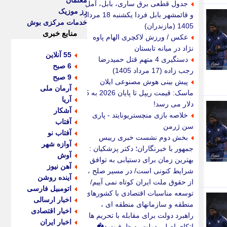
معلمان
جدول قطعی برق ساری، بابل، آمل
رز موزیک
و قائمشهر بابل فردا یکشنبه 18 مرداد
خدمات مرکزی بوش
1405 (مازندران)
منابع خبری
عکس / ورزش لاکچری الهام پاوه
نژاد در میانه تابستان
55 آنلاین
دستگیری 4 متهم قتل حمیدرضا
6 صبح
رجب زاده (17 مرداد 1405)
9 صبح
پیش بینی هوش مصنوعی ایلان
آرمان ملی
ماسک: قیمت ریپل تا پایان 2026 به 5
آریا
دلار می رسد!
آشکار
خلاصه بازی منچستریونایتد - پاری
آفتاب
سن ژرمن
آفتاب نو
بخش دوم نشست خبری رییس
آوازه شهر
جمهور با خبرنگاران؛ دکتر پزشکیان :
آوش
بهترین زمان برای دستیابی به توافق
آهن نیوز
شرایط کنونی است/ در مسیر صلح ،
آینده روشن
از حقوق ملت ایران کوتاه نمی آییم/
اتومبیل فارسی
توسعه مناسبات اقتصادی با کشورهای
اخبار ارسالی
منطقه و سازمانهای منطقه ای ،
اخبار اقتصادی
راهبرد دولت برای مقابله با تحریم ها /
اخبار ایران
اتکای اصلی دولت به ظرفیت د�