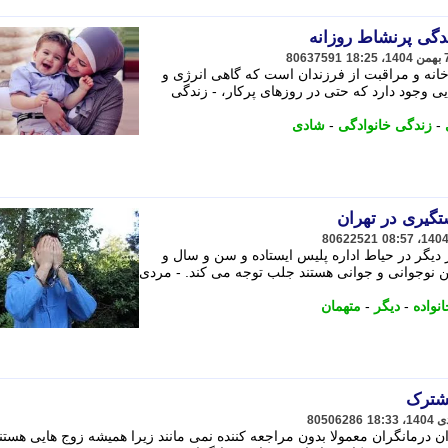
دگی پرنشاط روزانه
80637591
خانه و مراقبت از فرزندان است که گاهی انرژی و
ایی وجود دارد که حتی در روزهای پرکار، - زندگی
-
زندگی خانوادگی
-
شادی
تگیری در تهران
80622521
ند نفر دیگر در حیاط اداره پلیس ایستاده و سن و سال و
 نوجوانی و جوانی هستند جلب توجه می کند. - مردی
نواده
-
دیگر
-
متهمان
مشترک
80506286
 درمانگران معمولا بدون مراجعه کننده نمی مانند زیرا همیشه زوج هایی هستن