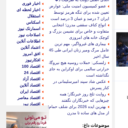
اخبار فوری
عضو کمیسیون امنیت ملی: عوارض
اخبار لحظه ای
تعیین شده برای تنگه هرمز توسط
استقلال
ایران 7 درصد و عمان 3 درصد است
اسکناس
انواع کناف سقفی مدرن؛ انتخابی
اسمارتک نیوز
متفاوت و خاص برای نشیمن بزرگ و
اصلاحات نیوز
کوچک خانه های امروزی
اطلاعات آنلاین
بیماری های غیرواگیر، مهم ترین
اعتماد آنلاین
عامل مرگ ومیر زنان ایرانی طی 45
افق امروز
سال اخیر
افکارنیوز
زلنسکی: حملات روسیه هیچ نیروگاه
اقتصاد 100
حرارتی سالمی برای اوکراین به جای
اقتصاد 24
نگذاشته است
اقتصاد آزاد
عکس شاد سپند امیرسلیمانی در
اقتصاد آنلاین
کنار پسرش
اقتصاد ایران
روایت تلخ روز خبرنگار؛ همه
اقتصاد معاصر
چیزهایی که خبرنگاران نگفتند
اقتصاد نیوز
بهترین ایده 2026 برای شلف حمام؛
اکو ایران
از مدل های ساده تا مدرن
اکوفارس
اکونگار
موضوعات داغ: