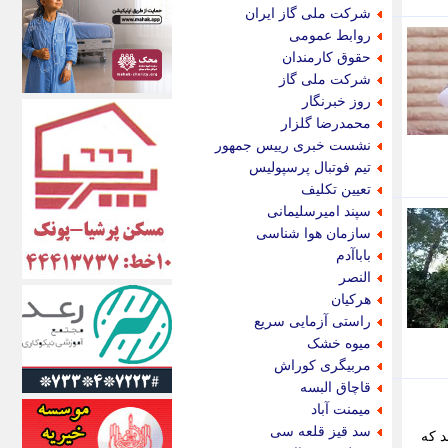
اکونیوز
شرکت ملی گاز ایران
الف
روابط عمومی
انتشار آنلاین
حقوق کارمندان
اندیشه قرن
شرکت ملی گاز
اندیشه معاصر
روز خبرنگار
اندیشه ها
محمدرضا گلزار
انرژی پرس
نشست خبری رییس جمهور
ای استخدام
تیم فوتبال پرسپولیس
ایتنا
تعیین تکلیف
ایراف
سپند امیرسلیمانی
ایران آرت
سازمان هوا شناسی
ایران آنلاین
باباآدم
ایران زندگی
النصر
ایران فوری
هرکیان
ایرانی روز
راستی آزمایی سریع
ایرانیتال
میوه خشک
ایرنا
مربیگری کوراش
ایسکانیوز
قاچاق البسه
ایسنا
میمنت آباد
ایکنا
سد قیز قلعه سی
د که
ایلنا