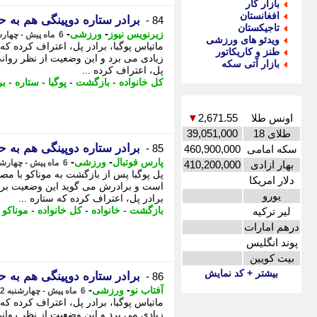
بازار کار
افغانستان
برادر ستاره دوپینگی هم به ح
84 -
تاجیکستان
-
-
زیرنویس نیوز
ورزشی
6 ماه پیش - چهارشنبه 22 بهمن 1404، 19:42
ویدئو های ورزشی
ماتیاس پوگبا، برادر پل، اعتراف کرده 
طنز و کاریکاتور
زیادی می برد و این وضعیت از نظر روانی 
بازار آتی سکه
پل، اعتراف کرده ...
کل خانواده
-
بازگشت
-
پوگبا
-
ستاره
-
بر
اونس طلا
2,671.55
▼
طلای 18
39,051,000
برادر ستاره دوپینگی هم به ح
85 -
سکه امامی
460,900,000
-
-
پارس فوتبال
ورزشی
6 ماه پیش - چهارشنبه 22 بهمن 1404، 18:12
بهار ازادی
410,200,000
پل پوگبا پس از بازگشت به موناکو با 
دلار امریکا
است و برادرش می گوید این وضعیت برای 
یورو
برادر پل، اعتراف کرده که ستاره ...
بازگشت
-
خانواده
-
کل خانواده
-
موناکو
-
لیر ترکیه
درهم امارات
پوند انگلیس
بیت کویین
بیشتر + کد نمایش
برادر ستاره دوپینگی هم به ح
86 -
-
-
آفتاب نو
ورزشی
6 ماه پیش - چهارشنبه 22 بهمن 1404، 17:56
ماتیاس پوگبا، برادر پل، اعتراف کرده 
زیادی می برد و این وضعیت از نظر روانی 