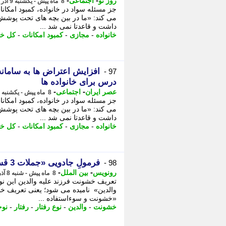
-
-
روز نو
اجتماعی
8 ماه پیش - یکشنبه 9 آذر 1404، 22:17
جز مسئله سواد در خانواده، کمبود امکا
می کند: «ما در بین بچه های تحت پوشش
داشت و قاعدتا نمی شد ...
خانواده
-
مجازی
-
کمبود امکانات
-
کل خا
افزایش اعتراض ها به ساما
97 -
درس برای خانواده ها
-
-
عصر ایران
اجتماعی
8 ماه پیش - یکشنبه 9 آذر 1404، 11:00
جز مسئله سواد در خانواده، کمبود امکا
می کند: «ما در بین بچه های تحت پوشش
داشت و قاعدتا نمی شد ...
خانواده
-
مجازی
-
کمبود امکانات
-
کل خا
فرمولِ جادویی «جملات 3 قسمتی» برای آرام کردن نوجوانان عصبانی
98 -
-
-
رونویس
بین الملل
8 ماه پیش - شنبه 8 آذر 1404، 20:18
تعریف خشونت فرزند علیه والدین این نو
والدین» نامیده می شود؛ یعنی تعریف خشو
«خشونت و سوءاستفاده ...
خشونت
-
والدین
-
نوع رفتار
-
رفتار
-
نوج