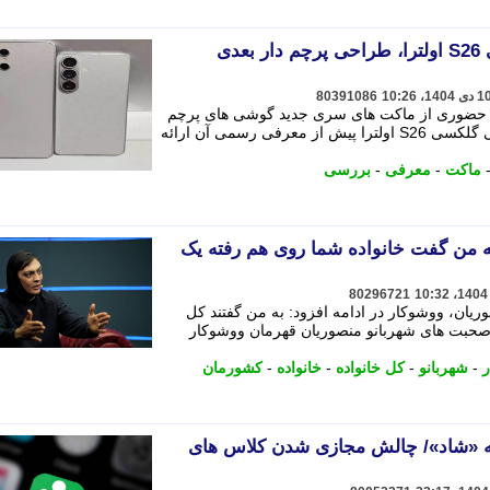
تصاویر زنده از ماکت گلکسی S26 اولترا، طراحی پرچم دار بعدی
80391086
سی حضوری از ماکت های سری جدید گوشی های پرچم
دار سامسونگ، نگاه دقیق تری به طراحی گلکسی S26 اولترا پیش از معرفی رسمی آن ارائه
ماکت
-
معرفی
-
بررسی
ه من گفت خانواده شما روی هم رفته یک
80296721
یان، ووشوکار در ادامه افزود: به من گفتند کل
ی صحبت های شهربانو منصوریان قهرمان ووشوکار
-
شهربانو
-
کل خانواده
-
خانواده
-
کشورمان
نه «شاد»/ چالش مجازی شدن کلاس های