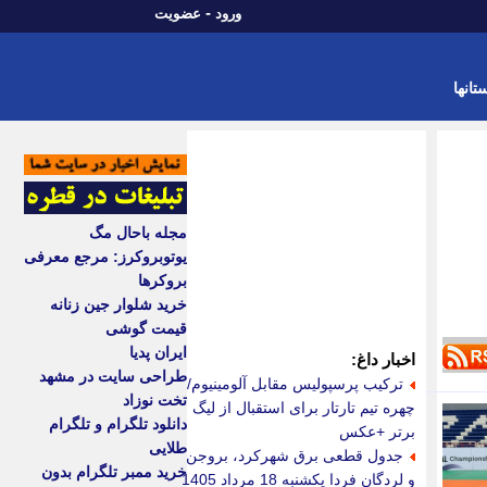
-
ورود
عضویت
تانها
مجله باحال مگ
یوتوبروکرز: مرجع معرفی
بروکرها
خرید شلوار جین زنانه
قیمت گوشی
ایران پدیا
اخبار داغ:
طراحی سایت در مشهد
ترکیب پرسپولیس مقابل آلومینیوم/
تخت نوزاد
چهره تیم تارتار برای استقبال از لیگ
دانلود تلگرام و تلگرام
برتر +عکس
طلایی
جدول قطعی برق شهرکرد، بروجن
خرید ممبر تلگرام بدون
و لردگان فردا یکشنبه 18 مرداد 1405