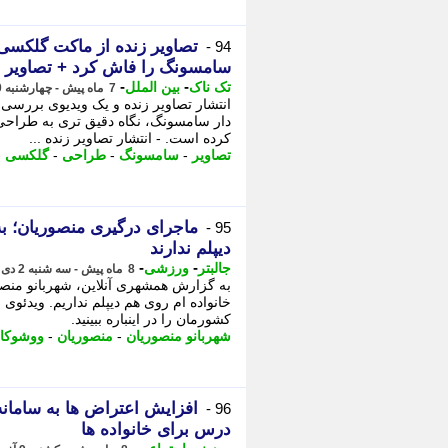
94 -
سامسونگ را فاش کرد + تصاویر
-
-
تک ناک
بین الملل
7 ماه پیش - چهارشنبه 10 دی 1404، 10:26
انتشار تصاویر زنده و یک ویدیوی برر
کرده است. - انتشار تصاویر زنده ...
تصاویر
-
سامسونگ
-
طراحی
-
گلکسی
-
ماجرای درگیری منصوریان؛ ب
95 -
دیپلم ندارند
-
-
جالبتر
ورزشی
8 ماه پیش - سه شنبه 2 دی 1404، 10:32
به گزارش همشهری آنلاین، شهربانو منصور
خانواده ام روی هم دیپلم نداریم. ویدئو
کشورمان را در اینباره ببینید.
شهربانو منصوریان
-
منصوریان
-
ووشوکار
افزایش اعتراض ها به ساما
96 -
درس برای خانواده ها