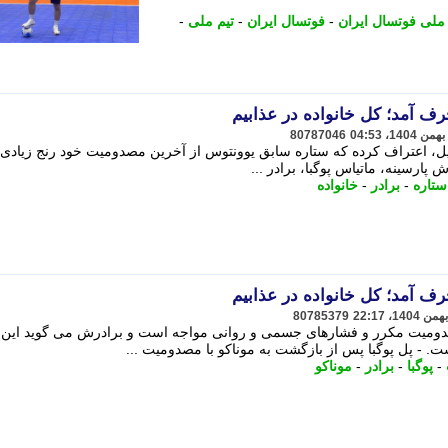
 ملی فوتسال ایران
-
فوتسال ایران
-
تیم ملی
-
رف آمد؛ کل خانواده در عذابیم
80787046
 پل، اعتراف کرده که ستاره سابق یوونتوس از آخرین مصدومیت خود رنج زیادی 
 پارسینه، ماتیاس پوگبا، برادر ...
ستاره
-
برادر
-
خانواده
رف آمد؛ کل خانواده در عذابیم
80785379
مصدومیت مکرر و فشارهای جسمی و روانی مواجه است و برادرش می گوید این
. - پل پوگبا پس از بازگشت به موناکو با مصدومیت ...
-
پوگبا
-
برادر
-
موناکو