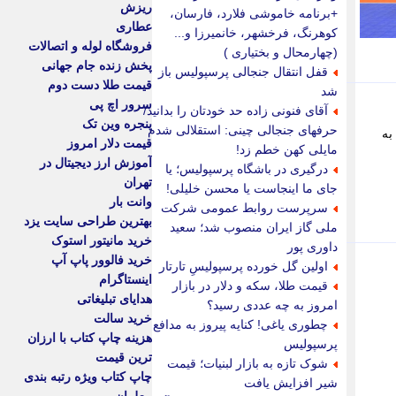
ریزش
+برنامه خاموشی فلارد، فارسان،
عطاری
کوهرنگ، فرخشهر، خانمیرزا و...
فروشگاه لوله و اتصالات
(چهارمحال و بختیاری )
پخش زنده جام جهانی
قفل انتقال جنجالی پرسپولیس باز
قیمت طلا دست دوم
شد
سرور اچ پی
آقای فنونی زاده حد خودتان را بدانید/
پنجره وین تک
حرفهای جنجالی چینی: استقلالی شدم
به
قیمت دلار امروز
مایلی کهن خطم زد!
آموزش ارز دیجیتال در
درگیری در باشگاه پرسپولیس؛ یا
تهران
جای ما اینجاست یا محسن خلیلی!
وانت بار
سرپرست روابط عمومی شرکت
بهترین طراحی سایت یزد
ملی گاز ایران منصوب شد؛ سعید
خرید مانیتور استوک
داوری پور
خرید فالوور پاپ آپ
اولین گل خورده پرسپولیسِ تارتار
اینستاگرام
قیمت طلا، سکه و دلار در بازار
هدایای تبلیغاتی
امروز به چه عددی رسید؟
خرید سالت
چطوری یاغی! کنایه پیروز به مدافع
هزینه چاپ کتاب با ارزان
پرسپولیس
ترین قیمت
شوک تازه به بازار لبنیات؛ قیمت
چاپ کتاب ویژه رتبه بندی
شیر افزایش یافت