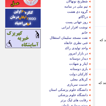
شطرنج نونهالان
اینتیتر
تیم ملی در منامه
ایونا نیوز
گروه دی هشت
بازتاب آنلاین
دراگائو
باشگاه خبرنگاران
روز جهانی پست
باغستان نیوز
نوشت افزار ایرانی
بامبوک
خانم
ببین و بخون
نفت مسجد سلیمان استقلال
د که
بدینسان
غنی نظری خانقاه
بنکر
واحد تولیدی راکد
بیت ران
در بازار امروز
پارس فوتبال
دیدار دوستانه
پارسینه
ایثار و شهادت
پارسینه پلاس
بازی دوستانه
پاز آنلاین
کارکنان دولت
پاس گل
کربلای معلی
پانا
ند که
خدمت سربازی
پرتو نیوز
دانشگاه علوم پزشکی استان
پرسون
دانشگاه علوم پزشکی
پنجره نیوز
رقابت های لیگ برتر
پویامگ
موتورسواری بانوان