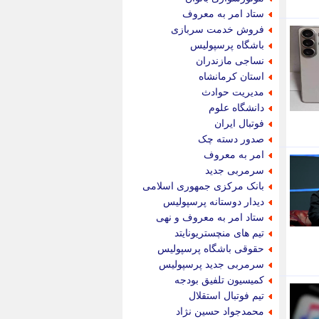
پویه آنلاین
ستاد امر به معروف
پیام نفت
فروش خدمت سربازی
تابناک
باشگاه پرسپولیس
تازه نیوز
نساجی مازندران
تبیان
استان کرمانشاه
تجارت نیوز
مدیریت حوادث
تحریریه
دانشگاه علوم
ترابر نیوز
فوتبال ایران
ترفندباز
صدور دسته چک
تریبون اقتصاد
امر به معروف
تسنیم نیوز
سرمربی جدید
تک ناک
بانک مرکزی جمهوری اسلامی
تکراتو
دیدار دوستانه پرسپولیس
توریسم آنلاین
ستاد امر به معروف و نهی
تولید نیوز
تیم های منچستریونایتد
تیتر فوری
حقوقی باشگاه پرسپولیس
تیکنا
سرمربی جدید پرسپولیس
جاب ویژن
کمیسیون تلفیق بودجه
جار نیوز
تیم فوتبال استقلال
جالبتر
محمدجواد حسین نژاد