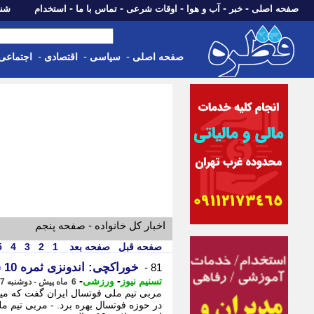
-
-
-
-
-
صفحه اصلی
خبر
آب و هوا
اوقات شرعی
تماس با ما
استخدام
شنبه، 17 مرداد 405
-
-
-
صفحه اصلی
سیاسی
اقتصادی
اجتماعی
اخبار کل خانواده - صفحه پنجم
صفحه قبل
صفحه بعد
1
2
3
4
5
خوراکچی: اندونزی ثمره 10 سال کارش را با فینالیست شدن دید
81 -
-
-
تسنیم نیوز
ورزشی
6 ماه پیش - دوشنبه 27 بهمن 1404، 00:40
در حوزه فوتسال بهره برد. - مربی تیم م