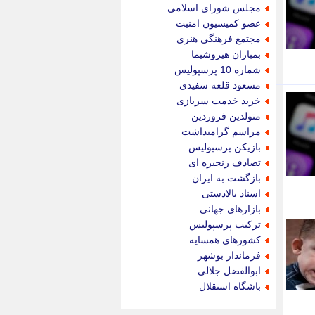
جام جم
مجلس شورای اسلامی
جدید پرس
عضو کمیسیون امنیت
جماران
مجتمع فرهنگی هنری
جوان ایرانی
بمباران هیروشیما
جهان مانا
شماره 10 پرسپولیس
جهان نگر
مسعود قلعه سفیدی
جهان نیوز
خرید خدمت سربازی
چطور
متولدین فروردین
چمپیونات
مراسم گرامیداشت
چمدون
بازیکن پرسپولیس
چه خبر
تصادف زنجیره ای
حادثه 24
بازگشت به ایران
حرف تو
اسناد بالادستی
حوادث پلاس
بازارهای جهانی
حوزه نیوز
ترکیب پرسپولیس
خبر آنلاین
کشورهای همسایه
خبر جنوب
فرماندار بوشهر
خبر سیاسی
ابوالفضل جلالی
خبر گردون
باشگاه استقلال
خبر ورزشی
خبرجو