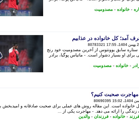
ره
-
خانواده
-
مصدومیت
رف آمد؛ کل خانواده در عذابیم
80783321
که ستاره سابق یوونتوس از آخرین مصدومیت خود رنج
برای او بسیار دشوار است. - ماتیاس پوگبا، برادر
ادر
-
خانواده
-
مصدومیت
د مهاجرت صحبت کنیم؟
80690395
ل خانواده است. این مقاله روش های عملی برای صحبت صادقانه و امیدبخش با
 زندگی را ارائه می دهد. - مهاجرت یکی از ...
رزند
-
خانواده
-
فرزندان
-
والدین