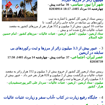
 آرا نیوز
-
سیاسی
-
36 ساعت پیش -
14 مرداد 1405، 18:17
82030914
س ستاد اربعین کل کشور با اشاره به ثبت
ردهای بی سابقه در جابه جایی زائران گفت: تا
ساعت 16 امروز، بیش از 3 میلیون و 352 هزار نفر از مرزهای کشور به مقصد
ات عالیات خارج شده اند و بیش ...
د اربعین
-
میلیون
-
کشور
-
اربعین
-
عتبات عالیات
-
مرزهای کشور
-
امام حسین
ه السلام
عبور بیش از 3.3 میلیون زائر از مرزها و ثبت رکوردهای بی
قه در اربعین
 ایران
-
اجتماعی
-
37 ساعت پیش - چهارشنبه 14 مرداد 1405، 17:50
82030
رییس ستاد اربعین کل کشور از خروج بیش از 3 میلیون و 352 هزار زائر به مقصد
عتبات عالیات و بازگشت بیش از 2 میلیون و 828 هزار نفر خبر داد. - عبور بیش از
..
یون
-
ستاد اربعین
-
اربعین
-
عتبات عالیات
-
سردار علی اکبر پورجمشیدیان
-
ر
-
کشور
جایگاه رفیع زیارت در کتاب «آداب سفر و زیارت عتبات عالیات