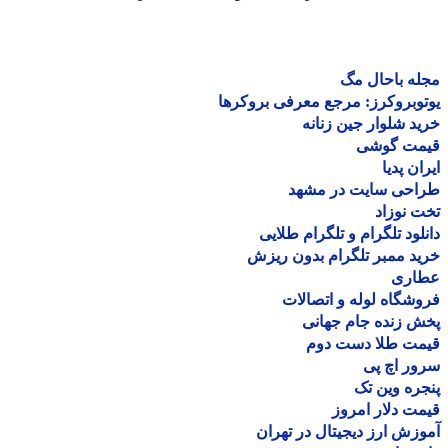
ه باحال مگ
وبروکرز: مرجع معرفی بروکرها
د شلوار جین زنانه
مت گوشی
ان پدیا
احی سایت در مشهد
 نوزاد
لود تلگرام و تلگرام طلایی
د ممبر تلگرام بدون ریزش
اری
شگاه لوله و اتصالات
 زنده جام جهانی
مت طلا دست دوم
ر اچ پی
ره وین تک
ت دلار امروز
زش ارز دیجیتال در تهران