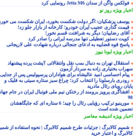
ولکس واگن از سدان Jetta M6 رونمایی کرد
بار ویژه
روز نو
وسف پزشکیان: اگر دولت شکست بخورد، ایران شکست می خورد
یمت گذاری عجیب ایران خودرو؛ کارخانه از بازار جلو زد!
قای رضاییان؛ دیگر به شرافتت قسم نخور!
ویت دستور تعطیلی تنها مدرسه ایرانی را صادر کرد
اسخ قوه قضاییه به ادعای جنجالی درباره شهادت علی لاریجانی
بار ویژه
ایونا نیوز
ستقلال تهران به دنبال بمب نقل وانتقالاتی ؟پشت پرده پیشنهاد
راب بختیاری زاده به سردار آزمون
یام احساسی امید عالیشاه برای هواداران پرسپولیس پس از جدایی
ودری بارسلونا را انتخاب کرد؛ چراغ سبز ستاره سیتی به فلیک و
یان رویای رئال مادرید
فشاگری پرویز برومند از رختکن تیم ملی فوتبال ایران در جام جهانی
مورینیو ترکیب رؤیایی رئال را چید؛ 6 ستاره ای که جایگاهشان
مین شده است
بار ویژه
اندیشه معاصر
میم کالابرگ | جزئیات طرح شمیم کالابرگ | نحوه استفاده از شمیم
لابرگ و اعتبار خرید