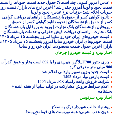
دس امروز کیلویی چند است؟؛ جدول جدید قیمت حبوبات را ببینید /
مت نخود و لوبیا امروز چقدر شد؟ آخرین نرخ های بازار / قیمت روز
وبات اعلام شد؛ جزئیات نرخ عدس، نخود و لوبیا
انلود گواهی کسر از حقوق بازنشستگان | راهنمای دریافت گواهی
ر از حقوق بازنشستگان | نحوه دانلود گواهی کسر از حقوق
روفایل بازنشستگان بانک تجارت | ورود به پروفایل بازنشستگان
نک تجارت | راهنمای دریافت فیش حقوقی و خدمات بازنشستگان
قیمت خودروهای ایران خودرو سایپا امروز پنجشنبه ۱۵ مرداد ۱۴۰۵ |
قیمت خودروهای ایران خودرو سایپا امروز پنجشنبه ۱۵ مرداد ۱۴۰۵ در
زار | آخرین جدول قیمت محصولات ایران خودرو و سایپا
بار ویژه
و قیمت خودرو | چرخان
چری جتور F700 پلاگین هیبریدی را با 892 اسب بخار و عمق گذرآب
 معرفی کرد
یمت جدید بنزین سوپر وارداتی اعلام شد
یمت پارس نوآ، مرداد 1405
رایط فروش وانت زامیاد EX، مرداد 1405
علام شرایط فروش مشارکت در تولید سایپا از هفته آینده +
شنامه
بار ویژه
سرنویس
یشنهاد جالب شهردار ترک به صلاح
دون عقب نشینی: همه تورنمنت های فیفا تحریمند!