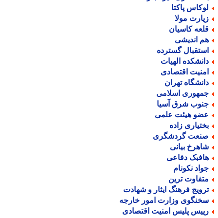
وکاس پاکتا
یارت مولا
لعه کاسیان
م اندیشی
ستقبال گسترده
انشکده الهیات
منیت اقتصادی
انشگاه تهران
مهوری اسلامی
نوب شرق آسیا
ضو هیئت علمی
ختیاری زاده
نعت گردشگری
اهرخ بیانی
افبک دفاعی
واد نکونام
تفاوت ترین
رویج فرهنگ ایثار و شهادت
خنگوی وزارت امور خارجه
ییس پلیس امنیت اقتصادی