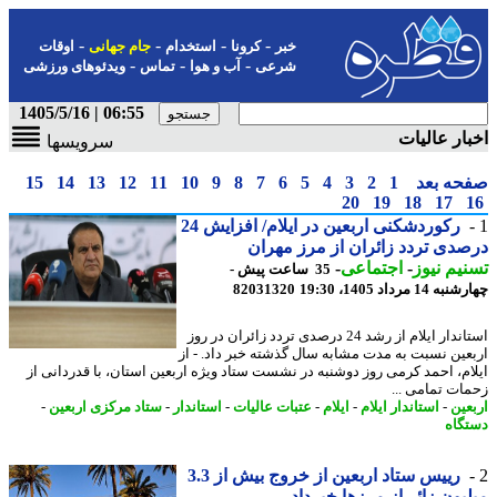
-
-
-
-
خبر
کرونا
استخدام
جام جهانی
اوقات
-
-
-
شرعی
آب و هوا
تماس
ویدئوهای ورزشی
06:55 | 1405/5/16
ار عالیات
سرویسها
حه بعد
1
2
3
4
5
6
7
8
9
10
11
12
13
14
15
20
19
18
17
رکوردشکنی اربعین در ایلام/ افزایش 24
دی تردد زائران از مرز مهران
یم نیوز
-
اجتماعی
-
35 ساعت پیش -
14 مرداد 1405، 19:30
82031320
استاندار ایلام از رشد 24 درصدی تردد زائران در روز
عین نسبت به مدت مشابه سال گذشته خبر داد. - از
ام، احمد کرمی روز دوشنبه در نشست ستاد ویژه اربعین استان، با قدردانی از
ات تمامی ...
عین
-
استاندار ایلام
-
ایلام
-
عتبات عالیات
-
استاندار
-
ستاد مرکزی اربعین
-
گاه
رییس ستاد اربعین از خروج بیش از 3.3
یون زائر از مرزها خبرداد