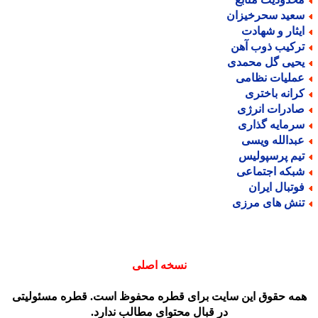
عید سحرخیزان
یثار و شهادت
رکیب ذوب آهن
حیی گل محمدی
ملیات نظامی
رانه باختری
ادرات انرژی
رمایه گذاری
بدالله ویسی
یم پرسپولیس
بکه اجتماعی
وتبال ایران
نش های مرزی
نسخه اصلی
مه حقوق این سایت برای قطره محفوظ است. قطره مسئولیتی
در قبال محتوای مطالب ندارد.