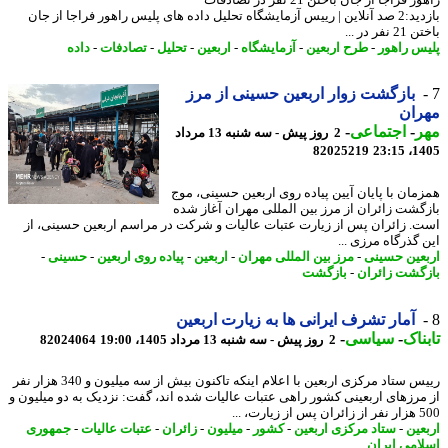
بازدید:2 صد آنلاین | رییس آزمایشگاه تحلیل داده های پلیس راهور فراجا از جان
فر در ...
س راهور
-
طرح اربعین
-
آزمایشگاه
-
اربعین
-
تحلیل
-
تصادفات
-
داده
بازگشت زوار اربعین حسینی از مرز
ران
ر
-
اجتماعی
-
2 روز پیش - سه شنبه 13 مرداد
82025219
1405
مان با پایان آیین پیاده روی اربعین حسینی، موج
گشت زائران از مرز بین المللی مهران آغاز شده
. زائران پس از زیارت عتبات عالیات و شرکت در مراسم اربعین حسینی، از
 گذرگاه مرزی ...
عین حسینی
-
مرز بین المللی مهران
-
اربعین
-
پیاده روی اربعین
-
حسینی
-
گشت زائران
-
بازگشت
آمار تشرف ایرانی ها به زیارت اربعین
ناک
-
سیاسی
-
2 روز پیش - سه شنبه 13 مرداد 1405، 19:00
82024064
رییس ستاد مرکزی اربعین با اعلام اینکه تاکنون بیش از سه میلیون و 340 هزار نفر
مرزهای اربعینی کشور راهی عتبات عالیات شده اند، گفت: نزدیک به دو میلیون و
یارت، ...
عین
-
ستاد مرکزی اربعین
-
کشور
-
میلیون
-
زائران
-
عتبات عالیات
-
جمهوری
امی ایران