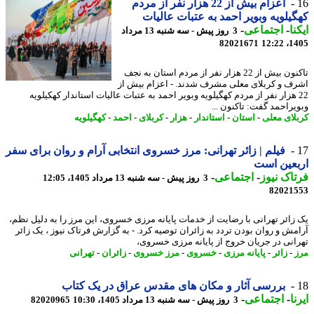
اعزام بیش از 22 هزار نفر از مردم
یلویه وبویر احمد به عتبات عالیات
نا
-
اجتماعی
-
3 روز پیش - سه شنبه 13 مرداد
82021671
1405
تاکنون بیش از 22 هزار نفر از مردم استان به نجف
ف و کربلای معلی مشرف شدند. - اعزام بیش از
2 هزار نفر از مردم کهگیلویه وبویر احمد به عتبات عالیات استاندار کهکیلویه
یراحمد گفت: تاکنون ...
لای معلی
-
استان
-
استاندار
-
هزار
-
کربلای
-
احمد
-
کهگیلویه
فیلم | زائر تهرانی: مرز خسروی انتخابی آرام و روان برای سفر
عین است
اک نیوز
-
اجتماعی
-
3 روز پیش - سه شنبه 13 مرداد 1405، 12:05
82021
زائر تهرانی با رضایت از خدمات پایانه مرزی خسروی، این مرز را به دلیل نظم،
مش و روان بودن تردد به زائران توصیه کرد. - به گزارش فرتاک نیوز ، یک زائر
انی در جریان خروج از پایانه مرزی خسروی،
-
زائر
-
پایانه مرزی
-
خسروی
-
مرز خسروی
-
زائران
-
تهرانی
بررسی آثار و مکان های مقدس عراق در یک کتاب
ا
-
اجتماعی
-
3 روز پیش - سه شنبه 13 مرداد 1405، 10:30
82020965