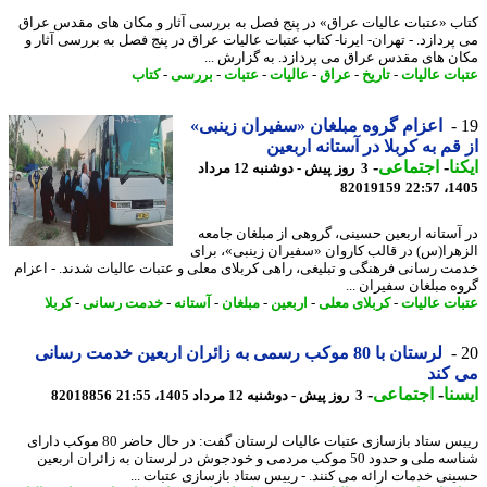
ب «عتبات عالیات عراق» در پنج فصل به بررسی آثار و مکان های مقدس عراق
پردازد. - تهران- ایرنا- کتاب عتبات عالیات عراق در پنج فصل به بررسی آثار و
ن های مقدس عراق می پردازد. به گزارش ...
ات عالیات
-
تاریخ
-
عراق
-
عالیات
-
عتبات
-
بررسی
-
کتاب
اعزام گروه مبلغان «سفیران زینبی»
قم به کربلا در آستانه اربعین
نا
-
اجتماعی
-
3 روز پیش - دوشنبه 12 مرداد
82019159
1405
آستانه اربعین حسینی، گروهی از مبلغان جامعه
هرا(س) در قالب کاروان «سفیران زینبی»، برای
ت رسانی فرهنگی و تبلیغی، راهی کربلای معلی و عتبات عالیات شدند. - اعزام
ه مبلغان سفیران ...
ات عالیات
-
کربلای معلی
-
اربعین
-
مبلغان
-
آستانه
-
خدمت رسانی
-
کربلا
لرستان با 80 موکب رسمی به زائران اربعین خدمت رسانی
کند
نا
-
اجتماعی
-
3 روز پیش - دوشنبه 12 مرداد 1405، 21:55
82018856
رییس ستاد بازسازی عتبات عالیات لرستان گفت: در حال حاضر 80 موکب دارای
شناسه ملی و حدود 50 موکب مردمی و خودجوش در لرستان به زائران اربعین
نی خدمات ارائه می کنند. - رییس ستاد بازسازی عتبات ...