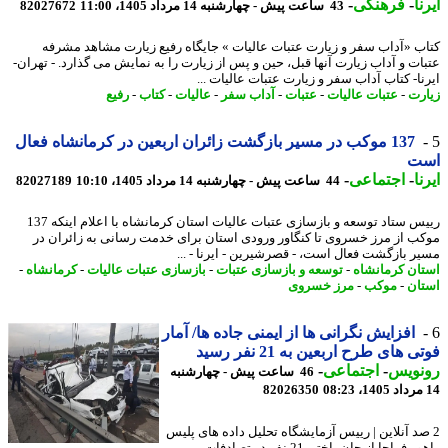
ا
-
فرهنگی
-
43 ساعت پیش - چهارشنبه 14 مرداد 1405، 11:00
82027672
ب «آداب سفر و زیارت عتبات عالیات » جایگاه رفیع زیارت مشاهد مشرفه
ات و آداب زیارت آن­ها قبل، حین و پس از زیارت را به نمایش می گذارد. - تهران-
نا- کتاب آداب سفر و زیارت عتبات عالیات ...
رت
-
عتبات عالیات
-
عتبات
-
آداب سفر
-
عالیات
-
کتاب
-
رفیع
137 موکب در مسیر بازگشت زائران اربعین در کرمانشاه فعال
ت
ا
-
اجتماعی
-
44 ساعت پیش - چهارشنبه 14 مرداد 1405، 10:10
82027189
رییس ستاد توسعه و بازسازی عتبات عالیات استان کرمانشاه با اعلام اینکه 137
ب از مرز خسروی تا کنگاور ورودی استان برای خدمت رسانی به زائران در
ر بازگشت فعال است، - قصرشیرین - ایرنا - ...
ان کرمانشاه
-
توسعه و بازسازی عتبات
-
بازسازی عتبات عالیات
-
کرمانشاه
-
ان
-
موکب
-
مرز خسروی
افزایش نگرانی ها از ایمنی جاده ها/ آمار
 های طرح اربعین به 21 نفر رسید
نویس
-
اجتماعی
-
46 ساعت پیش - چهارشنبه
82026350
صد آنلاین | رییس آزمایشگاه تحلیل داده های پلیس
راهور فراجا از جان باختن 21 نفر در تصادفات