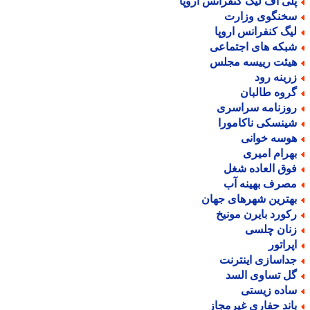
لی آف لیگ کنفرانس اروپا
خنگوی وزارت
یگ کنفرانس اروپا
بکه های اجتماعی
یئت رییسه مجلس
رینه رود
روه طالبان
وزنامه سراسری
ینسکی ناکامورا
وسه خوانی
هرام امیری
وق العاده شغل
صرف بهینه آب
هترین شهرهای جهان
کورد بایرن مونیخ
نان چلسی
پراتور
داسازی اینترنت
ل تساوی السد
اده زیستی
اند حفاری غیرمجاز