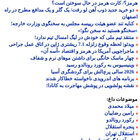
مز؟/ کارت هرمز در حال سوختن است؟
و خرید جدید ذوب آهن لو رفت/ یک گلر و یک مدافع مطرح در راه
فهان
نایه تند عضو هیئت رییسه مجلس به سخنگوی وزارت خارجه؛
نگو هستید نه سخن نگو!»
نتقد تیم ملی که خودش در لیگ امسال تیم ندارد!
دئو| لحظه وقوع زلزله 7.1 ریشتری ژاپن در اتاق عمل جراحی
اجراجویی آمریکا در هرمز و اقتصاد «آسه آن»
هار ماسک خانگی برای داشتن موهای نرم و شفاف
ینیسیوس به رکورد رونالدو رسید
الی پرچالش برای گردشگری آسیا
رنامه های اندرویدی ناخواسته خطاکار شدند
قشه پولشویی در پوشش مهاجرت به کانادا!
ضوعات داغ:
یلاد محمدی
امین رضاییان
کورد رونالدو
نجره استقلال
ستقلال تهران