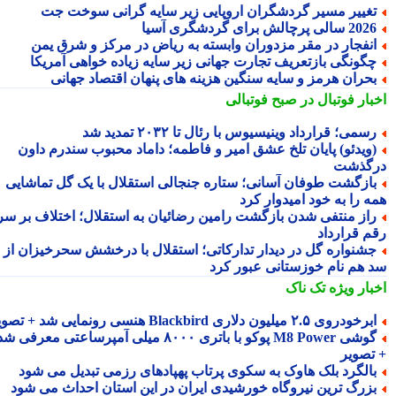
غییر مسیر گردشگران اروپایی زیر سایه گرانی سوخت جت
2 سالی پرچالش برای گردشگری آسیا
نفجار در مقر مزدوران وابسته به ریاض در مرکز و شرق یمن
گونگی بازتعریف تجارت جهانی زیر سایه زیاده خواهی آمریکا
حران هرمز و سایه سنگین هزینه های پنهان اقتصاد جهانی
بار فوتبال در صبح فوتبالی
سمی؛ قرارداد وینیسیوس با رئال تا ۲۰۳۲ تمدید شد
ویدئو) پایان تلخ عشق امیر و فاطمه؛ داماد محبوب سندرم داون
گذشت
ازگشت طوفان آسانی؛ ستاره جنجالی استقلال با یک گل تماشایی
ه را به خود امیدوار کرد
از منتفی شدن بازگشت رامین رضائیان به استقلال؛ اختلاف بر سر
م قرارداد
شنواره گل در دیدار تدارکاتی؛ استقلال با درخشش سحرخیزان از
 هم نام خوزستانی عبور کرد
بار ویژه
تک ناک
رخودروی ۲.۵ میلیون دلاری Blackbird هنسی رونمایی شد + تصویر
گوشی M8 Power پوکو با باتری ۸۰۰۰ میلی آمپرساعتی معرفی شد
تصویر
الگرد بلک هاوک به سکوی پرتاب پهپادهای رزمی تبدیل می شود
زرگ ترین نیروگاه خورشیدی ایران در این استان احداث می شود