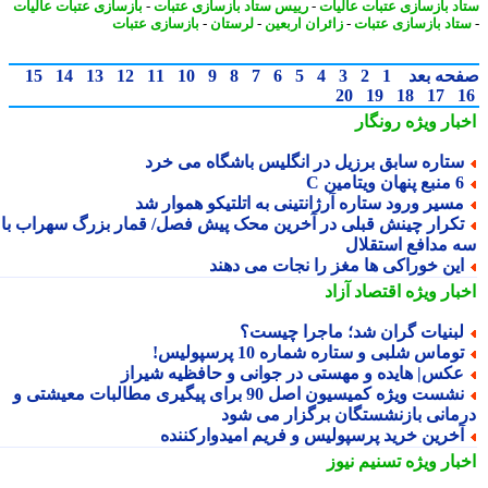
د بازسازی عتبات عالیات
-
رییس ستاد بازسازی عتبات
-
بازسازی عتبات عالیات
اد بازسازی عتبات
-
زائران اربعین
-
لرستان
-
بازسازی عتبات
حه بعد
1
2
3
4
5
6
7
8
9
10
11
12
13
14
15
20
19
18
17
بار ویژه
رونگار
تاره سابق برزیل در انگلیس باشگاه می خرد
 پنهان ویتامین C
سیر ورود ستاره آرژانتینی به اتلتیکو هموار شد
کرار چینش قبلی در آخرین محک پیش فصل/ قمار بزرگ سهراب با
 مدافع استقلال
ین خوراکی ها مغز را نجات می دهند
بار ویژه
اقتصاد آزاد
بنیات گران شد؛ ماجرا چیست؟
وماس شلبی و ستاره شماره 10 پرسپولیس!
کس| هایده و مهستی در جوانی و حافظیه شیراز
نشست ویژه کمیسیون اصل 90 برای پیگیری مطالبات معیشتی و
مانی بازنشستگان برگزار می شود
خرین خرید پرسپولیس و فریم امیدوارکننده
بار ویژه
تسنیم نیوز