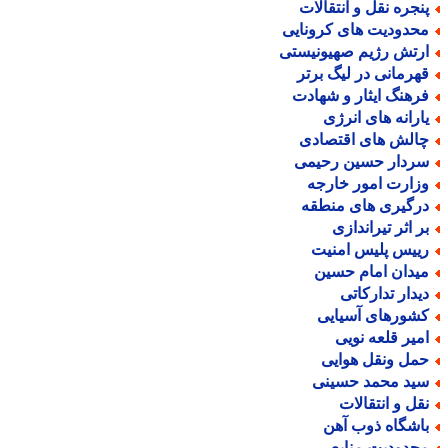
نجره نقل و انتقالات
حدودیت های کرونایی
رتش رژیم صهیونیستی
هرمانی در لیگ برتر
رهنگ ایثار و شهادت
ارانه های انرژی
الش های اقتصادی
ردار حسین رحیمی
زارت امور خارجه
رگیری های منطقه
ر اثر تیراندازی
ییس پلیس امنیت
یدان امام حسین
یدار تدارکاتی
شورهای آسیایی
میر قلعه نویی
مل ونقل هوایی
ید محمد حسینی
قل و انتقالات
اشگاه ذوب آهن
حدودیت منابع