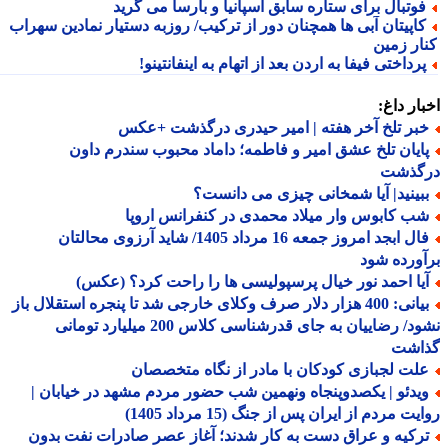
وتبال برای ستاره سابق اسپانیا و بارسا می گرید
اپیتان آبی ها همچنان دور از ترکیب/ روزبه دستیار نمادین سهراب
ار زمین
رداختی فیفا به اردن بعد از اتهام به اینفانتینو!
ار داغ:
بر تلخ آخر هفته | امیر حیدری درگذشت +عکس
ایان تلخ عشق امیر و فاطمه؛ داماد محبوب سندرم داون
گذشت
بینید| آیا شمخانی چیزی می دانست؟
ب کابوس وار میلاد محمدی در کنفرانس اروپا
فال ابجد امروز جمعه 16 مرداد 1405/ شاید آرزوی محالتان
ورده شود
یا احمد نور خیال پرسپولیسی ها را راحت کرد؟ (عکس)
بیانی: 400 هزار دلار صرف وکلای خارجی شد تا پنجره استقلال باز
نشود/ رضاییان به جای قدرشناسی کلاس 200 میلیارد تومانی
اشت
لت لجبازی کودکان با مادر از نگاه متخصصان
یدئو | یکصدوپنجاه ونهمین شب حضور مردم مشهد در خیابان |
ت مردم از ایران پس از جنگ (15 مرداد 1405)
رکیه و عراق دست به کار شدند؛ آغاز عصر صادرات نفت بدون