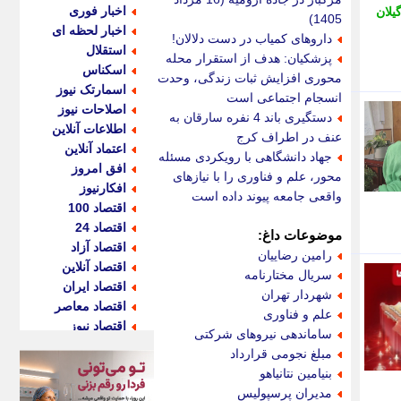
اخبار فوری
یلان
1405)
اخبار لحظه ای
داروهای کمیاب در دست دلالان!
استقلال
پزشکیان: هدف از استقرار محله
اسکناس
محوری افزایش ثبات زندگی، وحدت و
اسمارتک نیوز
انسجام اجتماعی است
اصلاحات نیوز
دستگیری باند 4 نفره سارقان به
اطلاعات آنلاین
عنف در اطراف کرج
اعتماد آنلاین
جهاد دانشگاهی با رویکردی مسئله
افق امروز
محور، علم و فناوری را با نیازهای
افکارنیوز
واقعی جامعه پیوند داده است
اقتصاد 100
اقتصاد 24
موضوعات داغ:
اقتصاد آزاد
رامین رضاییان
اقتصاد آنلاین
سریال مختارنامه
اقتصاد ایران
شهردار تهران
اقتصاد معاصر
علم و فناوری
اقتصاد نیوز
ساماندهی نیروهای شرکتی
اکو ایران
مبلغ نجومی قرارداد
اکوفارس
بنیامین نتانیاهو
اکونگار
مدیران پرسپولیس