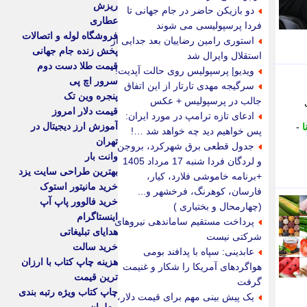
ریزش
دو بازیکن حاضر در جام جهانی تا
عطاری
فردا پرسپولیسی می شوند
فروشگاه لوله و اتصالات
استوری رامین رضاییان بعد جدایی از
پخش زنده جام جهانی
استقلال وایرال شد
قیمت طلا دست دوم
ویدیو| پرسپولیس روی حالت آپدیت!
سرور اچ پی
سرگیجه مهدی تارتار از این اتفاق
پنجره وین تک
جالب در پرسپولیس + عکس
قیمت دلار امروز
ادعای تازه ترامپ در مورد ایران:
آموزش ارز دیجیتال در
ا
-
پس خواهیم دید چه خواهد شد …!
تهران
جدول قطعی برق شهرکرد، بروجن
وانت بار
و لردگان فردا شنبه 17 مرداد 1405
بهترین طراحی سایت یزد
+برنامه خاموشی فلارد، کیار،
خرید مانیتور استوک
فارسان، کوهرنگ، فرخشهر و...
خرید فالوور پاپ آپ
(چهارمحال و بختیاری )
اینستاگرام
پرداخت مستقیم ساماندهی نیروهای
هدایای تبلیغاتی
شرکتی نیست
خرید سالت
عابدینی: سپاه با پدافند بومی
هزینه چاپ کتاب با ارزان
هواگردهای آمریکا را شکار و غنیمت
ترین قیمت
گرفت
چاپ کتاب ویژه رتبه بندی
یک پیش بینی مهم برای قیمت دلار،