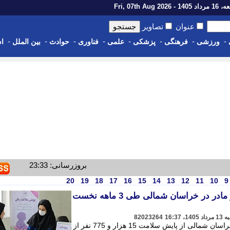
14 - Fri, 07th Aug 2026
عنوان
تصاویر
-
-
-
-
-
-
-
-
ورزشی
فرهنگی
پزشکی
علمی
فناوری
حوادث
بین الملل
اس
بروزرسانی: 23:33
20
19
18
17
16
15
14
13
12
11
10
9
پایش سلامت بیش از 15 هزار مادر در خراسان شمالی طی 3 ماهه نخست
82023264
معاون بهداشتی دانشگاه علوم پزشکی خراسان شمالی از پایش سلامت 15 هزار و 775 نفر از