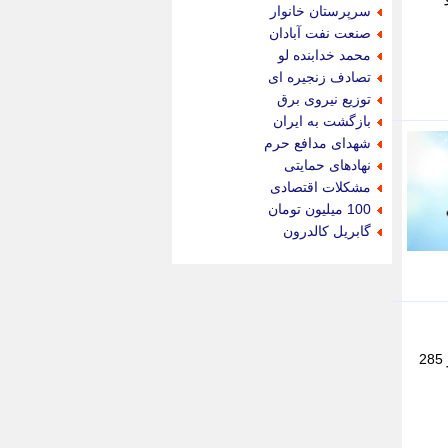
جام جم
سرپرستان خانوار
جدید پرس
صنعت نفت آبادان
جماران
محمد خدابنده لو
جوان ایرانی
تصادف زنجیره ای
جهان مانا
توزیع نیروی برق
جهان نگر
بازگشت به ایران
جهان نیوز
شهدای مدافع حرم
چطور
نهادهای حمایتی
چمپیونات
مشکلات اقتصادی
چمدون
100 میلیون تومان
چه خبر
گابریل کالدرون
حادثه 24
حرف تو
حوادث پلاس
حوزه نیوز
خبر آنلاین
خبر جنوب
معاون بهداشتی دانشگاه علوم پزشکی، خدمات بهداشتی و درمانی بیرجند گفت: از ابتدای سال گذشته تاکنون 18 هزار و 285
خبر سیاسی
خبر گردون
خبر ورزشی
خبرجو