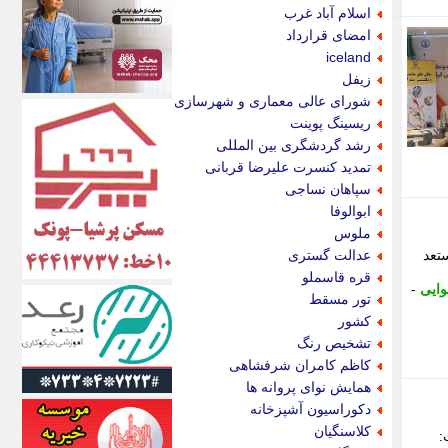
اکونیوز
اسلام آباد غرب
الف
امضای قرارداد
انتشار آنلاین
iceland
اندیشه قرن
زیفل
اندیشه معاصر
شورای عالی معماری و شهرسازی
اندیشه ها
ریسینگ پوینت
انرژی پرس
رشد گردشگری بین المللی
ای استخدام
تمدید کنسرت علیرضا قربانی
ایتنا
سپاهان نساجی
ایراف
ابوالوفا
ایران آرت
ملوس
ایران آنلاین
تعد
عدالت گستری
ایران زندگی
قره قاسملو
وایی
-
ایران فوری
تور مسقط
ایرانی روز
کشور
ایرانیتال
تشخیص رنگ
ایرنا
کاظم کامران شرفشاهی
ایسکانیوز
همایش نوای پروانه ها
ایسنا
دکوراسیون آشپزخانه
ایکنا
کلاسنگیان
:
ایلنا