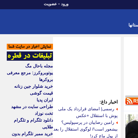
-
ورود
عضویت
تانها
مجله باحال مگ
یوتوبروکرز: مرجع معرفی
بروکرها
خرید شلوار جین زنانه
قیمت گوشی
ایران پدیا
اخبار داغ:
طراحی سایت در مشهد
رسمی| امضای قرارداد یک ملی
تخت نوزاد
پوش با استقلال +عکس
دانلود تلگرام و تلگرام
رامین رضاییان در پرسپولیس؟
طلایی
بیشعور است!/ لوگوی استقلال را بعد
خرید ممبر تلگرام بدون
از پول ماچ کرد!