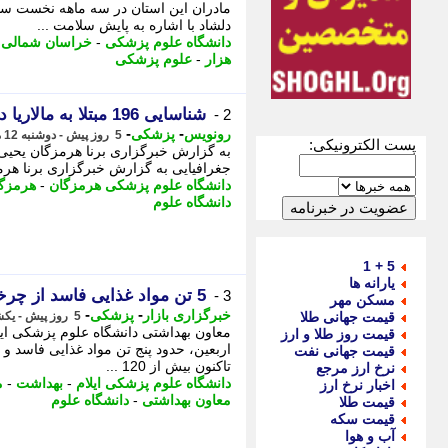
دلشاد با اشاره به پایش سلامت ...
دانشگاه علوم پزشکی
-
خراسان شمالی
-
هزار
-
علوم پزشکی
شناسایی 196 مبتلا به مالاریا در هرمزگان
2 -
-
-
رونویس
پزشکی
5 روز پیش - دوشنبه 12 مرداد 1405، 07:48
پست الکترونیکی:
به گزارش خبرگزاری برنا هرمزگان یحیی 
جغرافیایی به گزارش خبرگزاری برنا هرمز
دانشگاه علوم پزشکی هرمزگان
-
هرمزگ
دانشگاه علوم
5 + 1
یارانه ها
5 تن مواد غذایی فاسد از چرخه مصرف در مرز مهران خارج شد
3 -
مسکن مهر
-
-
خبرگزاری بازار
پزشکی
قیمت جهانی طلا
5 روز پیش - یکشنبه 11 مرداد 1405، 14:22
معاون بهداشتی دانشگاه علوم پزشکی ایلا
قیمت روز طلا و ارز
اربعین، حدود پنج تن مواد غذایی فاسد و
قیمت جهانی نفت
تاکنون بیش از 120 ...
نرخ ارز مرجع
دانشگاه علوم پزشکی ایلام
-
بهداشت
-
م
اخبار نرخ ارز
معاون بهداشتی
-
دانشگاه علوم
قیمت طلا
قیمت سکه
آب و هوا