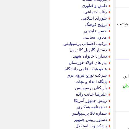
پویه آنلاین
دانش و فناوری
پیام نفت
رفاه اجتماعی
تابناک
شورای اسلامی
تازه نیوز
 کشوری حذف هپاتیت
ترویج فرهنگ
تبیان
حسن عابدینی
تجارت نیوز
معاون سیاسی
تحریریه
ترکیب احتمالی پرسپولیس
ترابر نیوز
دستیار گابریل کالدرون
ترفندباز
دیدار با خانواده شهید
تریبون اقتصاد
تیم های فولاد خوزستان
تسنیم نیوز
عضو هیئت علمی دانشگاه
تک ناک
شرکت توزیع نیروی برق
این
تکراتو
پایگاه امداد و نجات
توریسم آنلاین
دان
بازیکنان پرسپولیس
تولید نیوز
علیرضا عنایت زاده
تیتر فوری
رییس جمهور آمریکا
تیکنا
تفاهمنامه همکاری
جاب ویژن
شماره 10 پرسپولیس
جار نیوز
دستور رییس جمهور
جالبتر
پیشکسوت استقلال