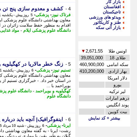
بازار کار
افغانستان
کشف و معدوم سازی پنج تن مو
4 -
تاجیکستان
-
-
فرتاک نیوز
پزشکی
5 روز پیش - یکشنبه 11 مرداد 1405، 14:15
ویدئو های ورزشی
معاون بهداشتی دانشگاه علوم پزشکی ایلا
طنز و کاریکاتور
اقدام به منظور حفظ سلامت زائران در ای
بازار آتی سکه
دانشگاه علوم پزشکی ایلام
-
مواد غذایی
اونس طلا
2,671.55
▼
طلای 18
39,051,000
زنگ خطر مالاریا در کهگیلویه 
5 -
سکه امامی
460,900,000
-
-
تسنیم نیوز
پزشکی
6 روز پیش - یکشنبه 11 مرداد 1405، 09:05
بهار ازادی
410,200,000
دلار امریکا
در استان خبر داد. - خبرگزاری تسنیم از ی
یورو
بویراحمد با ...
کهگیلویه و بویراحمد
-
دانشگاه علوم پز
لیر ترکیه
دانشگاه علوم
درهم امارات
پوند انگلیس
بیت کویین
بیشتر + کد نمایش
اینفوگرافیک| آنچه باید درباره
6 -
-
-
ایرنا
پزشکی
6 روز پیش - شنبه 10 مرداد 1405، 13:10
رشت- ایرنا - به گفته معاون بهداشتی 
گیلان به طور یقین با بیماری تب دنگی مو