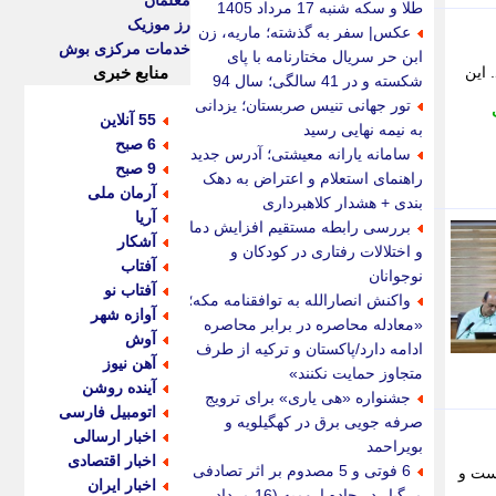
معلمان
طلا و سکه شنبه 17 مرداد 1405
رز موزیک
عکس| سفر به گذشته؛ ماریه، زن
خدمات مرکزی بوش
ابن حر سریال مختارنامه با پای
 این
منابع خبری
شکسته و در 41 سالگی؛ سال 94
تور جهانی تنیس صربستان؛ یزدانی
55 آنلاین
به نیمه نهایی رسید
6 صبح
سامانه یارانه معیشتی؛ آدرس جدید،
9 صبح
راهنمای استعلام و اعتراض به دهک
آرمان ملی
بندی + هشدار کلاهبرداری
آریا
بررسی رابطه مستقیم افزایش دما
آشکار
و اختلالات رفتاری در کودکان و
آفتاب
نوجوانان
آفتاب نو
واکنش انصارالله به توافقنامه مکه؛
آوازه شهر
«معادله محاصره در برابر محاصره
آوش
ادامه دارد/پاکستان و ترکیه از طرف
آهن نیوز
متجاوز حمایت نکنند»
آینده روشن
جشنواره «هی یاری» برای ترویج
اتومبیل فارسی
صرفه جویی برق در کهگیلویه و
اخبار ارسالی
بویراحمد
اخبار اقتصادی
6 فوتی و 5 مصدوم بر اثر تصادفی
است و
اخبار ایران
مرگبار در جاده ارومیه (16 مرداد