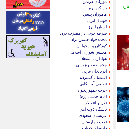
مورگان فریمن
اینتیتر
ماری
بازیکن برتر
ایونا نیوز
مأموران پلیس
بازتاب آنلاین
فوتبال ایران
باشگاه خبرنگاران
استان البرز
باغستان نیوز
صرفه جویی در مصرف برق
بامبوک
محمدجواد حسین نژاد
ببین و بخون
کودکان و نوجوانان
بدینسان
مجلس شورای اسلامی
بنکر
هواداران استقلال
بیت ران
مجموعه تلویزیونی
پارس فوتبال
آذربایجان غربی
پارسینه
استقبال گسترده
پارسینه پلاس
نظامی آمریکایی
پاز آنلاین
حزب جمهوریخواه
پاس گل
امام خمینی (ره)
پانا
نقل و انتقالات
پرتو نیوز
باشگاه ذوب آهن
پرسون
عربستان سعودی
پنجره نیوز
تخت بیمارستان
پویامگ
داروهای کمیاب