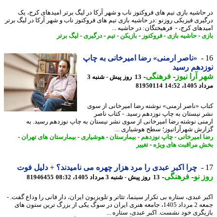
حاشیه بازی تیم های فروکتوز ناب و شهر آرکا در لیگ برتر امیدهای کرج، یک
یری فیزیکی روزنو :در حاشیه بازی تیم های فروکتوز ناب و شهر آرکا در لیگ برتر
دهای کرج، - فرهیختگان: در حاشیه ...
ی
-
حاشیه بازی
-
فروکتوز
-
بازیکن
-
تیم
-
درگیری
-
لیگ برتر
«ناصر ارمنی» رضا امیرخانی به چاپ
دهم رسید
 آرا نیوز
-
فرهنگی
-
13 روز پیش - شنبه 3
1، 14:52
81950114
ب «ناصر ارمنی» نوشته رضا امیرخانی از سوی
 نیستان به چاپ نوزدهم رسید. - کتاب ناصر
نی نوشته رضا امیرخانی از سوی نشر نیستان به چاپ نوزدهم رسید. به
رش شهرآرانیوز؛ سطح هوشیاری ...
 امیرخانی
-
چاپ نوزدهم
-
بیمارستان
-
هوشیاری
-
بیمارستان های تهران
-
 مراقبت های ویژه
-
تغییر
چرا اکبر عبدی را مرد هزار چهره می نامیدند؟ + دلیل فوت
 نو
-
فرهنگی
-
13 روز پیش - شنبه 3 مرداد 1405، 08:32
81946455
ر عبدی، ستاره بی تکرار سینما، تئاتر و تلویزیون ایران، دار فانی را وداع گفت. -
جمعه 2 مرداد 1405، جامعه هنری ایران در سوگ یکی از بزرگ ترین ستون های
یگری خود نشست. اکبر عبدی، ستاره ...