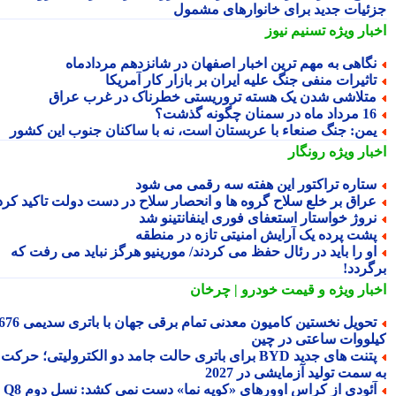
ئیات جدید برای خانوارهای مشمول
بار ویژه
تسنیم نیوز
گاهی به مهم ترین اخبار اصفهان در شانزدهم مردادماه
اثیرات منفی جنگ علیه ایران بر بازار کار آمریکا
تلاشی شدن یک هسته تروریستی خطرناک در غرب عراق
داد ماه در سمنان چگونه گذشت؟
من: جنگ صنعاء با عربستان است، نه با ساکنان جنوب این کشور
بار ویژه
رونگار
تاره تراکتور این هفته سه رقمی می شود
راق بر خلع سلاح گروه ها و انحصار سلاح در دست دولت تاکید کرد
روژ خواستار استعفای فوری اینفانتینو شد
شت پرده یک آرایش امنیتی تازه در منطقه
و را باید در رئال حفظ می کردند/ مورینیو هرگز نباید می رفت که
گردد!
بار ویژه
و قیمت خودرو | چرخان
تحویل نخستین کامیون معدنی تمام برقی جهان با باتری سدیمی 676
لووات ساعتی در چین
پتنت های جدید BYD برای باتری حالت جامد دو الکترولیتی؛ حرکت
سمت تولید آزمایشی در 2027
آئودی از کراس اوورهای «کوپه نما» دست نمی کشد: نسل دوم Q8