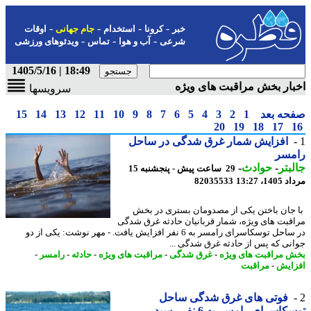
-
-
-
-
خبر
کرونا
استخدام
جام جهانی
اوقات
-
-
-
شرعی
آب و هوا
تماس
ویدئوهای ورزشی
18:49 | 1405/5/16
ار بخش مراقبت های ویژه
سرویسها
حه بعد
1
2
3
4
5
6
7
8
9
10
11
12
13
14
15
20
19
18
17
افزایش شمار غرق شدگی در ساحل
مسر
بتر
-
حوادث
-
29 ساعت پیش - پنجشنبه 15
1، 13:27
82035533
جان باختن یکی از مصدومان بستری در بخش
قبت های ویژه، شمار قربانیان حادثه غرق شدگی
در ساحل توسکاسرای رامسر به 6 نفر افزایش یافت. - مهر نوشت: یکی از دو
نی که پس از حادثه غرق شدگی ...
 مراقبت های ویژه
-
غرق شدگی
-
مراقبت های ویژه
-
حادثه
-
رامسر
-
ایش
-
مراقبت
فوتی های غرق شدگی ساحل
اسرای رامسر به 6 نفر رسید