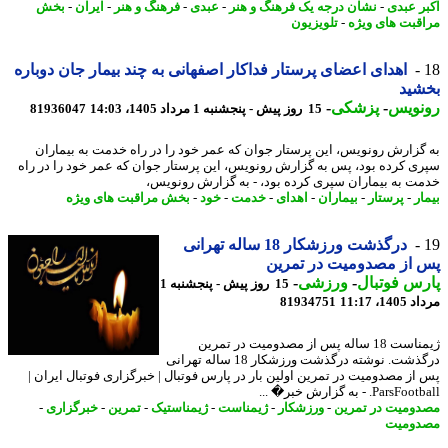
ر عبدی
-
نشان درجه یک فرهنگ و هنر
-
عبدی
-
فرهنگ و هنر
-
ایران
-
بخش
قبت های ویژه
-
تلویزیون
اهدای اعضای پرستار فداکار اصفهانی به چند بیمار جان دوباره
شید
نویس
-
پزشکی
-
15 روز پیش - پنجشنبه 1 مرداد 1405، 14:03
81936047
گزارش رونویس، این پرستار جوان که عمر خود را در راه خدمت به بیماران
ی کرده بود، پس به گزارش رونویس، این پرستار جوان که عمر خود را در راه
ت به بیماران سپری کرده بود، - به گزارش رونویس،
ر
-
پرستار
-
بیماران
-
اهدای
-
خدمت
-
خود
-
بخش مراقبت های ویژه
درگذشت ورزشکار 18 ساله تهرانی
از مصدومیت در تمرین
س فوتبال
-
ورزشی
-
15 روز پیش - پنجشنبه 1
1، 11:17
81934751
ژیمناست 18 ساله پس از مصدومیت در تمرین
درگذشت. نوشته درگذشت ورزشکار 18 ساله تهرانی
از مصدومیت در تمرین اولین بار در پارس فوتبال | خبرگزاری فوتبال ایران |
Pars. - به گزارش خبر� ...
ومیت در تمرین
-
ورزشکار
-
ژیمناست
-
ژیمناستیک
-
تمرین
-
خبرگزاری
-
ومیت