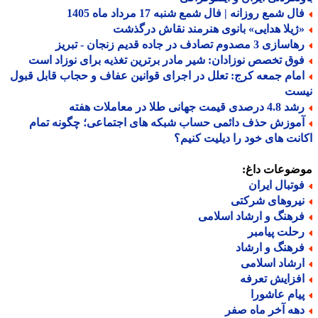
ل شمع روزانه | فال شمع شنبه 17 مرداد ماه 1405
ژیلا هدایی» بانوی هنرمند نقاش درگذشت
ازی 3 مصدوم تصادف در جاده قدیم زنجان - تبریز
وق تخصص نوزادان: شیر مادر برترین تغذیه برای نوزاد است
مام جمعه کرج: تعلل در اجرای قوانین عفاف و حجاب قابل قبول
ست
 درصدی قیمت جهانی طلا در معاملات هفته
موزش حذف دائمی حساب شبکه های اجتماعی؛ چگونه تمام
نت های خود را دیلیت کنیم؟
ضوعات داغ:
وتبال ایران
یروهای شرکتی
رهنگ و ارشاد اسلامی
حلت پیامبر
رهنگ و ارشاد
رشاد اسلامی
فزایش تعرفه
یام عاشورا
هه آخر ماه صفر