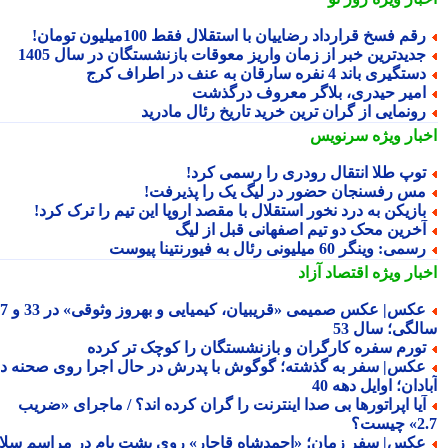
قم فسخ قرارداد رضاییان با استقلال فقط 100میلیون تومان!
دیدترین خبر از زمان واریز معوقات بازنشستگان در سال 1405
تگیری باند 4 نفره سارقان به عنف در اطراف کرج
میر حیدری، بلاگر معروف درگذشت
ونمایی از گران ترین خرید تاریخ رئال مادرید
بار ویژه
سرنویس
وپ طلا انتقال رودری را رسمی کرد!
س رفسنجان حضور در لیگ یک را پذیرفت!
ازیکن به درد نخور استقلال با مقصد اروپا این تیم را ترک کرد!
خرین محک دو تیم اصفهانی قبل از لیگ
می: وینگر 60 میلیونی رئال به فیورنتینا پیوست
بار ویژه
اقتصاد آزاد
عکس| عکس صمیمی «قریبیان، کیمیایی و بهروز وثوقی» در 33 و 37
لگی؛ سال 53
ورم سفره کارگران و بازنشستگان را کوچک تر کرده
کس| سفر به گذشته؛ گوگوش با پدرش در حال اجرا روی صحنه در
دان؛ اوایل دهه 40
یا اپراتورها بی صدا اینترنت را گران کرده اند؟ / ماجرای «ضریب
ست؟
کس| سفر زمان؛ «احمدشاه قاجار» روی پشت بام در مراسم سلام