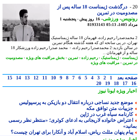
درگذشت ژیمناست 18 ساله پس از
دومیت در تمرین
نویس
-
ورزشی
-
16 روز پیش - پنجشنبه 1
1، 05:13
81933143
2 محمدصدرا رحیم زاده، قهرمان 18 ساله ژیمناستیک
ان، در پی سانحه ای که هفته گذشته هنگام تمرین
در سالن بازدید:2 محمدصدرا رحیم زاده، - محمد صدرا رحیم زاده ورزشکار 18
 و از قهرمانان ...
ناست
-
ژیمناستیک
-
رحیم زاده
-
تمرین
-
بخش مراقبت های ویژه
-
مصدومیت
تمرین
-
مراقبت های ویژه
حه بعد
1
2
3
4
5
6
7
8
9
10
11
12
13
14
15
20
19
18
17
بار ویژه
ایونا نیوز
وضع جدید نساجی درباره انتقال دو بازیکن به پرسپولیس
زییات متن توافق مکه
ارنامه سیاه غرب در ژاپن
عتراض خانواده لاریجانی به ادعای کوثری؛ «منتظر نظر رسمی
نید»
یام پنهان مثلث ریاض، اسلام آباد و آنکارا برای تهران چیست؟
بار ویژه
روز نو