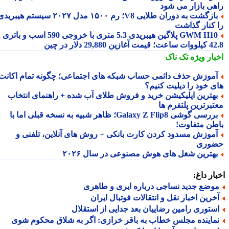
هی بازار می شود
بازگشت به دوران طلایی V8؛ رم ۱۵۰۰ مدل ۲۰۲۷ سیستم هیبریدی
 کنار گذاشت
GWM H10 پلاگین هیبریدی 5.3 متری با خروجی 590 اسب و باتری
 آغازین 29,880 دلار در چین
بار ویژه
تک ناک
موزش حذف دائمی حساب شبکه های اجتماعی؛ چگونه تمام اکانت
ی خود را دیلیت کنیم؟
هترین اپلیکیشن خرید و فروش طلای آب شده + راهنمای انتخاب
تبرترین پلتفرم ها
بررسی گوشی Galaxy Z Flip8؛ ظاهر شبیه به نسخه قبلی اما با
طن متفاوت!
موزش مسدود کردن کارت بانکی + روش های آنلاین، تلفنی و
وری
هترین شغل های هوش مصنوعی در سال ۲۰۲۶
ار داغ:
وضع جدید نساجی درباره ایری و طاهری
خرین اخبار نقل و انتقالات فوتبال ایران
ستوری رامین رضاییان بعد جدایی از استقلال
ماینده مجلس خطاب به باقر خرازی: اگر به شلاق محکوم شوی