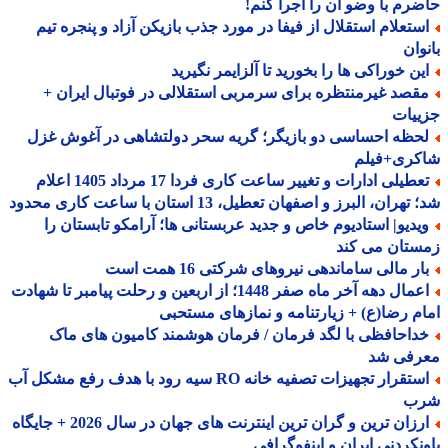
رم با وضو آن را اجرا کنم!
ستعلام استقلال از فیفا در مورد جذب بازیکن آزاد و پنجره تیم
وان
ین خوراکی ها را بخورید تا آلزایمر نگیرید
قصد غیرمنتظره برای سرمربی استقلالی در فوتبال ایران +
ییات
حظه احساسی دو بازیگر؛ گریه سحر دولتشاهی در آغوش غزل
کری+فیلم
تعطیلی ادارات و تغییر ساعت کاری فردا 17 مرداد 1405 اعلام
هران، البرز و اصفهان تعطیل، 13 استان با ساعت کاری محدود
یدیو| استادیوم خاص و جدید عربستانی ها؛ آرامکو تابستان را
ستان می کند
ار مالی ساماندهی نیروهای شرکتی 16 همت است
اعمال دهه آخر ماه صفر 1448؛ از اربعین و رحلت پیامبر تا شهادت
م رضا(ع) + زیارتنامه و نمازهای مستحبی
داحافظی با لگد فرمان / فرمان هوشمند کامیون های ماک
رفی شد
استقرار تجهیزات تصفیه خانه RO سیه رود با هدف رفع مشکل آب
ب
ارزان ترین و گران ترین اینترنت های جهان در سال 2026 + جایگاه
نکردنی ایران و اینفوگرافی