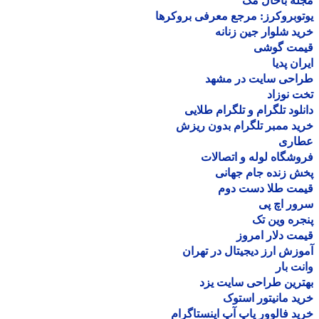
ه باحال مگ
وبروکرز: مرجع معرفی بروکرها
د شلوار جین زنانه
مت گوشی
ان پدیا
احی سایت در مشهد
 نوزاد
لود تلگرام و تلگرام طلایی
د ممبر تلگرام بدون ریزش
اری
شگاه لوله و اتصالات
 زنده جام جهانی
مت طلا دست دوم
ر اچ پی
ره وین تک
ت دلار امروز
زش ارز دیجیتال در تهران
ت بار
رین طراحی سایت یزد
د مانیتور استوک
د فالوور پاپ آپ اینستاگرام