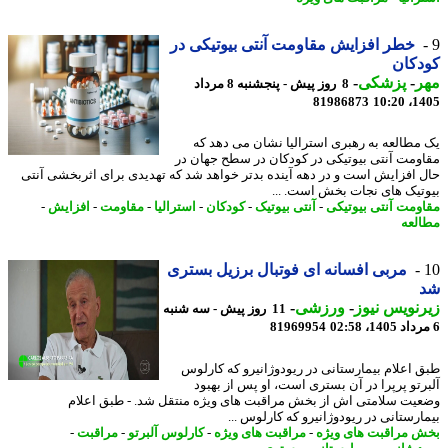
خطر افزایش مقاومت آنتی بیوتیکی در
دکان
ر
-
پزشکی
-
8 روز پیش - پنجشنبه 8 مرداد
81986873
1405
مطالعه به رهبری استرالیا نشان می دهد که
ومت آنتی بیوتیکی در کودکان در سطح جهان در
 افزایش است و در دهه آینده بدتر خواهد شد که تهدیدی برای اثربخشی آنتی
تیک های نجات بخش است. ...
ومت آنتی بیوتیکی
-
آنتی بیوتیک
-
کودکان
-
استرالیا
-
مقاومت
-
افزایش
-
لعه
مربی افسانه ای فوتبال برزیل بستری
نویس نیوز
-
ورزشی
-
11 روز پیش - سه شنبه
81969954
 اعلام بیمارستانی در ریودوژانیرو که کارلوس
رتو پرپرا در آن بستری است، او پس از بهبود
یت سلامتی اش از بخش مراقبت های ویژه منتقل شد. - طبق اعلام
ارستانی در ریودوژانیرو که کارلوس ...
 مراقبت های ویژه
-
مراقبت های ویژه
-
کارلوس آلبرتو
-
مراقبت
-