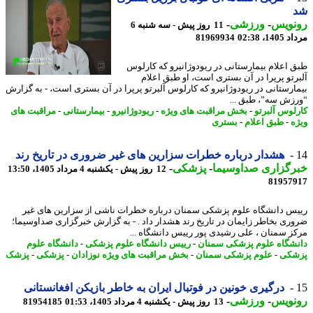
نویس
-
ورزشی
-
11 روز پیش - سه شنبه 6
1، 02:38
81969934
 اعلام بیمارستانی در ریودوژانیرو که کارلوس
رتو پرپرا در آن بستری است، او طبق اعلام
ارستانی در ریودوژانیرو که کارلوس آلبرتو پرپرا در آن بستری است، - به گزارش
زش سه”، طبق ...
لوس آلبرتو
-
بخش مراقبت های ویژه
-
ریودوژانیرو
-
بیمارستانی
-
مراقبت های
ه
-
طبق اعلام
-
بستری
هشدار درباره خطرات سزارین های غیر ضروری در تاریخ رند
رگزاری صداوسیما
-
پزشکی
-
12 روز پیش - یکشنبه 4 مرداد 1405، 13:50
81957
س دانشگاه علوم پزشکی سمنان درباره خطرات ناشی از سزارین های غیر
ری بخاطر زایمان در تاریخ رند هشدار داد . - به گزارش خبرگزاری صداوسیما؛
ز سمنان ،️ علی رشیدی پور رییس دانشگاه ...
شگاه علوم پزشکی سمنان
-
رییس دانشگاه علوم پزشکی
-
دانشگاه علوم
شکی
-
علوم پزشکی سمنان
-
بخش مراقبت های ویژه نوزادان
-
پزشکی
-
پزشک
درگیری خونین در فوتبال ایران به خاطر بازیکن افغانستانی
نویس
-
ورزشی
-
13 روز پیش - یکشنبه 4 مرداد 1405، 01:53
81954185