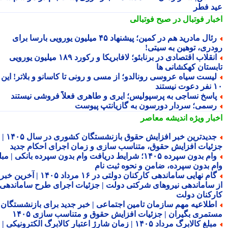
د فطر
بار فوتبال در صبح فوتبالی
رئال مادرید هم در کمین؛ پیشنهاد ۴۵ میلیون یورویی بارسا برای
دری، توهین به سیتی!
انقلاب اقتصادی در برنابئو؛ لافابریکا و رکورد ۱۸۹ میلیون یورویی
بستان کهکشانی ها
یست سیاه عروسی رونالدو؛ از مسی و رونی تا کاسانو و بلاتر! این
یستند
اسخ نساجی به پرسپولیس؛ ایری و طاهری فعلاً فروشی نیستند
سمی؛ سردار دورسون به گازیانتپ پیوست
بار ویژه
اندیشه معاصر
جدیدترین خبر افزایش حقوق بازنشستگان کشوری در سال ۱۴۰۵ |
ئیات افزایش حقوق، متناسب سازی و زمان اجرای احکام جدید
وام بدون سپرده ۱۴۰۵؛ شرایط دریافت وام بدون سپرده بانکی | مبلغ
م بدون سپرده، ضامن و نحوه ثبت نام
گام نهایی ساماندهی کارکنان دولتی در ۱۶ مرداد ۱۴۰۵ | آخرین خبر
 ساماندهی نیروهای شرکتی دولت | جزئیات اجرای طرح ساماندهی
رکنان دولت
طلاعیه مهم سازمان تامین اجتماعی | خبر جدید برای بازنشستگان و
تمری بگیران | جزئیات افزایش حقوق و متناسب سازی ۱۴۰۵
مبلغ کالابرگ مرداد ۱۴۰۵ | زمان شارژ اعتبار کالابرگ الکترونیکی |