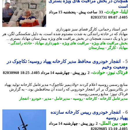
نان در بخش مراقبت های ویژه بستری
ت
ا
-
حوادث
-
33 ساعت پیش - پنجشنبه 15 مرداد
82033731
1405
 استاد رحمانی، کارگر فضای سبز شهرداری
باد که در حادثه رانندگی به شدت مصدوم شده است، به دلیل شکستگی لگن، هر
پا و یک دست، همچنان در بخش مراقبت های ویژه بیمارستان مهاباد بستری ...
 مراقبت های ویژه
-
مراقبت های ویژه
-
شهرداری مهاباد
-
حادثه رانندگی
-
اد
-
کارگر
-
بیمارستان
انفجار خودروی محافظ مدیر کارخانه پهپاد روسیه؛ تکاچوک در
عیت وخیم
اک نیوز
-
حوادث
-
2 روز پیش - چهارشنبه 14 مرداد 1405، 18:25
82030960
بع رسمی روسیه اعلام کردند «ولادیمیر تکاچوک» مدیرعامل کارخانه تولید پهپاد
یکاترینبورگ بر اثر انفجار خودرویی که راننده آن محافظش بود، - به گزارش
اک نیوز؛ منابع رسمی روسیه ...
رعامل کارخانه
-
کارخانه
-
روسیه
-
مدیرعامل
-
مدیر
-
خودرو
-
انفجار
انفجار خودروی رییس کارخانه سازنده
اد روسیه
ر
-
بین الملل
-
2 روز پیش - چهارشنبه 14 مرداد
82029685
1405