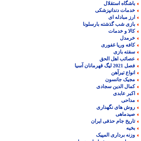
اشگاه استقلال
دمات دندانپزشکی
رز مبادله ای
ازی شب گذشته بارسلونا
الا و خدمات
رمدل
افه وریا غفوری
فته بازی
صائب اهل الحق
2021 لیگ قهرمانان آسیا
نواع تیرآهن
جیک جانسون
مال الدین سجادی
کبر عابدی
داحی
وش های نگهداری
یدماهی
اریخ جام حذفی ایران
خیه
زنه برداری المپیک