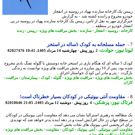
س یک کارخانه سازنده پهپاد در روسیه در انفجار
رو مجروح و راننده کشته شد. - به گزارش
گزاری مهر به نقل از تاس، رییس یک کارخانه سازنده پهپاد در روسیه در پی
جار خودرو در منطقه ...
خانه
-
روسیه
-
انفجار
-
سازنده
-
بخش مراقبت های ویژه
-
رییس
-
زنده
حمله مسلحانه به کودک 5ساله در استخر
نا نیوز
-
حوادث
-
2 روز پیش - چهارشنبه 14 مرداد 1405، 10:41
82027476
کودک 5 ساله ای که هنگام بازی در استخر خانه دوستش با گلوله تفنگ بادی مجروح
شده بود، پس از 16 روز مبارزه در بخش مراقبت های ویژه توانست به زندگی
ردد. - پدر و مادر این کودک خواستار اجرای ...
 مراقبت های ویژه
-
مراقبت های ویژه
-
گلوله
-
کودک
-
بیمارستان
-
مراقبت
-
ان
مقاومت آنتی بیوتیکی در کودکان بسیار خطرناک است!
اک نیوز
-
پزشکی
-
4 روز پیش - دوشنبه 12 مرداد 1405، 21:05
82018646
مطالعه به رهبری استرالیا نشان می دهد که مقاومت آنتی بیوتیکی در کودکان
سطح جهان در حال افزایش است و در دهه آینده بدتر خواهد شد که تهدیدی
ی اثربخشی آنتی بیوتیک های نجات بخش است. ...
ومت آنتی بیوتیکی
-
آنتی بیوتیک
-
کودکان
-
مقاومت
-
بخش مراقبت های ویژه
-
الیا
-
مراقبت های ویژه