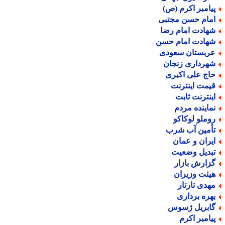
یامبر اکرم (ص)
مام حسن مجتبی
هادت امام رضا
هادت امام حسن
ربستان سعودی
هرداری زنجان
اج علی اکبری
یمت اینترنت
ینترنت ثابت
ماینده مردم
وملو لوکاکو
أمین آب شرب
یران و عمان
بدیل وضعیت
زارش بازار
یئت وزیران
هدی تارتار
هره برداری
ابریل ژسوس
یامبر اکرم