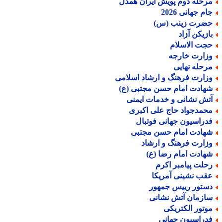
رحله دوم پویش ایران همدل
ام جهانی 2026
ضرت زینب (س)
ازیکن آزاد
جت الاسلام
زارت خارجه
رحله نهایی
زارت فرهنگ و ارشاد اسلامی
هادت امام حسن مجتبی (ع)
تش نشانی و خدمات ایمنی
حمدجواد حاج علی اکبری
دراسیون جهانی فوتبال
هادت امام حسن مجتبی
زارت فرهنگ و ارشاد
هادت امام رضا (ع)
حلت پیامبر اکرم
قب نشینی آمریکا
ستور رییس جمهور
ازمان آتش نشانی
وتور الکتریکی
دراسیون جهانی