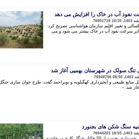
76951719
الی و تغییر اقلیم سازمان هواشناسی تصریح کرد:
در جنگل کاری بیشتر شود تا 35 برابر سرعت نفوذ آب در خاک بیشتر می شود و می
تنگ سولک در شهرستان بهمیی آغاز شد
76949756
 منابع طبیعی و آبخیزداری کهگیلویه و بویراحمد گفت: طرح جوان سازی جنگل
از شد. -
76944203
مدیر عامل سازمان پارک ها و فضای سبز شهرداری بجنورد از 20 هکتار جنگل کاری در حاشیه