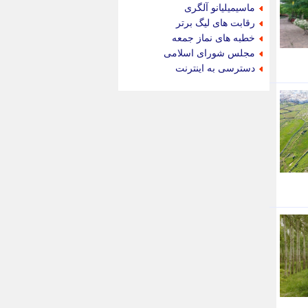
جام جم
ماسیمیلیانو آلگری
جدید پرس
رقابت های لیگ برتر
جماران
خطبه های نماز جمعه
جوان ایرانی
مجلس شورای اسلامی
جهان مانا
دسترسی به اینترنت
جهان نگر
جهان نیوز
چطور
چمپیونات
چمدون
چه خبر
حادثه 24
حرف تو
حوادث پلاس
حوزه نیوز
خبر آنلاین
خبر جنوب
خبر سیاسی
خبر گردون
خبر ورزشی
خبرجو