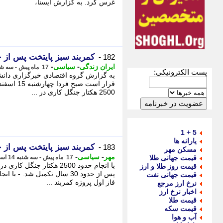
غرس کرد. به گزارش ایسنا،
کمربند سبز پایتخت پس از حدود 30 سال ت
182 -
-
-
ایران زندگی
سیاسی
17 ماه پیش - سه شنبه 14 اسفند 1403، 22:45
پست الکترونیکی:
به گزارش گروه اقتصادی خبرگزاری دانش
2500 هکتار جنگل کاری در ...
5 + 1
یارانه ها
کمربند سبز پایتخت پس از حدود 30 سال ت
183 -
مسکن مهر
-
-
مهر
سیاسی
قیمت جهانی طلا
17 ماه پیش - سه شنبه 14 اسفند 1403، 21:20
با انجام حدود 2500 هکتار 
قیمت روز طلا و ارز
قیمت جهانی نفت
فاز اول پروژه کمربند ...
نرخ ارز مرجع
اخبار نرخ ارز
قیمت طلا
قیمت سکه
آب و هوا