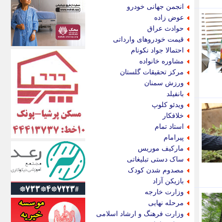
اکونیوز
انجمن جهانی خودرو
الف
عوض زاده
انتشار آنلاین
حوادث عراق
اندیشه قرن
قیمت خودروهای وارداتی
اندیشه معاصر
احتمالا جواد نکونام
اندیشه ها
مشاوره خانواده
انرژی پرس
مرکز تحقیقات گلستان
ای استخدام
ورزش سمنان
ایتنا
بانفیلد
ایراف
ویدئو کلوپ
ایران آرت
خلافکار
ایران آنلاین
استاد تمام
ایران زندگی
پیرامام
ایران فوری
مارکیف موریس
ایرانی روز
ساک دستی تبلیغاتی
ایرانیتال
مصدوم شدن کودک
ایرنا
بازیکن آزاد
ایسکانیوز
وزارت خارجه
ایسنا
مرحله نهایی
ایکنا
وزارت فرهنگ و ارشاد اسلامی
ایلنا