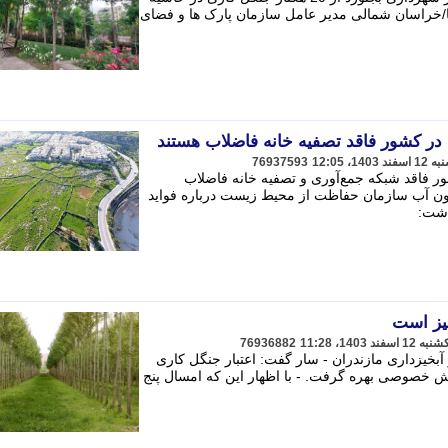
ا/خراسان شمالی مدیر عامل سازمان پارک ها و فضای
76937593
ر فاقد شبکه جمع‌آوری و تصفیه خانه فاضلاب
ون آب سازمان حفاظت از محیط زیست درباره فواید
اشت:
چیز است
76936882
آبخیزداری مازندران - سار گفت: اعتبار جنگل کاری
ش خصوصی بهره گرفت. - با اظهار این که امسال پنج