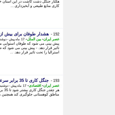
هکتار جنگل دشت کاشت در این استان خبر
کاری منابع طبیعی و آبخیزداری ...
هشدار طوفان برای بیش از 4 میلیون نفر در استرالی
192 -
-
-
عصر ایران
بین الملل
17 ماه پیش - دوشنبه 13 اسفند 1403، 11:05
پیش بینی می شود که طوفان استوایی مو
تاثیر قرار دهد. - پیش بینی می شود که
استرالیا را تحت تاثیر قرار دهد. ...
جنگل کاری تا 35 برابر سرعت نفوذ آب در خاک را افزایش می دهد
193 -
-
-
عصر ایران
اقتصادی
17 ماه پیش - دوشنبه 13 اسفند 1403، 10:55
هر چ
مناطق کوهستانی جلوگیری کند همچنین می ت