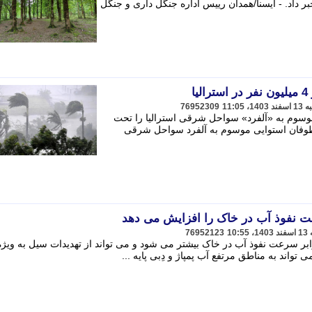
 داد. - ایسنا/همدان رییس اداره جنگل داری و جنگل
ا
76952309
سوم به «آلفرد» سواحل شرقی استرالیا را تحت
 طوفان استوایی موسوم به آلفرد سواحل شرقی
76952123
قدر جنگل کاری بیشتر شود تا 35 برابر سرعت نفوذ آب در خاک بیشتر می شود و می تواند از تهدیدات سیل به ویژ
واند به مناطق مرتفع آب پمپاژ و دِبی پایه ...