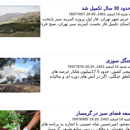
کمیل شد
76977857
جنگل کاری در حریم شهر تهران، فاز اول پروژه کمربند سبز پایتخت
 - ، در راستای تکمیل فاز نخست کمربند سبز تهران، صبح فردا
 جنگل سوزی
76977678
از حدود 134میلیون هکتار عرصه منابع طبیعی کشور، حدود 17.5میلیون هکتار عرصه های
اطق جنگلی، اگر در آتش های دوره ای و سالیانه
76976905
شجو، امیرحسین شاه حسینی با اشاره به برنامه های
 از 15 تا 21 اسفند با شعار «همدلی و وفاق، - رییس منابع طبیعی گرمسار