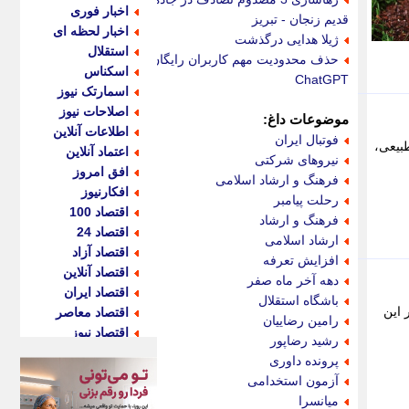
اخبار فوری
قدیم زنجان - تبریز
اخبار لحظه ای
ژیلا هدایی درگذشت
استقلال
حذف محدودیت مهم کاربران رایگان
اسکناس
ChatGPT
اسمارتک نیوز
اصلاحات نیوز
موضوعات داغ:
اطلاعات آنلاین
فوتبال ایران
فته منابع طبیعی،
اعتماد آنلاین
نیروهای شرکتی
افق امروز
فرهنگ و ارشاد اسلامی
افکارنیوز
رحلت پیامبر
اقتصاد 100
فرهنگ و ارشاد
اقتصاد 24
ارشاد اسلامی
اقتصاد آزاد
افزایش تعرفه
اقتصاد آنلاین
دهه آخر ماه صفر
اقتصاد ایران
باشگاه استقلال
 دشت کاشت در این
اقتصاد معاصر
رامین رضاییان
اقتصاد نیوز
رشید رضاپور
اکو ایران
پرونده داوری
اکوفارس
آزمون استخدامی
اکونگار
میانسرا