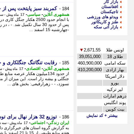
بازار کار
افغانستان
کمربند سبز پایتخت پس از حدود 30 سال ت
184 -
تاجیکستان
-
-
همشهری آنلاین
سیاسی
17 ماه پیش - سه شنبه 14 اسفند 1403، 20:40
ویدئو های ورزشی
با انجام حدود 2500 هکتار 
طنز و کاریکاتور
پس از حدود 30 سال تکمیل شد.
بازار آتی سکه
-چهارشنبه 15 اسفند ...
اونس طلا
2,671.55
▼
طلای 18
39,051,000
رقابت تنگاتنگ جنگلکاری و
185 -
سکه امامی
460,900,000
-
-
همشهری آنلاین
اقتصادی
17 ماه پیش - سه شنبه 14 اسفند 1403، 20:25
بهار ازادی
410,200,000
دلار امریکا
جنگلی و بیشه زار است. این میزان از من
یورو
نسوزد، - - زهرارفیعی: بخش های ...
لیر ترکیه
درهم امارات
پوند انگلیس
بیت کویین
بیشتر + کد نمایش
توزیع 32 هزار نهال برای توسعه فضای سبز در گرمسار
186 -
-
-
ایران زندگی
اجتماعی
17 ماه پیش - سه شنبه 14 اسفند 1403، 19:20
به گزارش گروه استان های خبرگزاری دان
هفته منابع طبیعی