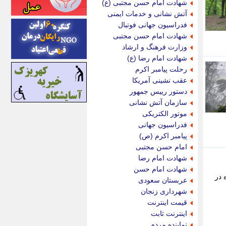
شهادت امام حسن مجتبی (ع)
اینتیتر
آتش نشانی و خدمات ایمنی
ایونا نیوز
فدراسیون جهانی فوتبال
بازتاب آنلاین
شهادت امام حسن مجتبی
باشگاه خبرنگاران
وزارت فرهنگ و ارشاد
باغستان نیوز
شهادت امام رضا (ع)
بامبوک
رحلت پیامبر اکرم
ببین و بخون
عقب نشینی آمریکا
بدینسان
دستور رییس جمهور
بنکر
سازمان آتش نشانی
بیت ران
موتور الکتریکی
پارس فوتبال
فدراسیون جهانی
پارسینه
پیامبر اکرم (ص)
پارسینه پلاس
امام حسن مجتبی
پاز آنلاین
شهادت امام رضا
پاس گل
شهادت امام حسن
پانا
ه در
عربستان سعودی
پرتو نیوز
شهرداری زنجان
پرسون
قیمت اینترنت
پنجره نیوز
اینترنت ثابت
پویامگ
نماینده مردم