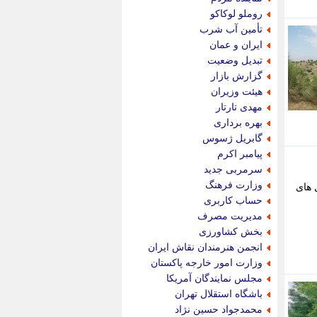
پویه آنلاین
روملو لوکاکو
پیام نفت
تأمین آب شرب
تابناک
ایران و عمان
تازه نیوز
تبدیل وضعیت
تبیان
گزارش بازار
تجارت نیوز
هیئت وزیران
تحریریه
مهدی تارتار
ترابر نیوز
بهره برداری
ترفندباز
گابریل ژسوس
تریبون اقتصاد
پیامبر اکرم
تسنیم نیوز
سرمربی جدید
تک ناک
وزارت فرهنگ
 های
تکراتو
حساب کاربری
توریسم آنلاین
مدیریت مصرف
تولید نیوز
بخش کشاورزی
تیتر فوری
انجمن هنرمندان نقاش ایران
تیکنا
وزارت امور خارجه پاکستان
جاب ویژن
مجلس نمایندگان آمریکا
جار نیوز
باشگاه استقلال تهران
جالبتر
محمدجواد حسین نژاد