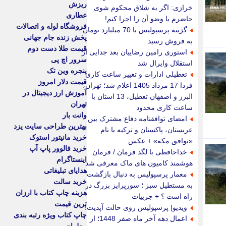
ریزش
خرازی: اگر به شلاق محکوم شوی
عطاری
حاضرم با وضو آن را اجرا کنم!
فروشگاه لوله و اتصالات
گزینه پرسپولیس با 70 میلیارد تومان
پخش زنده جام جهانی
به فروش رسید
قیمت طلا دست دوم
استوری رامین رضاییان بعد جدایی از
سرور اچ پی
استقلال وایرال شد
پنجره وین تک
تعطیلی ادارات و تغییر ساعت کاری
قیمت دلار امروز
فردا 17 مرداد 1405 اعلام شد؛ تهران،
آموزش ارز دیجیتال در
البرز و اصفهان تعطیل، 13 استان با
تهران
ساعت کاری محدود
وانت بار
امضای توافقنامه دفاع مشترک بین
بهترین طراحی سایت یزد
عربستان، پاکستان و ترکیه با نام
خرید مانیتور استوک
«توافق مکه» + عکس
خرید فالوور پاپ آپ
خداحافظی با لگد فرمان / فرمان
اینستاگرام
هوشمند کامیون های ماک معرفی شد
هدایای تبلیغاتی
معمار پرسپولیس به دنبال بازگشت
خرید سالت
به مستطیل سبز ؛ سورپرایز بزرگ در
هزینه چاپ کتاب با ارزان
راه است ؟ + جزییات
ترین قیمت
ویدیو| پرسپولیس روی حالت آپدیت!
چاپ کتاب ویژه رتبه بندی
اعمال دهه آخر ماه صفر 1448؛ از