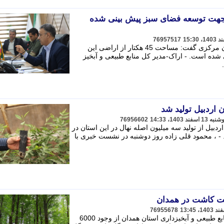
ی جهت توسعه فضای سبز پیش بینی شده
76957517
مدیر کل منابع طبیعی و آبخیز داری استان مرکزی گفت: مساحت 45 هکتار از اراضی این
ده است. - اراک-مدیر کل منابع طبیعی و آبخیز
76956602
ردبیل از تولید سه میلیون اصله نهال در این استان در
 ، محمود قلی زاده روز دوشنبه در نشست خبری با
76955678
رییس اداره جنگل داری و جنگل کاری منابع طبیعی و آبخیزداری استان همدان از وجود 6000