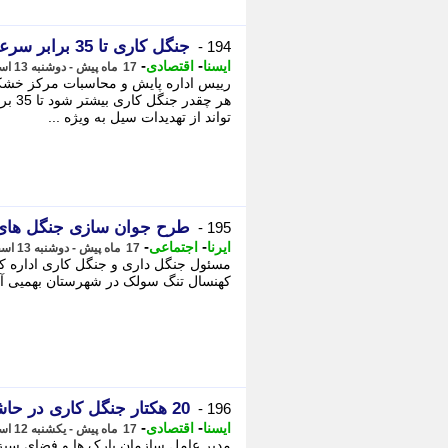
جنگل کاری تا 35 برابر سرعت نفوذ آب در خاک را افزایش می دهد
194 -
-
-
ایسنا
اقتصادی
17 ماه پیش - دوشنبه 13 اسفند 1403، 10:35
رییس اداره پایش و محاسبات مرکز خشکس
هر چق
تواند از تهدیدات سیل به ویژه ...
طرح جوان سازی جنگل های 
195 -
-
-
ایرنا
اجتماعی
17 ماه پیش - دوشنبه 13 اسفند 1403، 08:50
مسئول جنگل داری و جنگل کاری اداره کل
کهنسال تنگ سولک در شهرستان بهمیی آغ
20 هکتار جنگل کاری در حاشیه سنگ شکن های بجنورد
196 -
-
-
ایسنا
اقتصادی
17 ماه پیش - یکشنبه 12 اسفند 1403، 18:55