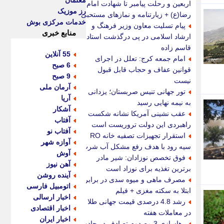
معلمان
اربعین و رحلت پیامبر تا شهادت امام
رز موزیک
رضا(ع) + زیارتنامه و نمازهای مستحبی
خدمات مرکزی بوش
پیام تسلیت معاون وزیر فرهنگ و
منابع خبری
ارشاد اسلامی در پی درگذشت استاد
قاسم زاده
55 آنلاین
امام جمعه کرج: تعلل در اجرای
6 صبح
قوانین عفاف و حجاب قابل قبول
9 صبح
نیست
آرمان ملی
تور جهانی تنیس صربستان؛ یزدانی
آریا
به نیمه نهایی رسید
آشکار
عقب نشینی آمریکا نشانه شکست
آفتاب
راهبردی این دولت تروریست است
آفتاب نو
استقرار تجهیزات تصفیه خانه RO
آوازه شهر
سیه رود با هدف رفع مشکل آب شرب
آوش
فوق تخصص نوزادان: شیر مادر
آهن نیوز
برترین تغذیه برای نوزاد است
آینده روشن
مصرف ماهی و میوه سدی در برابر
اتومبیل فارسی
ابتلا به سکته مغزی + فیلم
اخبار ارسالی
رشد 4.8 درصدی قیمت جهانی طلا
اخبار اقتصادی
در معاملات هفته
اخبار ایران
رهاسازی 3 مصدوم تصادف در جاده