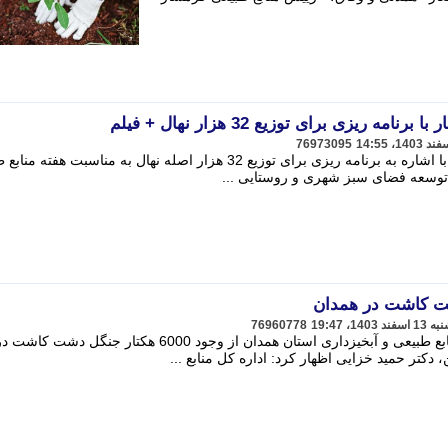
ریزی برای توزیع 32 هزار نهال + فیلم
76973095
رییس منابع طبیعی و آبخیزداری گرمسار با اشاره به برنامه ریزی برای توزیع 32 هزار اصله نهال به مناسبت ه
 توسعه فضای سبز شهری و روستایی ...
76960778
رییس اداره جنگل داری و جنگل کاری منابع طبیعی و آبخیزداری استان همدان از وجود 6000 هکتار جنگل
 دکتر حمید خزایی اظهار کرد: اداره کل منابع ...