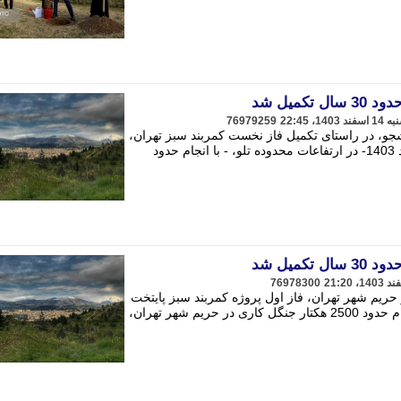
کمیل شد
76979259
جو، در راستای تکمیل فاز نخست کمربند سبز تهران،
قرار است صبح فردا چهارشنبه 15 اسفند 1403- در ارتفاعات محدوده تلو، - با انجام حدود
کمیل شد
76978300
جنگل کاری در حریم شهر تهران، فاز اول پروژه کمربند سبز پایتخت
پس از حدود 30 سال تکمیل شد. - با انجام حدود 2500 هکتار جنگل کاری در حریم شهر تهران،