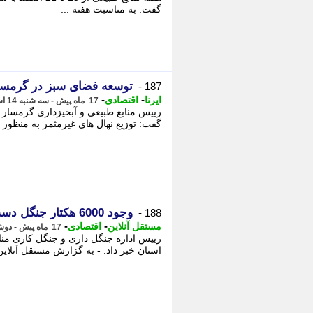
گفت: به مناسبت هفته ...
توسعه فضای سبز در گرمسار با برنامه 
187 -
-
-
ایرنا
اقتصادی
17 ماه پیش - سه شنبه 14 اسفند 1403، 14:55
گفت: توزیع نهال های غیرمثمر به منظور
وجود 6000 هکتار جنگل دست کاشت در همدان
188 -
-
-
مستقل آنلاین
اقتصادی
17 ماه پیش - دوشنبه 13 اسفند 1403، 19:47
استان خبر داد. - به گزارش مستقل آنلاین،