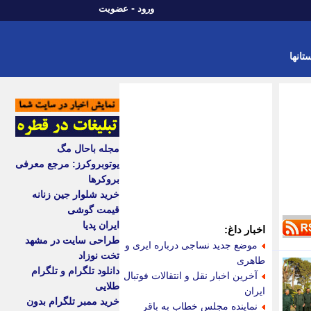
-
ورود
عضویت
تانها
مجله باحال مگ
یوتوبروکرز: مرجع معرفی
بروکرها
خرید شلوار جین زنانه
قیمت گوشی
ایران پدیا
اخبار داغ:
طراحی سایت در مشهد
موضع جدید نساجی درباره ایری و
تخت نوزاد
طاهری
دانلود تلگرام و تلگرام
آخرین اخبار نقل و انتقالات فوتبال
طلایی
ایران
خرید ممبر تلگرام بدون
نماینده مجلس خطاب به باقر