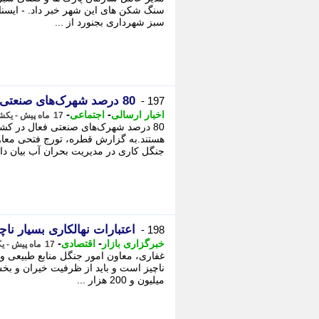
سنگ شکن های این شهر خبر داد. - ایسن
سبز شهرداری بجنورد از ...
80 درصد شهرک‌های صنعتی در کشور فاقد تصفیه خانه فاضلاب هستند
197 -
-
-
اخبار ارسالی
اجتماعی
17 ماه پیش - یکشنبه 12 اسفند 1403، 12:05
80 درصد شهرک‌های صنعتی فعال در کشو
هستند.به گزارش قطره، تورج فتحی معا
جنگل کاری در مدیریت بحران آب بیان د
اعتبارات نهالکاری بسیار نا
198 -
-
-
خبرگزاری بازار
اقتصادی
17 ماه پیش - یکشنبه 12 اسفند 1403، 11:28
غفاری، معاون امور جنگل منابع طبیعی و 
ناچیز است و باید از ظرفیت خیران و بخ
میلیون و 200 هزار ...