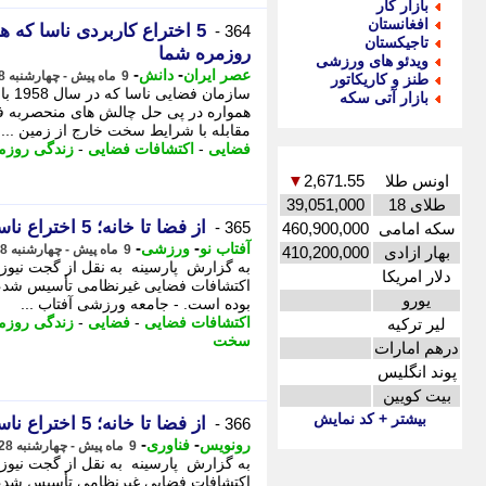
بازار کار
افغانستان
5 اختراع کاربردی ناسا که ه
364 -
تاجیکستان
روزمره شما
ویدئو های ورزشی
-
-
عصر ایران
دانش
9 ماه پیش - چهارشنبه 28 آبان 1404، 08:55
طنز و کاریکاتور
سازم
بازار آتی سکه
همواره در پی حل چالش های منحصربه فر
مقابله با شرایط سخت خارج از زمین ...
فضایی
-
اکتشافات فضایی
-
زندگی روزم
اونس طلا
2,671.55
▼
طلای 18
39,051,000
از فضا تا خانه؛ 5 اختراع ناسا در زندگی روزمره + عکس
365 -
سکه امامی
460,900,000
-
-
آفتاب نو
ورزشی
9 ماه پیش - چهارشنبه 28 آبان 1404، 06:16
بهار ازادی
410,200,000
دلار امریکا
اکتشافات فضایی غیرنظامی تأسیس شد، 
یورو
بوده است. - جامعه ورزشی آفتاب ...
اکتشافات فضایی
-
فضایی
-
زندگی روزم
لیر ترکیه
سخت
درهم امارات
پوند انگلیس
بیت کویین
بیشتر + کد نمایش
از فضا تا خانه؛ 5 اختراع ناسا در زندگی روزمره + عکس
366 -
-
-
رونویس
فناوری
9 ماه پیش - چهارشنبه 28 آبان 1404، 03:53
اکتشافات فضایی غیرنظامی تأسیس شد، ب