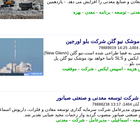
ادن و صنایع معدنی را افزایش می دهد. - یازدهمین
عدنی
-
توسعه
-
برنامه
-
معدن
-
بهره
موشک نیو گلن شرکت بلو اورجین
79889019
این موشک برای کاهش هزینه های دسترسی به فضا طراحی شده است،نیو گلن (New Glenn)
رقیب اصلی موشک فالکون هوی اسپیس ایکس و SLS ناسا خواهد بود.موشک نیو گلن پل
بلو ...
هزینه
-
اسپیس ایکس
-
شرکت
-
موفقیت
شرکت توسعه معدنی و صنعتی صبانور
79888238
وی مدیرعامل شرکت سرمایه گذاری توسعه معادن و فلزات، داریوش اسماعی
نعتی صبانور منصوب گردید واز زحمات مجید ضیایی تقدیر شد.
سعه
-
اسماعیلی
-
مدیرعامل
-
شرکت
-
معدنی