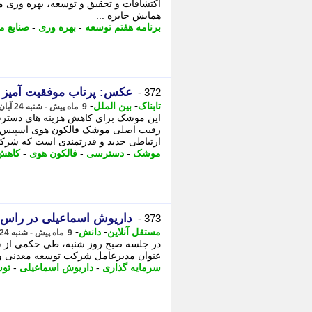
اکتشافات و تحقیق و توسعه، بهره وری مع
همایش جایزه ...
برنامه هفتم توسعه
-
بهره وری
-
صنایع م
عکس: پرتاب موفقیت آمیز 
372 -
-
-
تابناک
بین الملل
9 ماه پیش - شنبه 24 آبان 1404، 14:25
ارتباطی جدید و قدرتمندی است که شرکت 
موشک
-
دسترسی
-
فالکون هوی
-
کاهش 
داریوش اسماعیلی در راس 
373 -
-
-
مستقل آنلاین
دانش
9 ماه پیش - شنبه 24 آبان 1404، 13:17
در جلسه صبح روز شنبه، طی حکمی از س
عنوان مدیرعامل شرکت توسعه معدنی و ص
سرمایه گذاری
-
داریوش اسماعیلی
-
تو