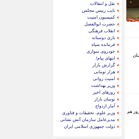
جام جم
نقل و انتقالات
جدید پرس
نایب رییس مجلس
جماران
کمیسیون امنیت
جوان ایرانی
حضرت ابوالفضل
جهان مانا
انقلاب فرهنگی
جهان نگر
بازی دوستانه
جهان نیوز
فرمانده سپاه
چطور
خودروی سواری
تان
چمپیونات
انتهای پیام/
چمدون
گزارش بازار
چه خبر
هزار تومانی
حادثه 24
امنیت روانی
حرف تو
وزیر بهداشت
حوادث پلاس
روزهای اخیر
حوزه نیوز
نوسان بازار
خبر آنلاین
آمار ازدواج
خبر جنوب
روز هم
وزیر علوم، تحقیقات و فناوری
خبر سیاسی
مدیرعامل سازمان آتش نشانی
خبر گردون
دولت جمهوری اسلامی ایران
خبر ورزشی
خبرجو