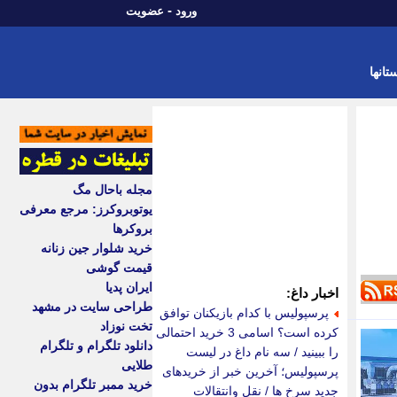
-
ورود
عضویت
تانها
مجله باحال مگ
یوتوبروکرز: مرجع معرفی
بروکرها
خرید شلوار جین زنانه
قیمت گوشی
ایران پدیا
اخبار داغ:
طراحی سایت در مشهد
پرسپولیس با کدام بازیکنان توافق
تخت نوزاد
کرده است؟ اسامی 3 خرید احتمالی
دانلود تلگرام و تلگرام
را ببینید / سه نام داغ در لیست
طلایی
پرسپولیس؛ آخرین خبر از خریدهای
خرید ممبر تلگرام بدون
جدید سرخ ها / نقل وانتقالات