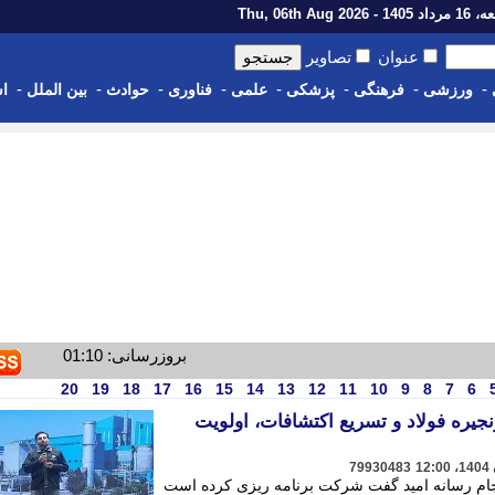
14 - Thu, 06th Aug 2026
عنوان
تصاویر
-
-
-
-
-
-
-
-
ورزشی
فرهنگی
پزشکی
علمی
فناوری
حوادث
بین الملل
اس
بروزرسانی: 01:10
20
19
18
17
16
15
14
13
12
11
10
9
8
7
6
جیره فولاد و تسریع اکتشافات، اولویت
79930483
جام رسانه امید گفت شرکت برنامه ریزی کرده است