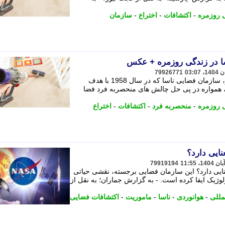
 روزمره
-
اکتشافات
-
اختراع
-
سازمان
79926771
به گزارش پارسینه به نقل از گجت نیوز، سازمان فضایی ناسا که در سال 1958 با هدف
همواره در پی حل چالش های منحصربه فرد فضا
 روزمره
-
منحصربه فرد
-
اکتشافات
-
اختراع
ایی دارد؟
79919194
ایی دارد؟ این سازمان فضایی برجسته، نقشی حیاتی
وژیک ایفا کرده است. - به گزارش جماران؛ به نقل از
مللی
-
هوانوردی
-
ناسا
-
ماموریت
-
اکتشافات فضایی