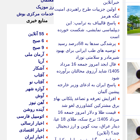
معلمان
خبرآنلاین
رز موزیک
اولین جزییات طرح راهبردی امنیت
خدمات مرکزی بوش
تنگه هرمز
منابع خبری
پاسخ قالیباف به ترامپ: این
دیپلماسی نمایشی، شکست خورده
55 آنلاین
است
6 صبح
پرشدگی سدها به 58درصد رسید
9 صبح
توصیه های طب ایرانی برای بهبود
آرمان ملی
شیرمادر و سلامتی نوزاد
آریا
فال ابجد امروز جمعه 16 مرداد
آشکار
1405/ شاید آرزوی محالتان برآورده
آفتاب
شود
آفتاب نو
پاسخ ایران به ادعای وزیر خارجه
آوازه شهر
پیشین آلمان
آوش
افزایش تعرفه و تصاعد پلکانی بهای
آهن نیوز
برق مشترکین کشاورزی لغو شد
آینده روشن
قیمت طلا و دلار امروز جمعه 16
اتومبیل فارسی
مرداد 1405؛ نرخ سکه، طلای 18 عیار،
اخبار ارسالی
دینار عراق، بیت کوین و ارز دیجیتال
اخبار اقتصادی
چند؟ (آنلاین)
اخبار ایران
تصادف مرگبار پژو در بلوار وکیل آباد