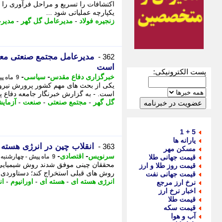
اکتشافات را تسریع و مراحل فرآوری را ت
یکپارچه عملیاتی شود ...
زنجیره فولاد
-
مدیرعامل گل گهر
-
مدیر
مدیرعامل مجتمع صنعتی معد
362 -
است
پست الکترونیکی:
-
-
خبرگزاری دفاع مقدس
سیاسی
9 ماه پیش - چهارشنبه 28 آبان 1404، 11:08
است. - به گزارش خبرنگار جامعه دفاع پ
گل گهر
-
مجتمع صنعتی
-
صنعت
-
آزمای
5 + 1
یارانه ها
انقلاب چین در انرژی هسته ای: استخراج 
363 -
مسکن مهر
-
-
سرنویس
اقتصادی
قیمت جهانی طلا
9 ماه پیش - چهارشنبه 28 آبان 1404، 09:33
قیمت روز طلا و ارز
روش های قبلی استخراج کند؛ دستاوردی که
قیمت جهانی نفت
انرژی هسته ای
-
هسته ای
-
اورانیوم
-
ان
نرخ ارز مرجع
اخبار نرخ ارز
قیمت طلا
قیمت سکه
آب و هوا