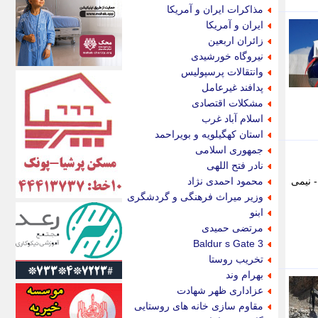
اکونیوز
مذاکرات ایران و آمریکا
الف
ایران و آمریکا
انتشار آنلاین
زائران اربعین
اندیشه قرن
نیروگاه خورشیدی
اندیشه معاصر
وانتقالات پرسپولیس
اندیشه ها
پدافند غیرعامل
انرژی پرس
مشکلات اقتصادی
ای استخدام
اسلام آباد غرب
ایتنا
استان کهگیلویه و بویراحمد
ایراف
جمهوری اسلامی
ایران آرت
نادر فتح اللهی
ایران آنلاین
هد شد. - نیمی
محمود احمدی نژاد
ایران زندگی
وزیر میراث فرهنگی و گردشگری
ایران فوری
ابنو
ایرانی روز
مرتضی حمیدی
ایرانیتال
Baldur s Gate 3
ایرنا
تخریب روستا
ایسکانیوز
بهرام وند
ایسنا
عزاداری ظهر شهادت
ایکنا
مقاوم سازی خانه های روستایی
ایلنا