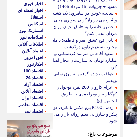
اخبار فوری
مشهد + جزییات (15 مرداد 1405)
اخبار لحظه ای
سانحه خونین در شاهرود؛ یک کشته
استقلال
و 4 زخمی در واژگونی سواری چینی
اسکناس
چطور خانه را به «اتاق احیای روان»
اسمارتک نیوز
مردان تبدیل کنیم؟
اصلاحات نیوز
پایان تلخ عشق امیر و فاطمه؛ داماد
اطلاعات آنلاین
محبوب سندرم داون درگذشت
اعتماد آنلاین
سعید آقاخانی هنرمند کردستانی نیم
افق امروز
میلیارد تومان به بیمارستان بیجار اهدا
افکارنیوز
کرد
اقتصاد 100
عواقب نادیده گرفتن به روزرسانی
اقتصاد 24
ویندوز
اقتصاد آزاد
اعزام کاروان 200 نفره نوجوانان
اقتصاد آنلاین
کهگیلویه و بویراحمدی به طریق
اقتصاد ایران
الحسین (ع)
اقتصاد معاصر
ردمی K100 پرو مکس با باتری غول
اقتصاد نیوز
پیکر و شارژ بی سیم روانه بازار می
اکو ایران
شود
اکوفارس
اکونگار
موضوعات داغ: