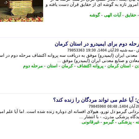
روز تازه به گوشه ای از حقایق قرآن دست یافته و
حقایق
-
آیات الهی
-
گوشه
له دوم برای ایمیدرو در استان کرمان
79853363
معدنی ایران (ایمیدرو) موفق به دریافت سه پروانه اکتشاف مرحله دوم در اس
دن و صنایع معدنی ایران (ایمیدرو) موفق ...
دن
-
استان کرمان
-
پروانه اکتشاف
-
کرمان
-
استان
-
مرحله دوم
 آیا علم می تواند مردگان را زنده کند؟
79845960
ردانی گیرمو دل تورو، هیولای افسانه ای دوباره زنده شده است. اما آیا علم ام
گاه پزشکی مدرن، - با انتشار ...
ه
-
پزشکی
-
گیرمو
-
غیرقانونی