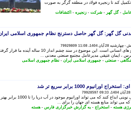
کمیل کند تا زنجیره فولاد در منطقه گرگر به صورت
عامل
-
گل گهر
-
شرکت
-
زنجیره
-
اکتشافات
نی گل گهر: گل گهر حاصل دسترنج نظام جمهوری اسلامی ایران
79929809
یکی از بحث های مهم کشور پرورش نیرو های انسانی است. این موضوع در سند چشم انداز 10 ساله آینده ما قرار گ
رس ، ایمان عتیقی مدیرعامل مجتمع صنعتی معدنی ...
شگاهی
-
صنعتی
-
جمهوری اسلامی ایران
-
نظام جمهوری اسلامی
اورانیوم 1000 برابر سریع تر شد
79928597
محققان چینی موفق شدند روش شیمیایی نوینی ابداع کنند که می تواند اورانیوم موجود در آب دریا را ت
 می تواند منابع هسته ای جهان را برای ...
رژی هسته
-
استخراج
-
به گزارش خبرگزاری فارس
-
هسته