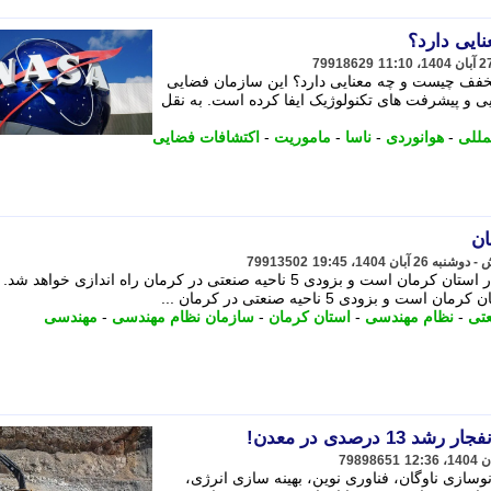
ایی دارد؟
79918629
ا مخفف چیست و چه معنایی دارد؟ این سازمان فضایی
 و پیشرفت های تکنولوژیک ایفا کرده است. به نقل
مللی
-
هوانوردی
-
ناسا
-
ماموریت
-
اکتشافات فضایی
79913502
نیمی از اکتشافات زمین شناسی کشور در استان کرمان است و بزودی 5 ناحیه صنعتی در کرمان راه اندازی خوا
ودی 5 ناحیه صنعتی در کرمان ...
عتی
-
نظام مهندسی
-
استان کرمان
-
سازمان نظام مهندسی
-
مهندسی
 درصدی در معدن!
79898651
نوسازی ناوگان، فناوری نوین، بهینه سازی انرژی،