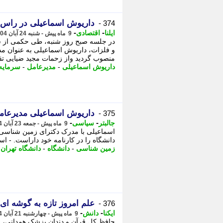
داریوش اسماعیلی در راس 
374 -
-
-
ایلنا
اقتصادی
9 ماه پیش - شنبه 24 آبان 1404، 11:37
در جلسه صبح روز شنبه، طی حکمی از 
و فلزات، داریوش اسماعیلی به عنوان 
منصوب گردید واز زحمات مجید ضیایی تق
داریوش اسماعیلی
-
مدیرعامل
-
سرمایه
داریوش اسماعیلی مدیرعام
375 -
-
-
جالبتر
سیاسی
9 ماه پیش - جمعه 23 آبان 1404، 15:32
اسماعیلی با مدرک دکترای زمین شناسی ب
دانشگاه را در کارنامه خود داراست. - ا
زمین شناسی
-
دانشگاه
-
دانشگاه تهران
-
علم امروز تازه به گوشه ای
376 -
-
-
ایکنا
دانش
9 ماه پیش - چهارشنبه 21 آبان 1404، 23:47
حافظ کل قرآن و دندان پزشک همدانی، با 