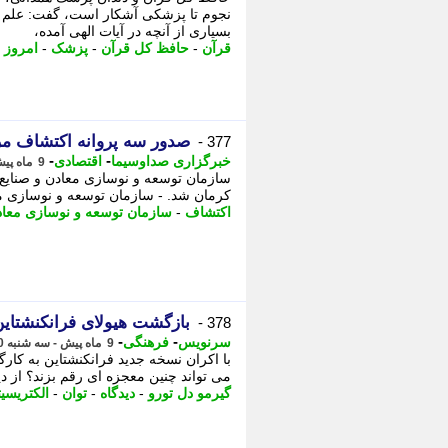
نجوم تا پزشکی آشکار است، گفت: علم ام
بسیاری از آنچه در آیات الهی آمده،
قرآن
-
حافظ کل قرآن
-
پزشک
-
امروز
-
صدور سه پروانه اکتشاف مرح
377 -
-
-
خبرگزاری صداوسیما
اقتصادی
9 ماه پیش - سه شنبه 20 آبان 1404، 19:30
سازمان توسعه و نوسازی معادن و صنایع 
کرمان شد. - سازمان توسعه و نوسازی معا
اکتشاف
-
سازمان توسعه و نوسازی معا
بازگشت هیولای فرانکنشتاین؛
378 -
-
-
سرنویس
فرهنگی
9 ماه پیش - سه شنبه 20 آبان 1404، 08:48
با اکران نسخه جدید فرانکنشتاین به کارگ
می تواند چنین معجزه ای رقم بزند؟ از دید
گیرمو دل تورو
-
دیدگاه
-
توان
-
الکتریسیت