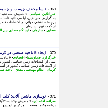
ناسا مخفف چیست و چه معن
369 -
-
-
خبر آنلاین
سیاسی
9 ماه پیش - سه شنبه 27 آبان 1404، 11:10
به گزارش خبرآنلاین، آیا می دانید ناس
برجسته، نقشی حیاتی در اکتشافات فضایی
از گجت نیوز، سازمان ...
فضایی
-
سازمان
-
ایستگاه فضایی بین ال
ایجاد 5 ناحیه صنعتی در کرمان
370 -
-
-
خبرگزاری صداوسیما
اقتصادی
9 ماه پیش - دوشنبه 26 آبان 1404، 19:45
از اکتشافات زمین شناسی کشور در استان کرمان است و بز
کرمان
-
نظام مهندسی معدن
-
ناحیه صن
نوسازی ماشین آلات؛ کلید انفجار رشد 13
371 -
-
-
سرانه
اقتصادی
9 ماه پیش - یکشنبه 25 آبان 1404، 12:36
برنامه هفتم توسعه با تمرکز بر ایمیدرو، 