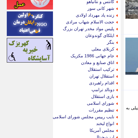
گانتس و نتانیاهو
اینتیتر
شهر کانی سور
ایونا نیوز
زنده یاد مهرداد اولادی
بازتاب آنلاین
حجت الاسلام شهاب مرادی
باشگاه خبرنگاران
پلیس مواد مخدر تهران بزرگ
باغستان نیوز
ایلکای گوندوعان
بامبوک
بنگر
ببین و بخون
کربلای معلی
بدینسان
جام جهانی 1986 مکزیک
بنکر
اتاق صنایع و معادن
بیت ران
ترکیب استقلال
پارس فوتبال
استقلال تهران
پارسینه
اقدام راهبردی
پارسینه پلاس
دونالد ترامپ
پاز آنلاین
بازی استقلال
پاس گل
شورای اسلامی
پانا
لی به
تنظیم مقررات
پرتو نیوز
نایب رییس مجلس شورای اسلامی
پرسون
انواع لبخند
پنجره نیوز
مجلس آمریکا
پویامگ
ارز دیجیتال