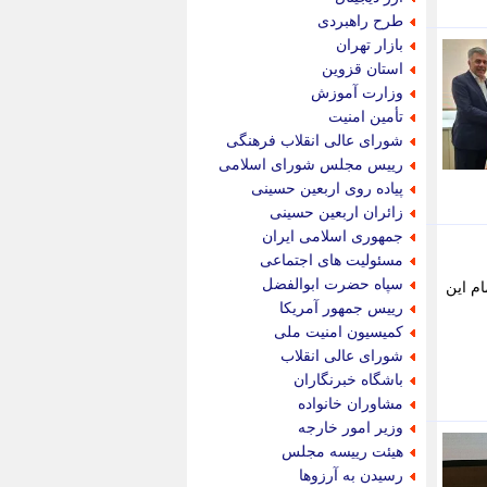
پویه آنلاین
طرح راهبردی
پیام نفت
بازار تهران
تابناک
استان قزوین
تازه نیوز
وزارت آموزش
تبیان
تأمین امنیت
تجارت نیوز
شورای عالی انقلاب فرهنگی
تحریریه
رییس مجلس شورای اسلامی
ترابر نیوز
پیاده روی اربعین حسینی
ترفندباز
زائران اربعین حسینی
تریبون اقتصاد
جمهوری اسلامی ایران
تسنیم نیوز
مسئولیت های اجتماعی
تک ناک
سپاه حضرت ابوالفضل
م این
تکراتو
رییس جمهور آمریکا
توریسم آنلاین
کمیسیون امنیت ملی
تولید نیوز
شورای عالی انقلاب
تیتر فوری
باشگاه خبرنگاران
تیکنا
مشاوران خانواده
جاب ویژن
وزیر امور خارجه
جار نیوز
هیئت رییسه مجلس
جالبتر
رسیدن به آرزوها