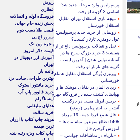
ریزش
پرسپولیس وارد مرحله جدید شد؛
عطاری
اسامی 3 گزینه لو رفت
فروشگاه لوله و اتصالات
نتیجه بازی استقلال تهران مقابل
پخش زنده جام جهانی
استقلال خوزستان
قیمت طلا دست دوم
رونمایی از خرید جدید پرسپولیس؛
سرور اچ پی
غول دومتری تارتار کیست؟
پنجره وین تک
نقل وانتقالات پرسپولیس داغ تر از
قیمت دلار امروز
همیشه؛ 3 خرید بزرگ سرخ ها در
رفته
آموزش ارز دیجیتال در
آستانه نهایی شدن | آخرین لیست
تهران
گزینه های تارتار لو رفت
وانت بار
پیروزی پُرگل استقلال مقابل همنام
بهترین طراحی سایت یزد
خوزستانی
خرید مانیتور استوک
ردپای آلمان در بقایای موشک ها و
خرید فالوور پاپ آپ
پهپادهای کشف شده در فرودگاه جهرم
اینستاگرام
بریس لیونل مسی در بازگشت
ا 1000 برابر بهتر از
هدایای تبلیغاتی
آتشین به اینترمیامی (ویدئو)
خرید سالت
فال شمع فردا جمعه 16 مرداد
هزینه چاپ کتاب با ارزان
1405؛ طالع متولدین تمام ماه ها +
ترین قیمت
آموزش گرفتن فال
چاپ کتاب ویژه رتبه بندی
«ناریا» در تماشاخانه جوانمرد –