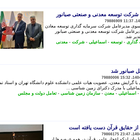
شرکت توسعه معدنی و صنعتی صبانور
79886909
سوی مدیرعامل شرکت سرمایه گذاری توسعه معادن
مدیرعامل شرکت توسعه معدنی و صنعتی صبانور
دیر شد.
 گذاری
-
توسعه
-
اسماعیلی
-
شرکت
-
معدنی
ل صبانور شد
79880006
ا گرایش معدن، عضویت هیات علمی دانشکده علوم دانشگاه تهران و استاد تما
سماعیلی با مدرک دکترای زمین شناسی ...
اسماعیلی
-
معدن
-
سازمان زمین شناسی
-
تعامل دولت و مجلس
 از حقایق قرآن دست یافته است
79866175
بیان اینکه اعجاز علمی قرآن در همه عرصه ها از