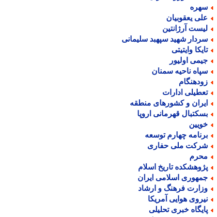
هره
لی یعقوبیان
یست آرژانتین
ردار شهید سپهبد سلیمانی
ایکا وایتیتی
یمی اولیور
پاه ناحیه سمنان
ودهنگام
عطیلی ادارات
یران و کشورهای منطقه
سکتبال قهرمانی اروپا
ویین
رنامه چهارم توسعه
رکت ملی حفاری
حرم
ژوهشکده تاریخ اسلام
مهوری اسلامی ایران
زارت فرهنگ و ارشاد
یروی هوایی آمریکا
ایگاه خبری تحلیلی