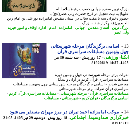
گ ترین سفره جهانی حضرت رقیه(سلام الله
ها) به نیت تعجیل در فرج حضرت ولی عصر(عج) با
ر دختران سه تا هفت سال، در آستان مقدس امامزاده نورعلی بن امام زین
بدین(ع) برگزار شد. - بزرگ ...
گ ترین
-
آستان مقدس
-
جهانی
-
امامزاده
-
امام
-
اداره اوقاف و امور خیریه
-
 عصر
اسامی برگزیدگان مرحله شهرستانی
ل ونهمین مسابقات سراسری قرآن
نا
-
ورزشی
-
17 روز پیش - سه شنبه 30 تیر
81920619
1405
ات برتر مرحله شهرستانی چهل ونهمین دوره
بقات سراسری قرآن کریم در آران و بیدگل
فی شدند. - اسامی برگزیدگان مرحله شهرستانی چهل ونهمین مسابقات
سری قرآن نفرات برتر مرحله شهرستانی ...
بقات سراسری قرآن
-
مرحله شهرستانی
-
مسابقات سراسری قرآن کریم
-
می برگزیدگان
-
قرآن کریم
-
شهرستانی
-
مسابقات
موکب امامزاده احمد تیران در مرز مهران مستقر می شود
رگزاری صداوسیما
-
اجتماعی
-
18 روز پیش - دوشنبه 29 تیر 1405، 21:05
81915