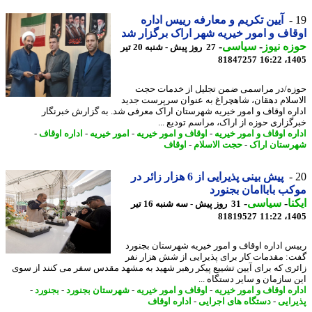
آیین تکریم و معارفه رییس اداره
اف و امور خیریه شهر اراک برگزار شد
ه نیوز
-
سیاسی
-
27 روز پیش - شنبه 20 تیر
81847257
1405
ه/در مراسمی ضمن تجلیل از خدمات حجت
سلام دهقان، شاهچراغ به عنوان سرپرست جدید
ره اوقاف و امور خیریه شهرستان اراک معرفی شد. به گزارش خبرنگار
گزاری حوزه از اراک، مراسم تودیع ...
ره اوقاف و امور خیریه
-
اوقاف و امور خیریه
-
امور خیریه
-
اداره اوقاف
-
ستان اراک
-
حجت الاسلام
-
اوقاف
پیش بینی پذیرایی از 6 هزار زائر در
ب باباامان بجنورد
نا
-
سیاسی
-
31 روز پیش - سه شنبه 16 تیر
81819527
1405
س اداره اوقاف و امور خیریه شهرستان بجنورد
: مقدمات کار برای پذیرایی از شش هزار نفر
ری که برای آیین تشییع پیکر رهبر شهید به مشهد مقدس سفر می کنند از سوی
 سازمان و سایر دستگاه ...
ره اوقاف و امور خیریه
-
اوقاف و امور خیریه
-
شهرستان بجنورد
-
بجنورد
-
رایی
-
دستگاه های اجرایی
-
اداره اوقاف