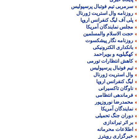
رمربی تیم فوتبال پرسپولیس
وزنامه وال استریت ژورنال
لی آف لیگ کنفرانس اروپا
جلس نمایندگان آمریکا
جت الاسلام والمسلمین
وزنامه نگار پیشکسوت
انکداری الکترونیکی
هگیلویه و بویراحمد
اهش انتظارات تورمی
یم فوتبال پرسپولیس
ال استریت ژورنال
یگ کنفرانس اروپا
اوگان تاکسیرانی
رماندهی انتظامی
حمدرضا نوروزپور
مایندگان آمریکا
وران جنگ تحمیلی
ر اثر تیراندازی
طلاعات محرمانه
برگزاری رویترز