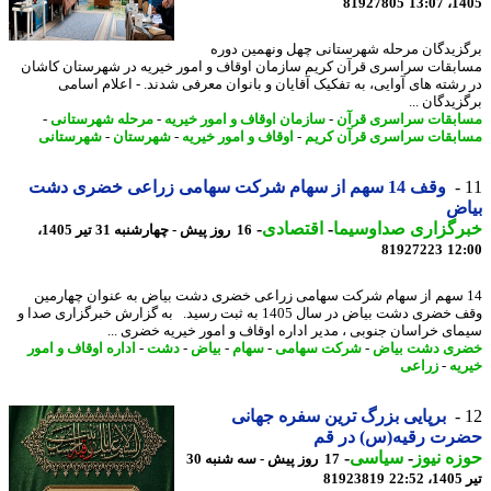
81927805
1405
زیدگان مرحله شهرستانی چهل ونهمین دوره
بقات سراسری قرآن کریم سازمان اوقاف و امور خیریه در شهرستان کاشان
رشته های آوایی، به تفکیک آقایان و بانوان معرفی شدند. - اعلام اسامی
یدگان ...
بقات سراسری قرآن
-
سازمان اوقاف و امور خیریه
-
مرحله شهرستانی
-
بقات سراسری قرآن کریم
-
اوقاف و امور خیریه
-
شهرستان
-
شهرستانی
وقف 14 سهم از سهام شرکت سهامی زراعی خضری دشت
اض
رگزاری صداوسیما
-
اقتصادی
-
16 روز پیش - چهارشنبه 31 تیر 1405،
81927223
12
1 سهم از سهام شرکت سهامی زراعی خضری دشت بیاض به عنوان چهارمین
وقف خضری دشت بیاض در سال 1405 به ثبت رسید. به گزارش خبرگزاری صدا و
ای خراسان جنوبی ، مدیر اداره اوقاف و امور خیریه خضری ...
ی دشت بیاض
-
شرکت سهامی
-
سهام
-
بیاض
-
دشت
-
اداره اوقاف و امور
یه
-
زراعی
برپایی بزرگ ترین سفره جهانی
رت رقیه(س) در قم
ه نیوز
-
سیاسی
-
17 روز پیش - سه شنبه 30
2
81923819