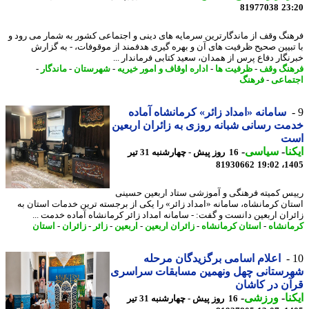
81977038
23
نگ وقف از ماندگارترین سرمایه های دینی و اجتماعی کشور به شمار می رود و
تبیین صحیح ظرفیت های آن و بهره گیری هدفمند از موقوفات، - به گزارش
نگار دفاع پرس از همدان، سعید کتابی فرماندار ...
نگ وقف
-
ظرفیت ها
-
اداره اوقاف و امور خیریه
-
شهرستان
-
ماندگار
-
ماعی
-
فرهنگ
سامانه «امداد زائر» کرمانشاه آماده
ت رسانی شبانه روزی به زائران اربعین
ت
نا
-
سیاسی
-
16 روز پیش - چهارشنبه 31 تیر
81930662
1405
س کمیته فرهنگی و آموزشی ستاد اربعین حسینی
ان کرمانشاه، سامانه «امداد زائر» را یکی از برجسته ترین خدمات استان به
ران اربعین دانست و گفت: - سامانه امداد زائر کرمانشاه آماده خدمت ...
انشاه
-
استان کرمانشاه
-
زائران اربعین
-
اربعین
-
زائر
-
زائران
-
استان
اعلام اسامی برگزیدگان مرحله
رستانی چهل ونهمین مسابقات سراسری
ن در کاشان
نا
-
ورزشی
-
16 روز پیش - چهارشنبه 31 تیر