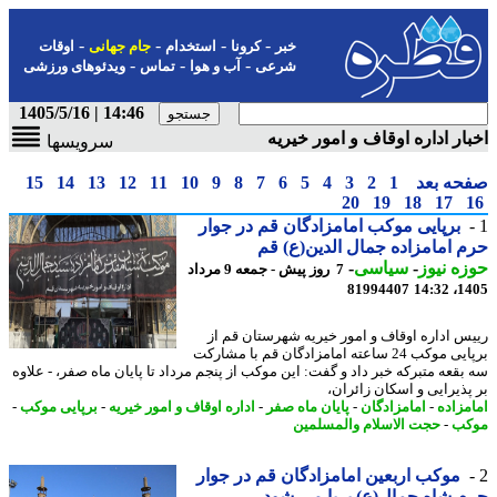
-
-
-
-
خبر
کرونا
استخدام
جام جهانی
اوقات
-
-
-
شرعی
آب و هوا
تماس
ویدئوهای ورزشی
14:46 | 1405/5/16
ار اداره اوقاف و امور خیریه
سرویسها
حه بعد
1
2
3
4
5
6
7
8
9
10
11
12
13
14
15
20
19
18
17
برپایی موکب امامزادگان قم در جوار
 امامزاده جمال الدین(ع) قم
ه نیوز
-
سیاسی
-
7 روز پیش - جمعه 9 مرداد
81994407
1405
س اداره اوقاف و امور خیریه شهرستان قم از
برپایی موکب 24 ساعته امامزادگان قم با مشارکت
بقعه متبرکه خبر داد و گفت: این موکب از پنجم مرداد تا پایان ماه صفر، - علاوه
پذیرایی و اسکان زائران،
مزاده
-
امامزادگان
-
پایان ماه صفر
-
اداره اوقاف و امور خیریه
-
برپایی موکب
-
کب
-
حجت الاسلام والمسلمین
موکب اربعین امامزادگان قم در جوار
 شاه جمال(ع) برپا می شود