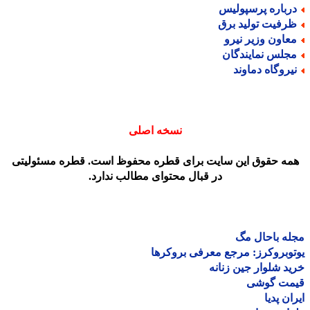
رباره پرسپولیس
رفیت تولید برق
عاون وزیر نیرو
جلس نمایندگان
یروگاه دماوند
نسخه اصلی
مه حقوق این سایت برای قطره محفوظ است. قطره مسئولیتی
در قبال محتوای مطالب ندارد.
ه باحال مگ
وبروکرز: مرجع معرفی بروکرها
د شلوار جین زنانه
مت گوشی
ان پدیا