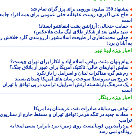
شنهاد 150 میلیون یورویی برای پرز گران تمام شد
اج علی اکبری: زیست عفیفانه حقی عمومی برای همه افراد جامعه
ت
مایت جنجالی: آرژانتین پشت اینفانتنیو ایستاد!
ید ماهی بعد از شکار طلای لیگ ملت ها(عکس)
دایی محمدغفاری از طبیعت اسلامشهر: آرزومندی گارد خلاقش را
آبادان برد!
بار ویژه
ایونا نیوز
یام پنهان مثلث ریاض، اسلام آباد و آنکارا برای تهران چیست؟
مایش انبارهای خالی؛ تاکتیک آمریکا برای عبور از باتلاق جنگ؟
م هم گره مذاکرات لبنان و اسراییل را باز نکرد
روج بی سروصدا؛ سوخت رسان های آمریکا چمدان بستند
ک سرهنگ بازنشسته ارتش اسراییل: ترامپ در پی توافق با تهران
ت
بار ویژه
رونگار
وقف بی سابقه صادرات نفت عربستان به آمریکا
عادله جدید در تنگه هرمز؛ توافق تهران و مسقط خارج از سناریوی
امپ
ردرآمدترین فوتبالیست روی زمین/ نبرد نابرابر: مسی اینجا به
نالدو نمی رسد