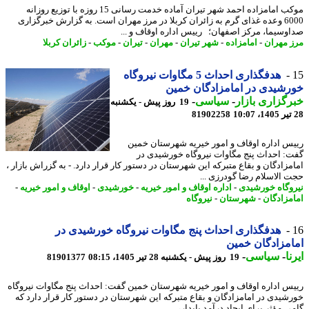
موکب امامزاده احمد شهر تیران آماده خدمت رسانی 15 روزه با توزیع روزانه
6000 وعده غذای گرم به زائران کربلا در مرز مهران است. به گزارش خبرگزاری
وسیما، مرکز اصفهان؛ رییس اداره اوقاف و ...
 مهران
-
امامزاده
-
شهر تیران
-
مهران
-
تیران
-
موکب
-
زائران کربلا
هدفگذاری احداث 5 مگاوات نیروگاه
شیدی در امامزادگان خمین
گزاری بازار
-
سیاسی
-
19 روز پیش - یکشنبه
81902258
س اداره اوقاف و امور خیریه شهرستان خمین
: احداث پنج مگاوات نیروگاه خورشیدی در
مزادگان و بقاع متبرکه این شهرستان در دستور کار قرار دارد. - به گزراش بازار ،
 الاسلام رضا گودرزی ...
وگاه خورشیدی
-
اداره اوقاف و امور خیریه
-
خورشیدی
-
اوقاف و امور خیریه
-
مزادگان
-
شهرستان
-
نیروگاه
هدفگذاری احداث پنج مگاوات نیروگاه خورشیدی در
مزادگان خمین
ا
-
سیاسی
-
19 روز پیش - یکشنبه 28 تیر 1405، 08:15
81901377
س اداره اوقاف و امور خیریه شهرستان خمین گفت: احداث پنج مگاوات نیروگاه
شیدی در امامزادگان و بقاع متبرکه این شهرستان در دستور کار قرار دارد که
 مؤثر برای ایجاد درآمد پایدار، ...