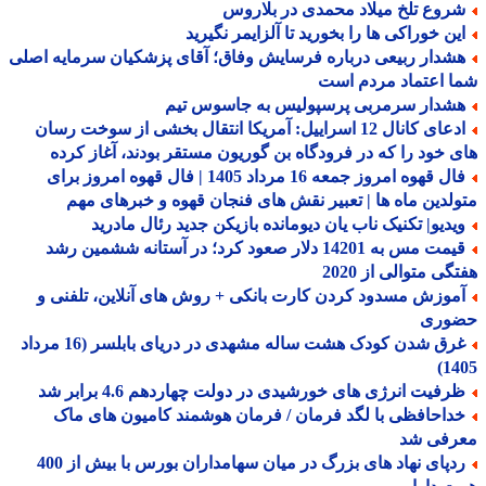
روع تلخ میلاد محمدی در بلاروس
ین خوراکی ها را بخورید تا آلزایمر نگیرید
شدار ربیعی درباره فرسایش وفاق؛ آقای پزشکیان سرمایه اصلی
 اعتماد مردم است
شدار سرمربی پرسپولیس به جاسوس تیم
ادعای کانال 12 اسراییل: آمریکا انتقال بخشی از سوخت رسان
 خود را که در فرودگاه بن گوریون مستقر بودند، آغاز کرده
فال قهوه امروز جمعه 16 مرداد 1405 | فال قهوه امروز برای
لدین ماه ها | تعبیر نقش های فنجان قهوه و خبرهای مهم
یدیو| تکنیک ناب یان دیومانده بازیکن جدید رئال مادرید
قیمت مس به 14201 دلار صعود کرد؛ در آستانه ششمین رشد
گی متوالی از 2020
موزش مسدود کردن کارت بانکی + روش های آنلاین، تلفنی و
وری
غرق شدن کودک هشت ساله مشهدی در دریای بابلسر (16 مرداد
14
رفیت انرژی های خورشیدی در دولت چهاردهم 4.6 برابر شد
داحافظی با لگد فرمان / فرمان هوشمند کامیون های ماک
رفی شد
ردپای نهاد های بزرگ در میان سهامداران بورس با بیش از 400