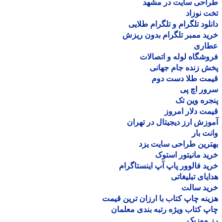
احی سایت در مشهد
 نوزاد
لود تلگرام و تلگرام طلایی
د ممبر تلگرام بدون ریزش
اری
شگاه لوله و اتصالات
 زنده جام جهانی
مت طلا دست دوم
ر اچ پی
ره وین تک
ت دلار امروز
زش ارز دیجیتال در تهران
ت بار
رین طراحی سایت یزد
د مانیتور استوک
د فالوور پاپ آپ اینستاگرام
یای تبلیغاتی
ید سالت
نه چاپ کتاب با ارزان ترین قیمت
 کتاب ویژه رتبه بندی معلمان
موزیک