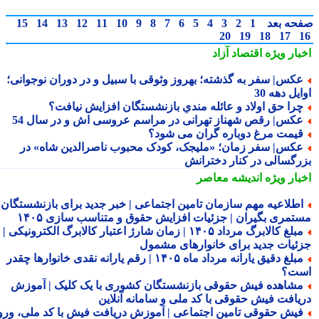
حه بعد
1
2
3
4
5
6
7
8
9
10
11
12
13
14
15
20
19
18
17
بار ویژه
اقتصاد آزاد
کس| سفر به گذشته؛ بهروز وثوقی با سبیل و در دوران نوجوانی؛
یل دهه 30
را حق اولاد و عائله مندیِ بازنشستگان افزایش نیافت؟
کس| رقص شهناز تهرانی در مراسم عروسی اش و در سال 54
یمت مرغ دوباره گران می شود؟
کس| سفر زمان؛ «ملیجک، کودک محبوب ناصرالدین شاه» در
رگسالی در کنار دخترانش
بار ویژه
اندیشه معاصر
طلاعیه مهم سازمان تامین اجتماعی | خبر جدید برای بازنشستگان و
تمری بگیران | جزئیات افزایش حقوق و متناسب سازی ۱۴۰۵
مبلغ کالابرگ مرداد ۱۴۰۵ | زمان شارژ اعتبار کالابرگ الکترونیکی |
ئیات جدید برای خانوارهای مشمول
مبلغ دقیق یارانه مرداد ماه ۱۴۰۵ | رقم یارانه نقدی خانوارها چقدر
ت؟
شاهده فیش حقوقی بازنشستگان کشوری با یک کلیک | آموزش
یافت فیش حقوقی با کد ملی و سامانه آنلاین
یش حقوقی تامین اجتماعی | آموزش دریافت فیش با کد ملی، ورود