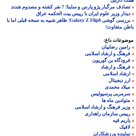
 دارایی
ادف مرگبار پژو پارس و ساینا؛ 7 نفر کشته و مصدوم شدند
یدار وزیر علوم ایران با رییس بیت الحکمه عراق
بررسی گوشی Galaxy Z Flip8؛ ظاهر شبیه به نسخه قبلی اما با
ن متفاوت!
ضوعات داغ:
امین رضاییان
رهنگ و ارشاد اسلامی
رودگاه بن گوریون
رهنگ و ارشاد
رشاد اسلامی
رز دیجیتال
یلاد محمدی
رمربی پرسپولیس
تولدین ماه ها
زیر فرهنگ و ارشاد اسلامی
ییس سازمان راهداری
اریم قیه
افیک
ماینده ورزشکاران