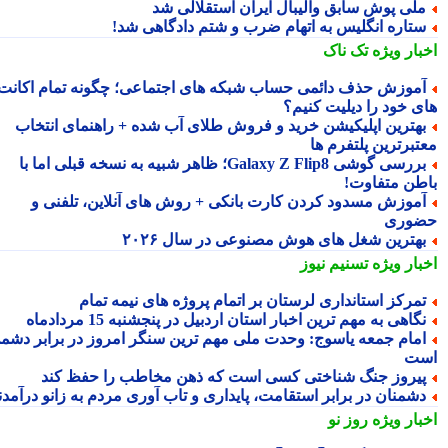
لی پوش سابق والیبال ایران استقلالی شد
تاره انگلیس به اتهام ضرب و شتم دادگاهی شد!
بار ویژه
تک ناک
موزش حذف دائمی حساب شبکه های اجتماعی؛ چگونه تمام اکانت
ی خود را دیلیت کنیم؟
هترین اپلیکیشن خرید و فروش طلای آب شده + راهنمای انتخاب
تبرترین پلتفرم ها
بررسی گوشی Galaxy Z Flip8؛ ظاهر شبیه به نسخه قبلی اما با
طن متفاوت!
موزش مسدود کردن کارت بانکی + روش های آنلاین، تلفنی و
وری
هترین شغل های هوش مصنوعی در سال ۲۰۲۶
بار ویژه
تسنیم نیوز
مرکز استانداری لرستان بر اتمام پروژه های نیمه تمام
گاهی به مهم ترین اخبار استان اردبیل در پنجشنبه 15 مردادماه
مام جمعه یاسوج: وحدت ملی مهم ترین سنگر امروز در برابر دشمن
ت
یروز جنگ شناختی کسی است که ذهن مخاطب را حفظ کند
شمنان در برابر استقامت، پایداری و تاب آوری مردم به زانو درآمدند
بار ویژه
روز نو