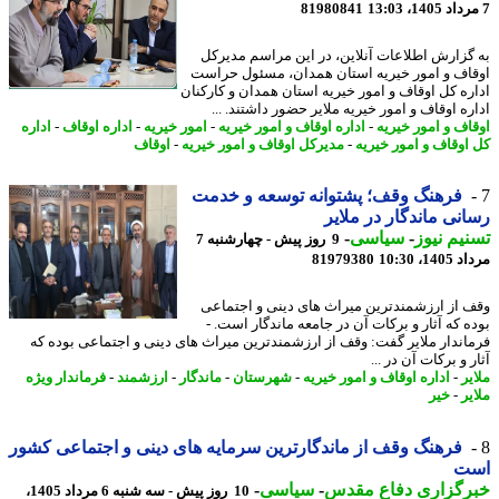
81980841
گزارش اطلاعات آنلاین، در این مراسم مدیرکل
اف و امور خیریه استان همدان، مسئول حراست
ره کل اوقاف و امور خیریه استان همدان و کارکنان
ه اوقاف و امور خیریه ملایر حضور داشتند. ...
اف و امور خیریه
-
اداره اوقاف و امور خیریه
-
امور خیریه
-
اداره اوقاف
-
اداره
اوقاف و امور خیریه
-
مدیرکل اوقاف و امور خیریه
-
اوقاف
فرهنگ وقف؛ پشتوانه توسعه و خدمت
نی ماندگار در ملایر
یم نیوز
-
سیاسی
-
9 روز پیش - چهارشنبه 7
1، 10:30
81979380
 از ارزشمندترین میراث های دینی و اجتماعی
ه که آثار و برکات آن در جامعه ماندگار است. -
اندار ملایر گفت: وقف از ارزشمندترین میراث های دینی و اجتماعی بوده که
 و برکات آن در ...
ر
-
اداره اوقاف و امور خیریه
-
شهرستان
-
ماندگار
-
ارزشمند
-
فرماندار ویژه
ر
-
خیر
فرهنگ وقف از ماندگارترین سرمایه های دینی و اجتماعی کشور
ت
رگزاری دفاع مقدس
-
سیاسی
-
10 روز پیش - سه شنبه 6 مرداد 1405،