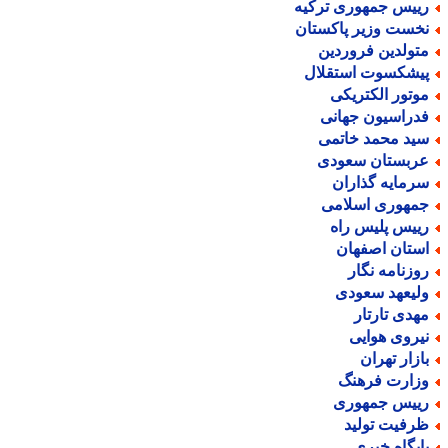
ییس جمهوری ترکیه
خست وزیر پاکستان
تولدین فروردین
یشکسوت استقلال
وتور الکتریکی
دراسیون جهانی
ید محمد خاتمی
ربستان سعودی
رمایه گذاران
مهوری اسلامی
ییس پلیس راه
ستان اصفهان
وزنامه نگار
لیعهد سعودی
هدی تارتار
یروی هوایی
ازار تهران
زارت فرهنگ
ییس جمهوری
رفیت تولید
ایگاه خبری