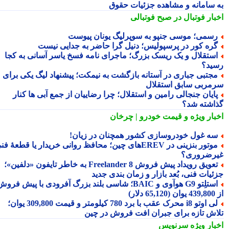
 سامانه و مشاهده جزئیات حقوق
بار فوتبال در صبح فوتبالی
سمی؛ موسی جنپو به سوپرلیگ یونان پیوست
ره کور در پرسپولیس؛ دنیل گرا حاضر به جدایی نیست
ستقلال و یک ریسک بزرگ؛ ماجرای نامه فسخ یاسر آسانی به کجا
ید؟
جتبی جباری در آستانه بازگشت به نیمکت؛ پیشنهاد لیگ یکی برای
مربی سابق استقلال
ایان جنجالی رامین و استقلال؛ چرا رضاییان از جمع آبی ها کنار
اشته شد؟
بار ویژه
و قیمت خودرو | چرخان
ه غول خودروسازی کشور همچنان در زیان!
موتور بنزینی در EREVهای چین؛ محافظ روانی خریدار یا قطعهٔ فنی
رضروری؟
تعویق رویداد پیش فروش Freelander 8 به خاطر تایفون «دلفین»؛
ئیات فنی، بُعد بازار و زمان بندی جدید
استلِتو G9 هوآوی و BAIC؛ شاسی بلند بزرگ آفرودی با پیش فروش
دلار)
لی اوتو i8 محرک عقب با برد 780 کیلومتر و قیمت 309,800 یوان؛
اش تازه برای جبران افت فروش در چین
بار ویژه
سرنویس