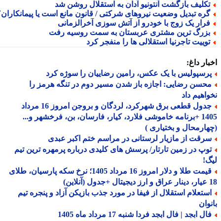
کلیف بازگشت آنتونیو آدان به استقلال روشن شد
ره تبدیل وضعیت نیروهای شرکتی / قانون مانع است یا پیمانکاران؟
رار یک زوج با خودرو از آتش سوزی آخرالزمانی
زرگ ترین مشتری عربستان به سمت روسیه رفت
وییت تاجرنیا استقلالی ها را منفجر کرد
ار داغ:
رسپولیس با یک عکس، رامین رضاییان را سوژه کرد
حسن رضایی: اجازه باز شدن مسیر دوم در تنگه هرمز را
اهیم داد
جدول قطعی برق شهرکرد، لردگان و بروجن امروز 16 مرداد
1405 +برنامه خاموشی فلارد، کیار، فارسان، بن، فرخشهر و...
ارمحال و بختیاری )
رقت از مازیار لرستانی در مراسم ختم اکبر عبدی
وپ در زمین تارتار/ پرسش های کلیدی درباره پرمهره ترین تیم
!
قیمت طلا و دلار امروز 16 مرداد 1405؛ نرخ سکه پارسیان، طلای
ستعلام استقلال از فیفا در مورد جذب بازیکن آزاد و پنجره تیم
وان
ل ابجد | فال ابجد فردا شنبه 17 مرداد ماه 1405