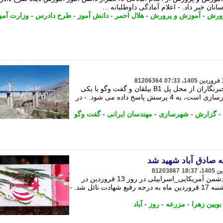
ان خبر داد. - اعلام آمادگی داوطلبانه ...
رورش
-
آموزش و پرورش
-
هلال احمر
-
دانش آموز
-
طرح دادرس
-
وزارت آم
81206364
در این گزارش که خلاصه بازدید میدانی خبرنگاران از محل پل B1 بیلقان و گفت وگو با یکی
پیروز حناچی به عنوان یکی از اساتید شهرسازی است، به 4 پرسش پاسخ داده می شود. - در
-
گزارش
-
شهرسازی
-
مهندسان ایرانی
-
گفت وگو
 صادق آباد شهید شد
81203867
شهیده حانیه علیزاده از مجروحین حمله دشمن آمریکایی_اسراییلی در روز 13 فروردین در
مزرعه صادق آباد دقایقی قبل در روز دوشنبه 17 فروردین ماه به درجه رفیع شهادت نائل شد. -
ویین زهرا
-
مزرعه
-
روز
-
آباد