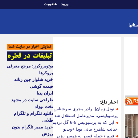
-
ورود
عضویت
تانها
یوتوبروکرز: مرجع معرفی
بروکرها
خرید شلوار جین زنانه
قیمت گوشی
ایران پدیا
طراحی سایت در مشهد
اخبار داغ:
تخت نوزاد
تونل زمان| برادر مجری سرشناس
دانلود تلگرام و تلگرام
پرسپولیسی، مدیرعامل استقلال شد
طلایی
این که به پرسپولیس 5-6 گل نزدیم
خرید ممبر تلگرام بدون
خیانت شاهرخ بیانی بود! +ویدیو
ریزش
فیلم / حمله قیصر به همسر بیژن