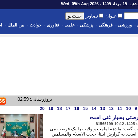
رداد 1405 - Wed, 05th Aug 2026
عنوان
تصاویر
-
-
-
-
-
-
-
-
ورزشی
فرهنگی
پزشکی
علمی
فناوری
حوادث
بین الملل
اس
بروزرسانی: 02:59
20
19
18
17
16
15
14
13
12
11
10
9
فرصتی بسیار غنی است
81565199
یت گفت: ما دهه امامت و ولایت را یک فرصت می
ی است. به گزارش ایلنا، حجت الاسلام والمسلمین