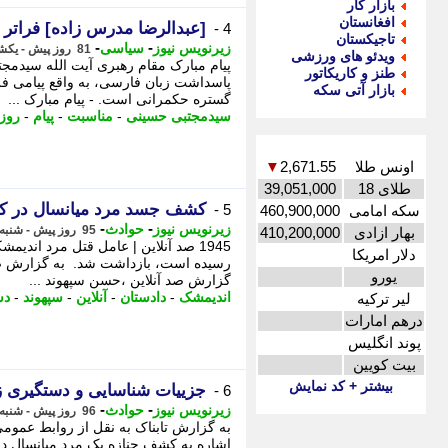
بازار کار
افغانستان
[عبدالرضا مدرس زاده] فراتر ا
4 -
تاجیکستان
-
-
زیرنویس نیوز
سیاسی
81 روز پیش - یکشنبه 27 اردیبهشت 1405، 08:57
ویدئو های ورزشی
پیام مبارک مقام رهبری آیت الله سیدمج
طنز و کاریکاتور
پاسداشت زبان فارسی، به واقع پیامی ف
بازار آتی سکه
گستره حکمرانی است. - پیام مبارک ...
سیدمجتبی حسینی
-
مناسبت
-
پیام
-
روز
اونس طلا
2,671.55
▼
طلای 18
39,051,000
کشف جسد مرد میانسال در کان
5 -
سکه امامی
460,900,000
-
-
زیرنویس نیوز
حوادث
95 روز پیش - شنبه 12 اردیبهشت 1405، 22:23
بهار ازادی
410,200,000
1945 صد آنلاین | عامل قتل مرد ا
دلار امریکا
رسیده است، بازداشت شد. به گزارش صد
یورو
گزارش صد آنلاین ،حسن سپهوند ...
اندیمشک
-
دادستان
-
آنلاین
-
سپهوند
-
دس
لیر ترکیه
درهم امارات
پوند انگلیس
بیت کویین
بیشتر + کد نمایش
جزییات شناسایی و دستگیری ز
6 -
-
-
زیرنویس نیوز
حوادث
96 روز پیش - شنبه 12 اردیبهشت 1405، 08:02
به گزارش تابناک به نقل از روابط عموم