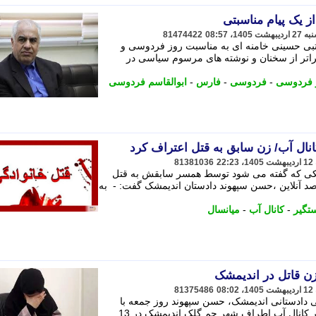
ز یک پیام مناسبتی
81474422
تبی حسینی خامنه ای به مناسبت روز فردوسی و
راتر از سخنان و نوشته های مرسوم سیاسی در
 فردوسی
-
فردوسی
-
فارس
-
ابوالقاسم فردوسی
ال آب/ زن سابق به قتل اعتراف کرد
81381036
ندیمشکی که گفته می شود توسط همسر سابقش به قتل
 آنلاین ،حسن سپهوند دادستان اندیمشک گفت: - به
تگیر
-
کانال آب
-
میانسال
ن قاتل در اندیمشک
81375486
ی دادستانی اندیمشک، حسن سپهوند روز جمعه با
اشاره به کشف جنازه یک مرد میانسال در کانال آب اطراف شهر چم گلک اندیمشک در 13