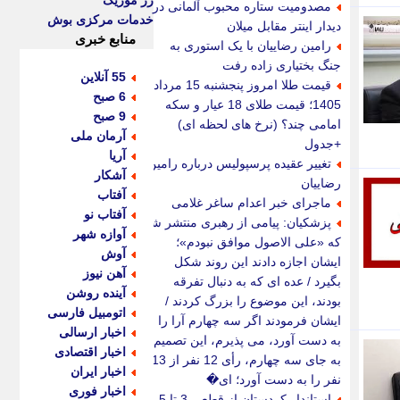
رز موزیک
مصدومیت ستاره محبوب آلمانی در
خدمات مرکزی بوش
دیدار اینتر مقابل میلان
منابع خبری
رامین رضاییان با یک استوری به
جنگ بختیاری زاده رفت
55 آنلاین
قیمت طلا امروز پنجشنبه 15 مرداد
6 صبح
1405؛ قیمت طلای 18 عیار و سکه
9 صبح
امامی چند؟ (نرخ های لحظه ای)
آرمان ملی
+جدول
آریا
تغییر عقیده پرسپولیس درباره رامین
آشکار
رضاییان
آفتاب
ماجرای خبر اعدام ساغر غلامی
آفتاب نو
پزشکیان: پیامی از رهبری منتشر شد
آوازه شهر
که «علی الاصول موافق نبودم»؛
آوش
ایشان اجازه دادند این روند شکل
آهن نیوز
بگیرد / عده ای که به دنبال تفرقه
آینده روشن
بودند، این موضوع را بزرگ کردند /
اتومبیل فارسی
ایشان فرمودند اگر سه چهارم آرا را
اخبار ارسالی
به دست آورد، می پذیرم، این تصمیم
اخبار اقتصادی
به جای سه چهارم، رأی 12 نفر از 13
اخبار ایران
نفر را به دست آورد؛ ای�
اخبار فوری
استاندار کردستان از قطعی 3 تا 5