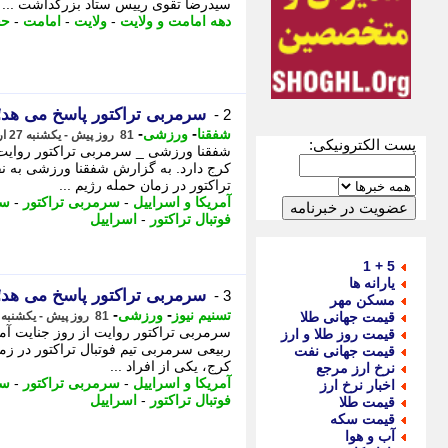
سیدرضا تقوی رییس ستاد بزرگداشت ...
دهه امامت و ولایت
-
ولایت
-
امامت
-
حج
سرمربی تراکتور پاسخ می هد؛ در پل B1 چه اتف
2 -
-
-
شفقنا
ورزشی
81 روز پیش - یکشنبه 27 اردیبهشت 1405، 14:56
پست الکترونیکی:
کرج دارد. به گزارش شفقنا ورزشی به نق
تراکتور در زمان حمله رژیم ...
آمریکا و اسراییل
-
سرمربی تراکتور
-
سر
فوتبال تراکتور
-
اسراییل
5 + 1
یارانه ها
سرمربی تراکتور پاسخ می هد؛ در پل B1 چه اتف
3 -
مسکن مهر
-
-
تسنیم نیوز
ورزشی
قیمت جهانی طلا
81 روز پیش - یکشنبه 27 اردیبهشت 1405، 14:30
قیمت روز طلا و ارز
قیمت جهانی نفت
کرج، یکی از افراد ...
نرخ ارز مرجع
آمریکا و اسراییل
-
سرمربی تراکتور
-
سر
اخبار نرخ ارز
فوتبال تراکتور
-
اسراییل
قیمت طلا
قیمت سکه
آب و هوا