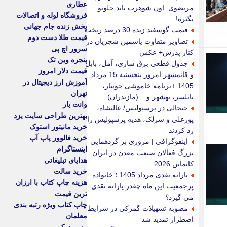
عطاری
مرتضوی: اون شوهرت باید جلوتو
فروشگاه لوله و اتصالات
بگیره!
پخش زنده جام جهانی
قیمت گوسفند زنده 30 درصد ریخت
قیمت طلا دست دوم
تصاویر متفاوت یاسمین شجریان در
سرور اچ پی
کنار پدرش+ عکس
پنجره وین تک
جدول قطعی برق ساری، آمل، بابل
قیمت دلار امروز
و قائمشهر امروز پنجشنبه 15 مرداد
آموزش ارز دیجیتال در
1405 +برنامه خاموشی جویبار،
تهران
بابلسر، بهشهر و... (مازندران)
وانت بار
جنجالی در پرسپولیس/ عالیشاه،
بهترین طراحی سایت یزد
پورعلی و سرلک، هدیه پرسپولیس را
خرید مانیتور استوک
رد کردند
خرید فالوور پاپ آپ
اینفوگرافی | مروری بر گردهمایی
اینستاگرام
بزرگ فعالان صنعت معدن در ایران
هدایای تبلیغاتی
کانماین 2026
خرید سالت
یارانه نقدی مرداد 1405 ؛ خانواده
هزینه چاپ کتاب با ارزان
پرجمعیت این ماه چقدر یارانه نقدی
ترین قیمت
می گیرد؟
چاپ کتاب ویژه رتبه بندی
مصوبه تسهیلات گمرکی در شرایط
معلمان
اضطرار تمدید شد