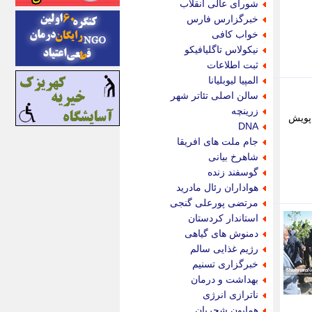
شورای عالی انقلاب
ایونا نیوز
خبرگزارس فارس
بازتاب آنلاین
خواب کافی
باشگاه خبرنگاران
نیکولاس تاگلیافیکو
باغستان نیوز
ثبت اطلاعات
بامبوک
المپیا لیوبلیانا
ببین و بخون
سالن اصلی تئاتر شهر
بدینسان
زرینچه
 پویش
بنکر
DNA
بیت ران
جام ملت های افریقا
پارس فوتبال
شاهرخ بیانی
پارسینه
گوسفند زنده
پارسینه پلاس
هواداران رئال مادرید
پاز آنلاین
مرتضی پورعلی گنجی
پاس گل
استاندار کردستان
پانا
دمنوش های گیاهی
پرتو نیوز
رژیم غذایی سالم
پرسون
خبرگزاری تسنیم
پنجره نیوز
بهداشت و درمان
پویامگ
ناترازی انرژی
پویه آنلاین
همایون شجریان