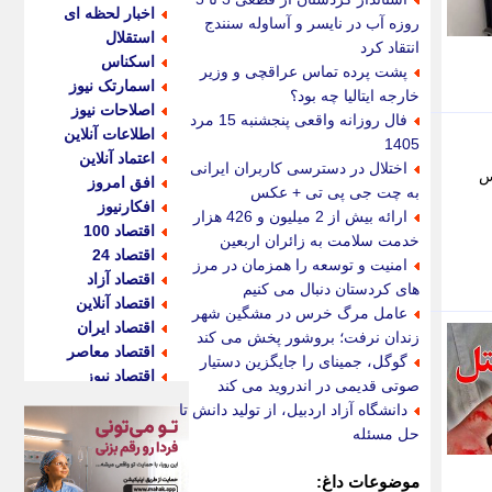
اخبار لحظه ای
روزه آب در نایسر و آساوله سنندج
استقلال
انتقاد کرد
اسکناس
پشت پرده تماس عراقچی و وزیر
اسمارتک نیوز
خارجه ایتالیا چه بود؟
اصلاحات نیوز
فال روزانه واقعی پنجشنبه 15 مرداد
اطلاعات آنلاین
1405
اعتماد آنلاین
اختلال در دسترسی کاربران ایرانی
س
افق امروز
به چت جی پی تی + عکس
افکارنیوز
ارائه بیش از 2 میلیون و 426 هزار
اقتصاد 100
خدمت سلامت به زائران اربعین
اقتصاد 24
امنیت و توسعه را همزمان در مرز
اقتصاد آزاد
های کردستان دنبال می کنیم
اقتصاد آنلاین
عامل مرگ خرس در مشگین شهر
اقتصاد ایران
زندان نرفت؛ بروشور پخش می کند
اقتصاد معاصر
گوگل، جمینای را جایگزین دستیار
اقتصاد نیوز
صوتی قدیمی در اندروید می کند
اکو ایران
دانشگاه آزاد اردبیل، از تولید دانش تا
اکوفارس
حل مسئله
اکونگار
اکونیوز
موضوعات داغ: