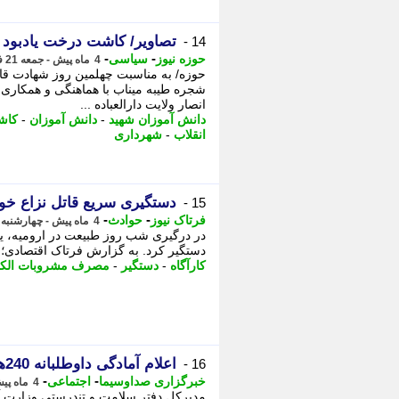
تصاویر/ کاشت درخت یادبود
14 -
-
-
حوزه نیوز
سیاسی
4 ماه پیش - جمعه 21 فروردین 1405، 12:22
حوزه/ به مناسبت چهلمین روز شهادت قا
شجره طیبه میناب با هماهنگی و همکاری 
انصار ولایت دارالعباده ...
دانش آموزان شهید
-
دانش آموزان
-
کاش
انقلاب
-
شهرداری
دستگیری سریع قاتل نزاع خونین 
15 -
-
-
فرتاک نیوز
حوادث
4 ماه پیش - چهارشنبه 19 فروردین 1405، 14:45
دستگیر کرد. به گزارش فرتاک اقتصادی؛ 
کارآگاه
-
دستگیر
-
مصرف مشروبات الک
اعلام آمادگی داوطلبانه 240هزار دانش آموز طرح دادرس برای همراهی با هلال احمر
16 -
-
-
خبرگزاری صداوسیما
اجتماعی
4 ماه پیش - سه شنبه 18 فروردین 1405، 13:50