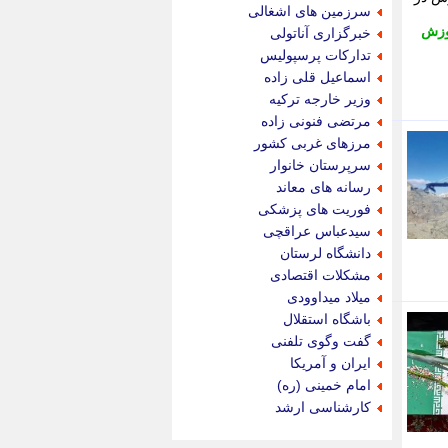
جدید پرس
سرزمین های اشغالی
جماران
وزش
خبرگزاری آناتولی
جوان ایرانی
تدارکات پرسپولیس
جهان مانا
اسماعیل قلی زاده
جهان نگر
وزیر خارجه ترکیه
جهان نیوز
مرتضی فنونی زاده
چطور
مرزهای غربی کشور
چمپیونات
سرپرستان خانوار
چمدون
رسانه های معاند
چه خبر
فوریت های پزشکی
حادثه 24
سیدعباس عراقچی
حرف تو
دانشگاه لرستان
حوادث پلاس
مشکلات اقتصادی
حوزه نیوز
میلاد میداوودی
خبر آنلاین
باشگاه استقلال
خبر جنوب
گفت وگوی تلفنی
خبر سیاسی
ایران و آمریکا
خبر گردون
امام خمینی (ره)
خبر ورزشی
کارشناسی ارشد
خبرجو
خبرجو 24