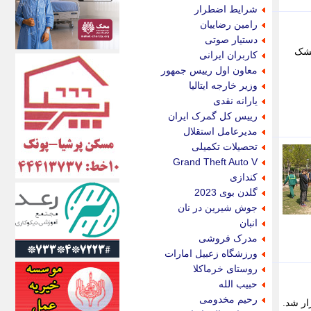
الف
شرایط اضطرار
انتشار آنلاین
رامین رضاییان
اندیشه قرن
دستیار صوتی
اندیشه معاصر
مشک
کاربران ایرانی
اندیشه ها
معاون اول رییس جمهور
انرژی پرس
وزیر خارجه ایتالیا
ای استخدام
یارانه نقدی
ایتنا
رییس کل گمرک ایران
ایراف
مدیرعامل استقلال
ایران آرت
تحصیلات تکمیلی
ایران آنلاین
Grand Theft Auto V
ایران زندگی
کندازی
ایران فوری
گلدن بوی 2023
ایرانی روز
جوش شیرین در نان
ایرانیتال
انبان
ایرنا
مدرک فروشی
ایسکانیوز
ورزشگاه زعبیل امارات
ایسنا
روستای خرماکلا
ایکنا
حبیب الله
ایلنا
رحیم مخدومی
ار شد.
اینتیتر