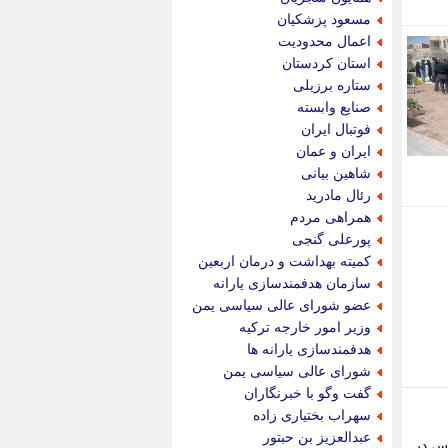
پیام نفت
مسعود پزشکیان
تابناک
اعمال محدودیت
تازه نیوز
استان کردستان
تبیان
ستاره برزیلی
تجارت نیوز
صنایع وابسته
تحریریه
فوتبال ایران
ترابر نیوز
ایران و عمان
ترفندباز
شاهین بیانی
تریبون اقتصاد
رئال مادرید
تسنیم نیوز
همراهی مردم
تک ناک
پورعلی گنجی
تکراتو
کمیته بهداشت و درمان اربعین
توریسم آنلاین
سازمان هدفمندسازی یارانه
تولید نیوز
عضو شورای عالی سیاسی یمن
تیتر فوری
وزیر امور خارجه ترکیه
تیکنا
هدفمندسازی یارانه ها
جاب ویژن
شورای عالی سیاسی یمن
جار نیوز
گفت وگو با خبرنگاران
جالبتر
سهراب بختیاری زاده
جام جم
عبدالعزیز بن حبتور
 طرح دادرس در