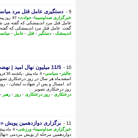
دستگیری عامل قتل مرد میانس
9 -
-
-
خبرگزاری صداوسیما
حوادث
97 روز پیش - جمعه 11 اردیبهشت 1405، 14:50
عامل قتل مرد اندیمشکی که گفته می 
گفت: عامل قتل مرد اندیمشکی که گفت
اندیمشک
-
دستگیر
-
قتل
-
عامل
-
میانس
11/5 میلیون نهال امید | نهضت درختکاری به یاد رهبر شهید تداوم دارد
10 -
-
-
جالبتر
سیاسی
4 ماه پیش - یکشنبه 30 فروردین 1405، 15:47
اسفندماه هر سال در روز درختکاری تصویر
اند. امسال و پس از شهادت ایشان، - ر
روز درختکاری تصویر ...
درختکاری
-
روز درختکاری
-
روز
-
رهبر
-
برگزاری دوازدهمین پویش «ن
11 -
-
-
خبرگزاری صداوسیما
ورزشی
4 ماه پیش - چهارشنبه 26 فروردین 1405، 12:00
دوازدهمین مرحله از پویش مردمی «نهال