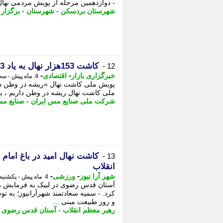
- دوازدهمین مرحله از پویش مردمی نهال
شهرستان بردسکن
-
شهرستان
-
برگزار
-
کاشت 153هزار نهال به یاد 153 شهید مدرسه میناب
12 -
-
-
خبرگزاری بازار
اقتصادی
4 ماه پیش - سه شنبه 25 فروردین 1405، 13:32
پویش ملی کاشت نهال «ریشه در وطن دار
ملی کاشت نهال ریشه در وطن داریم ، با
شرکت ملی صنایع مس ایران
-
صنایع مس
کاشت نهال امید در باغ امام
13 -
انقلاب
-
-
شهر آرا نیوز
ورزشی
4 ماه پیش - یکشنبه 23 فروردین 1405، 06:42
آستان قدس رضوی در لبیک به فرمایش رهب
کرد. - سمیه سعادتمند شهرآرانیوز؛ به ت
و روز طبیعت مبنی ...
رهبر معظم انقلاب
-
آستان قدس رضوی
-