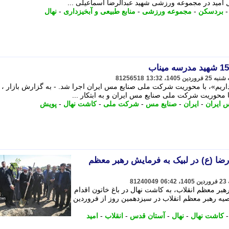
 امید در مجموعه ورزشی شهید عبدالرضا اسماعیلی ...
بردسکن
-
مجموعه ورزشی
-
منابع طبیعی و آبخیزداری
-
نهال
81256518
یم»، با محوریت شرکت ملی صنایع مس ایران اجرا شد. - به گزارش بازار ،
 محوریت شرکت ملی صنایع مس ایران و به ابتکار ...
 ایران
-
ایران
-
صنایع مس
-
شرکت ملی
-
کاشت نهال
-
پویش
 رضا (ع) در لبیک به فرمایش رهبر معظم
81240049
ر معظم انقلاب، به کاشت نهال در باغ خاتون اقدام
وصیه رهبر معظم انقلاب در سیزدهمین روز از فروردین
کاشت نهال
-
نهال
-
آستان قدس
-
انقلاب
-
امید