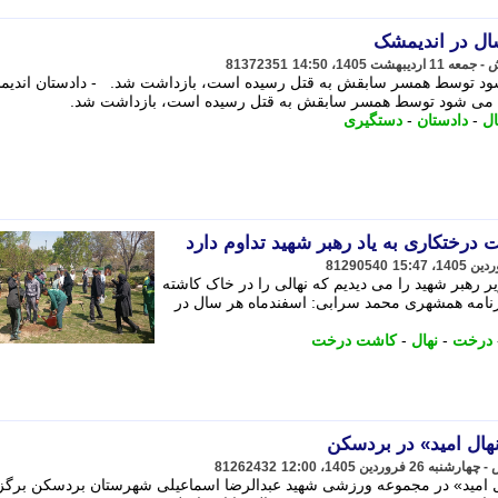
ال در اندیمشک
81372351
شود توسط همسر سابقش به قتل رسیده است، بازداشت شد. - دادستان اندی
ه می شود توسط همسر سابقش به قتل رسیده است، بازداشت شد.
ال
-
دادستان
-
دستگیری
81290540
 رهبر شهید را می دیدیم که نهالی را در خاک کاشته
وزنامه همشهری محمد سرابی: اسفندماه هر سال در
درخت
-
نهال
-
کاشت درخت
هال امید» در بردسکن
81262432
 امید» در مجموعه ورزشی شهید عبدالرضا اسماعیلی شهرستان بردسکن برگز