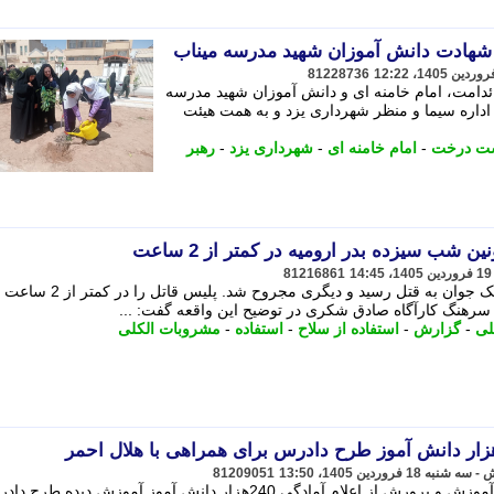
 شهادت دانش آموزان شهید مدرسه میناب
81228736
ئدامت، امام خامنه ای و دانش آموزان شهید مدرسه
اداره سیما و منظر شهرداری یزد و به همت هیئت
ت درخت
-
امام خامنه ای
-
شهرداری یزد
-
رهبر
شب سیزده بدر ارومیه در کمتر از 2 ساعت
81216861
در درگیری شب روز طبیعت در ارومیه، یک جوان به قتل رسید و دیگری مجروح شد. پلیس قاتل را در کمتر از 2 ساعت
سرهنگ کارآگاه صادق شکری در توضیح این واقعه گفت: ...
لی
-
گزارش
-
استفاده از سلاح
-
استفاده
-
مشروبات الکلی
81209051
مدیرکل دفتر سلامت و تندرستی وزارت آموزش و پرورش از اعلام آمادگی 240هزار دانش آموز آموزش دیده