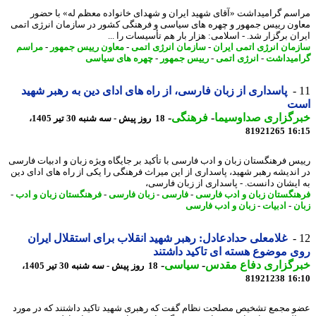
سم گرامیداشت «آقای شهید ایران و شهدای خانواده معظم له» با حضور
ون رییس جمهور و چهره های سیاسی و فرهنگی کشور در سازمان انرژی اتمی
ان برگزار شد. - اسلامی: هزار بار هم تأسیسات را ...
مان انرژی اتمی ایران
-
سازمان انرژی اتمی
-
معاون رییس جمهور
-
مراسم
میداشت
-
انرژی اتمی
-
رییس جمهور
-
چهره های سیاسی
پاسداری از زبان فارسی، از راه های ادای دین به رهبر شهید
ت
رگزاری صداوسیما
-
فرهنگی
-
18 روز پیش - سه شنبه 30 تیر 1405،
81921265
16
س فرهنگستان زبان و ادب فارسی با تأکید بر جایگاه ویژه زبان و ادبیات فارسی
اندیشه رهبر شهید، پاسداری از این میراث فرهنگی را یکی از راه های ادای دین
ایشان دانست. - پاسداری از زبان فارسی،
نگستان زبان و ادب فارسی
-
فارسی
-
زبان فارسی
-
فرهنگستان زبان و ادب
-
ن
-
ادبیات
-
زبان و ادب فارسی
غلامعلی حدادعادل: رهبر شهید انقلاب برای استقلال ایران
 موضوع هسته ای تاکید داشتند
رگزاری دفاع مقدس
-
سیاسی
-
18 روز پیش - سه شنبه 30 تیر 1405،
81921238
16
 مجمع تشخیص مصلحت نظام گفت که رهبری شهید تاکید داشتند که در مورد