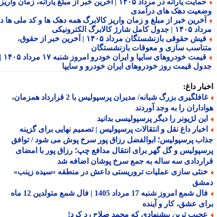
حمایت یارانه در مرداد ۱۴۰۵ | آخرین خبر از مبلغ یارانه، زمان واریز و
عیت دهک های درآمدی
خرین خبر از مبلغ و زمان واریز کالابرگ همه دهک ها و کد ملی ها در
ول کامل شارژ کالابرگ الکترونیکی
فیش حقوقی بازنشستگان مرداد ۱۴۰۵ | آخرین خبر از حقوق،
ناسب سازی و معوقات بازنشستگان
قیمت خودروهای سایپا و ایران خودرو امروز شنبه ۱۷ مرداد ۱۴۰۵ |
ول قیمت روز خودروهای ایران خودرو و سایپا
ار داغ:
غافلگیری بزرگ شبانه/ مدیران پرسپولیس با 2 قرارداد همزمان،
داران را به وجد آوردند
ین لژیونر را دیگر پرسپولیسی بدانید
خبار داغ نقل و انتقالات پرسپولیس | تصمیم نهایی برای گزینه
ب پرسپولیس؛ ابوالفضل رزاق پور سرخ پوش می شود / توافق
پولیس و گل گهر برای انتقال مدافع چپ؛ رزاق پور با امضای
ردادی سه ساله به جمع سرخ پوشان اضافه شد
نثی سازی عملیات تروریستی داعش در منطقه «سیده زینب»
شق
فال شمع امروز شنبه 17 مرداد 1405 | فال شمع متولدین 12 ماه
ی عشق، کار و آینده
جیب ترین پیشنهادی که محمد صلاح رد کرد!