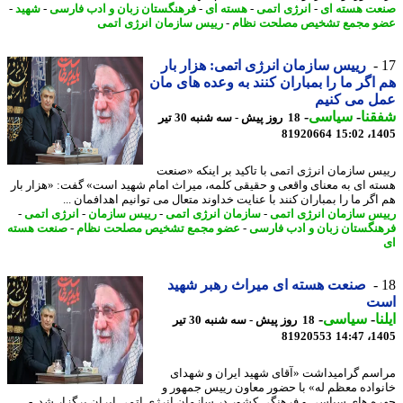
ت هسته ای
-
انرژی اتمی
-
هسته ای
-
فرهنگستان زبان و ادب فارسی
-
شهید
-
 مجمع تشخیص مصلحت نظام
-
رییس سازمان انرژی اتمی
رییس سازمان انرژی اتمی: هزار بار
اگر ما را بمباران کنند به وعده های مان
ل می کنیم
نا
-
سیاسی
-
18 روز پیش - سه شنبه 30 تیر
81920664
1405
س سازمان انرژی اتمی با تاکید بر اینکه «صنعت
ه ای به معنای واقعی و حقیقی کلمه، میراث امام شهید است» گفت: «هزار بار
گر ما را بمباران کنند با عنایت خداوند متعال می توانیم اهدافمان ...
س سازمان انرژی اتمی
-
سازمان انرژی اتمی
-
رییس سازمان
-
انرژی اتمی
-
نگستان زبان و ادب فارسی
-
عضو مجمع تشخیص مصلحت نظام
-
صنعت هسته
صنعت هسته ای میراث رهبر شهید
ت
ا
-
سیاسی
-
18 روز پیش - سه شنبه 30 تیر
81920553
1405
سم گرامیداشت «آقای شهید ایران و شهدای
واده معظم له» با حضور معاون رییس جمهور و
ه های سیاسی و فرهنگی کشور در سازمان انرژی اتمی ایران برگزار شد. -