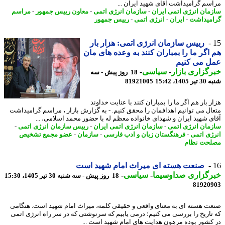
سم گرامیداشت آقای شهید ایران ...
مان انرژی اتمی ایران
-
سازمان انرژی اتمی
-
معاون رییس جمهور
-
مراسم
میداشت
-
ایران
-
انرژی اتمی
-
رییس جمهور
رییس سازمان انرژی اتمی: هزار بار
اگر ما را بمباران کنند به وعده های مان
ل می کنیم
گزاری بازار
-
سیاسی
-
18 روز پیش - سه
140، 15:42
81921005
 بار هم اگر ما را بمباران کنند با عنایت خداوند
ال می توانیم اهدافمان را محقق کنیم. - به گزارش بازار ، مراسم گرامیداشت
ی شهید ایران و شهدای خانواده معظم له با حضور محمد اسلامی، ...
مان انرژی اتمی
-
سازمان انرژی اتمی ایران
-
رییس سازمان انرژی اتمی
-
ژی اتمی
-
فرهنگستان زبان و ادب فارسی
-
سازمان
-
عضو مجمع تشخیص
حت نظام
صنعت هسته ای میراث امام شهید است
رگزاری صداوسیما
-
سیاسی
-
18 روز پیش - سه شنبه 30 تیر 1405، 15:30
81920
ت هسته ای به معنای واقعی و حقیقی کلمه، میراث امام شهید است. هنگامی
تاریخ را بررسی می کنیم؛ درمی یابیم که سرنوشتی که در سر راه انرژی اتمی
کشور بوده مرهون هدایت های امام شهید است ...