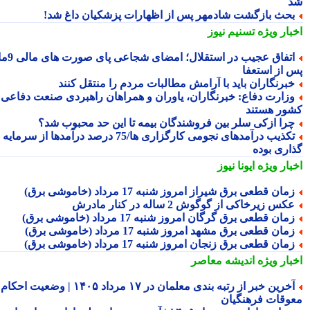
حث بازگشت شادمهر پس از اظهارات پزشکیان داغ شد!
بار ویژه
تسنیم نیوز
اتفاق عجیب در استقلال؛ امضای شجاعی پای صورت های مالی 9ماه
 از استعفا
برنگاران باید با آرامش مطالبات مردم را منتقل کنند
زارت دفاع: خبرنگاران، یاوران و همراهان راهبردی صنعت دفاعی
ور هستند
را ازکی سلر بین فروشندگان بیمه تا این حد محبوب شد؟
تکذیب درآمدهای نجومی کارگزاری ها/75 درصد درآمدها از سرمایه
اری بوده
بار ویژه
ایونا نیوز
مان قطعی برق شیراز امروز شنبه 17 مرداد (خاموشی برق)
کس زیرخاکی از گوگوش 2 ساله در کنار مادرش
مان قطعی برق گرگان امروز شنبه 17 مرداد (خاموشی برق)
مان قطعی برق مشهد امروز شنبه 17 مرداد (خاموشی برق)
مان قطعی برق زنجان امروز شنبه 17 مرداد (خاموشی برق)
بار ویژه
اندیشه معاصر
آخرین خبر از رتبه بندی معلمان در ۱۷ مرداد ۱۴۰۵ | وضعیت احکام و
وقات فرهنگیان