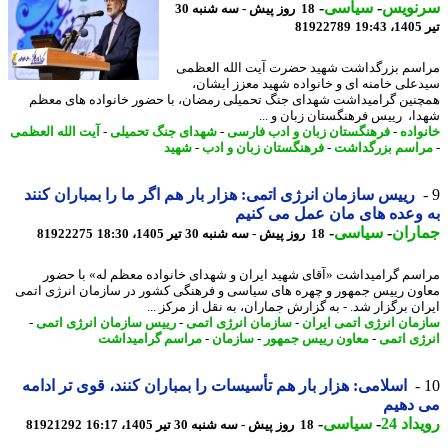
نویس
-
سیاسی
-
18 روز پیش - سه شنبه 30
1
81922789
سم بزرگداشت شهید حضرت آیت الله العظمی
علی خامنه ای و خانواده شهید معزز ایشان،
نین گرامیداشت شهدای جنگ تحمیلی رمضان، با حضور خانواده های معظم
ا، رییس فرهنگستان زبان و ...
واده
-
فرهنگستان زبان و ادب فارسی
-
شهدای جنگ تحمیلی
-
آیت الله العظمی
اسم بزرگداشت
-
فرهنگستان زبان و ادب
-
شهید
رییس سازمان انرژی اتمی: هزار بار هم اگر ما را بمباران کنند
وعده های مان عمل می کنیم
اران
-
سیاسی
-
18 روز پیش - سه شنبه 30 تیر 1405، 18:30
81922275
سم گرامیداشت «آقای شهید ایران و شهدای خانواده معظم له» با حضور
ون رییس جمهور و چهره های سیاسی و فرهنگی کشور در سازمان انرژی اتمی
ان برگزار شد. - به گزارش جماران، به نقل از مرکز ...
مان انرژی اتمی ایران
-
سازمان انرژی اتمی
-
رییس سازمان انرژی اتمی
-
ژی اتمی
-
معاون رییس جمهور
-
سازمان
-
مراسم گرامیداشت
اسلامی: هزار بار هم تأسیسات را بمباران کنند، قوی تر ادامه
 دهیم
اد 24
-
سیاسی
-
18 روز پیش - سه شنبه 30 تیر 1405، 16:17
81921292