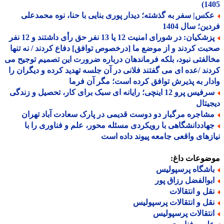
14
کس| سفر به گذشته؛ دیدار پوری بنایی با حنا، نوه محمدعلی
ین؛ سال 1404
پزشکیان: در شورای امنیت 12 یا 13 نفر حق رأی داشتند و 12 نفر
ت کردند و از موضع ما [درخصوص توافق] دفاع کردند / نه تنها
لفتی نبود، بلکه فرماندهان درباره ضرورت این تصمیم توجیح می
ند /عده ای می گفتند فلانی در آن جلسه تهدید کرده و دیگران را
ار به پذیرش توافق کرده است؛ مگر آن فرما
سرفیس پرو 12 اینچی؛ رایانه ای سبک برای کار، تحصیل و زندگی
یتال
شاجره مرگبار دو دوست قدیمی در پارک سعادت آباد تهران
هاددانشگاهی با رویکردی مسئله محور، علم و فناوری را با
زهای واقعی جامعه پیوند داده است
ضوعات داغ:
اشگاه پرسپولیس
بوالفضل رزاق پور
قل و انتقالات
قل و انتقالات پرسپولیس
نتقالات پرسپولیس