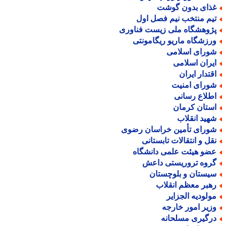
ذای بدون گوشت
یم منتخب نیم فصل اول
ژوهشگاه ملی زیست فناوری
رزشگاه ماریو ریگامونتی
ورای اسلامی
یران اسلامی
قتدار ایران
ورای امنیت
طلاع رسانی
ستان کرمان
هید انقلاب
ورای تأمین خراسان رضوی
قل و انتقالات تابستانی
ضو هیئت علمی دانشگاه
روه تروریستی داعش
یستان و بلوچستان
هبر معظم انقلاب
ولودیه الجزایر
زیر امور خارجه
رگیری مسلحانه