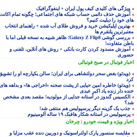
یژگی های کلیدی کیف پول ایران + اینفوگرافیک
موزش حذف دائمی حساب شبکه های اجتماعی؛ چگونه تمام اکانت
ی خود را دیلیت کنیم؟
هترین اپلیکیشن خرید و فروش طلای آب شده + راهنمای انتخاب
تبرترین پلتفرم ها
بررسی گوشی Galaxy Z Flip8؛ ظاهر شبیه به نسخه قبلی اما با
طن متفاوت!
موزش مسدود کردن کارت بانکی + روش های آنلاین، تلفنی و
وری
بار فوتبال در صبح فوتبالی
ویدئو) بغض سحر دولتشاهی برای ایران؛ سالن یکپارچه او را تشویق
د
ویدئو) خاطره امین حیایی از پشت صحنه «اخراجی ها» و بداهه های
ده دار زنده یاد اکبر عبدی
لکسیس گندوز در آستانه جدایی از مولودیه؛ مقصد بعدی مشخص
؟
ذب یک گزینه دیگر پرسپولیس هم منتفی شد!
رسپولیس در آستانه شکار هافبک ۱۹ ساله آلومینیوم
بار ویژه
و قیمت خودرو | چرخان
قایسه سنسور پارک اولتراسونیک و دوربین دنده عقب مزایا و