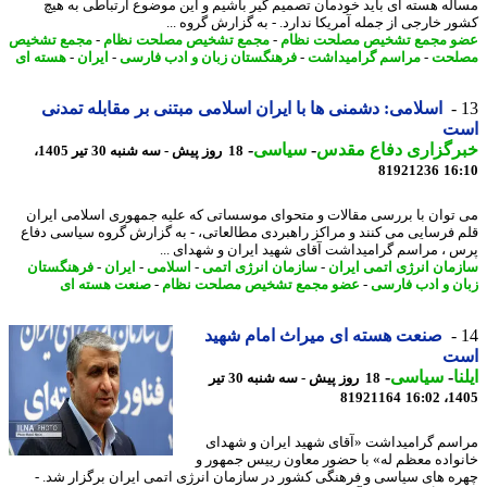
له هسته ای باید خودمان تصمیم گیر باشیم و این موضوع ارتباطی به هیچ
ر خارجی از جمله آمریکا ندارد. - به گزارش گروه ...
 مجمع تشخیص مصلحت نظام
-
مجمع تشخیص مصلحت نظام
-
مجمع تشخیص
لحت
-
مراسم گرامیداشت
-
فرهنگستان زبان و ادب فارسی
-
ایران
-
هسته ای
اسلامی: دشمنی ها با ایران اسلامی مبتنی بر مقابله تمدنی
ت
رگزاری دفاع مقدس
-
سیاسی
-
18 روز پیش - سه شنبه 30 تیر 1405،
81921236
16
توان با بررسی مقالات و متحوای موسساتی که علیه جمهوری اسلامی ایران
 فرسایی می کنند و مراکز راهبردی مطالعاتی، - به گزارش گروه سیاسی دفاع
 ، مراسم گرامیداشت آقای شهید ایران و شهدای ...
مان انرژی اتمی ایران
-
سازمان انرژی اتمی
-
اسلامی
-
ایران
-
فرهنگستان
ن و ادب فارسی
-
عضو مجمع تشخیص مصلحت نظام
-
صنعت هسته ای
صنعت هسته ای میراث امام شهید
ت
ا
-
سیاسی
-
18 روز پیش - سه شنبه 30 تیر
81921164
1405
سم گرامیداشت «آقای شهید ایران و شهدای
واده معظم له» با حضور معاون رییس جمهور و
ه های سیاسی و فرهنگی کشور در سازمان انرژی اتمی ایران برگزار شد. -