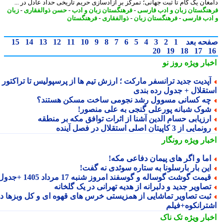
غان یک گام تا ثبت جهانی؛ تمرکز بر آزادسازی حریم تاریخی حداد عادل در ...
نگستان زبان و ادب فارسی
-
فرهنگستان زبان و ادب
-
حسن ذوالفقاری
-
زبان
دب فارسی
-
فرهنگستان زبان
-
ذوالفقاری
-
فرهنگستان
حه بعد
1
2
3
4
5
6
7
8
9
10
11
12
13
14
15
20
19
18
17
بار ویژه
روز نو
آپدیت جدید ترانسفر مارکت ؛ ارزش تیم ها از پرسپولیس تا تراکتور و
تقلال + جدول رده بندی
ه کسانی مسوول رشد نجومی ساخت مسکن هستند؟
وک شبانه پورعلی گنجی به علی منصور!
رزیابی حسام الدین آشنا از اثرات توافق مکه بر منطقه
نمایی از 3 کاپیتان اصلی استقلال در فصل آینده
بار ویژه
رونگار
ما و اگر های پیمان دفاعی مکه!
ین بار بارسلونا به ستاره سوئدی نه گفت!
یمت گوشت گوساله و گوسفند امروز شنبه 17 مرداد 1405 +جدول
صاویر جدید و دلبرانه از هدیه تهرانی در یک گلخانه
بت تصاویر تماشایی از همزیستی خرس های قهوه ای و کل وبزها در
ترانکوه+فیلم
بار ویژه
تک ناک