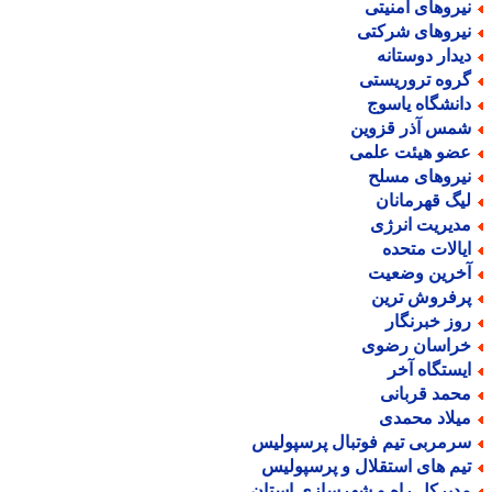
یروهای امنیتی
یروهای شرکتی
یدار دوستانه
روه تروریستی
انشگاه یاسوج
مس آذر قزوین
ضو هیئت علمی
یروهای مسلح
یگ قهرمانان
دیریت انرژی
یالات متحده
خرین وضعیت
رفروش ترین
وز خبرنگار
راسان رضوی
یستگاه آخر
حمد قربانی
یلاد محمدی
رمربی تیم فوتبال پرسپولیس
یم های استقلال و پرسپولیس
دیرکل راه و شهرسازی استان