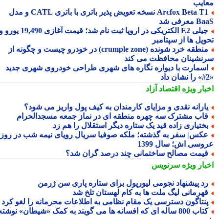
ایب
Arcfox Beta T1 نسخه تعویض پذیر باتری با باتری CATL و مدل
معرفی شد
جیلی E2 الکتریکی در اروپا ثبت نام شد؛ قیمت آغازی 19,490 یورو و
ویل ها از سپتامبر
منطقه خرد شونده (crumple zone) در خودرو چیست و چگونه از
نشینان محافظت می کند
سمارت با دیواره نگاره های شهری طراحی خودروی شهری جدید
بار ویژه
اقتصاد آزاد
ارانه نقدی و مزایای کارمندان به کیف پول واریز می شود؟
اب مشترک سه چهره منطقه ای در نماز جمعه مسجدالحرام
ختیاری زاده قید یک ستاره دیگر استقلال را هم زد
کس| سفر به گذشته؛ ملکه صوفیا سریال رویای نیمه شب در روز
وسی اش؛ سال 1399
یمت مصالح ساختمانی چند درصد گران شد؟
بار ویژه
سرنویس
د پیشنهاد نجومی لیورپول برای ستاره پاری سن ژرمن
هرمانی لیگ ملت ها به کام لهستان تلخ شد
نتاگون دسترسی یک مقام نظامی به اطلاعات محرمانه را لغو کرد
کتاب 800 ساله ای که افسانه ها می گویند به کمک «شیطان» نوشته