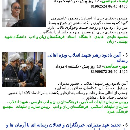
نا
-
سیاسی
-
12 روز پیش - دوشنبه 5 مرداد
81962524
1405
ود جعفری جزی از استادش محمود عابدی می
د که به سخت گیری و نکته سنجی در شرح و بسط
 زبان زد بوده و روحیه جست وجوگری بالایی دارد.
ود جعفری جزی، نویسنده، مترجم و استاد دانشگاه، ...
ود عابدی
-
عابدی
-
دانشگاه
-
استاد
-
فرهنگستان زبان و ادب
-
دانشگاه شهید
تی
-
زبان
آیین یادبود رهبر شهید انقلاب ویژه اهالی
نه
ر
-
سیاسی
-
13 روز پیش - یکشنبه 4 مرداد
81960872
1405
ن یادبود رهبر شهید انقلاب با حضور مدیران
ول، خبرنگاران، عکاسان، فعالان رسانه ای و
جمعی از اهالی مطبوعات و رسانه بعدازظهر یکشنبه 4 مردادماه 1405 با حضور
معلی حداد عادل، مشاور ...
س سازمان تبلیغات اسلامی
-
فرهنگستان زبان و ادب فارسی
-
شهید انقلاب
-
مان تبلیغات اسلامی
-
فرهنگستان زبان و ادب
-
رییس سازمان تبلیغات
-
مجتمع
نگی هنری
تجدید عهد مدیران، خبرنگاران و فعالان رسانه ای با آرمان ها و