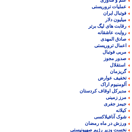
لم و فناوری
ملیات تروریستی
وتبال ایران
یلیون دلار
قابت های لیگ برتر
وایت عاشقانه
ادق المهدی
عمال تروریستی
ربی فوتبال
دور مجوز
ستقلال
ریزمان
خفیف عوارض
لومنیوم اراک
دیرکل اوقاف کردستان
رز زمینی
یمز جفری
یلانه
وک آنافیلاکسی
رزش در ماه رمضان
خست وزیر رژیم صهیونیستی