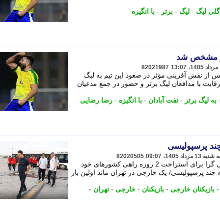
گلی لیگ
-
لیگ
-
برتر
-
با انگیزه
تر مشخص شد
82021987
 از نقش آفرینی مؤثر در صعود این تیم به لیگ
ی رقابت با مدافعان لیگ برتر و حضور در جمع مدعیان
به لیگ برتر
-
نفت آبادان
-
با انگیزه
-
رضا رضایی
82020505
بازیکنان خارجی پرسپولیس به غیر از دنیل گرا برای استراحت 2 روزه راهی کشورهای خود
رخصی 48 ساعته تارتار به چند پرسپولیسی/ یک خارجی در تهران ماند اولین بار
بازیکنان خارجی
-
بازیکنان
-
خارجی
-
تهران
-