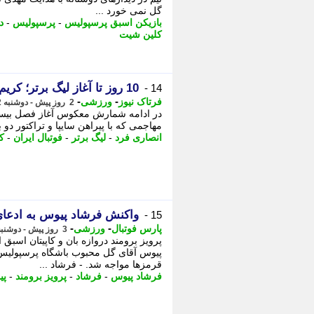
گل نمی خورد ...
بازیکن اسبق پرسپولیس
-
پرسپولیس
-
د
کلین شیت
10 روز تا آغاز لیگ برتر؛ کریم انصاری فرد، مهاجمی که دو بار آقای گل فوتبال ایران شد
14 -
-
-
فرتاک نیوز
ورزشی
2 روز پیش - دوشنبه 12 مرداد 1405، 22:25
در ادامه شمارش معکوس آغاز فصل بیست و
مهاجمی که با پیراهن سایپا و تراکتور دو ب
انصاری فرد
-
لیگ برتر
-
فوتبال ایران
-
ک
واکنش فرشاد پیوس به ادعای
15 -
-
-
پارس فوتبال
ورزشی
3 روز پیش - دوشنبه 12 مرداد 1405، 17:17
پرویز برومند دروازه بان و کاپیتان اسبق
پیوس آقای گل محبوب باشگاه پرسپولیس
قرمزها مواجه شد. - فرشاد ...
فرشاد پیوس
-
فرشاد
-
پرویز برومند
-
پی