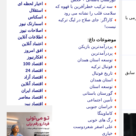
اخبار لحظه ای
سه ترکیب خطرآفرین با قهوه که
استقلال
سلامت قلب را نشانه می رود
اسکناس
می با
کاراگر: جای صلاح در لیگ ترکیه
اسمارتک نیوز
نیست!
اصلاحات نیوز
اطلاعات آنلاین
موضوعات داغ:
اعتماد آنلاین
پردرآمدترین بازیکن
افق امروز
پردرآمدترین
افکارنیوز
توسعه استان همدان
اقتصاد 100
فوتبال ترکیه
اقتصاد 24
 سابق
تاریخ فوتبال
اقتصاد آزاد
استان همدان
اقتصاد آنلاین
توسعه استان
اقتصاد ایران
گورستان باستانی
اقتصاد معاصر
تأمین اجتماعی
اقتصاد نیوز
خراسان جنوبی
اکو ایران
کاماوینگا
اکوفارس
رگ های خونی
اکونگار
علی اصغر شعردوست
اکونیوز
خیاری