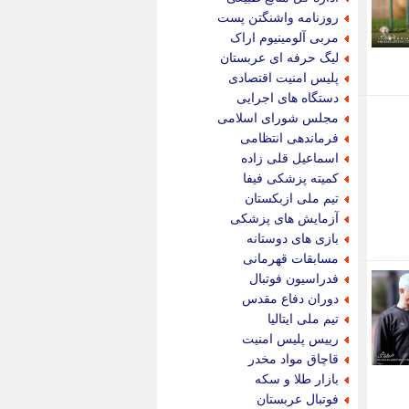
پیام نفت
روزنامه واشنگتن پست
تابناک
مربی آلومینیوم اراک
تازه نیوز
لیگ حرفه ای عربستان
تبیان
پلیس امنیت اقتصادی
تجارت نیوز
دستگاه های اجرایی
تحریریه
مجلس شورای اسلامی
ترابر نیوز
فرماندهی انتظامی
ترفندباز
اسماعیل قلی زاده
تریبون اقتصاد
کمیته پزشکی فیفا
تسنیم نیوز
تیم ملی ازبکستان
تک ناک
آزمایش های پزشکی
تکراتو
بازی های دوستانه
توریسم آنلاین
مسابقات قهرمانی
تولید نیوز
فدراسیون فوتبال
تیتر فوری
دوران دفاع مقدس
تیکنا
تیم ملی ایتالیا
جاب ویژن
رییس پلیس امنیت
جار نیوز
قاچاق مواد مخدر
جالبتر
بازار طلا و سکه
جام جم
فوتبال عربستان