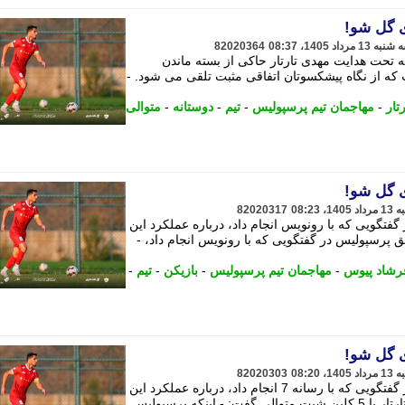
ی گل شو!
82020364
نه تحت هدایت مهدی تارتار حاکی از بسته ماندن
قه متوالی است که از نگاه پیشکسوتان اتفاقی مثبت تلقی می شود. -
تار
-
مهاجمان تیم پرسپولیس
-
تیم
-
دوستانه
-
متوالی
ی گل شو!
82020317
تگویی که با رونویس انجام داد، درباره عملکرد این
ق پرسپولیس در گفتگویی که با رونویس انجام داد، -
رشاد پیوس
-
مهاجمان تیم پرسپولیس
-
بازیکن
-
تیم
-
ی گل شو!
82020303
فرشاد پیوس بازیکن اسبق پرسپولیس در گفتگویی که با رسانه 7 انجام داد، درباره عملکرد این
تیم در دیدارهای دوستانه با هدایت مهدی تارتار با 5 کلین شیت متوالی گفت: - اینکه پرسپولیس