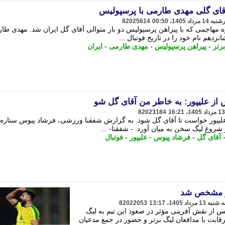
82025614
طره مهاجمی که با پیراهن پرسپولیس دو بار متوالی آقای گل ایران شد. مهدی طار
رتر
-
پیراهن پرسپولیس
-
مهدی طارمی
-
ایران
ز علیپور: به خاطر من آقای گل شو
82023184
 علیپور خواست تا آقای گل شود. به گزارش شفقنا ورزشی، فرشاد پیوس ستاره
شروع لیگ سخن به میان آورد. - شفقنا- ...
آقای گل
-
فرشاد پیوس
-
علیپور
-
فوتبال
تر مشخص شد
82022053
 از نقش آفرینی مؤثر در صعود این تیم به لیگ
ی رقابت با مدافعان لیگ برتر و حضور در جمع مدعیان