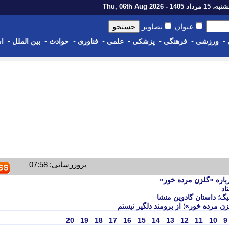
رداد 1405 - Thu, 06th Aug 2026
عنوان
تصاویر
-
-
-
-
-
-
-
-
ورزشی
فرهنگی
پزشکی
علمی
فناوری
حوادث
بین الملل
اس
بروزرسانی: 07:58
باره «گلزن مرده خور»
اد
گ؛ داستان گادوین منشا
 مرده خور»؛ از برومند دلگیر نیستم
20
19
18
17
16
15
14
13
12
11
10
9