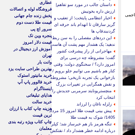
عطاری
داستان جالب در مورد سو تفاهم|
فروشگاه لوله و اتصالات
ارزش داره بخونیش
 کرد؛ مهاجمی
پخش زنده جام جهانی
اخبار انتظامی پایتخت؛ از تعقیب و
قیمت طلا دست دوم
گریز سارقان تا انهدام باند حرفه ای
سرور اچ پی
گردنبندقاپ ها
پنجره وین تک
این دردهای مفصلی را به سن ربط
قیمت دلار امروز
ندهید؛ یک هشدار مهم پشت آن هاست
آموزش ارز دیجیتال در
مهاجرانی از راز پیشرفت کشور
تهران
گفت؛ مشروطه چه درسی برای
وانت بار
امروز دارد؟ / سخنگوی دولت: وقتی
بهترین طراحی سایت یزد
کنار هم باشیم می توانیم جلو برویم /
خرید مانیتور استوک
بازخوانی یک تجربه تاریخی؛ مشروطه
خرید فالوور پاپ آپ
و نقش همگرایی در تغییرات بزرگ
اینستاگرام
منچستریونایتد سرمربی جدیدش را
هدایای تبلیغاتی
انتخاب کرد
خرید سالت
زلزله ناغان را لرزاند
هزینه چاپ کتاب با ارزان
پیش بینی قیمت طلا امروز 15 مرداد
ترین قیمت
1405/ شوک به قیمت طلا
چاپ کتاب ویژه رتبه بندی
تنگه هرمز باز هم خبرساز شد؛ کپلر
معلمان
درباره ادامه خطر هشدار داد / نفتکش