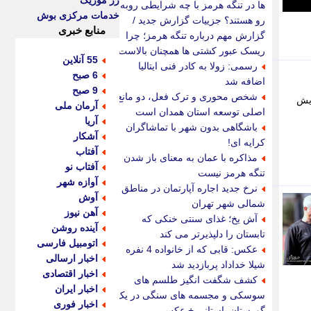
رز موزیک
ها در تنگه هرمز با چه شرایطی روبه
خدمات مرکزی بوش
رو هستند؟ جزییات گزارش جدید /
منابع خبری
گزارش مهم درباره تنگه هرمز؛ چرا
ریسک عبور کشتی ها همچنان بالاست؟
55 آنلاین
رسمی: زولا به کادر فنی ایتالیا
6 صبح
اضافه شد
9 صبح
شخص محوری و ترک فعل، دو مانع
ایش
آرمان ملی
اصلی توسعه استان همدان است
آریا
باشگاهی بدون شهر با تماشاگران
آشکار
کرایه ای!
آفتاب
مذاکره با عمان به معنای باز شدن
آفتاب نو
تنگه هرمز نیست
آوازه شهر
نرخ جدید اجاره آپارتمان در مناطق
آوش
شمالی شهر تهران
آهن نیوز
آش یخ؛ غذای سنتی خنکی که
آینده روشن
تابستان را دلپذیرتر می کند
اتومبیل فارسی
عکس: قابی که از خانواده 4 نفره
اخبار ارسالی
شیلا خداداد پربازدید شد
اخبار اقتصادی
کشف شگفت انگیز طلسم های
اخبار ایران
سوسکی و مجسمه های سنگی در یک
اخبار فوری
گورستان باستانی + عکس