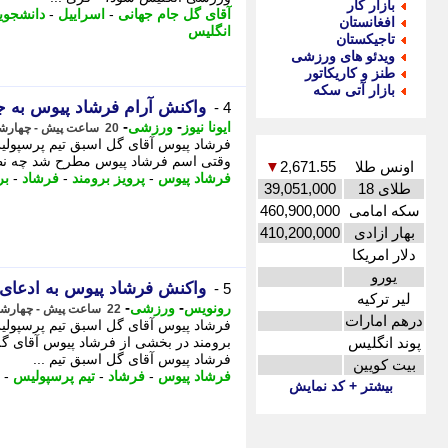
بازار کار
آقای گل جام جهانی
-
اسراییل
-
دانشجوی
افغانستان
انگلیس
تاجیکستان
ویدئو های ورزشی
طنز و کاریکاتور
بازار آتی سکه
واکنش آرام فرشاد پیوس به جن
4 -
-
-
ایونا نیوز
ورزشی
20 ساعت پیش - چهارشنبه 14 مرداد 1405، 11:51
فرشاد پیوس آقای گل اسبق تیم پرسپولی
وقتی اسم فرشاد پیوس مطرح شد چه نظری
اونس طلا
2,671.55
▼
فرشاد پیوس
-
پرویز برومند
-
فرشاد
-
بر
طلای 18
39,051,000
سکه امامی
460,900,000
بهار ازادی
410,200,000
دلار امریکا
یورو
واکنش فرشاد پیوس به ادعای 
5 -
لیر ترکیه
-
-
رونویس
ورزشی
22 ساعت پیش - چهارشنبه 14 مرداد 1405، 09:18
درهم امارات
فرشاد پیوس آقای گل اسبق تیم پرسپولیس
پوند انگلیس
برومند در بخشی از فرشاد پیوس آقای گل
فرشاد پیوس آقای گل اسبق تیم ...
بیت کویین
فرشاد پیوس
-
فرشاد
-
تیم پرسپولیس
-
بیشتر + کد نمایش