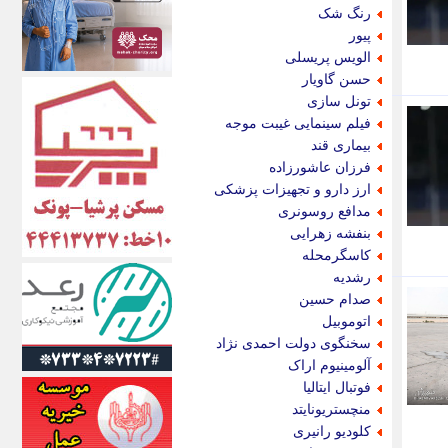
الف
رنگ شک
انتشار آنلاین
پیور
اندیشه قرن
الویس پریسلی
اندیشه معاصر
حسن گاویار
اندیشه ها
تونل سازی
انرژی پرس
فیلم سینمایی غیبت موجه
ای استخدام
بیماری قند
ایتنا
فرزان عاشورزاده
ایراف
ارز دارو و تجهیزات پزشکی
ایران آرت
مدافع روسونری
ایران آنلاین
بنفشه زهرایی
ایران زندگی
کاسگرمحله
ایران فوری
رشدیه
ایرانی روز
صدام حسین
ایرانیتال
اتوموبیل
ایرنا
سخنگوی دولت احمدی نژاد
ایسکانیوز
آلومینیوم اراک
ایسنا
فوتبال ایتالیا
ایکنا
منچستریونایتد
ایلنا
کلودیو رانیری
اینتیتر