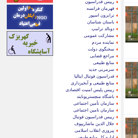
رییس فدراسیون
ایونا نیوز
قهرمان فرانسه
بازتاب آنلاین
ترابزون اسپور
باشگاه خبرنگاران
باستان شناسان
باغستان نیوز
دونالد ترامپ
بامبوک
مشارکت عمومی
ببین و بخون
نماینده مردم
بدینسان
سخنگوی دولت
بنکر
مراجع قضایی
بیت ران
منابع طبیعی
پارس فوتبال
سرمربی جدید
پارسینه
فدراسیون فوتبال ایتالیا
پارسینه پلاس
منابع طبیعی و آبخیزداری
پاز آنلاین
رییس پلیس امنیت اقتصادی
پاس گل
باشگاه منچستریونایتد
پانا
سازمان تأمین اجتماعی
پرتو نیوز
سازمان تامین اجتماعی
پرسون
رییس فدراسیون فوتبال
پنجره نیوز
جلال الدین ماشاریپوف
پویامگ
پیروزی انقلاب اسلامی
پویه آنلاین
اداره کل منابع طبیعی