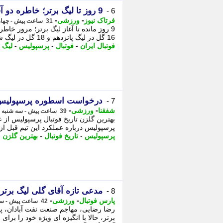
9 روز تا لیگ برتر؛ خاطره دو آقای گلی مهدی طارمی با پرسپولیس
6 -
-
-
فرتاک نیوز
ورزشی
31 ساعت پیش - چهارشنبه 14 مرداد 1405، 00:50
9 روز مانده تا آغاز لیگ برتر؛ مرور خا
16 گل در لیگ پانزدهم و 18 گل در لیگ شانزدهم نام خود را در تاریخ فوتبال ...
فوتبال ایران
-
فوتبال
-
پرسپولیس
-
لیگ ب
درخواست اسطوره پرسپولیس ا
7 -
-
-
شفقنا
ورزشی
39 ساعت پیش - سه شنبه 13 مرداد 1405، 16:21
بهترین گلزن تاریخ فوتبال پرسپولیس از
پرسپولیس درباره عملکرد این تیم قبل از 
پرسپولیس
-
تاریخ فوتبال
-
بهترین گلزن
-
مدعی تازه آقای گلی لیگ بر
8 -
-
-
پارس فوتبال
ورزشی
42 ساعت پیش - سه شنبه 13 مرداد 1405، 13:17
رضا رضایی، مهاجم صنعت نفت آبادان، پس
برتر، حالا با انگیزه ای ویژه خود را برا