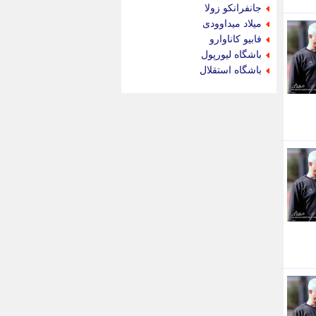
جدید پرس
جانفرانکو زولا
جماران
میلاد میداوودی
جوان ایرانی
فابیو کاناوارو
جهان مانا
باشگاه لیورپول
جهان نگر
باشگاه استقلال
جهان نیوز
چطور
چمپیونات
چمدون
چه خبر
حادثه 24
حرف تو
حوادث پلاس
حوزه نیوز
خبر آنلاین
خبر جنوب
خبر سیاسی
خبر گردون
خبر ورزشی
خبرجو
خبرجو 24