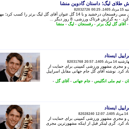
ش طلای لیگ؛ داستان گادوین منشا
82032726
گادوین منشا در لیگ بیست ویکم با پیراهن مس رفسنجان درخشید و با 14 گل عنوان آقای گل لیگ برتر را کسب
 به گزارش فرتاک ورزشی، 8 روز دیگر ...
آقای گل لیگ برتر
-
رفسنجان
-
لیگ
-
منشا
اییل ایستاد
82031768
س و مجری مشهور ورزشی کمپینی برای حمایت از
د کرد. نوشته آقای گل جام جهانی مقابل اسراییل
ان
-
تیم ملی انگلیس
-
جام جهانی
-
آقای گل
-
اییل ایستاد
82028240
س و مجری مشهور ورزشی کمپینی برای حمایت از
د کرد. گری لینکر قبل از اینکه مشهورترین مجری