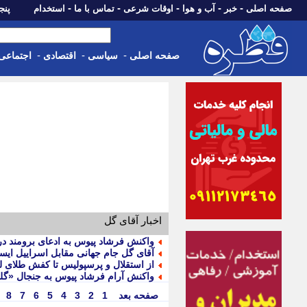
-
-
-
-
-
صفحه اصلی
خبر
آب و هوا
اوقات شرعی
تماس با ما
استخدام
پنجشنبه، 15 م
-
-
-
صفحه اصلی
سیاسی
اقتصادی
اجتماعی
اخبار آقای گل
واکنش فرشاد پیوس به ادعای برومند در
آقای گل جام جهانی مقابل اسراییل ایست
از استقلال و پرسپولیس تا کفش طلای لی
واکنش آرام فرشاد پیوس به جنجال «گلزن
صفحه بعد
1
2
3
4
5
6
7
8