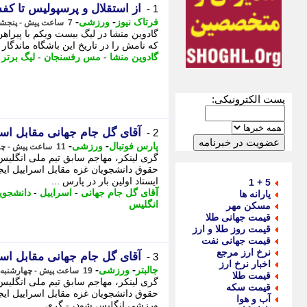
از استقلال و پرسپولیس تا کف
1 -
-
-
فرتاک نیوز
ورزشی
7 ساعت پیش - پنجشنبه 15 مرداد 1405، 00:25
که نامش را در تاریخ این باشگاه ماندگار کرد. -
گادوین منشا
-
مس رفسنجان
-
لیگ برتر
-
پست الکترونیکی:
آقای گل جام جهانی مقابل اسر
2 -
-
-
پارس فوتبال
ورزشی
11 ساعت پیش - چهارشنبه 14 مرداد 1405، 20:57
گری لینکر، مهاجم سابق تیم ملی انگلی
حقوق دانشجویان غزه مقابل اسراییل ایجا
ایستاد اولین بار در پارس ...
5 + 1
آقای گل جام جهانی
-
اسراییل
-
دانشجوی
یارانه ها
انگلیس
مسکن مهر
قیمت جهانی طلا
قیمت روز طلا و ارز
قیمت جهانی نفت
نرخ ارز مرجع
آقای گل جام جهانی مقابل اسر
3 -
اخبار نرخ ارز
-
-
جالبتر
ورزشی
19 ساعت پیش - چهارشنبه 14 مرداد 1405، 12:07
قیمت طلا
گری لینکر، مهاجم سابق تیم ملی انگلی
قیمت سکه
حقوق دانشجویان غزه مقابل اسراییل ایجا
آب و هوا
ورزشی انگلیس شود، - گری ...