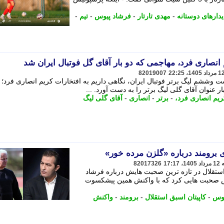
یدارهای دوستانه
-
مهدی تارتار
-
فرشاد پیوس
-
تیم
-
82019007
ششم لیگ برتر فوتبال ایران، نگاهی داریم به افتخارات کریم انصاری فرد؛
ار عنوان آقای گلی لیگ برتر را به دست آورد. ...
ریم انصاری فرد،
-
برتر
-
انصاری
-
آقای گلی لیگ
 برومند درباره «گلزن مرده خور»
82017326
 استقلال در تازه ترین صحبت هایش درباره فرشاد
 صحبت هایی کرد که با واکنش همین پیشکسوت
وس
-
کاپیتان اسبق استقلال
-
برومند
-
واکنش