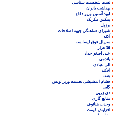
ست شخصیت شناسی
هداشت بانوان
وید آستین وزیر دفاع
مکس مکزیک
رزیل
ورای هماهنگی جبهه اصلاحات
کنه
ریال فوق لیسانسه
هزار
لی اصغر حداد
اندمی
لی عبادی
قکند
فته
شام المشیشی نخست وزیر تونس
ابی
ی زربی
نابع گازی
حدت هنانوف
فزایش قیمت