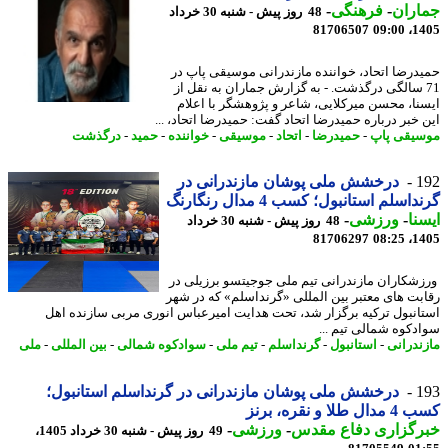
اران
-
فرهنگی
-
48 روز پیش - شنبه 30 خرداد
81706507
1405
درضا اتحاد، خواننده مازندرانی موسیقی پاپ در
7 سالگی درگذشت. - به گزارش جماران به نقل از
نا، محسن میرکلایی، شاعر و پژوهشگر با اعلام
 خبر درباره حمیدرضا اتحاد گفت: حمیدرضا اتحاد، ...
یقی پاپ
-
حمیدرضا
-
اتحاد
-
موسیقی
-
خواننده
-
حمید
-
درگذشت
1
درخشش ملی پوشان مازندرانی در
اسلم استانبول؛ کسب 4 مدال رنگارنگ
نا
-
ورزشی
-
48 روز پیش - شنبه 30 خرداد
81706297
1405
شکاران مازندرانی تیم ملی جوجیتسو برزیلی در
بت های معتبر بین المللی «گرنداسلم» که در شهر
انبول ترکیه برگزار شد، تحت هدایت امیرعباس انوری مربی سازنده اهل
دکوه شمالی تیم ...
ندرانی
-
استانبول
-
گرنداسلم
-
تیم ملی
-
سوادکوه شمالی
-
بین المللی
-
ملی
1
درخشش ملی پوشان مازندرانی در گرنداسلم استانبول؛
طلا و نقره، برنز
رگزاری دفاع مقدس
-
ورزشی
-
49 روز پیش - شنبه 30 خرداد 1405،