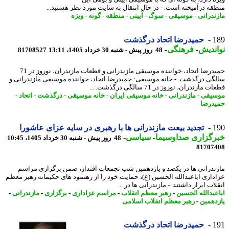
قه درآمیخته است. - در ﺣﺎل اﻧﺘﻘﺎل ﺑﻪ ﺳﺎﯾﺖ ﻣﻮرد ﻧﻈﺮ ﻫﺴﺘﯿﺪ...
ندرانی
-
موسیقی
-
سوگ
-
آیینی
-
منطقه
-
گونه
-
ویژه
1
حمیدرضا اتحاد درگذشت
ندیش
-
فرهنگی
-
48 روز پیش - شنبه 30 خرداد 1405، 13:11
81708527
حمیدرضا اتحاد، خواننده موسیقی مازندرانی و قطعات مازندران، نوروز در 71
گی درگذشت. - خانه موسیقی: حمیدرضا اتحاد، خواننده موسیقی مازندرانی و
 مازندران، نوروز در 71 سالگی درگذشت. ...
یقی
-
مازندرانی
-
خانه موسیقی ایران
-
خانه موسیقی
-
درگذشت
-
اتحاد
-
درضا
1
تجدید بیعت مازندرانی ها با رهبری در سایه عزای عاشورا
رگزاری صداوسیما
-
سیاسی
-
48 روز پیش - شنبه 30 خرداد 1405، 10:45
81707
ندرانی ها در یکصد و یازدهمین شب تجمعات اقتدار، ضمن برگزاری مراسم
داری اباعبدالله الحسین (ع)، حمایت خود را از رهنمود های حکیمانه رهبر معظم
اب ابراز داشتند. - مازندرانی ها در ...
عبدالله الحسین
-
رهبر معظم انقلاب
-
مراسم عزاداری
-
برگزاری
-
مازندرانی
-
دهمین
-
رهبر معظم انقلاب اسلامی
1
حمیدرضا اتحاد درگذشت