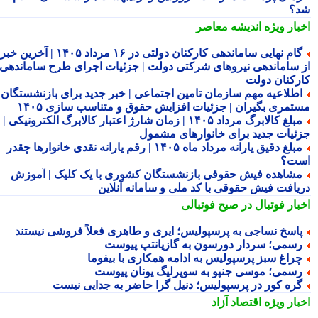
؟
بار ویژه
اندیشه معاصر
گام نهایی ساماندهی کارکنان دولتی در ۱۶ مرداد ۱۴۰۵ | آخرین خبر
 ساماندهی نیروهای شرکتی دولت | جزئیات اجرای طرح ساماندهی
رکنان دولت
طلاعیه مهم سازمان تامین اجتماعی | خبر جدید برای بازنشستگان و
تمری بگیران | جزئیات افزایش حقوق و متناسب سازی ۱۴۰۵
مبلغ کالابرگ مرداد ۱۴۰۵ | زمان شارژ اعتبار کالابرگ الکترونیکی |
ئیات جدید برای خانوارهای مشمول
مبلغ دقیق یارانه مرداد ماه ۱۴۰۵ | رقم یارانه نقدی خانوارها چقدر
ت؟
شاهده فیش حقوقی بازنشستگان کشوری با یک کلیک | آموزش
یافت فیش حقوقی با کد ملی و سامانه آنلاین
بار فوتبال در صبح فوتبالی
اسخ نساجی به پرسپولیس؛ ایری و طاهری فعلاً فروشی نیستند
سمی؛ سردار دورسون به گازیانتپ پیوست
راغ سبز پرسپولیس به ادامه همکاری با بیفوما
سمی؛ موسی جنپو به سوپرلیگ یونان پیوست
ره کور در پرسپولیس؛ دنیل گرا حاضر به جدایی نیست
بار ویژه
اقتصاد آزاد