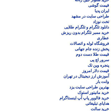
مت گوشی
ان پدیا
احی سایت در مشهد
 نوزاد
لود تلگرام و تلگرام طلایی
د ممبر تلگرام بدون ریزش
اری
شگاه لوله و اتصالات
 زنده جام جهانی
مت طلا دست دوم
ر اچ پی
ره وین تک
ت دلار امروز
زش ارز دیجیتال در تهران
ت بار
رین طراحی سایت یزد
د مانیتور استوک
د فالوور پاپ آپ اینستاگرام
یای تبلیغاتی
ید سالت