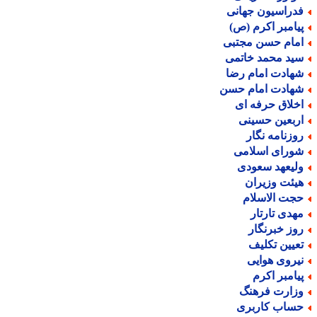
دراسیون جهانی
یامبر اکرم (ص)
مام حسن مجتبی
ید محمد خاتمی
هادت امام رضا
هادت امام حسن
خلاق حرفه ای
ربعین حسینی
وزنامه نگار
ورای اسلامی
لیعهد سعودی
یئت وزیران
جت الاسلام
هدی تارتار
وز خبرنگار
عیین تکلیف
یروی هوایی
یامبر اکرم
زارت فرهنگ
ساب کاربری