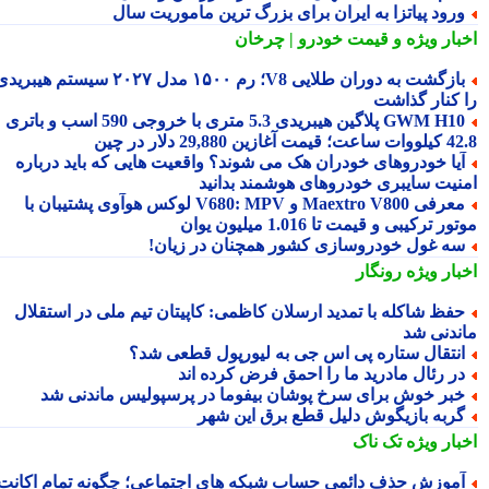
رود پیاتزا به ایران برای بزرگ ترین ماموریت سال
بار ویژه
و قیمت خودرو | چرخان
بازگشت به دوران طلایی V8؛ رم ۱۵۰۰ مدل ۲۰۲۷ سیستم هیبریدی
 کنار گذاشت
GWM H10 پلاگین هیبریدی 5.3 متری با خروجی 590 اسب و باتری
 آغازین 29,880 دلار در چین
یا خودروهای خودران هک می شوند؟ واقعیت هایی که باید درباره
نیت سایبری خودروهای هوشمند بدانید
معرفی Maextro V800 و V680: MPV لوکس هوآوی پشتیبان با
ر ترکیبی و قیمت تا 1.016 میلیون یوان
ه غول خودروسازی کشور همچنان در زیان!
بار ویژه
رونگار
فظ شاکله با تمدید ارسلان کاظمی: کاپیتان تیم ملی در استقلال
ندنی شد
نتقال ستاره پی اس جی به لیورپول قطعی شد؟
ر رئال مادرید ما را احمق فرض کرده اند
بر خوش برای سرخ پوشان بیفوما در پرسپولیس ماندنی شد
ربه بازیگوش دلیل قطع برق این شهر
بار ویژه
تک ناک
موزش حذف دائمی حساب شبکه های اجتماعی؛ چگونه تمام اکانت