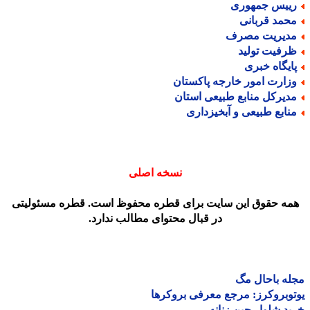
ییس جمهوری
حمد قربانی
دیریت مصرف
رفیت تولید
ایگاه خبری
زارت امور خارجه پاکستان
دیرکل منابع طبیعی استان
نابع طبیعی و آبخیزداری
نسخه اصلی
مه حقوق این سایت برای قطره محفوظ است. قطره مسئولیتی
در قبال محتوای مطالب ندارد.
ه باحال مگ
وبروکرز: مرجع معرفی بروکرها
د شلوار جین زنانه