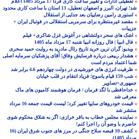
تعطیلی ادارات و تغییر ساعت کاری فردا 17 مرداد 1405 اعلام
هران، البرز و اصفهان تعطیل، 13 استان با ساعت کاری محدود
ستوری رامین رضاییان بعد جدایی از استقلال
قصد غیرمنتظره برای سرمربی استقلالی در فوتبال ایران +
ییات
شک های سحر دولتشاهی در آغوش غزل شاکری+ فیلم
ل انبیا | فال روزانه انبیا شنبه 17 مرداد ماه 1405
یدیو| گران ترین خرید تاریخ رئال مادرید به روایت حمید سحری
شدار ربیعی درباره فرسایش وفاق؛ آقای پزشکیان سرمایه اصلی
 اعتماد مردم است
رفیت انرژی های خورشیدی در دولت چهاردهم 4.6 برابر شد
شب 159 قیام یاسوج؛ فریاد انتقام در قلب خیابان
هوری+تصاویر
داحافظی با لگد فرمان / فرمان هوشمند کامیون های ماک
رفی شد
قیمت خودروهای سایپا تغییر کرد؛ لیست قیمت جمعه 16 مرداد
تشر شد
ماینده مجلس خطاب به باقر خرازی: اگر به شلاق محکوم شوی
رم با وضو آن را اجرا کنم!
کشف 10 قبضه سلاح جنگی در مرز های جنوب شرق ایران (16
 1405)