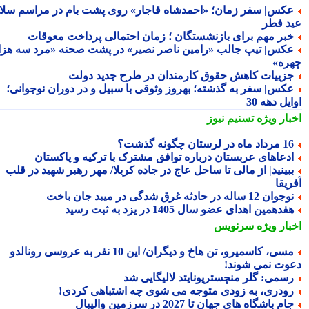
کس| سفر زمان؛ «احمدشاه قاجار» روی پشت بام در مراسم سلام
د فطر
بر مهم برای بازنشستگان ؛ زمان احتمالی پرداخت معوقات
کس| تیپ جالب «رامین ناصر نصیر» در پشت صحنه «مرد سه هزار
ره»
زییات کاهش حقوق کارمندان در طرح جدید دولت
کس| سفر به گذشته؛ بهروز وثوقی با سبیل و در دوران نوجوانی؛
یل دهه 30
بار ویژه
تسنیم نیوز
داد ماه در لرستان چگونه گذشت؟
دعاهای عربستان درباره توافق مشترک با ترکیه و پاکستان
بینید| از مالی تا ساحل عاج در جاده کربلا/ مهر رهبر شهید در قلب
یقا
جوان 12 ساله در حادثه غرق شدگی در میبد جان باخت
فدهمین اهدای عضو سال 1405 در یزد به ثبت رسید
بار ویژه
سرنویس
مسی، کاسمیرو، تن هاخ و دیگران/ این 10 نفر به عروسی رونالدو
وت نمی شوند!
سمی: گلر منچستریونایتد لالیگایی شد
ودری، به زودی متوجه می شوی چه اشتباهی کردی!
ام باشگاه های جهان تا 2027 در سرزمین والیبال