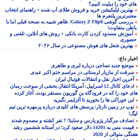
ی خود را دیلیت کنیم؟
هترین اپلیکیشن خرید و فروش طلای آب شده + راهنمای انتخاب
تبرترین پلتفرم ها
بررسی گوشی Galaxy Z Flip8؛ ظاهر شبیه به نسخه قبلی اما با
طن متفاوت!
موزش مسدود کردن کارت بانکی + روش های آنلاین، تلفنی و
وری
هترین شغل های هوش مصنوعی در سال ۲۰۲۶
ار داغ:
وضع جدید نساجی درباره ایری و طاهری
رقت از مازیار لرستانی در مراسم ختم اکبر عبدی
خرین اخبار نقل و انتقالات فوتبال ایران
ادعای کانال 12 اسراییل: آمریکا انتقال بخشی از سوخت رسان
 خود را که در فرودگاه بن گوریون مستقر بودند، آغاز کرده
ین خوراکی ها را بخورید تا آلزایمر نگیرید
وپ در زمین تارتار/ پرسش های کلیدی درباره پرمهره ترین تیم
!
ادف مرگبار پژو پارس و ساینا؛ 7 نفر کشته و مصدوم شدند
قیمت مس به 14201 دلار صعود کرد؛ در آستانه ششمین رشد
گی متوالی از 2020