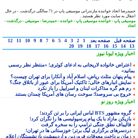
حمیدرضا اتحاد خواننده مازندرانی موسیقی پاپ در 71 سالگی درگذشت. - در ﺣﺎل
ﻘﺎل ﺑﻪ ﺳﺎﯾﺖ ﻣﻮرد ﻧﻈﺮ ﻫﺴﺘﯿﺪ...
یقی پاپ
-
خواننده موسیقی پاپ
-
خواننده
-
حمیدرضا
-
موسیقی
-
درگذشت
-
د
حه قبل
صفحه بعد
1
2
3
4
5
6
7
8
9
10
11
12
20
19
18
17
16
15
14
بار ویژه
ایونا نیوز
عتراض خانواده لاریجانی به ادعای کوثری؛ «منتظر نظر رسمی
نید»
یام پنهان مثلث ریاض، اسلام آباد و آنکارا برای تهران چیست؟
مایش انبارهای خالی؛ تاکتیک آمریکا برای عبور از باتلاق جنگ؟
م هم گره مذاکرات لبنان و اسراییل را باز نکرد
روج بی سروصدا؛ سوخت رسان های آمریکا چمدان بستند
بار ویژه
روز نو
روه مشهور BTS لباس ایرانی را بر تن کردند!
ازیکن مازاد با یک پیام پرسپولیسی ها را نگران کرد!
الیباف نطق جنگی ترامپ را به سخره گرفت
ردسرهای برگزاری لیگ برتر؛ خوزستانی ها در تهران!
مان پرداخت معوقات فروردین و اردیبهشت بازنشستگان اعلام