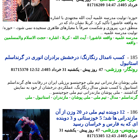
14، 14:47
81716209
ه/ تولیت مدرسه علمیه آیت الله مجتهدی با اشاره
واقعه عاشورا تأکید کرد: کربلا نشان داد که در
ق دین، پیروزی و شکست صرفاً با معیارهای ظاهری سنجیده نمی شود، - حوزه/
یت مدرسه علمیه ...
سه علمیه
-
واقعه عاشورا
-
آیت الله
-
کربلا
-
اشاره
-
حجت الاسلام والمسلمین
قعه
1
کسب 6مدال رنگارنگ/ درخشش برادران انوری در گرنداسلم
انبول
گار
-
ورزشی
-
47 روز پیش - یکشنبه 31 خرداد 1405، 12:52
81715370
 پوشان مازندرانی تیم ملی جوجیتسو برزیلی ایران در رقابت های گرنداسلم
انبول با کسب شش مدال رنگارنگ، عملکردی درخشان از خود به نمایش
شتند. - ملی پوشان مازندرانی تیم ملی جوجیتسو ...
داسلم
-
مدال
-
تیم ملی
-
ملی پوشان
-
مازندران
-
استانبول
-
ملی
1
12 دوبنده تیم ملی در 20 وزن از آن
که به فارس و خراسان رسید
نویس
-
ورزشی
-
47 روز پیش - یکشنبه 31
14، 12:43
81715305