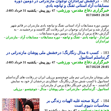
1
درخشش تیراندازان نوجوان مازندرانی در دومین دوره
بقات آزاد استانی تفنگ و تپانچه بادی
رگزاری دفاع مقدس
-
ورزشی
-
47 روز پیش - یکشنبه 31 خرداد 1405،
81718493
20
ین دوره مسابقات آزاد استانی تفنگ و تپانچه بادی مازندران در قائم شهر
زار شد و تیراندازان نوجوان در این رقابت گل کاشتند و درخشیدند. - به
رش دفاع پرس از مازندران، دومین دوره مسابقات ...
نداز
-
تپانچه بادی
-
تفنگ و تپانچه
-
دوره مسابقات
-
مسابقات آزاد
-
مازندران
-
اندازان
1
کسب 6 مدال رنگارنگ؛ درخشش ملی پوشان مازندرانی در
داسلم استانبول
رگزاری دفاع مقدس
-
ورزشی
-
47 روز پیش - یکشنبه 31 خرداد 1405،
81718228
20
 پوشان مازندرانی تیم ملی جوجیتسو برزیلی ایران در رقابت های گرنداسلم
انبول با کسب شش مدال رنگارنگ، عملکردی درخشان از خود به نمایش
شتند. - به گزارش خبرنگار دفاع پرس از مازندران، ...
انبول
-
گرنداسلم
-
مازندرانی
-
ملی پوشان
-
مدال
-
جوجیتسو
-
برزیلی
1
کربلا صحنه غلبه الهیات زندگی بر
اسبات دنیوی است
ه نیوز
-
سیاسی
-
47 روز پیش - یکشنبه 31