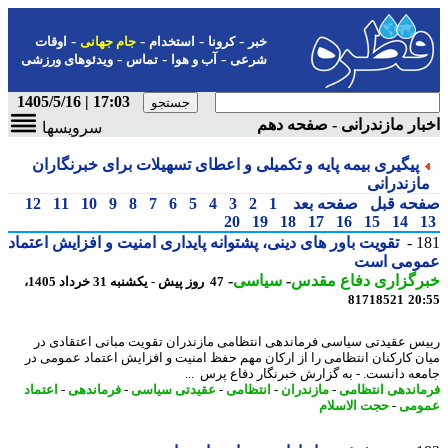
-
-
-
-
خبر
کرونا
استخدام
جام جهانی
اوقات
-
-
-
شرعی
آب و هوا
تماس
ویدئوهای ورزشی
17:03 | 1405/5/16
ار مازندرانی - صفحه دهم
سرویسها
پیگیری بیمه پایه و تکمیلی و اعطای تسهیلات برای خبرنگاران
ازندرانی
حه قبل
صفحه بعد
1
2
3
4
5
6
7
8
9
10
11
12
20
19
18
17
16
15
14
1
تقویت باور های دینی، پشتوانه پایداری امنیت و افزایش اعتماد
ومی است
رگزاری دفاع مقدس
-
سیاسی
-
47 روز پیش - یکشنبه 31 خرداد 1405،
81718521
20
س عقیدتی سیاسی فرماندهی انتظامی مازندران تقویت مبانی اعتقادی در
ن کارکنان انتظامی را از ارکان مهم حفظ امنیت و افزایش اعتماد عمومی در
عه دانست. - به گزارش خبرنگار دفاع پرس ...
اندهی انتظامی
-
مازندران
-
انتظامی
-
عقیدتی سیاسی
-
فرماندهی
-
اعتماد
ومی
-
حجت الاسلام