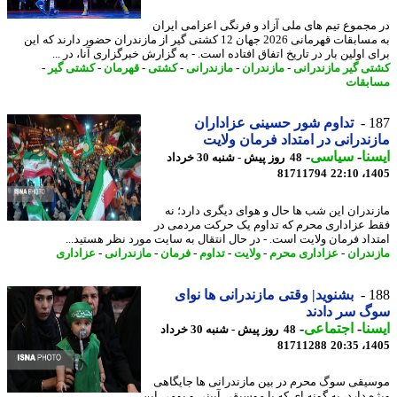
مجموع تیم های ملی آزاد و فرنگی اعزامی ایران
به مسابقات قهرمانی 2026 جهان 12 کشتی گیر از مازندران حضور دارند که این
 اولین بار در تاریخ اتفاق افتاده است. - به گزارش خبرگزاری آنا، در ...
ی گیر مازندرانی
-
مازندران
-
مازندرانی
-
کشتی
-
قهرمان
-
کشتی گیر
-
بقات
1
تداوم شور حسینی عزاداران
ندرانی در امتداد فرمان ولایت
نا
-
سیاسی
-
48 روز پیش - شنبه 30 خرداد
81711794
1405
ندران این شب ها حال و هوای دیگری دارد؛ نه
 عزاداری محرم که تداوم یک حرکت مردمی در
داد فرمان ولایت است. - در ﺣﺎل اﻧﺘﻘﺎل ﺑﻪ ﺳﺎﯾﺖ ﻣﻮرد ﻧﻈﺮ ﻫﺴﺘﯿﺪ...
ندران
-
عزاداری محرم
-
ولایت
-
تداوم
-
فرمان
-
مازندرانی
-
عزاداری
1
بشنوید| وقتی مازندرانی ها نوای
 سر دادند
نا
-
اجتماعی
-
48 روز پیش - شنبه 30 خرداد
81711288
1405
یقی سوگ محرم در بین مازندرانی ها جایگاهی
ه دارد، به گونه ای که با موسیقی آیینی و بومی این