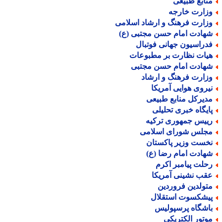
نابع طبیعی
زارت خارجه
زارت فرهنگ و ارشاد اسلامی
هادت امام حسن مجتبی (ع)
دراسیون جهانی فوتبال
یات نظارت بر مطبوعات
هادت امام حسن مجتبی
زارت فرهنگ و ارشاد
یروی هوایی آمریکا
دیرکل منابع طبیعی
ایگاه خبری تحلیلی
ییس جمهوری ترکیه
جلس شورای اسلامی
خست وزیر پاکستان
هادت امام رضا (ع)
حلت پیامبر اکرم
قب نشینی آمریکا
تولدین فروردین
یشکسوت استقلال
اشگاه پرسپولیس
وتور الکتریکی