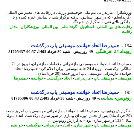
81705549
01
شکاران مازندرانی تیم ملی جوجیتسو برزیلی در رقابت های معتبر بین المللی
نداسلم» که در شهر استانبول ترکیه برگزار شد، با نمایش خیره کننده و با
گی بالای فنی، - به گزارش خبرنگار ...
بت های بین المللی
-
استانبول
-
گرنداسلم
-
بین المللی
-
ورزشکاران
-
مدال
-
بت
1
حمیدرضا اتحاد خواننده موسیقی پاپ درگذشت
اد 24
-
فرهنگی
-
49 روز پیش - شنبه 30 خرداد 1405، 00:57
81705437
حمیدرضا اتحاد، خواننده موسیقی مازندرانی و قطعات مازندران، نوروز در 71
سالگی درگذشت. - رویداد24 خانه موسقی ایران اعلام کرد: حمیدرضا اتحاد
نده مازندرانی موسیقی پاپ امروز جمعه (29 خردادماه) ...
یقی
-
موسیقی پاپ
-
مازندرانی
-
اتحاد
-
درگذشت
-
خواننده
-
حمیدرضا
1
حمیدرضا اتحاد خواننده موسیقی پاپ درگذشت
نویس
-
سیاسی
-
49 روز پیش - شنبه 30 خرداد 1405، 00:43
81705396
گزارش رونویس، حمیدرضا اتحاد خواننده مازندرانی موسیقی پاپ امروز جمعه
(29 خردادماه) پس از تحمل دوره ای بیماری در شهر ساری درگذشت. اتحاد متولد
ه گزارش رونویس، ...
یقی
-
موسیقی پاپ
-
شهر ساری
-
اتحاد
-
مازندرانی
-
درگذشت
-
خواننده