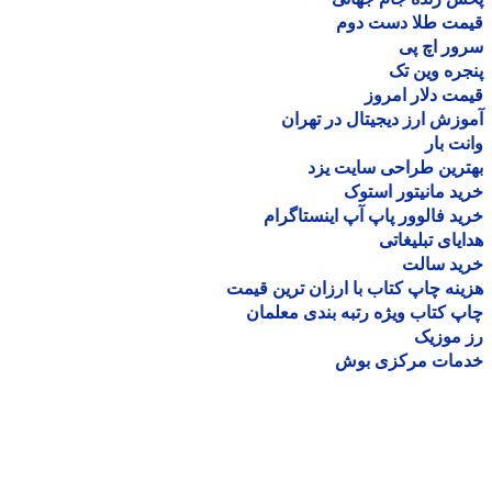
مت طلا دست دوم
ر اچ پی
ره وین تک
ت دلار امروز
زش ارز دیجیتال در تهران
ت بار
رین طراحی سایت یزد
د مانیتور استوک
د فالوور پاپ آپ اینستاگرام
یای تبلیغاتی
ید سالت
نه چاپ کتاب با ارزان ترین قیمت
 کتاب ویژه رتبه بندی معلمان
موزیک
مات مرکزی بوش