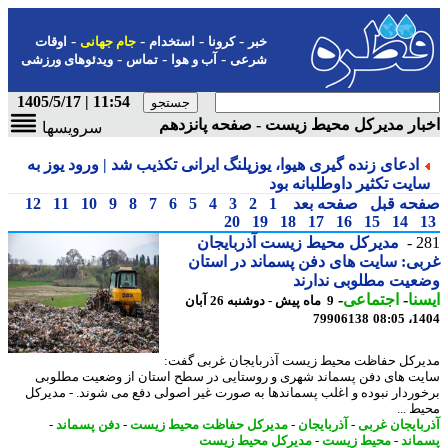
-
-
-
-
خبر
کرونا
استخدام
جام جهانی
اوقات
-
-
-
شرعی
آب و هوا
تماس
ویدئوهای ورزشی
11:54 | 1405/5/17
ار مدیرکل محیط زیست - صفحه پانزدهم
سرویسها
ادعای زنده گیری هیوا، یوزپلنگ ایرانی تکذیب شد | ورود یوز به
ایت تکثیر داوطلبانه بود
حه قبل
صفحه بعد
1
2
3
4
5
6
7
8
9
10
11
12
20
19
18
17
16
15
14
2
مدیرکل محیط زیست آذربایجان
ی: سایت های دفن پسماند در استان
یت مطلوبی ندارند
نا
-
اجتماعی
-
9 ماه پیش - دوشنبه 26 آبان
79906138
1404
رکل حفاظت محیط زیست آذربایجان غربی گفت:
ت های دفن پسماند شهری و روستایی در سطح استان از وضعیت مطلوبی
وردار نبوده و اغلب پسماندها به صورت غیر اصولی دفع می شوند. - مدیرکل
ط ...
بایجان غربی
-
آذربایجان
-
مدیرکل حفاظت محیط زیست
-
دفن پسماند
-
اند
-
محیط زیست
-
مدیرکل محیط زیست