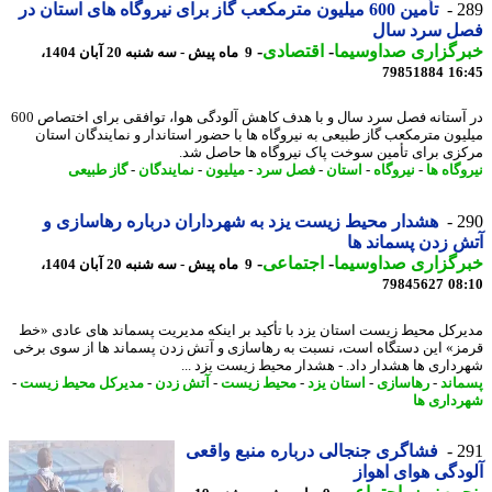
2
تأمین 600 میلیون مترمکعب گاز برای نیروگاه های استان در
ل سرد سال
رگزاری صداوسیما
-
اقتصادی
-
9 ماه پیش - سه شنبه 20 آبان 1404،
79851884
16
در آستانه فصل سرد سال و با هدف کاهش آلودگی هوا، توافقی برای اختصاص 600
یون مترمکعب گاز طبیعی به نیروگاه ها با حضور استاندار و نمایندگان استان
زی برای تأمین سوخت پاک نیروگاه ها حاصل شد.
گاه ها
-
نیروگاه
-
استان
-
فصل سرد
-
میلیون
-
نمایندگان
-
گاز طبیعی
2
هشدار محیط زیست یزد به شهرداران درباره رهاسازی و
 زدن پسماند ها
رگزاری صداوسیما
-
اجتماعی
-
9 ماه پیش - سه شنبه 20 آبان 1404،
79845627
08
رکل محیط زیست استان یزد با تأکید بر اینکه مدیریت پسماند های عادی «خط
ز» این دستگاه است، نسبت به رهاسازی و آتش زدن پسماند ها از سوی برخی
داری ها هشدار داد. - هشدار محیط زیست یزد ...
اند
-
رهاسازی
-
استان یزد
-
محیط زیست
-
آتش زدن
-
مدیرکل محیط زیست
-
داری ها
2
فشاگری جنجالی درباره منبع واقعی
دگی هوای اهواز