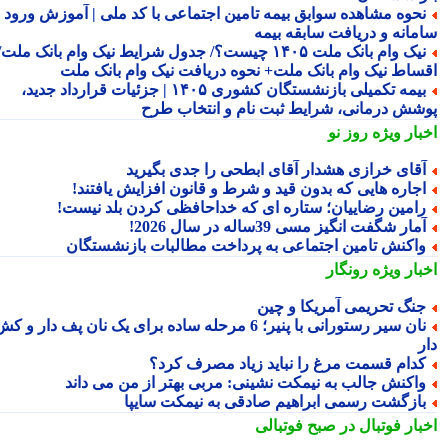
حوه مشاهده سوابق بیمه تامین اجتماعی با کد ملی | آموزش ورود به
مانه و دریافت سابقه بیمه
نیک وام بانک ملت ۱۴۰۵ چیست؟/ جدول شرایط نیک وام بانک ملت/
ساط نیک وام بانک ملت+ نحوه دریافت نیک وام بانک ملت
بیمه تکمیلی بازنشستگان کشوری ۱۴۰۵ | جزئیات قرارداد جدید،
شش درمانی، شرایط ثبت نام و انتخاب طرح
بار ویژه
روز نو
قای خرازی هشدار آقای ابطحی را جدی بگیرید
جاره هایی که بدون قید و شرط و قانون افزایش یافتند!
امین رضاییان؛ ستاره ای که خداحافظی کردن بلد نیست!
مار شگفت انگیز مسی 39ساله در سال 2026!
اکنش تامین اجتماعی به پرداخت مطالبات بازنشستگان
بار ویژه
رونگار
نگ تحریمی آمریکا و چین
نان سیر رستورانی با پنیر؛ 6 مرحله ساده برای یک نان پف دار و کش
دام قسمت مرغ را نباید زیاد مصرف کرد؟
اکنش جالب به نیمکت نشینی: مربی بهتر از من می داند
ازگشت رسمی ابراهیم صادقی به نیمکت سایپا
بار فوتبال در صبح فوتبالی