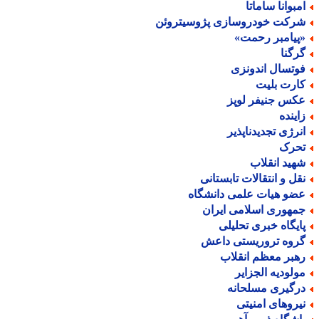
مبوانا ساماتا
رکت خودروسازی پژوسیتروئن
پیامبر رحمت»
رگنا
وتسال اندونزی
ارت بلیت
کس جنیفر لوپز
اینده
نرژی تجدیدناپذیر
حرک
هید انقلاب
قل و انتقالات تابستانی
ضو هیات علمی دانشگاه
مهوری اسلامی ایران
ایگاه خبری تحلیلی
روه تروریستی داعش
هبر معظم انقلاب
ولودیه الجزایر
رگیری مسلحانه
یروهای امنیتی