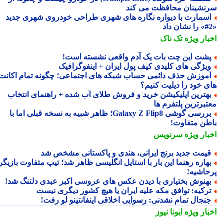
نشینان محافظت می کند
سمارت با دیواره نگاره های شهری طراحی خودروی شهری جدید
بار ویژه
تک ناک
شت این چت بات یک آدم واقعی نشسته است!
یژگی های کلیدی کیف پول ایران + اینفوگرافیک
موزش حذف دائمی حساب شبکه های اجتماعی؛ چگونه تمام اکانت
ی خود را دیلیت کنیم؟
هترین اپلیکیشن خرید و فروش طلای آب شده + راهنمای انتخاب
تبرترین پلتفرم ها
بررسی گوشی Galaxy Z Flip8؛ ظاهر شبیه به نسخه قبلی اما با
طن متفاوت!
بار ویژه
سرنویس
یمت جدید برنج ایرانی، هندی و پاکستانی مشخص شد
هاره رهنما این بار با استایل انگلیسی ظاهر شد؛ تیپ متفاوت بازیگر
حاشیه!
هنوش بختیاری با دیدن عکس های عروسی اکبر عبدی دلتنگ شد!
رکیه: توافق مکه علیه ایران یا هیچ کشور دیگری نیست
نجال تمام نشدنی: رسوایی اخلاقی اینفانتینو لو رفت!
بار ویژه
ایونا نیوز