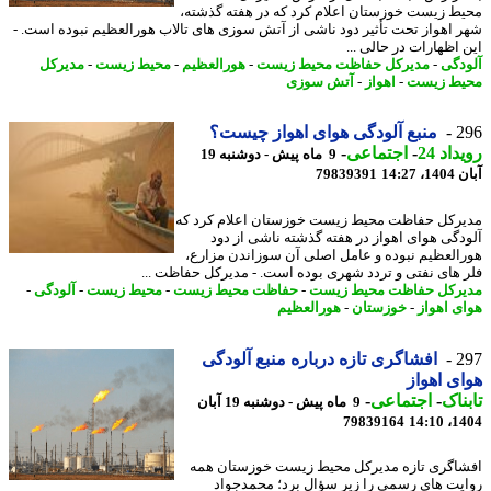
ط زیست خوزستان اعلام کرد که در هفته گذشته،
 اهواز تحت تأثیر دود ناشی از آتش سوزی های تالاب هورالعظیم نبوده است. -
 اظهارات در حالی ...
دگی
-
مدیرکل حفاظت محیط زیست
-
هورالعظیم
-
محیط زیست
-
مدیرکل
ط زیست
-
اهواز
-
آتش سوزی
2
منبع آلودگی هوای اهواز چیست؟
اد 24
-
اجتماعی
-
9 ماه پیش - دوشنبه 19
14:27
79839391
رکل حفاظت محیط زیست خوزستان اعلام کرد که
دگی هوای اهواز در هفته گذشته ناشی از دود
العظیم نبوده و عامل اصلی آن سوزاندن مزارع،
 های نفتی و تردد شهری بوده است. - مدیرکل حفاظت ...
رکل حفاظت محیط زیست
-
حفاظت محیط زیست
-
محیط زیست
-
آلودگی
-
ی اهواز
-
خوزستان
-
هورالعظیم
2
افشاگری تازه درباره منبع آلودگی
ی اهواز
ناک
-
اجتماعی
-
9 ماه پیش - دوشنبه 19 آبان
79839164
1404
اگری تازه مدیرکل محیط زیست خوزستان همه
یت های رسمی را زیر سؤال برد؛ محمدجواد