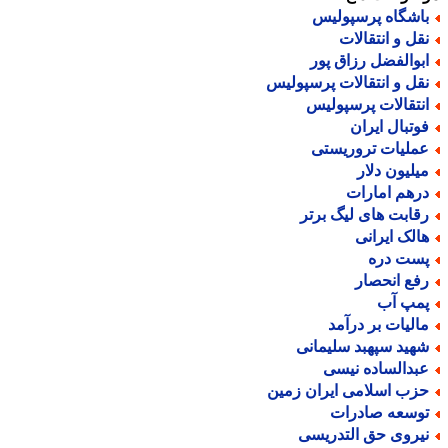
اشگاه پرسپولیس
قل و انتقالات
بوالفضل رزاق پور
قل و انتقالات پرسپولیس
نتقالات پرسپولیس
وتبال ایران
ملیات تروریستی
یلیون دلار
رهم امارات
قابت های لیگ برتر
الک ایرانی
ست دره
فع انحصار
مپ آب
الیات بر درآمد
هید سپهبد سلیمانی
بدالساده نیسی
زب اسلامی ایران زمین
وسعه صادرات
یروی حق التدریسی