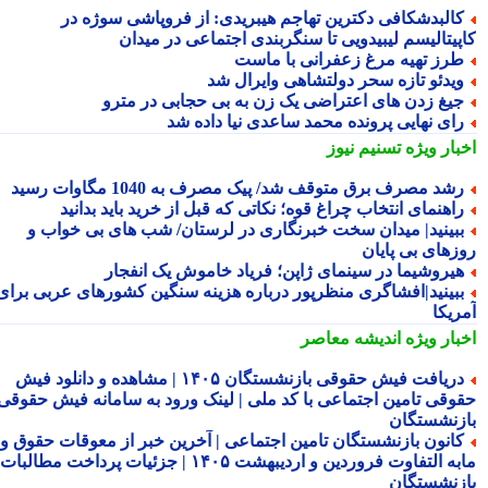
البدشکافی دکترین تهاجم هیبریدی: از فروپاشی سوژه در
پیتالیسم لیبیدویی تا سنگربندی اجتماعی در میدان
رز تهیه مرغ زعفرانی با ماست
یدئو تازه سحر دولتشاهی وایرال شد
یغ زدن های اعتراضی یک زن به بی حجابی در مترو
ای نهایی پرونده محمد ساعدی نیا داده شد
بار ویژه
تسنیم نیوز
شد مصرف برق متوقف شد/ پیک مصرف به 1040 مگاوات رسید
اهنمای انتخاب چراغ قوه؛ نکاتی که قبل از خرید باید بدانید
بینید| میدان سخت خبرنگاری در لرستان/ شب های بی خواب و
زهای بی پایان
یروشیما در سینمای ژاپن؛ فریاد خاموش یک انفجار
بینید|افشاگری منظرپور درباره هزینه سنگین کشورهای عربی برای
ریکا
بار ویژه
اندیشه معاصر
دریافت فیش حقوقی بازنشستگان ۱۴۰۵ | مشاهده و دانلود فیش
وقی تامین اجتماعی با کد ملی | لینک ورود به سامانه فیش حقوقی
زنشستگان
انون بازنشستگان تامین اجتماعی | آخرین خبر از معوقات حقوق و
مابه التفاوت فروردین و اردیبهشت ۱۴۰۵ | جزئیات پرداخت مطالبات
زنشستگان