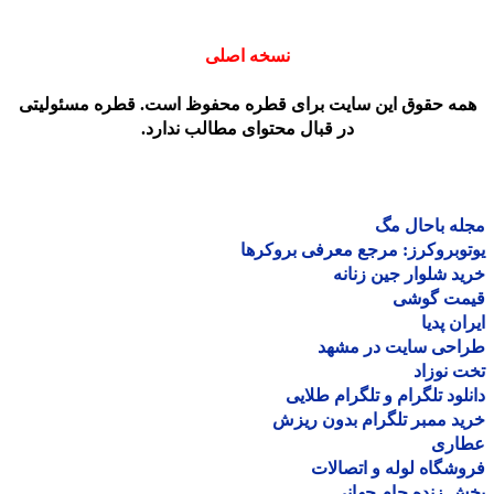
نسخه اصلی
مه حقوق این سایت برای قطره محفوظ است. قطره مسئولیتی
در قبال محتوای مطالب ندارد.
ه باحال مگ
وبروکرز: مرجع معرفی بروکرها
د شلوار جین زنانه
مت گوشی
ان پدیا
احی سایت در مشهد
 نوزاد
لود تلگرام و تلگرام طلایی
د ممبر تلگرام بدون ریزش
اری
شگاه لوله و اتصالات
 زنده جام جهانی