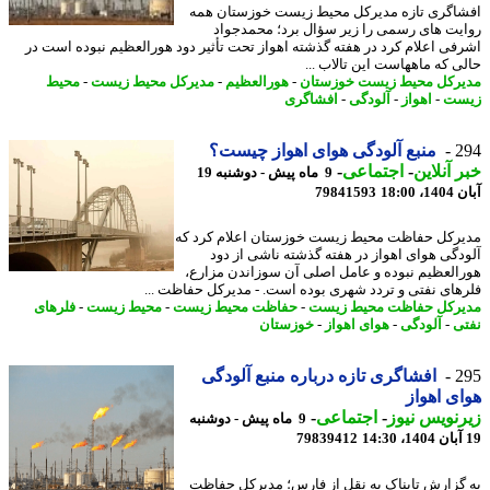
اگری تازه مدیرکل محیط زیست خوزستان همه
یت های رسمی را زیر سؤال برد؛ محمدجواد
فی اعلام کرد در هفته گذشته اهواز تحت تأثیر دود هورالعظیم نبوده است در
ی که ماههاست این تالاب ...
رکل محیط زیست خوزستان
-
هورالعظیم
-
مدیرکل محیط زیست
-
محیط
ست
-
اهواز
-
آلودگی
-
افشاگری
2
منبع آلودگی هوای اهواز چیست؟
 آنلاین
-
اجتماعی
-
9 ماه پیش - دوشنبه 19
18:00
79841593
رکل حفاظت محیط زیست خوزستان اعلام کرد که
دگی هوای اهواز در هفته گذشته ناشی از دود
العظیم نبوده و عامل اصلی آن سوزاندن مزارع،
های نفتی و تردد شهری بوده است. - مدیرکل حفاظت ...
رکل حفاظت محیط زیست
-
حفاظت محیط زیست
-
محیط زیست
-
فلرهای
ی
-
آلودگی
-
هوای اهواز
-
خوزستان
2
افشاگری تازه درباره منبع آلودگی
ی اهواز
نویس نیوز
-
اجتماعی
-
9 ماه پیش - دوشنبه
79839412
گزارش تابناک به نقل از فارس؛ مدیرکل حفاظت