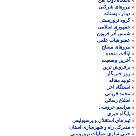
اشگاه ذوب آهن
یروهای شرکتی
یدار دوستانه
روه تروریستی
مهوری اسلامی
مس آذر قزوین
ضو هیات علمی
یروهای مسلح
یالات متحده
خرین وضعیت
رفروش ترین
وز خبرنگار
ولید مقاله
یستگاه آخر
حمد قربانی
طلاع رسانی
راسم عروسی
ایگاه خبری
یم های استقلال و پرسپولیس
دیرکل راه و شهرسازی استان
نثی سازی عملیات تروریستی