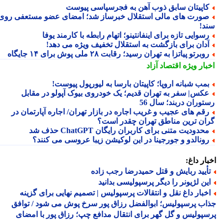
اپیتان سابق ذوب آهن به فجرسپاسی پیوست
ورت های مالی استقلال خبرساز شد؛ امضای عضو مستعفی روی
د!
سوایی تازه برای اینفانتینو؛ اتهام رابطه با کارمند یوفا
دان برای بازگشت به استقلال تخفیف ویژه می دهد!
وبرتو پیاتزا به تهران رسید؛ رقابت ۲۸ ملی پوش برای ۱۴ جایگاه
بار ویژه
اقتصاد آزاد
مب شبانه اروپا؛ کاپیتان بارسا به لیورپول پیوست!
کس| سفر به تهران قدیم؛ یک خودروی بیوک آپولو در مقابل
توران دربند؛ سال 56
قم های عجیب و غریب اجاره در بازار تهران/ اجاره آپارتمان در
ان ترین مناطق تهران چقدر است؟
حدودیت متنی برای کاربران رایگان ChatGPT حذف شد
ونالدو و جورجینا در این لوکیشن زیبا عروسی می کنند؟
ار داغ:
أیید ربایش و قتل حمیدرضا رجب زاده
ین لژیونر را دیگر پرسپولیسی بدانید
خبار داغ نقل و انتقالات پرسپولیس | تصمیم نهایی برای گزینه
ب پرسپولیس؛ ابوالفضل رزاق پور سرخ پوش می شود / توافق
پولیس و گل گهر برای انتقال مدافع چپ؛ رزاق پور با امضای