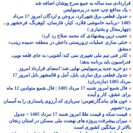
ردادی سه ساله به جمع سرخ پوشان اضافه شد
ک مدافع چپ جدید در پرسپولیس
جدول قطعی برق شهرکرد، بروجن و لردگان امروز 17 مرداد
1405 +برنامه خاموشی فلارد، کیار، فارسان، کوهرنگ، فرخشهر و...
ارمحال و بختیاری )
جیب ترین پیشنهادی که محمد صلاح رد کرد!
نثی سازی عملیات تروریستی داعش در منطقه «سیده زینب»
شق
ادر فنی تیم ملی تغییری نمی کند/ آشوبی: به جای قلعه نویی،
اسیون باید برنامه بدهد!
و خرید جدید پرسپولیس نهایی شد؛ امضای قرارداد امروز
جدول قطعی برق ساری، بابل، آمل و قائمشهر بابل امروز 17
1 (مازندران)
فال شمع امروز شنبه 17 مرداد 1405 | فال شمع متولدین 12 ماه
ی عشق، کار و آینده
ون های ماندگار|هومن؛ سربازی که آرزوی پاسداری را به آسمان
+تصویر
مت سکه و قیمت طلا امروز شنبه 17 مرداد 1405 + جدول
یزان پیشرفت پروژه های نهضت ملی مسکن در استان زنجان
اتر از میانگین کشوری است