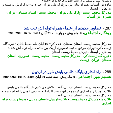
ت استان سمنان از ثبت تصویری جدید از «تلما»
ه یوز آسیایی همراه توله اش در پارک ملی توران خبر داد. - به گزارش پارسینه و
قل از ایسنا،
رکل محیط زیست
-
پارک ملی توران
-
محیط زیست
-
استان سمنان
-
توران
-
اه
-
یوز آسیایی
2
تصاویر جدیدی از «تلما» همراه توله اش ثبت شد
گار
-
اجتماعی
-
9 ماه پیش - چهارشنبه 21 آبان 1404، 16:32
79862908
مدیرکل محیط زیست استان سمنان اعلام کرد: 19 آبان ماه محیط بانان ذخیره گاه
ت کره توران، موفق به ثبت تصویری از یک یوز ماده همراه توله اش شدند. -
نقل از ایسنا، مدیرکل محیط زیست استان ...
ره گاه زیست کره
-
مدیرکل محیط زیست
-
محیط زیست
-
تصویری
-
استان
ان
-
توران
-
زیست
2
راه اندازی پایگاه دائمی پایش نئور در اردبیل
یم نیوز
-
اجتماعی
-
9 ماه پیش - سه شنبه 20 آبان 1404، 19:15
79853260
رکل محیط زیست استان اردبیل، گفت: تلاش می کنیم تا پایگاه دائمی پایش
اب نئور را راه اندازی کرده و در این بستر اقدامات نظارتی خوبی را انجام دهیم. -
رکل محیط زیست استان اردبیل، گفت: ...
ب ها
-
مدیرکل محیط زیست
-
تالاب
-
اردبیل
-
استان اردبیل
-
محیط زیست
-
راه
ازی