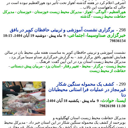
فی اعلام کرد در هفته گذشته اهواز تحت تأثیر دود هورالعظیم نبوده است در
ی که ماههاست این تالاب ...
العظیم
-
آلودگی
-
اهواز
-
مدیرکل محیط زیست خوزستان
-
خوزستان
-
مدیرکل
ظت محیط زیست
-
گذشته
2
برگزاری نشست آموزشی و تربیتی حافظان کویر در بافق
رگزاری صداوسیما
-
اجتماعی
-
9 ماه پیش - دوشنبه 19 آبان 1404، 10:15
79836
ت آموزشی و تربیتی حافظان کویر به مناسبت هفته ملی محیط بان در سالن
یش آهنشهر بافق برگزار شد. - به گزارش خبرگزاری صداو سیما مرکز یزد ،
رکل محیط زیست استان یزد در این آیین گفت: فرهنگ ...
ط زیست
-
برگزار
-
محیط
-
تغییر رفتار
-
استان یزد
-
مربیان پیش دبستانی
-
ظت از محیط زیست
2
کشف یک محموله سنگین شکار
مجاز در عملیات فرا استانی محیطبانان
نا
-
حوادث
-
9 ماه پیش - یکشنبه 18 آبان 1404،
79826198
11
رکل حفاطت محیط زیست استان کهگلیلویه و
رحمد از کشف یک محموله سنگین شکار در این استان خبر داد. - مدیرکل محیط
ت کهگلیلویه و بویرحمد خبر داد کشف یک محموله سنگین شکار غیرمجاز در ...