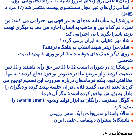
ان قطعی برق زنجان امروز شنبه 17 مرداد (خاموشی برق)
اسامی ژل های غیر مجاز شستشوی پوست منتشر شد (17 مرداد
14
زشکیان: متأسفانه عده ای به عراقچی بی احترامی می کنند؛ من
 دانم کدام دین و مذهب به انسان اجازه می دهد به دیگری تهمت
د، ناسزا بگوید یا بی احترامی کند
ادمهر عقیلی به ایران برمی گردد؟
یلم/چرا رهبر شهید انقلاب به پناهگاه نرفتند؟
وی دیگر عینک های هوشمند متا؛ از نوآوری تا تهدید امنیت
صی
پزشکیان: در شورای امنیت 12 یا 13 نفر حق رأی داشتند و 12 نفر
ت کردند و از موضع ما [درخصوص توافق] دفاع کردند / نه تنها
لفتی نبود، بلکه فرماندهان درباره ضرورت این تصمیم توجیح می
ند /عده ای می گفتند فلانی در آن جلسه تهدید کرده و دیگران را
ار به پذیرش توافق کرده است؛ مگر آن فرما
گوگل دسترسی رایگان به ابزار تولید ویدیوی Gemini Omni را
ید کرد
الاد پاستا و سبزیجات با یک سس رژیمی
انشگاه؛ پیشران دیپلماسی علمی ایران
ضوعات داغ: