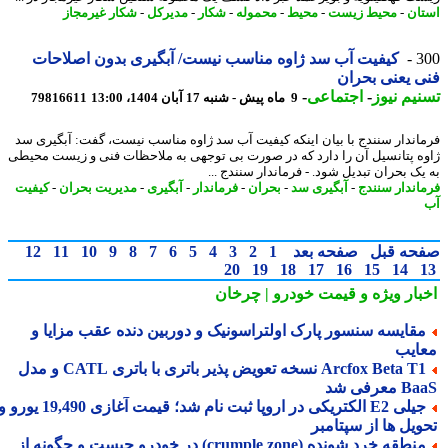
ان
-
محیط زیست
-
محیط
-
محموله
-
شکار
-
مدیرکل
-
شکار غیرمجاز
3
کیفیت آب سد ژاوه مناسب نیست/ آبگیری بدون اصلاحات
 یعنی بحران
یم نیوز
-
اجتماعی
-
9 ماه پیش - شنبه 17 آبان 1404، 13:00
79816611
اندار سنندج با بیان اینکه کیفیت آب سد ژاوه مناسب نیست، گفت: آبگیری سد
ه پتانسیل آن را دارد که در صورت بی توجهی به ملاحظات فنی و زیست محیطی
یک بحران تبدیل شود. - فرماندار سنندج ...
اندار سنندج
-
آبگیری سد
-
بحران
-
فرماندار
-
آبگیری
-
مدیریت بحران
-
کیفیت
حه قبل
صفحه بعد
1
2
3
4
5
6
7
8
9
10
11
12
20
19
18
17
16
15
14
بار ویژه
و قیمت خودرو | چرخان
قایسه سنسور پارک اولتراسونیک و دوربین دنده عقب مزایا و
ایب
Arcfox Beta T1 نسخه تعویض پذیر باتری با باتری CATL و مدل
معرفی شد
جیلی E2 الکتریکی در اروپا ثبت نام شد؛ قیمت آغازی 19,490 یورو و
ویل ها از سپتامبر
منطقه خرد شونده (crumple zone) در خودرو چیست و چگونه از