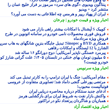
نتاگون ویدیوی «گوی های سرد» مرموز بر فراز خلیج عمان را
تشر کرد + ویدیو
یران از پهپاد ریپر و هرمس چه اطلاعاتی به دست می آورد؟
بار ویژه
و قیمت خودرو | چرخان
یک S آپشنال با امکانات بیشتر راهی بازار می شود
روش فوری محصولات نامی خودرو در سامانه اتونوین در طرح
وش ویژه مردادماه
همکاری BYD و Sinopec؛ تبدیل جایگاه بنزینِ شانگهای به هاب سریع
ا 12 ایستگاه و امکانات رفاهی
یرمرد خستگی ناپذیر آمریکایی؛ دوج دورانگو ۱۶ ساله شد
۵ میلیون تومان بهای خنکی در تابستان ۱۴۰۵؛ علت گرانی شارژ کولر
درو چیست؟
بار ویژه
سرنویس
قام آمریکایی: جنگ با ایران ترامپ را به کارتر تبدیل می کند
رتضی پورعلی گنجی داماد شد؛ تصاویری متفاوت از عروسی
تبالیست محبوب!
دعای جدید سنتکام درباره محاصره دریایی ایران
اکنش بازار نفت به شروط ایران برای بازگشایی هرمز
مبازیان و شاگردان پرتعداد نکو در تراکتور
بار ویژه
اقتصاد آزاد