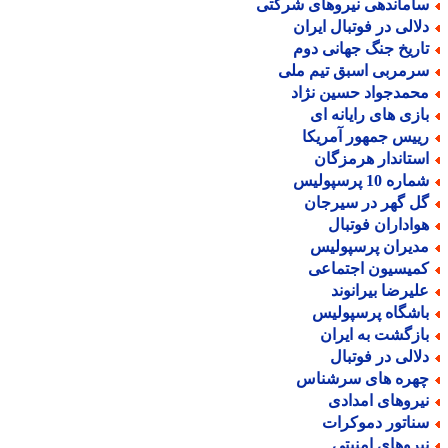
اماندهی نیروهای شرکتی
لالی در فوتبال ایران
اریخ جنگ جهانی دوم
رمربی اسبق تیم ملی
حمدجواد حسین نژاد
ازی های رایانه ای
ییس جمهور آمریکا
ستاندار هرمزگان
اره 10 پرسپولیس
ل گهر در سیرجان
واداران فوتبال
دیران پرسپولیس
میسیون اجتماعی
لیرضا بیرانوند
اشگاه پرسپولیس
ازگشت به ایران
لالی در فوتبال
هره های سرشناس
یروهای امدادی
ناتور دموکرات
یروهای امنیتی