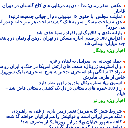
کس| سفر زمان؛ غذا دادن به مرغابی های کاخ گلستان در دوران
جار
ماینده مجلس: با حقوق 18 میلیونی دم از جوانی جمعیت نزنید!
زینه ساخت مسکن سر به فلک کشید/ ساخت هر متر خانه چقدر آب
 خورد؟
ارانه نقدی و کالابرگ این افراد رسما حذف شد
افزایش 100 درصدی اجاره مسکن در تهران / رهن آپارتمان در پایتخت
د میلیارد تومانی شد
بار ویژه
رونگار
مله توپخانه ای اسراییل به لبنان و غزه
ال استریت ژرونال: ضعف های ارتش آمریکا در جنگ با ایران رو شد
تولد 13 سالگی پناه استخری «دختر شاهرخ استخری» با یک سورپرایز
ص از طرف مادرش
ستون ویلا ستاره رئال مادرید را زیر نظر دارد
راز 100 خمره های باستانی در دل یک کشتی باستانی فاش شد +
لم
بار ویژه
روز نو
روط شش گانه هرمز؛ تغییر زمین بازی از فنی به راهبردی
نگه هرمز ایرانی است و قوانینش را هم ایرانیان خواهند گذاشت
افه مشهور خیابان ویلا در این روزها یکبار مصرف شد!
وافق در مسیر تنگه هرمز قرار گرفت؟