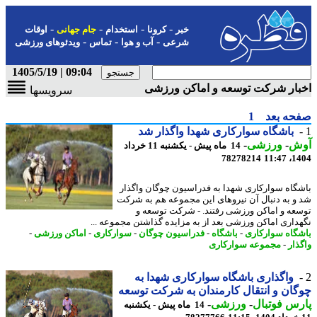
-
-
-
-
خبر
کرونا
استخدام
جام جهانی
اوقات
-
-
-
شرعی
آب و هوا
تماس
ویدئوهای ورزشی
09:04 | 1405/5/19
ار شرکت توسعه و اماکن ورزشی
سرویسها
حه بعد
1
باشگاه سوارکاری شهدا واگذار شد
ش
-
ورزشی
-
14 ماه پیش - یکشنبه 11 خرداد
78278214
1404
گاه سوارکاری شهدا به فدراسیون چوگان واگذار
و به دنبال آن نیروهای این مجموعه هم به شرکت
عه و اماکن ورزشی رفتند. - شرکت توسعه و
داری اماکن ورزشی بعد از به مزایده گذاشتن مجموعه ...
گاه سوارکاری
-
باشگاه
-
فدراسیون چوگان
-
سوارکاری
-
اماکن ورزشی
-
ذار
-
مجموعه سوارکاری
واگذاری باشگاه سوارکاری شهدا به
ان و انتقال کارمندان به شرکت توسعه
س فوتبال
-
ورزشی
-
14 ماه پیش - یکشنبه