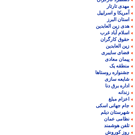
هدی تارتار
مریکا و اسراییل
ستان البرز
دی زین العابدین
سلام آباد غرب
قوق کارگران
ین العابدین
ضای سایبری
یمان معادی
نطقه یک
شنواره روستاها
ایعه سازی
داره برق دنا
ندانه
عزام مبلغ
ام جهانی اسکی
هرستان دیلم
ظامی عمان
لفن هوشمند
وز کوروش