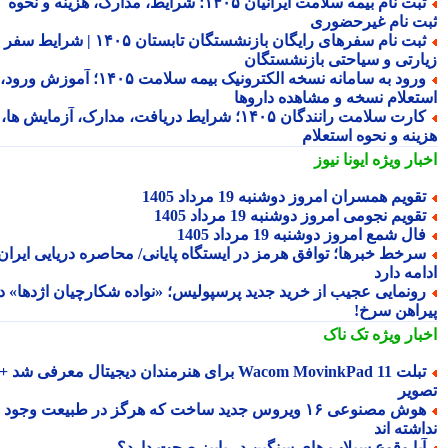
ثبت نام بیمه سلامت ایرانیان ۱۴۰۵؛ شرایط، مدارک، هزینه و نحوه
ت نام غیرحضوری
ثبت نام سفرهای رایگان بازنشستگان تابستان ۱۴۰۵ | شرایط سفر
ارتی و سیاحتی بازنشستگان
ورود به سامانه نسخه الکترونیک بیمه سلامت ۱۴۰۵؛ آموزش ورود،
تعلام نسخه و مشاهده داروها
کارت سلامت رانندگان ۱۴۰۵؛ شرایط دریافت، مدارک، آزمایش ها،
ینه و نحوه استعلام
بار ویژه
ایونا نیوز
قویم همسران امروز دوشنبه 19 مرداد 1405
قویم نجومی امروز دوشنبه 19 مرداد 1405
ال شمع امروز دوشنبه 19 مرداد 1405
رخط خبرها؛ توافق هرمز در ایستگاه پایانی/ محاصره دریایی ایران
مه دارد
ونمایی عجیب از خرید جدید پرسپولیس؛ «نواده شکارچیان اژدها» در
راهن سرخ!
بار ویژه
تک ناک
تبلت Wacom MovinkPad 11 برای هنرمندان دیجیتال معرفی شد +
ویر
هوش مصنوعی ۱۶ ویروس جدید ساخت که هرگز در طبیعت وجود
شته اند
یا وقوع سیلاب های سنگین در پاییز صحت دارد؟