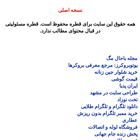
نسخه اصلی
مه حقوق این سایت برای قطره محفوظ است. قطره مسئولیتی
در قبال محتوای مطالب ندارد.
ه باحال مگ
وبروکرز: مرجع معرفی بروکرها
د شلوار جین زنانه
مت گوشی
ان پدیا
احی سایت در مشهد
 نوزاد
لود تلگرام و تلگرام طلایی
د ممبر تلگرام بدون ریزش
اری
شگاه لوله و اتصالات
 زنده جام جهانی