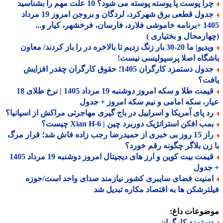
ا پوست پا پوسته پوسته می شود؟ 10 علت مهم را بشناسید
جدول قطعی برق شهرکرد، لردگان و بروجن امروز 19 مرداد
1405 +برنامه خاموشی فلارد، فارسان، فرخشهر، کیار و...
ارمحال و بختیاری )
ویدیو| ما 20-30 بار زنگ زدیم تا بالاخره در را باز کردند/ معاون
گاه اصلا پرسپولیسی نیست!
جدول دستمزد کارگران 1405؛ حقوق کارگران چقدر افزایش
فت؟
قیمت طلا و سکه امروز دوشنبه 19 مرداد 1405 | نرخ طلای 18
ر، سکه امامی و نیم سکه امروز + جدول
د پای آمریکا و اسراییل در باج گیری مهاجرتی مراکش از اسپانیا؟
ب افکن استراتژیک دوربرد چین | Xian H-6 چیست؟
راز 15 روز بی خبری از حمیدرضا رجب زاده فاش شد؛ قرار مرگ
زن بلاگر چگونه رقم خورد؟
قیمت بیت کوین و ارز های دیجیتال امروز دوشنبه 19 مرداد 1405
جدول
منیت فضای سایبری کشور نیازمند صدای واحد است/حوزه
ترشکن ها به اقتصاد مکاره تبدیل شد
ضوعات داغ:
ستمزد کارگران