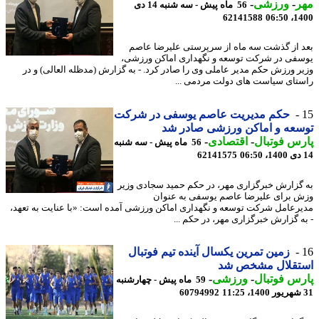
ر
-
ورزشی
-
56 ماه پیش - سه شنبه 14 دی
62141588
1400
 از گذشت سه ماه از سرپرستی علیرضا عاصم
فی در شرکت توسعه و نگهداری اماکن ورزشی،
ر ورزش حکم مدیر عاملی وی را صادر کرد. - به گزارش (مدظله العالی) و در
تای سیاست های دولت مردمی ...
حکم مدیریت عاصم یوسفی در شرکت
عه و اماکن ورزشی صادر شد
س فوتبال
-
اقتصادی
-
56 ماه پیش - سه شنبه
62141575
گزارش خبرگزاری مهر، در حکم حمید سجادی وزیر
 برای علیرضا عاصم یوسفی به عنوان
رعامل شرکت توسعه و نگهداری اماکن ورزشی آمده است: «با عنایت به تعهد،
ه گزارش خبرگزاری مهر، در حکم ...
زمین تمرین یکسال آینده تیم فوتبال
تقلال مشخص شد
س فوتبال
-
ورزشی
-
59 ماه پیش - چهارشنبه
60794992