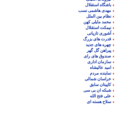
اشگاه استقلال
هدی هاشمی نسب
ظام بین الملل
حمد مایلی کهن
یمکت استقلال
شوری تازیانی
درت های بزرگ
هره های جدید
یراهن گل گهر
ندوق های رای
ازمان اداری
مید عالیشاه
ماینده مردم
راسان شمالی
اپیتان سابق
بکه ان بی سی
لی فتح الله
لاح هسته ای