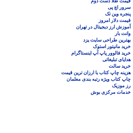
مت طلا دست دوم
ر اچ پی
ره وین تک
ت دلار امروز
زش ارز دیجیتال در تهران
ت بار
رین طراحی سایت یزد
د مانیتور استوک
د فالوور پاپ آپ اینستاگرام
یای تبلیغاتی
ید سالت
نه چاپ کتاب با ارزان ترین قیمت
 کتاب ویژه رتبه بندی معلمان
موزیک
مات مرکزی بوش