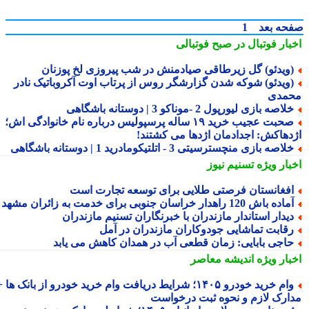
حه بعد
1
بار فوتبال در صبح فوتبالی
ویدئو) گل زیرطاقی صیادمنش در شب پیروزی لخ پوزنان
ویدئو) شوکه شدن گزارشگر روس از پرتاب اوت آکروباتیک نادر
مدی
لاصه بازی لیورپول 2 -موناکو 3 | دوستانه باشگاهی
صحبت عجیب خرید ۱۹ ساله پرسپولیس درباره نام خانوادگی اش؛
دهاکش: اجدادمان اژدها می کشتند!
لاصه بازی منچسترسیتی 3 - اتلتیکومادرید 1 | دوستانه باشگاهی
بار ویژه
تسنیم نیوز
فغانستان فرصتی طلایی برای توسعه تجارت است
اده باش 120 راهدار خراسان جنوبی برای خدمت به زائران مشهد
یدار استاندار مازندران با خبرنگاران تسنیم مازندران
قابت تماشایی جودوکاران مازندران در آمل
اجی بابایی: زمان قطعی آب در همدان کاهش می یابد
بار ویژه
اندیشه معاصر
وام خرید خودرو ۱۴۰۵؛ شرایط دریافت وام خرید خودرو از بانک ها +
ارک لازم و نحوه ثبت درخواست