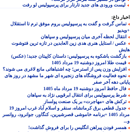
یست ورودی های جدید تارتار برای پرسپولیس لو رفت
ار داغ:
ماس گرفت و گفت به پرسپولیس بروم موفق ترم تا استقلال
دیو
نتقال لحظه آخری میان پرسپولیس و سپاهان
کس / استایل هنری هدی زین العابدین در تازه ترین فتوشوت
یش
ازگشت باشکوه به پرسپولیس: داستان کاپیتان جدید! (عکس)
مت طلا امروز دوشنبه 19 مرداد 1405
فزایش وزن پس از استرس؛ چه اشتباهاتی مانع لاغری می شوند؟
حوه فعالیت فروشگاه های زنجیره ای شهر ما مشهد در روز های
انی دهه آخر صفر
ل حافظ امروز دوشنبه 19 مرداد ماه 1405
رط پرسپولیس برای انتقال ابرقویی نژاد به سپاهان
رکش های «مهاجرت» بر یک صنعت پولساز
جدول قطعی برق کرمانشاه، سنقر و اسلام آباد غرب امروز 19
مرداد 1405 +برنامه خاموشی قصرشیرین، کنگاور، جوانرود، روانسر
مسر فودن پیراهن انگلیس را برای فروش گذاشت!