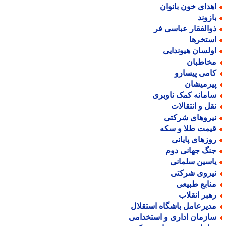
هدای خون بانوان
ازوند
والفقار عباسی فر
ستخرها
ولسان هیوندایی
خاطبان
امی پیسارو
یرمیشان
امانه کمک ناوبری
قل و انتقالات
یروهای شرکتی
یمت طلا و سکه
وزهای پایانی
نگ جهانی دوم
اسین سلمانی
یروی شرکتی
نابع طبیعی
هبر انقلاب
دیرعامل باشگاه استقلال
ازمان اداری و استخدامی