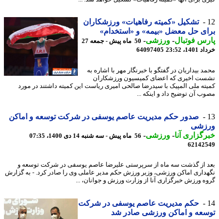
تشکیل «کمیته رفاهیات» ورزشکاران
ی حل معضل «بیمه» و «استخدام»
س فوتبال
-
ورزشی
-
50 ماه پیش - جمعه 27
14، 23:52
64097405
د بیداریان در گفتگو با خبرنگار مهر با اشاره به
ت اخیری که اعضای کمیسیون ورزشکاران
ته ملی المپیک با سیدرضا صالحی امیری ریاست این کمیته داشتند در مورد
ب آن توضیح داد و اینکه ...
صدور حکم مدیریت عاصم یوسفی در شرکت توسعه و اماکن
زشی
گزاری آنا
-
ورزشی
-
56 ماه پیش - سه شنبه 14 دی 1400، 07:35
62142
 از گذشت سه ماه از سرپرستی علیرضا عاصم یوسفی در شرکت توسعه و
داری اماکن ورزشی، وزیر ورزش حکم مدیر عاملی وی را صادر کرد. - به گزارش
ه ورزش خبرگزاری آنا از وزارت ورزش و جوانان، ...
حکم مدیریت عاصم یوسفی در شرکت
عه و اماکن ورزشی صادر شد