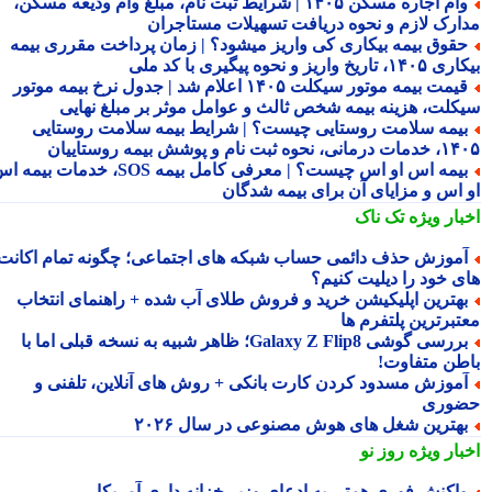
وام اجاره مسکن ۱۴۰۵ | شرایط ثبت نام، مبلغ وام ودیعه مسکن،
ارک لازم و نحوه دریافت تسهیلات مستاجران
قوق بیمه بیکاری کی واریز میشود؟ | زمان پرداخت مقرری بیمه
تاریخ واریز و نحوه پیگیری با کد ملی
قیمت بیمه موتور سیکلت ۱۴۰۵ اعلام شد | جدول نرخ بیمه موتور
کلت، هزینه بیمه شخص ثالث و عوامل موثر بر مبلغ نهایی
یمه سلامت روستایی چیست؟ | شرایط بیمه سلامت روستایی
نحوه ثبت نام و پوشش بیمه روستاییان
بیمه اس او اس چیست؟ | معرفی کامل بیمه SOS، خدمات بیمه اس
 اس و مزایای آن برای بیمه شدگان
بار ویژه
تک ناک
موزش حذف دائمی حساب شبکه های اجتماعی؛ چگونه تمام اکانت
ی خود را دیلیت کنیم؟
هترین اپلیکیشن خرید و فروش طلای آب شده + راهنمای انتخاب
تبرترین پلتفرم ها
بررسی گوشی Galaxy Z Flip8؛ ظاهر شبیه به نسخه قبلی اما با
طن متفاوت!
موزش مسدود کردن کارت بانکی + روش های آنلاین، تلفنی و
وری
هترین شغل های هوش مصنوعی در سال ۲۰۲۶
بار ویژه
روز نو
اکنش فوری همتی به ادعای وزیر خزانه داری آمریکا