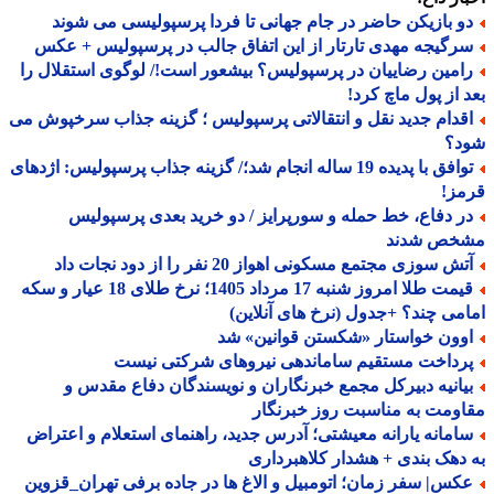
و بازیکن حاضر در جام جهانی تا فردا پرسپولیسی می شوند
رگیجه مهدی تارتار از این اتفاق جالب در پرسپولیس + عکس
امین رضاییان در پرسپولیس؟ بیشعور است!/ لوگوی استقلال را
 از پول ماچ کرد!
قدام جدید نقل و انتقالاتی پرسپولیس ؛ گزینه جذاب سرخپوش می
د؟
توافق با پدیده 19 ساله انجام شد؛/ گزینه جذاب پرسپولیس: اژدهای
مز!
ر دفاع، خط حمله و سورپرایز / دو خرید بعدی پرسپولیس
خص شدند
ش سوزی مجتمع مسکونی اهواز 20 نفر را از دود نجات داد
قیمت طلا امروز شنبه 17 مرداد 1405؛ نرخ طلای 18 عیار و سکه
می چند؟ +جدول (نرخ های آنلاین)
وون خواستار «شکستن قوانین» شد
رداخت مستقیم ساماندهی نیروهای شرکتی نیست
یانیه دبیرکل مجمع خبرنگاران و نویسندگان دفاع مقدس و
ومت به مناسبت روز خبرنگار
امانه یارانه معیشتی؛ آدرس جدید، راهنمای استعلام و اعتراض
دهک بندی + هشدار کلاهبرداری
کس| سفر زمان؛ اتومبیل و الاغ ها در جاده برفی تهران_قزوین