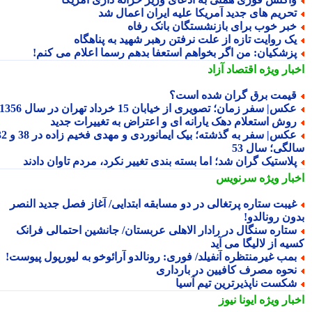
حریم های جدید آمریکا علیه ایران اعمال شد
بر خوب برای بازنشستگان بانک رفاه
ک روایت تازه از علت نرفتن رهبر شهید به پناهگاه
زشکیان: من اگر بخواهم استعفا بدهم رسما اعلام می کنم!
بار ویژه
اقتصاد آزاد
یمت برق گران شده است؟
کس| سفر زمان؛ تصویری از خیابان 15 خرداد تهران در سال 1356
وش استعلام دهک یارانه ای و اعتراض به تغییرات جدید
عکس| سفر به گذشته؛ بیک ایمانوردی و مهدی فخیم زاده در 38 و 32
لگی؛ سال 53
لاستیک گران شد؛ اما بسته بندی تغییر نکرد، مردم تاوان دادند
بار ویژه
سرنویس
یبت ستاره پرتغالی در دو مسابقه ابتدایی/ آغاز فصل جدید النصر
ون رونالدو!
تاره سنگال در رادار الاهلی عربستان/ جانشین احتمالی فرانک
ه از لالیگا می آید
مب غیرمنتظره آنفیلد/ فوری: رونالدو آرائوخو به لیورپول پیوست!
حوه مصرف کافیین در بارداری
کست ناپذیرترین تیم آسیا
بار ویژه
ایونا نیوز