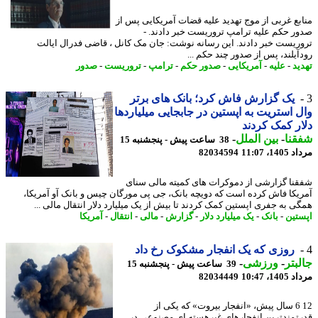
بع غربی از موج تهدید علیه قضات آمریکایی پس از
ر حکم علیه ترامپ تروریست خبر دادند. -
ریست خبر دادند. این رسانه نوشت: جان مک کانل ، قاضی فدرال ایالت
آیلند، پس از صدور چند حکم ...
ید
-
علیه
-
آمریکایی
-
صدور حکم
-
ترامپ
-
تروریست
-
صدور
یک گزارش فاش کرد؛ بانک های برتر
 استریت به اپستین در جابجایی میلیاردها
ر کمک کردند
نا
-
بین الملل
-
38 ساعت پیش - پنجشنبه 15
1، 11:07
82034594
نا گزارشی از دموکرات های کمیته مالی سنای
یکا فاش کرده است که دویچه بانک، جی پی مورگان چیس و بانک آو آمریکا،
ی به جفری اپستین کمک کردند تا بیش از یک میلیارد دلار انتقال مالی ...
تین
-
بانک
-
یک میلیارد دلار
-
گزارش
-
مالی
-
انتقال
-
آمریکا
روزی که یک انفجار مشکوک رخ داد
بتر
-
ورزشی
-
39 ساعت پیش - پنجشنبه 15
1، 10:47
82034449
12 6 سال پیش، «انفجار بیروت» که یکی از
تمندترین انفجارهای غیرهسته ای مصنوعی در