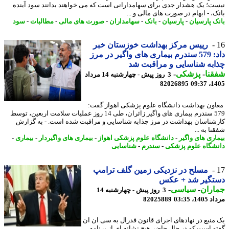
ت؛ یک هشدار جدی برای سهامدارانی است که می خواهند بدانند سود آینده
ک، - ابهام در صورت های مالی و ...
ک پارسیان
-
پارسیان
-
بانک
-
سهامداران
-
صورت های مالی
-
مطالبات
-
سود
رییس مرکز بهداشت خوزستان خبر
داد: 579 سندرم بیماری های واگیر در مرز
به شناسایی و مراقبت شد
نا
-
پزشکی
-
3 روز پیش - چهارشنبه 14 مرداد
82026895
1405
ون بهداشت دانشگاه علوم پزشکی اهواز گفت:
579 سندرم بیماری های واگیر زائران، طی 14 روز عملیات سلامت اربعین، توسط
شناسان بهداشت در مرز چذابه شناسایی و مراقبت شده است. - به گزارش
ا به ...
اری های واگیر
-
دانشگاه علوم پزشکی اهواز
-
بیماری های واگیردار
-
بیماری
-
شگاه علوم پزشکی
-
سندرم
-
شناسایی
مسلح در نزدیکی زمین گلف ترامپ
تگیر شد + عکس
اران
-
سیاسی
-
3 روز پیش - چهارشنبه 14
1، 03:35
82025889
منبع در نهادهای اجرای قانون فدرال به سی ان ان
ه است که در حال حاضر هیچ نشانه ای از برنامه