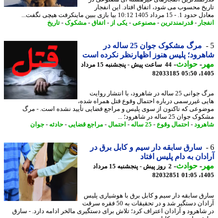
یخ محسوب می شود، اتفاق افتاد. این انفجار
 مرداد 1405 10:12 بیا بازی ببین ماینکرفت هیچی نگفت...
جار
-
قدرتمندترین
-
مصنوعی
-
یکی از
-
اتفاق
-
مشکوک
-
تاریخ
مرگ مشکوک جوان 25 ساله در
رود؛ پلیس هنوز اظهارنظر نکرده است
ر
-
حوادث
-
44 ساعت پیش - پنجشنبه 15 مرداد
82033185
1405
مرگ جوانی 25 ساله در شاهرود، با انتشار روایت
ی غیررسمی درباره احتمال وقوع قتل همراه شده،
وعی که تاکنون از سوی پلیس و مراجع قضایی تأیید نشده است. - مرگ
وان 25 ساله در شاهرود؛ ...
رود
-
احتمال وقوع
-
25 ساله
-
احتمال
-
مراجع قضایی
-
حادثه
-
جوان
سارق سابقه دار سیم و کابل برق در
دان به دام پلیس افتاد
ر
-
حوادث
-
2 روز پیش - پنجشنبه 15 مرداد
82032851
1405
ق سابقه دار سیم و کابل برق با هوشیاری پلیس
آرادان دستگیر شد و در تحقیقات به 50 فقره سرقت
شاهرود و آرادان اعتراف کرد؛ تلاش برای دستگیری مالخر ادامه دارد. - سارق