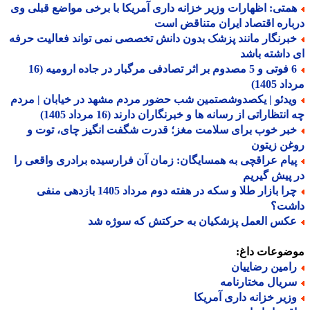
متی: اظهارات وزیر خزانه داری آمریکا با برخی مواضع قبلی وی
اره اقتصاد ایران متناقض است
برنگار مانند پزشک بدون دانش تخصصی نمی تواند فعالیت حرفه
داشته باشد
6 فوتی و 5 مصدوم بر اثر تصادفی مرگبار در جاده ارومیه (16
 1405)
یدئو | یکصدوشصتمین شب حضور مردم مشهد در خیابان | مردم
نتظاراتی از رسانه ها و خبرنگاران دارند (16 مرداد 1405)
بر خوب برای سلامت مغز؛ قدرت شگفت انگیز چای، توت و
ن زیتون
یام عراقچی به همسایگان: زمان آن فرارسیده برادری واقعی را
پیش گیریم
چرا بازار طلا و سکه در هفته دوم مرداد 1405 بازدهی منفی
شت؟
کس العمل پزشکیان به حرکتش که سوژه شد
ضوعات داغ:
امین رضاییان
ریال مختارنامه
زیر خزانه داری آمریکا