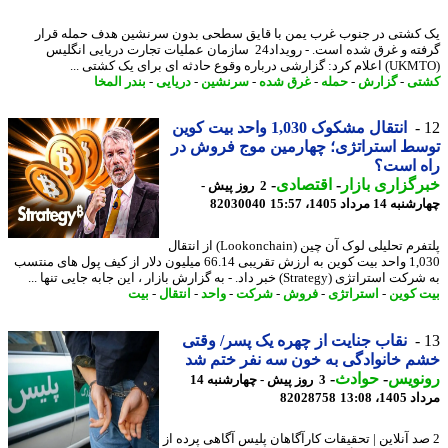
کشتی در جنوب غرب یمن با قایق سطحی بدون سرنشین هدف حمله قرار
گرفته و غرق شده است. - رویداد24 سازمان عملیات تجارت دریایی انگلیس
تی
-
گزارش
-
حمله
-
غرق شده
-
سرنشین
-
دریایی
-
بندر المخا
انتقال مشکوک 1,030 واحد بیت کوین
ط استراتژی؛ چهارمین موج فروش در
ه است؟
گزاری بازار
-
اقتصادی
-
2 روز پیش -
14 مرداد 1405، 15:57
82030040
پلتفرم تحلیلی لوک آن چین (Lookonchain) از انتقال
1,030 واحد بیت کوین به ارزش تقریبی 66.14 میلیون دلار از کیف پول های منتسب
اتژی (Strategy) خبر داد. - به گزارش بازار ، این جابه جایی تنها ...
 کوین
-
استراتژی
-
فروش
-
شرکت
-
واحد
-
انتقال
-
بیت
نقاب جنایت از چهره یک پسر/ وقتی
 خانوادگی به خون سه نفر ختم شد
نویس
-
حوادث
-
3 روز پیش - چهارشنبه 14
1، 13:08
82028758
صد آنلاین | تحقیقات کارآگاهان پلیس آگاهی پرده از