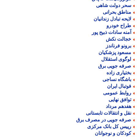
حر دولت شاهی
ناطق بحرانی
ایحه تبادل زندانیان
راح خودرو
منه سادات ذبیح پور
جالت نکش
رونو فرناندز
سعود پزشکیان
وگوی استقلال
رفه جویی برق
ختیاری زاده
اشگاه نساجی
وتبال ایران
وابط عمومی
وافق نهایی
فدهم مرداد
قل و انتقالات تابستانی
رفه جویی در مصرف برق
ییس کل بانک مرکزی
ودکان و نوجوانان