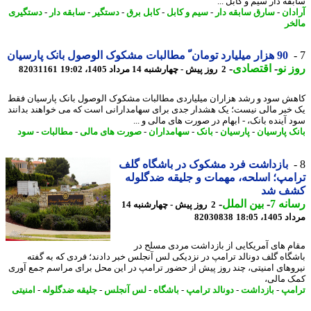
ه دار سیم و کابل ...
دان
-
سارق سابقه دار
-
سیم و کابل
-
کابل برق
-
دستگیر
-
سابقه دار
-
دستگیری
خر
90 هزار میلیارد تومان ّ مطالبات مشکوک الوصول بانک پارسیان
 نو
-
اقتصادی
-
2 روز پیش - چهارشنبه 14 مرداد 1405، 19:02
82031161
ش سود و رشد هزاران میلیاردی مطالبات مشکوک الوصول بانک پارسیان فقط
خبر مالی نیست؛ یک هشدار جدی برای سهامدارانی است که می خواهند بدانند
 آینده بانک، - ابهام در صورت های مالی و ...
ک پارسیان
-
پارسیان
-
بانک
-
سهامداران
-
صورت های مالی
-
مطالبات
-
سود
بازداشت فرد مشکوک در باشگاه گلف
مپ؛ اسلحه، مهمات و جلیقه ضدگلوله
ف شد
نه 7
-
بین الملل
-
2 روز پیش - چهارشنبه 14
1، 18:05
82030838
م های آمریکایی از بازداشت مردی مسلح در
گاه گلف دونالد ترامپ در نزدیکی لس آنجلس خبر دادند؛ فردی که به گفته
وهای امنیتی، چند روز پیش از حضور ترامپ در این محل برای مراسم جمع آوری
 مالی،
مپ
-
بازداشت
-
دونالد ترامپ
-
باشگاه
-
لس آنجلس
-
جلیقه ضدگلوله
-
امنیتی