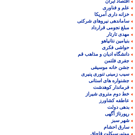
قتصاد ایران
لم و فناوری
زانه داری آمریکا
اماندهی نیروهای شرکتی
بلغ نجومی قرارداد
هدی تارتار
نیامین نتانیاهو
واشی فکری
انشگاه ادیان و مذاهب قم
فری فلتمن
شن خانه موسیقی
یب زمینی تنوری پنیری
شنواره های استانی
رماندار کوهدشت
ط دوم متروی شیراز
اطفه کشاورز
دهی دولت
پورتاژ آگهی
هر سبز
ارق احشام
وتورسیکلت قاچاق