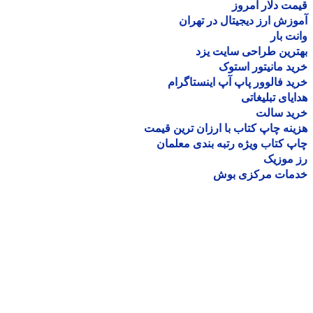
ت دلار امروز
زش ارز دیجیتال در تهران
ت بار
رین طراحی سایت یزد
د مانیتور استوک
د فالوور پاپ آپ اینستاگرام
یای تبلیغاتی
ید سالت
نه چاپ کتاب با ارزان ترین قیمت
 کتاب ویژه رتبه بندی معلمان
موزیک
مات مرکزی بوش