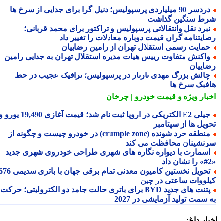
دردسر 90 میلیاردی پرسپولیس؛ دنیل گرا برای جدایی از سرخ ها
ط سنگین گذاشت
برد نقل وانتقالاتی پرسپولیس و تراکتور برای محمد قربانی؛
ایتنامه گران قیمت دوباره معادلات را تغییر داد
مایت رسمی استقلال تهران از رامین رضاییان
اکنش متفاوت رییس هیات مدیره استقلال تهران به جدایی رامین
اییان
الش بزرگ مهدی تارتار در پرسپولیس؛ ترافیک عجیب در خط
فبک سرخ ها
بار ویژه
و قیمت خودرو | چرخان
جیلی E2 الکتریکی در اروپا ثبت نام شد؛ قیمت آغازی 19,490 یورو و
ویل ها از سپتامبر
منطقه خرد شونده (crumple zone) در خودرو چیست و چگونه از
نشینان محافظت می کند
سمارت با دیواره نگاره های شهری طراحی خودروی شهری جدید
تحویل نخستین کامیون معدنی تمام برقی جهان با باتری سدیمی 676
لووات ساعتی در چین
پتنت های جدید BYD برای باتری حالت جامد دو الکترولیتی؛ حرکت
سمت تولید آزمایشی در 2027
ار داغ: