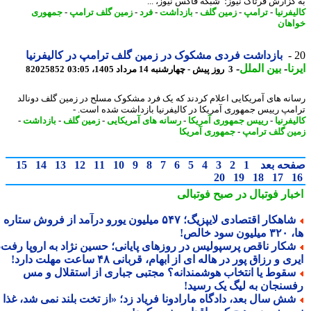
گزارش فرتاک نیوز؛ شبکه فاکس نیوز، ...
فرنیا
-
ترامپ
-
زمین گلف
-
بازداشت
-
فرد
-
زمین گلف ترامپ
-
جمهوری
هان
بازداشت فردی مشکوک در زمین گلف ترامپ در کالیفرنیا
ا
-
بین الملل
-
3 روز پیش - چهارشنبه 14 مرداد 1405، 03:05
82025852
نه های آمریکایی اعلام کردند که یک فرد مشکوک مسلح در زمین گلف دونالد
مپ رییس جمهوری آمریکا در کالیفرنیا بازداشت شده است. -
فرنیا
-
رییس جمهوری آمریکا
-
رسانه های آمریکایی
-
زمین گلف
-
بازداشت
-
ن گلف ترامپ
-
جمهوری آمریکا
حه بعد
1
2
3
4
5
6
7
8
9
10
11
12
13
14
15
20
19
18
17
بار فوتبال در صبح فوتبالی
شاهکار اقتصادی لایپزیگ؛ ۵۴۷ میلیون یورو درآمد از فروش ستاره
سود خالص!
کار ناقص پرسپولیس در روزهای پایانی؛ حسین نژاد به اروپا رفت،
ی و رزاق پور در هاله ای از ابهام، قربانی ۴۸ ساعت مهلت دارد!
قوط یا انتخاب هوشمندانه؟ مجتبی جباری از استقلال و مس
سنجان به لیگ یک رسید!
ش سال بعد، دادگاه مارادونا فریاد زد؛ «از تخت بلند نمی شد، غذا