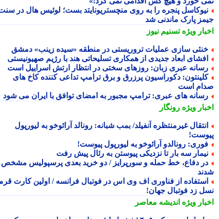
ی خورد و هیچ کس اقدامی نمی کرد!»
یوکاسل پنجره را به روی منچستریونایتد بست؛ لوئیس هال در سنت
مز پارک ماندنی شد
بار ویژه
تسنیم نیوز
نثی سازی عملیات تروریستی در منطقه «سیده زینب» دمشق
فشای ابعاد جدیدی از همکاری تسلیحاتی هند با رژیم صهیونیستی
سانه عبری زبان: روزهای سختی در انتظار ارتش اسراییل است
لینتون: دکوراسیون پرزرق و برق ترامپ تداعی کننده کاخ های
ام است
سانه های عبری: ترامپ مجبور به امضای توافق با ایران می شود
بار ویژه
رونگار
نتقال غیرمنتظره آنفیلد/ بمب شبانه: رونالد آرائوخو به لیورپول
وست!
وری: رونالدو آرائوخو به لیورپول پیوست!
یمار سه بار تا نزدیکی پیوستن به رئال پیش رفت
ر دفاع، خط حمله و سورپرایز / دو خرید بعدی پرسپولیس مشخص
ند
ستفاده از فناوری اف وی اس در فوتبال فرانسه / اولین کارت قرمز
ل زد فوتبال جهان!
بار ویژه
اندیشه معاصر