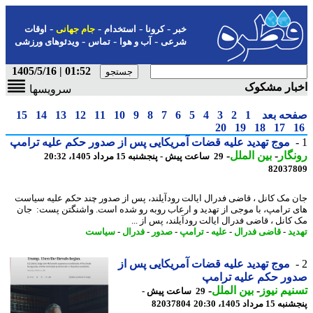
-
-
-
-
خبر
کرونا
استخدام
جام جهانی
اوقات
-
-
-
شرعی
آب و هوا
تماس
ویدئوهای ورزشی
01:52 | 1405/5/16
بار مشکوک
سرویسها
حه بعد
1
2
3
4
5
6
7
8
9
10
11
12
13
14
15
20
19
18
17
موج تهدید علیه قضات آمریکایی پس از صدور حکم علیه ترامپ
گار
-
بین الملل
-
29 ساعت پیش - پنجشنبه 15 مرداد 1405، 20:32
82037
 مک کانل ، قاضی فدرال ایالت رودآیلند، پس از صدور چند حکم علیه سیاست
 ترامپ، با موجی از تهدید و ارعاب روبه رو شده است. واشنگتن پست: جان
کانل ، قاضی فدرال ایالت رودآیلند، پس از ...
ید
-
قاضی فدرال
-
علیه
-
ترامپ
-
صدور
-
فدرال
-
سیاست
موج تهدید علیه قضات آمریکایی پس از
ر حکم علیه ترامپ
یم نیوز
-
بین الملل
-
29 ساعت پیش -
 مرداد 1405، 20:30
82037804