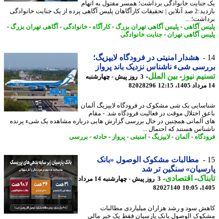
جنایت خانوادگی برداشت؛ همسر مقتول به اتهام
بازدید:2 صد آنلاین | تحقیقات کارآگاهان پلیس آگاهی پرده از یک جنایت خانوادگی
اشت؛ ...
س آگاهی
-
پلیس آگاهی تهران بزرگ
-
کارآگاه
-
خانوادگی
-
آگاهی تهران بزرگ
-
س آگاهی تهران
-
جنایت خانوادگی
هشدار امنیتی در فرودگاه لایپزیگ؛
سی شیء ناشناس نزدیک باند پرواز
یم نیوز
-
بین الملل
-
3 روز پیش - چهارشنبه
82028296
سایی یک شی مشکوک در فرودگاه لایپزیگ آلمان
ق اختلال موقت در فعالیت فرودگاه شد. - مقام
 آلمانی همچنین در حال بررسی گزارش هایی درباره مشاهده یک شیء پرنده
ناس هستند که احتمال ...
دگاه
-
آلمان
-
لایپزیگ
-
امنیتی
-
پرواز
-
حادثه
-
بررسی
مطالبات مشکوک الوصول «بانک
سیان» سنگین تر شد
ناک
-
اقتصادی
-
3 روز پیش - چهارشنبه 14 مرداد
82027140
1405
ش سود و رشد هزاران میلیاردی مطالبات
وک الوصول بانک پارسیان فقط یک خبر مالی