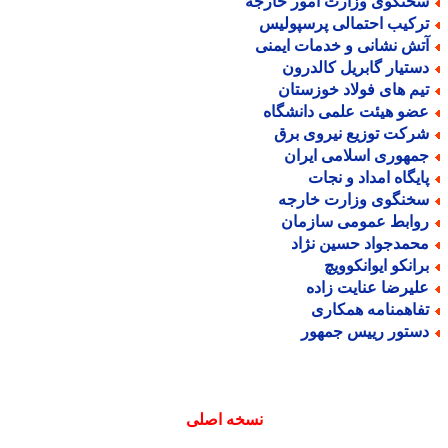
خنگوی وزارت امور خارجه
رکیب احتمالی پرسپولیس
تش نشانی و خدمات ایمنی
ستیار گابریل کالدرون
یم های فولاد خوزستان
ضو هیئت علمی دانشگاه
رکت توزیع نیروی برق
مهوری اسلامی ایران
ایگاه امداد و نجات
خنگوی وزارت خارجه
وابط عمومی سازمان
حمدجواد حسین نژاد
رانکو ایوانکوویچ
لیرضا عنایت زاده
فاهمنامه همکاری
ستور رییس جمهور
نسخه اصلی