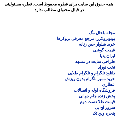
مه حقوق این سایت برای قطره محفوظ است. قطره مسئولیتی
در قبال محتوای مطالب ندارد.
ه باحال مگ
وبروکرز: مرجع معرفی بروکرها
د شلوار جین زنانه
مت گوشی
ان پدیا
احی سایت در مشهد
 نوزاد
لود تلگرام و تلگرام طلایی
د ممبر تلگرام بدون ریزش
اری
شگاه لوله و اتصالات
 زنده جام جهانی
مت طلا دست دوم
ر اچ پی
ره وین تک