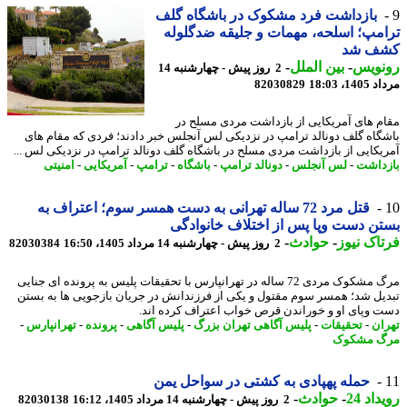
بازداشت فرد مشکوک در باشگاه گلف
مپ؛ اسلحه، مهمات و جلیقه ضدگلوله
ف شد
نویس
-
بین الملل
-
2 روز پیش - چهارشنبه 14
1، 18:03
82030829
م های آمریکایی از بازداشت مردی مسلح در
گاه گلف دونالد ترامپ در نزدیکی لس آنجلس خبر دادند؛ فردی که مقام های
یکایی از بازداشت مردی مسلح در باشگاه گلف دونالد ترامپ در نزدیکی لس ...
داشت
-
لس آنجلس
-
دونالد ترامپ
-
باشگاه
-
ترامپ
-
آمریکایی
-
امنیتی
قتل مرد 72 ساله تهرانی به دست همسر سوم؛ اعتراف به
ن دست وپا پس از اختلاف خانوادگی
اک نیوز
-
حوادث
-
2 روز پیش - چهارشنبه 14 مرداد 1405، 16:50
82030384
مرگ مشکوک مردی 72 ساله در تهرانپارس با تحقیقات پلیس به پرونده ای جنایی
یل شد؛ همسر سوم مقتول و یکی از فرزندانش در جریان بازجویی ها به بستن
 وپای او و خوراندن قرص خواب اعتراف کرده اند.
ان
-
تحقیقات
-
پلیس آگاهی تهران بزرگ
-
پلیس آگاهی
-
پرونده
-
تهرانپارس
-
گ مشکوک
حمله پهپادی به کشتی در سواحل یمن
اد 24
-
حوادث
-
2 روز پیش - چهارشنبه 14 مرداد 1405، 16:12
82030138