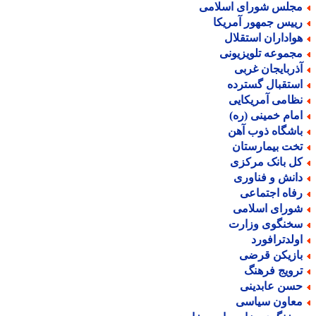
جلس شورای اسلامی
ییس جمهور آمریکا
واداران استقلال
جموعه تلویزیونی
ذربایجان غربی
ستقبال گسترده
ظامی آمریکایی
مام خمینی (ره)
اشگاه ذوب آهن
خت بیمارستان
ل بانک مرکزی
انش و فناوری
فاه اجتماعی
ورای اسلامی
خنگوی وزارت
ولدترافورد
ازیکن قرضی
رویج فرهنگ
سن عابدینی
عاون سیاسی