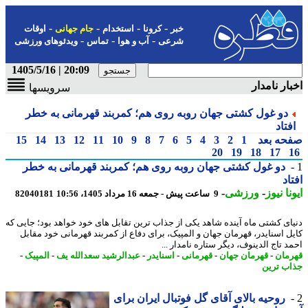
-
-
-
-
خبر
کرونا
استخدام
جام جهانی
اوقات
-
-
-
شرعی
آب و هوا
تماس
ویدئوهای ورزشی
20:09 | 1405/5/16
ار نامدار
سرویسها
دو غول کشتی جهان روبه روی هم؛ کمربند قهرمانی به خطر
تاد
حه بعد
1
2
3
4
5
6
7
8
9
10
11
12
13
14
15
20
19
18
17
دو غول کشتی جهان روبه روی هم؛ کمربند قهرمانی به خطر
اد
نا نیوز
-
ورزشی
-
9 ساعت پیش - جمعه 16 مرداد 1405، 10:56
82040181
ای کشتی ماه آینده شاهد یکی از جذاب ترین تقابل های خود خواهد بود؛ جایی که
ل اسنایدر، قهرمان جهان و المپیک، برای دفاع از کمربند قهرمانی خود مقابل
 تاج الدینوف، دیگر ستاره نامدار ...
مان
-
قهرمان جهان
-
قهرمانی
-
اسنایدر
-
عبدالرشید سعدالله یف
-
المپیک
-
ب ترین
روحیه بالای آقای گل فوتبال ایران برای