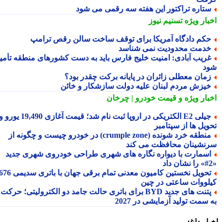
تاره تراکتور این هفته سه رقمی می شود
بار ویژه
تسنیم نیوز
کم دادگاه آمریکا برای توقف ساخت سالن رقص ترامپ
دمت محدودیت نمی شناسد
ریب آبادی: امنیت خلیج فارس باید به دست کشورهای منطقه تأمین
د
مان معطلی زائران در پایانه برکت چقدر بود؟
یزش مردم لبنان علیه دولت سازشکار و خائن
بار ویژه
و قیمت خودرو | چرخان
جیلی E2 الکتریکی در اروپا ثبت نام شد؛ قیمت آغازی 19,490 یورو و
ویل ها از سپتامبر
منطقه خرد شونده (crumple zone) در خودرو چیست و چگونه از
نشینان محافظت می کند
سمارت با دیواره نگاره های شهری طراحی خودروی شهری جدید
تحویل نخستین کامیون معدنی تمام برقی جهان با باتری سدیمی 676
لووات ساعتی در چین
پتنت های جدید BYD برای باتری حالت جامد دو الکترولیتی؛ حرکت
سمت تولید آزمایشی در 2027
ار داغ: