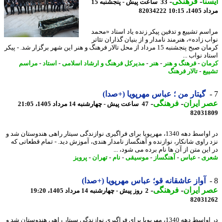
نا
-
فرهنگی
-
33 ساعت پیش - پنجشنبه 15
1، 10:15
82034222
سم تشییع و تدفین پیکر زنده یاد استاد «محمد
 زاده»، هنرمند نامدار و از بنیان گذاران تئاتر
کرمان صبح پنجشنبه 15 مرداد از محل تالار فرهنگ و هنر این شهر برگزار شد. - پیکر
د نواب ...
ان
-
فرهنگ و هنر
-
هنر
-
مدیرکل فرهنگ و ارشاد اسلامی
-
استاد
-
مراسم
یع
-
تالار فرهنگ
گیتار من ؛ عباس مهرپویا (+صدا)
 ایران
-
فرهنگی
-
47 ساعت پیش - چهارشنبه 14 مرداد 1405، 21:05
82031
در اواسط دهه 1340، مهرپویا برای فراگیری نوازندگی سیتار راهی هندوستان شد و
 راوی شانکار، نوازنده و آهنگساز نامدار هندی، آموزش دید. - تمام قطعاتی که
ین متن از آن ها نام برده می شود، ...
ری
-
عباس
-
آهنگساز
-
موسیقی
-
نام
-
تهران
-
پرویز
آواز عاشقانه قو؛ عباس مهرپویا (+صدا)
 ایران
-
فرهنگی
-
2 روز پیش - چهارشنبه 14 مرداد 1405، 19:20
82031
در اواسط دهه 1340، مهرپویا برای فراگیری نوازندگی سیتار راهی هندوستان شد و