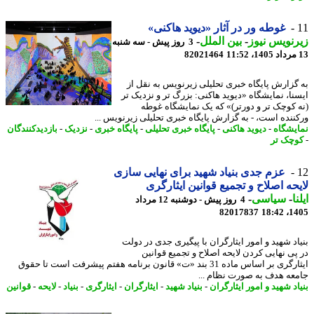
غوطه ور در آثار «دیوید هاکنی»
نویس نیوز
-
بین الملل
-
3 روز پیش - سه شنبه
82021464
گزارش پایگاه خبری تحلیلی زیرنویس به نقل از
نا، نمایشگاه «دیوید هاکنی: بزرگ تر و نزدیک تر
 کوچک تر و دورتر)» که یک نمایشگاه غوطه
ننده است، - به گزارش پایگاه خبری تحلیلی زیرنویس ...
یشگاه
-
دیوید هاکنی
-
پایگاه خبری تحلیلی
-
پایگاه خبری
-
نزدیک
-
بازدیدکنندگان
چک تر
عزم جدی بنیاد شهید برای نهایی سازی
حه اصلاح و تجمیع قوانین ایثارگری
ا
-
سیاسی
-
4 روز پیش - دوشنبه 12 مرداد
82017837
1405
اد شهید و امور ایثارگران با پیگیری جدی در دولت
پی نهایی کردن لایحه اصلاح و تجمیع قوانین
ایثارگری بر اساس ماده 31 بند «ت» قانون برنامه هفتم پیشرفت است تا حقوق
عه هدف به صورت نظام ...
د شهید و امور ایثارگران
-
بنیاد شهید
-
ایثارگران
-
ایثارگری
-
بنیاد
-
لایحه
-
قوانین