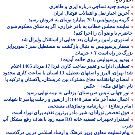
وضع جدید نساجی درباره ایری و طاهری
خرین اخبار نقل و انتقالات فوتبال ایران
ینه پرسپولیس با 70 میلیارد تومان به فروش رسید
ماینده مجلس خطاب به باقر خرازی: اگر به شلاق محکوم شوی
رم با وضو آن را اجرا کنم!
ستوری رامین رضاییان بعد جدایی از استقلال وایرال شد
عمار پرسپولیس به دنبال بازگشت به مستطیل سبز ؛ سورپرایز
گ در راه است ؟ + جزییات
یدیو| پرسپولیس روی حالت آپدیت!
تعطیلی ادارات و تغییر ساعت کاری فردا 17 مرداد 1405 اعلام
هران، البرز و اصفهان تعطیل، 13 استان با ساعت کاری محدود
مضای توافقنامه دفاع مشترک بین عربستان، پاکستان و ترکیه با
 «توافق مکه» + عکس
ور جهانی تنیس صربستان؛ یزدانی به نیمه نهایی رسید
اعمال دهه آخر ماه صفر 1448؛ از اربعین و رحلت پیامبر تا شهادت
م رضا(ع) + زیارتنامه و نمازهای مستحبی
وق تخصص نوزادان: شیر مادر برترین تغذیه برای نوزاد است
استقرار تجهیزات تصفیه خانه RO سیه رود با هدف رفع مشکل آب
ب
یام تسلیت معاون وزیر فرهنگ و ارشاد اسلامی در پی درگذشت