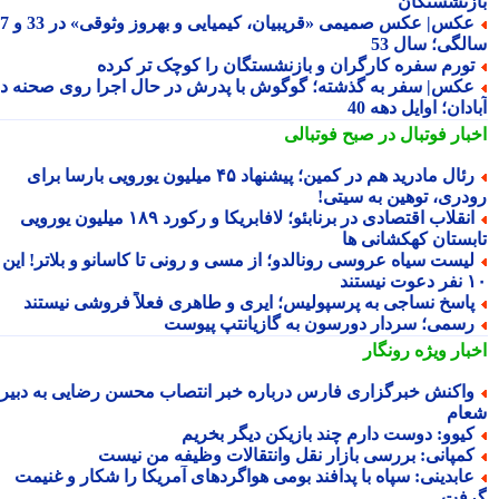
زنشستگان
عکس| عکس صمیمی «قریبیان، کیمیایی و بهروز وثوقی» در 33 و 37
لگی؛ سال 53
ورم سفره کارگران و بازنشستگان را کوچک تر کرده
کس| سفر به گذشته؛ گوگوش با پدرش در حال اجرا روی صحنه در
دان؛ اوایل دهه 40
بار فوتبال در صبح فوتبالی
رئال مادرید هم در کمین؛ پیشنهاد ۴۵ میلیون یورویی بارسا برای
دری، توهین به سیتی!
انقلاب اقتصادی در برنابئو؛ لافابریکا و رکورد ۱۸۹ میلیون یورویی
بستان کهکشانی ها
یست سیاه عروسی رونالدو؛ از مسی و رونی تا کاسانو و بلاتر! این
یستند
اسخ نساجی به پرسپولیس؛ ایری و طاهری فعلاً فروشی نیستند
سمی؛ سردار دورسون به گازیانتپ پیوست
بار ویژه
رونگار
اکنش خبرگزاری فارس درباره خبر انتصاب محسن رضایی به دبیری
ام
یوو: دوست دارم چند بازیکن دیگر بخریم
مپانی: بررسی بازار نقل وانتقالات وظیفه من نیست
ابدینی: سپاه با پدافند بومی هواگردهای آمریکا را شکار و غنیمت
فت