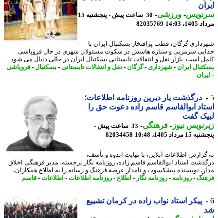
ان
نویس
-
ورزشی
-
30 ساعت پیش - پنجشنبه 15
1، 14:03
82035769
داری گرگان، قطب پرافتخار بسکتبال ایران با
یی سرمربی و ستاره هاسش در سکوت مسئولان شهری در حال فروپاشی
ل است. بازار نقل و انتقالات تابستانی بسکتبال ایران در حالی دنبال می شود ...
تبال ایران
-
شهرداری
-
گرگان
-
نقل و انتقالات تابستانی
-
بسکتبال
-
فروپاشی
ران
درگذشت یار دیرین روزنامه اطلاعات؛
اد ابوالقاسم قاسم زاده دعوت حق را
یک گفت
نویس نیوز
-
فرهنگی
-
33 ساعت پیش -
 مرداد 1405، 10:48
82034458
گزارش اطلاعات آنلاین، با نهایت اندوه و تأسف،
ذشت استاد ابوالقاسم قاسم زاده، روزنامه نگار برجسته، مدیر فرهنگی اخلاق
ر، نویسنده پیشکسوت و نامدار عرصه فرهنگ و رسانه را به اطلاع همکاران،
نگ
-
روزنامه
-
روزنامه نگار
-
اطلاع
-
روزنامه اطلاعات
-
اطلاعات
-
قاسم
پیکر استاد نواب زاده در کرمان تشییع