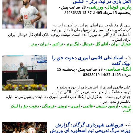
 بازی در لیگ برتر + عکس
س فوتبال
-
ورزشی
-
28 ساعت پیش -
 مرداد 1405، 15:37
82036335
یار مغانلو در شرایطی پیراهن تراکتور را بر تن
ه که برخلاف بسیاری از مهاجمان نامدار این تیم،
سابقه آقای گلی به تبریز آمده است. نوشته روحیه بالای آقای گل فوتبال ایران
ی آتش ...
بال ایران
-
آقای گل
-
فوتبال
-
لیگ برتر
-
تراکتور
-
ایران
-
برتر
استاد علی قائمی امیری دعوت حق را
یک گفت
نا
-
سیاسی
-
29 ساعت پیش - پنجشنبه 15
1، 14:27
82035919
 قائمی امیری از اساتید نامدار حوزه تعلیم و
تربیت شامگاه اربعین حسینی در 89 سالگی دیده از
ن فرو بست. - به گزارش ایکنا؛ علی قائمی امیری ، نماینده پیشین مردم بابل،
سر و بندپی در ...
یت
-
اربعین حسینی
-
قائمی
-
امیری
-
تربیتی
-
فرهنگی
-
دعوت حق را لبیک
ت
فروپاشی شهرداری گرگان: گزارش
ه: مرگ تدریجی تیم اسطوره ای ورزش