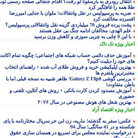
نتقال رودری به بارسلونا لو رفت؟ اقدام جنجالی صفحه رسمی توپ
ا همه را غافلگیر کرد
ربه به پرسپولیس در نقل وانتقالات؛ ملوان با جدایی امیررضا
سرده مخالفت کرد
شت پرده فروش 70 میلیاردی گزینه نقل وانتقالاتی پرسپولیس؟
لم الهدی: مخالفان ادامه جنگ بی عقل هستند
این 9 چایی به چربی سوزی و کاهش وزن برسید
بار ویژه
تک ناک
موزش حذف دائمی حساب شبکه های اجتماعی؛ چگونه تمام اکانت
ی خود را دیلیت کنیم؟
هترین اپلیکیشن خرید و فروش طلای آب شده + راهنمای انتخاب
تبرترین پلتفرم ها
بررسی گوشی Galaxy Z Flip8؛ ظاهر شبیه به نسخه قبلی اما با
طن متفاوت!
موزش مسدود کردن کارت بانکی + روش های آنلاین، تلفنی و
وری
هترین شغل های هوش مصنوعی در سال ۲۰۲۶
بار ویژه
اقتصاد آزاد
کس| سفر به گذشته؛ ماریه، زن ابن حر سریال مختارنامه با پای
 و در 41 سالگی؛ سال 94
رخواست نماینده مجلس برای تسریع در همسان سازی حقوق