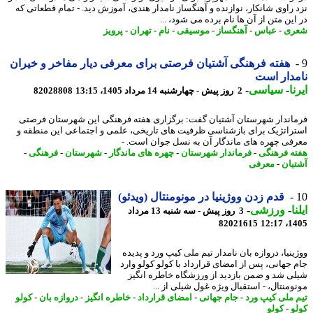
 راوی شانکار، نوازنده و آهنگساز نامدار هندی، آموزش دید. - تمام قطعاتی که
ین متن از آن ها نام برده می شود، ...
ری
-
عباس
-
آهنگساز
-
موسیقی
-
نام
-
تهران
-
پرویز
هفته فرهنگی آشتیان فرصتی برای معرفی دیار مفاخر و خیران
دار است
ا
-
سیاسی
-
2 روز پیش - چهارشنبه 14 مرداد 1405، 13:15
82028808
اندار شهرستان آشتیان گفت: برگزاری هفته فرهنگی این شهرستان فرصتی
راتژیک برای بازشناسی ظرفیت های تاریخی، علمی و اجتماعی این منطقه و
فی چهره های ماندگار آن به نسل جوان است. -
ه فرهنگی
-
فرماندار شهرستان
-
چهره های ماندگار
-
شهرستان
-
فرهنگی
-
یان
-
معرفی
قدم زدن ووژینیا در مونومنتال (ویدئو)
ا
-
ورزشی
-
3 روز پیش - سه شنبه 13 مرداد
82021615
1405
نیا، دروازه بان نامدار تیم ملی کیپ ورد و پدیده
 جهانی، پس از امضای قرارداد با کولو کولو وارد
ی شد و ضمن بازدید از ورزشگاه خاطره انگیز
ومنتال، - استقبال ویژه غول شیلی از ...
 ملی کیپ ورد
-
جام جهانی
-
امضای قرارداد
-
خاطره انگیز
-
دروازه بان
-
کولو
و
-
کولو