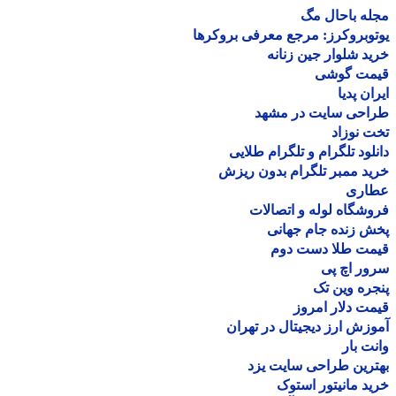
ه باحال مگ
وبروکرز: مرجع معرفی بروکرها
د شلوار جین زنانه
مت گوشی
ان پدیا
احی سایت در مشهد
 نوزاد
لود تلگرام و تلگرام طلایی
د ممبر تلگرام بدون ریزش
اری
شگاه لوله و اتصالات
 زنده جام جهانی
مت طلا دست دوم
ر اچ پی
ره وین تک
ت دلار امروز
زش ارز دیجیتال در تهران
ت بار
رین طراحی سایت یزد
د مانیتور استوک