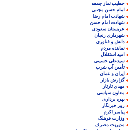
طیب نماز جمعه
مام حسن مجتبی
هادت امام رضا
هادت امام حسن
ربستان سعودی
هرداری زنجان
انش و فناوری
ماینده مردم
مید استقلال
یدعلی حسینی
أمین آب شرب
یران و عمان
زارش بازار
هدی تارتار
عاون سیاسی
هره برداری
وز خبرنگار
یامبر اکرم
زارت فرهنگ
دیریت مصرف