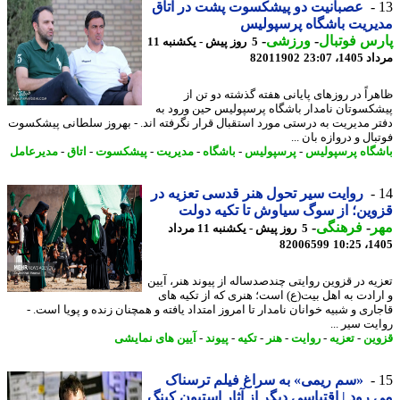
عصبانیت دو پیشکسوت پشت در اتاق
ریت باشگاه پرسپولیس
س فوتبال
-
ورزشی
-
5 روز پیش - یکشنبه 11
1، 23:07
82011902
راً در روزهای پایانی هفته گذشته دو تن از
کسوتان نامدار باشگاه پرسپولیس حین ورود به
ر مدیریت به درستی مورد استقبال قرار نگرفته اند. - بهروز سلطانی پیشکسوت
ال و دروازه بان ...
گاه پرسپولیس
-
پرسپولیس
-
باشگاه
-
مدیریت
-
پیشکسوت
-
اتاق
-
مدیرعامل
روایت سیر تحول هنر قدسی تعزیه در
ین؛ از سوگ سیاوش تا تکیه دولت
ر
-
فرهنگی
-
5 روز پیش - یکشنبه 11 مرداد
82006599
1405
یه در قزوین روایتی چندصدساله از پیوند هنر، آیین
رادت به اهل بیت(ع) است؛ هنری که از تکیه های
ری و شبیه خوانان نامدار تا امروز امتداد یافته و همچنان زنده و پویا است. -
یت سیر ...
ین
-
تعزیه
-
روایت
-
هنر
-
تکیه
-
پیوند
-
آیین های نمایشی
«سم ریمی» به سراغ فیلم ترسناک
رود | اقتباسی دیگر از آثار استیون کینگ