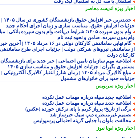
ستقلال با سه گل به استقبال لیگ رفت
بار ویژه
اندیشه معاصر
جدیدترین خبر افزایش حقوق بازنشستگان کشوری در سال ۱۴۰۵ |
ئیات افزایش حقوق، متناسب سازی و زمان اجرای احکام جدید
وام بدون سپرده ۱۴۰۵؛ شرایط دریافت وام بدون سپرده بانکی | مبلغ
م بدون سپرده، ضامن و نحوه ثبت نام
گام نهایی ساماندهی کارکنان دولتی در ۱۶ مرداد ۱۴۰۵ | آخرین خبر
 ساماندهی نیروهای شرکتی دولت | جزئیات اجرای طرح ساماندهی
رکنان دولت
طلاعیه مهم سازمان تامین اجتماعی | خبر جدید برای بازنشستگان و
تمری بگیران | جزئیات افزایش حقوق و متناسب سازی ۱۴۰۵
مبلغ کالابرگ مرداد ۱۴۰۵ | زمان شارژ اعتبار کالابرگ الکترونیکی |
ئیات جدید برای خانوارهای مشمول
بار ویژه
سرنویس
طلاعیه جدید سپاه درباره مهمات عمل نکرده
طلاعیه جدید سپاه درباره مهمات عمل نکرده
رگی از تاریخ/ پرواز کریم با پای ترکش خورده (عکس)
صمیم غیرمنتظره دیپ سیک خبرساز شد
خالفت ملوان با جدایی گزینه احتمالی پرسپولیس
بار ویژه
ایونا نیوز