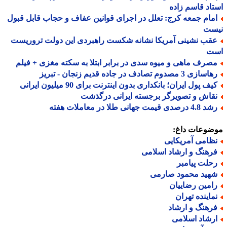
اد قاسم زاده
مام جمعه کرج: تعلل در اجرای قوانین عفاف و حجاب قابل قبول
ست
قب نشینی آمریکا نشانه شکست راهبردی این دولت تروریست
ت
صرف ماهی و میوه سدی در برابر ابتلا به سکته مغزی + فیلم
ازی 3 مصدوم تصادف در جاده قدیم زنجان - تبریز
ف پول ایران؛ بانکداری بدون اینترنت برای 90 میلیون ایرانی
قاش و تصویرگر برجسته ایرانی درگذشت
 درصدی قیمت جهانی طلا در معاملات هفته
ضوعات داغ:
ظامی آمریکایی
رهنگ و ارشاد اسلامی
حلت پیامبر
هید محمود صارمی
امین رضاییان
ماینده تهران
رهنگ و ارشاد
رشاد اسلامی