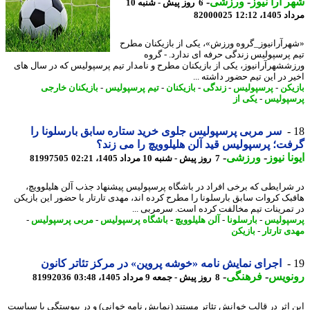
 آرا نیوز
-
ورزشی
-
6 روز پیش - شنبه 10
1، 12:12
82000025
رآرانیوز_گروه ورزش»، یکی از بازیکنان مطرح
 پرسپولیس زندگی حرفه ای ندارد. - گروه
ششهرآرانیوز، یکی از بازیکنان مطرح و نامدار تیم پرسپولیس که در سال های
ر در این تیم حضور داشته ...
یکن
-
پرسپولیس
-
زندگی
-
بازیکنان
-
تیم پرسپولیس
-
بازیکنان خارجی
پولیس
-
یکی از
سر مربی پرسپولیس جلوی خرید ستاره سابق بارسلونا را
ت؛ پرسپولیس قید آلن هلیلوویچ را می زند؟
نا نیوز
-
ورزشی
-
7 روز پیش - شنبه 10 مرداد 1405، 02:21
81997505
شرایطی که برخی افراد در باشگاه پرسپولیس پیشنهاد جذب آلن هلیلوویچ،
بک کروات سابق بارسلونا را مطرح کرده اند، مهدی تارتار با حضور این بازیکن
تمرینات تیم مخالفت کرده است. سرمربی ...
پولیس
-
بارسلونا
-
آلن هلیلوویچ
-
باشگاه پرسپولیس
-
مربی پرسپولیس
-
ی تارتار
-
بازیکن
اجرای نمایش نامه «خوشه پروین» در مرکز تئاتر کانون
نویس
-
فرهنگی
-
8 روز پیش - جمعه 9 مرداد 1405، 03:48
81992036
 اثر در قالب خوانش تئاتر مستند (نمایش نامه خوانی) و در پیوستگی با سیاست