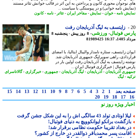
 نوجوان محوری کانون و پرداختن به این اثر در قالب خوانش تئاتر مستند
ایش نامه خوانی) و در پیوستگی با سیاست ...
یش نامه
-
خوان
-
نمایش
-
مفاخر ایران
-
تئاتر
-
نامه
-
کانون
زایتسف به لیگ آذربایجان رفت
س فوتبال
-
ورزشی
-
8 روز پیش - پنجشنبه 8
1، 16:37
81989425
ن زایتسف، ستاره نامدار والیبال ایتالیا، با امضای
ردادی، راهی سوپرلیگ جمهوری آذربایجان شد.
ته زایتسف به لیگ آذربایجان رفت اولین بار در
س فوتبال | خبرگزاری فوتبال ایران ...
وری آذربایجان
-
آذربایجان
-
لیگ آذربایجان
-
جمهوری
-
خبرگزاری
-
گالاتاسرای
یه
-
لیگ
حه بعد
1
2
3
4
5
6
7
8
9
10
11
12
13
14
15
20
19
18
17
بار ویژه
روز نو
لا اوتادی تولد 43 سالگی اش را به این شکل جشن گرفت
ازگشت برانکو ایوانکوویچ به دنیای فوتبال!
ر بغداد تقریبا حکومت نظامی برقرار شد!
قامت پسر محمدباقر ذوالقدر در خارج از کشور؟