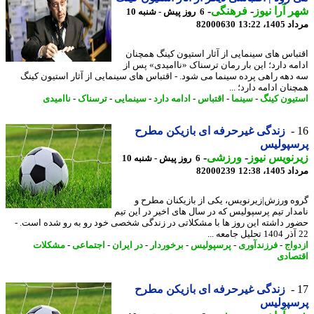
 آرا نیوز
-
فرهنگی
-
6 روز پیش - شنبه 10
1، 13:22
82000630
باس های سینمایی از آثار استیون کینگ همچنان
مه دارد؛ این بار رمان ترسناک «ناامیدی» پس از
دهه راهی پرده سینما می شود. - اقتباس های سینمایی از آثار استیون کینگ
ان ادامه دارد؛ ...
یون کینگ
-
سینما
-
اقتباس
-
ادامه دارد
-
سینمایی
-
ترسناک
-
ناامیدی
زندگی غیرحرفه ای بازیکن مطرح
سپولیس
نویس نیوز
-
ورزشی
-
6 روز پیش - شنبه 10
1، 12:38
82000239
ه ورزش|زیرنویس، یکی از بازیکنان مطرح و
دار تیم پرسپولیس که در سال های اخیر در این تیم
ر داشته این روز ها با مشکلاتی در زندگی شخصی خود رو به رو شده است. -
واج
-
فرزندآوری
-
پرسپولیس
-
برخوردار
-
در ایران
-
اجتماعی
-
مشکلات
صادی
زندگی غیرحرفه ای بازیکن مطرح
سپولیس