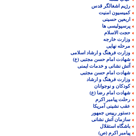
ژیم اشغالگر قدس
میسیون امنیت
ربعین حسینی
رسپولیسی ها
جت الاسلام
زارت خارجه
رحله نهایی
زارت فرهنگ و ارشاد اسلامی
هادت امام حسن مجتبی (ع)
تش نشانی و خدمات ایمنی
هادت امام حسن مجتبی
زارت فرهنگ و ارشاد
ودکان و نوجوانان
هادت امام رضا (ع)
حلت پیامبر اکرم
قب نشینی آمریکا
ستور رییس جمهور
ازمان آتش نشانی
اشگاه استقلال
یامبر اکرم (ص)