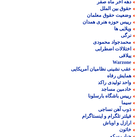
هه آخر ماه صفر
قوق بین الملل
ضعیت حقوق معلمان
ییس حوزه هنری همدان
یلایی ها
رگی
حمدجواد محمودی
ختلالات اضطرابی
یلاقی
Warzon
قب نشینی نظامیان آمریکایی
مایش رفاه
احد تولیدی راکد
ادمین مساجد
ییس باشگاه بارسلونا
یما
وب آهن نساجی
یلتر تلگرام و اینستاگرام
رازل و اوباش
اتون
باب سکه