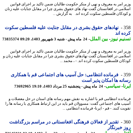
ر امر به معروف و نهی از منکر حکومت طالبان ضمن تاکید بر اجرای قوانین
امی در افغانستان گفت نهاد های حقوق بشری چرا در مقابل جنایات علیه زنان
ودکان فلسطین سکوت کرده اند. به گزارش ...
3
نهادهای حقوق بشری در مقابل جنایت علیه فلسطین سکوت
ه اند
یم نیوز
-
بین الملل
-
24 ماه پیش - شنبه 3 شهریور 1403، 09:20
73835374
ر امر به معروف و نهی از منکر حکومت طالبان ضمن تاکید بر اجرای قوانین
امی در افغانستان گفت نهادهای حقوق بشری چرا در مقابل جنایات علیه زنان و
کان فلسطین سکوت کرده اند. - ، محمد ...
3
فرمانده انتظامی: حل آسیب های اجتماعی قم با همکاری
نه ها امکان پذیر است
ا
-
سیاسی
-
24 ماه پیش - پنجشنبه 25 مرداد 1403، 19:10
73692965
انده انتظامی قم با اشاره به نقش مهم رسانه های استان در حل معضلات و
ب های اجتماعی گفت: مسوولان قم باید در این ارتباط همکاری با رسانه ها را
ت کنند. - قم - ایرنا- فرمانده انتظامی ...
3
تقدیر از فعالان فرهنگی افغانستانی در مراسم بزرگداشت
 خبرنگار