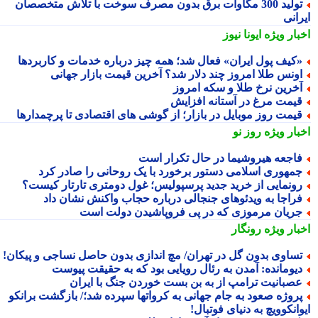
تولید 300 مگاوات برق بدون مصرف سوخت با تلاش متخصصان
انی
بار ویژه
ایونا نیوز
کیف پول ایران» فعال شد؛ همه چیز درباره خدمات و کاربردها
ونس طلا امروز چند دلار شد؟ آخرین قیمت بازار جهانی
خرین نرخ طلا و سکه امروز
یمت مرغ در آستانه افزایش
یمت روز موبایل در بازار؛ از گوشی های اقتصادی تا پرچمدارها
بار ویژه
روز نو
اجعه هیروشیما در حال تکرار است
مهوری اسلامی دستور برخورد با یک روحانی را صادر کرد
ونمایی از خرید جدید پرسپولیس؛ غول دومتری تارتار کیست؟
راجا به ویدئوهای جنجالی درباره حجاب واکنش نشان داد
ریان مرموزی که در پی فروپاشیدن دولت است
بار ویژه
رونگار
ساوی بدون گل در تهران/ مچ اندازی بدون حاصل نساجی و پیکان!
یومانده: آمدن به رئال رویایی بود که به حقیقت پیوست
صبانیت ترامپ از به بن بست خوردن جنگ با ایران
روژه صعود به جام جهانی به کرواتها سپرده شد؛/ بازگشت برانکو
انکوویچ به دنیای فوتبال!