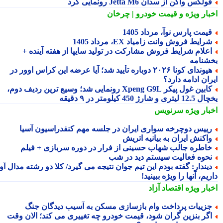
ولکس واگن از سدان Jetta M6 رونمایی کرد
بار ویژه
و قیمت خودرو | چرخان
یمت پارس نوآ، مرداد 1405
رایط فروش وانت زامیاد EX، مرداد 1405
علام شرایط فروش مشارکت در تولید سایپا از هفته آینده +
شنامه
هیوندای کونا ۲۰۲۶ دوباره تأیید شد؛ آیا عرضه این کراس اوور در
ان ادامه دارد؟
کابین غول پیکر Xpeng G9L رونمایی شد؛ وسیع ترین ردیف دوم،
ری و شارژ 450 کیلومتر در ۹ دقیقه
بار ویژه
سرنویس
ییس دوچرخه سواری ایران در جلسه مهم کنفدراسیون آسیا
اکنش ایران به بیانیه اتریش
اطره جالب شهاب حسینی از فرار در دوره سربازی + فیلم
حوه فعالیت سیستم دید در شب
یندار: گفته بودم این تیم جوان نتیجه می گیرد/ کلا دو رشته مدال آور
یم، آنها را ویژه ببینید!
بار ویژه
اقتصاد آزاد
زییات پرداخت وام بازسازی مسکن به آسیب دیدگان جنگ
گر بنزین گران شود، قیمت خودرو چه تغییری می کند؛ الان وقت