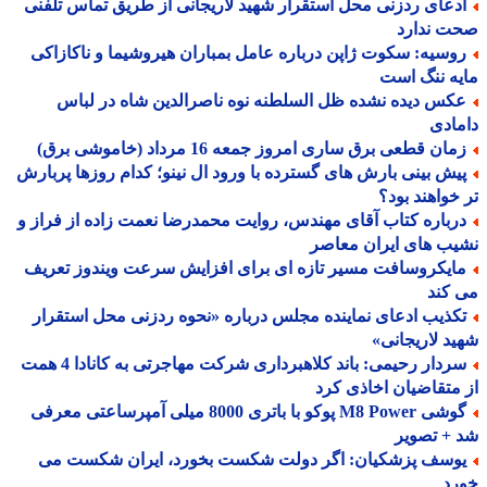
دعای ردزنی محل استقرار شهید لاریجانی از طریق تماس تلفنی
ت ندارد
وسیه: سکوت ژاپن درباره عامل بمباران هیروشیما و ناکازاکی
ه ننگ است
کس دیده نشده ظل السلطنه نوه ناصرالدین شاه در لباس
ادی
ان قطعی برق ساری امروز جمعه 16 مرداد (خاموشی برق)
یش بینی بارش های گسترده با ورود ال نینو؛ کدام روزها پربارش
خواهند بود؟
رباره کتاب آقای مهندس، روایت محمدرضا نعمت زاده از فراز و
ب های ایران معاصر
ایکروسافت مسیر تازه ای برای افزایش سرعت ویندوز تعریف
کند
کذیب ادعای نماینده مجلس درباره «نحوه ردزنی محل استقرار
د لاریجانی»
سردار رحیمی: باند کلاهبرداری شرکت مهاجرتی به کانادا 4 همت
متقاضیان اخاذی کرد
گوشی M8 Power پوکو با باتری 8000 میلی آمپرساعتی معرفی
+ تصویر
وسف پزشکیان: اگر دولت شکست بخورد، ایران شکست می
رد