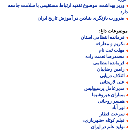
زیر بهداشت: موضوع تغذیه ارتباط مستقیمی با سلامت جامعه
د
رورت بازنگری بنیادین در آموزش تاریخ ایران
ضوعات داغ:
رمانده انتظامی استان
کریم و معارفه
هلت ثبت نام
حمدرضا نعمت زاده
رمانده انتظامی
امین رضاییان
ئتلاف دریایی
لی لاریجانی
دیرعامل پرسپولیس
مباران هیروشیما
مسر روحانی
ور آباد
رعت قطار
یلم کوتاه «شهربازی»
ولید علم در ایران