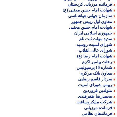
رمانده مرزبانی کردستان
هادت امام حسن مجتبی (ع)
ازمان جهانی هواشناسی
عاون اول رییس جمهور
هادت امام حسن مجتبی
مهوری اسلامی ایران
مدید مهلت ثبت نام
ورای امنیت روسیه
ورای عالی انقلاب
هادت امام رضا (ع)
حلت پیامبر اکرم
اره 10 پرسپولیس
عاون بانک مرکزی
ردار قاسم رضایی
ییس شورای امنیت
تولدین فروردین
حمدرضا ظفرقندی
رکت مایکروسافت
رمانده مرزبانی
رماندهان نظامی