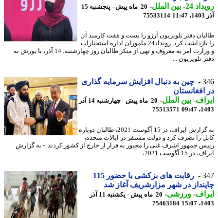
اد 24
-
بین الملل
-
20 ماه پیش - پنجشنبه 15
11
75533114
بان دفتر تلویزیون آرزو را بست و هفت کارمند آن
را بازداشت کرد. رویداد24 ماموران اداره استخبارات
و وزارت امر به معروف و نهی از منکر طالبان روز چهارشنبه، 14 آذر، با یورش به
 تلویزیون ...
3
چین به دنبال افزایش سرمایه گذاری
افغانستان
اف
-
بین الملل
-
20 ماه پیش - چهارشنبه 14 آذر
75513571
1403
به گزارش ایراف، در 15 آگوست 2021، طالبان دوباره
ل را تصرف کرد و دولت مستقر در ایالات متحده،
س جمهور اشرف غنی را مجبور به فرار از خارج از کشور کردند. - به گزارش
 15 آگوست 2021، ...
3
رقابت های بزکشی با حضور 115
نداز در شهر مزارشریف آغاز شد
اف
-
ورزشی
-
20 ماه پیش - یکشنبه 11 آذر
75463184
1403