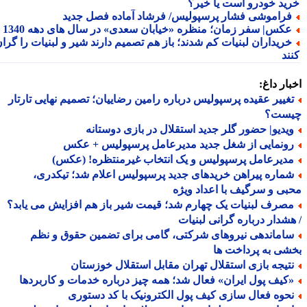
ید خودرو است یا خیر؟
راموشی فشار پرسپولیس/ فرشاد آماده فصل جدید
کس| سفر زمان؛ منظره «خیابان سعدی» در سال های دهه 1340
ریداران لبنیات کم شدند؛ باز هم تصمیم دارند شیر و لبنیات را گران
ند
ار داغ:
غییر عقیده پرسپولیس درباره رامین رضاییان؛ تصمیم نهایی تارتار
ست؟
یدیو| حضور گلر جدید استقلال در بازی دوستانه
ونمایی از شغل جدید مدیرعامل پرسپولیس + عکس
دیرعامل پرسپولیس و یک انتخاب غیرمنتظره! (عکس)
ماره پیراهن خریدهای جدید پرسپولیس اعلام شد؛ تیکدری،
ی و سرگیف با اعداد ویژه
صرف لبنیات یک چهارم شد؛ قیمت شیر باز هم افزایش می یابد؟
شدار درباره گرانی لبنیات
اماندهی نیروهای شرکتی، گامی برای تضمین حقوق و نظم
ی به پرداخت ها
تیجه بازی استقلال تهران مقابل استقلال خوزستان
کیف پول ایران» فعال شد؛ همه چیز درباره خدمات و کاربردها
حوه فعال سازی کیف پول الکترونیک با کد دستوری