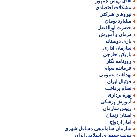
قای رییس جمهور
شکلات اقتصادی
یروهای شرکتی
یلیارد تومان
ضرت ابوالفضل
رمان و آموزش
ازی دوستانه
ازمان اداری
ازیکن خارجی
وزنامه نگار
رمانده سپاه
هداشت عمومی
وتبال ایران
ظام پرداخت
هره برداری
موزش پزشکی
ییس سازمان
ستان زنجان
مار ازدواج
ازمان ساماندهی مشاغل شهری
ولت جمهوری اسلامی ایران