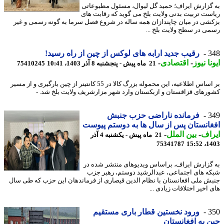
گزارش ایراف؛ حمید گل لیوال، مسئول مطبوعاتی
ست تربیت بدنی ولایت بلخ می گوید که رقابت های
شی در میان چاپندازان همه ساله در شروع فصل سرما به گونه رسمی و غیر
ی در سطح ولایت بلخ ...
3
رقیب جدید ارابه های لوکس از چین از راه رسید!
نا نیوز
-
اقتصادی
-
21 ماه پیش - پنجشنبه 8 آذر 1403، 10:41
75410245
بر اساس اطلاعیه، این محموله بزرگ کالا در 55 کانتینر از چین بارگیری و از مسیر
رهای قزاقستان و ازبکستان وارد شهر مزارشریف ولایت بلخ شد. -
3
فرمانده ناراضی حزب جنبش
انستان پس از سال ها به دوستم پیوست
اف
-
بین الملل
-
21 ماه پیش - یکشنبه 4 آذر
75341787
1403
گزارش ایراف، براساس ویدیوهای منتشر شده در
ه های اجتماعی، عبدالرشید دوستم، رهبر جزب
ش ملی افغانستان با نظام الدین قیصاری از فرماندهان این حزب که طی سال
اخیر اختلافات زیادی ...
3
ورود نخستین قطار باری مستقیم
 به افغانستان