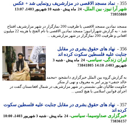
3
نماد مسجد الاقصی در مزارشریف رونمایی شد + عکس
 آرا نیوز
-
بین الملل
-
24 ماه پیش - شنبه 10 شهریور 1403، 13:07
73955
مسجد نمادین مسجد الاقصی با ظرفیت 200 نمازگزار در شهر مزارشریف افتتاح
شد. - به گزارش شهرآرانیوز؛ مسجد نمادین الاقصی با نام الفتح با هزینه 22 میلیون
ظرفیت 200 نمازگزار در شهر مزارشریف ...
3
نهاد های حقوق بشری در مقابل
یت علیه فلسطین سکوت کرده اند
ان زندگی
-
سیاسی
-
24 ماه پیش - شنبه 3
1403، 14:10
73841805
گزارش گروه بین الملل خبرگزاری دانشجو، «محمد
د حنفی» وزیر امر به معروف و نهی از منکر
مت طالبان طی نشستی در شهر مزارشریف در شمال افغانستان گفت در
ای قوانین اسلامی با هیچ کسی ...
3
نهاد های حقوق بشری در مقابل جنایت علیه فلسطین سکوت
ه اند
رگزاری صداوسیما
-
سیاسی
-
24 ماه پیش - شنبه 3 شهریور 1403، 10:00
73836