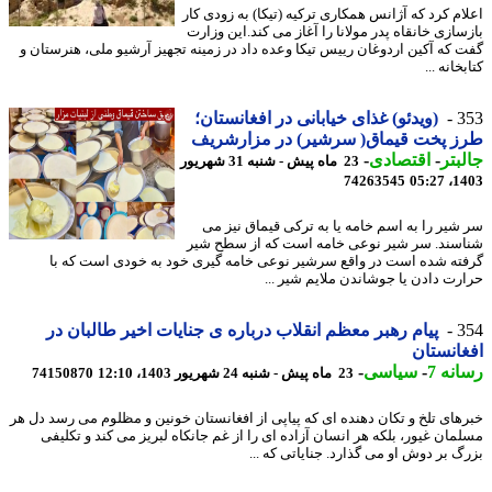
ام کرد که آژانس همکاری ترکیه (تیکا) به زودی کار
سازی خانقاه پدر مولانا را آغاز می کند.این وزارت
 که آکین اردوغان رییس تیکا وعده داد در زمینه تجهیز آرشیو ملی، هنرستان و
خانه ...
3
(ویدئو) غذای خیابانی در افغانستان؛
ز پخت قیماق( سرشیر) در مزارشریف
بتر
-
اقتصادی
-
23 ماه پیش - شنبه 31 شهریور
74263545
1403
شیر را به اسم خامه یا به ترکی قیماق نیز می
سند. سر شیر نوعی خامه است که از سطح شیر
ته شده است در واقع سرشیر نوعی خامه گیری خود به خودی است که با
رت دادن یا جوشاندن ملایم شیر ...
3
پیام رهبر معظم انقلاب درباره ی جنایات اخیر طالبان در
انستان
نه 7
-
سیاسی
-
23 ماه پیش - شنبه 24 شهریور 1403، 12:10
74150870
های تلخ و تکان دهنده ای که پیاپی از افغانستان خونین و مظلوم می رسد دل هر
مان غیور، بلکه هر انسان آزاده ای را از غم جانکاه لبریز می کند و تکلیفی
گ بر دوش او می گذارد. جنایاتی که ...