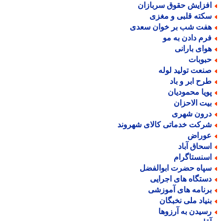
فزایش حقوق سربازان
کته قلبی و مغزی
فت شب بر خوان سعدی
رم دادن به مو
وای بارانی
بوبات
نعت تولید لوله
رح ابر و باد
ویا محمودیان
یت الاحزان
رون شهری
رکت خدماتی کالای شهروند
وراض
سحاق آباد
سنستاگرام
پاه حضرت ابوالفضل
ستگاه های اجرایی
رنامه های آموزشی
نیاد ملی نخبگان
سیدن به آرزوها