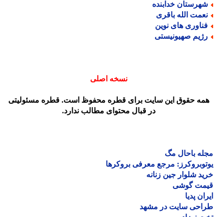
هرستان خدابنده
عمت الله باقری
ناوری های نوین
ژیم صهیونیستی
نسخه اصلی
مه حقوق این سایت برای قطره محفوظ است. قطره مسئولیتی
در قبال محتوای مطالب ندارد.
ه باحال مگ
وبروکرز: مرجع معرفی بروکرها
د شلوار جین زنانه
مت گوشی
ان پدیا
احی سایت در مشهد