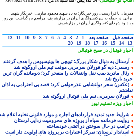
اب نو
-
سیاسی
-
24 ماه پیش - سه شنبه 23 مرداد 1403، 02:18
73645021
مان با فرا رسیدن روز خبرنگار؛ به یاد شهید محمود صارمی، خبرنگار شهید
انی در حمله به سرکنسولگری ایران در مزارشریف، مراسم بزرگداشت این روز
ادبود شهدای کنسولگری ایران در مزارشریف ...
حه قبل
صفحه بعد
1
2
3
4
5
6
7
8
9
10
11
12
20
19
18
17
16
15
14
بار فوتبال در صبح فوتبالی
رسنال به دنبال شکار بزرگ؛ توپچی ها وینیسیوس را هدف گرفتند
سمی؛ دیه گو فورلان سرمربی موقت تیم ملی اروگوئه شد
ئال مادرید بمب نقل وانتقالات را منفجر کرد؛ دیومانده گران ترین
ید تاریخ شد
عکس) سحر دولتشاهی عذرخواهی کرد؛ قصد بی احترامی به اذان
اشتم
ورلان سرمربی تیم ملی فوتبال اروگوئه شد
بار ویژه
تسنیم نیوز
رایط جدید تمدید قراردادهای اجاره و موارد قانونی تخلیه اعلام شد
وایت فرمانده سپاه از پروژه های محرومیت زدایی لرستان
رامپ در حال سوختن در آتشی خودساخته
ستاندار لرستان: تمرکز اعتبارات بر پروژه های اولویت دار است