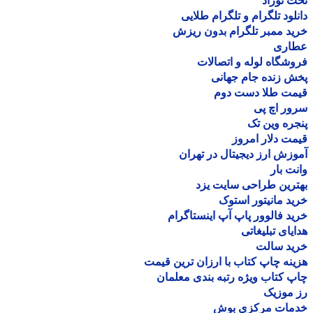
 نوزاد
لود تلگرام و تلگرام طلایی
د ممبر تلگرام بدون ریزش
اری
شگاه لوله و اتصالات
 زنده جام جهانی
مت طلا دست دوم
ر اچ پی
ره وین تک
ت دلار امروز
زش ارز دیجیتال در تهران
ت بار
رین طراحی سایت یزد
د مانیتور استوک
د فالوور پاپ آپ اینستاگرام
یای تبلیغاتی
ید سالت
نه چاپ کتاب با ارزان ترین قیمت
 کتاب ویژه رتبه بندی معلمان
موزیک
مات مرکزی بوش