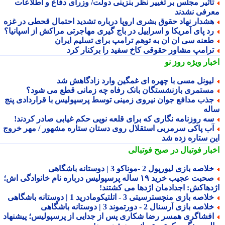
اثیر مجلس بر تغییر نظر بنزینی دولت/ وزرای دفاع و اطلاعات
رفی نشدند
شدار نهاد حقوق بشری اروپا درباره تشدید احتمال قحطی در غزه
د پای آمریکا و اسراییل در باج گیری مهاجرتی مراکش از اسپانیا؟
عنه سی ان ان به توهم ترامپ برای تسلیم ایران
رامپ مشاور حقوقی کاخ سفید را برکنار کرد
بار ویژه
روز نو
یونل مسی با چهره ای غمگین وارد زادگاهش شد
ستمری بازنشستگان بانک رفاه چه زمانی قطع می شود؟
ذب مدافع جوان نیروی زمینی توسط پرسپولیس با قراردادی پنج
له
ه روزنامه نگاری که برای قلعه نویی حکم غیابی صادر کردند!
ب پاکی سرمربی استقلال روی دستان ستاره مشهور / مهر خروج
ن ستاره زده شد
بار فوتبال در صبح فوتبالی
لاصه بازی لیورپول 2 -موناکو 3 | دوستانه باشگاهی
صحبت عجیب خرید ۱۹ ساله پرسپولیس درباره نام خانوادگی اش؛
دهاکش: اجدادمان اژدها می کشتند!
لاصه بازی منچسترسیتی 3 - اتلتیکومادرید 1 | دوستانه باشگاهی
لاصه بازی آرسنال 2 - دورتموند 3 | دوستانه باشگاهی
فشاگری همسر رضا شکاری پس از جدایی از پرسپولیس؛ پیشنهاد