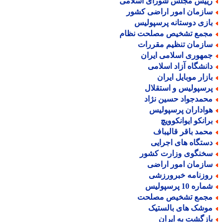
ییس مجلس شورای اسلامی
ازمان امور اراضی کشور
ازی دوستانه پرسپولیس
جمع تشخیص مصلحت نظام
ازمان تنظیم مقررات
مهوری اسلامی ایران
انشگاه آزاد اسلامی
ازار موبایل ایران
رسپولیس و استقلال
حمدجواد حسین نژاد
واداران پرسپولیس
رانکو ایوانکوویچ
حمد باقر قالیباف
ستگاه های اجرایی
خنگوی وزارت کشور
ازمان امور اراضی
وزنامه خبرورزشی
اره 10 پرسپولیس
جمع تشخیص مصلحت
وشک های بالستیک
ازگشت به ایران