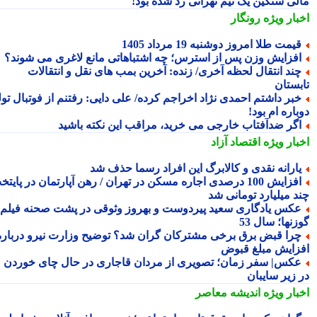
لی سنگین یک تیم تهرانی رد شده بود!
بار ویژه
رونگار
یمت طلا امروز دوشنبه 19 مرداد 1405
فزایش وزن پس از استرس؛ چه اشتباهاتی مانع لاغری می شوند؟
ند انتقال لحظه آخری/ زنده: آخرین بمب های نقل و انتقالات
بستان
بر داشتم احمدی نژاد اخراجم کرده/ علی دایی: رفتنم از فوتبال تولد
اره ام بود!
گر ضدآفتاب خارجی می خرید، مراقب این نکته باشید
بار ویژه
اقتصاد آزاد
ارانه نقدی و کالابرگ این افراد رسما حذف شد
افزایش 100 درصدی اجاره مسکن در تهران / رهن آپارتمان در پایتخت
د میلیارد تومانی شد
کس یادگاری سعید پیردوست و بهروز وثوقی در پشت صحنه فیلم
نها؛ سال 53
را قبض برق برخی مشترکان گران شد؟ توضیح وزارت نیرو درباره
زایش مبلغ قبوض
کس| سفر زمان؛ تصویری از مردان قاجاری در حال چای خوردن
 زیر سایبان
بار ویژه
اندیشه معاصر