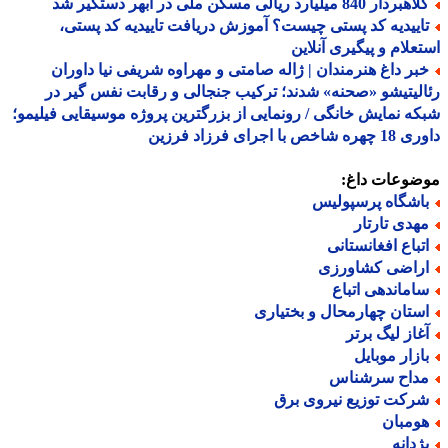
ردار 840 میلیارد ریالی مسکن ملی در ابهر دستگیر شد
اییدیه کد پستی چیست؟ آموزش دریافت تاییدیه کد پستی،
علام و پیگیری آنلاین
بر داغ هنرمندان | ژاله صامتی و مهراوه شریفی نیا داوران
لیتیشو «صحنه» شدند؛ ترکیب جنجالی و رقابت نفس گیر در
ه نمایش خانگی / رونمایی از بزرگترین پروژه موسیقایی فیلیمو؛
اخص با اجرای فرزاد فرزین
ضوعات داغ:
اشگاه پرسپولیس
هدی تارتار
تباع افغانستانی
راضی کشاورزی
اماندهی اتباع
ستان چهارمحال و بختیاری
غاز لیگ برتر
ازار موبایل
داح سرشناس
رکت توزیع نیروی برق
ومبان
ژدانه