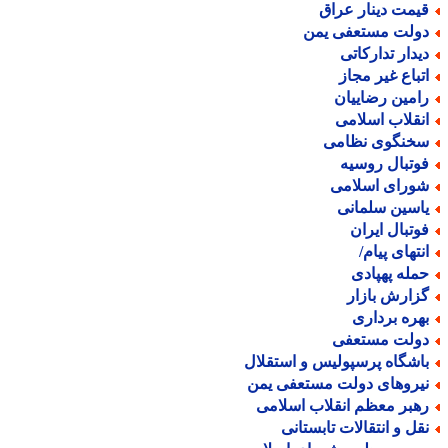
یمت دینار عراق
ولت مستعفی یمن
یدار تدارکاتی
تباع غیر مجاز
امین رضاییان
نقلاب اسلامی
خنگوی نظامی
وتبال روسیه
ورای اسلامی
اسین سلمانی
وتبال ایران
نتهای پیام/
مله پهپادی
زارش بازار
هره برداری
ولت مستعفی
اشگاه پرسپولیس و استقلال
یروهای دولت مستعفی یمن
هبر معظم انقلاب اسلامی
قل و انتقالات تابستانی