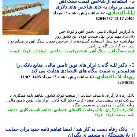
استفاده از شاخص قیمت سنگ آهن
نی بر یوان به جای شاخص های دلاری
ا
-
اقتصادی
-
42 ساعت پیش - شنبه 17 مرداد
82046787
1405
گزارش گلوبال تایمز، انجمن آهن و فولاد چین
(CISA)، مهم ترین نهاد صنعت فولاد این کشور روز
رشنبه خواستار استفاده گسترده تر از شاخص قیمت سنگ آهن بر مبنای یوان
- به گزارش گلوبال تایمز، ...
ت سنگ آهن
-
سنگ آهن
-
شاخص قیمت
-
شاخص
-
استفاده
-
فولاد
-
قیمت
دکتر للـه گانی: ابزار های نوین تامین مالی، منابع بانکی را
مندتر به سمت بنگاه های اقتصادی هدایت می کند
اد 24
-
اقتصادی
-
43 ساعت پیش - شنبه 17 مرداد 1405، 11:02
82046
ک رفاه کارگران با هدف حمایت از صنعت فولاد کشور، تفاهم نامه همکاری با
ت فولاد سفیددشت امضاء کرد. - دکتر للـه گانی: ابزار های نوین تامین مالی،
بع بانکی را هدفمندتر به سمت بنگاه ...
ک رفاه کارگران
-
بانک رفاه
-
بنگاه های اقتصادی
-
تفاهم نامه همکاری
-
تفاهم
ه
-
صنعت فولاد
-
فولاد
بانک رفاه دست به کار شد / امضا تفاهم نامه جدید برای حمایت
بازنشستگان و مستمری بگیران