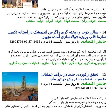
بت در صنعت فولاد صرفاً رقابت سر میزان تولید
ت و کشورها برای تثبیت جایگاه خود برنامه ریزی بلندمدت دارند و ایران نیز
زیر است راهبردهای جدیدی تدوین کند. - بازار ؛ گروه صنعت: صنعت ...
عت
-
فولاد ایران
-
صنعت فولاد
-
فولاد
-
ایران
-
تولید
-
صنعتی
سالن ذوب و ریخته گری زاگرس اندیمشک در آستانه تکمیل
ه؛ قلب پروژه فولادسازی آماده تجهیز
بتر
-
اقتصادی
-
8 روز پیش - یکشنبه 11 مرداد 1405، 00:57
82004750
 این مجتمع را به یک موجود زنده تشبیه کنیم، سالن اصلی ذوب و ریخته گری
ن تردید قلب تپنده آن است؛ جایی که آهن اسفنجی پس از ذوب، تصفیه و
وری، - پیشرفت چشمگیر عملیات اجرایی عملیات ...
 و ریخته گری
-
ریخته گری
-
فولاد
-
اجرا
-
سازی
-
عملیات
-
سرمایه گذاری
تحقق رکوردی جدید در درآمد عملیاتی
4. همت فروش در تیر ماه
بتر
-
اقتصادی
-
8 روز پیش - یکشنبه 11 مرداد
82004678
1405
ت صبا فولاد خلیج فارس (فصبا)، یکی از
مجموعه های قدرتمند صندوق بازنشستگی
کشوری، با انتشار گزارش عملکرد 7 ماهه منتهی به تیر 1404، خبر از دستاوردهای