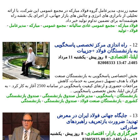
د زرندی، مدیرعامل گروه فولاد مبارکه در مجمع عمومی این شرکت، با ارائه
یلی از ناترازی های انرژی و چالش های بازار جهانی، از اجرای یک نقشه راه
مندانه برای تضمین تداوم تولید خبر داد.
د مبارکه
-
مجمع عمومی عادی سالیانه
-
مجمع عمومی
-
مبارکه
-
مدیرعامل
-
د
-
تولید
راه اندازی مرکز تخصصی پاسخگویی
بازنشستگان فولاد +جزییات
ا
-
اقتصادی
-
8 روز پیش - یکشنبه 11 مرداد
82008333
1405
 اختصاصی پاسخگویی به بازنشستگان صنعت
اد با هدف تسهیل دسترسی به خدمات، کاهش
مراجعات حضوری و ارتقای کیفیت پاسخگویی در سامانه 2500 آغاز به کار کرد. - به
رش ایلنا، بخش تخصصی پاسخگویی ...
نشستگان
-
پاسخگویی
-
مدیرعامل صندوق بازنشستگی
-
صندوق بازنشستگی
وری
-
بازنشستگان صنعت فولاد
-
صندوق بازنشستگی
-
بازنشستگی
جایگاه جهانی فولاد ایران در معرض
ید؛ ضرورت بازتعریف راهبردهای
راتی
گزاری بازار
-
اقتصادی
-
8 روز پیش - یکشنبه
82005935