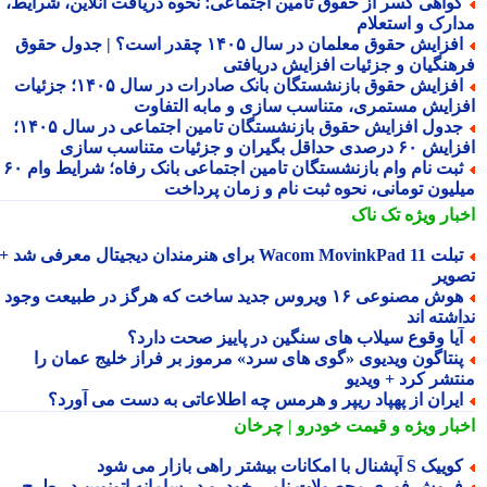
واهی کسر از حقوق تامین اجتماعی؛ نحوه دریافت آنلاین، شرایط،
ارک و استعلام
افزایش حقوق معلمان در سال ۱۴۰۵ چقدر است؟ | جدول حقوق
هنگیان و جزئیات افزایش دریافتی
افزایش حقوق بازنشستگان بانک صادرات در سال ۱۴۰۵؛ جزئیات
زایش مستمری، متناسب سازی و مابه التفاوت
جدول افزایش حقوق بازنشستگان تامین اجتماعی در سال ۱۴۰۵؛
دی حداقل بگیران و جزئیات متناسب سازی
ثبت نام وام بازنشستگان تامین اجتماعی بانک رفاه؛ شرایط وام ۶۰
لیون تومانی، نحوه ثبت نام و زمان پرداخت
بار ویژه
تک ناک
تبلت Wacom MovinkPad 11 برای هنرمندان دیجیتال معرفی شد +
ویر
هوش مصنوعی ۱۶ ویروس جدید ساخت که هرگز در طبیعت وجود
شته اند
یا وقوع سیلاب های سنگین در پاییز صحت دارد؟
نتاگون ویدیوی «گوی های سرد» مرموز بر فراز خلیج عمان را
تشر کرد + ویدیو
یران از پهپاد ریپر و هرمس چه اطلاعاتی به دست می آورد؟
بار ویژه
و قیمت خودرو | چرخان
یک S آپشنال با امکانات بیشتر راهی بازار می شود
روش فوری محصولات نامی خودرو در سامانه اتونوین در طرح