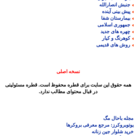
نبش انصارالله
یش بینی آینده
یمارستان شفا
مهوری اسلامی
هره های جدید
وهرنگ و کیار
وش های قدیمی
نسخه اصلی
مه حقوق این سایت برای قطره محفوظ است. قطره مسئولیتی
در قبال محتوای مطالب ندارد.
ه باحال مگ
وبروکرز: مرجع معرفی بروکرها
د شلوار جین زنانه