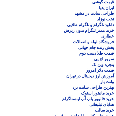
مت گوشی
ان پدیا
احی سایت در مشهد
 نوزاد
لود تلگرام و تلگرام طلایی
د ممبر تلگرام بدون ریزش
اری
شگاه لوله و اتصالات
 زنده جام جهانی
مت طلا دست دوم
ر اچ پی
ره وین تک
ت دلار امروز
زش ارز دیجیتال در تهران
ت بار
رین طراحی سایت یزد
د مانیتور استوک
د فالوور پاپ آپ اینستاگرام
یای تبلیغاتی
ید سالت
نه چاپ کتاب با ارزان ترین قیمت