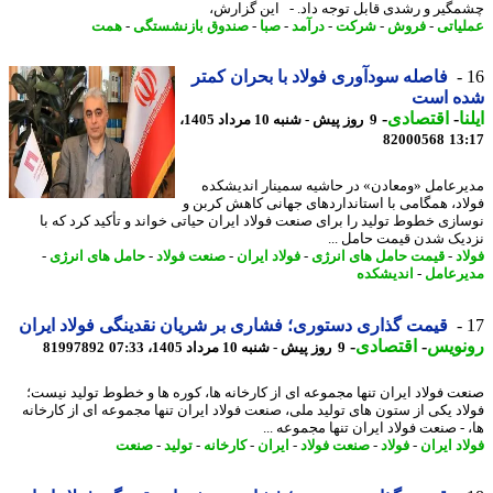
گیر و رشدی قابل توجه داد. - این گزارش،
یاتی
-
فروش
-
شرکت
-
درآمد
-
صبا
-
صندوق بازنشستگی
-
همت
فاصله سودآوری فولاد با بحران کمتر
ه است
ا
-
اقتصادی
-
9 روز پیش - شنبه 10 مرداد 1405،
82000568
13
رعامل «ومعادن» در حاشیه سمینار اندیشکده
اد، همگامی با استانداردهای جهانی کاهش کربن و
ازی خطوط تولید را برای صنعت فولاد ایران حیاتی خواند و تأکید کرد که با
یک شدن قیمت حامل ...
د
-
قیمت حامل های انرژی
-
فولاد ایران
-
صنعت فولاد
-
حامل های انرژی
-
رعامل
-
اندیشکده
قیمت گذاری دستوری؛ فشاری بر شریان نقدینگی فولاد ایران
نویس
-
اقتصادی
-
9 روز پیش - شنبه 10 مرداد 1405، 07:33
81997892
ت فولاد ایران تنها مجموعه ای از کارخانه ها، کوره ها و خطوط تولید نیست؛
اد یکی از ستون های تولید ملی، صنعت فولاد ایران تنها مجموعه ای از کارخانه
- صنعت فولاد ایران تنها مجموعه ...
د ایران
-
فولاد
-
صنعت فولاد
-
ایران
-
کارخانه
-
تولید
-
صنعت