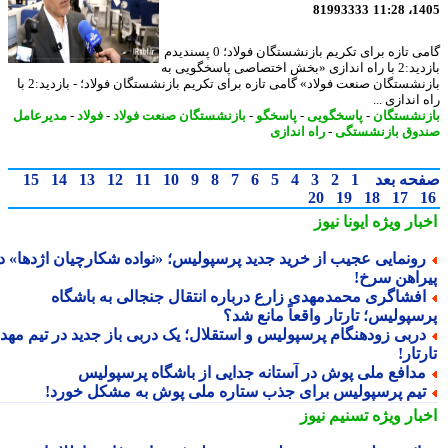
81993333
1405
گامی تازه برای تکریم بازنشستگان فولاد؛ 0 پسندیدم
بازدید:2 با راه اندازی «بخش اختصاصی پاسخگویی به
بازنشستگان صنعت فولاد» گامی تازه برای تکریم بازنشستگان فولاد؛ - بازدید:2 با
اندازی ...
نشستگان
-
پاسخگویی
-
پاسخگو
-
بازنشستگان صنعت فولاد
-
فولاد
-
مدیرعامل
وق بازنشستگی
-
راه اندازی
حه بعد
1
2
3
4
5
6
7
8
9
10
11
12
13
14
15
20
19
18
17
بار ویژه
ایونا نیوز
ونمایی عجیب از خرید جدید پرسپولیس؛ «نواده شکارچیان اژدها» در
راهن سرخ!
فشاگری محمدمهدی زارع درباره انتقال جنجالی به باشگاه
سپولیس؛ تارتار واقعاً مانع شد؟
ربی زودهنگام پرسپولیس و استقلال؛ یک دربی باز جدید در تیم مهدی
تار!
دافع ملی پوش در آستانه جدایی از باشگاه پرسپولیس
یم پرسپولیس برای جذب ستاره ملی پوش به مشکل خورد!
بار ویژه
تسنیم نیوز