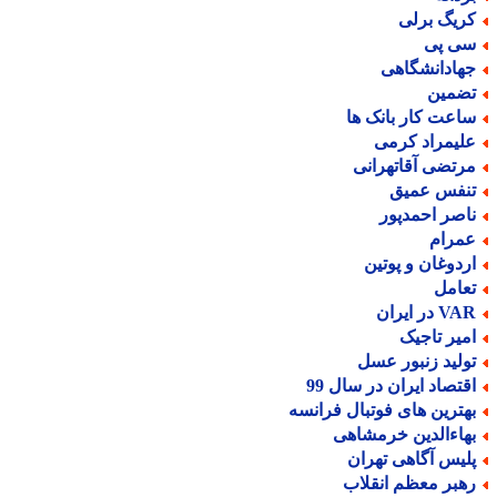
ریگ برلی
ی پی
هادانشگاهی
ضمین
اعت کار بانک ها
لیمراد کرمی
رتضی آقاتهرانی
نفس عمیق
اصر احمدپور
مرام
ردوغان و پوتین
عامل
V در ایران
میر تاجیک
ولید زنبور عسل
قتصاد ایران در سال 99
هترین های فوتبال فرانسه
هاءالدین خرمشاهی
لیس آگاهی تهران
هبر معظم انقلاب