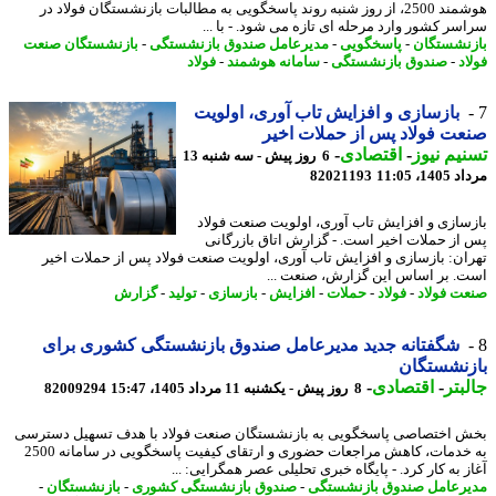
هوشمند 2500، از روز شنبه روند پاسخگویی به مطالبات بازنشستگان فولاد در
سر کشور وارد مرحله ای تازه می شود. - با ...
نشستگان
-
پاسخگویی
-
مدیرعامل صندوق بازنشستگی
-
بازنشستگان صنعت
د
-
صندوق بازنشستگی
-
سامانه هوشمند
-
فولاد
بازسازی و افزایش تاب آوری، اولویت
ت فولاد پس از حملات اخیر
یم نیوز
-
اقتصادی
-
6 روز پیش - سه شنبه 13
1، 11:05
82021193
سازی و افزایش تاب آوری، اولویت صنعت فولاد
از حملات اخیر است. - گزارش اتاق بازرگانی
ان: بازسازی و افزایش تاب آوری، اولویت صنعت فولاد پس از حملات اخیر
. بر اساس این گزارش، صنعت ...
ت فولاد
-
فولاد
-
حملات
-
افزایش
-
بازسازی
-
تولید
-
گزارش
شگفتانه جدید مدیرعامل صندوق بازنشستگی کشوری برای
زنشستگان
بتر
-
اقتصادی
-
8 روز پیش - یکشنبه 11 مرداد 1405، 15:47
82009294
 اختصاصی پاسخگویی به بازنشستگان صنعت فولاد با هدف تسهیل دسترسی
به خدمات، کاهش مراجعات حضوری و ارتقای کیفیت پاسخگویی در سامانه 2500
 به کار کرد. - پایگاه خبری تحلیلی عصر همگرایی: ...
رعامل صندوق بازنشستگی
-
صندوق بازنشستگی کشوری
-
بازنشستگان
-