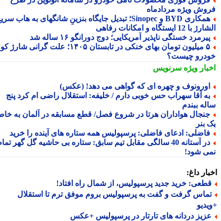
وش ویژه مردادماه
همکاری BYD و Sinopec؛ تبدیل جایگاه بنزینِ شانگهای به هاب سریع
ا 12 ایستگاه و امکانات رفاهی
یرمرد خستگی ناپذیر آمریکایی؛ دوج دورانگو ۱۶ ساله شد
۵ میلیون تومان بهای خنکی در تابستان ۱۴۰۵؛ علت گرانی شارژ کولر
درو چیست؟
بار ویژه
سرنویس
ورونوف و چهره ای که گواهی می دهد! (عکس)
ه آقا سهراب حس خوبی دارم / خلیفه: استقلال راضی ام کرد پنج
له ببندم
نجال هواداران هرتا در شروع فصل/ قطع مسابقه در آلمان به خاطر
 بنر
اضلی: ادعای فاضلی: پرسپولیس همه ستاره های آینده را خرید
‏در آستانه 40 سالگی مقابل تیم سابق: ستاره بی حاشیه گل گهر تمام
ی شود!
ار داغ:
طعی: خرید جدید پرسپولیس، از شمال راه افتاد!
ماس گرفت و گفت به پرسپولیس بروم موفق ترم تا استقلال
دیو
زیز دردانه های تارتار در پرسپولیس +عکس