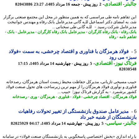
بتر
-
اقتصادی
-
2 روز پیش - جمعه 16 مرداد 1405، 23:27
82043886
 تفاهم نامه طی مراسمی که به همین منظور در محل این مجتمع صنعتی برگزار
 به امضای دکتر اسماعیل للـه گانی مدیرعامل بانک رفاه و مهندس جوانبخت
رعامل شرکت رسید. - للـه گانی طی سخنانی ...
ک رفاه
-
بانک رفاه کارگران
-
مدیرعامل بانک رفاه کارگران
-
مدیرعامل
-
بانک
-
هم نامه
-
رفاه
فولاد هرمزگان با فناوری و اقتصاد چرخشی، به سمت «فولاد
ز» می رود
اک نیوز
-
اقتصادی
-
5 روز پیش - چهارشنبه 14 مرداد 1405، 17:15
82030
ب مسیحی تازیانی، مدیرکل حفاظت محیط زیست استان هرمزگان، رصدخانه
وری و نوآوری فولاد هرمزگان را از مهم ترین زیرساخت های تحول صنعت فولاد
ر برشمرد. - به گزارش فرتاک نیوز؛ حبیب ...
اد هرمزگان
-
اقتصاد چرخشی
-
فولاد
-
فناوری
-
هرمزگان
-
وری
-
رصدخانه
مدیرعامل صندوق بازنشستگی از تغییر تحولات رفاهیات
نشستگان از شنبه خبر داد
بتر
-
سیاسی
-
5 روز پیش - چهارشنبه 14 مرداد 1405، 04:17
82025929
راه اندازی «بخش اختصاصی پاسخگویی به بازنشستگان صنعت فولاد» در سامانه