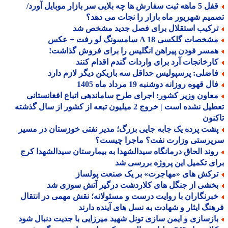
قفل 5 ماهه ثبت سفارش ها چه بلایی سر بازار موبایل آورد/
یم شهریور ماه بازار را نجات می دهد؟
رکیب استقلال برای فصل جدید مشخص شد
خصات گلکسی A 18 سامسونگ لو رفت + عکس
مسر فودن پیراهن انگلیس را برای فروش گذاشت!
ارخانجات آرد برای واردات گندم اقدام کنند
اضلی: پرسپولیس حداقل سه بازیکن دیگر لازم دارد
ل قهوه روزانه دوشنبه 19 مرداد ماه 1405
عاون وزیر کشور: اجرای طرح ساماندهی اتباع افغانستانی
تعطیل نشده است | خروج 2 میلیون تبعه از کشور از سال گذشته
نون
شت پرده یک جابه جایی بزرگ؛ مدیر نفتی خوزستان در مسیر
پرستی وزارت نفت؟ ماجرا چیست؟
وند الحاق درمانگاه سیدالشهدا به بیمارستان سیدالشهدا کرج
ی تکمیل این پروژه بررسی شد
رکش های «مهاجرت» بر یک صنعت پولساز
خشی از جنگل های کلاردشت درگیر آتش سوزی شد
برنگاران با روایت درست و مسئولانه؛ نقش مهمی در انتقال
نگ ایثار و شهادت به نسل های آینده دارند
ازسازی و ایمن سازی تونل شهید میرزایی با جدیت دنبال شود