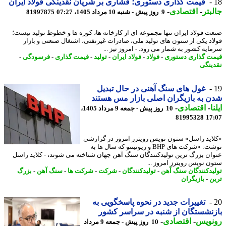
قیمت گذاری دستوری؛ فشاری بر شریان نقدینگی فولاد ایران
بتر
-
اقتصادی
-
9 روز پیش - شنبه 10 مرداد 1405، 07:27
81997875
ت فولاد ایران تنها مجموعه ای از کارخانه ها، کوره ها و خطوط تولید نیست؛
اد یکی از ستون های تولید ملی، صادرات غیرنفتی، اشتغال صنعتی و بازار
ایه کشور به شمار می رود. - امروز نیز ...
ت گذاری دستوری
-
فولاد
-
فولاد ایران
-
تولید
-
قیمت گذاری
-
فرسودگی
-
ینگی
غول های سنگ آهنی در حال تبدیل
 به بازیگران اصلی بازار مس هستند
ا
-
اقتصادی
-
10 روز پیش - جمعه 9 مرداد 1405،
81995328
17
اید راسل» ستون نویس رویترز امروز در گزارشی
نوشت: «شرکت های BHP و ریوتینتو که سال ها به
ان بزرگ ترین تولیدکنندگان سنگ آهن جهان شناخته می شوند، - کلاید راسل
ن نویس رویترز امروز ...
یدکنندگان سنگ آهن
-
تولیدکنندگان
-
شرکت
-
شرکت ها
-
سنگ آهن
-
بزرگ
ن
-
بازیگران
تغییرات جدید در نحوه پاسخگویی به
نشستگان از شنبه در سراسر کشور
نویس
-
اقتصادی
-
10 روز پیش - جمعه 9 مرداد