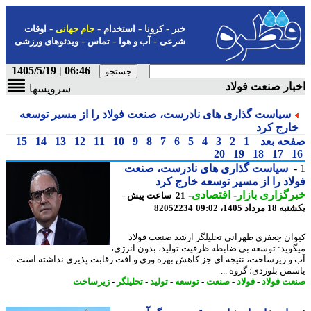
-
-
-
-
خبر
کرونا
استخدام
جام جهانی
اوقات
-
-
-
شرعی
آب و هوا
تماس
ویدئوهای ورزشی
06:46 | 1405/5/19
ار صنعت فولاد
سرویسها
سیاست گذاری های نادرست، صنعت فولاد را از مسیر توسعه
ارج کرد
حه بعد
1
2
3
4
5
6
7
8
9
10
11
12
13
14
15
20
19
18
17
سیاست گذاری های نادرست، صنعت
اد را از مسیر توسعه خارج کرد
گزاری بازار
-
اقتصادی
-
21 ساعت پیش -
رداد 1405، 09:02
82052234
ان جعفری طهرانی تحلیلگر ارشد صنعت فولاد
وید: توسعه بی ضابطه ظرفیت تولید، بدون انرژی،
و زیرساخت، نتیجه ای جز کاهش بهره وری و افت رقابت پذیری نداشته است. -
من بلوردی؛ گروه ...
ت فولاد
-
فولاد
-
صنعت
-
توسعه
-
تولید
-
تحلیلگر
-
زیرساخت