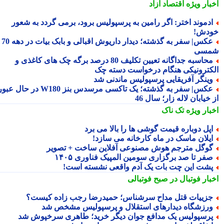
بار ویژه
اقتصاد آزاد
دموند اختر: اگر رامین به پرسپولیس برود، برمی گردد به شعور
دش!
عکس| سفر به گذشته؛ دیدار داریوش اقبالی و بابک بیات در دهه 70
سی
محاسبه جداگانه تعیین تکلیف 80 درصد برگه چک های کاغذی و
کترونیکی هنگام درخواست دسته چک
ینگر آفریقایی پرسپولیس ماندنی شد
عکس| سفر به گذشته؛ یک تاکسی مرسدس بنز W180 در حال عبور
خیابان لاله زار؛ سال 46
بار ویژه
تک ناک
پل دوباره قیمت گوشی ها را بالا می برد
یلان ماسک در ماه کارخانه می سازد!
وگل مترجم هوش مصنوعی آفلاین ساخت + تصویر
فر تا صد برگزاری سومین المپیک فناوری ۱۴۰۵
شت این چت بات یک آدم واقعی نشسته است!
بار فوتبال در صبح فوتبالی
زییات قتل مداح سرشناس؛ حمیدرضا رجب زاده کیست؟
رزشگاه دیدارهای استقلال و پرسپولیس مشخص شد
رسپولیس یک مدافع جوان دیگر خرید؛ طاهری سرخپوش شد