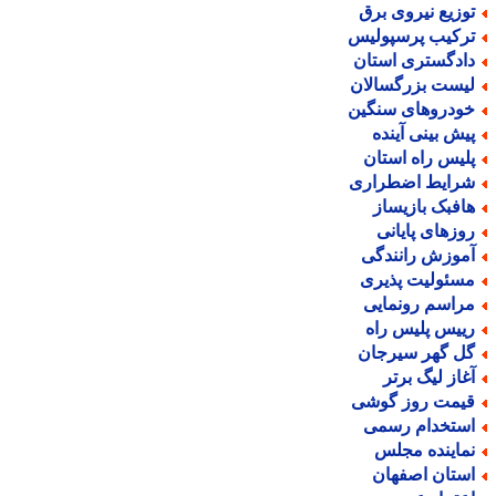
وزیع نیروی برق
رکیب پرسپولیس
ادگستری استان
یست بزرگسالان
ودروهای سنگین
یش بینی آینده
لیس راه استان
رایط اضطراری
افبک بازیساز
وزهای پایانی
موزش رانندگی
سئولیت پذیری
راسم رونمایی
ییس پلیس راه
ل گهر سیرجان
غاز لیگ برتر
یمت روز گوشی
ستخدام رسمی
ماینده مجلس
ستان اصفهان