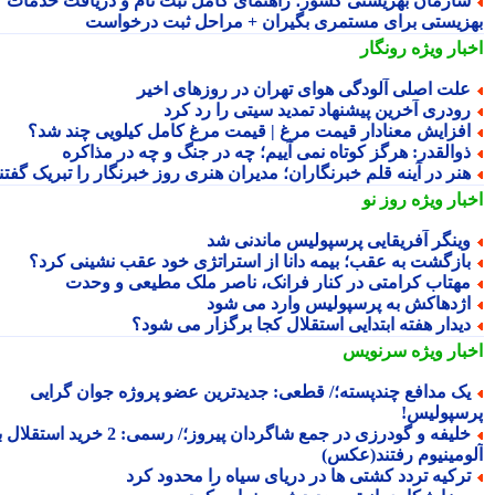
ازمان بهزیستی کشور؛ راهنمای کامل ثبت نام و دریافت خدمات
زیستی برای مستمری بگیران + مراحل ثبت درخواست
بار ویژه
رونگار
لت اصلی آلودگی هوای تهران در روزهای اخیر
ودری آخرین پیشنهاد تمدید سیتی را رد کرد
فزایش معنادار قیمت مرغ | قیمت مرغ کامل کیلویی چند شد؟
والقدر: هرگز کوتاه نمی آییم؛ چه در جنگ و چه در مذاکره
نر در آینه قلم خبرنگاران؛ مدیران هنری روز خبرنگار را تبریک گفتند
بار ویژه
روز نو
ینگر آفریقایی پرسپولیس ماندنی شد
ازگشت به عقب؛ بیمه دانا از استراتژی خود عقب نشینی کرد؟
هتاب کرامتی در کنار فرانک، ناصر ملک مطیعی و وحدت
ژدهاکش به پرسپولیس وارد می شود
یدار هفته ابتدایی استقلال کجا برگزار می شود؟
بار ویژه
سرنویس
ک مدافع چندپسته؛/ قطعی: جدیدترین عضو پروژه جوان گرایی
سپولیس!
خلیفه و گودرزی در جمع شاگردان پیروز؛/ رسمی: 2 خرید استقلال به
ومینیوم رفتند(عکس)
رکیه تردد کشتی ها در دریای سیاه را محدود کرد