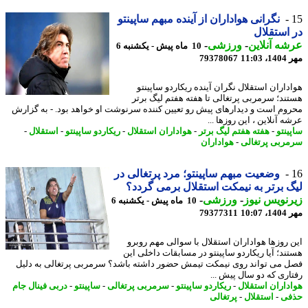
نگرانی هواداران از آینده مبهم ساپینتو
استقلال
ه آنلاین
-
ورزشی
-
10 ماه پیش - یکشنبه 6
11:0
79378067
داران استقلال نگران آینده ریکاردو ساپینتو
ند؛ سرمربی پرتغالی تا هفته هفتم لیگ برتر
وم است و دیدارهای پیش رو تعیین کننده سرنوشت او خواهد بود. - به گزارش
 آنلاین ، این روزها ...
ینتو
-
هفته هفتم لیگ برتر
-
هواداران استقلال
-
ریکاردو ساپینتو
-
استقلال
-
ربی پرتغالی
-
هواداران
وضعیت مبهم ساپینتو؛ مرد پرتغالی در
 برتر به نیمکت استقلال برمی گردد؟
نویس نیوز
-
ورزشی
-
10 ماه پیش - یکشنبه 6
10:0
79377311
 روزها هواداران استقلال با سوالی مهم روبرو
ند؛ آیا ریکاردو ساپینتو در مسابقات داخلی این
 می تواند روی نیمکت تیمش حضور داشته باشد؟ سرمربی پرتغالی به دلیل
اری که دو سال پیش ...
داران استقلال
-
ریکاردو ساپینتو
-
سرمربی پرتغالی
-
ساپینتو
-
دربی فینال جام
فی
-
استقلال
-
پرتغالی