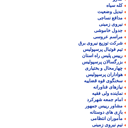
له سیاه
بدیل وضعیت
دافع نساجی
یروی زمینی
دول خاموشی
راسم عروسی
رکت توزیع نیروی برق
یم فوتبال پرسپولیس
ییس پلیس راه استان
زرگسالان پرسپولیس
هارمحال و بختیاری
واداران پرسپولیس
خنگوی قوه قضاییه
یازهای فناورانه
ماینده ولی فقیه
مام جمعه شهرکرد
شاور رییس جمهور
ازی های دوستانه
أموران انتظامی
یم نیروی زمینی