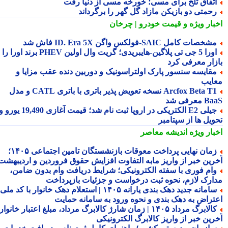
تفاق تلخ برای مسی؛ خورخه مسی از دنیا رفت
حمتی دو بازیکن مازاد گل گهر را برگرداند
بار ویژه
و قیمت خودرو | چرخان
شخصات کامل SAIC‑فولکس واگن ID. Era 5X فاش شد
اورا 5 جی تی پلاگین‑هایبریدی؛ گریت وال اولین PHEV برند اورا را به
زار معرفی کرد
قایسه سنسور پارک اولتراسونیک و دوربین دنده عقب مزایا و
ایب
Arcfox Beta T1 نسخه تعویض پذیر باتری با باتری CATL و مدل
معرفی شد
جیلی E2 الکتریکی در اروپا ثبت نام شد؛ قیمت آغازی 19,490 یورو و
ویل ها از سپتامبر
بار ویژه
اندیشه معاصر
زمان نهایی پرداخت معوقات بازنشستگان تامین اجتماعی ۱۴۰۵؛
رین خبر از واریز مابه التفاوت افزایش حقوق فروردین و اردیبهشت
ام فوری با سفته الکترونیکی؛ شرایط دریافت وام بدون ضامن،
ارک لازم، نحوه ثبت درخواست و جزئیات بازپرداخت
سامانه جدید دهک بندی یارانه ۱۴۰۵ | استعلام دهک خانوار با کد ملی،
تراض به دهک بندی و نحوه ورود به سامانه حمایت
کالابرگ مرداد ۱۴۰۵ | زمان شارژ کالابرگ مرداد، مبلغ اعتبار خانوار و
رین خبر از واریز کالابرگ الکترونیکی