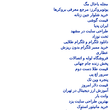
ه باحال مگ
وبروکرز: مرجع معرفی بروکرها
د شلوار جین زنانه
مت گوشی
ان پدیا
احی سایت در مشهد
 نوزاد
لود تلگرام و تلگرام طلایی
د ممبر تلگرام بدون ریزش
اری
شگاه لوله و اتصالات
 زنده جام جهانی
مت طلا دست دوم
ر اچ پی
ره وین تک
ت دلار امروز
زش ارز دیجیتال در تهران
ت بار
رین طراحی سایت یزد
د مانیتور استوک