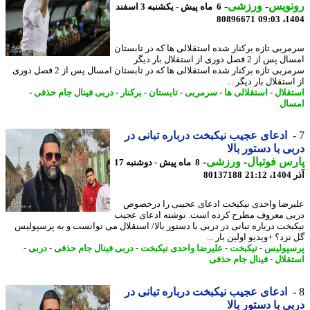
نویس
-
ورزشی
-
6 ماه پیش - یکشنبه 3 اسفند
80896671
1404
ربی تازه برکنار شده استقلالی ها که در تابستان
امسال پس از 2 فصل دوری از استقلال بار دیگر
سرمربی تازه برکنار شده استقلالی ها که در تابستان امسال پس از 2 فصل دوری
ستقلال بار دیگر ...
قلال
-
استقلالی ها
-
سرمربی
-
تابستان
-
برکنار
-
دربی فینال جام حذفی
-
ال
ادعای عجیب نیکبخت درباره تبانی در
ی با دستور بالا
س فوتبال
-
ورزشی
-
8 ماه پیش - دوشنبه 17
21
80137188
رضا واحدی نیکبخت ادعای عجیبی را درخصوص
ی معروف مطرح کرده است. نوشته ادعای عجیب
بخت درباره تبانی در دربی با دستور بالا/ استقلال می توانست و به پرسپولیس
زد؟ +ویدیو اولین بار ...
پولیس
-
نیکبخت
-
علیرضا واحدی نیکبخت
-
دربی فینال جام حذفی
-
دربی
-
قلال
-
فینال جام حذفی
ادعای عجیب نیکبخت درباره تبانی در
ی با دستور بالا