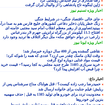
ضا شکاری از تیم جدیدش رونمایی کرد
اپن اینگونه تاج پادشاهی را از والیبال ایران گرفت
بار ویژه
تسنیم نیوز
ای خالی «اقتصاد جنگی» در شرایط جنگی
نگ خطر پایان ذخایر دفاعی کشورهای خلیج فارس هم به صدا درآمد
بینید|تصاویری از رهبر معظم انقلاب امام سید مجتبی خامنه ای
تاح 11.5 کیلومتر از بزرگراه ترانزیتی جهرم-لار-بندرعباس
ارعی: در دوام «توافق مکه» مثل دیگر ائتلاف ها تردید وجود دارد
بار ویژه
ایونا نیوز
قاشی گمشده پس از 400 سال دوباره خبرساز شد!
قت ایلان ماسک چقدر می ارزد؟ عددی که همه را شوکه کرد!
یمت مواد غذایی دوباره اوج گرفت
ید سربازی 1405؛ طرح جدید مجلس به کجا رسید؟+ قیمت خرید
را قبض آب افزایش پیدا کرد؟
ار داغ:
میدرضا رجب زاده کیست؟ / قتل هولناک مداح سرشناس پس از
یش/ فیلم جنایت برای خانواده ارسال شد
محدودیت تردد برای خودرو های تولید 1385 به قبل | حذف سهمیه
ین این خودروها
میدرضا رجب زاده (مداح) به قتل رسید ؛ تایید ربایش توسط