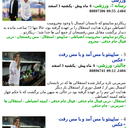
زشی
نه 7
-
ورزشی
-
6 ماه پیش - یکشنبه 3 اسفند
80897306
1404
اردو ساپینتو که تابستان امسال با وجود محرومیت
انضباطی دوباره هدایت استقلال را بر عهده گرفته بود، حالا تنها 72 ساعت مانده به
ار برگشت مقابل مس رفسنجان از جمع آبی ها جدا شد؛ - ریکاردو ...
اردو ساپینتو
-
محرومیت انضباطی
-
ساپینتو
-
استقلال
-
مس رفسنجان
-
دربی
ال جام حذفی
-
محروم
ساپینتو با مس آمد و با مس رفت
کس
بتر
-
ورزشی
-
6 ماه پیش - یکشنبه 3 اسفند
80896741
1404
ربی تازه برکنار شده استقلالی ها که در تابستان
امسال پس از 2 فصل دوری از استقلال بار دیگر
یت این تیم را بر عهده گرفته بود در حالی به میهن مان برگشت که با حکم چهار
ه کمیته انضباطی ...
قلال
-
دربی فینال جام حذفی
-
فینال جام حذفی
-
کمیته انضباطی
-
استقلالی ها
مربی
-
جام حذفی
ساپینتو با مس آمد و با مس رفت
کس