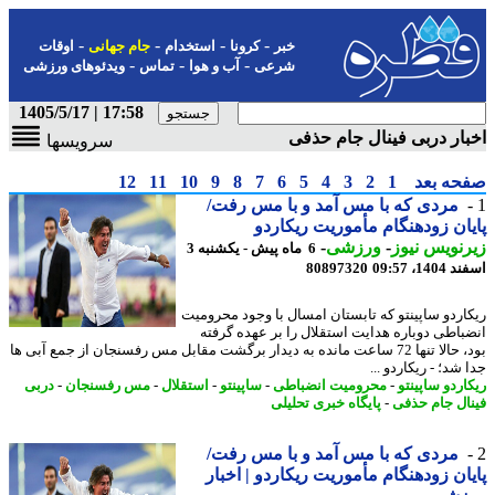
-
-
-
-
خبر
کرونا
استخدام
جام جهانی
اوقات
-
-
-
شرعی
آب و هوا
تماس
ویدئوهای ورزشی
17:58 | 1405/5/17
ار دربی فینال جام حذفی
سرویسها
حه بعد
1
2
3
4
5
6
7
8
9
10
11
12
مردی که با مس آمد و با مس رفت/
ان زودهنگام مأموریت ریکاردو
نویس نیوز
-
ورزشی
-
6 ماه پیش - یکشنبه 3
14، 09:57
80897320
اردو ساپینتو که تابستان امسال با وجود محرومیت
باطی دوباره هدایت استقلال را بر عهده گرفته
بود، حالا تنها 72 ساعت مانده به دیدار برگشت مقابل مس رفسنجان از جمع آبی ها
شد؛ - ریکاردو ...
اردو ساپینتو
-
محرومیت انضباطی
-
ساپینتو
-
استقلال
-
مس رفسنجان
-
دربی
ال جام حذفی
-
پایگاه خبری تحلیلی
مردی که با مس آمد و با مس رفت/
ان زودهنگام مأموریت ریکاردو | اخبار