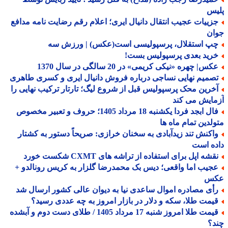
یس
زییات عجیب انتقال دانیال ایری؛ اعلام رقم رضایت نامه مدافع
ان
پ استقلال، پرسپولیسی است(عکس) | ورزش سه
رید بعدی پرسپولیس بست!
س| چهره «نیکی کریمی» در 20 سالگی در سال 1370
صمیم نهایی نساجی درباره فروش دانیال ایری و کسری طاهری
خرین محک پرسپولیس قبل از شروع لیگ؛ تارتار ترکیب نهایی را
ایش می کند
فال ابجد فردا یکشنبه 18 مرداد 1405؛ حروف و تعبیر مخصوص
لدین تمام ماه ها
اکنش تند زیدآبادی به سخنان خرازی: صریحاً دستور به کشتار
ه است
شه اپل برای استفاده از تراشه های CXMT شکست خورد
جیب اما واقعی؛ دیس بک محمدرضا گلزار به کریس رونالدو +
س
أی مصادره اموال ساعدی نیا به دیوان عالی کشور ارسال شد
یمت طلا، سکه و دلار در بازار امروز به چه عددی رسید؟
قیمت طلا امروز شنبه 17 مرداد 1405 / طلای دست دوم و آبشده
د؟