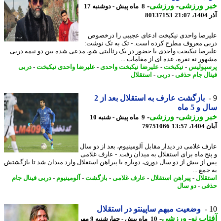
ر ورزشی
-
ورزشی
-
8 ماه پیش - دوشنبه 17
21
80137153
رضا واحدی نیکبخت ادعای عجیبی را درخصوص
ی معروف مطرح کرده است. - تک به تک نوشت:
رضا نیکبخت واحدی با حضور در یک رئالیتی شو، مدعی شده بین دو نیمه دربی
ور نه نفره، عده ای از مقامات ...
پولیس
-
نیکبخت
-
علیرضا نیکبخت واحدی
-
علیرضا واحدی نیکبخت
-
دربی
ال جام حذفی
-
دربی
-
استقلال
بازگشت عارف به استقلال بعد از 2
و 5 ماه
ر ورزشی
-
ورزشی
-
9 ماه پیش - شنبه 10
13:57
79751066
ف غلامی در دیدار مقابل آلومینیوم، بعد از دو سال
نج ماه برای استقلال به میدان رفت. - عارف غلامی
از بیش از دو سال دوری، دوباره با پیراهن استقلال وارد میدان شد تا بازگشتش
مع ...
قلال
-
پیراهن استقلال
-
عارف غلامی
-
بازگشت
-
آلومینیوم
-
دربی فینال جام
فی
-
دو سال
وضعیت مبهم ساپینتو در استقلال
اب نو
-
ورزشی
-
10 ماه پیش - چهارشنبه 9 مهر