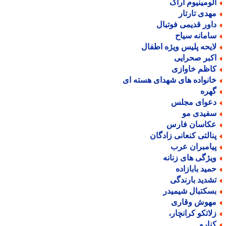
لومینیوم اراک
هدی تارتار
اور قدیمی فوتبال
امانه سیاح
ایحه پلیس ویژه اطفال
کبر صحرایی
اظم خاوازی
انواده های شهدای هسته ای
هره
عوای مجلس
فیدی مو
کاسان فارس
نالتی کنعانی زادگان
یامبران عرب
یژگی های زنانه
مید بابازاده
شدید بارندگی
سکتبال شیمیدر
هوش وقاری
لاتکو کرانچار،
نارو