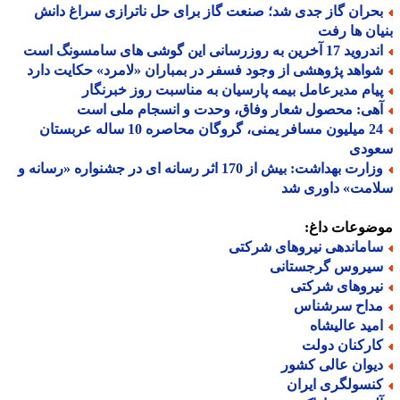
حران گاز جدی شد؛ صنعت گاز برای حل ناترازی سراغ دانش
ان ها رفت
د 17 آخرین به روزرسانی این گوشی های سامسونگ است
واهد پژوهشی از وجود فسفر در بمباران «لامرد» حکایت دارد
یام مدیرعامل بیمه پارسیان به مناسبت روز خبرنگار
هی: محصول شعار وفاق، وحدت و انسجام ملی است
24 میلیون مسافر یمنی، گروگان محاصره 10 ساله عربستان
ودی
وزارت بهداشت: بیش از 170 اثر رسانه ای در جشنواره «رسانه و
امت» داوری شد
ضوعات داغ:
اماندهی نیروهای شرکتی
یروس گرجستانی
یروهای شرکتی
داح سرشناس
مید عالیشاه
ارکنان دولت
یوان عالی کشور
نسولگری ایران