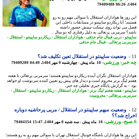
79409488
1404
 روز ها هواداران استقلال با سوالی مهم رو به رو
ند؛ آیا ریکاردو ساپینتو در مسابقات داخلی این
 می تواند روی نیمکت تیمش حضور داشته
د؟ سرمربی پرتغالی به دلیل رفتاری که دو سال ...
ینتو
-
دربی فینال جام حذفی
-
هواداران استقلال
-
ریکاردو ساپینتو
-
استقلال
-
ربی پرتغالی
-
فینال جام حذفی
وضعیت ساپینتو در استقلال تعین تکلیف شد؟
خبر
-
ورزشی
-
10 ماه پیش - چهارشنبه 9 مهر 1404، 04:49
79409289
داران استقلال نگران آینده ریکاردو ساپینتو هستند؛ سرمربی پرتغالی تا هفته
م لیگ برتر محروم است و دیدار های پیش رو تعیین کننده سرنوشت او خواهد
. - به گزارش پایگاه خبری تحلیلی چه خبر،
ینتو
-
هفته هفتم لیگ برتر
-
هواداران استقلال
-
ریکاردو ساپینتو
-
استقلال
-
ربی پرتغالی
-
محرومیت
وضعیت مبهم ساپینتو در استقلال / مربی پرحاشیه دوباره
راج شد؟؟
-
ورزشی
-
10 ماه پیش - سه شنبه 8 مهر 1404، 15:47
79404354
 روز ها هواداران باشگاه فوتبال استقلال تهران با سوالی مهم رو به رو هستند؛