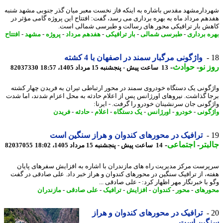
دارمشهد مقدس باشاره به اینکه فاز نخست معبر میان گذر جنوبی مشهد شنبه
هم مرداد ماه به بهره برداری می رسد، گفت: افتتاح این پروژه گامی مؤثر در
ش بار ترافیکی محور های رسالت و طبرسی شمالی است.
ه برداری
-
طبرسی شمالی
-
بار ترافیکی
-
هفدهم مرداد
-
پروژه
-
مشهد
-
افتتاح
واژگونی مرگبار سمند در اصفهان با 4 کشته
 نو
-
حوادث
-
13 ساعت پیش - پنجشنبه 15 مرداد 1405، 18:57
82037330
گونی یک دستگاه خودروی سمند در محور ارتباطی تیران به فریدن چهار کشته
ا گذاشت. نیروهای اورژانس پس از اعلام حادثه به محل اعزام شدند، اما شدت
گونی جان سرنشینان خودرو را گرفت. - ایرنا:
گونی
-
خودرو
-
اورژانس
-
یک دستگاه
-
اعلام
-
حادثه
-
فریدن
ترافیک در محورهای کندوان و هراز سنگین است
بتر
-
اجتماعی
-
14 ساعت پیش - پنجشنبه 15 مرداد 1405، 18:02
82037055
رست مرکز مدیریت راه های مازندران با اشاره به افزایش سفرهای پایان
ه، از ترافیک سنگین در محورهای کندوان و هراز خبر داد. علی صادقی در گفت
 با خبرنگار مهر اظهار کرد: - علی صادقی ...
رهای
-
محور
-
کندوان
-
افزایش
-
ترافیک
-
علی صادقی
-
مازندران
ترافیک در محورهای کندوان و هراز
گین است