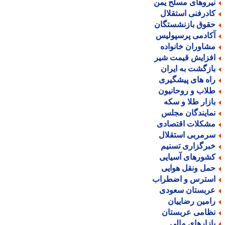
یروهای مسلح یمن
ادرفنی استقلال
قوق بازنشستگان
کادمی پرسپولیس
شاوران خانواده
فزایش قیمت شیر
ازگشت به ایران
اه های پیشگیری
لاب و روحانیون
ازار طلا و سکه
مایندگان مجلس
شکلات اقتصادی
رمربی استقلال
برگزاری تسنیم
شورهای آسیایی
مل ونقل هوایی
سترس و اضطراب
ربستان سعودی
امین رضاییان
ظامی عربستان
ازارهای مالی