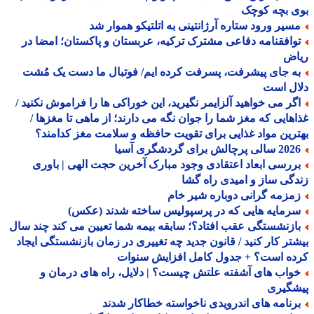
ی بچه کوچک
سیر ورود ستاره آرژانتینی به اتلتیکو هموار شد
وافقنامه دفاعی مشترک ترکیه، عربستان و پاکستان؛ امضا در
اض
ه جای پیشرفت، پسرفت کرده ایم/ فوتبال ما دست یک مُشت
ال است
گر می خواهید آلزایمر نگیرید، این خوراکی ها را فراموش نکنید /
هایی که مغز شما را جوان نگه می دارند؛ از ماهی تا مغزها /
رین مواد غذایی برای تقویت حافظه و سلامت مغز کدامند؟
الی پرچالش برای گردشگری آسیا
ررسی ابعاد اعتقادی وجود مبارک آخرین حجت الهی | باوری
گی ساز و امیدی راه گشا
مزمه گرانی دوباره شیر خام
رمایه هایی که در پرسپولیس ساخته شدند (عکس)
ازنشستگی عقب افتاد؟؛ سابقه بیمه شما تعیین می کند چند سال
تر کار کنید / قانون جدید چه تغییری در زمان بازنشستگی ایجاد
ده است؟ + جدول کامل افزایش سنوات
واب های آشفته علتش چیست؟ | دلایل، راه های درمان و
شگیری
رنامه های اندرویدی ناخواسته خطاکار شدند