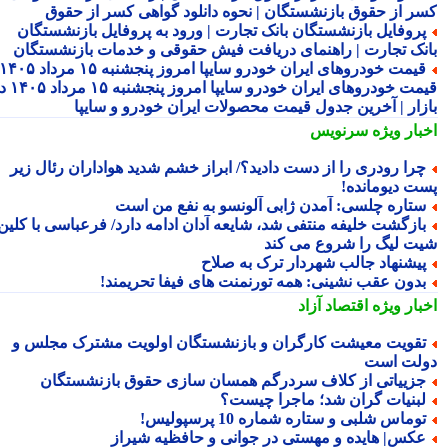
ر از حقوق بازنشستگان | نحوه دانلود گواهی کسر از حقوق
روفایل بازنشستگان بانک تجارت | ورود به پروفایل بازنشستگان
نک تجارت | راهنمای دریافت فیش حقوقی و خدمات بازنشستگان
قیمت خودروهای ایران خودرو سایپا امروز پنجشنبه ۱۵ مرداد ۱۴۰۵ |
قیمت خودروهای ایران خودرو سایپا امروز پنجشنبه ۱۵ مرداد ۱۴۰۵ در
زار | آخرین جدول قیمت محصولات ایران خودرو و سایپا
بار ویژه
سرنویس
را رودری را از دست دادید؟/ ابراز خشم شدید هواداران رئال زیر
ت دیومانده!
تاره چلسی: آمدن ژابی آلونسو به نفع من است
ازگشت خلیفه منتفی شد، شایعه آدان ادامه دارد/ فرعباسی با کلین
ت لیگ را شروع می کند
یشنهاد جالب شهردار ترک به صلاح
دون عقب نشینی: همه تورنمنت های فیفا تحریمند!
بار ویژه
اقتصاد آزاد
قویت معیشت کارگران و بازنشستگان اولویت مشترک مجلس و
لت است
زییاتی از کلاف سردرگم همسان سازی حقوق بازنشستگان
بنیات گران شد؛ ماجرا چیست؟
وماس شلبی و ستاره شماره 10 پرسپولیس!
کس| هایده و مهستی در جوانی و حافظیه شیراز