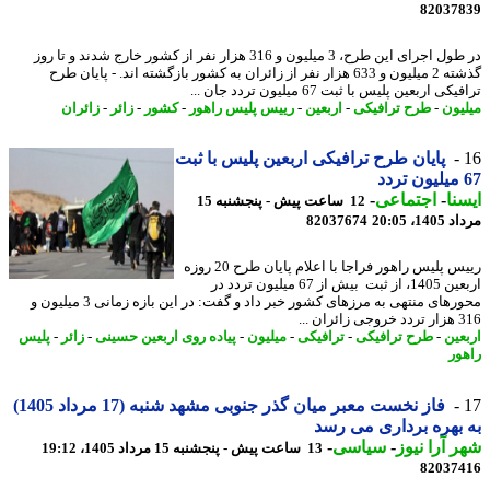
82037
در طول اجرای این طرح، 3 میلیون و 316 هزار نفر از کشور خارج شدند و تا روز
گذشته 2 میلیون و 633 هزار نفر از زائران به کشور بازگشته اند. - پایان طرح
ی اربعین پلیس با ثبت 67 میلیون تردد جان ...
یون
-
طرح ترافیکی
-
اربعین
-
رییس پلیس راهور
-
کشور
-
زائر
-
زائران
پایان طرح ترافیکی اربعین پلیس با ثبت
نا
-
اجتماعی
-
12 ساعت پیش - پنجشنبه 15
1، 20:05
82037674
رییس پلیس راهور فراجا با اعلام پایان طرح 20 روزه
اربعین 1405، از ثبت بیش از 67 میلیون تردد در
محورهای منتهی به مرزهای کشور خبر داد و گفت: در این بازه زمانی 3 میلیون و
ران ...
عین
-
طرح ترافیکی
-
ترافیکی
-
میلیون
-
پیاده روی اربعین حسینی
-
زائر
-
پلیس
ور
فاز نخست معبر میان گذر جنوبی مشهد شنبه (17 مرداد 1405)
بهره برداری می رسد
 آرا نیوز
-
سیاسی
-
13 ساعت پیش - پنجشنبه 15 مرداد 1405، 19:12
82037