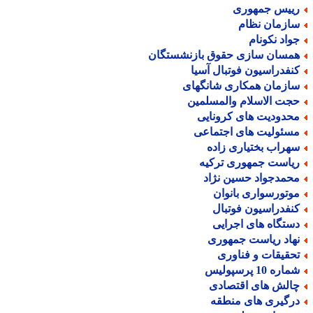
ییس جمهوری
ازمان نظام
واد نکونام
مسان سازی حقوق بازنشستگان
نفدراسیون فوتبال آسیا
ازمان همکاری شانگهای
جت الاسلام والمسلمین
حدودیت های کرونایی
سئولیت های اجتماعی
هراب بختیاری زاده
یاست جمهوری ترکیه
حمدجواد حسین نژاد
وتورسواری بانوان
نفدراسیون فوتبال
ستگاه های اجرایی
هاد ریاست جمهوری
حقیقات و فناوری
اره 10 پرسپولیس
الش های اقتصادی
رگیری های منطقه