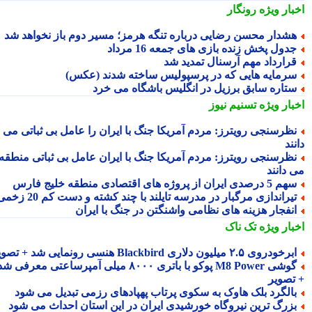
بار ویژه
رونگار
شدار محسن رضایی درباره تنگه هرمز؛ مسیر دوم باز نخواهد شد
دول پخش زنده بازی های جمعه 16 مرداد
رارداد مهم آرسنال تمدید شد
رمایه هایی که در پرسپولیس ساخته شدند (عکس)
تاره سابق برزیل در انگلیس باشگاه می خرد
بار ویژه
تسنیم نیوز
ظرسنجی رویترز: مردم آمریکا جنگ با ایران را عامل بی ثباتی می
ند
ظرسنجی رویترز: مردم آمریکا جنگ با ایران عامل بی ثباتی منطقه
 دانند
5 درصدی ایران از پروژه های اقتصادی منطقه خلیج فارس
یراندازی مرگبار در مدرسه تایلند با چند کشته و دست کم 20 زخمی
نفجار هزینه های نظامی واشنگتن در جنگ با ایران
بار ویژه
تک ناک
رخودروی ۲.۵ میلیون دلاری Blackbird هنسی رونمایی شد + تصویر
گوشی M8 Power پوکو با باتری ۸۰۰۰ میلی آمپرساعتی معرفی شد
تصویر
الگرد بلک هاوک به سکوی پرتاب پهپادهای رزمی تبدیل می شود
زرگ ترین نیروگاه خورشیدی ایران در این استان احداث می شود