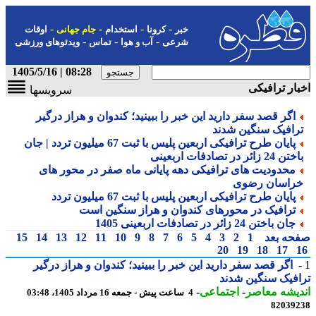
-
-
-
-
خبر
کرونا
استخدام
جام جهانی
اوقات
-
-
-
شرعی
آب و هوا
تماس
ویدئوهای ورزشی
08:28 | 1405/5/16
ار ترافیکی
سرویسها
اگر قصد سفر دارید این خبر را ببینید؛ کندوان و هراز درگیر
رافیک سنگین شدند
پایان طرح ترافیکی اربعین پلیس با ثبت 67 میلیون تردد | جان
 24 زائر در تصادفات اربعینی
محدودیت های ترافیکی دهه پایانی ماه صفر در محور های
راسان رضوی
پایان طرح ترافیکی اربعین پلیس با ثبت 67 میلیون تردد
ترافیک در محورهای کندوان و هراز سنگین است
جان باختن 24 زائر در تصادفات اربعینی 1405
حه بعد
1
2
3
4
5
6
7
8
9
10
11
12
13
14
15
20
19
18
17
اگر قصد سفر دارید این خبر را ببینید؛ کندوان و هراز درگیر
فیک سنگین شدند
یشه معاصر
-
اجتماعی
-
4 ساعت پیش - جمعه 16 مرداد 1405، 03:48
82039