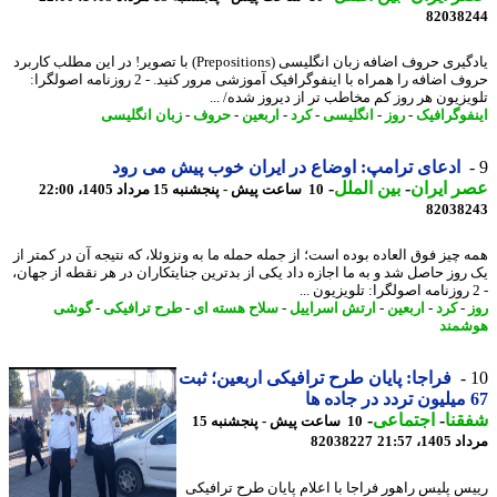
82038
یادگیری حروف اضافه زبان انگلیسی (Prepositions) با تصویر! در این مطلب کاربرد
حروف اضافه را همراه با اینفوگرافیک آموزشی مرور کنید. - 2 روزنامه اصولگرا:
یزیون هر روز کم مخاطب تر از دیروز شده/ ...
فوگرافیک
-
روز
-
انگلیسی
-
کرد
-
اربعین
-
حروف
-
زبان انگلیسی
ادعای ترامپ: اوضاع در ایران خوب پیش می رود
 ایران
-
بین الملل
-
10 ساعت پیش - پنجشنبه 15 مرداد 1405، 22:00
82038
 چیز فوق العاده بوده است؛ از جمله حمله ما به ونزوئلا، که نتیجه آن در کمتر از
روز حاصل شد و به ما اجازه داد یکی از بدترین جنایتکاران در هر نقطه از جهان،
-
کرد
-
اربعین
-
ارتش اسراییل
-
سلاح هسته ای
-
طرح ترافیکی
-
گوشی
مند
فراجا: پایان طرح ترافیکی اربعین؛ ثبت
نا
-
اجتماعی
-
10 ساعت پیش - پنجشنبه 15
1، 21:57
82038227
س پلیس راهور فراجا با اعلام پایان طرح ترافیکی