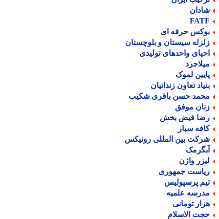
ادان
FAT
وکس حرفه ای
لزله سیستان و بلوچستان
حیای واحدهای تولیدی
یلاجرد
ایین لموک
نیاد تعاون زندانیان
حمد حسن باقری شکیب
نان موفق
ضا فیض بخش
افه سیار
رکت بین المللی رونیکس
بگرمک
یزر واژن
یاست جمهوری
یم پرسپولیس
درسه علمیه
زار تومانی
جت الاسلام