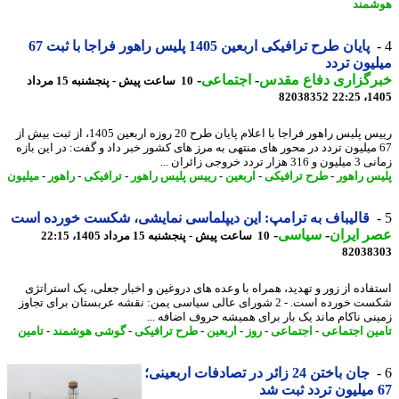
مند
پایان طرح ترافیکی اربعین 1405 پلیس راهور فراجا با ثبت 67
یون تردد
رگزاری دفاع مقدس
-
اجتماعی
-
10 ساعت پیش - پنجشنبه 15 مرداد
82038352
1405
رییس پلیس راهور فراجا با اعلام پایان طرح 20 روزه اربعین 1405، از ثبت بیش از
6 میلیون تردد در محور های منتهی به مرز های کشور خبر داد و گفت: در این بازه
زار تردد خروجی زائران ...
س راهور
-
طرح ترافیکی
-
اربعین
-
رییس پلیس راهور
-
ترافیکی
-
راهور
-
میلیون
قالیباف به ترامپ: این دیپلماسی نمایشی، شکست خورده است
 ایران
-
سیاسی
-
10 ساعت پیش - پنجشنبه 15 مرداد 1405، 22:15
82038
فاده از زور و تهدید، همراه با وعده های دروغین و اخبار جعلی، یک استراتژی
شکست خورده است. - 2 شورای عالی سیاسی یمن: نقشه عربستان برای تجاوز
نی ناکام ماند یک بار برای همیشه حروف اضافه ...
ین اجتماعی
-
اجتماعی
-
روز
-
اربعین
-
طرح ترافیکی
-
گوشی هوشمند
-
تامین
جان باختن 24 زائر در تصادفات اربعینی؛