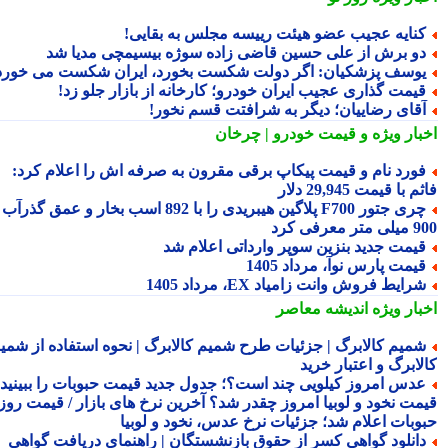
نایه عجیب عضو هیئت رییسه مجلس به بقایی!
و برش از علی حسین قاضی زاده سوژه بیسیمچی مدیا شد
وسف پزشکیان: اگر دولت شکست بخورد، ایران شکست می خورد
یمت گذاری عجیب ایران خودرو؛ کارخانه از بازار جلو زد!
قای رضاییان؛ دیگر به شرافتت قسم نخور!
بار ویژه
و قیمت خودرو | چرخان
ورد نام و قیمت پیکاپ برقی مقرون به صرفه اش را اعلام کرد:
 با قیمت 29,945 دلار
چری جتور F700 پلاگین هیبریدی را با 892 اسب بخار و عمق گذرآب
 معرفی کرد
یمت جدید بنزین سوپر وارداتی اعلام شد
یمت پارس نوآ، مرداد 1405
رایط فروش وانت زامیاد EX، مرداد 1405
بار ویژه
اندیشه معاصر
میم کالابرگ | جزئیات طرح شمیم کالابرگ | نحوه استفاده از شمیم
لابرگ و اعتبار خرید
دس امروز کیلویی چند است؟؛ جدول جدید قیمت حبوبات را ببینید /
مت نخود و لوبیا امروز چقدر شد؟ آخرین نرخ های بازار / قیمت روز
وبات اعلام شد؛ جزئیات نرخ عدس، نخود و لوبیا
انلود گواهی کسر از حقوق بازنشستگان | راهنمای دریافت گواهی