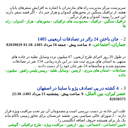
رست مرکز مدیریت راه های مازندران با اشاره به افزایش سفرهای پایان
ه، از ترافیک سنگین در محورهای کندوان و هراز خبر داد. - اگر قصد سفر دارید
خبر را ببینید؛ کندوان و هراز درگیر ...
فیک سنگین
-
ترافیک
-
محدودیت های ترافیکی
-
محورهای
-
هراز
-
کندوان
-
راه
جان باختن 24 زائر در تصادفات اربعینی 1405
اران
-
اجتماعی
-
6 ساعت پیش - جمعه 16 مرداد 1405، 01:30
82039029
در طول 20 روز اجرای طرح اربعین، 67 میلیون تردد وسایل نقلیه در جاده های
منتهی به استان های مرزی ثبت شد. در این بازه زمانی، 154 نفر در تصادفات
دند و متأسفانه 24 نفر جان خود را از دست دادند. ...
دفات
-
استان های مرزی
-
اربعین
-
وسایل نقلیه
-
رییس پلیس راهور
-
میلیون
-
ه
4 کشته در پی تصادف پژو با ساینا در اصفهان
 ایران
-
بین الملل
-
9 ساعت پیش - پنجشنبه 15 مرداد 1405، 22:30
82038
 این حادثه در دست بررسی است و مصدومان آن نیز تحت مراقبت ویژه قرار
دارند. - 2 شورای عالی سیاسی یمن: نقشه عربستان برای تجاوز زمینی ناکام ماند
بار برای همیشه حروف اضافه انگلیسی را ...
ین اجتماعی
-
اجتماعی
-
روز
-
اربعین
-
مراقبت ویژه
-
طرح ترافیکی
-
گوشی