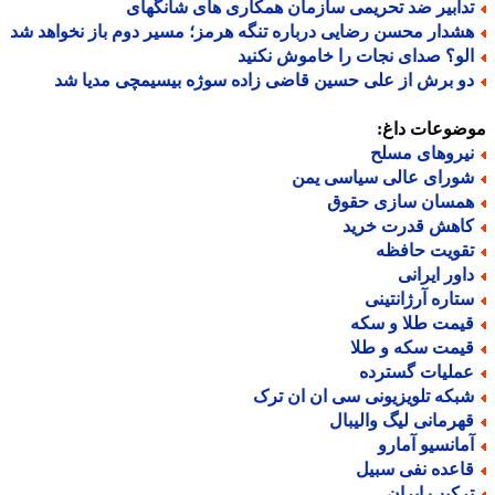
دابیر ضد تحریمی سازمان همکاری های شانگهای
شدار محسن رضایی درباره تنگه هرمز؛ مسیر دوم باز نخواهد شد
لو؟ صدای نجات را خاموش نکنید
و برش از علی حسین قاضی زاده سوژه بیسیمچی مدیا شد
ضوعات داغ:
یروهای مسلح
ورای عالی سیاسی یمن
مسان سازی حقوق
اهش قدرت خرید
قویت حافظه
اور ایرانی
تاره آرژانتینی
یمت طلا و سکه
یمت سکه و طلا
ملیات گسترده
بکه تلویزیونی سی ان ان ترک
هرمانی لیگ والیبال
مانسیو آمارو
اعده نفی سبیل
رکیب ایران