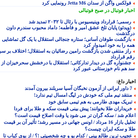
ولکس واگن از سدان Jetta M6 رونمایی کرد
بار فوتبال در صبح فوتبالی
سمی؛ قرارداد وینیسیوس با رئال تا ۲۰۳۲ تمدید شد
ویدئو) پایان تلخ عشق امیر و فاطمه؛ داماد محبوب سندرم داون
گذشت
ازگشت طوفان آسانی؛ ستاره جنجالی استقلال با یک گل تماشایی
ه را به خود امیدوار کرد
از منتفی شدن بازگشت رامین رضائیان به استقلال؛ اختلاف بر سر
م قرارداد
شنواره گل در دیدار تدارکاتی؛ استقلال با درخشش سحرخیزان از
 هم نام خوزستانی عبور کرد
ار داغ:
 سربلند بیرون آمدند
نتقد تیم ملی که خودش در لیگ امسال تیم ندارد!
بریک مهدی طارمی به هم تیمی سابق خود
ریداران طلا بخوانند؛ پیش بینی قیمت سکه و طلا برای فردا
ام شد / سکه گران تر می شود یا وقت اصلاح قیمت است؟
تحلیل بازار 16 مرداد / اونس جهانی در مسیر رشد؛ تأثیر آن بر قیمت
 و سکه ایران چیست؟
جیب ترین طالع بینی / کدام بو و چه شخصیتی !؟ / از بوی کباب تا