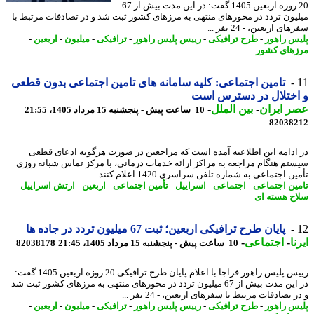
20 روزه اربعین 1405 گفت: در این مدت بیش از 67
یون تردد در محورهای منتهی به مرزهای کشور ثبت شد و در تصادفات مرتبط با
ی اربعین، - 24 نفر ...
س راهور
-
طرح ترافیکی
-
رییس پلیس راهور
-
ترافیکی
-
میلیون
-
اربعین
-
های کشور
تامین اجتماعی: کلیه سامانه های تامین اجتماعی بدون قطعی
ختلال در دسترس است
 ایران
-
بین الملل
-
10 ساعت پیش - پنجشنبه 15 مرداد 1405، 21:55
82038
ادامه این اطلاعیه آمده است که مراجعین در صورت هرگونه ادعای قطعی
تم هنگام مراجعه به مراکز ارائه خدمات درمانی، با مرکز تماس شبانه روزی
ن اجتماعی به شماره تلفن سراسری 1420 اعلام کنند.
ین اجتماعی
-
اجتماعی
-
اسراییل
-
تأمین اجتماعی
-
اربعین
-
ارتش اسراییل
-
ح هسته ای
پایان طرح ترافیکی اربعین؛ ثبت 67 میلیون تردد در جاده ها
ا
-
اجتماعی
-
10 ساعت پیش - پنجشنبه 15 مرداد 1405، 21:45
82038178
رییس پلیس راهور فراجا با اعلام پایان طرح ترافیکی 20 روزه اربعین 1405 گفت:
در این مدت بیش از 67 میلیون تردد در محورهای منتهی به مرزهای کشور ثبت شد
 تصادفات مرتبط با سفرهای اربعین، - 24 نفر ...
س راهور
-
طرح ترافیکی
-
رییس پلیس راهور
-
ترافیکی
-
میلیون
-
اربعین
-