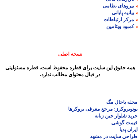
یروهای نظامی
یانیه پایانی
رکز ارتباطات
مبود ویتامین
نسخه اصلی
مه حقوق این سایت برای قطره محفوظ است. قطره مسئولیتی
در قبال محتوای مطالب ندارد.
ه باحال مگ
وبروکرز: مرجع معرفی بروکرها
د شلوار جین زنانه
مت گوشی
ان پدیا
احی سایت در مشهد