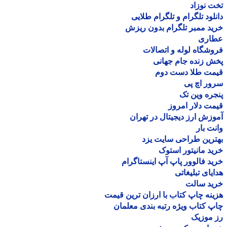
 نوزاد
لود تلگرام و تلگرام طلایی
د ممبر تلگرام بدون ریزش
اری
شگاه لوله و اتصالات
 زنده جام جهانی
مت طلا دست دوم
ر اچ پی
ره وین تک
ت دلار امروز
زش ارز دیجیتال در تهران
ت بار
رین طراحی سایت یزد
د مانیتور استوک
د فالوور پاپ آپ اینستاگرام
یای تبلیغاتی
ید سالت
نه چاپ کتاب با ارزان ترین قیمت
 کتاب ویژه رتبه بندی معلمان
موزیک