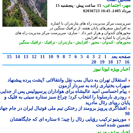
ر
-
اجتماعی
-
15 ساعت پیش - پنجشنبه 15
1، 16:45
82036723
رست مرکز مدیریت راه های مازندران با اشاره
افزایش سفرهای پایان هفته، از ترافیک سنگین در
رهای کندوان و هراز خبر داد. - ساری- سرپرست مرکز مدیریت راه های
دران با اشاره به افزایش ...
رهای
-
کندوان
-
محور
-
افزایش
-
مازندران
-
ترافیک
-
ترافیک سنگین
حه بعد
1
2
3
4
5
6
7
8
9
10
11
12
13
14
15
20
19
18
17
بار ویژه
ایونا نیوز
ستقلال تهران به دنبال بمب نقل وانتقالاتی ؟پشت پرده پیشنهاد
راب بختیاری زاده به سردار آزمون
یام احساسی امید عالیشاه برای هواداران پرسپولیس پس از جدایی
ودری بارسلونا را انتخاب کرد؛ چراغ سبز ستاره سیتی به فلیک و
یان رویای رئال مادرید
فشاگری پرویز برومند از رختکن تیم ملی فوتبال ایران در جام جهانی
مورینیو ترکیب رؤیایی رئال را چید؛ 6 ستاره ای که جایگاهشان
مین شده است
بار ویژه
روز نو