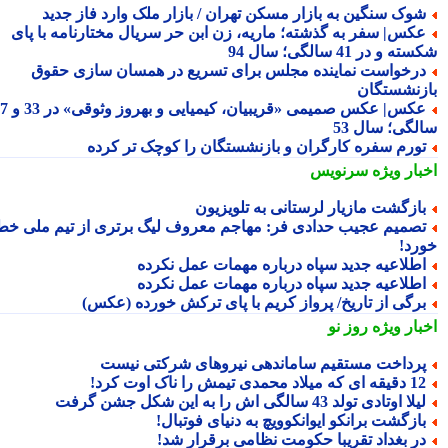
وک سنگین به بازار مسکن تهران / بازار ملک وارد فاز جدید
کس| سفر به گذشته؛ ماریه، زن ابن حر سریال مختارنامه با پای
 و در 41 سالگی؛ سال 94
رخواست نماینده مجلس برای تسریع در همسان سازی حقوق
زنشستگان
عکس| عکس صمیمی «قریبیان، کیمیایی و بهروز وثوقی» در 33 و 37
لگی؛ سال 53
ورم سفره کارگران و بازنشستگان را کوچک تر کرده
بار ویژه
سرنویس
ازگشت مازیار لرستانی به تلویزیون
صمیم عجیب حدادی فر: مهاجم معروف لیگ برتری از تیم ملی خط
رد!
طلاعیه جدید سپاه درباره مهمات عمل نکرده
طلاعیه جدید سپاه درباره مهمات عمل نکرده
رگی از تاریخ/ پرواز کریم با پای ترکش خورده (عکس)
بار ویژه
روز نو
رداخت مستقیم ساماندهی نیروهای شرکتی نیست
قه ای که میلاد محمدی تیمش را ناک اوت کرد!
لا اوتادی تولد 43 سالگی اش را به این شکل جشن گرفت
ازگشت برانکو ایوانکوویچ به دنیای فوتبال!
ر بغداد تقریبا حکومت نظامی برقرار شد!