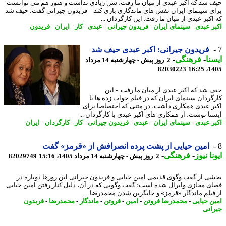
 شد که اکبر عبدی از میان ما رفت، سن زیادی نداشت و هنوز هم می توانست
ی سینمای ایران نقش های ماندگاری بازی کند. - فریدون جیرانی گفت: حیف شد
اکبر عبدی از میان ما رفت. این کارگردان ...
ر عبدی
-
سینمای ایران
-
فریدون جیرانی
-
عبدی
-
کار
-
ایران
-
فریدون
فریدون جیرانی: اکبر عبدی حیف شد
نا
-
فرهنگی
-
2 روز پیش - چهارشنبه 14 مرداد
82030223
1405
 شد که اکبر عبدی از میان ما رفت. - این
گردان سینمای ایران که در فیلم خواب زده ها با
ر عبدی همکاری داشت، در متنی که اختصاصا برای
نا نوشت، از همکاری های اکبر عبدی با کارگردان ...
ر عبدی
-
سینمای ایران
-
عبدی
-
فریدون جیرانی
-
کار
-
کارگردان
-
ایران
امین حیایی از پشت پرده انصرافش از «قرمز» گفت
نا نیوز
-
فرهنگی
-
2 روز پیش - چهارشنبه 14 مرداد 1405، 15:16
82029749
ی از گفت وگوی قدیمی امین حیایی و فریدون جیرانی این روزها دوباره در
ی مجازی وایرال شده است؛ گفت وگویی که در آن، دلیل کنار رفتن امین حیایی
فیلم ماندگار «قرمز» و جایگزین شدن محمدرضا ...
ن حیایی
-
محمدرضا فروتن
-
امین
-
فروتن
-
ماندگار
-
محمدرضا
-
فریدون
انی