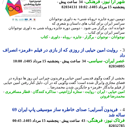
 آرا نیوز
-
فرهنگی
-
34 ساعت پیش -
 مرداد 1405، 10:02
82034131
ین دوره جایزه «روباه شنی» به داوری نوجوانان
سر ایران برای کتاب های داستان و شعری که
نده اند، برگزار می شود. - دومین دوره جایزه روباه شنی به داوری نوجوانان
سر ایران برای کتاب ...
وانان
-
نوجوان
-
برگزار
-
جایزه
-
روباه
-
داوری
-
کتاب
روایت امین حیایی از روزی که از بازی در فیلم «قرمز» انصراف
 ایران
-
سیاسی
-
34 ساعت پیش - پنجشنبه 15 مرداد 1405، 10:00
82034
ی از گفت وگوی قدیمی امین حیایی و فریدون جیرانی این روز ها دوباره در
ی مجازی وایرال شده است؛ گفت وگویی که در آن، دلیل کنار رفتن امین حیایی
فیلم ماندگار «قرمز» و جایگزین شدن محمدرضا ...
ن حیایی
-
ایران
-
روایت
-
ستاره آرژانتینی
-
مذاکره کنندگان
-
قطار مسافربری
-
درضا فروتن
فریدون آسرایی؛ صدای خاطره ساز موسیقی پاپ ایران 69
له شد
اک نیوز
-
فرهنگی
-
43 ساعت پیش - پنجشنبه 15 مرداد 1405، 00:45
82032