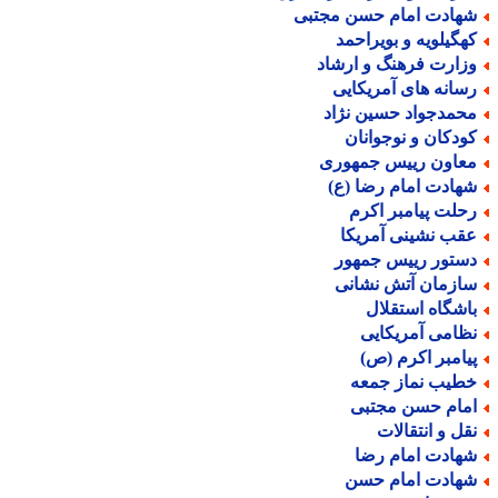
هادت امام حسن مجتبی
هگیلویه و بویراحمد
زارت فرهنگ و ارشاد
سانه های آمریکایی
حمدجواد حسین نژاد
ودکان و نوجوانان
عاون رییس جمهوری
هادت امام رضا (ع)
حلت پیامبر اکرم
قب نشینی آمریکا
ستور رییس جمهور
ازمان آتش نشانی
اشگاه استقلال
ظامی آمریکایی
یامبر اکرم (ص)
طیب نماز جمعه
مام حسن مجتبی
قل و انتقالات
هادت امام رضا
هادت امام حسن