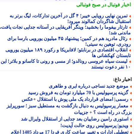
بار فوتبال در صبح فوتبالی
تمرین نهایی رویایی خیبر؛ ۴ گل در آخرین تدارکات، لیگ برتر به
تقبال شاگردان کمالوند میرود!
ارتار بیفوما را بخشید؛ وینگر آفریقایی در آستانه جدایی نجات یافت،
ندنی شد!
رئال مادرید هم در کمین؛ پیشنهاد ۴۵ میلیون یورویی بارسا برای
دری، توهین به سیتی!
انقلاب اقتصادی در برنابئو؛ لافابریکا و رکورد ۱۸۹ میلیون یورویی
بستان کهکشانی ها
یست سیاه عروسی رونالدو؛ از مسی و رونی تا کاسانو و بلاتر! این
یستند
ار داغ:
وضع جدید نساجی درباره ایری و طاهری
ینه پرسپولیس با 70 میلیارد تومان به فروش رسید
سمی| امضای قرارداد یک ملی پوش با استقلال +عکس
عمار پرسپولیس به دنبال بازگشت به مستطیل سبز ؛ سورپرایز
گ در راه است ؟ + جزییات
ستوری رامین رضاییان بعد جدایی از استقلال وایرال شد
یدیو| پرسپولیس روی حالت آپدیت!
تعطیلی ادارات و تغییر ساعت کاری فردا 17 مرداد 1405 اعلام