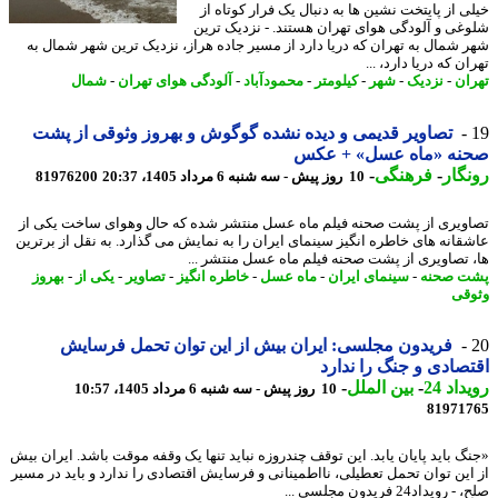
ی از پایتخت نشین ها به دنبال یک فرار کوتاه از
غی و آلودگی هوای تهران هستند. - نزدیک ترین
 شمال به تهران که دریا دارد از مسیر جاده هراز، نزدیک ترین شهر شمال به
ن که دریا دارد، ...
ان
-
نزدیک
-
شهر
-
کیلومتر
-
محمودآباد
-
آلودگی هوای تهران
-
شمال
تصاویر قدیمی و دیده نشده گوگوش و بهروز وثوقی از پشت
نه «ماه عسل» + عکس
گار
-
فرهنگی
-
10 روز پیش - سه شنبه 6 مرداد 1405، 20:37
81976200
ویری از پشت صحنه فیلم ماه عسل منتشر شده که حال وهوای ساخت یکی از
قانه های خاطره انگیز سینمای ایران را به نمایش می گذارد. به نقل از برترین
 تصاویری از پشت صحنه فیلم ماه عسل منتشر ...
 صحنه
-
سینمای ایران
-
ماه عسل
-
خاطره انگیز
-
تصاویر
-
یکی از
-
بهروز
قی
فریدون مجلسی: ایران بیش از این توان تحمل فرسایش
صادی و جنگ را ندارد
اد 24
-
بین الملل
-
10 روز پیش - سه شنبه 6 مرداد 1405، 10:57
81971
گ باید پایان یابد. این توقف چندروزه نباید تنها یک وقفه موقت باشد. ایران بیش
این توان تحمل تعطیلی، نااطمینانی و فرسایش اقتصادی را ندارد و باید در مسیر
ویداد24 فریدون مجلسی ...