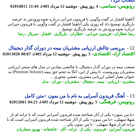
خاب کرد؟
نویس
-
سیاسی
-
4 روز پیش - دوشنبه 12 مرداد 1405، 21:44
82018811
هیتا افشار در گفت وگویی با فریدون جیرانی درباره نحوه ورودش به عرصه
یگری توضیح داد که روزی یکی آناهیتا افشار در گفت وگویی با فریدون جیرانی
اره نحوه ورودش به عرصه بازیگری توضیح ...
 عطاران
-
فریدون جیرانی
-
عطاران
-
بازیگری
-
افشار
-
سریال
-
رضا
بررسی چالش ارزیابی مشتریان بیمه در دوران گذار دیجیتال
صاد آزاد
-
اقتصادی
-
5 روز پیش - دوشنبه 12 مرداد 1405، 08:07
82013028
ت بیمه در دوران گذار دیجیتال، با چالشی بنیادین در مدل های سنتی ارزیابی
مشتریان روبروست. تا پیش از این، اتکا به حجم حق بیمه (Premium Volume) به
ان معیار اصلی ارزیابی مشتری، نقشی محوری ...
تری
-
ارزیابی
-
بیمه
-
دیجیتال
-
مشتریان
-
دوران
-
مدل
آهنگ فریدون آسرایی به نام با من بمون +متن کامل
نویس
-
فرهنگی
-
5 روز پیش - دوشنبه 12 مرداد 1405، 04:23
82012661
 من بمون» یکی از آثار شناخته شده فریدون آسرایی است که با ترانه ای از
ا سهیلی، «با من بمون» یکی از آثار شناخته شده فریدون آسرایی است که با
ه ای از شهلا سهیلی، - با من بمون یکی ...
دون آسرایی
-
فریدون
-
یکی از
-
ترانه
-
آثار
-
عاشقانه
-
بهروز صفاریان