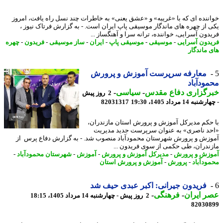
ننده ای که با «غریبه» و «عشق یعنی» به خاطرات چند نسل راه یافت، امروز
 از چهره های ماندگار موسیقی پاپ ایران است. - به گزارش فرتاک نیوز ،
دون آسرایی، خواننده، ترانه سرا و آهنگساز ...
دون آسرایی
-
موسیقی
-
موسیقی پاپ
-
ایران
-
ساز موسیقی
-
فریدون
-
چهره
 ماندگار
معارفه سرپرست آموزش و پرورش
ودآباد
رگزاری دفاع مقدس
-
سیاسی
-
2 روز پیش
ه 14 مرداد 1405، 19:30
82031317
حکم مدیرکل آموزش و پرورش استان مازندران،
د ناصری» به عنوان سرپرست جدید مدیریت
زش و پرورش شهرستان محمودآباد منصوب شد. - به گزارش دفاع پرس از
ندران، طی حکمی از سوی فریدون ...
زش و پرورش
-
مدیرکل آموزش و پرورش
-
آموزش
-
شهرستان محمودآباد
-
ودآباد
-
پرورش
-
آموزش و پرورش استان
فریدون جیرانی: اکبر عبدی حیف شد
 ایران
-
فرهنگی
-
2 روز پیش - چهارشنبه 14 مرداد 1405، 18:15
82030