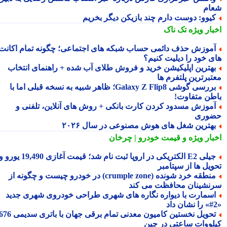
ام
یوو: دوست دارم چند بازیکن دیگر بخریم
بار ویژه
تک ناک
موزش حذف دائمی حساب شبکه های اجتماعی؛ چگونه تمام اکانت
ی خود را دیلیت کنیم؟
هترین اپلیکیشن خرید و فروش طلای آب شده + راهنمای انتخاب
تبرترین پلتفرم ها
بررسی گوشی Galaxy Z Flip8؛ ظاهر شبیه به نسخه قبلی اما با
طن متفاوت!
موزش مسدود کردن کارت بانکی + روش های آنلاین، تلفنی و
وری
هترین شغل های هوش مصنوعی در سال ۲۰۲۶
بار ویژه
و قیمت خودرو | چرخان
جیلی E2 الکتریکی در اروپا ثبت نام شد؛ قیمت آغازی 19,490 یورو و
ویل ها از سپتامبر
منطقه خرد شونده (crumple zone) در خودرو چیست و چگونه از
نشینان محافظت می کند
سمارت با دیواره نگاره های شهری طراحی خودروی شهری جدید
تحویل نخستین کامیون معدنی تمام برقی جهان با باتری سدیمی 676
لووات ساعتی در چین