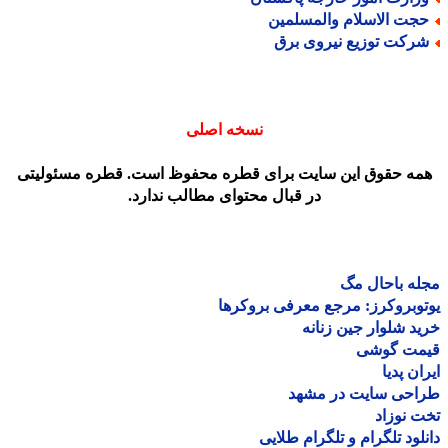
جت الاسلام والمسلمین
رکت توزیع نیروی برق
نسخه اصلی
مه حقوق این سایت برای قطره محفوظ است. قطره مسئولیتی
در قبال محتوای مطالب ندارد.
ه باحال مگ
وبروکرز: مرجع معرفی بروکرها
د شلوار جین زنانه
مت گوشی
ان پدیا
احی سایت در مشهد
 نوزاد
لود تلگرام و تلگرام طلایی