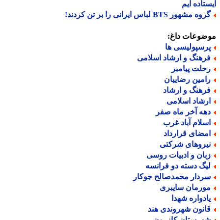
تاده ایم
ه مشهور BTS لباس ایرانی را بر تن کردند!
ضوعات داغ:
رسپولیسی ها
رهنگ و ارشاد اسلامی
حلت پیامبر
امین رضاییان
رهنگ و ارشاد
رشاد اسلامی
هه آخر ماه صفر
سلام آباد غرب
مضای قرارداد
یروهای شرکتی
بان و ادبیات روسی
یگ دسته دو فرانسه
ردار محمدصالح جوکار
ورمان سایبری
ادواره شهدا
انون شهروندی هند
هرستان کازرون