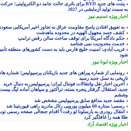
پتنت های جدید BYD برای باتری حالت جامد دو الکترولیتی؛ حرکت
سمت تولید آزمایشی در 2027
بار ویژه
تسنیم نیوز
ه تعویق افتادن پاسخ مقاومت عراق به تجاوز اخیر آمریکایی سعودی
شف جسد مجهول الهویه در محدوده ماهدشت
کم دادگاه آمریکا برای توقف ساخت سالن رقص ترامپ
دمت محدودیت نمی شناسد
ریب آبادی: امنیت خلیج فارس باید به دست کشورهای منطقه تأمین
د
بار ویژه
ایونا نیوز
ونمایی از شماره پیراهن های جدید بازیکنان پرسپولیس؛ شماره های
ریخی به نسل جدید رسید
خرین اخبار نقل وانتقالات فوتبال ایران؛ پرسپولیس به دنبال خرید
ید، استقلال گرفتار پنجره بسته، تراکتور و سپاهان آماده لیگ بیست
شم
قصد جدید مدافع سابق پرسپولیس مشخص شد
می؛ ستاره 60 میلیون یورویی رئال مادرید راهی فیورنتینا شد
نتقال رودری به بارسلونا لو رفت؟ اقدام جنجالی صفحه رسمی توپ
ا همه را غافلگیر کرد
بار ویژه
اقتصاد آزاد