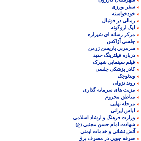
فر نورزی
ودخواسته
مالی در فوتبال
یگ اروگوئه
رکز رسانه ای شیرازه
لسی آژاکس
رمربی پاریسن ژرمن
رباره فیلترینگ جدید
یلم سینمایی شهرک
ادر پزشکی چلسی
یدئوچک
وند نزولی
زیت های سرمایه گذاری
ناطق محروم
رحله نهایی
باس ایرانی
زارت فرهنگ و ارشاد اسلامی
هادت امام حسن مجتبی (ع)
تش نشانی و خدمات ایمنی
رفه جویی در مصرف برق