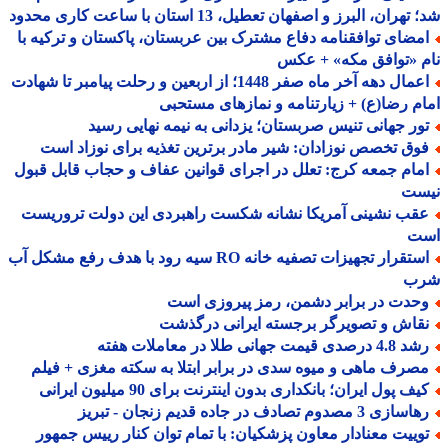
هران، البرز و اصفهان تعطیل، 13 استان با ساعت کاری محدود
مضای توافقنامه دفاع مشترک بین عربستان، پاکستان و ترکیه با
 «توافق مکه» + عکس
اعمال دهه آخر ماه صفر 1448؛ از اربعین و رحلت پیامبر تا شهادت
م رضا(ع) + زیارتنامه و نمازهای مستحبی
ور جهانی تنیس صربستان؛ یزدانی به نیمه نهایی رسید
وق تخصص نوزادان: شیر مادر برترین تغذیه برای نوزاد است
مام جمعه کرج: تعلل در اجرای قوانین عفاف و حجاب قابل قبول
ست
قب نشینی آمریکا نشانه شکست راهبردی این دولت تروریست
ت
استقرار تجهیزات تصفیه خانه RO سیه رود با هدف رفع مشکل آب
ب
حدت در برابر دشمن، رمز پیروزی است
قاش و تصویرگر برجسته ایرانی درگذشت
 درصدی قیمت جهانی طلا در معاملات هفته
صرف ماهی و میوه سدی در برابر ابتلا به سکته مغزی + فیلم
ف پول ایران؛ بانکداری بدون اینترنت برای 90 میلیون ایرانی
ازی 3 مصدوم تصادف در جاده قدیم زنجان - تبریز
وییت معنادار معاون پزشکیان: با تمام توان کنار رییس جمهور