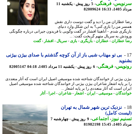
نویس
-
فرهنگی
-
5 روز پیش - یکشنبه 11
1، 16:33
82009624
 عطاران من را دید و گفت دوست داری نقش
ر من را بازی کنی؟ به این شکل وارد دنیای
یگری شدم. - آناهیتا افشار در گفت وگویی با فریدون جیرانی درباره چگونگی
دش به سریال متهم گریخت گفت: ...
 عطاران
-
عطاران
-
بازیگری
-
بازی
-
سریال
-
افشار
-
گفت
بی تو مهتاب شبی باز از آن کوچه گذشتم با صدای بیژن بیژنی
وید
نویس
-
فرهنگی
-
6 روز پیش - یکشنبه 11 مرداد 1405، 04:18
82005147
ن بیژنی از خوانندگان شناخته شده موسیقی اصیل ایران است که آثار متعددی
بر پایه اشعار شاعران بیژن بیژنی از خوانندگان شناخته شده موسیقی اصیل
ن است که آثار متعددی را بر پایه اشعار ...
نندگان
-
موسیقی
-
ایران
-
اشعار
-
شاعران
-
اجرا
-
آثار
نزدیک ترین شهر شمال به تهران
یست کامل)
یم نیوز
-
اجتماعی
-
9 روز پیش - چهارشنبه 7
1، 15:45
81982198