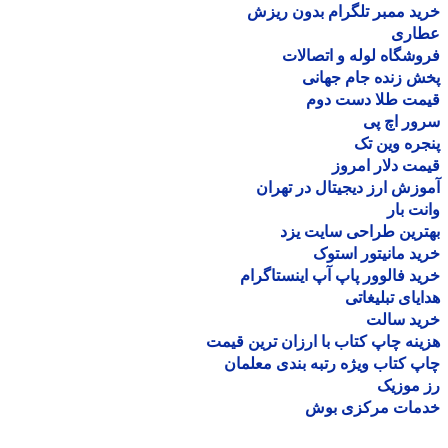
د ممبر تلگرام بدون ریزش
اری
شگاه لوله و اتصالات
 زنده جام جهانی
مت طلا دست دوم
ر اچ پی
ره وین تک
ت دلار امروز
زش ارز دیجیتال در تهران
ت بار
رین طراحی سایت یزد
د مانیتور استوک
د فالوور پاپ آپ اینستاگرام
یای تبلیغاتی
ید سالت
نه چاپ کتاب با ارزان ترین قیمت
 کتاب ویژه رتبه بندی معلمان
موزیک
مات مرکزی بوش