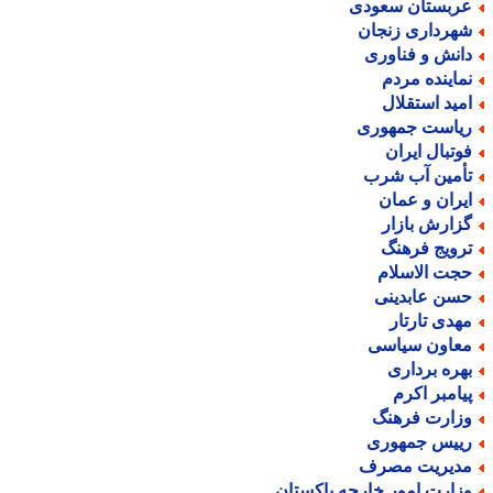
ربستان سعودی
هرداری زنجان
انش و فناوری
ماینده مردم
مید استقلال
یاست جمهوری
وتبال ایران
أمین آب شرب
یران و عمان
زارش بازار
رویج فرهنگ
جت الاسلام
سن عابدینی
هدی تارتار
عاون سیاسی
هره برداری
یامبر اکرم
زارت فرهنگ
ییس جمهوری
دیریت مصرف
زارت امور خارجه پاکستان