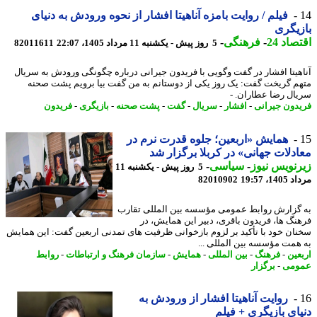
فیلم / روایت بامزه آناهیتا افشار از نحوه ورودش به دنیای
یگری
اد 24
-
فرهنگی
-
5 روز پیش - یکشنبه 11 مرداد 1405، 22:07
82011611
هیتا افشار در گفت وگویی با فریدون جیرانی درباره چگونگی ورودش به سریال
م گریخت گفت: یک روز یکی از دوستانم به من گفت بیا برویم پشت صحنه
ال رضا عطاران. -
دون جیرانی
-
افشار
-
سریال
-
گفت
-
پشت صحنه
-
بازیگری
-
فریدون
همایش «اربعین؛ جلوه قدرت نرم در
دلات جهانی» در کربلا برگزار شد
نویس نیوز
-
سیاسی
-
5 روز پیش - یکشنبه 11
1، 19:57
82010902
گزارش روابط عمومی مؤسسه بین المللی تقارب
نگ ها، فریدون باقری، دبیر این همایش، در
ان خود با تأکید بر لزوم بازخوانی ظرفیت های تمدنی اربعین گفت: این همایش
همت مؤسسه بین المللی ...
عین
-
فرهنگ
-
بین المللی
-
همایش
-
سازمان فرهنگ و ارتباطات
-
روابط
ومی
-
برگزار
روایت آناهیتا افشار از ورودش به
ای بازیگری + فیلم