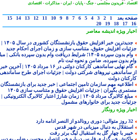
صاد
-
فریدون مجلسی
-
جنگ
-
پایان
-
ایران
-
مذاکرات
-
اقتصادی
حه بعد
1
2
3
4
5
6
7
8
9
10
11
12
13
14
15
20
19
18
17
بار ویژه
اندیشه معاصر
جدیدترین خبر افزایش حقوق بازنشستگان کشوری در سال ۱۴۰۵ |
ئیات افزایش حقوق، متناسب سازی و زمان اجرای احکام جدید
وام بدون سپرده ۱۴۰۵؛ شرایط دریافت وام بدون سپرده بانکی | مبلغ
م بدون سپرده، ضامن و نحوه ثبت نام
گام نهایی ساماندهی کارکنان دولتی در ۱۶ مرداد ۱۴۰۵ | آخرین خبر
 ساماندهی نیروهای شرکتی دولت | جزئیات اجرای طرح ساماندهی
رکنان دولت
طلاعیه مهم سازمان تامین اجتماعی | خبر جدید برای بازنشستگان و
تمری بگیران | جزئیات افزایش حقوق و متناسب سازی ۱۴۰۵
مبلغ کالابرگ مرداد ۱۴۰۵ | زمان شارژ اعتبار کالابرگ الکترونیکی |
ئیات جدید برای خانوارهای مشمول
بار ویژه
رونگار
 متوالی: دوری رونالدو از النصر ادامه دارد
ستقلال به دنبال میزبانی در شهر قدس
یبر با چهار گل به استقبال لیگ برتر رفت
اکنش خبرگزاری فارس درباره خبر انتصاب محسن رضایی به دبیری