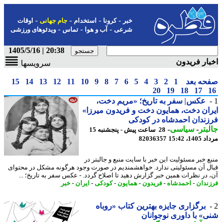
-
-
-
-
خبر
کرونا
استخدام
جام جهانی
اوقات
-
-
-
شرعی
آب و هوا
تماس
ویدئوهای ورزشی
20:38 | 1405/5/16
ار فریدون
سرویسها
حه بعد
1
2
3
4
5
6
7
8
9
10
11
12
13
14
15
20
19
18
17
عکس| سفر به تاریخ؛ «مریم دخت،
ان دخت، همایون دخت و فریدون میرزا»
ندان احمدشاه در کودکی
بتر
-
سیاسی
-
28 ساعت پیش - پنجشنبه 15
1، 15:42
82036357
ع خبر مسئولیت این خبر با سایت منبع و جالبتر در
ل آن مسئولیتی ندارد. خواهشمندیم در صورت وجود هرگونه مشکل در محتوای
 در نظرات همین خبر گزارش دهید تا اصلاح گردد. - عکس سفر به تاریخ؛ ...
ندان
-
احمدشاه
-
فریدون
-
همایون
-
کودکی
-
ایران
-
خبر
برگزاری جایزه بهترین کتاب «روباه
» با داوری نوجوانان