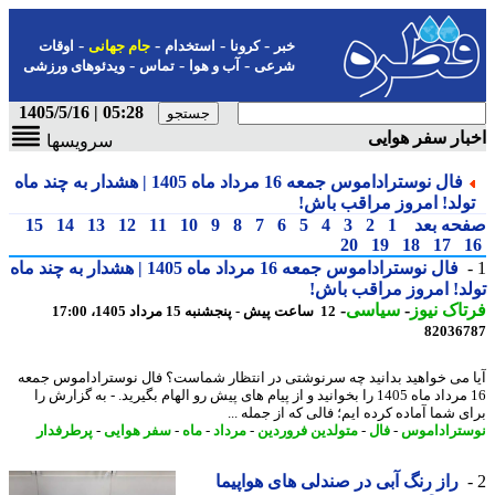
-
-
-
-
خبر
کرونا
استخدام
جام جهانی
اوقات
-
-
-
شرعی
آب و هوا
تماس
ویدئوهای ورزشی
05:28 | 1405/5/16
ار سفر هوایی
سرویسها
فال نوستراداموس جمعه 16 مرداد ماه 1405 | هشدار به چند ماه
ولد! امروز مراقب باش!
حه بعد
1
2
3
4
5
6
7
8
9
10
11
12
13
14
15
20
19
18
17
فال نوستراداموس جمعه 16 مرداد ماه 1405 | هشدار به چند ماه
د! امروز مراقب باش!
اک نیوز
-
سیاسی
-
12 ساعت پیش - پنجشنبه 15 مرداد 1405، 17:00
82036
 می خواهید بدانید چه سرنوشتی در انتظار شماست؟ فال نوستراداموس جمعه
16 مرداد ماه 1405 را بخوانید و از پیام های پیش رو الهام بگیرید. - به گزارش را
 شما آماده کرده ایم؛ فالی که از جمله ...
تراداموس
-
فال
-
متولدین فروردین
-
مرداد
-
ماه
-
سفر هوایی
-
پرطرفدار
راز رنگ آبی در صندلی های هواپیما