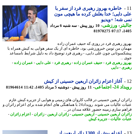
خاطره بهروز رهبری فرد از سفر با
 دایی؛ خدا بغلش کرده ما هیچی مون
 شه! +ویدیو
بتر
-
ورزشی
-
10 روز پیش - سه شنبه 6 مرداد
81970275
1405
وز رهبری فرد در روزی که حنیف عمران زاده
ان من تومن خبرورزشی بود، خاطره ای از یک سفر هوایی به کیش همراه با
کسوتانی چون علی دایی، - رهبری فرد توضیح داد به دلیل شرایط نامساعد
...
وز رهبری فرد
-
حنیف عمران زاده
-
رهبری فرد
-
علی دایی
-
عمران زاده
-
ری
-
دایی
آغاز اعزام زائران اربعین حسینی از کیش
اد 24
-
اجتماعی
-
11 روز پیش - دوشنبه 5 مرداد 1405، 11:42
81964614
ران اربعین حسینی در قالب کاروان های زمینی و هوایی از جزیره کیش عازم
عتبات عالیات می شوند. رویداد24 با هماهنگی های انجام شده برای اعزام زائران و
هم سازی زمینه حضور علاقه مندان در ...
ران اربعین حسینی
-
اربعین حسینی
-
زائران اربعین
-
زائران
-
اعزام زائران
-
ات عالیات
-
جزیره کیش
اعزام بیش از 1300 زائر اربعین از