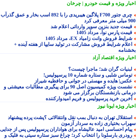
بار ویژه
و قیمت خودرو | چرخان
چری جتور F700 پلاگین هیبریدی را با 892 اسب بخار و عمق گذرآب
 معرفی کرد
یمت جدید بنزین سوپر وارداتی اعلام شد
یمت پارس نوآ، مرداد 1405
رایط فروش وانت زامیاد EX، مرداد 1405
علام شرایط فروش مشارکت در تولید سایپا از هفته آینده +
شنامه
بار ویژه
اقتصاد آزاد
بنیات گران شد؛ ماجرا چیست؟
وماس شلبی و ستاره شماره 10 پرسپولیس!
کس| هایده و مهستی در جوانی و حافظیه شیراز
نشست ویژه کمیسیون اصل 90 برای پیگیری مطالبات معیشتی و
مانی بازنشستگان برگزار می شود
خرین خرید پرسپولیس و فریم امیدوارکننده
بار ویژه
ایونا نیوز
ستقلال تهران به دنبال بمب نقل وانتقالاتی ؟پشت پرده پیشنهاد
راب بختیاری زاده به سردار آزمون
یام احساسی امید عالیشاه برای هواداران پرسپولیس پس از جدایی
ودری بارسلونا را انتخاب کرد؛ چراغ سبز ستاره سیتی به فلیک و