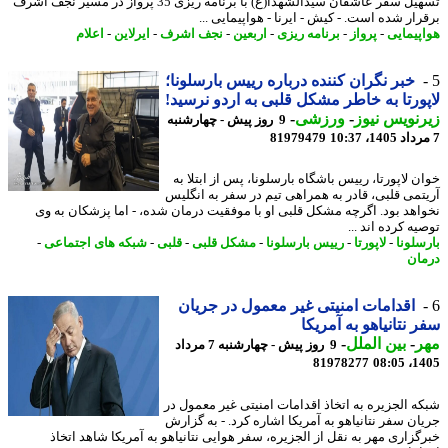
تسهیل سفر عاشقان سیدالشهدا(ع) با برنامه ریزی 35 پرواز در مسیر نجف اشرف
رار شده است. - کیش - ایرنا - هواپیمایی ...
پیمایی
-
پرواز
-
برنامه ریزی
-
اربعین
-
نجف اشرف
-
ایرلاین
-
اعلام
خبر نگران کننده درباره رییس بارسلونا؛
ورتا به خاطر مشکل قلبی به اردو نرسید!
نویس نیوز
-
ورزشی
-
9 روز پیش - چهارشنبه
81979479
ن لاپورتا، رییس باشگاه بارسلونا، پس از ابتلا به
تمی قلبی، قادر به همراهی تیم در سفر به انگلیس
اهد بود. اگرچه مشکل قلبی او با موفقیت درمان شده، - اما پزشکان به وی
ه کرده اند ...
سلونا
-
لاپورتا
-
رییس بارسلونا
-
مشکل قلبی
-
قلبی
-
شبکه های اجتماعی
-
ان
اقدامات امنیتی غیر معمول در جریان
 نتانیاهو به آمریکا
ر
-
بین الملل
-
9 روز پیش - چهارشنبه 7 مرداد
81978277
1405
ه الجزیره به اتخاذ اقدامات امنیتی غیر معمول در
ان سفر نتانیاهو به آمریکا اشاره کرد. - به گزارش
گزاری مهر به نقل از الجزیره، سفر هوایی نتانیاهو به آمریکا شاهد اتخاذ