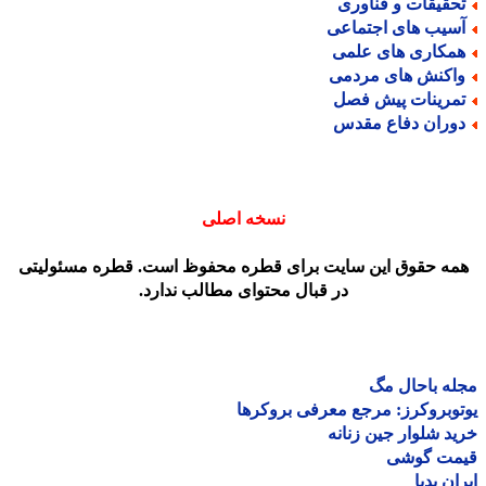
حقیقات و فناوری
سیب های اجتماعی
مکاری های علمی
اکنش های مردمی
مرینات پیش فصل
وران دفاع مقدس
نسخه اصلی
مه حقوق این سایت برای قطره محفوظ است. قطره مسئولیتی
در قبال محتوای مطالب ندارد.
ه باحال مگ
وبروکرز: مرجع معرفی بروکرها
د شلوار جین زنانه
مت گوشی
ان پدیا