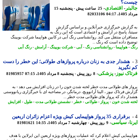
ست؟
بتر
-
اقتصادی
-
25 ساعت پیش - پنجشنبه 15
1، 04:17
82033106
گزارش خبرگزاری خبرآنلاین و براساس گزارش
نا، پاسخ در آرامش و اعتمادی است که این رنگ به
فران منتقل می کند. روانشناسی رنگ آبی در کابین هواپیما شرکت بویینگ
یح داده است که رنگ ...
-
هواپیما
-
روانشناسی رنگ
-
آبی
-
شرکت بویینگ
-
آرامش
-
رنگ آبی
هشدار جدی به زنان درباره پروازهای طولانی؛ این خطر را دست
نگیرید
اک نیوز
-
پزشکی
-
8 روز پیش - پنجشنبه 8 مرداد 1405، 07:15
81985957
از های طولانی مدت خطر لخته شدن خون را در زنان افزایش می دهد - به
رش فرتاک نیوز ، الینا آرانوویچ، درمانگر، در مصاحبه ای با خبرگزاری ریانووستی
ار داد که پرواز های طولانی مدت خطر ...
ه شدن خون
-
پرواز
-
طولانی
-
خطر
-
نشستن طولانی مدت
-
طول
-
افزایش
برقراری 35 پرواز هواپیمایی کیش ویژه اعزام زائران اربعین
ا
-
سیاسی
-
9 روز پیش - چهارشنبه 7 مرداد 1405، 14:35
81981621
پیمایی کیش اعلام کرد که عملیات پروازهای ویژه اربعین این ایرلاین با هدف