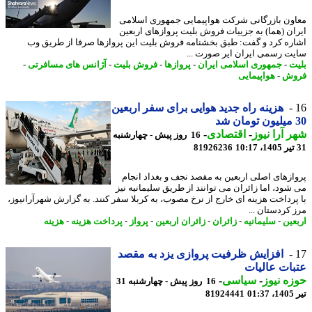
ون بازرگانی شرکت هواپیمایی جمهوری اسلامی
ان (هما) به جزییات فروش بلیت پروازهای اربعین
ره کرد و گفت: طبق بخشنامه فروش بلیت این پروازها صرفا از طریق وب
ت رسمی ایران ایر صورت ...
ت
-
جمهوری اسلامی ایران
-
پروازها
-
فروش بلیت
-
آژانس های مسافرتی
-
وش
-
هواپیمایی
هزینه راه جدید هوایی برای سفر اربعین
 آرا نیوز
-
اقتصادی
-
16 روز پیش - چهارشنبه
81926236
ازهای اصلی اربعین به مقصد نجف و بغداد انجام
شود، اما زائران می توانند از طریق سلیمانیه نیز
پرداخت هزینه ای خارج از نرخ مصوب، به کربلا سفر کنند. به گزارش شهرآرانیوز،
 کردستان ...
عین
-
سلیمانیه
-
زائران
-
زائران اربعین
-
پرواز
-
پرداخت هزینه
-
هزینه
افزایش ظرفیت پروازی یزد به مقصد
ات عالیات
ه نیوز
-
سیاسی
-
16 روز پیش - چهارشنبه 31
0
81924441