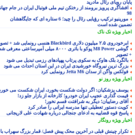
یان رویای رئال مادرید
فشاگری پرویز برومند از رختکن تیم ملی فوتبال ایران در جام جهانی
مورینیو ترکیب رؤیایی رئال را چید؛ 6 ستاره ای که جایگاهشان
مین شده است
بار ویژه
تک ناک
رخودروی ۲.۵ میلیون دلاری Blackbird هنسی رونمایی شد + تصویر
گوشی M8 Power پوکو با باتری ۸۰۰۰ میلی آمپرساعتی معرفی شد
تصویر
الگرد بلک هاوک به سکوی پرتاب پهپادهای رزمی تبدیل می شود
زرگ ترین نیروگاه خورشیدی ایران در این استان احداث می شود
ولکس واگن از سدان Jetta M6 رونمایی کرد
بار ویژه
روز نو
وسف پزشکیان: اگر دولت شکست بخورد، ایران شکست می خورد
یمت گذاری عجیب ایران خودرو؛ کارخانه از بازار جلو زد!
قای رضاییان؛ دیگر به شرافتت قسم نخور!
ویت دستور تعطیلی تنها مدرسه ایرانی را صادر کرد
اسخ قوه قضاییه به ادعای جنجالی درباره شهادت علی لاریجانی
بار ویژه
رونگار
کرار چینش قبلی در آخرین محک پیش فصل/ قمار بزرگ سهراب با