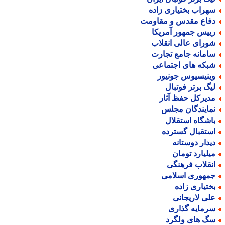
هراب بختیاری زاده
فاع مقدس و مقاومت
ییس جمهور آمریکا
ورای عالی انقلاب
امانه جامع تجارت
بکه های اجتماعی
ینیسیوس جونیور
یگ برتر فوتبال
دیرکل حفظ آثار
مایندگان مجلس
اشگاه استقلال
ستقبال گسترده
یدار دوستانه
یلیارد تومان
نقلاب فرهنگی
مهوری اسلامی
ختیاری زاده
لی لاریجانی
رمایه گذاری
گ های ولگرد