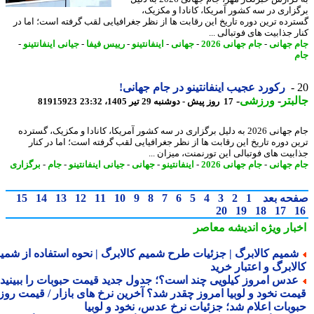
زاری در سه کشور آمریکا، کانادا و مکزیک،
رده ترین دوره تاریخ این رقابت ها از نظر جغرافیایی لقب گرفته است؛ اما در
 جذابیت های فوتبالی ...
 جهانی
-
جام جهانی 2026
-
جهانی
-
اینفانتینو
-
رییس فیفا
-
جیانی اینفانتینو
-
رکورد عجیب اینفانتینو در جام جهانی!
بتر
-
ورزشی
-
17 روز پیش - دوشنبه 29 تیر 1405، 23:32
81915923
جام جهانی 2026 به دلیل برگزاری در سه کشور آمریکا، کانادا و مکزیک، گسترده
ن دوره تاریخ این رقابت ها از نظر جغرافیایی لقب گرفته است؛ اما در کنار
بیت های فوتبالی این تورنمنت، میزان ...
 جهانی
-
جام جهانی 2026
-
اینفانتینو
-
جهانی
-
جیانی اینفانتینو
-
جام
-
برگزاری
حه بعد
1
2
3
4
5
6
7
8
9
10
11
12
13
14
15
20
19
18
17
بار ویژه
اندیشه معاصر
میم کالابرگ | جزئیات طرح شمیم کالابرگ | نحوه استفاده از شمیم
لابرگ و اعتبار خرید
دس امروز کیلویی چند است؟؛ جدول جدید قیمت حبوبات را ببینید /
مت نخود و لوبیا امروز چقدر شد؟ آخرین نرخ های بازار / قیمت روز
وبات اعلام شد؛ جزئیات نرخ عدس، نخود و لوبیا