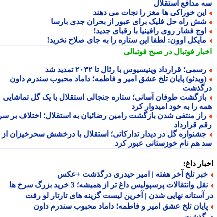
 مدافع استقلال
ین خوراکی ها مغز را نجات می دهند
ش راه حل فلیک برای عبور از بحران جدی بارسا
وج فشار روی رافینیا با رقبای جدید!
ایکل اوون: لطفا این ستاره را به جای صلاح نخرید!
بار فوتبال در صبح فوتبالی
سمی؛ قرارداد وینیسیوس با رئال تا ۲۰۳۲ تمدید شد
ویدئو) پایان تلخ عشق امیر و فاطمه؛ داماد محبوب سندرم داون
گذشت
ازگشت طوفان آسانی؛ ستاره جنجالی استقلال با یک گل تماشایی
ه را به خود امیدوار کرد
از منتفی شدن بازگشت رامین رضائیان به استقلال؛ اختلاف بر سر
م قرارداد
شنواره گل در دیدار تدارکاتی؛ استقلال با درخشش سحرخیزان از
 هم نام خوزستانی عبور کرد
ار داغ:
بر تلخ آخر هفته | امیر حیدری درگذشت +عکس
نقل وانتقالات پرسپولیس داغ تر از همیشه؛ 3 خرید بزرگ سرخ ها
آستانه نهایی شدن | آخرین لیست گزینه های تارتار لو رفت
ایان تلخ عشق امیر و فاطمه؛ داماد محبوب سندرم داون
گذشت