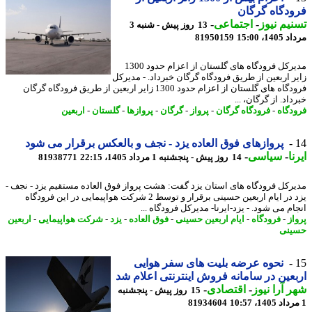
دگاه گرگان
یم نیوز
-
اجتماعی
-
13 روز پیش - شنبه 3
1، 15:00
81950159
مدیرکل فرودگاه های گلستان از اعزام حدود 1300
ر اربعین از طریق فرودگاه گرگان خبرداد. - مدیرکل
فرودگاه های گلستان از اعزام حدود 1300 زایر اربعین از طریق فرودگاه گرگان
اد. از گرگان، ...
دگاه
-
فرودگاه گرگان
-
پرواز
-
گرگان
-
پروازها
-
گلستان
-
اربعین
پروازهای فوق العاده یزد - نجف و بالعکس برقرار می شود
ا
-
سیاسی
-
14 روز پیش - پنجشنبه 1 مرداد 1405، 22:15
81938771
رکل فرودگاه های استان یزد گفت: هشت پرواز فوق العاده مستقیم یزد - نجف -
یزد در ایام اربعین حسینی برقرار و توسط 2 شرکت هواپیمایی در این فرودگاه
م می شود. - یزد-ایرنا- مدیرکل فرودگاه ...
از
-
فرودگاه
-
ایام اربعین حسینی
-
فوق العاده
-
یزد
-
شرکت هواپیمایی
-
اربعین
نی
نحوه عرضه بلیت های سفر هوایی
عین در سامانه فروش اینترنتی اعلام شد
 آرا نیوز
-
اقتصادی
-
15 روز پیش - پنجشنبه
81934604