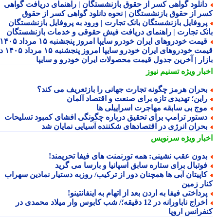
انلود گواهی کسر از حقوق بازنشستگان | راهنمای دریافت گواهی
ر از حقوق بازنشستگان | نحوه دانلود گواهی کسر از حقوق
روفایل بازنشستگان بانک تجارت | ورود به پروفایل بازنشستگان
نک تجارت | راهنمای دریافت فیش حقوقی و خدمات بازنشستگان
قیمت خودروهای ایران خودرو سایپا امروز پنجشنبه ۱۵ مرداد ۱۴۰۵ |
قیمت خودروهای ایران خودرو سایپا امروز پنجشنبه ۱۵ مرداد ۱۴۰۵ در
زار | آخرین جدول قیمت محصولات ایران خودرو و سایپا
بار ویژه
تسنیم نیوز
حران هرمز چگونه تجارت جهانی را بازتعریف می کند؟
این؛ تهدیدی تازه برای صنعت و اقتصاد آلمان
وج بی سابقه مهاجرت اسراییلی ها
ستور ترامپ برای تحقیق درباره چگونگی افشای کمبود تسلیحات
حران انرژی در اقتصادهای شکننده آسیایی نمایان شد
بار ویژه
سرنویس
دون عقب نشینی: همه تورنمنت های فیفا تحریمند!
وتبال برای ستاره سابق اسپانیا و بارسا می گرید
اپیتان آبی ها همچنان دور از ترکیب/ روزبه دستیار نمادین سهراب
ار زمین
رداختی فیفا به اردن بعد از اتهام به اینفانتینو!
اخراج ناباورانه در 12 دقیقه؛/ شب کابوس وار میلاد محمدی در
فرانس اروپا