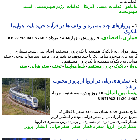
مات ...
یاهو
-
اقدامات امنیتی
-
آمریکا
-
اقدامات
-
رژیم صهیونیستی
-
امنیتی
-
ونیست
پروازهای چند مسیره و توقف ها در فرآیند خرید بلیط هواپیما
کوک
اران
-
اقتصادی
-
9 روز پیش - چهارشنبه 7 مرداد 1405، 04:05
81977793
 هوایی به بانکوک همیشه با یک پرواز مستقیم انجام نمی شود. بسیاری از
نه های موجود شامل یک یا چند توقف در شهرهایی مانند استانبول، دوحه، - سفر
یی به بانکوک همیشه با یک پرواز مستقیم ...
از
-
بانکوک
-
پرواز مستقیم
-
بلیط هواپیما
-
توقف
-
سفر هوایی
-
سفر
سفرهای ریلی در اروپا از پرواز محبوب
شد
نا
-
بین الملل
-
10 روز پیش - سه شنبه 6 مرداد
81971982
1405
یج تحقیق جدید نشان می دهد سفر با قطار که
ع تر و ارزان تر از سفر هوایی بوده و انتشار کربن
ار کمتری نیز دارد، در بسیاری از پرترددترین مسیرهای اروپا، -
شار کربن
-
اروپا
-
سفر با قطار
-
سفر
-
سفر هوایی
-
انتشار
-
پرواز