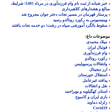
خبر شبانه از ثبت نام وام فرزندآوری در مرداد 1405؛ شرایط،
لغ و هشدارهای کلاهبرداری
رستار قهرمان در مسیر نجات دختر جوان مجروح شد
ینیسیوس به رکورد رونالدو رسید
قوط بالگرد آموزشی سپاه در رشت؛ دو خدمه نجات یافتند
ضوعات داغ:
یلاد محمدی
وتبال ایران
ام فرزندآوری
کورد رونالدو
انتقالات پرسپولیس
رز دیجیتال
ستقلال خوزستان
دافند غیرعامل
قل و انتقالات
ستان کهگیلویه و بویراحمد
ازی ایران و کامبوج
لزله دماوند
Covid1