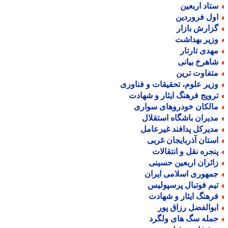
تاد اربعین
ول فروردین
زارش بازار
زیر بهداشت
هدی تارتار
اهرخ بیانی
تفاوت ترین
زیر علوم، تحقیقات و فناوری
رویج فرهنگ ایثار و شهادت
الکان خودروهای سواری
دیران باشگاه استقلال
دیرکل پدافند غیرعامل
ستان آذربایجان غربی
نجره نقل و انتقالات
ائران اربعین حسینی
مهوری اسلامی ایران
یم فوتبال پرسپولیس
رهنگ ایثار و شهادت
بوالفضل رزاق پور
مله سگ های ولگرد