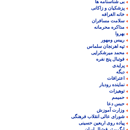
ی شناسنامه ها
زشکیان و زاکانی
انه الغرافه
لامت مسافران
ذاکره محرمانه
هروا
ییس ومهور
په اهرنجان سلماس
حمد میرشکرایی
وتبال پنج نفره
رایدی
یگه
عترافات
ماینده رودبار
وهیزات
میمم
بس دعا
زارت آموزش
ورای عالی انقلاب فرهنگی
یاده روی اربعین حسینی
یگ برتر فوتبال ایران