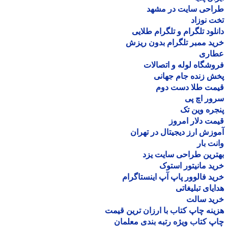
احی سایت در مشهد
 نوزاد
لود تلگرام و تلگرام طلایی
د ممبر تلگرام بدون ریزش
اری
شگاه لوله و اتصالات
 زنده جام جهانی
مت طلا دست دوم
ر اچ پی
ره وین تک
ت دلار امروز
زش ارز دیجیتال در تهران
ت بار
رین طراحی سایت یزد
د مانیتور استوک
د فالوور پاپ آپ اینستاگرام
یای تبلیغاتی
ید سالت
نه چاپ کتاب با ارزان ترین قیمت
 کتاب ویژه رتبه بندی معلمان