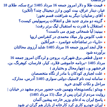
قیمت طلا و دلار امروز جمعه 16 مرداد 1405؛ نرخ سکه، طلای 18
ر، دینار عراق، بیت کوین و ارز دیجیتال چند؟ (آنلاین)
قای رضاییان؛ دیگر به شرافتت قسم نخور!
زینه دو متری جدید نقل و انتقالات پرسپولیس کیست؟
ستقلال با قدرت به استقبال لیگ برتر رفت!
بینید| آیا شمخانی چیزی می دانست؟
ب کابوس وار میلاد محمدی در کنفرانس اروپا
ناریا» در تماشاخانه جوانمرد – خبرآنلاین
فال ابجد امروز جمعه 16 مرداد 1405/ شاید آرزوی محالتان
ورده شود
جدول قطعی برق شهرکرد، بروجن و لردگان امروز جمعه 16
مرداد 1405 +برنامه خاموشی فلارد، کیار، فارسان، کوهرنگ، بن،
شهر و... (چهارمحال و بختیاری )
لت لجبازی کودکان با مادر از نگاه متخصصان
سامانه ثبت نام لاستیک دولتی سواری 1405؛ آدرس، مدارک،
حل و نکات کلیدی خرید
یدئو | یکصدوپنجاه ونهمین شب حضور مردم مشهد در خیابان |
ت مردم از ایران پس از جنگ (15 مرداد 1405)
اسخ ایران به ادعای وزیر خارجه پیشین آلمان
یران خودرو کاری کرد کارخانه از بازار هم گران تر شود