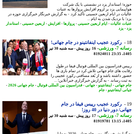
ه/ استاندار یزد در نشستی با یک شرکت
پیمایی یزد بر لزوم افزایش پروازها به عتبات
یات در ایام اربعین حسینی تأکید کرد. - به گزارش خبرنگار خبرگزاری حوزه در
 با نزدیک شدن به ایام ...
ات عالیات
-
ایام اربعین حسینی
-
پروازها
-
افزایش
-
اربعین حسینی
-
استاندار
-
یزد
رکورد عجیب اینفانتینو در جام جهانی!
نه 7
-
ورزشی
-
16 روز پیش - سه شنبه 30 تیر
81924011
1405
س فدراسیون بین المللی فوتبال فیفا در طول
بت های جام جهانی تلاش کرد در تمام بازی ها
ر داشته باشد و از بُعد مسافتی رکورد عجیبی را
ثبت رساند. - به گزارش خبرگزاری خبرآنلاین؛ ...
 جهانی
-
اینفانتینو
-
جهانی
-
فدراسیون بین المللی فوتبال
-
جام جهانی 2026
-
ی اینفانتینو
-
جام
رکورد عجیب رییس فیفا در جام
ی/ دور دنیا در 40 روز!
نه 7
-
ورزشی
-
17 روز پیش - سه شنبه 30 تیر
81919781
1405
به گزارش خبرنگار مهر، جام جهانی 2026 به دلیل