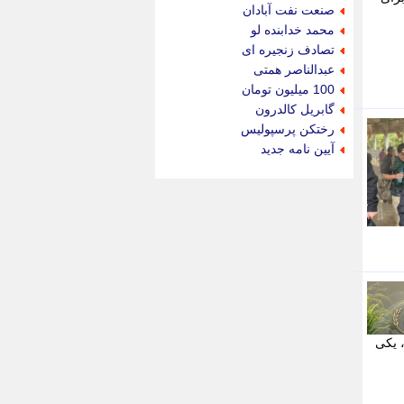
جام جم
صنعت نفت آبادان
جدید پرس
محمد خدابنده لو
جماران
تصادف زنجیره ای
جوان ایرانی
عبدالناصر همتی
جهان مانا
100 میلیون تومان
جهان نگر
گابریل کالدرون
جهان نیوز
رختکن پرسپولیس
چطور
آیین نامه جدید
چمپیونات
چمدون
چه خبر
حادثه 24
حرف تو
حوادث پلاس
حوزه نیوز
خبر آنلاین
خبر جنوب
خبر سیاسی
، یکی
خبر گردون
خبر ورزشی
خبرجو