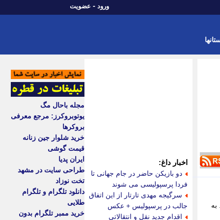
-
ورود
عضویت
تانها
مجله باحال مگ
یوتوبروکرز: مرجع معرفی
بروکرها
خرید شلوار جین زنانه
قیمت گوشی
ایران پدیا
اخبار داغ:
طراحی سایت در مشهد
دو بازیکن حاضر در جام جهانی تا
تخت نوزاد
فردا پرسپولیسی می شوند
دانلود تلگرام و تلگرام
سرگیجه مهدی تارتار از این اتفاق
طلایی
به
جالب در پرسپولیس + عکس
خرید ممبر تلگرام بدون
اقدام جدید نقل و انتقالاتی