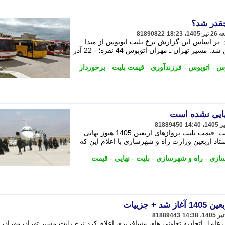
چقدر شد؟
81890822
. بر اساس این گزارش نرخ بلیت اتوبوس از مبدا
تهران به سه مرز برای عبور زائران تعیین شد. مسیر تهران ـ مهران اتوبوس 44 نفره؛ - 22 آذر
وس
-
اتوبوس
-
فرزندآوری
-
قیمت بلیت
-
برخوردار
81889450
مقام مسئول وزارت راه و شهرسازی گفت: قیمت بلیت پروازهای اربعین 1405 هنوز نهایی
اد اربعین وزارت راه و شهرسازی با اعلام این که
سازی
-
راه و شهرسازی
-
بلیت
-
نهایی
-
قیمت
 جزییات
81889443
مل اتحادیه تعاونی های مسافربری اعلام کرد نرخ بلیت مسیر تهران مهران ب