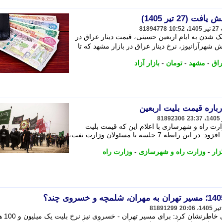
27 تیر 1405)
81894778
ک شدن به ایام اربعین حسینی، قیمت دینار عراق در
 شهرآرانیوز، نرخ دینار عراق در بازار مشهد که تا
اق
-
مشهد
-
تومان
-
بازار آزاد
باره قیمت بلیت اربعین
81892306
ارت راه و شهرسازی با اعلام این که قیمت بلیت
پروازهای اربعین نهایی نشده است، - وی افزود: در این رابطه 7 جلسه با مسئولان وزارت نفت،
زار
-
وزارت راه و شهرسازی
-
وزارت راه
81891299
مدیرعامل اتحادیه تعاونی های م