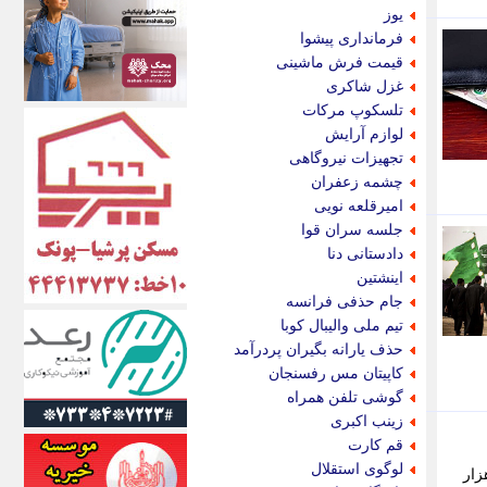
اکونیوز
یوز
الف
فرمانداری پیشوا
انتشار آنلاین
قیمت فرش ماشینی
اندیشه قرن
غزل شاکری
اندیشه معاصر
تلسکوپ مرکات
اندیشه ها
لوازم آرایش
انرژی پرس
تجهیزات نیروگاهی
ای استخدام
چشمه زعفران
ایتنا
امیرقلعه نویی
ایراف
جلسه سران قوا
ایران آرت
دادستانی دنا
ایران آنلاین
اینشتین
ایران زندگی
جام حذفی فرانسه
ایران فوری
تیم ملی والیبال کوبا
ایرانی روز
حذف یارانه بگیران پردرآمد
ایرانیتال
کاپیتان مس رفسنجان
ایرنا
گوشی تلفن همراه
ایسکانیوز
زینب اکبری
ایسنا
قم کارت
ایکنا
لوگوی استقلال
سافربری خاطرنشان کرد: برای مسیر تهران - خسروی نیز نرخ بلیت یک میلیون و 100 هزار
ایلنا