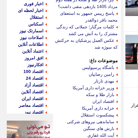
اخبار فوری
مرداد 1405 بازدهی منفی داشت؟
اخبار لحظه ای
پاسخ رییس جمهور به استعفای
استقلال
محمد باقر ذوالقدر
اسکناس
کلمات مرگبار؛ جملاتی که زندگی
اسمارتک نیوز
مشترک را به آتش می کشد
اصلاحات نیوز
عکس العمل پزشکیان به حرکتش
اطلاعات آنلاین
که سوژه شد
اعتماد آنلاین
افق امروز
موضوعات داغ:
افکارنیوز
باشگاه پرسپولیس
اقتصاد 100
رامین رضاییان
اقتصاد 24
مهدی تارتار
اقتصاد آزاد
وزیر خزانه داری آمریکا
اقتصاد آنلاین
بازار طلا و سکه
اقتصاد ایران
اقتصاد ایران
سافربری خاطرنشان کرد: برای مسیر تهران - خسروی نیز نرخ بلیت یک میلیون و 100 هزار
اقتصاد معاصر
خزانه داری آمریکا
اقتصاد نیوز
پیشکسوت استقلال
اکو ایران
ساماندهی نیروهای شرکتی
اکوفارس
بارش های سنگین
اکونگار
آیت الله غفاری