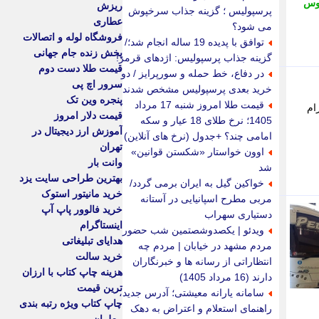
بوس
ریزش
پرسپولیس ؛ گزینه جذاب سرخپوش
عطاری
می شود؟
فروشگاه لوله و اتصالات
توافق با پدیده 19 ساله انجام شد؛/
پخش زنده جام جهانی
گزینه جذاب پرسپولیس: اژدهای قرمز!
قیمت طلا دست دوم
در دفاع، خط حمله و سورپرایز / دو
سرور اچ پی
خرید بعدی پرسپولیس مشخص شدند
پنجره وین تک
قیمت طلا امروز شنبه 17 مرداد
ام
قیمت دلار امروز
1405؛ نرخ طلای 18 عیار و سکه
آموزش ارز دیجیتال در
امامی چند؟ +جدول (نرخ های آنلاین)
تهران
اوون خواستار «شکستن قوانین»
وانت بار
شد
بهترین طراحی سایت یزد
خواکین گیل به ایران برمی گردد/
خرید مانیتور استوک
مربی مطرح اسپانیایی در آستانه
خرید فالوور پاپ آپ
دستیاری سهراب
اینستاگرام
ویدئو | یکصدوشصتمین شب حضور
هدایای تبلیغاتی
مردم مشهد در خیابان | مردم چه
خرید سالت
انتظاراتی از رسانه ها و خبرنگاران
هزینه چاپ کتاب با ارزان
دارند (16 مرداد 1405)
ترین قیمت
سامانه یارانه معیشتی؛ آدرس جدید،
چاپ کتاب ویژه رتبه بندی
راهنمای استعلام و اعتراض به دهک