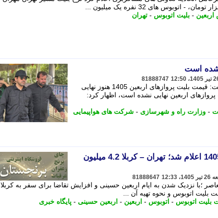
اربعین
-
بلیت اتوبوس
-
تهران
نشده است
81888747
مقام مسئول وزارت راه و شهرسازی گفت: قیمت بلیت پروازهای اربعین 1405 هنوز نهایی
 پروازهای اربعین نهایی نشده است، اظهار کرد:
ت
-
وزارت راه و شهرسازی
-
شرکت های هواپیمایی
قیمت بلیت اتوبوس اربعین 1405 اعلام شد؛ تهران – کربلا 4.2 میلیون
81888647
اصر ؛با نزدیک شدن به ایام اربعین حسینی و افزایش تقاضا برای سفر به کربلا
ت بلیت اتوبوس و نحوه تهیه آن ...
 بلیت اتوبوس
-
اتوبوس
-
اربعین
-
اربعین حسینی
-
پایگاه خبری