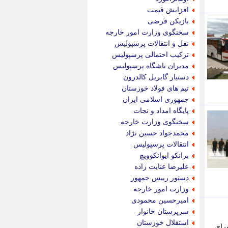
پویه آنلاین
افزایش قیمت
پیام نفت
بازیکن قرضی
تابناک
سخنگوی وزارت امور خارجه
تازه نیوز
نقل و انتقالات پرسپولیس
تبیان
ترکیب احتمالی پرسپولیس
تجارت نیوز
مدیران باشگاه پرسپولیس
تحریریه
دستیار گابریل کالدرون
ترابر نیوز
تیم های فولاد خوزستان
ترفندباز
جمهوری اسلامی ایران
تریبون اقتصاد
پایگاه امداد و نجات
تسنیم نیوز
سخنگوی وزارت خارجه
تک ناک
محمدجواد حسین نژاد
تکراتو
انتقالات پرسپولیس
توریسم آنلاین
برانکو ایوانکوویچ
تولید نیوز
علیرضا عنایت زاده
تیتر فوری
دستور رییس جمهور
تیکنا
وزارت امور خارجه
جاب ویژن
امیرحسین محمودی
جار نیوز
سرپرستان خانوار
جالبتر
استقلال خوزستان
رای