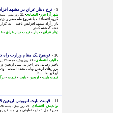
نرخ دینار عراق در مشهد افزایش یافت (
9 -
-
-
شهر آرا نیوز
اقتصادی
21 روز پیش - شنبه 27 تیر 1405، 10:52
گروه اقتصاد》، با شروع ماه صفر و نزدی
بازار آزاد مشهد افزایش یافت. - به گزارش
هفته گذشته کمتر ...
دینار عراق
-
دینار
-
قیمت دینار عراق
-
عر
توضیح یک مقام وزارت راه در
10 -
-
-
جالبتر
اقتصادی
21 روز پیش - جمعه 26 تیر 1405، 23:37
ناصر رضایی دبیر اجرایی ستاد اربعین وز
ایرلاین ها، ستاد ...
قیمت بلیت
-
اربعین
-
بلیت
-
قیمت
-
برگ
قیمت بلیت اتوبوس اربعین 1405؛ مسیر تهران به مهران، شلمچه و خسروی چند؟
11 -
-
-
نواندیش
اقتصادی
21 روز پیش - جمعه 26 تیر 1405، 20:06