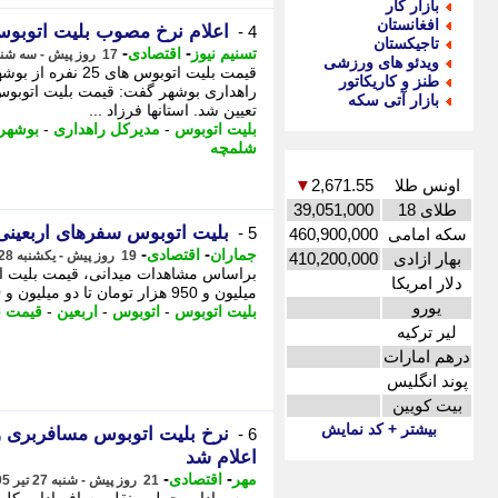
بازار کار
افغانستان
اعلام نرخ مصوب بلیت اتوبوس 
4 -
تاجیکستان
-
-
تسنیم نیوز
اقتصادی
17 روز پیش - سه شنبه 30 تیر 1405، 15:15
ویدئو های ورزشی
طنز و کاریکاتور
بازار آتی سکه
تعیین شد. استانها فرزاد ...
بلیت اتوبوس
-
مدیرکل راهداری
-
بوشهر
شلمچه
اونس طلا
2,671.55
▼
طلای 18
39,051,000
بلیت اتوبوس سفرهای اربعینی
5 -
سکه امامی
460,900,000
-
-
جماران
اقتصادی
19 روز پیش - یکشنبه 28 تیر 1405، 17:00
بهار ازادی
410,200,000
براساس مشاهدات میدانی، قیمت بلیت اتو
دلار امریکا
میلیون و 950 هزار تومان تا دو میلیون و 350 هزار تومان عرضه می شود. - به گزارش جماران،
یورو
بلیت اتوبوس
-
اتوبوس
-
اربعین
-
قیمت ب
لیر ترکیه
درهم امارات
پوند انگلیس
بیت کویین
بیشتر + کد نمایش
نرخ بلیت اتوبوس مسافربری و
6 -
اعلام شد
-
-
مهر
اقتصادی
21 روز پیش - شنبه 27 تیر 1405، 12:45