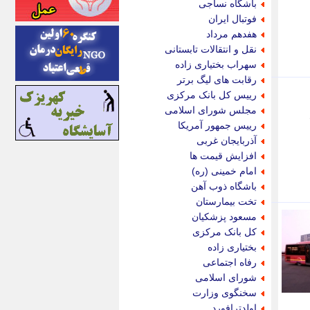
باشگاه نساجی
اینتیتر
فوتبال ایران
ایونا نیوز
هفدهم مرداد
بازتاب آنلاین
نقل و انتقالات تابستانی
باشگاه خبرنگاران
سهراب بختیاری زاده
باغستان نیوز
رقابت های لیگ برتر
بامبوک
رییس کل بانک مرکزی
ببین و بخون
مجلس شورای اسلامی
بدینسان
رییس جمهور آمریکا
بنکر
آذربایجان غربی
بیت ران
افزایش قیمت ها
پارس فوتبال
امام خمینی (ره)
پارسینه
باشگاه ذوب آهن
پارسینه پلاس
تخت بیمارستان
پاز آنلاین
مسعود پزشکیان
پاس گل
کل بانک مرکزی
پانا
بختیاری زاده
پرتو نیوز
رفاه اجتماعی
پرسون
شورای اسلامی
پنجره نیوز
سخنگوی وزارت
پویامگ
اولدترافورد