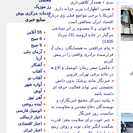
معلمان
بندی + هشدار کلاهبرداری
رز موزیک
همتی: اظهارات وزیر خزانه داری
خدمات مرکزی بوش
آمریکا با برخی مواضع قبلی وی درباره
منابع خبری
اقتصاد ایران متناقض است
6 فوتی و 5 مصدوم بر اثر تصادفی
55 آنلاین
مرگبار در جاده ارومیه (16 مرداد
6 صبح
1405)
9 صبح
پیام عراقچی به همسایگان: زمان آن
آرمان ملی
فرارسیده برادری واقعی را در پیش
آریا
گیریم
آشکار
عکس| سفر زمان؛ اتومبیل و الاغ ها
آفتاب
ک
در جاده برفی تهران_قزوین
آفتاب نو
خبرنگار مانند پزشک بدون دانش
آوازه شهر
تخصصی نمی تواند فعالیت حرفه ای
آوش
داشته باشد
آهن نیوز
بیانیه دبیرکل مجمع خبرنگاران و
آینده روشن
نویسندگان دفاع مقدس و مقاومت به
اتومبیل فارسی
مناسبت روز خبرنگار
اخبار ارسالی
خبر خوب برای سلامت مغز؛ قدرت
اخبار اقتصادی
شگفت انگیز چای، توت و روغن زیتون
اخبار ایران
چرا بازار طلا و سکه در هفته دوم