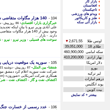
بازار کار
افغانستان
تاجیکستان
ویدئو های ورزشی
140 هزار مگاوات متقاضی ساخت نیروگاه با ارز خارج از کشور
طنز و کاریکاتور
104 -
بازار آتی سکه
-
-
خبرگزاری بازار
اقتصادی
86 روز پیش - سه شنبه 22 اردیبهشت 1405، 14:32
وجود بیش از 140 هزار مگاو
دارند. - بازار ...
سوخت های فسیلی
-
وزیر نیرو
-
نیرو
-
ن
اونس طلا
2,671.55
▼
طلای 18
39,051,000
سکه امامی
460,900,000
بهار ازادی
410,200,000
سوریه یک موقعیت دریایی را
دلار امریکا
105 -
-
-
شفقنا
بین الملل
یورو
87 روز پیش - دوشنبه 21 اردیبهشت 1405، 21:02
شرکت نفت سوریه اعلام کرد دمشق موقعی
لیر ترکیه
همکاری شرکت آمریکایی «شورون» (Chevron) و شرکت قطری «UCC هولدینگ» مشخص کرده است. - ...
درهم امارات
اکتشاف نفت و گاز
-
اکتشاف نفت
-
شرک
پوند انگلیس
بیت کویین
بیشتر + کد نمایش
عدد رسمی از خسارت جنگ 
106 -