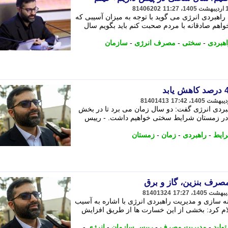
81406202
هبردی انرژی می گوید با توجه به میزان آسیبی که
واهم صادقانه با مردم صحبت کنم باید بگویم سال
هبردی
-
سختی
-
مصرف انرژی
-
سازمان
81401413
بردی انرژی گفت: دو سال زمان می برد تا در بخش
 در زمستان شرایط سختی خواهیم داشت. - رییس
ایط
-
راهبردی
-
زمان
-
زمستان
صرف بنزین، گاز و برق
81401324
 سازی و مدیریت راهبردی انرژی با اشاره به آسیب
ام کرد: بخشی از این خسارت ها از طریق افزایش
ولید
-
مدیریت مصرف
-
رییس سازمان
-
انرژی
-