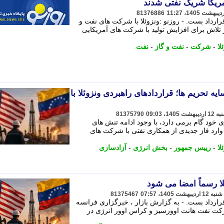
آمریکا شریک نفتی شدند
81376886
رارداد بست. - روزنو :ونزوئلا با شرکت های نفت و
در تلاش برای افزایش تولید با شرکت های آمریکایی
لا
-
شرکت
-
نفت و گاز
-
نفت
 تحریم ها؛ قراردادهای راهبردی ونزوئلا با
81375790
 خود گام برمی دارد، با وجود ادامه تنش های
ارد فاز جدیدی از همکاری نفتی با شرکت های
لا
-
رییس جمهور
-
بخش انرژی
-
آزادسازی
ئلا رسماً امضا می شود
81375467
قرارداد بست. - به گزارش بازار ، خبرگزاری فرانسه
رکت نفت هانت اوورسیز و کراس اوور انرژی در