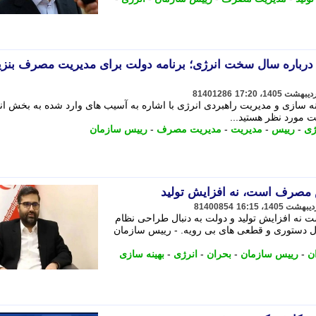
رباره سال سخت انرژی؛ برنامه دولت برای مدیریت مصرف بنزی
81401286
 سازی و مدیریت راهبردی انرژی با اشاره به آسیب های وارد شده به بخش ان
ﯾﺖ ﻣﻮرد ﻧﻈﺮ ﻫﺴﺘﯿﺪ...
ژی
-
رییس
-
مدیریت
-
مدیریت مصرف
-
رییس سازمان
 مصرف است، نه افزایش تولید
81400854
ه افزایش تولید و دولت به دنبال طراحی نظام
ال دستوری و قطعی های بی رویه. - رییس سازمان
ن
-
رییس سازمان
-
بحران
-
انرژی
-
بهینه سازی