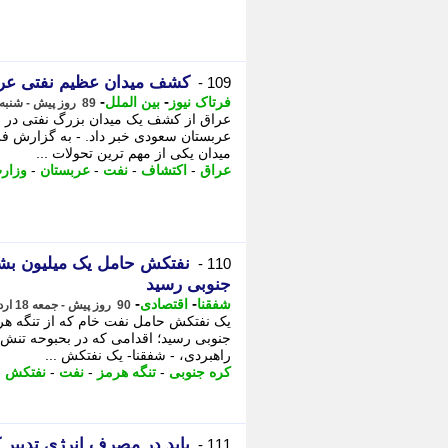
کشف میدان عظیم نفتی عرا
109 -
-
-
فرتاک نیوز
بین الملل
89 روز پیش - شنبه 19 اردیبهشت 1405، 12:35
عراق از کشف یک میدان بزرگ نفتی در ا
عربستان سعودی خبر داد. - به گزارش فر
میدان یکی از مهم ترین تحولات ...
عراق
-
اکتشاف
-
نفت
-
عربستان
-
وزار
نفتکش حامل یک میلیون بشک
110 -
جنوبی رسید
-
-
شفقنا
اقتصادی
90 روز پیش - جمعه 18 اردیبهشت 1405، 12:02
یک نفتکش حامل نفت خام که از تنگه هرم
جنوبی رسید؛ اقدامی که در بحبوحه تنش 
راهبردی، - شفقنا- یک نفتکش ...
کره جنوبی
-
تنگه هرمز
-
نفت
-
نفتکش
-
باید در مصرف انرژی تدبیر 
111 -