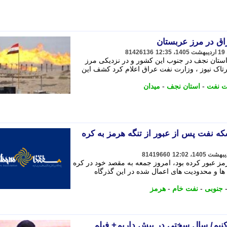
ق در مرز عربستان
81426136
ستان نجف در جنوب این کشور و در نزدیکی مرز
تاک نیوز ، وزارت نفت عراق اعلام کرد کشف این
ت نفت
-
استان نجف
-
میدان
ه نفت پس از عبور از تنگه هرمز به کره
81419660
ز عبور کرده بود، امروز جمعه به مقصد خود در کره
ها و محدودیت های اعمال شده در این گذرگاه
جنوبی
-
نفت خام
-
هرمز
کنیم/ سال سختی در پیش داریم+ فیلم