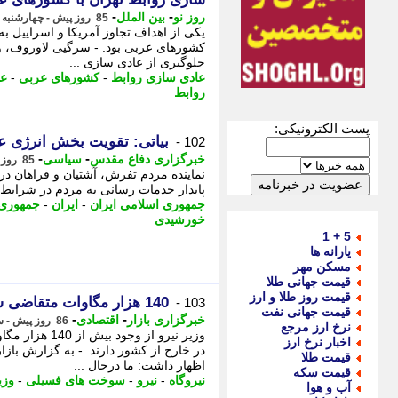
-
-
روز نو
بین الملل
85 روز پیش - چهارشنبه 23 اردیبهشت 1405، 11:52
یکی از اهداف تجاوز آمریکا و اسراییل به
کشورهای عربی بود. - سرگیی لاوروف، وز
جلوگیری از عادی سازی ...
عادی سازی روابط
-
کشورهای عربی
-
عا
روابط
پست الکترونیکی:
بیاتی: تقویت بخش انرژی ع
102 -
-
-
خبرگزاری دفاع مقدس
سیاسی
85 روز پیش - چهارشنبه 23 اردیبهشت 1405، 10:20
نماینده مردم تفرش، آشتیان و فراهان 
پایدار خدمات رسانی به مردم در شرایط 
جمهوری اسلامی ایران
-
ایران
-
جمهوری 
خورشیدی
5 + 1
یارانه ها
مسکن مهر
قیمت جهانی طلا
قیمت روز طلا و ارز
140 هزار مگاوات متقاضی ساخت نیروگاه در ایران با ارز خارج از کشور
103 -
قیمت جهانی نفت
-
-
خبرگزاری بازار
اقتصادی
86 روز پیش - سه شنبه 22 اردیبهشت 1405، 16:53
نرخ ارز مرجع
وزیر نیرو از و
اخبار نرخ ارز
در خارج از کشور دارند. - به گزارش بازا
قیمت طلا
اظهار داشت: ما درحال ...
قیمت سکه
نیروگاه
-
نیرو
-
سوخت های فسیلی
-
وزی
آب و هوا