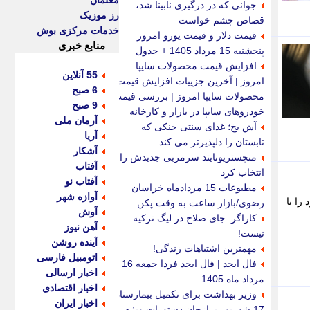
معلمان
جوانی که در درگیری نابینا شد،
رز موزیک
قصاص چشم خواست
خدمات مرکزی بوش
قیمت دلار و قیمت یورو امروز
منابع خبری
پنجشنبه 15 مرداد 1405 + جدول
افزایش قیمت محصولات سایپا
55 آنلاین
امروز | آخرین جزییات افزایش قیمت
6 صبح
محصولات سایپا امروز | بررسی قیمت
9 صبح
خودروهای سایپا در بازار و کارخانه
آرمان ملی
آش یخ؛ غذای سنتی خنکی که
آریا
تابستان را دلپذیرتر می کند
آشکار
منچستریونایتد سرمربی جدیدش را
آفتاب
انتخاب کرد
آفتاب نو
مطبوعات 15 مردادماه خراسان
آوازه شهر
را با
رضوی/بازار ساعت به وقت پکن
آوش
کاراگر: جای صلاح در لیگ ترکیه
آهن نیوز
نیست!
آینده روشن
مهمترین اشتباهات زندگی!
اتومبیل فارسی
فال ابجد | فال ابجد فردا جمعه 16
اخبار ارسالی
مرداد ماه 1405
اخبار اقتصادی
وزیر بهداشت برای تکمیل بیمارستان
اخبار ایران
17 شهریور برازجان دستورات ویژه