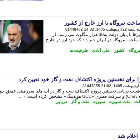
81448462
علی آبادی وزیر نیرو با بیان اینکه تجدیدپذیرها تا پایان دولت به30 هزار مگاوت می رسد، از
ات متقاضی ساخت نیروگاه در ایران خبر داد که خود ارز در خارج
یروگاه
-
کشور
-
علی آبادی
-
ظرفیت ها
 برای نخستین پروژه اکتشاف نفت و گاز خود تعیین کرد
81443855
ت دریایی نخستین پروژه اکتشاف نفت و گاز در آب های سرزمینی عمیق خود 
ت
-
نفت سوریه
-
سوریه
-
نفت و گاز
-
دریایی
اعلام شد