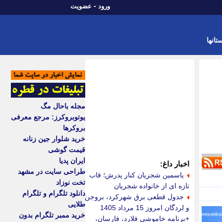
-
ورود
عضویت
تانها
مجله باحال مگ
یوتوبروکرز: مرجع معرفی
بروکرها
خرید شلوار جین زنانه
قیمت گوشی
ایران پدیا
اخبار داغ:
طراحی سایت در مشهد
یاسمین شجریان کنار پدرش؛ قاب
تخت نوزاد
تازه ای از خانواده شجریان
دانلود تلگرام و تلگرام
جدول قطعی برق شهرکرد، بروجن
طلایی
و لردگان امروز 15 مرداد 1405
خرید ممبر تلگرام بدون
+برنامه خاموشی فلارد، فارسان،