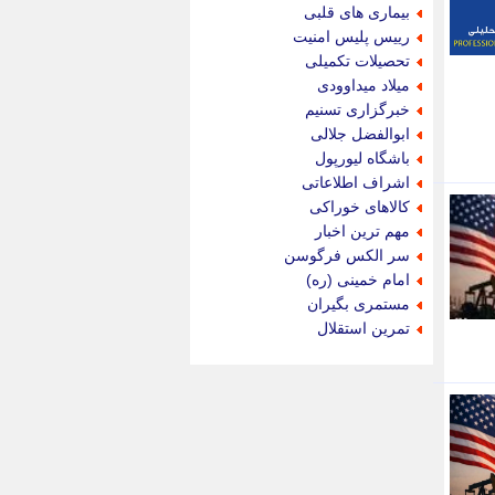
جام جم
بیماری های قلبی
جدید پرس
رییس پلیس امنیت
جماران
تحصیلات تکمیلی
جوان ایرانی
میلاد میداوودی
جهان مانا
خبرگزاری تسنیم
جهان نگر
ابوالفضل جلالی
جهان نیوز
باشگاه لیورپول
چطور
اشراف اطلاعاتی
چمپیونات
کالاهای خوراکی
چمدون
مهم ترین اخبار
چه خبر
سر الکس فرگوسن
حادثه 24
امام خمینی (ره)
حرف تو
مستمری بگیران
حوادث پلاس
تمرین استقلال
حوزه نیوز
خبر آنلاین
خبر جنوب
خبر سیاسی
خبر گردون
خبر ورزشی
خبرجو