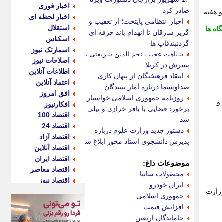
اخبار فوری
صادر کرد
 هفته
اخبار لحظه ای
اخبار انتظامی پایتخت؛ از تعقیب و
استقلال
اه ها
گریز سارقان تا انهدام باند حرفه ای
اسکناس
گردنبندقاپ ها
اسمارتک نیوز
شباهت عجیب نجم الدین شریعتی به
اصلاحات نیوز
پسرش در کربلا
اطلاعات آنلاین
انتقاد فرهیختگان از پنهان کاری
اعتماد آنلاین
صداوسیما درباره آمار بینندگان
افق امروز
روزنامه جمهوری اسلامی خواستار
و
افکارنیوز
برخورد قضایی با باقر خرازی و نیلی
اقتصاد 100
شد
اقتصاد 24
دستور جدید وزارت علوم درباره
اقتصاد آزاد
پذیرش دانشجوی استاد محور ابلاغ شد
اقتصاد آنلاین
اقتصاد ایران
موضوعات داغ:
اقتصاد معاصر
محصولات سایپا
اقتصاد نیوز
ایران خودرو
زارت
اکو ایران
جمهوری اسلامی
اکوفارس
افزایش قیمت
اکونگار
جاماندگان اربعین