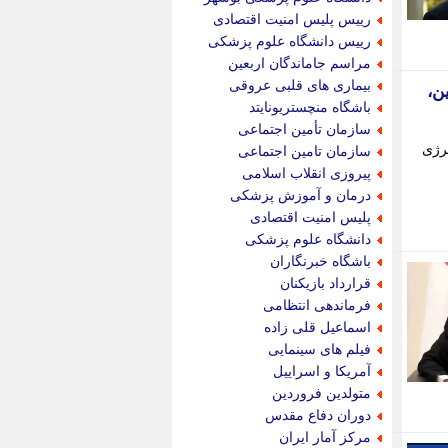
پویه آنلاین
رییس پلیس امنیت اقتصادی
پیام نفت
رییس دانشگاه علوم پزشکی
تابناک
مراسم جاماندگان اربعین
تازه نیوز
بیماری های قلبی عروقی
ن،
تبیان
باشگاه منچستریونایتد
تجارت نیوز
سازمان تأمین اجتماعی
تحریریه
رژی
سازمان تامین اجتماعی
ترابر نیوز
پیروزی انقلاب اسلامی
ترفندباز
درمان و آموزش پزشکی
تریبون اقتصاد
پلیس امنیت اقتصادی
تسنیم نیوز
دانشگاه علوم پزشکی
تک ناک
باشگاه خبرنگاران
تکراتو
قرارداد بازیکنان
توریسم آنلاین
فرماندهی انتظامی
تولید نیوز
اسماعیل قلی زاده
تیتر فوری
فیلم های سینمایی
تیکنا
آمریکا و اسراییل
جاب ویژن
متولدین فروردین
جار نیوز
دوران دفاع مقدس
جالبتر
مرکز آمار ایران