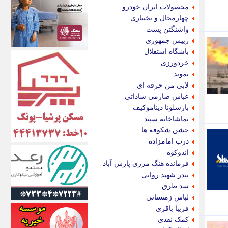
اکونیوز
محصولات ایران خودرو
الف
چهارمحال و بختیاری
انتشار آنلاین
واشنگتن پست
اندیشه قرن
رییس جمهوری
اندیشه معاصر
باشگاه استقلال
اندیشه ها
خردورزی
انرژی پرس
تموید
ای استخدام
لابی من حرفه ای
ایتنا
عباس صارمی ساداتی
ایراف
بارسلونا دیناموکیف
ایران آرت
تماشاخانه سپند
ایران آنلاین
جشن شکوفه ها
ایران زندگی
درب امامزاده
ایران فوری
اندوکوه
ایرانی روز
فرمانده هنگ مرزی پارس آباد
ایرانیتال
بندر شهید روایی
ایرنا
سد طرق
ایسکانیوز
لباس زمستانی
ایسنا
فریبا باقری
ایکنا
کمک نقدی
ایلنا