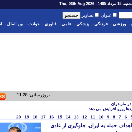
رداد 1405 - Thu, 06th Aug 2026
عنوان
تصاویر
-
-
-
-
-
-
-
-
ورزشی
فرهنگی
پزشکی
علمی
فناوری
حوادث
بین الملل
اس
بروزرسانی: 11:28
در مازندران
اردها یورو افزایش می دهد
20
19
18
17
16
15
14
13
12
11
10
9
8
7
6
اهداف حمله به ایران، جلوگیری از عادی
ربی بود