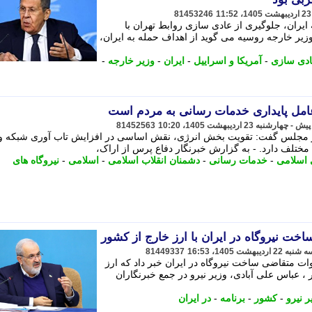
81453246
 ایران، جلوگیری از عادی سازی روابط تهران با
یر خارجه روسیه می گوید از اهداف حمله به ایران،
دی سازی
-
آمریکا و اسراییل
-
ایران
-
وزیر خارجه
-
امل پایداری خدمات رسانی به مردم است
81452563
در مجلس گفت: تقویت بخش انرژی، نقش اساسی در افزایش تاب آوری شبکه و 
مختلف دارد. - به گزارش خبرنگار دفاع پرس از اراک،
اسلامی
-
خدمات رسانی
-
دشمنان انقلاب اسلامی
-
اسلامی
-
نیروگاه های
81449337
جود بیش از 140 هزار مگاوات متقاضی ساخت نیروگاه در ایران خبر داد که ارز
ر ، عباس علی آبادی، وزیر نیرو در جمع خبرنگاران
ر نیرو
-
کشور
-
برنامه
-
در ایران