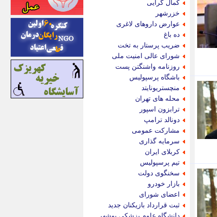
کمال گرایی
اینتیتر
خزرشهر
ایونا نیوز
عوارض داروهای لاغری
بازتاب آنلاین
ده باغ
باشگاه خبرنگاران
ضریب پرستار به تخت
باغستان نیوز
شورای عالی امنیت ملی
بامبوک
روزنامه واشنگتن پست
ببین و بخون
باشگاه پرسپولیس
بدینسان
منچستریونایتد
بنکر
محله های تهران
بیت ران
ترابزون اسپور
پارس فوتبال
دونالد ترامپ
پارسینه
مشارکت عمومی
پارسینه پلاس
سرمایه گذاری
پاز آنلاین
کربلای ایران
پاس گل
تیم پرسپولیس
پانا
سخنگوی دولت
پرتو نیوز
بازار خودرو
پرسون
اعضای شورای
پنجره نیوز
ثبت قرارداد بازیکنان جدید
پویامگ
دانشگاه علوم پزشکی بوشهر