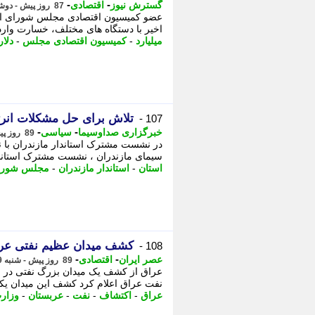
-
-
گسترش نیوز
اقتصادی
87 روز پیش - دوشنبه 21 اردیبهشت 1405، 10:05
عضو کمیسیون اقتصادی مجلس شورای اسل
اخیر با دستگاه های مختلف، خسارت وارده بین 20 تا 40 میلیارد دلار تخمین زده
میلیارد
-
کمیسیون اقتصادی مجلس
-
دلار
تلاش برای حل مشکلات انرژ
107 -
-
-
خبرگزاری صداوسیما
سیاسی
89 روز پیش - شنبه 19 اردیبهشت 1405، 19:15
در نشست مشترک استاندار مازندران با ن
سیمای مازندران ، نشست مشترک استاندار
استان
-
استاندار مازندران
-
مجلس شورا
کشف میدان عظیم نفتی عرا
108 -
-
-
عصر ایران
اقتصادی
89 روز پیش - شنبه 19 اردیبهشت 1405، 14:25
عراق از کشف یک میدان بزرگ نفتی در ا
نفت عراق اعلام کرد کشف این میدان یکی
عراق
-
اکتشاف
-
نفت
-
عربستان
-
وزار