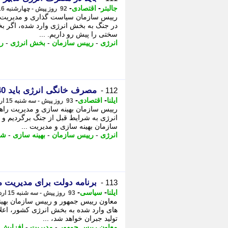
-
-
جالبتر
اقتصادی
92 روز پیش - چهارشنبه 16 اردیبهشت 1405، 11:27
رییس سازمان سیاست گذاری و مدیریت را
در جنگ به بخش انرژی وارد شده، اگر بخ
سختی را پیش رو داریم. ...
انرژی
-
رییس سازمان
-
بخش انرژی
-
را
مصرف خانگی انرژی باید 40 درصد کاهش یابد
112 -
-
-
ایلنا
اقتصادی
93 روز پیش - سه شنبه 15 اردیبهشت 1405، 17:42
رییس سازمان بهینه سازی و مدیریت راه
انرژی به شرایط قبل از جنگ برگردیم و
سازمان بهینه سازی و مدیریت ...
انرژی
-
رییس سازمان
-
بهینه سازی
-
شر
برنامه دولت برای مدیریت م
113 -
-
-
ایلنا
سیاسی
93 روز پیش - سه شنبه 15 اردیبهشت 1405، 17:27
معاون رییس جمهور و رییس سازمان بهینه
های وارد شده به بخش انرژی کشور، اعل
تولید جبران خواهد شد، ...
معاون رییس جمهور
-
مدیریت
-
افزایش ت