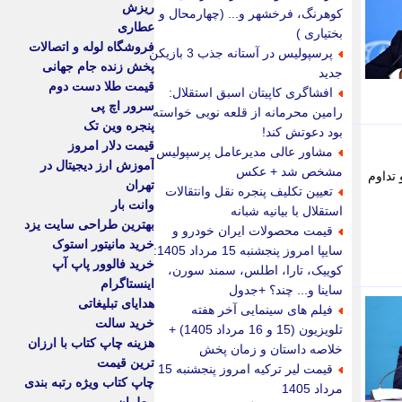
ریزش
کوهرنگ، فرخشهر و... (چهارمحال و
عطاری
بختیاری )
فروشگاه لوله و اتصالات
پرسپولیس در آستانه جذب 3 بازیکن
پخش زنده جام جهانی
جدید
قیمت طلا دست دوم
افشاگری کاپیتان اسبق استقلال:
سرور اچ پی
رامین محرمانه از قلعه نویی خواسته
پنجره وین تک
بود دعوتش کند!
قیمت دلار امروز
مشاور عالی مدیرعامل پرسپولیس
آموزش ارز دیجیتال در
مشخص شد + عکس
تداوم
تهران
تعیین تکلیف پنجره نقل وانتقالات
وانت بار
استقلال با بیانیه شبانه
بهترین طراحی سایت یزد
قیمت محصولات ایران خودرو و
خرید مانیتور استوک
سایپا امروز پنجشنبه 15 مرداد 1405:
خرید فالوور پاپ آپ
کوییک، تارا، اطلس، سمند سورن،
اینستاگرام
ساینا و... چند؟ +جدول
هدایای تبلیغاتی
فیلم های سینمایی آخر هفته
خرید سالت
تلویزیون (15 و 16 مرداد 1405) +
هزینه چاپ کتاب با ارزان
خلاصه داستان و زمان پخش
ترین قیمت
قیمت لیر ترکیه امروز پنجشنبه 15
چاپ کتاب ویژه رتبه بندی
مرداد 1405