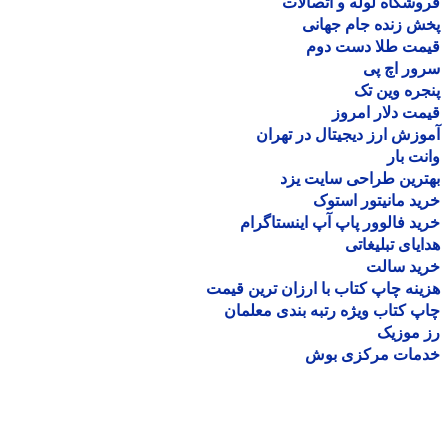
شگاه لوله و اتصالات
 زنده جام جهانی
مت طلا دست دوم
ر اچ پی
ره وین تک
ت دلار امروز
زش ارز دیجیتال در تهران
ت بار
رین طراحی سایت یزد
د مانیتور استوک
د فالوور پاپ آپ اینستاگرام
یای تبلیغاتی
ید سالت
نه چاپ کتاب با ارزان ترین قیمت
 کتاب ویژه رتبه بندی معلمان
موزیک
مات مرکزی بوش