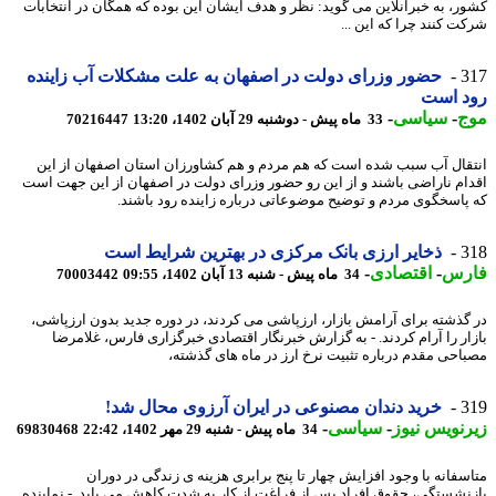
ر، به خبرآنلاین می گوید: نظر و هدف ایشان این بوده که همگان در انتخابات
ت کنند چرا که این ...
3
حضور وزرای دولت در اصفهان به علت مشکلات آب زاینده
د است
ج
-
سیاسی
-
33 ماه پیش - دوشنبه 29 آبان 1402، 13:20
70216447
قال آب سبب شده است که هم مردم و هم کشاورزان استان اصفهان از این
ام ناراضی باشند و از این رو حضور وزرای دولت در اصفهان از این جهت است
پاسخگوی مردم و توضیح موضوعاتی درباره زاینده رود باشند.
3
ذخایر ارزی بانک مرکزی در بهترین شرایط است
رس
-
اقتصادی
-
34 ماه پیش - شنبه 13 آبان 1402، 09:55
70003442
گذشته برای آرامش بازار، ارزپاشی می کردند، در دوره جدید بدون ارزپاشی،
ار را آرام کردند. - به گزارش خبرنگار اقتصادی خبرگزاری فارس، غلامرضا
احی مقدم درباره تثبیت نرخ ارز در ماه های گذشته،
3
خرید دندان مصنوعی در ایران آرزوی محال شد!
نویس نیوز
-
سیاسی
-
34 ماه پیش - شنبه 29 مهر 1402، 22:42
69830468
سفانه با وجود افزایش چهار تا پنج برابری هزینه ی زندگی در دوران
نشستگی، حقوق افراد پس از فراغت از کار به شدت کاهش می یابد. - نماینده