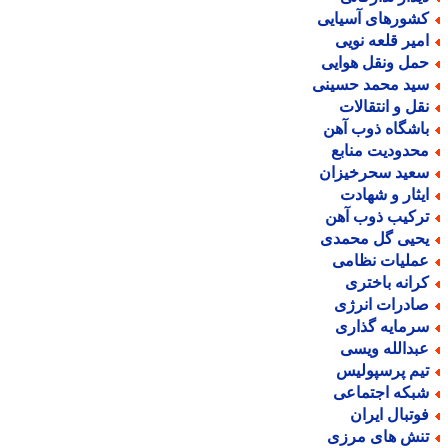
شورهای آسیایی
میر قلعه نویی
مل ونقل هوایی
ید محمد حسینی
قل و انتقالات
اشگاه ذوب آهن
حدودیت منابع
عید سحرخیزان
یثار و شهادت
رکیب ذوب آهن
حیی گل محمدی
ملیات نظامی
رانه باختری
ادرات انرژی
رمایه گذاری
بدالله ویسی
یم پرسپولیس
بکه اجتماعی
وتبال ایران
نش های مرزی