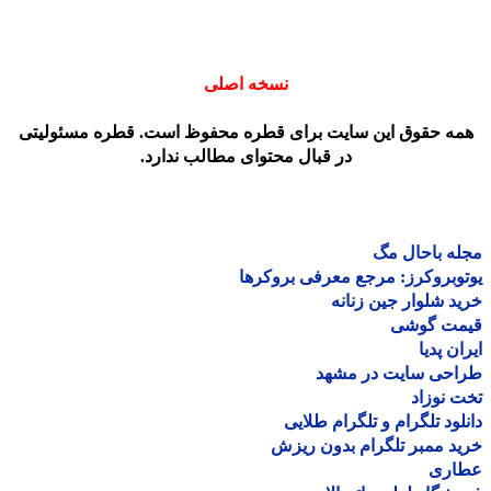
نسخه اصلی
مه حقوق این سایت برای قطره محفوظ است. قطره مسئولیتی
در قبال محتوای مطالب ندارد.
ه باحال مگ
وبروکرز: مرجع معرفی بروکرها
د شلوار جین زنانه
مت گوشی
ان پدیا
احی سایت در مشهد
 نوزاد
لود تلگرام و تلگرام طلایی
د ممبر تلگرام بدون ریزش
اری