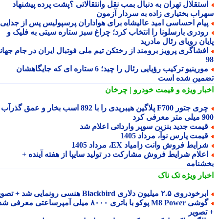
ستقلال تهران به دنبال بمب نقل وانتقالاتی ؟پشت پرده پیشنهاد
راب بختیاری زاده به سردار آزمون
یام احساسی امید عالیشاه برای هواداران پرسپولیس پس از جدایی
ودری بارسلونا را انتخاب کرد؛ چراغ سبز ستاره سیتی به فلیک و
یان رویای رئال مادرید
فشاگری پرویز برومند از رختکن تیم ملی فوتبال ایران در جام جهانی
مورینیو ترکیب رؤیایی رئال را چید؛ 6 ستاره ای که جایگاهشان
مین شده است
بار ویژه
و قیمت خودرو | چرخان
چری جتور F700 پلاگین هیبریدی را با 892 اسب بخار و عمق گذرآب
 معرفی کرد
یمت جدید بنزین سوپر وارداتی اعلام شد
یمت پارس نوآ، مرداد 1405
رایط فروش وانت زامیاد EX، مرداد 1405
علام شرایط فروش مشارکت در تولید سایپا از هفته آینده +
شنامه
بار ویژه
تک ناک
رخودروی ۲.۵ میلیون دلاری Blackbird هنسی رونمایی شد + تصویر
گوشی M8 Power پوکو با باتری ۸۰۰۰ میلی آمپرساعتی معرفی شد
تصویر