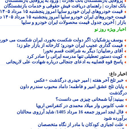
روفایل بازنشستگان بانک تجارت | ورود به پروفایل بازنشستگان
نک تجارت | راهنمای دریافت فیش حقوقی و خدمات بازنشستگان
قیمت خودروهای ایران خودرو سایپا امروز پنجشنبه ۱۵ مرداد ۱۴۰۵ |
قیمت خودروهای ایران خودرو سایپا امروز پنجشنبه ۱۵ مرداد ۱۴۰۵ در
زار | آخرین جدول قیمت محصولات ایران خودرو و سایپا
بار ویژه
روز نو
وسف پزشکیان: اگر دولت شکست بخورد، ایران شکست می خورد
یمت گذاری عجیب ایران خودرو؛ کارخانه از بازار جلو زد!
قای رضاییان؛ دیگر به شرافتت قسم نخور!
ویت دستور تعطیلی تنها مدرسه ایرانی را صادر کرد
اسخ قوه قضاییه به ادعای جنجالی درباره شهادت علی لاریجانی
ار داغ:
بر تلخ آخر هفته | امیر حیدری درگذشت +عکس
ایان تلخ عشق امیر و فاطمه؛ داماد محبوب سندرم داون
گذشت
بینید| آیا شمخانی چیزی می دانست؟
ب کابوس وار میلاد محمدی در کنفرانس اروپا
فال ابجد امروز جمعه 16 مرداد 1405/ شاید آرزوی محالتان
ورده شود
لت لجبازی کودکان با مادر از نگاه متخصصان