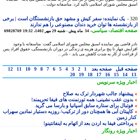
ق مجلس شورای اسلامی تاکید کرد: متاسفانه دولت ...
3
یک نماینده: سفر کیش و مشهد حق بازنشستگان است | برخی
بازنشسته ها توان خرید دندان مصنوعی را هم ندارند
حه اقتصاد
-
سیاسی
-
34 ماه پیش - شنبه 29 مهر 1402، 19:32
69828769
ر قاضی پور نماینده اسبق مجلس شورای اسلامی گفت: متاسفانه با وجود
ایش چهار تا پنج برابری هزینه ی زندگی در دوران بازنشستگی، حقوق افراد پس
فراغت از کار به شدت کاهش می یابد. - نادر ...
حه قبل
صفحه بعد
1
2
3
4
5
6
7
8
9
10
11
12
20
19
18
17
16
15
14
بار ویژه
سرنویس
یشنهاد جالب شهردار ترک به صلاح
دون عقب نشینی: همه تورنمنت های فیفا تحریمند!
وتبال برای ستاره سابق اسپانیا و بارسا می گرید
اپیتان آبی ها همچنان دور از ترکیب/ روزبه دستیار نمادین سهراب
ار زمین
رداختی فیفا به اردن بعد از اتهام به اینفانتینو!
بار ویژه
رونگار