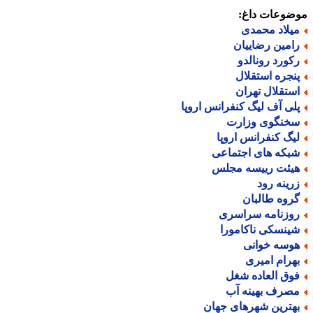
ضوعات داغ:
یلاد محمدی
امین رضاییان
کورد رونالدو
نجره استقلال
ستقلال تهران
لی آف لیگ کنفرانس اروپا
خنگوی وزارت
یگ کنفرانس اروپا
بکه های اجتماعی
یئت رییسه مجلس
رینه رود
روه طالبان
وزنامه سراسری
ینسکی ناکامورا
وسه خوانی
هرام امیری
وق العاده شغل
صرف بهینه آب
هترین شهرهای جهان