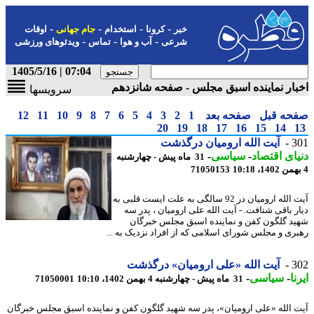
-
-
-
-
خبر
کرونا
استخدام
جام جهانی
اوقات
-
-
-
شرعی
آب و هوا
تماس
ویدئوهای ورزشی
07:04 | 1405/5/16
ار نماینده اسبق مجلس - صفحه شانزدهم
سرویسها
حه قبل
صفحه بعد
1
2
3
4
5
6
7
8
9
10
11
12
20
19
18
17
16
15
14
3
آیت الله ارومیان درگذشت
ای اقتصاد
-
سیاسی
-
31 ماه پیش - چهارشنبه
71050153
آیت الله ارومیان در 92 سالگی به علت ایست قلبی به
ر باقی شتافت. - آیت الله علی ارومیان ، پدر سه
د گلگون کفن و نماینده اسبق مجلس خبرگان
ری و مجلس شورای اسلامی که از افراد نزدیک به ...
3
آیت الله «علی ارومیان» درگذشت
ا
-
سیاسی
-
31 ماه پیش - چهارشنبه 4 بهمن 1402، 10:10
71050001
 الله «علی ارومیان»، پدر سه شهید گلگون کفن و نماینده اسبق مجلس خبرگان