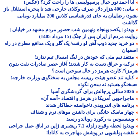
یا احمد نور خیال پرسپولیسی ها را راحت کرد؟ (عکس)
بیانی: 400 هزار دلار صرف وکلای خارجی شد تا پنجره استقلال باز
نشود/ رضاییان به جای قدرشناسی کلاس 200 میلیارد تومانی
اشت
یدئو | یکصدوپنجاه ونهمین شب حضور مردم مشهد در خیابان |
ت مردم از ایران پس از جنگ (15 مرداد 1405)
و خرید جدید ذوب آهن لو رفت/ یک گلر و یک مدافع مطرح در راه
فهان
نتقد تیم ملی که خودش در لیگ امسال تیم ندارد!
رکیه و عراق دست به کار شدند؛ آغاز عصر صادرات نفت بدون
مز؟/ کارت هرمز در حال سوختن است؟
نایه تند عضو هیئت رییسه مجلس به سخنگوی وزارت خارجه؛
نگو هستید نه سخن نگو!»
الی پرچالش برای گردشگری آسیا
اجراجویی آمریکا در هرمز و اقتصاد «آسه آن»
رنامه های اندرویدی ناخواسته خطاکار شدند
هار ماسک خانگی برای داشتن موهای نرم و شفاف
ینیسیوس به رکورد رونالدو رسید
دئو| لحظه وقوع زلزله 7.1 ریشتری ژاپن در اتاق عمل جراحی
قشه پولشویی در پوشش مهاجرت به کانادا!