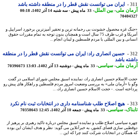
3
ایران می توانست نقش قطر را در منطقه داشته باشد
ان ملی
-
بین الملل
-
33 ماه پیش - سه شنبه 14 آذر 1402، 00:18
70404
گ غزه محصول خشونت بی رحمانه ترین و تحقیر آمیزترین برخورد اسراییل و
آمریکا و غرب ظرف 75 سال است و همچنان بدون توجه به تمام مقررات حقوق
انی و بین المللی با مردم فلسطین و لبنان انجام ...
3
حسین انصاری راد: ایران می توانست نقش قطر را در منطقه
ته باشد
ان ملی
-
سیاسی
-
33 ماه پیش - دوشنبه 13 آذر 1402، 13:03
70396673
 الاسلام حسین انصاری راد، نماینده اسبق مجلس شورای اسلامی در گفت
 با «آرمان ملی» به بررسی وضعیت امروز مردم فلسطین و راهکار های پیش رو
اخته است . - حجت الاسلام حسین انصاری راد، ...
3
هیچ اصلاح طلب شناسنامه داری در انتخابات ثبت نام نکرد
ناک
-
سیاسی
-
33 ماه پیش - جمعه 10 آذر 1402، 12:45
70358643
ه سیاسی اصلاح طلب و نماینده اسبق مجلس درباره تاکید رهبری بر پرهیز از
طبی سازی فضای کشور، به خبرآنلاین می گوید: نظر و هدف ایشان این بوده
همگان در انتخابات شرکت کنند چرا که این ...