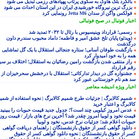
الگرد بلک هاوک به سکوی پرتاب پهپادهای رزمی تبدیل می شود
زرگ ترین نیروگاه خورشیدی ایران در این استان احداث می شود
ولکس واگن از سدان Jetta M6 رونمایی کرد
بار فوتبال در صبح فوتبالی
سمی؛ قرارداد وینیسیوس با رئال تا ۲۰۳۲ تمدید شد
ویدئو) پایان تلخ عشق امیر و فاطمه؛ داماد محبوب سندرم داون
گذشت
ازگشت طوفان آسانی؛ ستاره جنجالی استقلال با یک گل تماشایی
ه را به خود امیدوار کرد
از منتفی شدن بازگشت رامین رضائیان به استقلال؛ اختلاف بر سر
م قرارداد
شنواره گل در دیدار تدارکاتی؛ استقلال با درخشش سحرخیزان از
 هم نام خوزستانی عبور کرد
بار ویژه
اندیشه معاصر
میم کالابرگ | جزئیات طرح شمیم کالابرگ | نحوه استفاده از شمیم
لابرگ و اعتبار خرید
دس امروز کیلویی چند است؟؛ جدول جدید قیمت حبوبات را ببینید /
مت نخود و لوبیا امروز چقدر شد؟ آخرین نرخ های بازار / قیمت روز
وبات اعلام شد؛ جزئیات نرخ عدس، نخود و لوبیا
انلود گواهی کسر از حقوق بازنشستگان | راهنمای دریافت گواهی
ر از حقوق بازنشستگان | نحوه دانلود گواهی کسر از حقوق