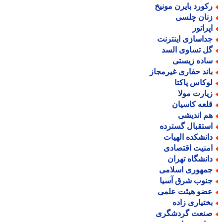
کورد بایرن مونیخ
نان چلسی
پراتور
داسازی اینترنت
ل تساوی السد
اده زیستی
اند حفاری غیرمجاز
وکاس پاکتا
یارت مولا
لعه کاسیان
م اندیشی
ستقبال گسترده
انشکده الهیات
منیت اقتصادی
انشگاه تهران
مهوری اسلامی
نوب شرق آسیا
ضو هیئت علمی
ختیاری زاده
نعت گردشگری