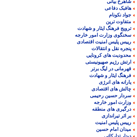
اهرخ بیانی
افبک دفاعی
واد نکونام
تفاوت ترین
رویج فرهنگ ایثار و شهادت
خنگوی وزارت امور خارجه
ییس پلیس امنیت اقتصادی
نجره نقل و انتقالات
حدودیت های کرونایی
رتش رژیم صهیونیستی
هرمانی در لیگ برتر
رهنگ ایثار و شهادت
ارانه های انرژی
الش های اقتصادی
ردار حسین رحیمی
زارت امور خارجه
رگیری های منطقه
ر اثر تیراندازی
ییس پلیس امنیت
یدان امام حسین
یدار تدارکاتی