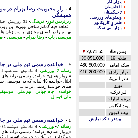
بازار کار
افغانستان
راز محبوبیت رضا بهرام در م
4 -
تاجیکستان
همیشگی
ویدئو های ورزشی
-
-
زیرنویس نیوز
فرهنگی
31 روز پیش - چهارشنبه 17 تیر 1405، 23:22
طنز و کاریکاتور
قطعه «به گمانم ساحل تویی» این روزها
بازار آتی سکه
بهرام را در فضای مجازی بر سر زبان ها 
موسیقی پاپ
-
رضا بهرام
-
موسیقی
-
به
اونس طلا
2,671.55
▼
طلای 18
39,051,000
خواننده رسمی تیم ملی در 
5 -
سکه امامی
460,900,000
-
-
رسانه 7
ورزشی
4 ماه پیش - سه شنبه 1 اردیبهشت 1405، 03:05
بهار ازادی
410,200,000
دلار امریکا
ایلنا، خواننده 46 ساله که در
یورو
همای خوانندهٔ رسمی ترانه ...
خواننده
-
جام جهانی
-
تیم ملی
-
موسیقی 
لیر ترکیه
ملی فوتبال
درهم امارات
پوند انگلیس
بیت کویین
بیشتر + کد نمایش
خواننده رسمی تیم ملی در 
6 -
-
-
رسانه 7
ورزشی
4 ماه پیش - دوشنبه 31 فروردین 1405، 23:20
خبرگزاری خبر