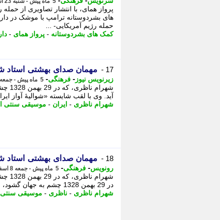
-
-
سرنویس
فرهنگی
5 ماه پیش - شنبه 23 اسفند 1404، 20:39
پرواز همای، با انتشار تصاویری از حمله
های بشردوستانه ترامپ با موشک در داروخ
حمله رژیم آمریکایی- ...
کمک های بشردوستانه
-
پرواز همای
-
دار
مهمان صدای بهشتی استاد ش
17 -
-
-
زیرنویس نیوز
فرهنگی
5 ماه پیش - جمعه 8 اسفند 1404، 01:08
شهرام
آید. وی با لقب شایسته «شوالیهٔ آواز ایران» 
شهرام ناظری
-
ایران
-
موسیقی سنتی ای
مهمان صدای بهشتی استاد ش
18 -
-
-
رونویس
فرهنگی
5 ماه پیش - جمعه 8 اسفند 1404، 00:54
شهرام
در 29 بهمن 1328 چشم به جهان گشود، از برجسته ترین شخصیت های موسیقی سنتی ایرانی به شمار می آید.
شهرام ناظری
-
ناظری
-
موسیقی سنتی ا