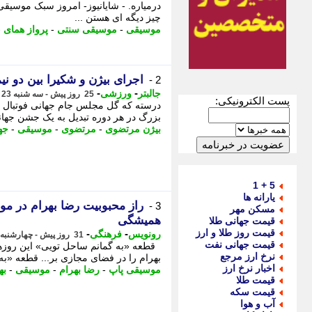
درمیاره. - شایانیوز- امروز سبک موسیق
چیز دیگه ای هستن ...
موسیقی
-
موسیقی سنتی
-
پرواز همای
-
اجرای بیژن و شکیرا بین دو ن
2 -
-
-
جالبتر
ورزشی
25 روز پیش - سه شنبه 23 تیر 1405، 18:37
پست الکترونیکی:
درسته که گل مجلس جام جهانی فوتبال ه
بزرگ در هر دوره تبدیل به یک جشن جهانی 
بیژن مرتضوی
-
مرتضوی
-
موسیقی
-
جه
5 + 1
یارانه ها
راز محبوبیت رضا بهرام در م
3 -
مسکن مهر
همیشگی
قیمت جهانی طلا
قیمت روز طلا و ارز
-
-
رونویس
فرهنگی
31 روز پیش - چهارشنبه 17 تیر 1405، 23:28
قیمت جهانی نفت
قطعه «به گمانم ساحل تویی» این روزها
نرخ ارز مرجع
بهرام را در فضای مجازی بر... قطعه «به 
اخبار نرخ ارز
موسیقی پاپ
-
رضا بهرام
-
موسیقی
-
به
قیمت طلا
قیمت سکه
آب و هوا