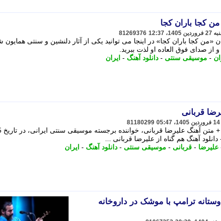
من کجا باران کجا
81269376
ان «من کجا باران کجا» در اینجا می توانید یکی از آثار دلنشین و سنتی همایون 
و از صدای فوق العاده او لذت ببرید.
ان
-
موسیقی سنتی
-
دانلود آهنگ
-
ایران
رضا قربانی
81180299
دانلود آهنگ «هم گناه»
علیرضا
-
قربانی
-
موسیقی سنتی
-
دانلود آهنگ
-
ایران
ستانه ترامپ با موشک در داروخانه