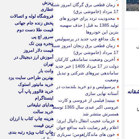
ریزش
زمان قطعی برق گرگان امروز شنبه
عطاری
17 مرداد (خاموشی برق)
فروشگاه لوله و اتصالات
محدودیت تردد برای خودرو های
پخش زنده جام جهانی
تولید 1385 به قبل | حذف سهمیه
قیمت طلا دست دوم
بنزین این خودروها
سرور اچ پی
یک مدافع چپ جدید در پرسپولیس
پنجره وین تک
زمان قطعی برق زنجان امروز شنبه
ت
قیمت دلار امروز
17 مرداد (خاموشی برق)
آموزش ارز دیجیتال در
آخرین وضعیت ساماندهی کارکنان
تهران
دولت در 17 مرداد 1405 | خبر جدید
وانت بار
ساماندهی نیروهای شرکتی و تبدیل
بهترین طراحی سایت یزد
وضعیت
خرید مانیتور استوک
پرسپولیس و دو خرید بلندمدت در
قانه
خرید فالوور پاپ آپ
آستانه نهایی سازی
اینستاگرام
ببینید| فیلمی از عروسی و کارت
هدایای تبلیغاتی
عروسی اکبر عبدی سال 1365 توسط
ا
خرید سالت
همسرش منتشر شد
هزینه چاپ کتاب با ارزان
جزییات عجیب انتقال دانیال ایری؛
ترین قیمت
اعلام رقم رضایت نامه مدافع جوان
چاپ کتاب ویژه رتبه بندی
خون های ماندگار|هومن؛ سربازی که