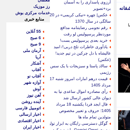
معلمان
آرزوی پاسداری را به آسمان
رز موزیک
قانه
برد+تصویر
خدمات مرکزی بوش
عکس| چهره «نیکی کریمی» در 20
منابع خبری
سالگی در سال 1370
ا
رقم نجومی رضایتنامه مدافع
55 آنلاین
موردنظر پرسپولیس لو رفت
6 صبح
خرید بعدی پرسپولیس بست!
9 صبح
یادآوری خاطرات تلخ دربی؛/ امید
آرمان ملی
عالیشاه با دل چرکین در تیم جدید!
آریا
(عکس)
آشکار
سالاد پاستا و سبزیجات با یک سس
آفتاب
رژیمی
آفتاب نو
قیمت درهم امارات امروز شنبه 17
آوازه شهر
مرداد 1405
آوش
رأی مصادره اموال ساعدی نیا به
آهن نیوز
دیوان عالی کشور ارسال شد
آینده روشن
فال ابجد فردا یکشنبه 18 مرداد
اتومبیل فارسی
1405؛ حروف و تعبیر مخصوص
اخبار ارسالی
متولدین تمام ماه ها
اخبار اقتصادی
گوگل دسترسی رایگان به ابزار تولید
اخبار ایران
ویدیوی Gemini Omni را تمدید کرد