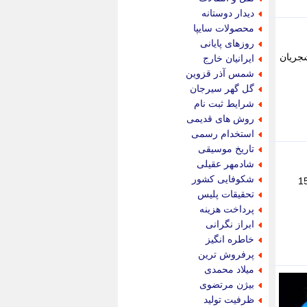
پویه آنلاین
دیدار دوستانه
پیام نفت
محصولات سایپا
تابناک
روزهای پایانی
تازه نیوز
شجریان
ایرانیان خارج
تبیان
شمس آذر قزوین
تجارت نیوز
گل گهر سیرجان
تحریریه
شرایط ثبت نام
ترابر نیوز
روش های قدیمی
ترفندباز
استخدام رسمی
تریبون اقتصاد
تاریخ موسیقی
تسنیم نیوز
شادمهر عقیلی
تک ناک
شکوفایی کشور
 از علیرضا قربانی + متن آهنگ علیرضا قربانی، خواننده برجسته موسیقی سنتی ایرانی، در تاریخ 15
تکراتو
تحقیقات پلیس
توریسم آنلاین
پرداخت هزینه
تولید نیوز
ابراز نگرانی
تیتر فوری
خاطره انگیز
تیکنا
پرفروش ترین
جاب ویژن
میلاد محمدی
جار نیوز
بیژن مرتضوی
جالبتر
ظرفیت تولید