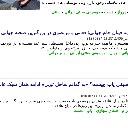
ی های مختلفی وجود دارن ولی موسیقی های سنتی یه
پرواز
-
هست
-
موسیقی سنتی ایرانی
-
سنتی
یمه فینال جام جهانی؛ فغانی و مرتضوی در بزرگترین صحنه جهانی
81870384
ستش، اما همه چیز به توپ زدن داخل مستطیل سبز ختم نمیشه و این تورنمن
میشه که موسیقی، - بیژن مرتضوی از متولدین 25 ...
انی
-
جهان
-
موسیقی سنتی ایرانی
-
جام جهانی
وسیقی پاپ چیست؟ «به گمانم ساحل تویی» ادامه همان سبک عاش
81830733
 در میان علاقه مندان موسیقی پاپ دست به دست می شود و بار دیگر نام رض
گمانم ساحل تویی» این روزها در میان علاقه ...
رام
-
فضای مجازی
-
پاپ
-
دست