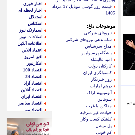
اخبار فوری
قیمت روز گوشی موبایل 17 مرداد
اخبار لحظه ای
1405
استقلال
اسکناس
موضوعات داغ:
اسمارتک نیوز
نیروهای شرکتی
اصلاحات نیوز
ساماندهی نیروهای شرکتی
اطلاعات آنلاین
مداح سرشناس
اعتماد آنلاین
باشگاه پرسپولیس
افق امروز
امید عالیشاه
افکارنیوز
کارکنان دولت
اقتصاد 100
کنسولگری ایران
اقتصاد 24
روز خبرنگار
اقتصاد آزاد
درهم امارات
اقتصاد آنلاین
آلومینیوم اراک
اقتصاد ایران
سویناس
انه های تیم
اقتصاد معاصر
مذاکره با غرب
اقتصاد نیوز
حوادث غیر مترقبه
اکو ایران
کلینیک کسب وکار
اکوفارس
پل میشل
اکونگار
کم خونی