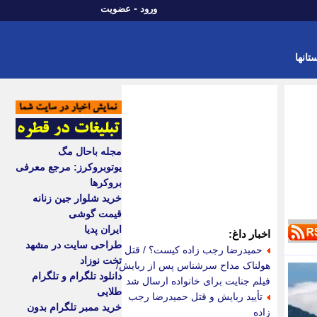
-
ورود
عضویت
تانها
مجله باحال مگ
یوتوبروکرز: مرجع معرفی
بروکرها
خرید شلوار جین زنانه
قیمت گوشی
ایران پدیا
اخبار داغ:
طراحی سایت در مشهد
حمیدرضا رجب زاده کیست؟ / قتل
تخت نوزاد
هولناک مداح سرشناس پس از ربایش/
دانلود تلگرام و تلگرام
فیلم جنایت برای خانواده ارسال شد
طلایی
تأیید ربایش و قتل حمیدرضا رجب
خرید ممبر تلگرام بدون
زاده