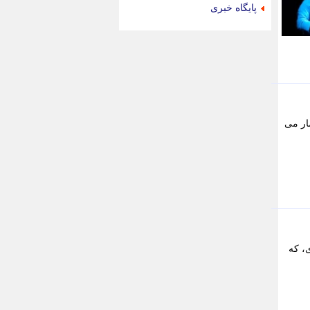
جام جم
پایگاه خبری
جدید پرس
جماران
جوان ایرانی
جهان مانا
جهان نگر
جهان نیوز
چطور
شمار می
چمپیونات
چمدون
چه خبر
حادثه 24
حرف تو
حوادث پلاس
حوزه نیوز
خبر آنلاین
خبر جنوب
ری، که
خبر سیاسی
خبر گردون
خبر ورزشی
خبرجو