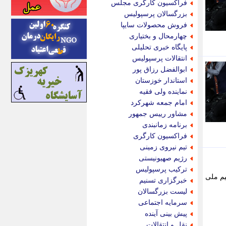
فراکسیون کارگری مجلس
اینتیتر
بزرگسالان پرسپولیس
ایونا نیوز
فروش محصولات سایپا
بازتاب آنلاین
چهارمحال و بختیاری
باشگاه خبرنگاران
پایگاه خبری تحلیلی
باغستان نیوز
انتقالات پرسپولیس
بامبوک
ابوالفضل رزاق پور
ببین و بخون
استاندار خوزستان
بدینسان
نماینده ولی فقیه
بنکر
امام جمعه شهرکرد
بیت ران
مشاور رییس جمهور
پارس فوتبال
برنامه زمانبندی
پارسینه
فراکسیون کارگری
پارسینه پلاس
تیم نیروی زمینی
پاز آنلاین
رژیم صهیونیستی
پاس گل
ترکیب پرسپولیس
پانا
انه های تیم ملی
خبرگزاری تسنیم
پرتو نیوز
لیست بزرگسالان
پرسون
سرمایه اجتماعی
پنجره نیوز
پیش بینی آینده
پویامگ
نقل و انتقالات