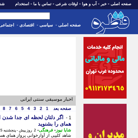
-
-
-
-
-
صفحه اصلی
خبر
آب و هوا
اوقات شرعی
تماس با ما
استخدام
شنبه، 17 مرداد 405
-
-
-
صفحه اصلی
سیاسی
اقتصادی
اجتماعی
اخبار موسیقی سنتی ایرانی
صفحه بعد
1
2
3
4
5
6
7
8
اگر دلتان لحظه ای جدا شدن از 
1 -
همای را بشنوید
-
-
شایا نیوز
فرهنگی
2 روز پیش - پنجشنبه 15 مرداد 1405، 09:26
شاهد کلیپی از آوازخوانی پرواز همای هس