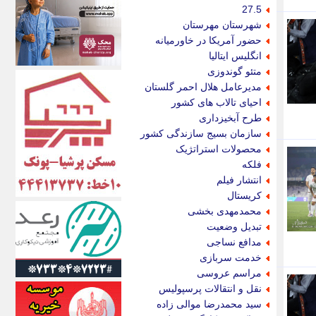
اکونیوز
27.5
الف
شهرستان مهرستان
انتشار آنلاین
حضور آمریکا در خاورمیانه
اندیشه قرن
انگلیس ایتالیا
اندیشه معاصر
متئو گوندوزی
اندیشه ها
مدیرعامل هلال احمر گلستان
انرژی پرس
احیای تالاب های کشور
ای استخدام
طرح آبخیزداری
ایتنا
سازمان بسیج سازندگی کشور
ایراف
محصولات استراتژیک
ایران آرت
فلکه
ایران آنلاین
انتشار فیلم
ایران زندگی
کریستال
ایران فوری
محمدمهدی بخشی
ایرانی روز
تبدیل وضعیت
ایرانیتال
مدافع نساجی
ایرنا
خدمت سربازی
ایسکانیوز
مراسم عروسی
ایسنا
نقل و انتقالات پرسپولیس
ایکنا
سید محمدرضا موالی زاده
ایلنا