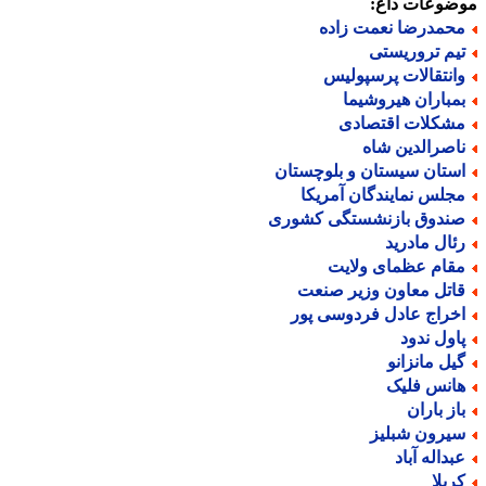
ضوعات داغ:
حمدرضا نعمت زاده
یم تروریستی
انتقالات پرسپولیس
مباران هیروشیما
شکلات اقتصادی
اصرالدین شاه
ستان سیستان و بلوچستان
جلس نمایندگان آمریکا
ندوق بازنشستگی کشوری
ئال مادرید
قام عظمای ولایت
اتل معاون وزیر صنعت
خراج عادل فردوسی پور
اول ندود
یل مانزانو
انس فلیک
از باران
یرون شبلیز
بداله آباد
ریلا