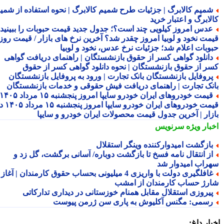
میم کالابرگ | جزئیات طرح شمیم کالابرگ | نحوه استفاده از شمیم
لابرگ و اعتبار خرید
دس امروز کیلویی چند است؟؛ جدول جدید قیمت حبوبات را ببینید /
مت نخود و لوبیا امروز چقدر شد؟ آخرین نرخ های بازار / قیمت روز
وبات اعلام شد؛ جزئیات نرخ عدس، نخود و لوبیا
انلود گواهی کسر از حقوق بازنشستگان | راهنمای دریافت گواهی
ر از حقوق بازنشستگان | نحوه دانلود گواهی کسر از حقوق
روفایل بازنشستگان بانک تجارت | ورود به پروفایل بازنشستگان
نک تجارت | راهنمای دریافت فیش حقوقی و خدمات بازنشستگان
قیمت خودروهای ایران خودرو سایپا امروز پنجشنبه ۱۵ مرداد ۱۴۰۵ |
قیمت خودروهای ایران خودرو سایپا امروز پنجشنبه ۱۵ مرداد ۱۴۰۵ در
زار | آخرین جدول قیمت محصولات ایران خودرو و سایپا
بار ویژه
سرنویس
ازگشت امیدوارکننده وینگر استقلال
ز انتقال نامه فسخ تا بازگشت دوباره/ آسانی برگشت، گل زد و
راب امیدوار شد
غافلگیری دولت با واریزی 4 میلیونی بحساب حقوق کارمندان | آغاز
رژ حساب کارمندان از امشب
یروزی استقلال مقابل همنام خوزستانی در دیداری تدارکاتی
سمی: مگنس آکلیوش به پاری سن ژرمن پیوست
ار داغ: