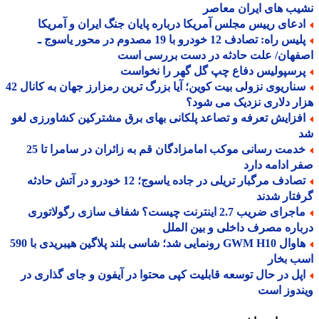
ب های ایران معاصر
دعای رییس مجلس آمریکا درباره پایان جنگ ایران و آمریکا
پلیس راه: تصادف 12 خودرو با 19 مصدوم در محور یاسوج ـ
فهان/ علت حادثه در دست بررسی است
رسپولیس دفاع چپ گل گهر را نخواست
سناریوی نزولی بیت کوین؛ آیا بزرگ ترین رمزارز جهان به کانال 42
ر دلاری نزدیک می شود؟
فزایش تعرفه و تصاعد پلکانی بهای برق مشترکین کشاورزی لغو
خدمت رسانی موکب امامزادگان قم به زائران در سامرا تا 25
 ادامه دارد
تصادف مرگبار تریلی در جاده یاسوج؛ 12 خودرو در آتش حادثه
تار شدند
ماجرای ضریب 2.7 اینترنت چیست؟ شفاف سازی رگولاتوری
اره مصرف داخلی و بین الملل
هاوال GWM H10 رونمایی شد؛ شاسی بلند پلاگین هیبریدی با 590
ب بخار
پل در حال توسعه قابلیت کپی محتوا در آیفون و جای گذاری در
دوز است