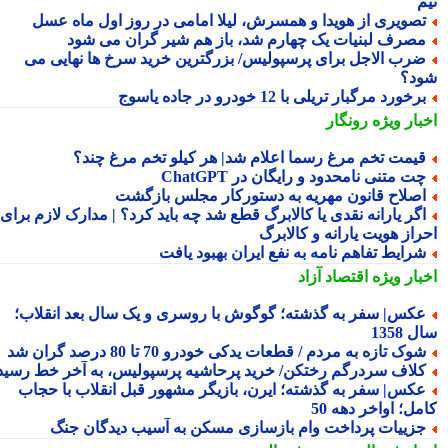
م
صویری از هویدا و همسرش، لیلا امامی در روز اول ماه عسل
صرف لبنیات یک چهارم شد، باز هم شیر گران می شود
رب الاجل برای پرسپولیس/ بزرگترین خرید سرخ ها نهایی می
د؟
رخورد مرگبار تریلی با 12 خودرو در جاده یاسوج
بار ویژه
رونگار
یمت تخم مرغ رسما اعلام شد| هر کیلو تخم مرغ چند؟
ت متنی نامحدود و رایگان در ChatGPT
صلاح قانون مهریه به دستورکار مجلس بازگشت
گر یارانه نقدی یا کالابرگ قطع شد چه باید کرد؟ | مدارک لازم برای
راز هویت یارانه و کالابرگ
رایط تفاهم نامه به نفع ایران بهبود یافت
بار ویژه
اقتصاد آزاد
کس| سفر به گذشته؛ گوگوش با روسری و یک سال بعد انقلاب؛
1358
وک تازه به مردم / قطعات یدکی خودرو 70 تا 80 درصد گران شد
لاف سردرگم رختکن/ خرید پرحاشیه پرسپولیس، به آخر خط رسید!
کس| سفر به گذشته؛ ایرن، بازیگر مشهور قبل انقلاب با حجاب
ل؛ اواخر دهه 50
زییات پرداخت وام بازسازی مسکن به آسیب دیدگان جنگ