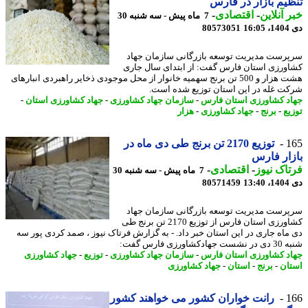
یم بازار در فارس
 آنلاین
-
اقتصادی
-
7 ماه پیش - سه شنبه 30
16
80573051
رست مدیریت توسعه بازرگانی سازمان جهاد
ورزی استان فارس گفت: از ابتدای سال جاری
هشت هزار و 500 تن برنج سهمیه خانوار از محل موجودی ذخایر راهبردی انبارهای
ت غله در این استان توزیع شده است.
د کشاورزی استان فارس
-
سازمان جهاد کشاورزی
-
جهاد کشاورزی استان
-
یع
-
برنج
-
جهاد کشاورزی
-
هزار
1
توزیع 2170 تن برنج طی دی ماه در
ار فارس
اک نیوز
-
اقتصادی
-
7 ماه پیش - سه شنبه 30
13
80571459
رست مدیریت توسعه بازرگانی سازمان جهاد
کشاورزی استان فارس از توزیع 2170 تن برنج طی
ماه جاری در این استان خبر داد. - به گزارش فرتاک نیوز ، صمد کردی پور سه
کشاورزی فارس گفت:
د کشاورزی استان فارس
-
سازمان جهاد کشاورزی
-
توزیع
-
جهاد کشاورزی
ان
-
برنج
-
استان
-
جهاد کشاورزی
1
رانت خواران کشور می خواهند کشور