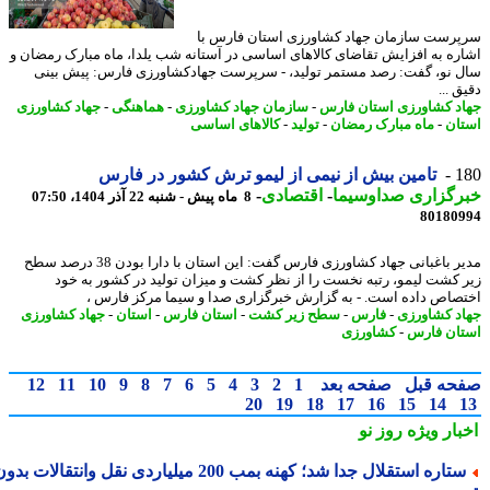
رست سازمان جهاد کشاورزی استان فارس با
ره به افزایش تقاضای کالاهای اساسی در آستانه شب یلدا، ماه مبارک رمضان و
 نو، گفت: رصد مستمر تولید، - سرپرست جهادکشاورزی فارس: پیش بینی
 ...
د کشاورزی استان فارس
-
سازمان جهاد کشاورزی
-
هماهنگی
-
جهاد کشاورزی
ان
-
ماه مبارک رمضان
-
تولید
-
کالاهای اساسی
1
تامین بیش از نیمی از لیمو ترش کشور در فارس
رگزاری صداوسیما
-
اقتصادی
-
8 ماه پیش - شنبه 22 آذر 1404، 07:50
80180
مدیر باغبانی جهاد کشاورزی فارس گفت: این استان با دارا بودن 38 درصد سطح
 کشت لیمو، رتبه نخست را از نظر کشت و میزان تولید در کشور به خود
صاص داده است. - به گزارش خبرگزاری صدا و سیما مرکز فارس ،
د کشاورزی
-
فارس
-
سطح زیر کشت
-
استان فارس
-
استان
-
جهاد کشاورزی
ان فارس
-
کشاورزی
حه قبل
صفحه بعد
1
2
3
4
5
6
7
8
9
10
11
12
20
19
18
17
16
15
14
بار ویژه
روز نو
ستاره استقلال جدا شد؛ کهنه بمب 200 میلیاردی نقل وانتقالات بدون