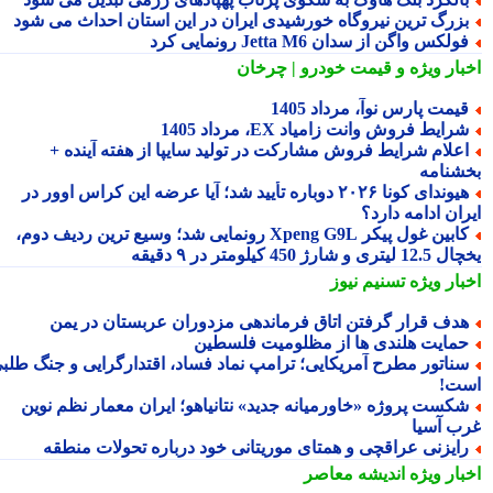
زرگ ترین نیروگاه خورشیدی ایران در این استان احداث می شود
ولکس واگن از سدان Jetta M6 رونمایی کرد
بار ویژه
و قیمت خودرو | چرخان
یمت پارس نوآ، مرداد 1405
رایط فروش وانت زامیاد EX، مرداد 1405
علام شرایط فروش مشارکت در تولید سایپا از هفته آینده +
شنامه
هیوندای کونا ۲۰۲۶ دوباره تأیید شد؛ آیا عرضه این کراس اوور در
ان ادامه دارد؟
کابین غول پیکر Xpeng G9L رونمایی شد؛ وسیع ترین ردیف دوم،
ری و شارژ 450 کیلومتر در ۹ دقیقه
بار ویژه
تسنیم نیوز
دف قرار گرفتن اتاق فرماندهی مزدوران عربستان در یمن
مایت هلندی ها از مظلومیت فلسطین
ناتور مطرح آمریکایی؛ ترامپ نماد فساد، اقتدارگرایی و جنگ طلبی
ت!
کست پروژه «خاورمیانه جدید» نتانیاهو؛ ایران معمار نظم نوین
ب آسیا
ایزنی عراقچی و همتای موریتانی خود درباره تحولات منطقه
بار ویژه
اندیشه معاصر