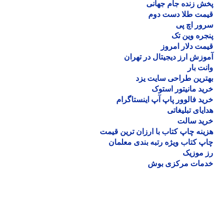
 زنده جام جهانی
مت طلا دست دوم
ر اچ پی
ره وین تک
ت دلار امروز
زش ارز دیجیتال در تهران
ت بار
رین طراحی سایت یزد
د مانیتور استوک
د فالوور پاپ آپ اینستاگرام
یای تبلیغاتی
ید سالت
نه چاپ کتاب با ارزان ترین قیمت
 کتاب ویژه رتبه بندی معلمان
موزیک
مات مرکزی بوش