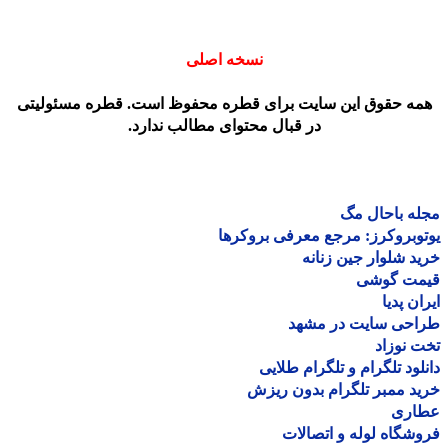
نسخه اصلی
مه حقوق این سایت برای قطره محفوظ است. قطره مسئولیتی
در قبال محتوای مطالب ندارد.
ه باحال مگ
وبروکرز: مرجع معرفی بروکرها
د شلوار جین زنانه
مت گوشی
ان پدیا
احی سایت در مشهد
 نوزاد
لود تلگرام و تلگرام طلایی
د ممبر تلگرام بدون ریزش
اری
شگاه لوله و اتصالات