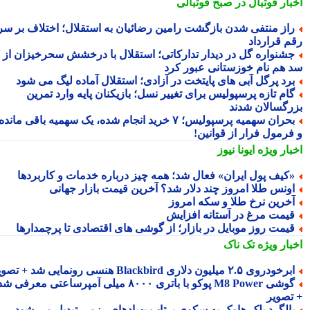
بار فوتبال در صبح فوتبالی
از منتفی شدن بازگشت رامین رضائیان به استقلال؛ اختلاف بر سر
م قرارداد
شنواره گل در دیدار تدارکاتی؛ استقلال با درخشش سحرخیزان از
 هم نام خوزستانی عبور کرد
رد پرگل آبی های پایتخت در آزادی؛ استقلال آماده لیگ می شود
ام تازه پرسپولیس برای تغییر نسل؛ بازیکنان پایه وارد تمرین
رگسالان شدند
بحران سهمیه پرسپولیس؛ ۷ خرید انجام شده، یک سهمیه باقی مانده
فرمول فرار از قوانین!
بار ویژه
ایونا نیوز
کیف پول ایران» فعال شد؛ همه چیز درباره خدمات و کاربردها
ونس طلا امروز چند دلار شد؟ آخرین قیمت بازار جهانی
خرین نرخ طلا و سکه امروز
یمت مرغ در آستانه افزایش
یمت روز موبایل در بازار؛ از گوشی های اقتصادی تا پرچمدارها
بار ویژه
تک ناک
رخودروی ۲.۵ میلیون دلاری Blackbird هنسی رونمایی شد + تصویر
گوشی M8 Power پوکو با باتری ۸۰۰۰ میلی آمپرساعتی معرفی شد
تصویر
الگرد بلک هاوک به سکوی پرتاب پهپادهای رزمی تبدیل می شود