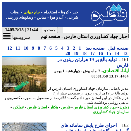
-
-
-
-
خبر
کرونا
استخدام
جام جهانی
اوقات
-
-
-
شرعی
آب و هوا
تماس
ویدئوهای ورزشی
21:44 | 1405/5/15
ار جهاد کشاورزی استان فارس - صفحه نهم
سرویسها
حه قبل
صفحه بعد
1
2
3
4
5
6
7
8
9
10
11
12
20
19
18
17
16
15
14
1
تولید بالغ بر 19 هزارتن زیتون در
رس
ا
-
اقتصادی
-
7 ماه پیش - چهارشنبه 1 بهمن
80581358
1404
ر باغبانی سازمان جهاد کشاورزی استان فارس از
تولید بالغ بر 19هزارتن زیتون از سطحی بیش از 7
هزار هکتار در این استان خبر داد و گفت: 55درصد از محصول به صورت کنسروی و
قی روغنی برداشت شد. ...
ون
-
جهاد کشاورزی استان فارس
-
فارس
-
هکتار
-
استان فارس
-
عملکرد
-
مان جهاد کشاورزی
1
اجرای طرح پایش سامانه های
ایشی گلخانه ها در استان فارس