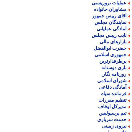
ملیات تروریستی
شاوران خانواده
قای رییس جمهور
مایندگان مجلس
مادگی عملیاتی
ایب رییس مجلس
ازارهای مالی
ضرت ابوالفضل
مهوری اسلامی
رطرفدارترین
ازی دوستانه
وزنامه نگار
ورای اسلامی
مادگی دفاعی
رمانده سپاه
نظیم مقررات
دیرکل اوقاف
یم پرسپولیس
دمت سربازی
یروی زمینی