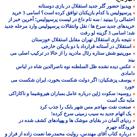
یدیو| حضور گلر جدید استقلال در بازی دوستانه
پرسپولیس با کدام بازیکنان توافق کرده است؟ اسامی 3 خرید
مالی را ببینید / سه نام داغ در لیست پرسپولیس؛ آخرین خبر از
دهای جدید سرخ ها / نقل وانتقالات پرسپولیس وارد مرحله جدید
سامی 3 گزینه لو رفت
تیجه بازی استقلال تهران مقابل استقلال خوزستان
ستقلال در آستانه قرارداد با دو بازیکن خارجی
ورینیو شش ستاره رئال مادرید را از حالا در ترکیب اصلی می
د
کس دیده نشده ظل السلطنه نوه ناصرالدین شاه در لباس
ادی
وسف پزشکیان: اگر دولت شکست بخورد، ایران شکست می
رد
وسیه: سکوت ژاپن درباره عامل بمباران هیروشیما و ناکازاکی
ه ننگ است
نعت نفت مهاجم مس شهر بابک را جذب کرد
ک اتهام جدید به سیب زمینی سرخ کرده!
دپای آلمان در بقایای موشک ها و پهپادهای کشف شده در
دگاه جهرم
رباره کتاب آقای مهندس، روایت محمدرضا نعمت زاده از فراز و