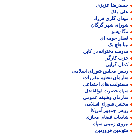
میدرضا عزیزی
لی ملک
یدان گازی فرزاد
ورای شهر گرگان
گادیشو
طار حومه ای
یبا هاچ بک
درسه دخترانه در کابل
زب کارگر
مال گرایی
ییس مجلس شورای اسلامی
ازمان تنظیم مقررات
سئولیت های اجتماعی
پاه حضرت ابوالفضل
ازمان وظیفه عمومی
جلس شورای اسلامی
ییس جمهور آمریکا
ایعات فضای مجازی
یروی زمینی سپاه
تولدین فروردین