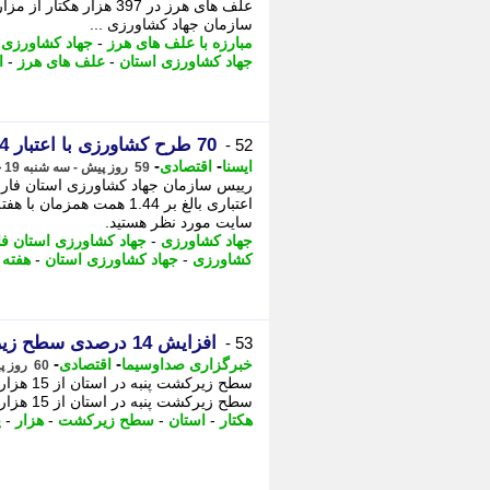
علف های هرز در 397 هزار
سازمان جهاد کشاورزی ...
مبارزه با علف های هرز
-
جهاد کشاورزی 
جهاد کشاورزی استان
-
علف های هرز
-
ا
70 طرح کشاورزی با اعتبار 1.44 همت در فارس به بهره برداری می رسد
52 -
-
-
ایسنا
اقتصادی
59 روز پیش - سه شنبه 19 خرداد 1405، 13:50
اعتباری بالغ بر 1.44 همت 
ﺳﺎﯾﺖ ﻣﻮرد ﻧﻈﺮ ﻫﺴﺘﯿﺪ.
جهاد کشاورزی
-
جهاد کشاورزی استان ف
کشاورزی
-
جهاد کشاورزی استان
-
هفته 
افزایش 14 درصدی سطح زیرکشت پنبه در فارس
53 -
-
-
خبرگزاری صداوسیما
اقتصادی
60 روز پیش - سه شنبه 19 خرداد 1405، 10:15
سطح زیرکشت پنبه در استان از 15 هزار و 628 هکتار به 18 هزار هکتار افزایش می یابد. به ...
هکتار
-
استان
-
سطح زیرکشت
-
هزار
-
پ