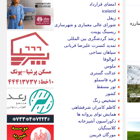
اکونیوز
امضای قرارداد
الف
iceland
انتشار آنلاین
زیفل
اندیشه قرن
- عملیات مبارزه
شورای عالی معماری و شهرسازی
اندیشه معاصر
ریسینگ پوینت
اندیشه ها
رشد گردشگری بین المللی
انرژی پرس
تمدید کنسرت علیرضا قربانی
ای استخدام
سپاهان نساجی
ایتنا
ابوالوفا
ایراف
ملوس
ایران آرت
عدالت گستری
ایران آنلاین
قره قاسملو
ایران زندگی
تور مسقط
ایران فوری
کشور
ایرانی روز
تشخیص رنگ
ایرانیتال
کاظم کامران شرفشاهی
ایرنا
همایش نوای پروانه ها
ایسکانیوز
دکوراسیون آشپزخانه
ایسنا
کلاسنگیان
ایکنا
مورگان فریمن
ایلنا