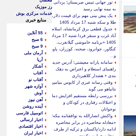
معلمان
تور جهانی تنیس صربستان؛ یزدانی
رز موزیک
به نیمه نهایی رسید
خدمات مرکزی بوش
یک پیش بینی مهم برای قیمت دلار،
منابع خبری
طلا و سکه شنبه 17 مرداد 1405
جدول قطعی برق کرمانشاه، اسلام
55 آنلاین
آباد غرب و سنقر فردا شنبه 17 مرداد
6 صبح
1405 +برنامه خاموشی گیلانغرب،
9 صبح
کنگاور، جوانرود، صحنه، کوزران، پاوه
آرمان ملی
و...
آریا
سامانه یارانه معیشتی؛ آدرس جدید،
آشکار
راهنمای استعلام و اعتراض به دهک
آفتاب
بندی + هشدار کلاهبرداری
آفتاب نو
وقتی رسانه عبری از کابوس بنیامین
آوازه شهر
نتانیاهو می گوید
آوش
بررسی رابطه مستقیم افزایش دما
آهن نیوز
و اختلالات رفتاری در کودکان و
آینده روشن
نوجوانان
اتومبیل فارسی
واکنش انصارالله به توافقنامه مکه؛
اخبار ارسالی
«معادله محاصره در برابر محاصره
اخبار اقتصادی
ادامه دارد/پاکستان و ترکیه از طرف
اخبار ایران
متجاوز حمایت نکنند»