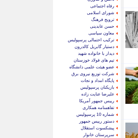
پویه آنلاین
رفاه اجتماعی
پیام نفت
شورای اسلامی
تابناک
ترویج فرهنگ
تازه نیوز
حسن عابدینی
تبیان
معاون سیاسی
تجارت نیوز
ترکیب احتمالی پرسپولیس
تحریریه
دستیار گابریل کالدرون
ترابر نیوز
دیدار با خانواده شهید
ترفندباز
تیم های فولاد خوزستان
تریبون اقتصاد
عضو هیئت علمی دانشگاه
تسنیم نیوز
شرکت توزیع نیروی برق
تک ناک
پایگاه امداد و نجات
تکراتو
بازیکنان پرسپولیس
توریسم آنلاین
علیرضا عنایت زاده
تولید نیوز
رییس جمهور آمریکا
تیتر فوری
تفاهمنامه همکاری
تیکنا
شماره 10 پرسپولیس
جاب ویژن
دستور رییس جمهور
جار نیوز
پیشکسوت استقلال
جالبتر
سرپرستان خانوار