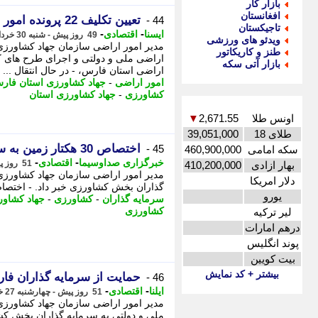
بازار کار
افغانستان
تعیین تکلیف 22 پرونده امور اراضی فارس
44 -
تاجیکستان
-
-
ایسنا
اقتصادی
49 روز پیش - شنبه 30 خرداد 1405، 11:10
ویدئو های ورزشی
مدیر امور اراضی سازمان جهاد کشاورزی
طنز و کاریکاتور
بازار آتی سکه
اراضی استان فارس، - در ﺣﺎل اﻧﺘﻘﺎل ...
امور اراضی
-
جهاد کشاورزی استان فار
کشاورزی
-
جهاد کشاورزی استان
اونس طلا
2,671.55
▼
طلای 18
39,051,000
اختصاص 30 هکتار زمین به سرمایه گذاران کشاورزی در فارس
45 -
سکه امامی
460,900,000
-
-
خبرگزاری صداوسیما
اقتصادی
51 روز پیش - چهارشنبه 27 خرداد 1405، 14:15
بهار ازادی
410,200,000
دلار امریکا
گذاران بخش کشاورزی خبر داد. - اختصاص 30 هکتار زمین به سرمایه گذاران کشاورزی د
یورو
سرمایه گذاران
-
کشاورزی
-
جهاد کشاو
کشاورزی
لیر ترکیه
درهم امارات
پوند انگلیس
بیت کویین
بیشتر + کد نمایش
حمایت از سرمایه گذاران فارس با واگذاری 
46 -
-
-
ایلنا
اقتصادی
51 روز پیش - چهارشنبه 27 خرداد 1405، 13:17
ملی و دولتی به سرمایه گذاران بخش کشا