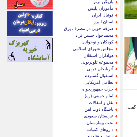
بازیکن برتر
اینتیتر
مأموران پلیس
ایونا نیوز
فوتبال ایران
بازتاب آنلاین
استان البرز
باشگاه خبرنگاران
صرفه جویی در مصرف برق
باغستان نیوز
محمدجواد حسین نژاد
بامبوک
کودکان و نوجوانان
ببین و بخون
مجلس شورای اسلامی
بدینسان
هواداران استقلال
بنکر
مجموعه تلویزیونی
بیت ران
آذربایجان غربی
پارس فوتبال
استقبال گسترده
پارسینه
نظامی آمریکایی
پارسینه پلاس
حزب جمهوریخواه
پاز آنلاین
امام خمینی (ره)
پاس گل
نقل و انتقالات
پانا
 فارس گفت:
باشگاه ذوب آهن
پرتو نیوز
عربستان سعودی
پرسون
تخت بیمارستان
پنجره نیوز
داروهای کمیاب
پویامگ
دانش و فناوری