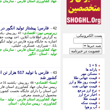
جهاد کشاورزی استان فارس
-
سازمان جه
فارس؛ پیشتاز تولید انگور در کشور با 
42 -
-
-
زیرنویس نیوز
اقتصادی
47 روز پیش - یکشنبه 31 خرداد 1405، 15:12
پست الکترونیکی:
به گزارش اطلاعات آنلاین، احد بهجت ح
اشاره به جایگاه ویژه فارس در تولید ان
بابا، - شیرازی، عسکری، خلیلی،
جهاد کشاورزی استان فارس
-
سازمان جه
تولید
-
استان
-
انگور
5 + 1
یارانه ها
فارس با تولید
43 -
مسکن مهر
کشور شد
قیمت جهانی طلا
قیمت روز طلا و ارز
-
-
ایسنا
اقتصادی
48 روز پیش - یکشنبه 31 خرداد 1405، 11:45
قیمت جهانی نفت
نرخ ارز مرجع
این استان را دارای جایگاه نخست کشوری 
اخبار نرخ ارز
محصول ارزشمند معرفی ...
قیمت طلا
جهاد کشاورزی استان فارس
-
تولید
-
ساز
قیمت سکه
کشاورزی
-
رییس سازمان
-
استان
آب و هوا