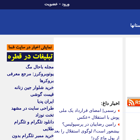
-
ورود
عضویت
تانها
مجله باحال مگ
یوتوبروکرز: مرجع معرفی
بروکرها
خرید شلوار جین زنانه
قیمت گوشی
ایران پدیا
اخبار داغ:
طراحی سایت در مشهد
رسمی| امضای قرارداد یک ملی
تخت نوزاد
پوش با استقلال +عکس
دانلود تلگرام و تلگرام
رامین رضاییان در پرسپولیس؟
طلایی
بیشعور است!/ لوگوی استقلال را بعد
خرید ممبر تلگرام بدون
از پول ماچ کرد!