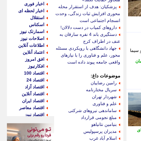
اخبار فوری
پزشکیان: هدف از استقرار محله
اخبار لحظه ای
محوری افزایش ثبات زندگی، وحدت و
استقلال
انسجام اجتماعی است
اسکناس
داروهای کمیاب در دست دلالان!
اسمارتک نیوز
دستگیری باند 4 نفره سارقان به
اصلاحات نیوز
عنف در اطراف کرج
اطلاعات آنلاین
جهاد دانشگاهی با رویکردی مسئله
 سیما
اعتماد آنلاین
محور، علم و فناوری را با نیازهای
افق امروز
ان
واقعی جامعه پیوند داده است
افکارنیوز
اقتصاد 100
موضوعات داغ:
اقتصاد 24
رامین رضاییان
اقتصاد آزاد
سریال مختارنامه
اقتصاد آنلاین
شهردار تهران
اقتصاد ایران
علم و فناوری
اقتصاد معاصر
ساماندهی نیروهای شرکتی
اقتصاد نیوز
مبلغ نجومی قرارداد
اکو ایران
بنیامین نتانیاهو
اکوفارس
ی
مدیران پرسپولیس
اکونگار
اسلام آباد غرب