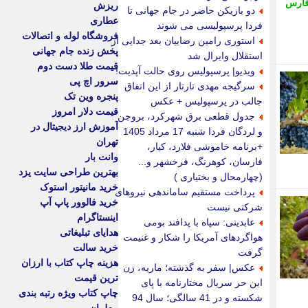
فارس
ریزش
دو بازیکن حاضر در جام جهانی تا
عطاری
فردا پرسپولیسی می شوند
فروشگاه لوله و اتصالات
استوری رامین رضاییان بعد جدایی از
پخش زنده جام جهانی
استقلال وایرال شد
قیمت طلا دست دوم
ویدیو| پرسپولیس روی حالت آپدیت!
سرور اچ پی
سرگیجه مهدی تارتار از این اتفاق
پنجره وین تک
جالب در پرسپولیس + عکس
قیمت دلار امروز
جدول قطعی برق شهرکرد، بروجن
آموزش ارز دیجیتال در
و لردگان فردا شنبه 17 مرداد 1405
تهران
+برنامه خاموشی فلارد، کیار،
وانت بار
فارسان، کوهرنگ، فرخشهر و...
بهترین طراحی سایت یزد
(چهارمحال و بختیاری )
خرید مانیتور استوک
پرداخت مستقیم ساماندهی نیروهای
خرید فالوور پاپ آپ
شرکتی نیست
اینستاگرام
عابدینی: سپاه با پدافند بومی
هدایای تبلیغاتی
هواگردهای آمریکا را شکار و غنیمت
خرید سالت
گرفت
هزینه چاپ کتاب با ارزان
عکس| سفر به گذشته؛ ماریه، زن
ترین قیمت
ابن حر سریال مختارنامه با پای
چاپ کتاب ویژه رتبه بندی
شکسته و در 41 سالگی؛ سال 94