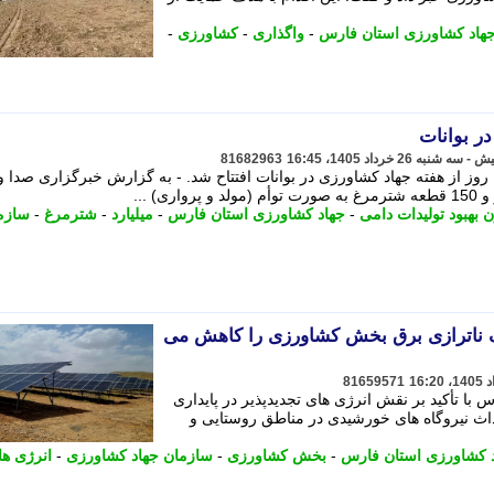
هاد کشاورزی استان فارس
-
واگذاری
-
کشاورزی
-
ر بوانات
81682963
ز از هفته جهاد کشاورزی در بوانات افتتاح شد. - به گزارش خبرگزاری صدا و
 بهبود تولیدات دامی
-
جهاد کشاورزی استان فارس
-
میلیارد
-
شترمرغ
-
سازم
 ناترازی برق بخش کشاورزی را کاهش می
81659571
ا تأکید بر نقش انرژی های تجدیدپذیر در پایداری
ث نیروگاه های خورشیدی در مناطق روستایی و
 کشاورزی استان فارس
-
بخش کشاورزی
-
سازمان جهاد کشاورزی
-
انرژی ها