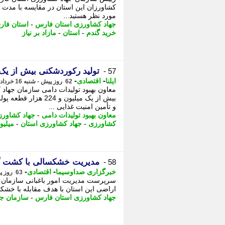
کشاورزان این استان در مقایسه با مدت م
ﻣﻮرد ﻧﻈﺮ ﻫﺴﺘﯿﺪ...
جهاد کشاورزی استان فارس
-
استان فا
خرید گندم
-
استان
-
مازاد بر نیاز
تولید رکوردشکنی بیش از یک
57 -
-
-
ایلنا
اقتصادی
62 روز پیش - شنبه 16 خرداد 1405، 14:37
معاون بهبود تولیدات دامی سازمان جهاد
بیش از یک میلیون و 
و تأمین امنیت غذایی ...
معاون بهبود تولیدات دامی
-
جهاد کشاورز
کشاورزی
-
جهاد کشاورزی استان
-
میلیو
مدیریت خشکسالی با کشت گس
58 -
-
-
خبرگزاری صداوسیما
اقتصادی
63 روز پیش - جمعه 15 خرداد 1405، 16:50
اراضی این استان با هدف مقابله با خشکس
جهاد کشاورزی استان فارس
-
سازمان جه