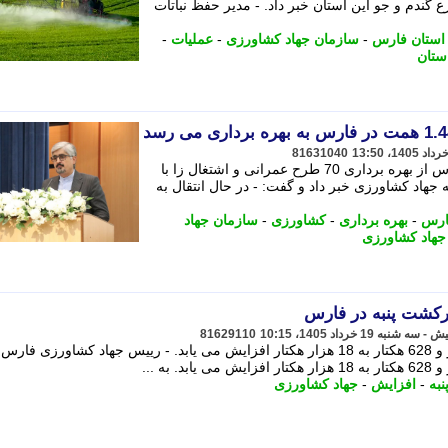
 هکتار از مزارع گندم و جو این استان خبر داد. - مدیر حفظ نباتات
استان فارس
-
سازمان جهاد کشاورزی
-
عملیات
-
ستان
81631040
رییس سازمان جهاد کشاورزی استان فارس از بهره برداری 70 طرح عمرانی و اشتغال زا با
همزمان با هفته جهاد کشاورزی خبر داد و گفت: - در ﺣﺎل اﻧﺘﻘﺎل ﺑﻪ
ارس
-
بهره برداری
-
کشاورزی
-
سازمان جهاد
جهاد کشاورزی
81629110
سطح زیرکشت پنبه در استان از 15 هزار و 628 هکتار به 18 هزار هکتار افزایش می یابد. - رییس جهاد کشاورزی
نبه
-
افزایش
-
جهاد کشاورزی