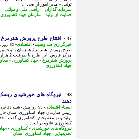
تولید، - مدیر امور اراضی ...
سرمایه گذاران
-
اراضی ملی و دولتی
-
ج
حمایت از تولید
-
سازمان جهاد کشاورزی
افتتاح طرح پرورش شترمرغ د
47 -
-
-
خبرگزاری صداوسیما
اقتصادی
52 روز پیش - سه شنبه 26 خرداد 1405، 16:45
طرح پرورش شترمرغ همزمان با پنجمین رو
مرکز فارس ؛این طرح با ظرفیت 2 هزار و 150 قطعه شترمرغ به صورت توأم (مولد و پرواری) ...
پرورش شترمرغ
-
جهاد کشاورزی
-
معاون
جهاد کشاورزی
نیروگاه های خورشیدی ریسک
48 -
دهند
-
-
ایسنا
اقتصادی
55 روز پیش - شنبه 23 خرداد 1405، 16:20
رییس سازمان جهاد کشاورزی استان فارس ب
تولید و توسعه بخش کشاورزی گفت: احدا
کشاورزی علاوه بر ایجاد ...
نیروگاه های خورشیدی
-
کشاورزی
-
جهاد
تجدیدپذیر
-
جهاد کشاورزی استان