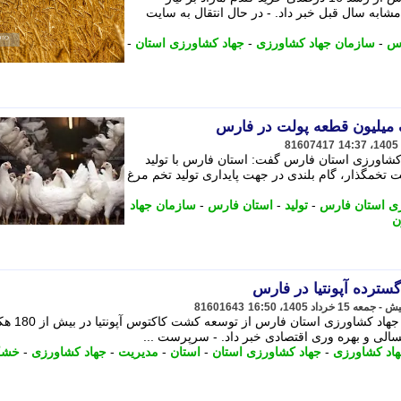
شابه سال قبل خبر داد. - در ﺣﺎل اﻧﺘﻘﺎل ﺑﻪ ﺳﺎﯾﺖ
رس
-
سازمان جهاد کشاورزی
-
جهاد کشاورزی استان
-
 میلیون قطعه پولت در فارس
81607417
 کشاورزی استان فارس گفت: استان فارس با تولید
224 هزار قطعه پولت تخمگذار، گام بلندی در جهت پایداری تولید تخم مرغ
ی استان فارس
-
تولید
-
استان فارس
-
سازمان جهاد
ن
ترده آپونتیا در فارس
81601643
سرپرست مدیریت امور باغبانی سازمان جه
الی و بهره وری اقتصادی خبر داد. - سرپرست ...
اد کشاورزی
-
جهاد کشاورزی استان
-
استان
-
مدیریت
-
جهاد کشاورزی
-
خشک