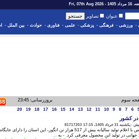
14 - Fri, 07th Aug 2026
عنوان
تصاویر
-
-
-
-
-
-
-
-
ورزشی
فرهنگی
پزشکی
علمی
فناوری
حوادث
بین الملل
اس
فحه سوم
بروزرسانی: 23:45
20
19
18
17
16
15
14
13
12
11
10
9
8
7
6
در کشور
81717203
رییس سازمان جهاد کشاورزی استان فارس با اعلام تولید سالیانه بیش از 517 هزار تن انگور، این استان را دارای جایگاه
نی در تولید این محصول معرفی کرد. - به ...