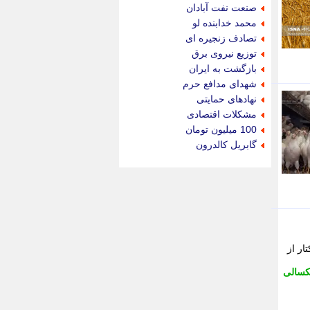
جام جم
صنعت نفت آبادان
جدید پرس
محمد خدابنده لو
جماران
تصادف زنجیره ای
جوان ایرانی
توزیع نیروی برق
جهان مانا
بازگشت به ایران
جهان نگر
شهدای مدافع حرم
جهان نیوز
نهادهای حمایتی
چطور
مشکلات اقتصادی
چمپیونات
100 میلیون تومان
چمدون
گابریل کالدرون
چه خبر
حادثه 24
حرف تو
حوادث پلاس
حوزه نیوز
خبر آنلاین
خبر جنوب
اد کشاورزی استان فارس از توسعه کشت کاکتوس آپونتیا در بیش از 180 هکتار از
خبر سیاسی
سالی
خبر گردون
خبر ورزشی
خبرجو