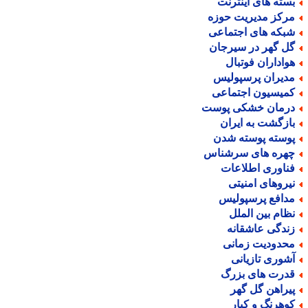
سته های اینترنت
رکز مدیریت حوزه
بکه های اجتماعی
ل گهر در سیرجان
واداران فوتبال
دیران پرسپولیس
میسیون اجتماعی
رمان خشکی پوست
ازگشت به ایران
وسته پوسته شدن
هره های سرشناس
ناوری اطلاعات
یروهای امنیتی
دافع پرسپولیس
ظام بین الملل
ندگی عاشقانه
حدودیت زمانی
شوری تازیانی
درت های بزرگ
یراهن گل گهر
وهرنگ و کیار