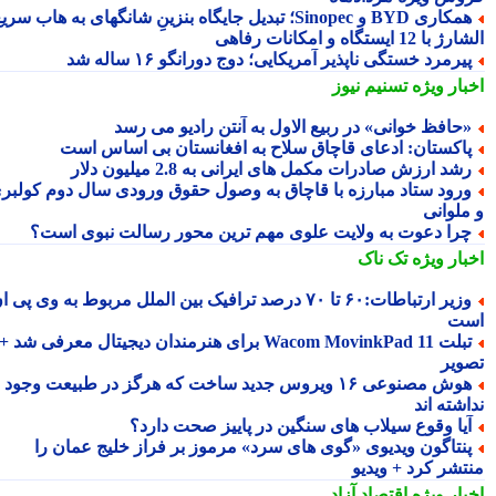
همکاری BYD و Sinopec؛ تبدیل جایگاه بنزینِ شانگهای به هاب سریع
ا 12 ایستگاه و امکانات رفاهی
یرمرد خستگی ناپذیر آمریکایی؛ دوج دورانگو ۱۶ ساله شد
بار ویژه
تسنیم نیوز
حافظ خوانی» در ربیع الاول به آنتن رادیو می رسد
اکستان: ادعای قاچاق سلاح به افغانستان بی اساس است
شد ارزش صادرات مکمل های ایرانی به 2.8 میلیون دلار
رود ستاد مبارزه با قاچاق به وصول حقوق ورودی سال دوم کولبری
ملوانی
را دعوت به ولایت علوی مهم ترین محور رسالت نبوی است؟
بار ویژه
تک ناک
وزیر ارتباطات:۶۰ تا ۷۰ درصد ترافیک بین الملل مربوط به وی پی ان
ت
تبلت Wacom MovinkPad 11 برای هنرمندان دیجیتال معرفی شد +
ویر
هوش مصنوعی ۱۶ ویروس جدید ساخت که هرگز در طبیعت وجود
شته اند
یا وقوع سیلاب های سنگین در پاییز صحت دارد؟
نتاگون ویدیوی «گوی های سرد» مرموز بر فراز خلیج عمان را
تشر کرد + ویدیو
بار ویژه
اقتصاد آزاد