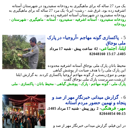
یک مرد 27 ساله که برای ماهیگیری به رودخانه سفیدرود در شهرستان آستانه
اشرفیه زده بود، غرق شد. - رشت- ایرنا- یک مرد 27 ساله که برای ماهیگیری به
خانه سفیدرود در شهرستان آستانه اشرفیه زده بود،
خانه سفیدرود
-
آستانه اشرفیه
-
سفیدرود
-
آستانه
-
ماهیگیری
-
شهرستان
-
خانه
پاکسازی گونه مهاجم «آروجیا» در پارک
 بوجاق
ا
-
اجتماعی
-
42 ساعت پیش - شنبه 17 مرداد
82048160
1405
ط بانان پارک ملی بوجاق آستانه اشرفیه محدوده
 پارک ملی را با هدف صیانت از پوشش گیاهی
ی و تنوع زیستی، از گونه مهاجم آروجیا پاکسازی کردند. به گزارش ایلنا
شت،سرپرست پارک ملی بوجاق گفت:
ک ملی
-
گونه مهاجم
-
پارک
-
پوشش گیاهی
-
محیط بانان
-
پاکسازی
-
ملی
گزارش میدانی خبرنگار مهر از صد و
اه و نهمین حضور مردم آستانه
ر
-
فرهنگی
-
2 روز پیش - شنبه 17 مرداد 1405،
82044054
00
این فیلم، گزارش میدانی خبرنگار مهر از صد و