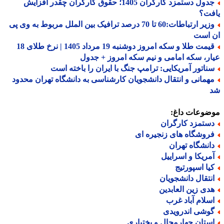
جدول دستمزد کارگران 1405؛ حقوق کارگران چقدر افزایش
فت؟
وزیر ارتباطات:60 تا 70 درصد ترافیک بین الملل مربوط به وی پی
 است
قیمت طلا و سکه امروز دوشنبه 19 مرداد 1405 | نرخ طلای 18
ر، سکه امامی و نیم سکه امروز + جدول
ناتور آمریکایی: ترامپ جنگ با ایران را باخته است
همانی و انتقال دانشجویان کارشناسی به دانشگاه تهران محدود
ضوعات داغ:
ستمزد کارگران
روشگاه های زنجیره ای
انشگاه تهران
مریکا و اسراییل
یا اسپورتیج
نتقال دانشجویان
دی زین العابدین
سلام آباد غرب
وشی اندرویدی
ستان چهارمحال و بختیاری