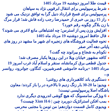
مت طلا امروز دوشنبه 19 مرداد 1405
رط پرسپولیس برای انتقال ابرقویی نژاد به سپاهان
رسپولیس برای فسخ قرارداد دنیل گرا به توافق نزدیک می شود
راز 15 روز بی خبری از حمیدرضا رجب زاده فاش شد؛ قرار مرگ
زن بلاگر چگونه رقم خورد؟
فزایش وزن پس از استرس؛ چه اشتباهاتی مانع لاغری می شوند؟
ل حافظ امروز دوشنبه 19 مرداد ماه 1405
حوه فعالیت فروشگاه های زنجیره ای شهر ما مشهد در روز های
انی دهه آخر صفر
کونام به شجاع و بیرانوند چه گفت؟
افه مشهور خیابان ویلا در این روزها یکبار مصرف شد!
جدول قطعی برق کرمانشاه، سنقر و اسلام آباد غرب امروز 19
مرداد 1405 +برنامه خاموشی قصرشیرین، کنگاور، جوانرود، روانسر
ستگیری باند کلاهبرداری های روغنی!
ویدیو| ما 20-30 بار زنگ زدیم تا بالاخره در را باز کردند/ معاون
گاه اصلا پرسپولیسی نیست!
درویدی دیگری ندارد
ب افکن استراتژیک دوربرد چین | Xian H-6 چیست؟
یدیوی کامل قسمت دوازدهم| من تومن با مجتبی محرمی