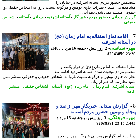
مین حضور مردم آستانه اشرفیه در خیابان را
هده می کنید. - نظرات حاوی توهین و هرگونه نسبت ناروا به اشخاص حقیقی و
قی منتشر نمی شود.نظراتی ...
رش میدانی
-
حضور مردم
-
خبرنگار
-
آستانه اشرفیه
-
میدانی
-
آستانه
-
اشخاص
قی
اقامه نماز استغاثه به امام زمان (عج)
آستانه اشرفیه
ر
-
سیاسی
-
2 روز پیش - جمعه 16 مرداد 1405،
82043859
23
ز استغاثه به امام زمان (عج) در قرار یکصد و
م مردم مبعوث شده آستانه اشرفیه اقامه شد. -
ات حاوی توهین و هرگونه نسبت ناروا به اشخاص حقیقی و حقوقی منتشر نمی
.نظراتی که غیر از زبان ...
انه اشرفیه
-
امام زمان
-
امام زمان (عج)
-
آستانه
-
اشخاص حقیقی
-
منتشر
-
مه
گزارش میدانی خبرنگار مهر از صد و
اه و نهمین حضور مردم آستانه
ر
-
فرهنگی
-
3 روز پیش - پنجشنبه 15 مرداد
82038581
1405
این فیلم، گزارش میدانی خبرنگار مهر از صد و