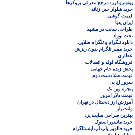
وبروکرز: مرجع معرفی بروکرها
د شلوار جین زنانه
مت گوشی
ان پدیا
احی سایت در مشهد
 نوزاد
لود تلگرام و تلگرام طلایی
د ممبر تلگرام بدون ریزش
اری
شگاه لوله و اتصالات
 زنده جام جهانی
مت طلا دست دوم
ر اچ پی
ره وین تک
ت دلار امروز
زش ارز دیجیتال در تهران
ت بار
رین طراحی سایت یزد
د مانیتور استوک
د فالوور پاپ آپ اینستاگرام