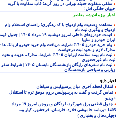
لفی متفاوت حدیثه تهرانی در روز گربه؛ قاب متفاوت با گربه
وان خانگی اش!
بار ویژه
اندیشه معاصر
شاهده وضعیت وام ازدواج با کد رهگیری؛ راهنمای استعلام وام
دواج و پیگیری ثبت نام
قیمت خودروهای داخلی امروز دوشنبه ۱۹ مرداد ۱۴۰۵ | جدول قیمت
ران خودرو و سایپا
وام خرید خودرو ۱۴۰۵؛ شرایط دریافت وام خرید خودرو از بانک ها +
ارک لازم و نحوه ثبت درخواست
ثبت نام بیمه سلامت ایرانیان ۱۴۰۵؛ شرایط، مدارک، هزینه و نحوه
ت نام غیرحضوری
ثبت نام سفرهای رایگان بازنشستگان تابستان ۱۴۰۵ | شرایط سفر
ارتی و سیاحتی بازنشستگان
ار داغ:
نتقال لحظه آخری میان پرسپولیس و سپاهان
ماس گرفت و گفت به پرسپولیس بروم موفق ترم تا استقلال
دیو
جدول قطعی برق شهرکرد، لردگان و بروجن امروز 19 مرداد
1405 +برنامه خاموشی فلارد، فارسان، فرخشهر، کیار و...
ارمحال و بختیاری )