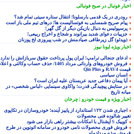
بار فوتبال در صبح فوتبالی
ودری در یک قدمی بارسلونا؛ انتقال ستاره سیتی تمام شد؟
یام صریح شمسایی به فوتسالیست ها؛ درهای تیم ملی باز است
رسپولیس به دنبال بازیکن دیگر از گل گهر!
زییات دعوای شدید بیرانوند و شجاع و اخراج ربیعی!
ویدئو) گل زیرطاقی صیادمنش در شب پیروزی لخ پوزنان
بار ویژه
ایونا نیوز
دعای جنجالی ترامپ؛ ایران پول پرداخت حقوق سربازانش را ندارد
فروش خودروهای وارداتی مرداد 1405/ حذف حساب وکالتی و اعلام
RA و Qin Plus
نسان سیاسی
یا پیمان دفاعی جدید عربستان علیه ایران است؟
ر ستایش پیچیدگی قدرت؛ واکاوی سینمایی «لباس شخصی» در
نه تاریخ
بار ویژه
و قیمت خودرو | چرخان
اجباری شدن ۱۲۲ استاندارد از پاییز آینده؛ خودروسازان در تکاپوی
ییر شالوده فنی محصولات
یک S آپشنال با امکانات بیشتر راهی بازار می شود
روش فوری محصولات نامی خودرو در سامانه اتونوین در طرح
وش ویژه مردادماه