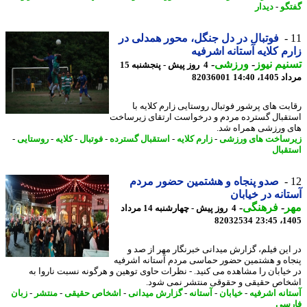
گو
-
دیدار
فوتبال در دل جنگل، محور همدلی در
م کلایه آستانه اشرفیه
یم نیوز
-
ورزشی
-
4 روز پیش - پنجشنبه 15
1، 14:40
82036001
بت های پرشور فوتبال روستایی زارم کلایه با
قبال گسترده مردم و درخواست ارتقای زیرساخت
 ورزشی همراه شد.
ساخت های ورزشی
-
زارم کلایه
-
استقبال گسترده
-
فوتبال
-
کلایه
-
روستایی
-
قبال
صدو پنجاه و هشتمین حضور مردم
انه در خیابان
ر
-
فرهنگی
-
4 روز پیش - چهارشنبه 14 مرداد
82032534
1405
این فیلم، گزارش میدانی خبرنگار مهر از صد و
اه و هشتمین حضور حماسی مردم آستانه اشرفیه
خیابان را مشاهده می کنید. - نظرات حاوی توهین و هرگونه نسبت ناروا به
اص حقیقی و حقوقی منتشر نمی شود.
انه اشرفیه
-
خیابان
-
آستانه
-
گزارش میدانی
-
اشخاص حقیقی
-
منتشر
-
زبان
سی