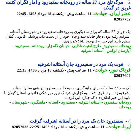
مرگ تلخ مرد 27 ساله در رودخانه سفیدرود و آمار نگران کننده
ق در گیلان
 ایران
-
حوادث
-
11 ساعت پیش - یکشنبه 18 مرداد 1405، 22:45
82057
یک جوان 27 ساله که برای ماهیگیری به رودخانه سفیدرود در شهرستان آستانه
فیه رفته بود، دچار حادثه شد و جان خود را از دست داد. پزشکی قانونی گیلان
ید این خبر، - 2 تویوتا bB ؛ خودروی ...
خانه سفیدرود
-
طرح امنیت غذایی
-
خیابان لاله زار
-
رودخانه
-
سفیدرود
-
رتمان لوکس
-
آستانه اشرفیه
فوت یک مرد در سفیدرود جان آستانه اشرفیه
اک نیوز
-
حوادث
-
11 ساعت پیش - یکشنبه 18 مرداد 1405، 22:35
82057
یک مرد 27 ساله که برای ماهیگیری به رودخانه سفیدرود در شهرستان آستانه
فیه زده بود، غرق شد. - به گزارش فرتاک نیوز ، پزشکی قانونی استان گیلان با
د این خبر اطلاع داد که جنازه این فرد ...
خانه سفیدرود
-
آستانه اشرفیه
-
سفیدرود
-
آستانه
-
ماهیگیری
-
شهرستان
-
خانه
سفیدرود جان یک مرد را در آستانه اشرفیه گرفت
ا
-
حوادث
-
11 ساعت پیش - یکشنبه 18 مرداد 1405، 22:25
82057636