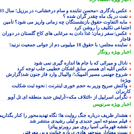
کس یادگاری «محسن تنابنده و سام درخشانی» در برزیل؛ سال 93
فت در یک ماه چقدر گران شده ؟
ابه التفاوت حقوق بازنشستگان چه زمانی واریز می شود؟ تأمین
تماعی تکلیف را روشن کرد
کس| سفر زمان؛ غذا دادن به مرغابی های کاخ گلستان در دوران
جار
ماینده مجلس: با حقوق 18 میلیونی دم از جوانی جمعیت نزنید!
بار ویژه
رونگار
ادال و میراثی که با جام ها اندازه گیری نمی شود
کس آتلیه ای همسر سابق اشکان خطیبی جلب توجه کرد
روع جهنمی مسیر المپیک؛/ والیبال وارد فاز جنون شد(گزارش
ژه)
اکنش صریح وزیر به حجم خوری اینترنت | نحوه ثبت شکایت
ربران
گرانی اسراییل از «ائتلاف مکه»/آرایش جدید منطقه ای تل آویو
بار ویژه
سرنویس
شدار ظریف درباره جنگ روایت ها؛ نگاه تهدیدمحور را کنار بگذاریم
یلم ممنوعه امیر جدیدی و لیلی رشیدی منتشر شد
قشه قهرمانی آسیا روی میز روبرتو پیاتزا
ست معنادار منوچهر هادی درباره خیانت و بی معرفتی