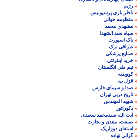
ژیم
اظر بازی پرسپولیس
نظومه خوانی
شهدی محمد
پاه سید الشهدا
اک اسپورت
راقی ترک
نایع پزشکی
رید اینترنتی
یم ملی انگلستان
وویدیه
زل تپه
دا و سیمای فارس
اریخ دربی تهران
هید المهندس
کوراتور
یت الله سیدمحمد سعیدی
نعت، معدن و تجارت
ستفان دوژاریک
رانی نهاده