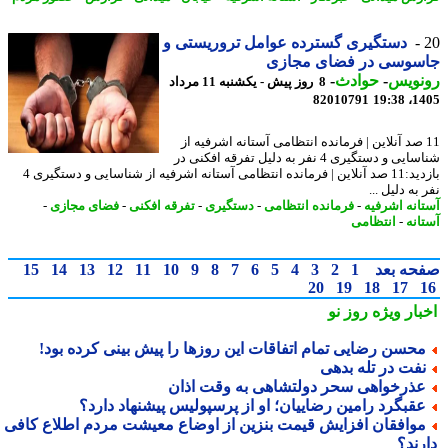
دستگیری گسترده عوامل تروریستی و
سوسی در فضای مجازی
نویس
-
حوادث
-
8 روز پیش - یکشنبه 11 مرداد
82010791
1405
1 صد آنلاین | فرمانده انتظامی آستانه اشرفیه از
شناسایی و دستگیری 4 نفر به دلیل تفرقه افکنی در
بازدید:11 صد آنلاین | فرمانده انتظامی آستانه اشرفیه از شناسایی و دستگیری 4
به دلیل ...
انه اشرفیه
-
فرمانده انتظامی
-
دستگیری
-
تفرقه افکنی
-
فضای مجازی
-
انه
-
انتظامی
حه بعد
1
2
3
4
5
6
7
8
9
10
11
12
13
14
15
20
19
18
17
بار ویژه
روز نو
حسن رضایی تمام اتفاقات این روزها را پیش بینی کرده بود!
فت در تله بدهی
ذرخواهی سحر دولتشاهی به وقت اذان
قبگرد رامین رضاییان؛ او از پرسپولیس پیشنهاد دارد؟
وافقان افزایش قیمت بنزین از اوضاع معیشت مردم اطلاع کافی
رند؟