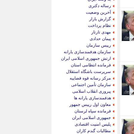
پویه آنلاین
رساله دکتری
پیام نفت
آخرین وضعیت
تابناک
گزارش بازار
تازه نیوز
نظام پرداخت
تبیان
مهدی تارتار
تجارت نیوز
پیمان حدادی
تحریریه
رییس سازمان
ترابر نیوز
سازمان هدفمندسازی یارانه
ترفندباز
ارتش جمهوری اسلامی ایران
تریبون اقتصاد
فرمانده انتظامی استان
تسنیم نیوز
سرپرست باشگاه استقلال
تک ناک
مرکز رسانه قوه قضاییه
تکراتو
سازمان تأمین اجتماعی
توریسم آنلاین
پیروزی انقلاب اسلامی
تولید نیوز
هدفمندسازی یارانه ها
تیتر فوری
معاون اول رییس جمهور
تیکنا
فرمانده سپاه لرستان
جاب ویژن
جمهوری اسلامی ایران
جار نیوز
پلیس امنیت اقتصادی
جالبتر
مطالبات گندم کاران