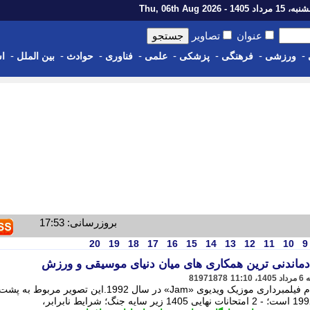
رداد 1405 - Thu, 06th Aug 2026
عنوان
تصاویر
-
-
-
-
-
-
-
-
ورزشی
فرهنگی
پزشکی
علمی
فناوری
حوادث
بین الملل
اس
بروزرسانی: 17:53
20
19
18
17
16
15
14
13
12
11
10
9
یادماندنی ترین همکاری های میان دنیای موسیقی و ورزش
81971878
مایکل جکسون در کنار مایکل جردن هنگام فیلمبرداری موزیک ویدیوی «Jam» در سال 1992.این تص