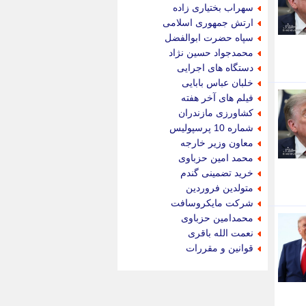
جام جم
سهراب بختیاری زاده
جدید پرس
ارتش جمهوری اسلامی
جماران
سپاه حضرت ابوالفضل
جوان ایرانی
محمدجواد حسین نژاد
جهان مانا
دستگاه های اجرایی
جهان نگر
خلبان عباس بابایی
جهان نیوز
فیلم های آخر هفته
چطور
کشاورزی مازندران
چمپیونات
شماره 10 پرسپولیس
چمدون
معاون وزیر خارجه
چه خبر
محمد امین حزباوی
حادثه 24
خرید تضمینی گندم
حرف تو
متولدین فروردین
حوادث پلاس
شرکت مایکروسافت
حوزه نیوز
محمدامین حزباوی
خبر آنلاین
نعمت الله باقری
خبر جنوب
قوانین و مقررات
خبر سیاسی
خبر گردون
خبر ورزشی
خبرجو