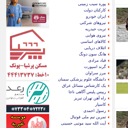
اکونیوز
پوره سیب زمینی
الف
کارکنان دولت
انتشار آنلاین
ایران خودرو
اندیشه قرن
نیروهای شرکتی
اندیشه معاصر
تربت حیدریه
اندیشه ها
نیروی هوایی
انرژی پرس
کالاهای اساسی
ای استخدام
ائتلاف دریایی
ایتنا
هانگ سون دونگ
ایراف
قباد مرادی
ایران آرت
گرند اسپورت
ایران آنلاین
مرز سراوان
ایران زندگی
دانشگاه علوم پزشکی سمنان
ایران فوری
یک کارشناس مسائل عراق
ایرانی روز
رییس پلیس آگاهی ناجا
ایرانیتال
راه آهن تهران تبریز
ایرنا
کاسپار
ایسکانیوز
رسول احمدی
ایسنا
تمرین تیم ملی فوتبال
ایکنا
آیت الله سید موتبی حسینی
ایلنا