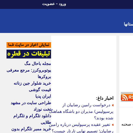
-
ورود
عضویت
تانها
مجله باحال مگ
یوتوبروکرز: مرجع معرفی
بروکرها
خرید شلوار جین زنانه
قیمت گوشی
ایران پدیا
اخبار داغ:
طراحی سایت در مشهد
درخواست رامین رضاییان از
تخت نوزاد
پرسپولیس/ مدیران دو باشگاه هماهنگ
دانلود تلگرام و تلگرام
شده بودند؟
طلایی
ویر مربوط به پشت صحنه
تغییر عقیده پرسپولیس درباره رامین
خرید ممبر تلگرام بدون
رضاییان؛ تصمیم نهایی تارتار چیست؟