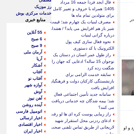
معلمان
فال ابجد فردا جمعه 16 مرداد
رز موزیک
1405؛ همراه با حروف و تعبیر کامل
خدمات مرکزی بوش
برای متولدین تمام ماه ها
، در
منابع خبری
مصرف لبنیات یک چهارم شد؛ قیمت
شیر باز هم افزایش می یابد؟ / هشدار
55 آنلاین
درباره گرانی لبنیات
6 صبح
نحوه فعال سازی کیف پول
9 صبح
الکترونیک با کد دستوری
آرمان ملی
راز طول عمر انسان در دستان یک
آریا
نوجوان 15 ساله؟ ادعایی که جهان را
آشکار
شگفت زده کرد
آفتاب
سابقه خدمت الزامی برای
آفتاب نو
بازنشستگی کارکنان دولت و فرهنگیان
آوازه شهر
افزایش یافت
آوش
سامانه جدید تأمین اجتماعی فعال
آهن نیوز
شد؛ بیمه شدگان چه خدماتی دریافت
آینده روشن
می کنند؟
اتومبیل فارسی
راز زیبایی پوست کره ای ها لو رفت!
اخبار ارسالی
ادعای ردزنی محل استقرار شهید
اخبار اقتصادی
لاریجانی از طریق تماس تلفنی صحت
 و او
اخبار ایران
ندارد