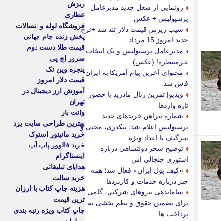
ریزش
رونمایی از شغل جدید مدیرعامل
عطاری
پرسپولیس + عکس
فروشگاه لوله و اتصالات
شیب ریزش قیمت دلار تند شد +نرخ
پخش زنده جام جهانی
جدید امروز 15 مرداد
قیمت طلا دست دوم
مدیرعامل پرسپولیس و یک انتخاب
سرور اچ پی
غیرمنتظره! (عکس)
پنجره وین تک
محتوای آخرین پیام آمریکا به ایران
قیمت دلار امروز
فاش شد
آموزش ارز دیجیتال در
ویدیو| تمرین رئال مادرید با حضور
تهران
تازه واردها
وانت بار
شماره پیراهن خریدهای جدید
بهترین طراحی سایت یزد
پرسپولیس اعلام شد؛ تیکدری، محبی و
خرید مانیتور استوک
سرگیف با اعداد ویژه
خرید فالوور پاپ آپ
توضیح سحر دولتشاهی درباره
اینستاگرام
استوری جنجالی اش
هدایای تبلیغاتی
«کیف پول ایران» فعال شد؛ همه
خرید سالت
چیز درباره خدمات و کاربردها
هزینه چاپ کتاب با ارزان
ساماندهی نیروهای شرکتی، گامی
ترین قیمت
برای تضمین حقوق و نظم بخشی به
چاپ کتاب ویژه رتبه بندی
پرداخت ها