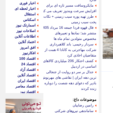
اخبار فوری
مایکروسافت مسیر تازه ای برای
اخبار لحظه ای
افزایش سرعت ویندوز تعریف می کند
استقلال
طرز تهیه پوره سیب زمینی + نکات
اسکناس
پخت سیب زمینی
اسمارتک نیوز
فال قهوه فردا جمعه 16 مرداد 1405
اصلاحات نیوز
منتشر شد؛ نمادها و تعبیرهای
اطلاعات آنلاین
مخصوص متولدین تمام ماه ها
اعتماد آنلاین
سردار رحیمی: باند کلاهبرداری
افق امروز
شرکت مهاجرتی به کانادا 4 همت از
افکارنیوز
متقاضیان اخاذی کرد
اقتصاد 100
کشف احتکار 206 میلیاردی کالاهای
اقتصاد 24
اساسی در اردبیل
اقتصاد آزاد
جدال بر سر دو روایت از جنجالی
اقتصاد آنلاین
ترین دهه ایران | نقاشی های مهرنوش
اقتصاد ایران
بادپر که دعوای دهه شصت را دوباره
اقتصاد معاصر
زنده کردند
اقتصاد نیوز
اکو ایران
موضوعات داغ:
اکوفارس
رامین رضاییان
اکونگار
ساماندهی نیروهای شرکتی