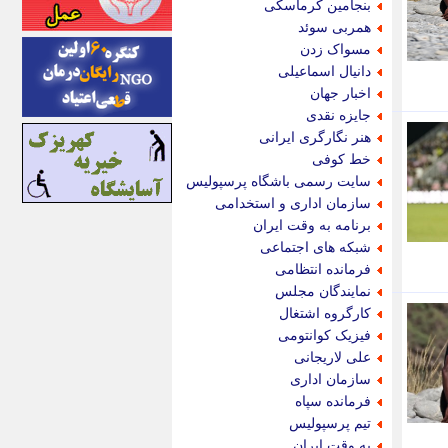
بنجامین کرماسکی
اینتیتر
همربی سوئد
ایونا نیوز
مسواک زدن
بازتاب آنلاین
دانیال اسماعیلی
باشگاه خبرنگاران
اخبار جهان
باغستان نیوز
جایزه نقدی
بامبوک
هنر نگارگری ایرانی
ببین و بخون
خط کوفی
بدینسان
سایت رسمی باشگاه پرسپولیس
بنکر
سازمان اداری و استخدامی
بیت ران
برنامه به وقت ایران
پارس فوتبال
شبکه های اجتماعی
پارسینه
فرمانده انتظامی
پارسینه پلاس
نمایندگان مجلس
پاز آنلاین
کارگروه اشتغال
پاس گل
فیزیک کوانتومی
پانا
علی لاریجانی
پرتو نیوز
سازمان اداری
پرسون
فرمانده سپاه
پنجره نیوز
تیم پرسپولیس
پویامگ
به وقت ایران