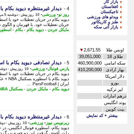
بازار کار
افغانستان
دیدار غیرمنتظره دیوید بکام ب
4 -
تاجیکستان
-
-
روز نو
ورزشی
10 روز پیش - دوشنبه 5 مرداد 1405، 21:52
ویدئو های ورزشی
طنز و کاریکاتور
جریان تعطیلات خود، با قهرمان و الگوی 
بازار آتی سکه
مایکل جردن
-
دیوید بکام
-
بکام
-
اسطور
اونس طلا
2,671.55
▼
طلای 18
39,051,000
دیدار تصادفی دیوید بکام با اسطوره 
5 -
سکه امامی
460,900,000
-
-
پارس فوتبال
ورزشی
10 روز پیش - دوشنبه 5 مرداد 1405، 19:27
بهار ازادی
410,200,000
دلار امریکا
دیوید بک
یورو
ایران | ParsFootball. ...
دیوید بکام
-
مایکل جردن
-
بسکتبال NBA
لیر ترکیه
درهم امارات
پوند انگلیس
بیت کویین
بیشتر + کد نمایش
دیدار غیرمنتظره دیوید بکام ب
6 -
-
-
زیرنویس نیوز
ورزشی
10 روز پیش - دوشنبه 5 مرداد 1405، 08:58
دیوید بکام، اسطوره فوتبال انگلیس، در 
را در آغوش گرفت. این دو چهره بزرگ دن