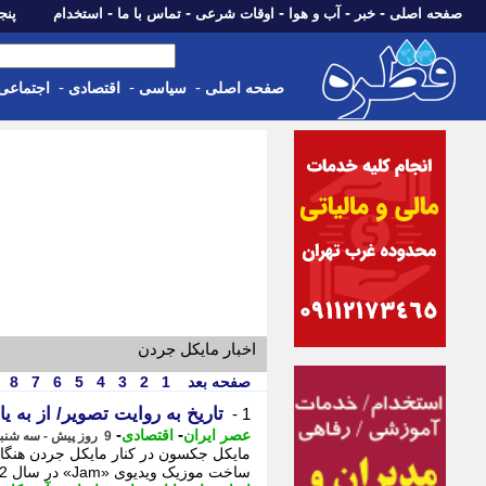
-
-
-
-
-
صفحه اصلی
خبر
آب و هوا
اوقات شرعی
تماس با ما
استخدام
پنجشنبه، 15 م
-
-
-
صفحه اصلی
سیاسی
اقتصادی
اجتماعی
اخبار مایکل جردن
صفحه بعد
1
2
3
4
5
6
7
8
تاریخ به روایت تصویر/ از به 
1 -
-
-
عصر ایران
اقتصادی
9 روز پیش - سه شنبه 6 مرداد 1405، 11:10
ساخت موزیک ویدیوی «Jam» در سال 1992 است؛ - 2 امتحانات نهایی 1405 زیر سایه جنگ؛ شرایط نابرابر،