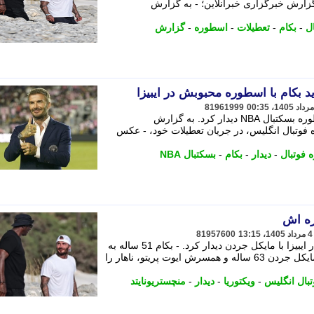
گزارش خبرگزاری خبرآنلاین؛ - به گزارش
ل
-
بکام
-
تعطیلات
-
اسطوره
-
گزارش
د بکام با اسطوره محبوبش در ایبیزا
81961999
دیوید بکام در جریان تعطیلات خود با اسطوره بسکتبال NBA دیدار کرد. به گزارش
ه فوتبال انگلیس، در جریان تعطیلات خود، - عکس
 فوتبال
-
دیدار
-
بکام
-
بسکتبال NBA
ره اش
81957600
دیوید بکام در جریان تعطیلات خانوادگی در ایبیزا با مایکل جردن دیدار کرد. - بکام 51 ساله به
همراه همسرش، ویکتوریا بکام، در کنار مایکل جردن 63 ساله و همسرش ایوت پریتو، ناهار را
تبال انگلیس
-
ویکتوریا
-
دیدار
-
منچستریونایتد